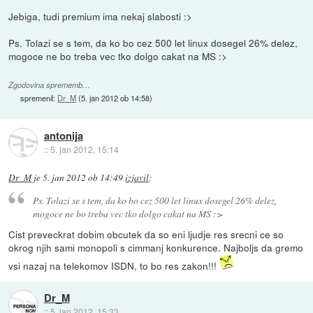
Jebiga, tudi premium ima nekaj slabosti :>
Ps. Tolazi se s tem, da ko bo cez 500 let linux dosegel 26% delez,
mogoce ne bo treba vec tko dolgo cakat na MS :>
Zgodovina sprememb…
spremenil:
Dr_M
(
5. jan 2012 ob 14:58
)
antonija
::
5. jan 2012, 15:14
Dr_M
je
5. jan 2012 ob 14:49
izjavil
:
Ps. Tolazi se s tem, da ko bo cez 500 let linux dosegel 26% delez,
mogoce ne bo treba vec tko dolgo cakat na MS :>
Cist preveckrat dobim obcutek da so eni ljudje res srecni ce so
okrog njih sami monopoli s cimmanj konkurence. Najboljs da gremo
vsi nazaj na telekomov ISDN, to bo res zakon!!!
Dr_M
::
5. jan 2012, 15:33