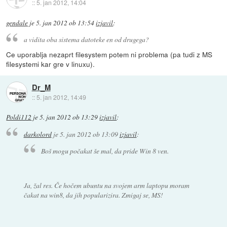
::
5. jan 2012, 14:04
gendale
je
5. jan 2012 ob 13:54
izjavil
:
a vidita oba sistema datoteke en od drugega?
Ce uporablja nezaprt filesystem potem ni problema (pa tudi z MS
filesystemi kar gre v linuxu).
Dr_M
::
5. jan 2012, 14:49
Poldi112
je
5. jan 2012 ob 13:29
izjavil
:
darkolord
je
5. jan 2012 ob 13:09
izjavil
:
Boš mogu počakat še mal, da pride Win 8 ven.
Ja, žal res. Če hočem ubuntu na svojem arm laptopu moram
čakat na win8, da jih popularizira. Zmigaj se, MS!