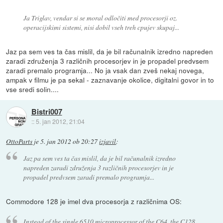
Ja Triglav, vendar si se moral odločiti med procesorji oz.
operacijskimi sistemi, nisi dobil vseh treh cpujev skupaj...
Jaz pa sem ves ta čas mislil, da je bil računalnik izredno napreden
zaradi združenja 3 različnih procesorjev in je propadel predvsem
zaradi premalo programja... No ja vsak dan zveš nekaj novega,
ampak v filmu je pa sekal - zaznavanje okolice, digitalni govor in to
vse sredi solin....
Bistri007
::
5. jan 2012, 21:04
OttoParts
je
5. jan 2012 ob 20:27
izjavil
:
Jaz pa sem ves ta čas mislil, da je bil računalnik izredno
napreden zaradi združenja 3 različnih procesorjev in je
propadel predvsem zaradi premalo programja...
Commodore 128 je imel dva procesorja z različnima OS:
Instead of the single 6510 microprocessor of the C64, the C128