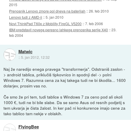
2015
Prenosnik Lenovo zmore pol dneva na baterijah
::
26. feb 2010
Lenovo tudi z AMD-ji
::
5. jan 2010
Novi ThinkPad T60p z Mobility FireGL V5200
::
7. feb 2006
IBM predstavil novega peresno lahkega prenosnika serije X40
::
23.
feb 2004
Matwic
::
5. jan 2012, 12:32
Naj že naredijo enega pravega "transformerja". Odstraniš zaslon -
> android tablica, priklučiš tipkovnico in spodnji del -> polni
Windows 7. Razumna cena za kaj takega tudi ne bi škodila... 1600
dolarjev, prosim vas no.
Če smo že pri tem, tudi tablice s Windows 7 za ceno pod ali okoli
1000 €, tudi ne bi bile slabe. Da se samo Asus od resnih podjetij s
tem ukvarja je čista žalost. In ker pač ni konkurence imajo cene za
tako tablico tam nekje v oblakih.
FlyingBee