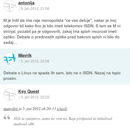
antonija
::
5. jan 2012, 21:56
M je trdil da ima raje monopolista "ce vse deluje", nakar je moj
odgovor bil kako fino je bilo imeti telekomov ISDN. S tem se M ni
strinjal, pozabil pa je odgovoriti, zakaj ima sploh moznost imeti
optiko. Debate o prednostih optike pred bakrom sploh ni bilo do
sedaj...
Mavrik
::
5. jan 2012, 22:08
Debata o Linux ne spada lih sem, isto ne o ISDN. Nazaj na topic
prosim.
Key Quest
::
5. jan 2012, 22:23
matejdro
je
5. jan 2012 ob 20:13
izjavil
:
Sliši se zanimivo, samo ne vem no. Raje prišparaš in inštaliraš
Android-x86.