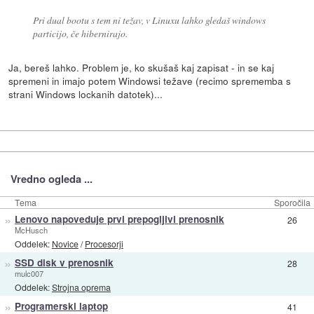
Pri dual bootu s tem ni težav, v Linuxu lahko gledaš windows
particijo, če hibernirajo.
Ja, bereš lahko. Problem je, ko skušaš kaj zapisat - in se kaj
spremeni in imajo potem Windowsi težave (recimo sprememba s
strani Windows lockanih datotek)...
Vredno ogleda ...
Tema
Sporočila
»
Lenovo napoveduje prvi prepogljivi prenosnik
26
McHusch
Oddelek:
Novice
/
Procesorji
»
SSD disk v prenosnik
28
mulc007
Oddelek:
Strojna oprema
»
Programerski laptop
41