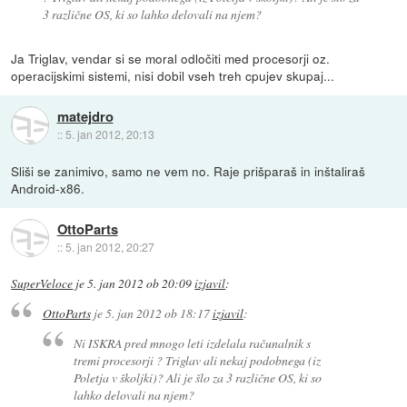
3 različne OS, ki so lahko delovali na njem?
Ja Triglav, vendar si se moral odločiti med procesorji oz.
operacijskimi sistemi, nisi dobil vseh treh cpujev skupaj...
matejdro
::
5. jan 2012, 20:13
Sliši se zanimivo, samo ne vem no. Raje prišparaš in inštaliraš
Android-x86.
OttoParts
::
5. jan 2012, 20:27
SuperVeloce
je
5. jan 2012 ob 20:09
izjavil
:
OttoParts
je
5. jan 2012 ob 18:17
izjavil
:
Ni ISKRA pred mnogo leti izdelala računalnik s
tremi procesorji ? Triglav ali nekaj podobnega (iz
Poletja v školjki)? Ali je šlo za 3 različne OS, ki so
lahko delovali na njem?