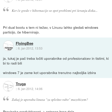
Ker če gredo v hibernacijo so spet problemi pri šeranju diska...
Pri dual bootu s tem ni težav, v Linuxu lahko gledaš windows
particijo, če hibernirajo.
FlyingBee
::
6. jan 2012, 13:53
ja, tukaj je pač treba ločiti uporabnike od profesionalcev in tistimi, ki
bi to radi bili
windows 7 je zame kot uporabnika trenutno najboljša izbira
Truga
::
6. jan 2012, 14:06
Zakaj je uporaba linuxa "za splošno rabo" mazohizem?
Previsoka produktivnost -> ostanes brez dela.