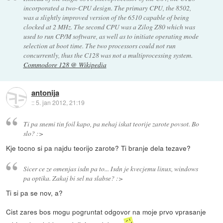
incorporated a two-CPU design. The primary CPU, the 8502,
was a slightly improved version of the 6510 capable of being
clocked at 2 MHz. The second CPU was a Zilog Z80 which was
used to run CP/M software, as well as to initiate operating mode
selection at boot time. The two processors could not run
concurrently, thus the C128 was not a multiprocessing system.
Commodore 128 @ Wikipedia
antonija
::
5. jan 2012, 21:19
Ti pa snemi tin foil kapo, pa nehaj iskat teorije zarote povsot. Bo
slo? :>
Kje tocno si pa najdu teorijo zarote? Ti branje dela tezave?
Sicer ce ze omenjas isdn pa to... Isdn je kvecjemu linux, windows
pa optika. Zakaj bi sel na slabse? :>
Ti si pa se nov, a?
Cist zares bos mogu pogruntat odgovor na moje prvo vprasanje