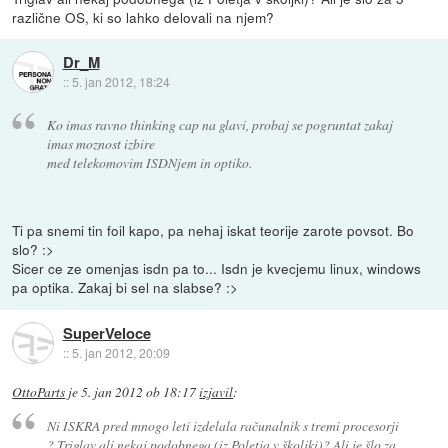
različne OS, ki so lahko delovali na njem?
Dr_M
::
5. jan 2012, 18:24
Ko imas ravno thinking cap na glavi, probaj se pogruntat zakaj
imas moznost izbire
med telekomovim ISDNjem in optiko.
Ti pa snemi tin foil kapo, pa nehaj iskat teorije zarote povsot. Bo
slo? :>
Sicer ce ze omenjas isdn pa to... Isdn je kvecjemu linux, windows
pa optika. Zakaj bi sel na slabse? :>
SuperVeloce
::
5. jan 2012, 20:09
OttoParts
je
5. jan 2012 ob 18:17
izjavil
:
Ni ISKRA pred mnogo leti izdelala računalnik s tremi procesorji
? Triglav ali nekaj podobnega (iz Poletja v školjki)? Ali je šlo za