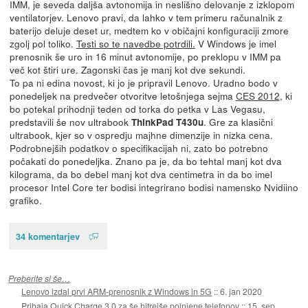
IMM, je seveda daljša avtonomija in neslišno delovanje z izklopom
ventilatorjev. Lenovo pravi, da lahko v tem primeru računalnik z
baterijo deluje deset ur, medtem ko v običajni konfiguraciji zmore
zgolj pol toliko.
Testi so te navedbe potrdili.
V Windows je imel
prenosnik še uro in 16 minut avtonomije, po preklopu v IMM pa
več kot štiri ure. Zagonski čas je manj kot dve sekundi.
To pa ni edina novost, ki jo je pripravil Lenovo. Uradno bodo v
ponedeljek na predvečer otvoritve letošnjega sejma
CES 2012
, ki
bo potekal prihodnji teden od torka do petka v Las Vegasu,
predstavili še nov ultrabook
. Gre za klasični
ThinkPad T430u
ultrabook, kjer so v ospredju majhne dimenzije in nizka cena.
Podrobnejših podatkov o specifikacijah ni, zato bo potrebno
počakati do ponedeljka. Znano pa je, da bo tehtal manj kot dva
kilograma, da bo debel manj kot dva centimetra in da bo imel
procesor Intel Core ter bodisi integrirano bodisi namensko Nvidiino
grafiko.
34 komentarjev
Preberite si še…
Lenovo izdal prvi ARM-prenosnik z Windows in 5G
::
6. jan 2020
Prihaja Quick Charge 3.0 za še hitrejše polnjene telefonov
::
15. sep