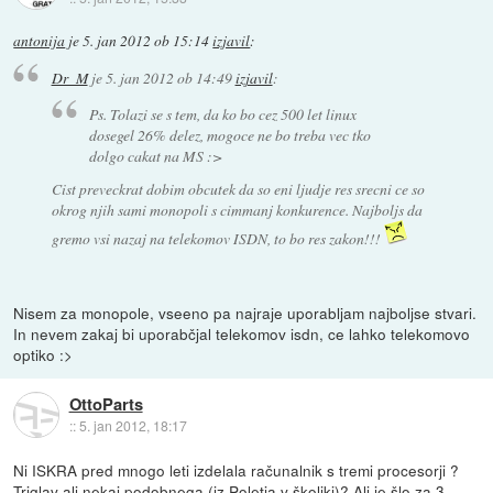
antonija
je
5. jan 2012 ob 15:14
izjavil
:
Dr_M
je
5. jan 2012 ob 14:49
izjavil
:
Ps. Tolazi se s tem, da ko bo cez 500 let linux
dosegel 26% delez, mogoce ne bo treba vec tko
dolgo cakat na MS :>
Cist preveckrat dobim obcutek da so eni ljudje res srecni ce so
okrog njih sami monopoli s cimmanj konkurence. Najboljs da
gremo vsi nazaj na telekomov ISDN, to bo res zakon!!!
Nisem za monopole, vseeno pa najraje uporabljam najboljse stvari.
In nevem zakaj bi uporabčjal telekomov isdn, ce lahko telekomovo
optiko :>
OttoParts
::
5. jan 2012, 18:17
Ni ISKRA pred mnogo leti izdelala računalnik s tremi procesorji ?
Triglav ali nekaj podobnega (iz Poletja v školjki)? Ali je šlo za 3