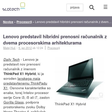
☰
Novice
»
Procesorji
»
Lenovo predstavil hibridni prenosni računalnik z dvema procesorskima arhitekturama
Lenovo predstavil hibridni prenosni računalnik z
dvema procesorskima arhitekturama
Matej Huš
::
5. jan 2012
ob 12:24
Procesorji
- Lenovo je
Daily Tech
predstavil nov prenosni
računalnik z imenom
, ki je
ThinkPad X1 Hybrid
soroden
lanskega maja
predstavljenemu ThinkPadu
X1
. Osnovne karakteristike so
enake, torej Intelov procesor
serije Core i3, i5 ali i7, zaslon
Gorilla Glass
, podpora
ThinkPad X1 Hybrid
prostorskemu zvoku Dolby
Home Theater 4, priključek