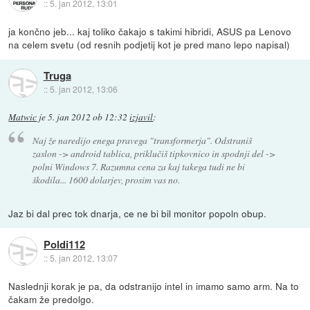
::
5. jan 2012, 13:01
ja končno jeb... kaj toliko čakajo s takimi hibridi, ASUS pa Lenovo
na celem svetu (od resnih podjetij kot je pred mano lepo napisal)
Truga
::
5. jan 2012, 13:06
Matwic
je
5. jan 2012 ob 12:32
izjavil
:
Naj že naredijo enega pravega "transformerja". Odstraniš
zaslon -> android tablica, priklučiš tipkovnico in spodnji del ->
polni Windows 7. Razumna cena za kaj takega tudi ne bi
škodila... 1600 dolarjev, prosim vas no.
Jaz bi dal prec tok dnarja, ce ne bi bil monitor popoln obup.
Poldi112
::
5. jan 2012, 13:07
Naslednji korak je pa, da odstranijo intel in imamo samo arm. Na to
čakam že predolgo.