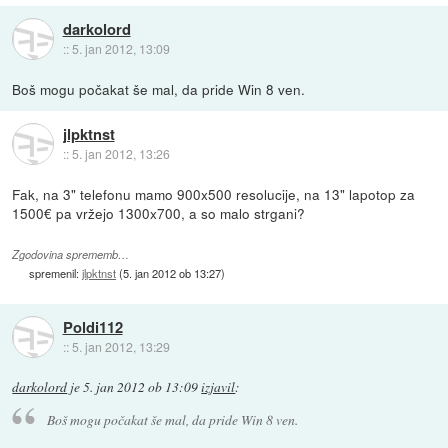
darkolord
::
5. jan 2012, 13:09
Boš mogu počakat še mal, da pride Win 8 ven.
jlpktnst
::
5. jan 2012, 13:26
Fak, na 3" telefonu mamo 900x500 resolucije, na 13" lapotop za
1500€ pa vržejo 1300x700, a so malo strgani?
Zgodovina sprememb…
spremenil:
jlpktnst
(
5. jan 2012 ob 13:27
)
Poldi112
::
5. jan 2012, 13:29
darkolord
je
5. jan 2012 ob 13:09
izjavil
:
Boš mogu počakat še mal, da pride Win 8 ven.