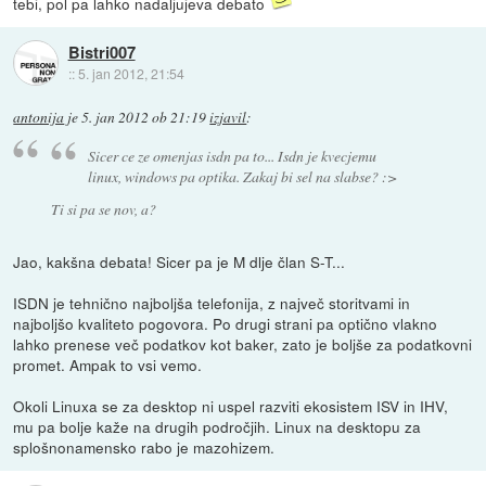
tebi, pol pa lahko nadaljujeva debato
Bistri007
::
5. jan 2012, 21:54
antonija
je
5. jan 2012 ob 21:19
izjavil
:
Sicer ce ze omenjas isdn pa to... Isdn je kvecjemu
linux, windows pa optika. Zakaj bi sel na slabse? :>
Ti si pa se nov, a?
Jao, kakšna debata! Sicer pa je M dlje član S-T...
ISDN je tehnično najboljša telefonija, z največ storitvami in
najboljšo kvaliteto pogovora. Po drugi strani pa optično vlakno
lahko prenese več podatkov kot baker, zato je boljše za podatkovni
promet. Ampak to vsi vemo.
Okoli Linuxa se za desktop ni uspel razviti ekosistem ISV in IHV,
mu pa bolje kaže na drugih področjih. Linux na desktopu za
splošnonamensko rabo je mazohizem.