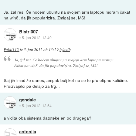
Ja, žal res. Če hočem ubuntu na svojem arm laptopu moram čakat
na win8, da jih popularizira. Zmigaj se, MS!
Bistri007
::
5. jan 2012, 13:49
Poldi112
je
5. jan 2012 ob 13:29
izjavil
:
Ja, žal res. Če hočem ubuntu na svojem arm laptopu moram
čakat na win8, da jih popularizira. Zmigaj se, MS!
Saj jih imaš že danes, ampak bolj kot ne so to prototipne količine.
Proizvajalci pa delajo za trg...
gendale
::
5. jan 2012, 13:54
a vidita oba sistema datoteke en od drugega?
antonija