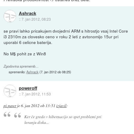
Ashrack
::
7. jan 2012, 08:23
se pravi lahko pricakujem dvojedrni ARM s hitrostjo vsaj Intel Core
i3 2310m za clovesko ceno v roku 2 leti z avtonomijo 15ur pri
uporabi 6 celicne baterija.
No M$ pohit ze z Win8
Zgodovina sprememb…
spremenilo:
Ashrack
(
7. jan 2012 ob 08:25
)
poweroff
::
7. jan 2012, 11:53
pi pawr
je
6. jan 2012 ob 13:51
izjavil
:
Ker če gredo v hibernacijo so spet problemi pri
šeranju diska...