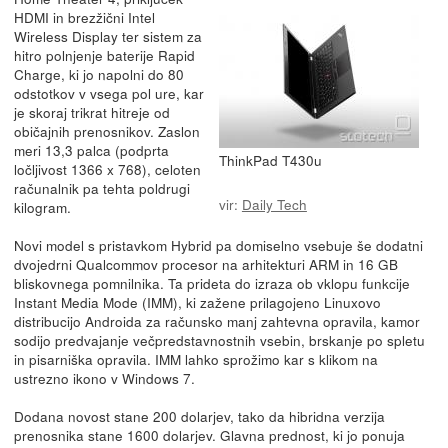
HDMI in brezžični Intel
Wireless Display ter sistem za
hitro polnjenje baterije Rapid
Charge, ki jo napolni do 80
odstotkov v vsega pol ure, kar
je skoraj trikrat hitreje od
običajnih prenosnikov. Zaslon
meri 13,3 palca (podprta
ThinkPad T430u
ločljivost 1366 x 768), celoten
računalnik pa tehta poldrugi
vir:
Daily Tech
kilogram.
Novi model s pristavkom Hybrid pa domiselno vsebuje še dodatni
dvojedrni Qualcommov procesor na arhitekturi ARM in 16 GB
bliskovnega pomnilnika. Ta prideta do izraza ob vklopu funkcije
Instant Media Mode (IMM), ki zažene prilagojeno Linuxovo
distribucijo Androida za računsko manj zahtevna opravila, kamor
sodijo predvajanje večpredstavnostnih vsebin, brskanje po spletu
in pisarniška opravila. IMM lahko sprožimo kar s klikom na
ustrezno ikono v Windows 7.
Dodana novost stane 200 dolarjev, tako da hibridna verzija
prenosnika stane 1600 dolarjev. Glavna prednost, ki jo ponuja