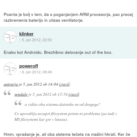
Poanta je bolj v tem, da s poganjanjem ARM procesorja, pac precej
razbremenis baterijo in utisas ventilatorje.
klinker
::
5. jan 2012, 22:50
Enako kot Androidu. Brezhibno delovanje out of the box.
poweroff
::
6. jan 2012, 08:49
antonija
je
5. jan 2012 ob 14:04
izjavil
:
gendale
je
5. jan 2012 ob 13:54
izjavil
:
a vidita oba sistema datoteke en od drugega?
Ce uporablja nezaprt filesystem potem ni problema (pa tudi z
MS filesystemi kar gre v linuxu).
Hmm, vprašanje je, ali oba sistema tečeta na mašini hkrati. Ker če