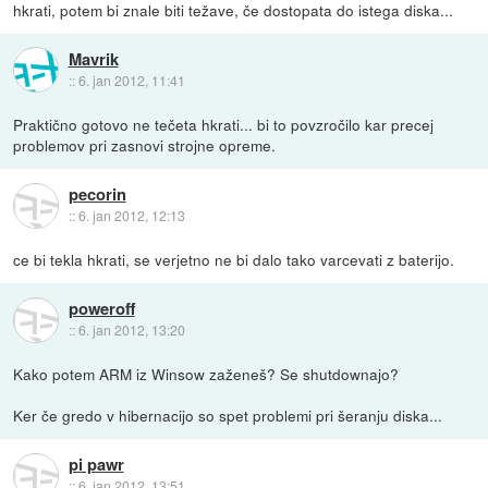
hkrati, potem bi znale biti težave, če dostopata do istega diska...
Mavrik
::
6. jan 2012, 11:41
Praktično gotovo ne tečeta hkrati... bi to povzročilo kar precej
problemov pri zasnovi strojne opreme.
pecorin
::
6. jan 2012, 12:13
ce bi tekla hkrati, se verjetno ne bi dalo tako varcevati z baterijo.
poweroff
::
6. jan 2012, 13:20
Kako potem ARM iz Winsow zaženeš? Se shutdownajo?
Ker če gredo v hibernacijo so spet problemi pri šeranju diska...
pi pawr
::
6. jan 2012, 13:51