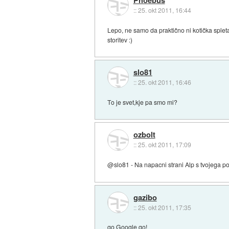
::
25. okt 2011, 16:44
Lepo, ne samo da praktično ni kotička spleta,
storitev :)
slo81
::
25. okt 2011, 16:46
To je svet,kje pa smo mi?
ozbolt
::
25. okt 2011, 17:09
@slo81 - Na napacni strani Alp s tvojega po
gazibo
::
25. okt 2011, 17:35
go Google go!