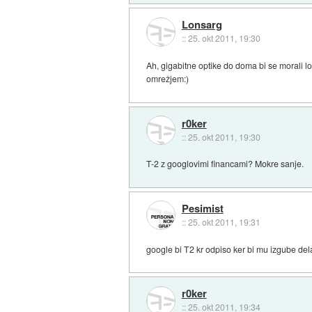
Lonsarg
::
25. okt 2011, 19:30
Ah, gigabitne optike do doma bi se morali lo
omrežjem:)
r0ker
::
25. okt 2011, 19:30
T-2 z googlovimi financami? Mokre sanje.
Pesimist
::
25. okt 2011, 19:31
google bi T2 kr odpiso ker bi mu izgube dela
r0ker
::
25. okt 2011, 19:34