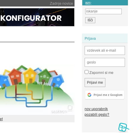
Išči:
Zadnje novice
Prijava
Zapomni si me
nov uporabnik
pozabili geslo?
et