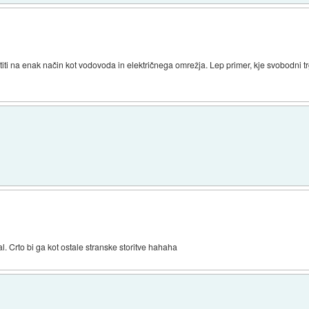
titi na enak način kot vodovoda in električnega omrežja. Lep primer, kje svobodni tr
l. Crto bi ga kot ostale stranske storitve hahaha