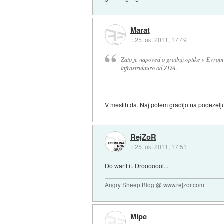
Marat
::
25. okt 2011, 17:49
Zato je napoved o gradnji optike v Evropi
infrastrukturo od ZDA.
V mestih da. Naj potem gradijo na podeželju
RejZoR
::
25. okt 2011, 17:51
Do want it. Drooooool...
Angry Sheep Blog @ www.rejzor.com
Mipe