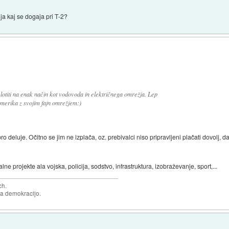
ja kaj se dogaja pri T-2?
 lotiti na enak način kot vodovoda in električnega omrežja. Lep
Amerika z svojim fajn omrežjem:)
ro deluje. Očitno se jim ne izplača, oz. prebivalci niso pripravljeni plačati dovolj, da
e projekte ala vojska, policija, sodstvo, infrastruktura, izobraževanje, sport,...
ch.
za demokracijo.