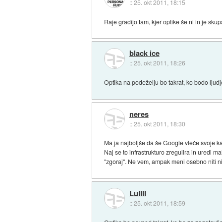
::
25. okt 2011, 18:15
Raje gradijo tam, kjer optike še ni in je sk
black ice
::
25. okt 2011, 18:26
Optika na podeželju bo takrat, ko bodo ljudje 
neres
::
25. okt 2011, 18:30
Ma ja najboljše da še Google vleče svoje ka
Naj se to infrastrukturo zregulira in uredi
"zgoraj". Ne vem, ampak meni osebno niti ni
LuiIII
::
25. okt 2011, 18:59