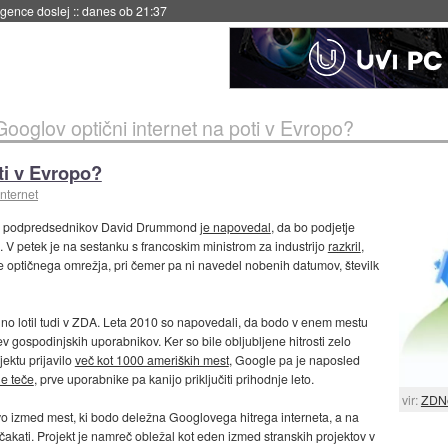
 umetne inteligence
::
danes ob 21:23
Googlov optični internet na poti v Evropo?
ti v Evropo?
internet
h podpredsednikov David Drummond
je napovedal
, da bo podjetje
. V petek je na sestanku s francoskim ministrom za industrijo
razkril
,
je optičnega omrežja, pri čemer pa ni navedel nobenih datumov, številk
o lotil tudi v ZDA. Leta 2010 so napovedali, da bodo v enem mestu
tev gospodinjskih uporabnikov. Ker so bile obljubljene hitrosti zelo
jektu prijavilo
več kot 1000 ameriških mest
, Google pa je naposled
le teče
, prve uporabnike pa kanijo priključiti prihodnje leto.
vir:
ZDN
rvo izmed mest, ki bodo deležna Googlovega hitrega interneta, a na
očakati. Projekt je namreč obležal kot eden izmed stranskih projektov v