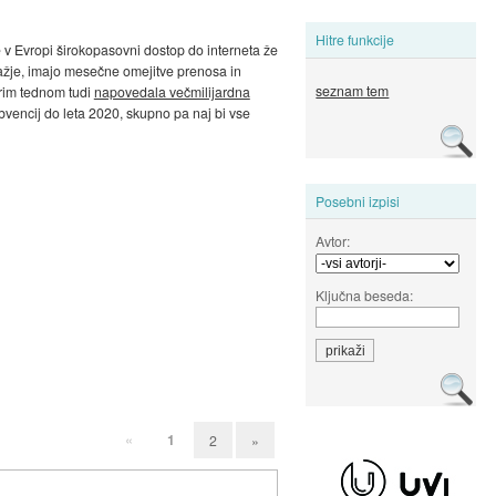
Hitre funkcije
e v Evropi širokopasovni dostop do interneta že
ražje, imajo mesečne omejitve prenosa in
seznam tem
brim tednom tudi
napovedala večmilijardna
ubvencij do leta 2020, skupno pa naj bi vse
Posebni izpisi
Avtor:
Ključna beseda:
«
1
2
»