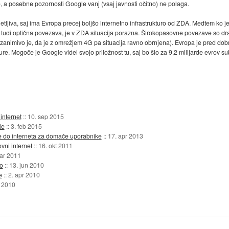
e, a posebne pozornosti Google vanj (vsaj javnosti očitno) ne polaga.
etljiva, saj ima Evropa precej boljšo internetno infrastrukturo od ZDA. Medtem ko j
a tudi optična povezava, je v ZDA situacija porazna. Širokopasovne povezave so d
 (zanimivo je, da je z omrežjem 4G pa situacija ravno obrnjena). Evropa je pred do
ture. Mogoče je Google videl svojo priložnost tu, saj bo šlo za 9,2 milijarde evrov s
internet
::
10. sep 2015
le
::
3. feb 2015
ve do interneta za domače uporabnike
::
17. apr 2013
vni internet
::
16. okt 2011
ar 2011
ko
::
13. jun 2010
e
::
2. apr 2010
b 2010