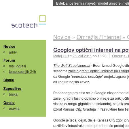
Spletne strani začele streči oglase za agente
Novice
»
Omrežja / internet
»
Novice
Googlov optični internet na po
arhiv
Matej Huš
::
25. okt 2011
ob 16:23
Omrežja / 
Forum
The Wall Street Journal
- Eden izmed Googlovi
mali oglasi
sčasoma
začelo graditi optični internet po Evropi
teme zadnjih 24h
da Google "
podrobno preučuje
" projekt izgradn
Članki
ali konkretnejših zavez.
Zaposlitve
Podobnega projekta se je Google eksperimentaln
brskaj
začeli graditi lastno optično omrežje za priključi
Ostalo
visoke (v rangu gigabita na sekundo), se je k pro
pravila
izbral Kansas City
. Gradnja infrastrukture
tam še
Google je tedaj dejal, da je Kansas City zgolj p
razširitev infrastrukture bo potrebno še precej p