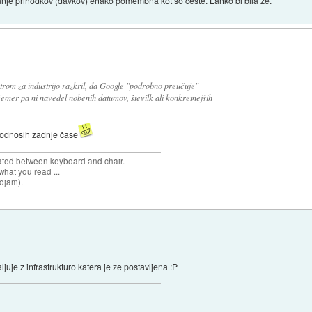
janje prihodkov (davkov) enako pomembna kot so ceste. Lahko bi bila že.
trom za industrijo razkril, da Google "podrobno preučuje"
čemer pa ni navedel nobenih datumov, številk ali konkretnejših
h" odnosih zadnje čase
cated between keyboard and chair.
hat you read ...
sojam).
juje z infrastrukturo katera je ze postavljena :P