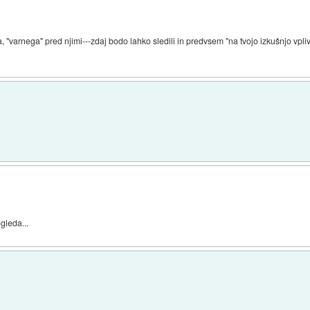
 "varnega" pred njimi---zdaj bodo lahko sledili in predvsem "na tvojo izkušnjo vpliva
gleda...