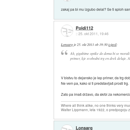
zakaj pa bi mu izgubo delal? Se ti sploh san
Poldi112
::
25. okt 2011, 19:46
Lonsarg
je
25. okt 2011 ob 19:30
izjavil
:
Ah, gigabitne optike do doma bi se morali
primer, kje svobodni trg en drek deluje. 
V bistvu to dejansko je lep primer, da trg dob
Ne vem pa, kako si ti predstavljaš prosti trg.
Zato pa imaš državo, da skrbi za nekomercialn
Where all think alike, no one thinks very mu
Walter Lippmann, leta 1922, o predpogoju 
Lonsarg