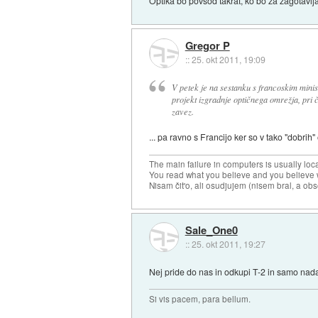
Optika bo povsod takrat, ko bo za zagotavl
Gregor P
::
25. okt 2011, 19:09
V petek je na sestanku s francoskim minis
projekt izgradnje optičnega omrežja, pri 
zavez.
... pa ravno s Francijo ker so v tako "dobri
The main failure in computers is usually lo
You read what you believe and you believe w
Nisam čit'o, ali osudjujem (nisem bral, a ob
Sale_One0
::
25. okt 2011, 19:27
Nej pride do nas in odkupi T-2 in samo nadal
Si vis pacem, para bellum.