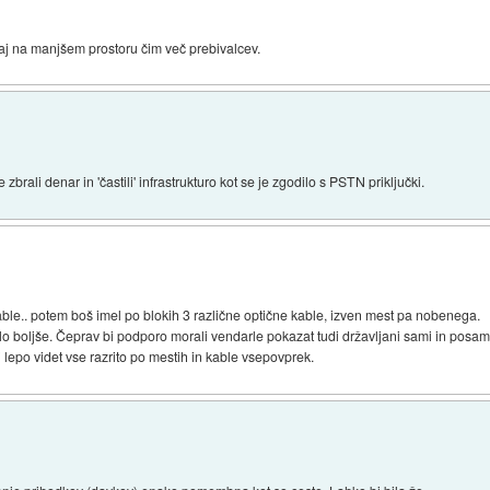
upaj na manjšem prostoru čim več prebivalcev.
zbrali denar in 'častili' infrastrukturo kot se je zgodilo s PSTN priključki.
ble.. potem boš imel po blokih 3 različne optične kable, izven mest pa nobenega.
 malo boljše. Čeprav bi podporo morali vendarle pokazat tudi državljani sami in pos
 lepo videt vse razrito po mestih in kable vsepovprek.