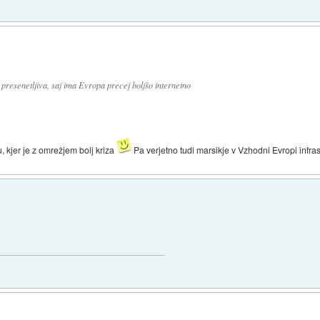
 presenetljiva, saj ima Evropa precej boljšo internetno
, kjer je z omrežjem bolj kriza
Pa verjetno tudi marsikje v Vzhodni Evropi infrast