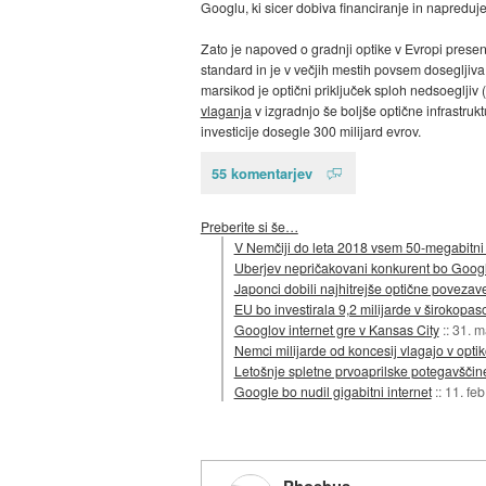
Googlu, ki sicer dobiva financiranje in napreduj
Zato je napoved o gradnji optike v Evropi presen
standard in je v večjih mestih povsem dosegljiv
marsikod je optični priključek sploh nedsoegljiv
vlaganja
v izgradnjo še boljše optične infrastruk
investicije dosegle 300 milijard evrov.
55 komentarjev
Preberite si še…
V Nemčiji do leta 2018 vsem 50-megabitni 
Uberjev nepričakovani konkurent bo Goog
Japonci dobili najhitrejše optične poveza
EU bo investirala 9,2 milijarde v širokopaso
Googlov internet gre v Kansas City
::
31. m
Nemci milijarde od koncesij vlagajo v opti
Letošnje spletne prvoaprilske potegavščin
Google bo nudil gigabitni internet
::
11. fe
Phoebus