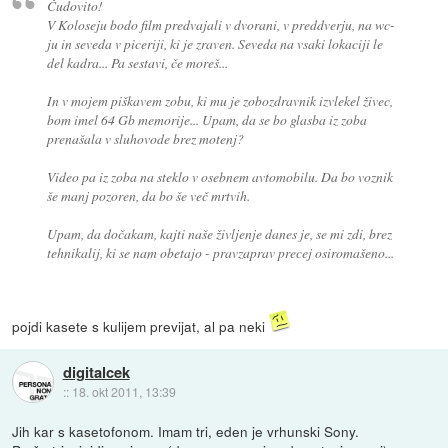
Čudovito!
V Koloseju bodo film predvajali v dvorani, v preddverju, na wc-
ju in seveda v piceriji, ki je zraven. Seveda na vsaki lokaciji le
del kadra... Pa sestavi, če moreš...
In v mojem piškavem zobu, ki mu je zobozdravnik izvlekel živec,
bom imel 64 Gb memorije... Upam, da se bo glasba iz zoba
prenašala v sluhovode brez motenj?
Video pa iz zoba na steklo v osebnem avtomobilu. Da bo voznik
še manj pozoren, da bo še več mrtvih.
Upam, da dočakam, kajti naše življenje danes je, se mi zdi, brez
tehnikalij, ki se nam obetajo - pravzaprav precej osiromašeno...
pojdi kasete s kulijem previjat, al pa neki
digitalcek
::
18. okt 2011, 13:39
Jih kar s kasetofonom. Imam tri, eden je vrhunski Sony.