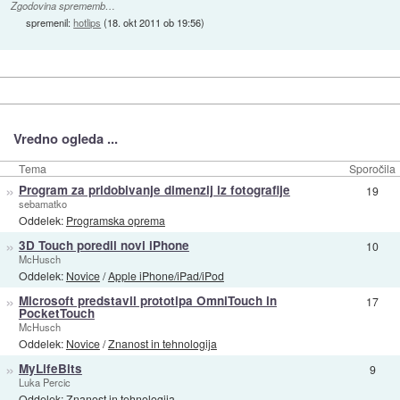
Zgodovina sprememb…
spremenil:
hotlips
(
18. okt 2011 ob 19:56
)
Vredno ogleda ...
Tema
Sporočila
»
Program za pridobivanje dimenzij iz fotografije
19
sebamatko
Oddelek:
Programska oprema
»
3D Touch poredil novi iPhone
10
McHusch
Oddelek:
Novice
/
Apple iPhone/iPad/iPod
»
Microsoft predstavil prototipa OmniTouch in
17
PocketTouch
McHusch
Oddelek:
Novice
/
Znanost in tehnologija
»
MyLifeBits
9
Luka Percic
Oddelek:
Znanost in tehnologija