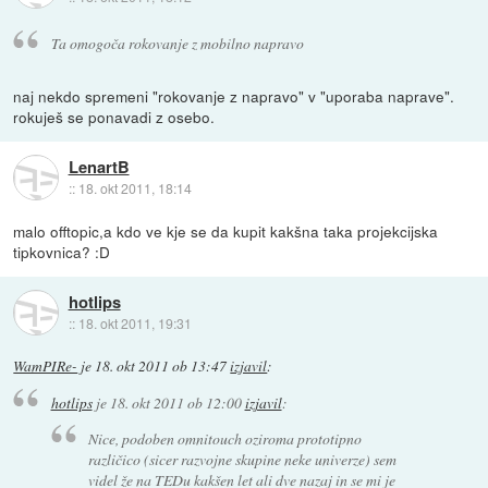
Ta omogoča rokovanje z mobilno napravo
naj nekdo spremeni "rokovanje z napravo" v "uporaba naprave".
rokuješ se ponavadi z osebo.
LenartB
::
18. okt 2011, 18:14
malo offtopic,a kdo ve kje se da kupit kakšna taka projekcijska
tipkovnica? :D
hotlips
::
18. okt 2011, 19:31
WamPIRe-
je
18. okt 2011 ob 13:47
izjavil
:
hotlips
je
18. okt 2011 ob 12:00
izjavil
:
Nice, podoben omnitouch oziroma prototipno
različico (sicer razvojne skupine neke univerze) sem
videl že na TEDu kakšen let ali dve nazaj in se mi je