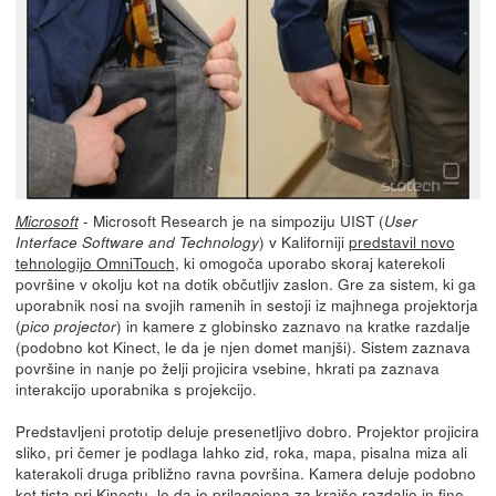
- Microsoft Research je na simpoziju UIST (
Microsoft
User
) v Kaliforniji
predstavil novo
Interface Software and Technology
tehnologijo OmniTouch
, ki omogoča uporabo skoraj katerekoli
površine v okolju kot na dotik občutljiv zaslon. Gre za sistem, ki ga
uporabnik nosi na svojih ramenih in sestoji iz majhnega projektorja
(
) in kamere z globinsko zaznavo na kratke razdalje
pico projector
(podobno kot Kinect, le da je njen domet manjši). Sistem zaznava
površine in nanje po želji projicira vsebine, hkrati pa zaznava
interakcijo uporabnika s projekcijo.
Predstavljeni prototip deluje presenetljivo dobro. Projektor projicira
sliko, pri čemer je podlaga lahko zid, roka, mapa, pisalna miza ali
katerakoli druga približno ravna površina. Kamera deluje podobno
kot tista pri Kinectu, le da je prilagojena za krajše razdalje in fine