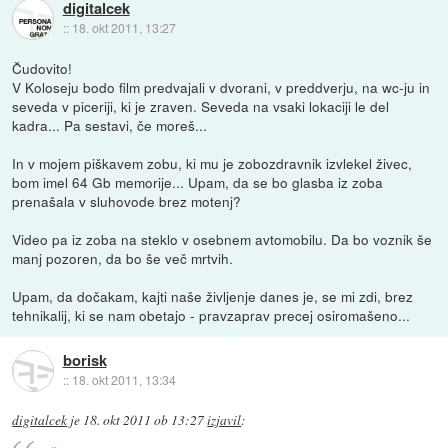
digitalcek
::
18. okt 2011, 13:27
Čudovito!
V Koloseju bodo film predvajali v dvorani, v preddverju, na wc-ju in
seveda v piceriji, ki je zraven. Seveda na vsaki lokaciji le del
kadra... Pa sestavi, če moreš...
In v mojem piškavem zobu, ki mu je zobozdravnik izvlekel živec,
bom imel 64 Gb memorije... Upam, da se bo glasba iz zoba
prenašala v sluhovode brez motenj?
Video pa iz zoba na steklo v osebnem avtomobilu. Da bo voznik še
manj pozoren, da bo še več mrtvih.
Upam, da dočakam, kajti naše življenje danes je, se mi zdi, brez
tehnikalij, ki se nam obetajo - pravzaprav precej osiromašeno...
borisk
::
18. okt 2011, 13:34
digitalcek
je
18. okt 2011 ob 13:27
izjavil
: