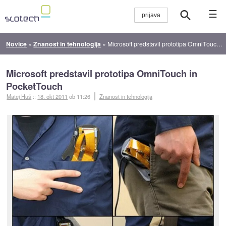
☰
Novice
»
Znanost in tehnologija
»
Microsoft predstavil prototipa OmniTouch in PocketTouch
Microsoft predstavil prototipa OmniTouch in
PocketTouch
Matej Huš
::
18. okt 2011
ob 11:26
Znanost in tehnologija