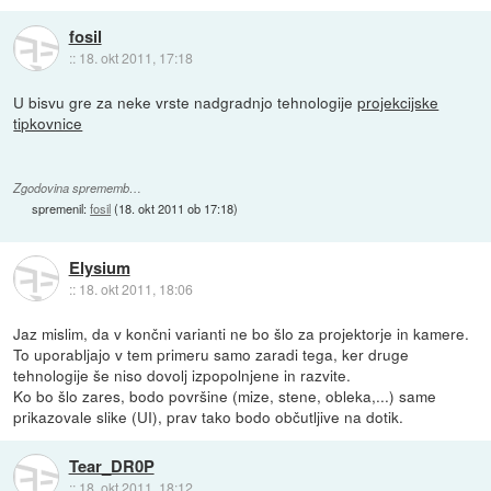
fosil
::
18. okt 2011, 17:18
U bisvu gre za neke vrste nadgradnjo tehnologije
projekcijske
tipkovnice
Zgodovina sprememb…
spremenil:
fosil
(
18. okt 2011 ob 17:18
)
Elysium
::
18. okt 2011, 18:06
Jaz mislim, da v končni varianti ne bo šlo za projektorje in kamere.
To uporabljajo v tem primeru samo zaradi tega, ker druge
tehnologije še niso dovolj izpopolnjene in razvite.
Ko bo šlo zares, bodo površine (mize, stene, obleka,...) same
prikazovale slike (UI), prav tako bodo občutljive na dotik.
Tear_DR0P
::
18. okt 2011, 18:12