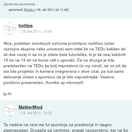
Zgodovina sprememb…
spremenil:
Matako
(
18. okt 2011 ob 11:42
)
hotlips
::
18. okt 2011, 12:00
Nice, podoben omnitouch oziroma prototipno različico (sicer
razvojne skupine neke univerze) sem videl že na TEDu kakšen let
ali dve nazaj in se mi je zdela čista futuristika, ki jo še vsaj kakšnih
10 če ne 15 let ne bomo vidl v uporabi. Če ne druzga je bila
predstavitev na TEDu še bolj impresivna (in my mind), se mi zdi da
sta bila projektor in kamera integrerana v okvir očal, pa tud samo
delovanje (imam v spominu) da je bilo naprednejše. Vseeno
pozitivno presenečen, thumbs up microsoft.
lp.hl
Ma$terM|nd
::
18. okt 2011, 12:33
Ta mašina na rami me ful spominja na predatorja in njegov
plasmacaster. Drugače pa zanimivo, ampak neuporabno, ker ne bo