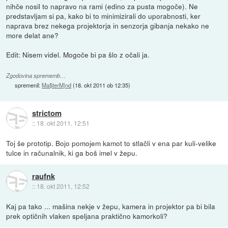
nihče nosil to napravo na rami (edino za pusta mogoče). Ne
predstavljam si pa, kako bi to minimizirali do uporabnosti, ker
naprava brez nekega projektorja in senzorja gibanja nekako ne
more delat ane?
Edit: Nisem videl. Mogoče bi pa šlo z očali ja.
Zgodovina sprememb…
spremenil:
Ma$terM|nd
(
18. okt 2011 ob 12:35
)
strictom
::
18. okt 2011, 12:51
Toj še prototip. Bojo pomojem kamot to stlačli v ena par kuli-velike
tulce in računalnik, ki ga boš imel v žepu.
raufnk
::
18. okt 2011, 12:52
Kaj pa tako ... mašina nekje v žepu, kamera in projektor pa bi bila
prek optičnih vlaken speljana praktično kamorkoli?