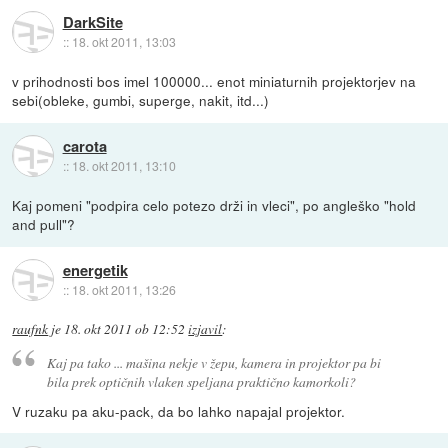
DarkSite
::
18. okt 2011, 13:03
v prihodnosti bos imel 100000... enot miniaturnih projektorjev na
sebi(obleke, gumbi, superge, nakit, itd...)
carota
::
18. okt 2011, 13:10
Kaj pomeni "podpira celo potezo drži in vleci", po angleško "hold
and pull"?
energetik
::
18. okt 2011, 13:26
raufnk
je
18. okt 2011 ob 12:52
izjavil
:
Kaj pa tako ... mašina nekje v žepu, kamera in projektor pa bi
bila prek optičnih vlaken speljana praktično kamorkoli?
V ruzaku pa aku-pack, da bo lahko napajal projektor.