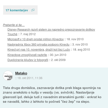
17 komentarjev
Preberite si še…
Disney Research razvil sistem za napredno prepoznavanje dotikov
Touché
::
7. maj 2012
Microsoft v 10 dneh prodal milijon Kinectov
::
18. nov 2010
Nadgradnja Xbox 360 prinaša podporo Kinectu
::
3. nov 2010
Kinect pri nas 10. novembra, dražji kot čez Lužo
::
18. avg 2010
Kinectove zmogljivosti razkrite
::
30. jun 2010
Dupliciranje ključev iz fotografij
::
2. okt 2009
Matako
::
18. okt 2011, 11:36
Tista druga domislica, zaznavanje dotika prek blaga spominja na
znano anekdoto o kuliju v vesolju (vs. svinčnik). Nastavljanje
glasnosti ipd. deluje tudi z navadnim stranskimi gumbi - enkrat ko
se navadiš, lahko z lahkoto to počneš "čez žep" na slepo.