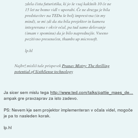
zdela čista futuristika, ki jo še vsaj kakšnih 10 če ne
15 let ne bomo vidl v uporabi. Če ne druzga je bila
predstavitev na TEDu še bolj impresivna (in my
mind), se mi zdi da sta bila projektor in kamera
integrerana v okvir očal, pa tud samo delovanje
(imam v spominu) da je bilo naprednejše. Vseeno
pozitivno presenečen, thumbs up microsoft.
lp.hl
Najbrž misliš tale prispevek
Pranav Mistry: The thrilling
potential of SixthSense technology
Ja sicer sem mislu tega
http://www.ted.com/talks/pattie_maes_de...
ampak gre pravzaprav za isto zadevo.
PS: Nevem kje sem projektor implementeran v očala videl, mogoče
je pa to nasleden korak.
lp.hl