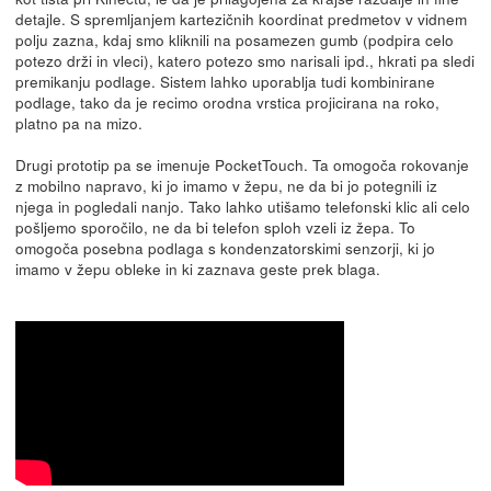
detajle. S spremljanjem kartezičnih koordinat predmetov v vidnem
polju zazna, kdaj smo kliknili na posamezen gumb (podpira celo
potezo drži in vleci), katero potezo smo narisali ipd., hkrati pa sledi
premikanju podlage. Sistem lahko uporablja tudi kombinirane
podlage, tako da je recimo orodna vrstica projicirana na roko,
platno pa na mizo.
Drugi prototip pa se imenuje PocketTouch. Ta omogoča rokovanje
z mobilno napravo, ki jo imamo v žepu, ne da bi jo potegnili iz
njega in pogledali nanjo. Tako lahko utišamo telefonski klic ali celo
pošljemo sporočilo, ne da bi telefon sploh vzeli iz žepa. To
omogoča posebna podlaga s kondenzatorskimi senzorji, ki jo
imamo v žepu obleke in ki zaznava geste prek blaga.