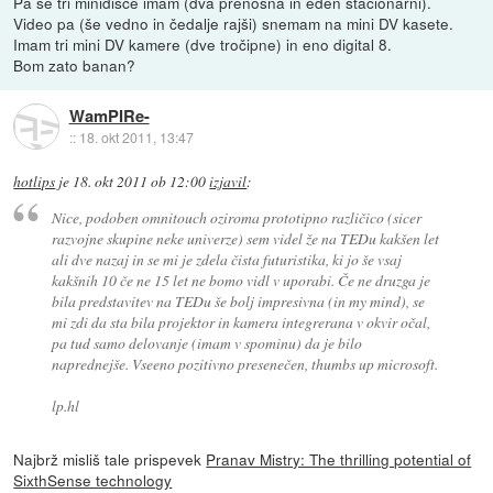
Pa še tri minidisce imam (dva prenosna in eden stacionarni).
Video pa (še vedno in čedalje rajši) snemam na mini DV kasete.
Imam tri mini DV kamere (dve tročipne) in eno digital 8.
Bom zato banan?
WamPIRe-
::
18. okt 2011, 13:47
hotlips
je
18. okt 2011 ob 12:00
izjavil
:
Nice, podoben omnitouch oziroma prototipno različico (sicer
razvojne skupine neke univerze) sem videl že na TEDu kakšen let
ali dve nazaj in se mi je zdela čista futuristika, ki jo še vsaj
kakšnih 10 če ne 15 let ne bomo vidl v uporabi. Če ne druzga je
bila predstavitev na TEDu še bolj impresivna (in my mind), se
mi zdi da sta bila projektor in kamera integrerana v okvir očal,
pa tud samo delovanje (imam v spominu) da je bilo
naprednejše. Vseeno pozitivno presenečen, thumbs up microsoft.
lp.hl
Najbrž misliš tale prispevek
Pranav Mistry: The thrilling potential of
SixthSense technology