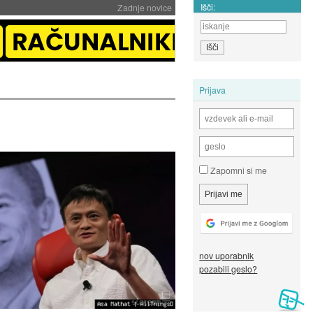
Išči:
Zadnje novice
Prijava
Zapomni si me
nov uporabnik
pozabili geslo?