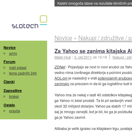
Kalshi omogoča stave na rezultate kliničnih pr
Novice
»
Nakupi / združitve / 
Novice
Za Yahoo se zanima kitajska A
arhiv
Matej Huš
::
3. okt 2011
ob 15:19
Nakupi / zdr
Forum
ZDNet
- Pojavljajo se novi in novi snubci za Yaho
mali oglasi
vedno nima izvršnega direktorja s polnimi pooblas
teme zadnjih 24h
AOL-om
je naslednji v vrsti
potencialnih snubcev
Članki
zanimajo
za prevzem in da bi ga logistično tudi bi
Zaposlitve
Yahoo ima že nekaj v lasti 40 odstotkov kitajskeg
brskaj
ga Yahoo ni želel prodati. Ta bi pri sedanjih vre
Ostalo
okoli 32 milijard dolarjev, Yahoo pa slabih 17 mi
pravila
saj je mnogo cenejši, kot je bil, ko ga je poizkuša
ga je Yahoo zavrnil.
Alibaba je velik igralec na kitajskem trgu, pos