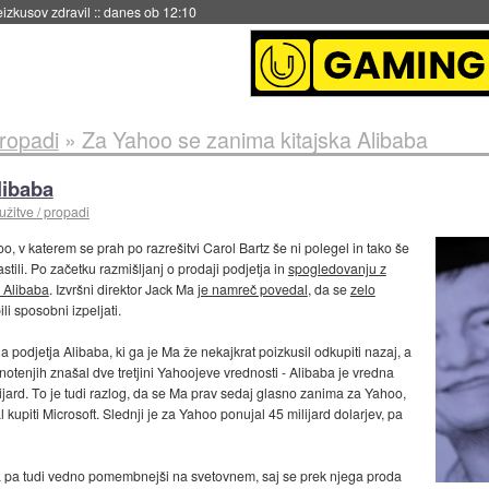
eizkusov zdravil
::
danes ob 12:10
propadi
»
Za Yahoo se zanima kitajska Alibaba
libaba
užitve / propadi
o, v katerem se prah po razrešitvi Carol Bartz še ni polegel in tako še
tili. Po začetku razmišljanj o prodaji podjetja in
spogledovanju z
 Alibaba
. Izvršni direktor Jack Ma
je namreč povedal
, da se
zelo
li sposobni izpeljati.
a podjetja Alibaba, ki ga je Ma že nekajkrat poizkusil odkupiti nazaj, a
dnotenjih znašal dve tretjini Yahoojeve vrednosti - Alibaba je vredna
lijard. To je tudi razlog, da se Ma prav sedaj glasno zanima za Yahoo,
l kupiti Microsoft. Slednji je za Yahoo ponujal 45 milijard dolarjev, pa
taja pa tudi vedno pomembnejši na svetovnem, saj se prek njega proda