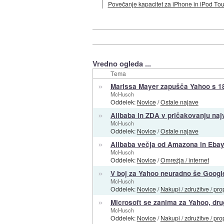
Povečanje kapacitet za iPhone in iPod Tou
Vredno ogleda ...
Tema
»
Marissa Mayer zapušča Yahoo s 186
McHusch
Oddelek:
Novice
/
Ostale najave
»
Alibaba in ZDA v pričakovanju naj
McHusch
Oddelek:
Novice
/
Ostale najave
»
Alibaba večja od Amazona in Ebay
McHusch
Oddelek:
Novice
/
Omrežja / internet
»
V boj za Yahoo neuradno še Googl
McHusch
Oddelek:
Novice
/
Nakupi / združitve / pro
»
Microsoft se zanima za Yahoo, dru
McHusch
Oddelek:
Novice
/
Nakupi / združitve / pro