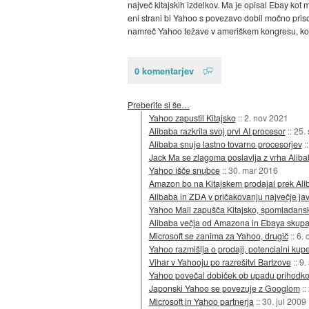
največ kitajskih izdelkov. Ma je opisal Ebay ko
eni strani bi Yahoo s povezavo dobil močno prisotn
namreč Yahoo težave v ameriškem kongresu, k
0 komentarjev
Preberite si še…
Yahoo zapustil Kitajsko
::
2. nov 2021
Alibaba razkrila svoj prvi AI procesor
::
25.
Alibaba snuje lastno tovarno procesorjev
:
Jack Ma se zlagoma poslavlja z vrha Alib
Yahoo išče snubce
::
30. mar 2016
Amazon bo na Kitajskem prodajal prek Ali
Alibaba in ZDA v pričakovanju največje j
Yahoo Mail zapušča Kitajsko, spomladansk
Alibaba večja od Amazona in Ebaya skupa
Microsoft se zanima za Yahoo, drugič
::
6. 
Yahoo razmišlja o prodaji, potencialni ku
Vihar v Yahooju po razrešitvi Bartzove
::
9.
Yahoo povečal dobiček ob upadu prihodk
Japonski Yahoo se povezuje z Googlom
::
Microsoft in Yahoo partnerja
::
30. jul 2009