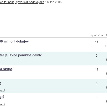
ch ter nekaj govoric iz sadovnjaka
::
6. feb 2008
Sporočila
 milijoni dolarjev
46
(
večje javne ponudbe delnic
9
a skupaj
12
e
5
padi
gič
6
padi