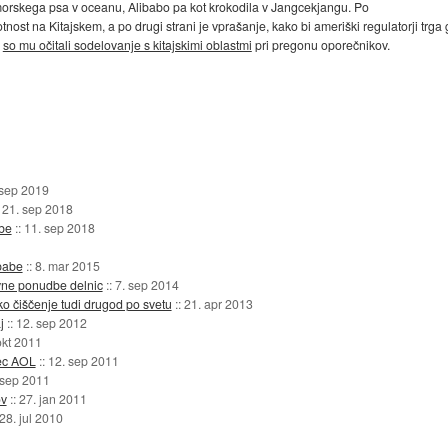
t morskega psa v oceanu, Alibabo pa kot krokodila v Jangcekjangu. Po
ost na Kitajskem, a po drugi strani je vprašanje, kako bi ameriški regulatorji trga gl
o
so mu očitali sodelovanje s kitajskimi oblastmi
pri pregonu oporečnikov.
 sep 2019
:
21. sep 2018
abe
::
11. sep 2018
babe
::
8. mar 2015
avne ponudbe delnic
::
7. sep 2014
o čiščenje tudi drugod po svetu
::
21. apr 2013
j
::
12. sep 2012
okt 2011
pec AOL
::
12. sep 2011
 sep 2011
ov
::
27. jan 2011
28. jul 2010