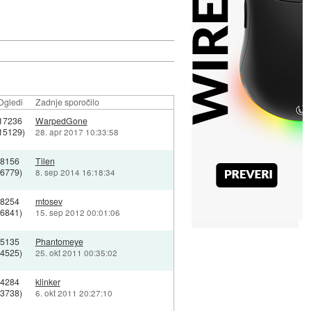
Ogledi
Zadnje sporočilo
17236
WarpedGone
15129)
28. apr 2017 10:33:58
8156
Tilen
(6779)
8. sep 2014 16:18:34
8254
mtosev
(6841)
15. sep 2012 00:01:06
5135
Phantomeye
(4525)
25. okt 2011 00:35:02
4284
klinker
(3738)
6. okt 2011 20:27:10