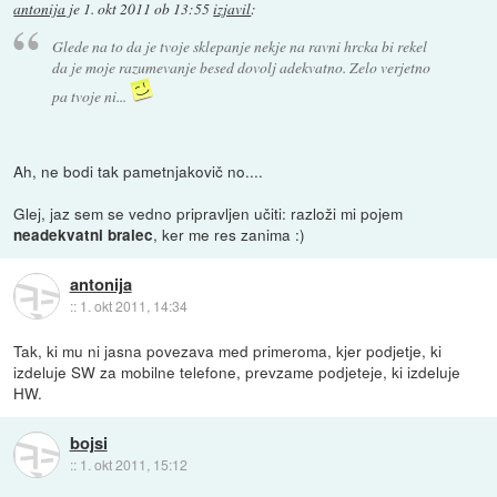
antonija
je
1. okt 2011 ob 13:55
izjavil
:
Glede na to da je tvoje sklepanje nekje na ravni hrcka bi rekel
da je moje razumevanje besed dovolj adekvatno. Zelo verjetno
pa tvoje ni...
Ah, ne bodi tak pametnjakovič no....
Glej, jaz sem se vedno pripravljen učiti: razloži mi pojem
, ker me res zanima :)
neadekvatni bralec
antonija
::
1. okt 2011, 14:34
Tak, ki mu ni jasna povezava med primeroma, kjer podjetje, ki
izdeluje SW za mobilne telefone, prevzame podjeteje, ki izdeluje
HW.
bojsi
::
1. okt 2011, 15:12