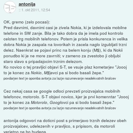
antonija
::
1. okt 2011, 12:54
OK, gremo (zelo pocasi):
Pred davnimi, davnimi casi je zivela Nokia, ki je izdelovala mobilne
telefone in SW zanje. Bila je tako dobra da je imela pod kontrolo
celoten trg mobilnih telefonov. Potem je prisla konkurenca in velika
dobra Nokia je zaspala na lovorikah in zacela naglo izgubljati trzni
delez. Naenkrat se pojavi princ na belem konju (M$), ki da Nokii
ponudbo ki je ne more zavrniti; v zameno za zvestobo ji obljubi
staro slavo s pripadajocim trznim delezom.
Ko novico o tej pravljici objavi S-T, se vsuje plaz kometarjev "Joooj
to je konec za
,
jevci pa si bodo basali žepe."
Nokio
M$
povdarjen text je opomba avtorja za lazje razumevanje neadekvatnih bralcev
Cez nekaj casa se google odloci prevzeti proizvajalca mobilnih
telefonov, motorolo. S-T objavi novico, kjer je prvi komenntar "Joooj
to je konec za
,
ovci pa si bodo basali žepe."
Motorolo
Googl
povdarjen text je opomba avtorja za lazje razumevanje neadekvatnih bralcev
antonija odgovori na doticni post s primerjavo trznih delezev obeh
proizvajalcev, udelezenih v pravljico, s pripisom, da motoroli
verjetno ne bo hudega.