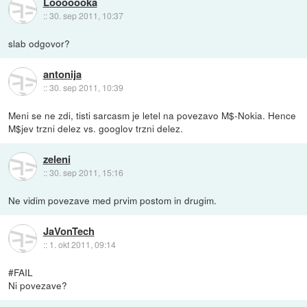
Looooooka
::
30. sep 2011, 10:37
slab odgovor?
antonija
::
30. sep 2011, 10:39
Meni se ne zdi, tisti sarcasm je letel na povezavo M$-Nokia. Hence
M$jev trzni delez vs. googlov trzni delez.
zeleni
::
30. sep 2011, 15:16
Ne vidim povezave med prvim postom in drugim.
JaVonTech
::
1. okt 2011, 09:14
#FAIL
Ni povezave?