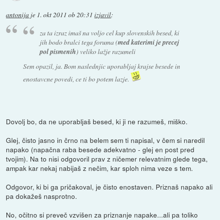
antonija
je
1. okt 2011 ob 20:31
izjavil
:
za ta izraz imaš na voljo cel kup slovenskih besed, ki
jih bodo bralci tega foruma (
med katerimi je precej
pol pismenih
) veliko lažje razumeli
Sem opazil, ja. Bom naslednjic uporabljaj krajse besede in
enostavcne povedi, ce ti bo potem lazje.
Dovolj bo, da ne uporabljaš besed, ki ji ne razumeš, miško.
Glej, čisto jasno in črno na belem sem ti napisal, v čem si naredil
napako (napačna raba besede adekvatno - glej en post pred
tvojim). Na to nisi odgovoril prav z ničemer relevatnim glede tega,
ampak kar nekaj nabijaš z nečim, kar sploh nima veze s tem.
Odgovor, ki bi ga pričakoval, je čisto enostaven. Priznaš napako ali
pa dokažeš nasprotno.
No, očitno si preveč vzvišen za priznanje napake...ali pa toliko