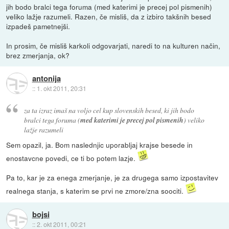
jih bodo bralci tega foruma (med katerimi je precej pol pismenih)
veliko lažje razumeli. Razen, če misliš, da z izbiro takšnih besed
izpadeš pametnejši.
In prosim, če misliš karkoli odgovarjati, naredi to na kulturen način,
brez zmerjanja, ok?
antonija
::
1. okt 2011, 20:31
za ta izraz imaš na voljo cel kup slovenskih besed, ki jih bodo
bralci tega foruma (
med katerimi je precej pol pismenih
) veliko
lažje razumeli
Sem opazil, ja. Bom naslednjic uporabljaj krajse besede in
enostavcne povedi, ce ti bo potem lazje.
Pa to, kar je za enega zmerjanje, je za drugega samo izpostavitev
realnega stanja, s katerim se prvi ne zmore/zna soociti.
bojsi
::
2. okt 2011, 00:21