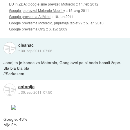
EU in ZDA: Google sme prevzeti Motorolo
::
14. feb 2012
Google je prevzel Motorolo Mobility
::
15. avg 2011
Google prevzema AdMeld
::
10. jun 2011
Google prevzema Motorolo, pripravlja tablet??
::
5. jan 2010
Google prevzema On2
::
6. avg 2009
cleanac
::
30. sep 2011, 07:08
Joooj to je konec za Motorolo, Googlovci pa si bodo basali žepe.
Bla bla bla bla
//Sarkazem
antonija
::
30. sep 2011, 07:50
Google: 43%
M$: 2%