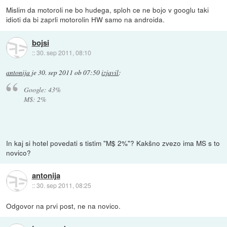
Mislim da motoroli ne bo hudega, sploh ce ne bojo v googlu taki
idioti da bi zaprli motorolin HW samo na androida.
bojsi
::
30. sep 2011, 08:10
antonija
je
30. sep 2011 ob 07:50
izjavil
:
Google: 43%
M$: 2%
In kaj si hotel povedati s tistim "M$ 2%"? Kakšno zvezo ima MS s to
novico?
antonija
::
30. sep 2011, 08:25
Odgovor na prvi post, ne na novico.