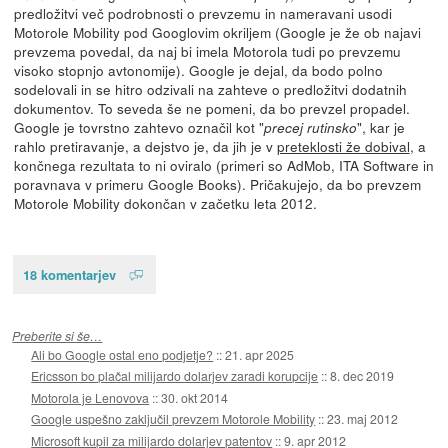
predložitvi več podrobnosti o prevzemu in nameravani usodi
Motorole Mobility pod Googlovim okriljem (Google je že ob najavi
prevzema povedal, da naj bi imela Motorola tudi po prevzemu
visoko stopnjo avtonomije). Google je dejal, da bodo polno
sodelovali in se hitro odzivali na zahteve o predložitvi dodatnih
dokumentov. To seveda še ne pomeni, da bo prevzel propadel.
Google je tovrstno zahtevo označil kot "
", kar je
precej rutinsko
rahlo pretiravanje, a dejstvo je, da jih je v
preteklosti že dobival
, a
končnega rezultata to ni oviralo (primeri so AdMob, ITA Software in
poravnava v primeru Google Books). Pričakujejo, da bo prevzem
Motorole Mobility dokončan v začetku leta 2012.
18 komentarjev
Preberite si še…
Ali bo Google ostal eno podjetje?
::
21. apr 2025
Ericsson bo plačal milijardo dolarjev zaradi korupcije
::
8. dec 2019
Motorola je Lenovova
::
30. okt 2014
Google uspešno zaključil prevzem Motorole Mobility
::
23. maj 2012
Microsoft kupil za milijardo dolarjev patentov
::
9. apr 2012