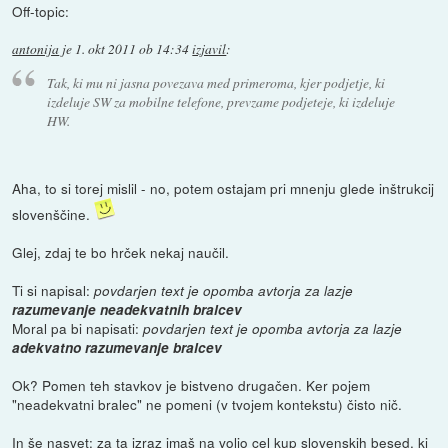
Off-topic:
antonija
je
1. okt 2011 ob 14:34
izjavil
:
Tak, ki mu ni jasna povezava med primeroma, kjer podjetje, ki
izdeluje SW za mobilne telefone, prevzame podjeteje, ki izdeluje
HW.
Aha, to si torej mislil - no, potem ostajam pri mnenju glede inštrukcij
slovenščine.
Glej, zdaj te bo hrček nekaj naučil.
Ti si napisal:
povdarjen text je opomba avtorja za lazje
razumevanje neadekvatnih bralcev
Moral pa bi napisati:
povdarjen text je opomba avtorja za lazje
adekvatno razumevanje bralcev
Ok? Pomen teh stavkov je bistveno drugačen. Ker pojem
"neadekvatni bralec" ne pomeni (v tvojem kontekstu) čisto nič.
In še nasvet: za ta izraz imaš na voljo cel kup slovenskih besed, ki