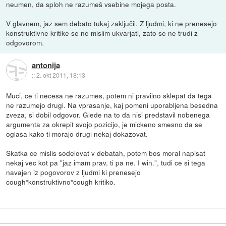
neumen, da sploh ne razumeš vsebine mojega posta.
V glavnem, jaz sem debato tukaj zaključil. Z ljudmi, ki ne prenesejo
konstruktivne kritike se ne mislim ukvarjati, zato se ne trudi z
odgovorom.
antonija
::
2. okt 2011, 18:13
Muci, ce ti necesa ne razumes, potem ni pravilno sklepat da tega
ne razumejo drugi. Na vprasanje, kaj pomeni uporabljena besedna
zveza, si dobil odgovor. Glede na to da nisi predstavil nobenega
argumenta za okrepit svojo pozicijo, je mickeno smesno da se
oglasa kako ti morajo drugi nekaj dokazovat.
Skatka ce mislis sodelovat v debatah, potem bos moral napisat
nekaj vec kot pa "jaz imam prav, ti pa ne. I win.", tudi ce si tega
navajen iz pogovorov z ljudmi ki prenesejo
cough*konstruktivno*cough kritiko.