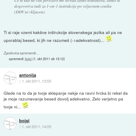
Ce se kdo ne vidi povezave me seveda lahko kontaktira, lahko se
dogovoriva tudi za 1-on-1 instrukcije po veljavnem ceniku
(DDV ni vkljucen).
Ti si raje vzemi kakšne inštrukcije slovenskega jezika ali pa ne
uporablaj besed, ki jih ne razumeš (->adekvatnost)...
Zgodovina sprememb…
spremenil:
bojsi
(
1. okt 2011 ob 13:12
)
antonija
::
1. okt 2011, 13:55
Glede na to da je tvoje sklepanje nekje na ravni hrcka bi rekel da
je moje razumevanje besed dovolj adekvatno. Zelo verjetno pa
tvoje ni...
bojsi
::
1. okt 2011, 14:05