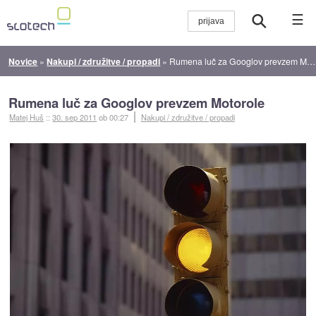
☰
Novice
»
Nakupi / združitve / propadi
»
Rumena luč za Googlov prevzem Motorole
Rumena luč za Googlov prevzem Motorole
Matej Huš
::
30. sep 2011
ob 00:27
Nakupi / združitve / propadi