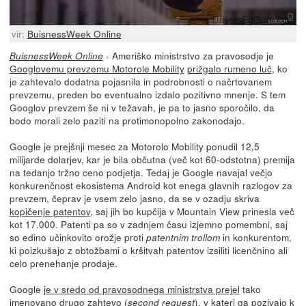
vir:
BuisnessWeek Online
- Ameriško ministrstvo za pravosodje je
BuisnessWeek Online
Googlovemu prevzemu Motorole Mobility
prižgalo rumeno luč
, ko
je zahtevalo dodatna pojasnila in podrobnosti o načrtovanem
prevzemu, preden bo eventualno izdalo pozitivno mnenje. S tem
Googlov prevzem še ni v težavah, je pa to jasno sporočilo, da
bodo morali zelo paziti na protimonopolno zakonodajo.
Google je prejšnji mesec za Motorolo Mobility ponudil 12,5
milijarde dolarjev, kar je bila občutna (več kot 60-odstotna) premija
na tedanjo tržno ceno podjetja. Tedaj je Google navajal večjo
konkurenčnost ekosistema Android kot enega glavnih razlogov za
prevzem, čeprav je vsem zelo jasno, da se v ozadju skriva
kopičenje patentov
, saj jih bo kupčija v Mountain View prinesla več
kot 17.000. Patenti pa so v zadnjem času izjemno pomembni, saj
so edino učinkovito orožje proti
in konkurentom,
patentnim trollom
ki poizkušajo z obtožbami o kršitvah patentov izsiliti licenčnino ali
celo prenehanje prodaje.
Google
je v sredo od pravosodnega ministrstva prejel
tako
imenovano drugo zahtevo (
), v kateri ga pozivajo k
second request