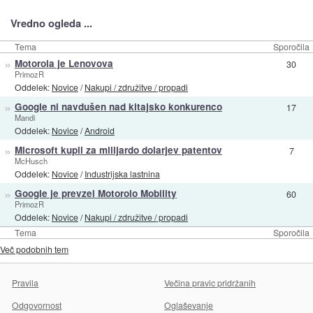
Vredno ogleda ...
Tema
Sporočila
»
Motorola je Lenovova
30
PrimozR
Oddelek:
Novice
/
Nakupi / združitve / propadi
»
Google ni navdušen nad kitajsko konkurenco
17
Mandi
Oddelek:
Novice
/
Android
»
Microsoft kupil za milijardo dolarjev patentov
7
McHusch
Oddelek:
Novice
/
Industrijska lastnina
»
Google je prevzel Motorolo Mobility
60
PrimozR
Oddelek:
Novice
/
Nakupi / združitve / propadi
Tema
Sporočila
Več podobnih tem
Pravila
Večina pravic pridržanih
Odgovornost
Oglaševanje