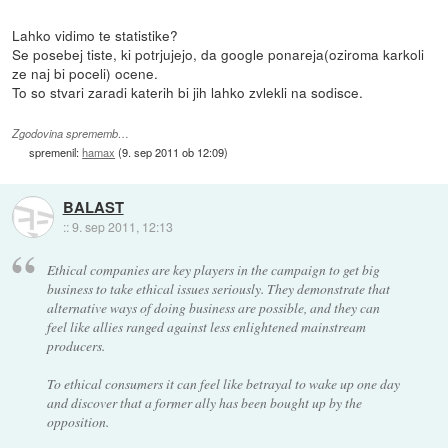
Lahko vidimo te statistike?
Se posebej tiste, ki potrjujejo, da google ponareja(oziroma karkoli
ze naj bi poceli) ocene.
To so stvari zaradi katerih bi jih lahko zvlekli na sodisce.
Zgodovina sprememb…
spremenil:
hamax
(
9. sep 2011 ob 12:09
)
BALAST
::
9. sep 2011, 12:13
Ethical companies are key players in the campaign to get big
business to take ethical issues seriously. They demonstrate that
alternative ways of doing business are possible, and they can
feel like allies ranged against less enlightened mainstream
producers.
To ethical consumers it can feel like betrayal to wake up one day
and discover that a former ally has been bought up by the
opposition.