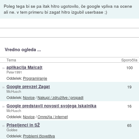
Poleg tega bi se pa itak hitro ugotovilo, če google vpliva na ocene
ali ne. v tem primeru bi zagat hitro izgubil userbase ;)
Vredno ogleda ...
Tema
Sporočila
»
aplikacija Malcajt
100
Peter1991
Oddelek:
Programiranje
»
Google prevzel Zagat
19
McHusch
Oddelek:
Novice
/
Nakupi / združitve / propadi
»
Google predstavil novosti svojega iskalnika
16
McHusch
Oddelek:
Novice
/
Omrežja / internet
»
Priseljenci in SŽ
65
Goldee
Oddelek:
Problemi človeštva