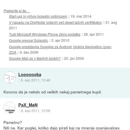
Preberite si še…
Start-upi in njihov bolestni optimizem
::
19. mar 2014
V napadu na DigiNotar izdanih več deset lažnih certifikatov
::
31. avg
2011
Tudi Microsoft Windows Phone zbira podatke
::
26. apr 2011
Google prevzel Episodic
::
3. apr 2010
Google predstavlja Goggles za Android, blokira Navigation izven
ZDA
::
9. dec 2009
Google Mail že v štartnih blokih?
::
20. jan 2004
Looooooka
::
9. sep 2011, 10:48
Koncno da je nekdo od velikih nekaj pametnega kupil.
PaX_MaN
::
9. sep 2011, 10:58
Pametno?
Niti ne. Kar poglej, koliko dajo pirati kaj na mnenje ocenjevalcev.