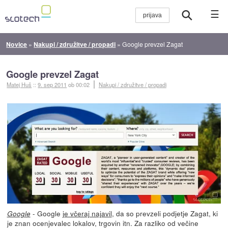
☰
Novice
»
Nakupi / združitve / propadi
»
Google prevzel Zagat
Google prevzel Zagat
Matej Huš
::
9. sep 2011
ob 00:02
Nakupi / združitve / propadi
- Google
je včeraj najavil
, da so prevzeli podjetje Zagat, ki
Google
je znan ocenjevalec lokalov, trgovin itn. Za razliko od večine