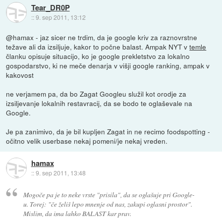
Tear_DR0P
::
9. sep 2011, 13:12
@hamax - jaz sicer ne trdim, da je google kriv za raznovrstne
težave ali da izsiljuje, kakor to počne balast. Ampak NYT v
temle
članku opisuje situacijo, ko je google prekletstvo za lokalno
gospodarstvo, ki ne meče denarja v višji google ranking, ampak v
kakovost
ne verjamem pa, da bo Zagat Googleu služil kot orodje za
izsiljevanje lokalnih restavracij, da se bodo te oglaševale na
Google.
Je pa zanimivo, da je bil kupljen Zagat in ne recimo foodspotting -
očitno velik userbase nekaj pomeni/je nekaj vreden.
hamax
::
9. sep 2011, 13:48
Mogoče pa je to neke vrste "prisila", da se oglašuje pri Google-
u. Torej: "če želiš lepo mnenje od nas, zakupi oglasni prostor".
Mislim, da ima lahko BALAST kar prav.