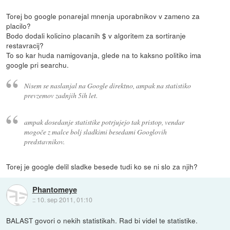
Torej bo google ponarejal mnenja uporabnikov v zameno za
placilo?
Bodo dodali kolicino placanih $ v algoritem za sortiranje
restavracij?
To so kar huda namigovanja, glede na to kaksno politiko ima
google pri searchu.
Nisem se naslanjal na Google direktno, ampak na statistiko
prevzemov zadnjih 5ih let.
ampak dosedanje statistike potrjujejo tak pristop, vendar
mogoče z malce bolj sladkimi besedami Googlovih
predstavnikov.
Torej je google delil sladke besede tudi ko se ni slo za njih?
Phantomeye
::
10. sep 2011, 01:10
BALAST govori o nekih statistikah. Rad bi videl te statistike.