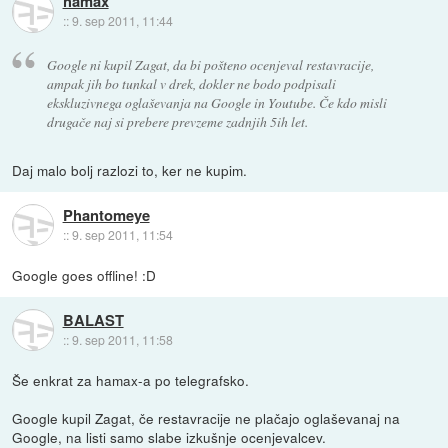
hamax
::
9. sep 2011, 11:44
Google ni kupil Zagat, da bi pošteno ocenjeval restavracije,
ampak jih bo tunkal v drek, dokler ne bodo podpisali
ekskluzivnega oglaševanja na Google in Youtube. Če kdo misli
drugače naj si prebere prevzeme zadnjih 5ih let.
Daj malo bolj razlozi to, ker ne kupim.
Phantomeye
::
9. sep 2011, 11:54
Google goes offline! :D
BALAST
::
9. sep 2011, 11:58
Še enkrat za hamax-a po telegrafsko.
Google kupil Zagat, če restavracije ne plačajo oglaševanaj na
Google, na listi samo slabe izkušnje ocenjevalcev.