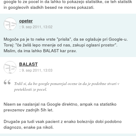
google to ze pocel in da lahko to pokazejo statistike, ce teh statistik
in googleovih sladkih besed ne mores pokazati.
opeter
::
9. sep 2011, 13:02
Mogoče pa je to neke vrste "prisila", da se oglašuje pri Google-u.
Torej: "če želiš lepo mnenje od nas, zakupi oglasni prostor".
Mislim, da ima lahko BALAST kar prav.
BALAST
::
9. sep 2011, 13:03
Trdil si, da bo google ponarejal ocene in da je podobne stvari v
preteklosti ze pocel.
Nisem se naslanjal na Google direktno, ampak na statistiko
prevzemov zadnjih 5ih let.
Drugače pa tudi vsak pacient z enako boleznijo dobi podobno
diagnozo, enake pa nikoli.