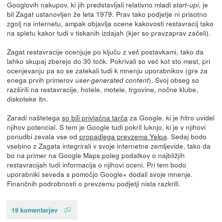
Googlovih nakupov, ki jih predstavljali relativno mladi
, je
start-upi
bil Zagat ustanovljen že leta 1979. Prav tako podjetje ni prisotno
zgolj na internetu, ampak objavlja ocene kakovosti restavracij tako
na spletu kakor tudi v tiskanih izdajah (kjer so pravzaprav začeli).
Zagat restavracije ocenjuje po ključu z več postavkami, tako da
lahko skupaj zberejo do 30 točk. Pokrivali so več kot sto mest, pri
ocenjevanju pa so se zatekali tudi k mnenju uporabnikov (gre za
enega prvih primerov
). Svoj obseg so
user-generated content
razširili na restavracije, hotele, motele, trgovine, nočne klube,
diskoteke itn.
Zaradi naštetega
so bili privlačna tarča
za Google, ki je hitro uvidel
njihov potencial. S tem je Google tudi pokril luknjo, ki je v njihovi
ponudbi zevala vse od
propadlega prevzema Yelpa
. Sedaj bodo
vsebino z Zagata integrirali v svoje internetne zemljevide, tako da
bo na primer na Google Maps poleg podatkov o najbližjih
restavracijah tudi informacija o njihovi oceni. Pri tem bodo
uporabniki seveda s pomočjo Google+ dodali svoje mnenje.
Finančnih podrobnosti o prevzemu podjetji nista razkrili.
19 komentarjev