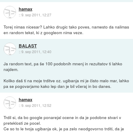
hamax
::
9. sep 2011, 12:27
Torej nimas nicesar? Lahko drugic tako poves, namesto da nalimas
en random tekst, ki z googleom nima veze.
BALAST
::
9. sep 2011, 12:40
Ja random text, pa še 100 podobnih mnenj in rezultatov ti lahko
najdem.
Koliko daš ti na moje trditve oz. ugibanja mi je čisto malo mar, lahko
pa se pogovarjamo kako lep dan je bil včeraj in bo danes.
hamax
::
9. sep 2011, 12:52
Trdil si, da bo google ponarejal ocene in da je podobne stvari v
preteklosti ze pocel.
Ce so to le tvoja ugibanja ok, je pa zelo neodgovorno trditi, da je