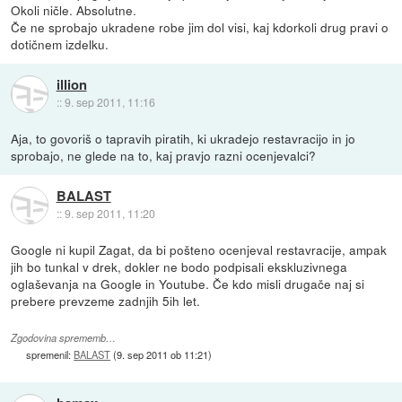
Okoli ničle. Absolutne.
Če ne sprobajo ukradene robe jim dol visi, kaj kdorkoli drug pravi o
dotičnem izdelku.
illion
::
9. sep 2011, 11:16
Aja, to govoriš o tapravih piratih, ki ukradejo restavracijo in jo
sprobajo, ne glede na to, kaj pravjo razni ocenjevalci?
BALAST
::
9. sep 2011, 11:20
Google ni kupil Zagat, da bi pošteno ocenjeval restavracije, ampak
jih bo tunkal v drek, dokler ne bodo podpisali ekskluzivnega
oglaševanja na Google in Youtube. Če kdo misli drugače naj si
prebere prevzeme zadnjih 5ih let.
Zgodovina sprememb…
spremenil:
BALAST
(
9. sep 2011 ob 11:21
)