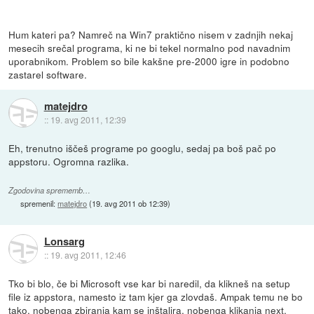
Hum kateri pa? Namreč na Win7 praktično nisem v zadnjih nekaj
mesecih srečal programa, ki ne bi tekel normalno pod navadnim
uporabnikom. Problem so bile kakšne pre-2000 igre in podobno
zastarel software.
matejdro
::
19. avg 2011, 12:39
Eh, trenutno iščeš programe po googlu, sedaj pa boš pač po
appstoru. Ogromna razlika.
Zgodovina sprememb…
spremenil:
matejdro
(
19. avg 2011 ob 12:39
)
Lonsarg
::
19. avg 2011, 12:46
Tko bi blo, če bi Microsoft vse kar bi naredil, da klikneš na setup
file iz appstora, namesto iz tam kjer ga zlovdaš. Ampak temu ne bo
tako, nobenga zbiranja kam se inštalira, nobenga klikanja next,