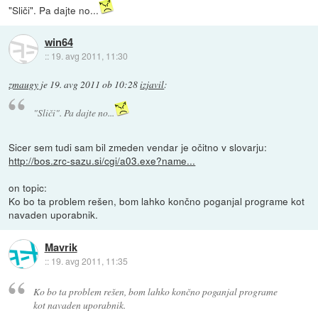
"Sliči". Pa dajte no...
win64
::
19. avg 2011, 11:30
zmaugy
je
19. avg 2011 ob 10:28
izjavil
:
"Sliči". Pa dajte no...
Sicer sem tudi sam bil zmeden vendar je očitno v slovarju:
http://bos.zrc-sazu.si/cgi/a03.exe?name...
on topic:
Ko bo ta problem rešen, bom lahko končno poganjal programe kot
navaden uporabnik.
Mavrik
::
19. avg 2011, 11:35
Ko bo ta problem rešen, bom lahko končno poganjal programe
kot navaden uporabnik.