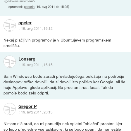
Zgodovina sprememb…
spremenil:
pecorin
(
19. avg 2011 ob 15:25
)
opeter
::
19. avg 2011, 16:12
Nekaj plačljivih programov je v Ubuntujevem programskem
središču.
Lonsarg
::
19. avg 2011, 16:15
Sam Windowsu bodo zaradi prevladujočega položaja na področju
desktopov težko dovolili, da si dovoli isto politiko kot Google, ali še
huje Applovo, glede aplikacij. Bo prec antitrust fasal. Tak da
pomoje bodo zelo odprti.
Gregor P
::
19. avg 2011, 20:13
Nimam nič proti, da mi ponudijo nek spletni "oblačni" prostor, kjer
so lepo pregledne vse aplikacije, ki se bodo upam, da namestile