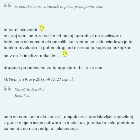
še ena skrivnost: Linuxaši to poznajo od pamtiveka.
to pa ni skrivnost
ne, saj vem, sem ze veliko let nazaj uporabljal na slackwaru.
hotel sem se samo malo posaliti, ker vedno ko izide windows je to
totalna revolucija in potem drugi od microsofta kopirajo nekaj kar
so v os-ih imeli ze nekaj let...
drugace pa pohvalno za ta app store. bil je ze cas.
MrStein
je
19. avg 2011 ob 15:21
izjavil
:
Store? Bolj težko.
Repo? Ja.
sem se sam tudi malo zamislil, ampak ce si predstavljas repozitorij
z gui in v njem isces software in instaliras, je nekako zelo podobno.
samo, da se niso podpirali placevanja.