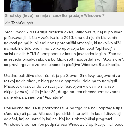
Sinofsky (levo) na najavi začetka prodaje Windows 7
vir:
TechCrunch
- Naslednja različica oken, Windows 8, naj bi po vseh
TechCrunch
pričakovanjih
izšla v začetku leta 2013
, ena od njenih bistvenih
novosti pa naj bi bil tudi
nov uporabniški vmesnik
, ki nekoliko sliči
na mobilne telefone in na veliko uporablja koncept "aplikacij" v
smislu malih HTML5 komponent z lastno javascript logiko. Zato se
je seveda pričakovalo, da bo Microsoft napovedal svoj "App store",
se pravi trgovino za brezplačne in plačljive Windows 8 aplikacije.
Uradne potrditve sicer še ni, je pa Steven Sinofsky, odgovorni za
razvoj novih oken, v
blog postu o napredku dela
na to namignil.
Prispevek razloži, da so razvijalci razdeljeni v številne manjše
ekipe (
), ki jih je kar 30, druga na tem abecednem seznamu
teams
pa je ekipa z imenom "App store".
Posledično tudi še ni podrobnosti. A bo trgovina bolj odprtega tipa
(Android) ali pa bo Microsoft po striktnih pravilih in lastni diskreciji
odločal, kaj se uvrsti in kaj ne. Kaj bo z obstoječimi programi -
Windows 8 bo namreč podpiral vse Windows 7 aplikacije - ali bodo