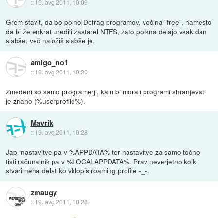
::
19. avg 2011, 10:09
Grem stavit, da bo polno Defrag programov, večina "free", namesto
da bi že enkrat uredili zastarel NTFS, zato polkna delajo vsak dan
slabše, več naložiš slabše je.
amigo_no1
::
19. avg 2011, 10:20
Zmedeni so samo programerji, kam bi morali programi shranjevati
je znano (%userprofile%).
Mavrik
::
19. avg 2011, 10:28
Jap, nastavitve pa v %APPDATA% ter nastavitve za samo točno
tisti računalnik pa v %LOCALAPPDATA%. Prav neverjetno kolk
stvari neha delat ko vklopiš roaming profile -_-.
zmaugy
::
19. avg 2011, 10:28