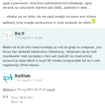
zgolj s prenosom, torej brez kakršnekoli koli inštalacije, zgolj
shraniš na računalnik (kjerkoli pač želiš), zaženeš in dela ...
... nikakor pa ne želim, da me zgolj omejijo na samo eno tržnico
aplikacij, torej omejijo konkurenco in mojo svobodo do izbire
Bor H
::
19. avg 2011, 20:48
Mislim da bi jih hitro kaka komisija za vrat če grejo to omejevat, zna
bit pa fajn dodatek klasičnemu inštaliranju. Verjamem da bo tudi
marsikeater mali razvijalec s tem več zaslužil, ko imaš enkrat
account je lažje kliknit in kupit 5€ vreden programček kot se it celo
registracijo (think steam).
BigWhale
::
20. avg 2011, 13:43
MrStein
je
19. avg 2011 ob 15:21
izjavil
:
Store? Bolj težko.
Repo? Ja.