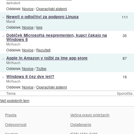
darkolord
Oddelek:
Novice
/
Operacijski sistemi
»
Newell o odločitvi za podporo Linuxa
111
Mandi
Oddelek:
Novice
/
Igre
»
Dobiček Microsofta nespremenjen, kupci čakajo na
35
Windows 8
McHusch
Oddelek:
Novice
/
Rezultati
»
Apple in Amazon v tožbi za ime app store
87
McHusch
Oddelek:
Novice
/
Tožbe
»
Windows 8 čez dve leti?
16
McHusch
Oddelek:
Novice
/
Operacijski sistemi
Tema
Sporočila
Več podobnih tem
Pravila
Večina pravic pridržanih
Odgovornost
Oglaševanje
Kontakt
ISSN 1581-0186