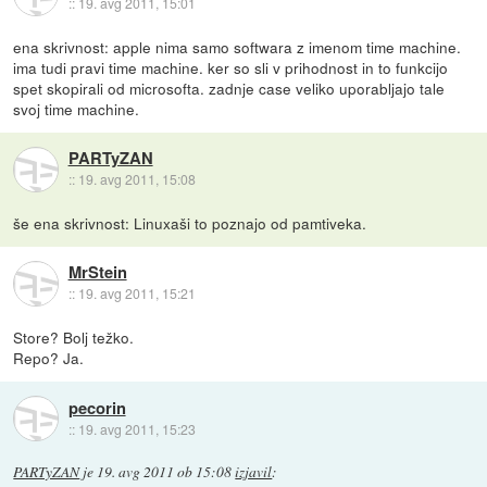
::
19. avg 2011, 15:01
ena skrivnost: apple nima samo softwara z imenom time machine.
ima tudi pravi time machine. ker so sli v prihodnost in to funkcijo
spet skopirali od microsofta. zadnje case veliko uporabljajo tale
svoj time machine.
PARTyZAN
::
19. avg 2011, 15:08
še ena skrivnost: Linuxaši to poznajo od pamtiveka.
MrStein
::
19. avg 2011, 15:21
Store? Bolj težko.
Repo? Ja.
pecorin
::
19. avg 2011, 15:23
PARTyZAN
je
19. avg 2011 ob 15:08
izjavil
: