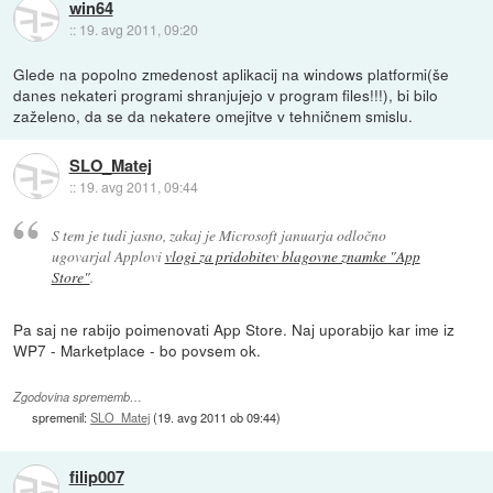
win64
::
19. avg 2011, 09:20
Glede na popolno zmedenost aplikacij na windows platformi(še
danes nekateri programi shranjujejo v program files!!!), bi bilo
zaželeno, da se da nekatere omejitve v tehničnem smislu.
SLO_Matej
::
19. avg 2011, 09:44
S tem je tudi jasno, zakaj je Microsoft januarja odločno
ugovarjal Applovi
vlogi za pridobitev blagovne znamke "App
Store"
.
Pa saj ne rabijo poimenovati App Store. Naj uporabijo kar ime iz
WP7 - Marketplace - bo povsem ok.
Zgodovina sprememb…
spremenil:
SLO_Matej
(
19. avg 2011 ob 09:44
)
filip007