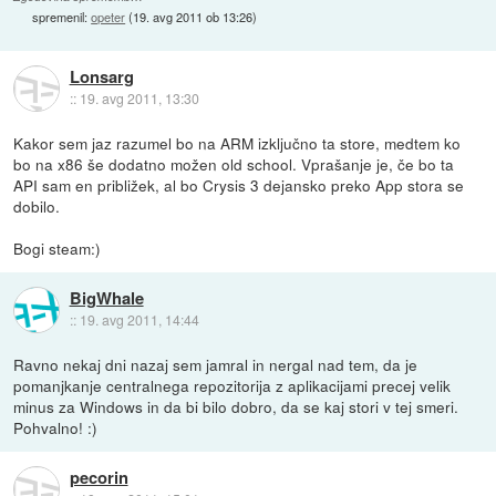
spremenil:
opeter
(
19. avg 2011 ob 13:26
)
Lonsarg
::
19. avg 2011, 13:30
Kakor sem jaz razumel bo na ARM izključno ta store, medtem ko
bo na x86 še dodatno možen old school. Vprašanje je, če bo ta
API sam en približek, al bo Crysis 3 dejansko preko App stora se
dobilo.
Bogi steam:)
BigWhale
::
19. avg 2011, 14:44
Ravno nekaj dni nazaj sem jamral in nergal nad tem, da je
pomanjkanje centralnega repozitorija z aplikacijami precej velik
minus za Windows in da bi bilo dobro, da se kaj stori v tej smeri.
Pohvalno! :)
pecorin