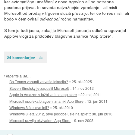
kar avtomatično umeščeni v novo trgovino ali bo potrebna
posebna prijava. In seveda najvažnejše vprašanje - ali misli
Microsoft od prodaj v trgovini služiti provizijo, ter če to res misli, ali
bodo v čem ovirali
ročno namestitev.
old-school
S tem je tudi jasno, zakaj je Microsoft januarja odločno ugovarjal
Applovi
vlogi za pridobitev blagovne znamke "App Store"
.
24 komentarjev
Preberite si še…
Bo Teams vohunil za vašo lokacijo?
::
25. okt 2025
Steven Sinofsky je zapustil Microsoft
::
14. nov 2012
Apple in Amazon v tožbi za ime app store
::
22. maj 2011
Microsoft oporeka blagovni znamki App Store
::
12. jan 2011
Windows 8 čez dve leti?
::
25. okt 2010
Windows 8 leta 2012, prve podobe ušle na splet
::
30. jun 2010
Microsoft razvija ekvivalent App Storu
::
9. nov 2008