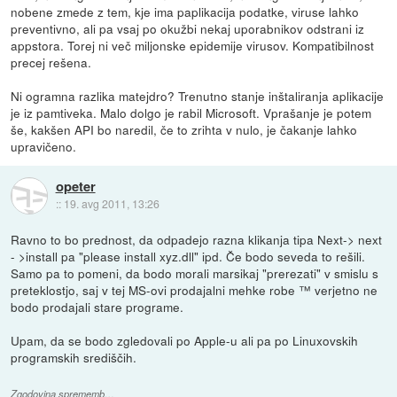
nobene zmede z tem, kje ima paplikacija podatke, viruse lahko
preventivno, ali pa vsaj po okužbi nekaj uporabnikov odstrani iz
appstora. Torej ni več miljonske epidemije virusov. Kompatibilnost
precej rešena.
Ni ogramna razlika matejdro? Trenutno stanje inštaliranja aplikacije
je iz pamtiveka. Malo dolgo je rabil Microsoft. Vprašanje je potem
še, kakšen API bo naredil, če to zrihta v nulo, je čakanje lahko
upravičeno.
opeter
::
19. avg 2011, 13:26
Ravno to bo prednost, da odpadejo razna klikanja tipa Next-> next
- >install pa "please install xyz.dll" ipd. Če bodo seveda to rešili.
Samo pa to pomeni, da bodo morali marsikaj "prerezati" v smislu s
preteklostjo, saj v tej MS-ovi prodajalni mehke robe ™ verjetno ne
bodo prodajali stare programe.
Upam, da se bodo zgledovali po Apple-u ali pa po Linuxovskih
programskih središčih.
Zgodovina sprememb…