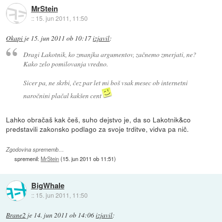
MrStein
::
15. jun 2011, 11:50
Okapi
je
15. jun 2011 ob 10:17
izjavil
:
Dragi Lakotnik, ko zmanjka argumentov, začnemo zmerjati, ne?
Kako zelo pomilovanja vredno.
Sicer pa, ne skrbi, čez par let mi boš vsak mesec ob internetni
naročnini plačal kakšen cent
Lahko obračaš kak češ, suho dejstvo je, da so Lakotnik&co
predstavili zakonsko podlago za svoje trditve, vidva pa nič.
Zgodovina sprememb…
spremenil:
MrStein
(
15. jun 2011 ob 11:51
)
BigWhale
::
15. jun 2011, 11:50
Brane2
je
14. jun 2011 ob 14:06
izjavil
: