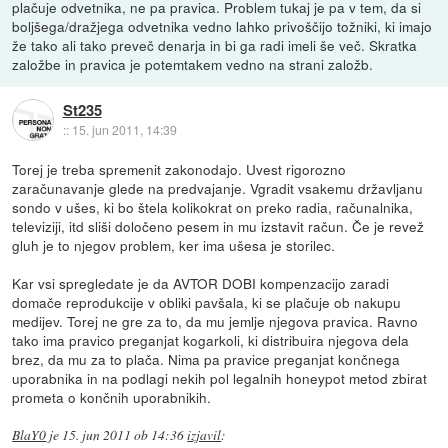
plačuje odvetnika, ne pa pravica. Problem tukaj je pa v tem, da si
boljšega/dražjega odvetnika vedno lahko privoščijo tožniki, ki imajo
že tako ali tako preveč denarja in bi ga radi imeli še več. Skratka
založbe in pravica je potemtakem vedno na strani založb.
St235
::
15. jun 2011, 14:39
Torej je treba spremenit zakonodajo. Uvest rigorozno
zaračunavanje glede na predvajanje. Vgradit vsakemu državljanu
sondo v ušes, ki bo štela kolikokrat on preko radia, računalnika,
televiziji, itd sliši določeno pesem in mu izstavit račun. Če je revež
gluh je to njegov problem, ker ima ušesa je storilec.
Kar vsi spregledate je da AVTOR DOBI kompenzacijo zaradi
domače reprodukcije v obliki pavšala, ki se plačuje ob nakupu
medijev. Torej ne gre za to, da mu jemlje njegova pravica. Ravno
tako ima pravico preganjat kogarkoli, ki distribuira njegova dela
brez, da mu za to plača. Nima pa pravice preganjat končnega
uporabnika in na podlagi nekih pol legalnih honeypot metod zbirat
prometa o končnih uporabnikih.
BlaY0
je
15. jun 2011 ob 14:36
izjavil
: