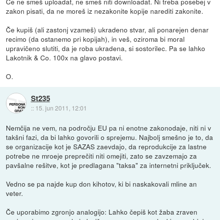
Če ne smeš uploadat, ne smeš niti downloadat. Ni treba posebej v
zakon pisati, da ne moreš iz nezakonite kopije narediti zakonite.
Če kupiš (ali zastonj vzameš) ukradeno stvar, ali ponarejen denar
recimo (da ostanemo pri kopijah), in veš, oziroma bi moral
upravičeno slutiti, da je roba ukradena, si sostorilec. Pa se lahko
Lakotnik & Co. 100x na glavo postavi.
O.
St235
::
15. jun 2011, 12:01
Nemčija ne vem, na področju EU pa ni enotne zakonodaje, niti ni v
takšni fazi, da bi lahko govorili o sprejemu. Najbolj smešno je to, da
se organizacije kot je SAZAS zaevdajo, da reprodukcije za lastne
potrebe ne mroeje preprečiti niti omejiti, zato se zavzemajo za
pavšalne rešitve, kot je predlagana "taksa" za internetni priključek.
Vedno se pa najde kup don kihotov, ki bi naskakovali mline an
veter.
Če uporabimo zgronjo analogijo: Lahko čepiš kot žaba zraven