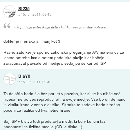
St235
::
15. jun 2011, 09:45
n kopij tega avtorskega dela vkolikor gre za lastne potrebe.
dokler je n enako ali manj kot 3.
Ravno zato ker je sporno zakonsko preganjanje A/V materialov za
lastne potrebe imajo potem padaljske akcije kjer hočejo
zaračunavat pavšale od medijev, sedaj pa še kar od ISP.
BlaY0
::
15. jun 2011, 09:49
Ta določila bodo šla čez par let v pozabo, ker si ne bo nihče več
ničesar ne bo več reproduciral na svoje medije. Vse bo on demand
in vkalkulirano v ceno elektrike. Skratka te zadeve bodo strašno
poceni za razliko od kvalitetne hrane.
Saj ISP v bistvu tudi predstavlja medij, ki bo v končni fazi
nadomestil te fizične medije (CD-je diske...).