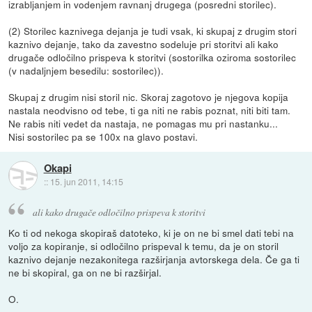
izrabljanjem in vodenjem ravnanj drugega (posredni storilec).
(2) Storilec kaznivega dejanja je tudi vsak, ki skupaj z drugim stori
kaznivo dejanje, tako da zavestno sodeluje pri storitvi ali kako
drugače odločilno prispeva k storitvi (sostorilka oziroma sostorilec
(v nadaljnjem besedilu: sostorilec)).
Skupaj z drugim nisi storil nic. Skoraj zagotovo je njegova kopija
nastala neodvisno od tebe, ti ga niti ne rabis poznat, niti biti tam.
Ne rabis niti vedet da nastaja, ne pomagas mu pri nastanku...
Nisi sostorilec pa se 100x na glavo postavi.
Okapi
::
15. jun 2011, 14:15
ali kako drugače odločilno prispeva k storitvi
Ko ti od nekoga skopiraš datoteko, ki je on ne bi smel dati tebi na
voljo za kopiranje, si odločilno prispeval k temu, da je on storil
kaznivo dejanje nezakonitega razširjanja avtorskega dela. Če ga ti
ne bi skopiral, ga on ne bi razširjal.
O.