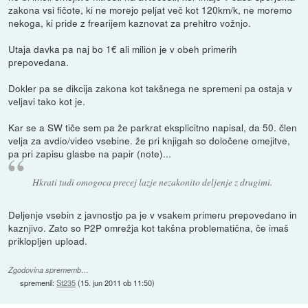
zakona vsi fičote, ki ne morejo peljat več kot 120km/k, ne moremo
nekoga, ki pride z frearijem kaznovat za prehitro vožnjo.
Utaja davka pa naj bo 1€ ali milion je v obeh primerih
prepovedana.
Dokler pa se dikcija zakona kot takšnega ne spremeni pa ostaja v
veljavi tako kot je.
Kar se a SW tiče sem pa že parkrat eksplicitno napisal, da 50. člen
velja za avdio/video vsebine. že pri knjigah so določene omejitve,
pa pri zapisu glasbe na papir (note)...
Hkrati tudi omogoca precej lazje nezakonito deljenje z drugimi.
Deljenje vsebin z javnostjo pa je v vsakem primeru prepovedano in
kaznjivo. Zato so P2P omrežja kot takšna problematična, če imaš
priklopljen upload.
Zgodovina sprememb…
spremenil:
St235
(
15. jun 2011 ob 11:50
)