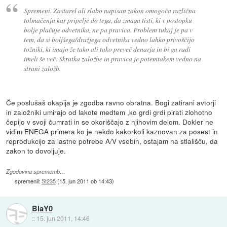
Spremeni. Zastarel ali slabo napisan zakon omogoča različna
tolmačenja kar pripelje do tega, da zmaga tisti, ki v postopku
bolje plačuje odvetnika, ne pa pravica. Problem tukaj je pa v
tem, da si boljšega/dražjega odvetnika vedno lahko privoščijo
tožniki, ki imajo že tako ali tako preveč denarja in bi ga radi
imeli še več. Skratka založbe in pravica je potemtakem vedno na
strani založb.
Če poslušaš okapija je zgodba ravno obratna. Bogi zatirani avtorji
in založniki umirajo od lakote medtem ,ko grdi grdi pirati zlohotno
čepijo v svoji čumrati in se okoriščajo z njihovim delom. Dokler ne
vidim ENEGA primera ko je nekdo kakorkoli kaznovan za posest in
reprodukcijo za lastne potrebe A/V vsebin, ostajam na stlališču, da
zakon to dovoljuje.
Zgodovina sprememb…
spremenil:
St235
(
15. jun 2011 ob 14:43
)
BlaY0
::
15. jun 2011, 14:46