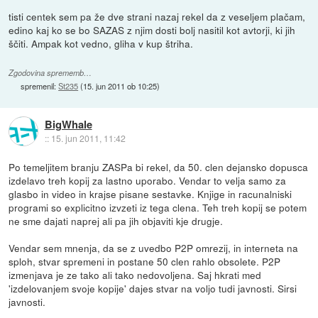
tisti centek sem pa že dve strani nazaj rekel da z veseljem plačam,
edino kaj ko se bo SAZAS z njim dosti bolj nasitil kot avtorji, ki jih
ščiti. Ampak kot vedno, gliha v kup štriha.
Zgodovina sprememb…
spremenil:
St235
(
15. jun 2011 ob 10:25
)
BigWhale
::
15. jun 2011, 11:42
Po temeljitem branju ZASPa bi rekel, da 50. clen dejansko dopusca
izdelavo treh kopij za lastno uporabo. Vendar to velja samo za
glasbo in video in krajse pisane sestavke. Knjige in racunalniski
programi so explicitno izvzeti iz tega clena. Teh treh kopij se potem
ne sme dajati naprej ali pa jih objaviti kje drugje.
Vendar sem mnenja, da se z uvedbo P2P omrezij, in interneta na
sploh, stvar spremeni in postane 50 clen rahlo obsolete. P2P
izmenjava je ze tako ali tako nedovoljena. Saj hkrati med
'izdelovanjem svoje kopije' dajes stvar na voljo tudi javnosti. Sirsi
javnosti.