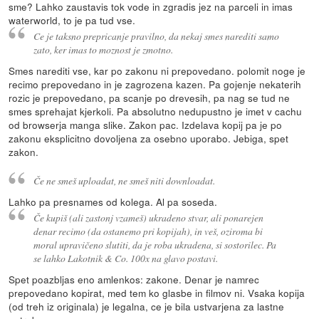
sme? Lahko zaustavis tok vode in zgradis jez na parceli in imas
waterworld, to je pa tud vse.
Ce je taksno prepricanje pravilno, da nekaj smes narediti samo
zato, ker imas to moznost je zmotno.
Smes narediti vse, kar po zakonu ni prepovedano. polomit noge je
recimo prepovedano in je zagrozena kazen. Pa gojenje nekaterih
rozic je prepovedano, pa scanje po drevesih, pa nag se tud ne
smes sprehajat kjerkoli. Pa absolutno nedupustno je imet v cachu
od browserja manga slike. Zakon pac. Izdelava kopij pa je po
zakonu eksplicitno dovoljena za osebno uporabo. Jebiga, spet
zakon.
Če ne smeš uploadat, ne smeš niti downloadat.
Lahko pa presnames od kolega. Al pa soseda.
Če kupiš (ali zastonj vzameš) ukradeno stvar, ali ponarejen
denar recimo (da ostanemo pri kopijah), in veš, oziroma bi
moral upravičeno slutiti, da je roba ukradena, si sostorilec. Pa
se lahko Lakotnik & Co. 100x na glavo postavi.
Spet poazbljas eno amlenkos: zakone. Denar je namrec
prepovedano kopirat, med tem ko glasbe in filmov ni. Vsaka kopija
(od treh iz originala) je legalna, ce je bila ustvarjena za lastne