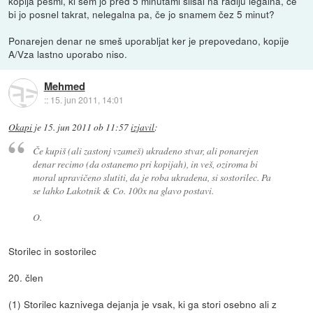
kopija pesmi, ki sem jo pred 5 minutami slišal na radiju legalna, če
bi jo posnel takrat, nelegalna pa, če jo snamem čez 5 minut?
Ponarejen denar ne smeš uporabljat ker je prepovedano, kopije
A/Vza lastno uporabo niso.
Mehmed
::
15. jun 2011, 14:01
Okapi
je
15. jun 2011 ob 11:57
izjavil
:
Če kupiš (ali zastonj vzameš) ukradeno stvar, ali ponarejen
denar recimo (da ostanemo pri kopijah), in veš, oziroma bi
moral upravičeno slutiti, da je roba ukradena, si sostorilec. Pa
se lahko Lakotnik & Co. 100x na glavo postavi.
O.
Storilec in sostorilec
20. člen
(1) Storilec kaznivega dejanja je vsak, ki ga stori osebno ali z