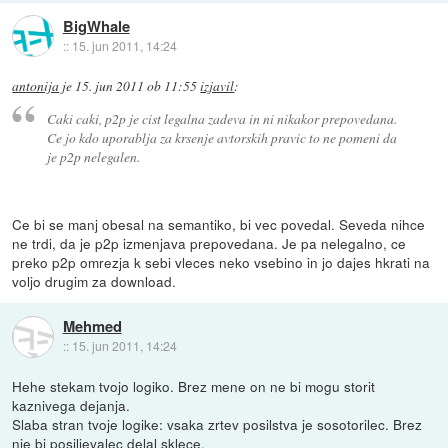
BigWhale
::
15. jun 2011, 14:24
antonija
je
15. jun 2011 ob 11:55
izjavil
:
Caki caki, p2p je cist legalna zadeva in ni nikakor prepovedana.
Ce jo kdo uporablja za krsenje avtorskih pravic to ne pomeni da
je p2p nelegalen.
Ce bi se manj obesal na semantiko, bi vec povedal. Seveda nihce
ne trdi, da je p2p izmenjava prepovedana. Je pa nelegalno, ce
preko p2p omrezja k sebi vleces neko vsebino in jo dajes hkrati na
voljo drugim za download.
Mehmed
::
15. jun 2011, 14:24
Hehe stekam tvojo logiko. Brez mene on ne bi mogu storit
kaznivega dejanja.
Slaba stran tvoje logike: vsaka zrtev posilstva je sosotorilec. Brez
nje bi posiljevalec delal sklece.