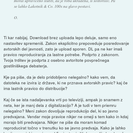
moral upravičeno slutiti, da je roba ukradena, si sostorilec. Pa
se lahko Lakotnik & Co. 100x na glavo postavi.
O.
Ti kar nabijaj. Download brez uploada lepo deluje, samo eno
nastavitev spremeniš. Zakon eksplicitno prepoveduje posredovanje
avtorskih del javnosti, zato je upload sporen. DL pa ne ker imaš
pravico reproduciranja za lastne potrebe. Podprto z zakonom.
Tvoja trditev je podprta z osebno avtoritote povprečnega
gostilniškega debaterja.
Kje pa piše, da je delo pridobljeno nelegalno? kako vem, da
datoteka ne izvira iz države, ki ne prznava avtorskih pravic? kaj če
ima lastnik pravico do distribucije?
Kaj če se ista nadaljevanka vrti po televiziji, ampak jo snamem z
neta, ker je manj dela z digitalizacijo? A je tudi v tem priemru
nelegalno? Meni zakon dovoljuje reprodukcijo del, ki so javno
predvajana. Vendar moje pravice nikjer ne omeji s tem kako in kdaj
morajo biti predvajana. Nikjer ne piše da moram komad
reproducirat točno v trenutku ko se javno predvaja. Kako je lahko