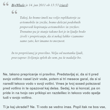
BigWhale
je
14. jun 2011 ob 13:53
izjavil
:
Takoj, ko bomo imeli na voljo replikatorje za
avtomobile in zrezke, bomo delezni podobnih
prepovedi kopiranja avtomobilov in zrezkov.
Trenutno pa je stanje taksno kot je in ljudje bodo
ziveli v prepricanju, da si nekaj lahko vzamemo
samo zato, ker imamo to moznost.
In to prepričanej je pravilno. Velja od nastanka ljudi,
pravzaprav življenja sploh do sem, pa še nadalje bo.
Ne, taksno prepricanje ni pravilno. Predstavljaj si, da si ti pred
svojo votlino nasel izvir vode, potem si tri mesece garal, da si si
naredil tekoco vodo v svoji votlini. Vmes je tvoj sosed polezaval
pred votlino in te opazoval kaj delas. Sedaj, ko si koncal, pa on
pride in na tvojo cev priklopi en razdelilec in tekoco vodo spelje
tudi v svojo votlino.
Ti je kaj ukradel? Ne. Ti vodo se vedno imas. Popil itak ne bos vse,