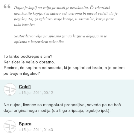
Dajanje kopij na voljo javnosti je nezakonito. Če izkoristiš
nezakonito kopijo (za katero veš, oziroma bi moral vedeti, da je
nezakonita) za izdelavo svoje kopije, si sostorilec, kar je prav
tako kaznivo.
Sostorilstvo velja na splošno za vsa kazniva dejanja in je
opisano v kazenskem zakoniku.
To lahko podkrepiš s čim?
Ker sicer je veljalo obratno.
Recimo, če kopiram od soseda, ki je kopiral od brata, a je potem
po tvojem ilegalno?
Cold1
::
15. jun 2011, 00:12
Ne nujno, licence so mnogokrat prenosljive, seveda pa ne boš
dajal originalnega medija (da ti ga zripsajo, izgubijo ipd.).
Spura
::
15. jun 2011, 01:43