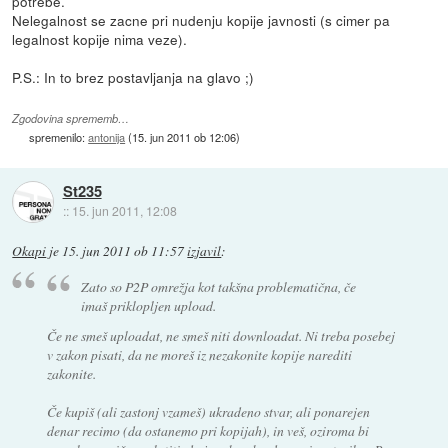
potrebe.
Nelegalnost se zacne pri nudenju kopije javnosti (s cimer pa
legalnost kopije nima veze).
P.S.: In to brez postavljanja na glavo ;)
Zgodovina sprememb…
spremenilo:
antonija
(
15. jun 2011 ob 12:06
)
St235
::
15. jun 2011, 12:08
Okapi
je
15. jun 2011 ob 11:57
izjavil
:
Zato so P2P omrežja kot takšna problematična, če
imaš priklopljen upload.
Če ne smeš uploadat, ne smeš niti downloadat. Ni treba posebej
v zakon pisati, da ne moreš iz nezakonite kopije narediti
zakonite.
Če kupiš (ali zastonj vzameš) ukradeno stvar, ali ponarejen
denar recimo (da ostanemo pri kopijah), in veš, oziroma bi