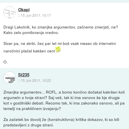
Okapi
::
15. jun 2011, 10:17
Dragi Lakotnik, ko zmanjka argumentov, začnemo zmerjati, ne?
Kako zelo pomilovanja vredno.
Sicer pa, ne skrbi, čez par let mi boš vsak mesec ob internetni
naročnini plačal kakšen cent
O.
St235
::
15. jun 2011, 10:22
Zmanjka argumentov... ROFL, a bomo končno dočakal kakršen koli
argumetn s tvoje strani? Saj veš, tak ki ima osnovo še kje drugje
kot v gostilniški debati. Recomo tak, ki ima zakonsko osnovo, ali pa
temelji na praktičnem izvajanju?
Za začetek bo dovolj že (konstruktivna) kritika dokazov, ki so bili
predstavljeni z druge strani.