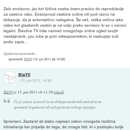
Zelo enotavno, jaz kot fizična oseba imam pravico do reprodukcije
za osebno rabo. Dostopnost vsebine online niti pod razno ne
dokazuje, da je avtomatično nelegalna. Še več, velika večina tako
video kot glasbenih vsebin je na voljo preko servisov, ki so v osnovi
legalni. Številne TV hiše namreč omogočajo online ogled svojih
nadaljevank, you tube je poln videoposnetkov, ki vsebujejo tudi
avdio zapis...
Zgodovina sprememb…
spremenil:
St235
(
15. jun 2011 ob 14:35
)
BlaY0
::
15. jun 2011, 14:36
St235
je
15. jun 2011 ob 11:50
izjavil
:
Če je zakon zastarel in ne dohaja modernih metod to ne
spremeni legalnosti ali nelegalnosti nekega dejanja.
Spremeni. Zastarel ali slabo napisan zakon omogoča različna
tolmačenja kar pripelje do tega, da zmaga tisti, ki v postopku bolje