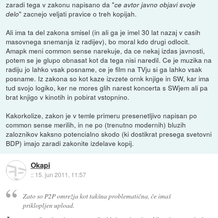
zaradi tega v zakonu napisano da "
ce avtor javno objavi svoje
" zacnejo veljati pravice o treh kopijah.
delo
Ali ima ta del zakona smisel (in ali ga je imel 30 lat nazaj v casih
masovnega snemanja iz radijev), bo moral kdo drugi odlocit.
Amapk meni common sense narekuje, da ce nekaj izdas javnosti,
potem se je glupo obnasat kot da tega nisi naredil. Ce je muzika na
radiju jo lahko vsak posname, ce je film na TVju si ga lahko vsak
posname. Iz zakona so kot kaze izvzete ornk knjige in SW, kar ima
tud svojo logiko, ker ne mores glih narest koncerta s SWjem ali pa
brat knjigo v kinotih in pobirat vstopnino.
Kakorkolize, zakon je v temle primeru presenetljivo napisan po
common sense merilih, in ne po (trenutno modernih) bluzih
zaloznikov kaksno potencialno skodo (ki dostikrat presega svetovni
BDP) imajo zaradi zakonite izdelave kopij.
Okapi
::
15. jun 2011, 11:57
Zato so P2P omrežja kot takšna problematična, če imaš
priklopljen upload.