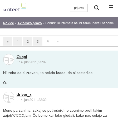
☰
Novice
»
Avtorsko pravo
»
Ponudniki interneta naj bi zaračunavali nadomestilo za spletno piratstvo
4
»
«
1
2
3
Okapi
::
14. jun 2011, 22:07
Ni treba da si zraven, ko nekdo krade, da si sostorilec.
O.
driver_x
::
14. jun 2011, 22:32
Mene pa zanima, zakaj se potrošniki ne zbunimo proti takim
zajeb%%%%jam! Če bomo kar tako gledali, kako nas colajo za