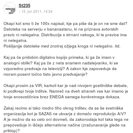
St235
::
15. jun 2011, 14:34
Okapi kot smo ti že 100x napisal, kje pa piše da je on ne sme dat?
Datoteka na serverju v bananastanu, ki ne priznava avtorskih
pravic ni nelegalna. Distribucija s strnani nekoga, ki te pravice ima
ni nelegalna.
Pošiljanjje datoteke med znotraj ožjega kroga ni nelegalno. itd.
Kaj pa če pridobim digitalno kopijo primeka, ki ga že imam v
analogni obliki? Kaj pa če z neta snamem nadalejvanko, ki se
vzporedno predvaja na televiziji? A zakon kje zapoveduje da
moram posent točno tisto javno predvajanje?
Okapi prosim za VIR, karkoli kar je nad nivojem gostilniške debate,
ki podkrepi tvoje trditve. Namreč na dveh straneh vse kar imamo je
tvoje enosvstičnice brez ENEGA samega konkretnega dokaza.
Zakaj recimo si tako modro tiho okrog trditev, da se še svetniška
organizacija kot je SAZAS ne ukvarja z domačo reprodukcijo A/V?
A je možno da so celo oni dovmeli, da zakonodaja kot taka tega ne
prepoveduje in iščejo alternativne načine (zračunavanje glede na
priklop)?