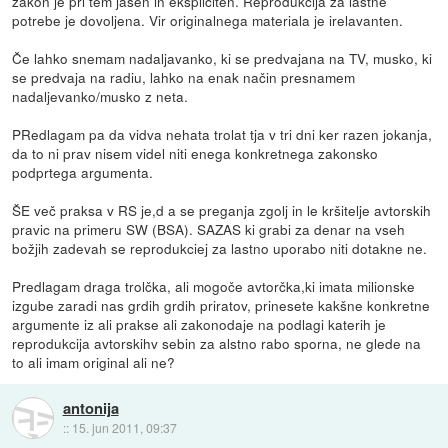
zakon je pri tem jasen in ekspliciten. Reprodukcija za lastne
potrebe je dovoljena. Vir originalnega materiala je irelavanten.
Če lahko snemam nadaljavanko, ki se predvajana na TV, musko, ki
se predvaja na radiu, lahko na enak način presnamem
nadaljevanko/musko z neta.
PRedlagam pa da vidva nehata trolat tja v tri dni ker razen jokanja,
da to ni prav nisem videl niti enega konkretnega zakonsko
podprtega argumenta.
ŠE več praksa v RS je,d a se preganja zgolj in le kršitelje avtorskih
pravic na primeru SW (BSA). SAZAS ki grabi za denar na vseh
božjih zadevah se reprodukciej za lastno uporabo niti dotakne ne.
Predlagam draga trolčka, ali mogoče avtorčka,ki imata milionske
izgube zaradi nas grdih grdih priratov, prinesete kakšne konkretne
argumente iz ali prakse ali zakonodaje na podlagi katerih je
reprodukcija avtorskihv sebin za alstno rabo sporna, ne glede na
to ali imam original ali ne?
antonija
::
15. jun 2011, 09:37