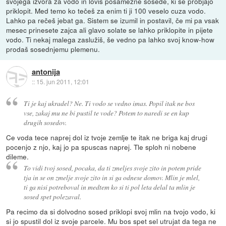
svojega izvora za vodo in loviš posamezne sosede, ki se probjajo
priklopit. Med temo ko tečeš za enim ti ji 100 veselo cuza vodo.
Lahko pa rečeš jebat ga. Sistem se izumil in postavil, če mi pa vsak
mesec prinesete zajca ali glavo solate se lahko priklopite in pijete
vodo. Ti nekaj malega zaslužiš, še vedno pa lahko svoj know-how
prodaš sosednjemu plemenu.
antonija
::
15. jun 2011, 12:01
Ti je kaj ukradel? Ne. Ti vodo se vedno imas. Popil itak ne bos
vse, zakaj mu ne bi pustil te vode? Potem to naredi se en kup
drugih sosedov.
Ce voda tece naprej dol iz tvoje zemlje te itak ne briga kaj drugi
pocenjo z njo, kaj jo pa spuscas naprej. Tle sploh ni nobene
dileme.
To vidi tvoj sosed, pocaka, da ti zmeljes svoje zito in potem pride
tja in se on zmelje svoje zito in si ga odnese domov. Mlin je mlel,
ti ga nisi potreboval in medtem ko si ti pol leta delal ta mlin je
sosed spet polezaval.
Pa recimo da si dolvodno sosed priklopi svoj mlin na tvojo vodo, ki
si jo spustil dol iz svoje parcele. Mu bos spet sel utrujat da tega ne