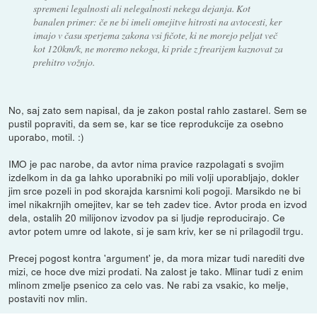
spremeni legalnosti ali nelegalnosti nekega dejanja. Kot
banalen primer: če ne bi imeli omejitve hitrosti na avtocesti, ker
imajo v času sperjema zakona vsi fičote, ki ne morejo peljat več
kot 120km/k, ne moremo nekoga, ki pride z frearijem kaznovat za
prehitro vožnjo.
No, saj zato sem napisal, da je zakon postal rahlo zastarel. Sem se
pustil popraviti, da sem se, kar se tice reprodukcije za osebno
uporabo, motil. :)
IMO je pac narobe, da avtor nima pravice razpolagati s svojim
izdelkom in da ga lahko uporabniki po mili volji uporabljajo, dokler
jim srce pozeli in pod skorajda karsnimi koli pogoji. Marsikdo ne bi
imel nikakrnjih omejitev, kar se teh zadev tice. Avtor proda en izvod
dela, ostalih 20 milijonov izvodov pa si ljudje reproducirajo. Ce
avtor potem umre od lakote, si je sam kriv, ker se ni prilagodil trgu.
Precej pogost kontra 'argument' je, da mora mizar tudi narediti dve
mizi, ce hoce dve mizi prodati. Na zalost je tako. Mlinar tudi z enim
mlinom zmelje psenico za celo vas. Ne rabi za vsakic, ko melje,
postaviti nov mlin.