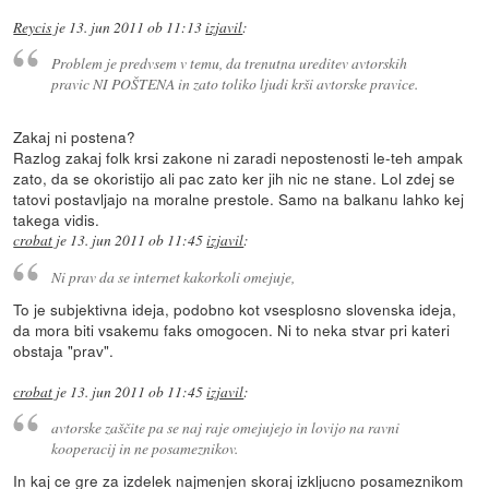
Reycis
je
13. jun 2011 ob 11:13
izjavil
:
Problem je predvsem v temu, da trenutna ureditev avtorskih
pravic NI POŠTENA in zato toliko ljudi krši avtorske pravice.
Zakaj ni postena?
Razlog zakaj folk krsi zakone ni zaradi nepostenosti le-teh ampak
zato, da se okoristijo ali pac zato ker jih nic ne stane. Lol zdej se
tatovi postavljajo na moralne prestole. Samo na balkanu lahko kej
takega vidis.
crobat
je
13. jun 2011 ob 11:45
izjavil
:
Ni prav da se internet kakorkoli omejuje,
To je subjektivna ideja, podobno kot vsesplosno slovenska ideja,
da mora biti vsakemu faks omogocen. Ni to neka stvar pri kateri
obstaja "prav".
crobat
je
13. jun 2011 ob 11:45
izjavil
:
avtorske zaščite pa se naj raje omejujejo in lovijo na ravni
kooperacij in ne posameznikov.
In kaj ce gre za izdelek najmenjen skoraj izkljucno posameznikom