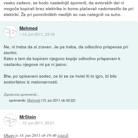
vsako zadevo, se bodo naslednjič spomnili, da avtorskih del ni
mogoče kopirati brez elektrike in bomo plačevali nadomestilo še pri
elektriki. Že pri pomnilniških medijih so nas nategnili na suho.
Mehmed
::
14. jun 2011, 23:16
Ne, ni treba da si zraven. Je pa treba, da odlocilno prispevas pri
storitvi.
Kako s tem da kopiram njegovo kopijo odlocilno prispevam k
nastanku njegove mi pa ni jasno.
Btw, po opisanem sodec, ce bi se ze hotel iti to igro, bi bilo
sostorilstvo iz malomarnosti.
Zgodovina sprememb…
spremenilo:
Mehmed
(
15. jun 2011 ob 00:22
)
MrStein
::
15. jun 2011, 00:01
Okapi
je
14. jun 2011 ob 19:46
izjavil
: