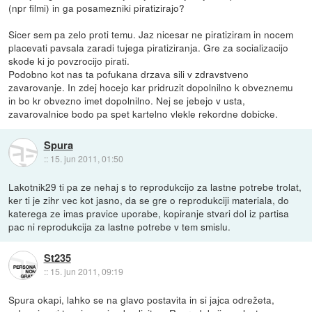
(npr filmi) in ga posamezniki piratizirajo?
Sicer sem pa zelo proti temu. Jaz nicesar ne piratiziram in nocem
placevati pavsala zaradi tujega piratiziranja. Gre za socializacijo
skode ki jo povzrocijo pirati.
Podobno kot nas ta pofukana drzava sili v zdravstveno
zavarovanje. In zdej hocejo kar pridruzit dopolnilno k obveznemu
in bo kr obvezno imet dopolnilno. Nej se jebejo v usta,
zavarovalnice bodo pa spet kartelno vlekle rekordne dobicke.
Spura
::
15. jun 2011, 01:50
Lakotnik29 ti pa ze nehaj s to reprodukcijo za lastne potrebe trolat,
ker ti je zihr vec kot jasno, da se gre o reprodukciji materiala, do
katerega ze imas pravice uporabe, kopiranje stvari dol iz partisa
pac ni reprodukcija za lastne potrebe v tem smislu.
St235
::
15. jun 2011, 09:19
Spura okapi, lahko se na glavo postavita in si jajca odrežeta,