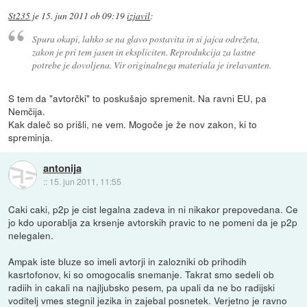
St235
je
15. jun 2011 ob 09:19
izjavil
:
Spura okapi, lahko se na glavo postavita in si jajca odrežeta,
zakon je pri tem jasen in ekspliciten. Reprodukcija za lastne
potrebe je dovoljena. Vir originalnega materiala je irelavanten.
S tem da "avtorčki" to poskušajo spremenit. Na ravni EU, pa
Nemčija.
Kak daleč so prišli, ne vem. Mogoče je že nov zakon, ki to
spreminja.
antonija
::
15. jun 2011, 11:55
Caki caki, p2p je cist legalna zadeva in ni nikakor prepovedana. Ce
jo kdo uporablja za krsenje avtorskih pravic to ne pomeni da je p2p
nelegalen.
Ampak iste bluze so imeli avtorji in zalozniki ob prihodih
kasrtofonov, ki so omogocalis snemanje. Takrat smo sedeli ob
radiih in cakali na najljubsko pesem, pa upali da ne bo radijski
voditelj vmes stegnil jezika in zajebal posnetek. Verjetno je ravno