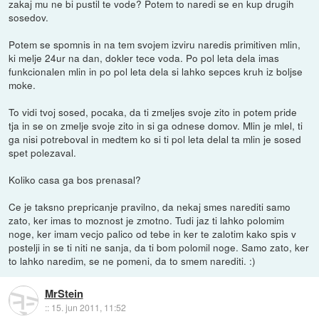
zakaj mu ne bi pustil te vode? Potem to naredi se en kup drugih
sosedov.
Potem se spomnis in na tem svojem izviru naredis primitiven mlin,
ki melje 24ur na dan, dokler tece voda. Po pol leta dela imas
funkcionalen mlin in po pol leta dela si lahko sepces kruh iz boljse
moke.
To vidi tvoj sosed, pocaka, da ti zmeljes svoje zito in potem pride
tja in se on zmelje svoje zito in si ga odnese domov. Mlin je mlel, ti
ga nisi potreboval in medtem ko si ti pol leta delal ta mlin je sosed
spet polezaval.
Koliko casa ga bos prenasal?
Ce je taksno prepricanje pravilno, da nekaj smes narediti samo
zato, ker imas to moznost je zmotno. Tudi jaz ti lahko polomim
noge, ker imam vecjo palico od tebe in ker te zalotim kako spis v
postelji in se ti niti ne sanja, da ti bom polomil noge. Samo zato, ker
to lahko naredim, se ne pomeni, da to smem narediti. :)
MrStein
::
15. jun 2011, 11:52