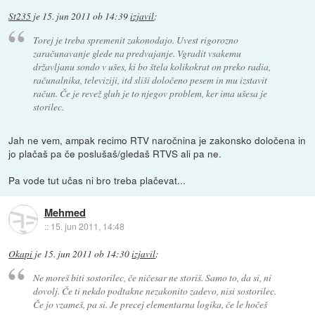
St235
je
15. jun 2011 ob 14:39
izjavil
:
Torej je treba spremenit zakonodajo. Uvest rigorozno
zaračunavanje glede na predvajanje. Vgradit vsakemu
državljanu sondo v ušes, ki bo štela kolikokrat on preko radia,
računalnika, televiziji, itd sliši določeno pesem in mu izstavit
račun. Če je revež gluh je to njegov problem, ker ima ušesa je
storilec.
Jah ne vem, ampak recimo RTV naročnina je zakonsko določena in
jo plačaš pa če poslušaš/gledaš RTVS ali pa ne.
Pa vode tut učas ni bro treba plačevat...
Mehmed
::
15. jun 2011, 14:48
Okapi
je
15. jun 2011 ob 14:30
izjavil
:
Ne moreš biti sostorilec, če ničesar ne
storiš
. Samo to, da si, ni
dovolj. Če ti nekdo podtakne nezakonito zadevo, nisi sostorilec.
Če jo vzameš, pa si. Je precej elementarna logika, če le hočeš