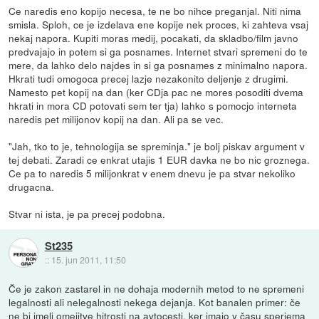
Ce naredis eno kopijo necesa, te ne bo nihce preganjal. Niti nima
smisla. Sploh, ce je izdelava ene kopije nek proces, ki zahteva vsaj
nekaj napora. Kupiti moras medij, pocakati, da skladbo/film javno
predvajajo in potem si ga posnames. Internet stvari spremeni do te
mere, da lahko delo najdes in si ga posnames z minimalno napora.
Hkrati tudi omogoca precej lazje nezakonito deljenje z drugimi.
Namesto pet kopij na dan (ker CDja pac ne mores posoditi dvema
hkrati in mora CD potovati sem ter tja) lahko s pomocjo interneta
naredis pet milijonov kopij na dan. Ali pa se vec.
"Jah, tko to je, tehnologija se spreminja." je bolj piskav argument v
tej debati. Zaradi ce enkrat utajis 1 EUR davka ne bo nic groznega.
Ce pa to naredis 5 milijonkrat v enem dnevu je pa stvar nekoliko
drugacna.
Stvar ni ista, je pa precej podobna.
St235
::
15. jun 2011, 11:50
Če je zakon zastarel in ne dohaja modernih metod to ne spremeni
legalnosti ali nelegalnosti nekega dejanja. Kot banalen primer: če
ne bi imeli omejitve hitrosti na avtocesti, ker imajo v času sperjema