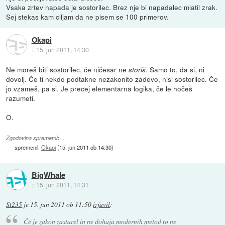
Vsaka zrtev napada je sostorilec. Brez nje bi napadalec mlatil zrak.
Sej stekas kam ciljam da ne pisem se 100 primerov.
Okapi
::
15. jun 2011, 14:30
Ne moreš biti sostorilec, če ničesar ne
. Samo to, da si, ni
storiš
dovolj. Če ti nekdo podtakne nezakonito zadevo, nisi sostorilec. Če
jo vzameš, pa si. Je precej elementarna logika, če le hočeš
razumeti.
O.
Zgodovina sprememb…
spremenil:
Okapi
(
15. jun 2011 ob 14:30
)
BigWhale
::
15. jun 2011, 14:31
St235
je
15. jun 2011 ob 11:50
izjavil
:
Če je zakon zastarel in ne dohaja modernih metod to ne