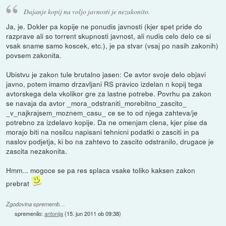
Dajanje kopij na voljo javnosti je nezakonito.
Ja, je. Dokler pa kopije ne ponudis javnosti (kjer spet pride do
razprave ali so torrent skupnosti javnost, ali nudis celo delo ce si
vsak sname samo koscek, etc.), je pa stvar (vsaj po nasih zakonih)
povsem zakonita.
Ubistvu je zakon tule brutalno jasen: Ce avtor svoje delo objavi
javno, potem imamo drzavljani RS pravico izdelan n kopij tega
avtorskega dela vkolikor gre za lastne potrebe. Povrhu pa zakon
se navaja da avtor _mora_odstraniti_morebitno_zascito_
_v_najkrajsem_moznem_casu_ ce se to od njega zahteva/je
potrebno za izdelavo kopije. Da ne omenjam clena, kjer pise da
morajo biti na nosilcu napisani tehnicni podatki o zasciti in pa
naslov podjetja, ki bo na zahtevo to zascito odstranilo, drugace je
zascita nezakonita.
Hmm... mogoce se pa res splaca vsake toliko kaksen zakon
prebrat
Zgodovina sprememb…
spremenilo:
antonija
(
15. jun 2011 ob 09:38
)