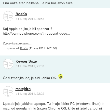
Ena oaza sred balkana. Je bla bolj švoh slika.
BosKo
::
11. maj 2011, 20:58
Kaj Apple pa jim je bil sponzor ?
http://bannediphone.com/threads/at-goog...
Zgodovina sprememb…
spremenil:
BosKo
(
11. maj 2011 ob 20:58
)
Keyser Soze
::
11. maj 2011, 21:53
Če ti zmanjka idej je tud Jabka OK.
matejdro
::
11. maj 2011, 22:02
Uporabljajo jabkine laptope. Tu imajo izbiro PC (windows, linux) in
mac, od googla ni nič (razen Chrome OS, ki še ni izšel pa tudi ni