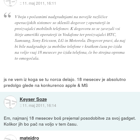
::
11. maj 2011, 16:11
V boju s počasnimi nadgradnjami na novejše različice
operacijskih sistemov so sklenili dogovor z operaterji in
proizvajalci mobilnih telefonov. K dogovoru so se zavezali vsi
štirje ameriški operaterji in Vodafone ter proizvajalci HTC,
Samsung, Sony Ericsson, LG in Motorola. Dogovor pravi, da naj
bi bile nadgradnje za mobilne telefone v kratkem času po izidu
na voljo vsaj 18 mesecev po izidu telefona, če bo strojna oprema
to omogočala.
js ne vem iz koga se tu norca delajo. 18 mesecev je absolutno
predolgo glede na konkurenco apple & MS
Keyser Soze
::
11. maj 2011, 16:14
Em, najmanj 18 mesecev boš prejemal posodobitve za svoj gadget.
Kolikor jih bo pač na voljo v tem času.
matejdro