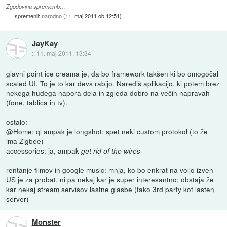
Zgodovina sprememb…
spremenil:
narodno
(
11. maj 2011 ob 12:51
)
JayKay
::
11. maj 2011, 13:34
glavni point ice creama je, da bo framework takšen ki bo omogočal
scaled UI. To je to kar devs rabijo. Narediš aplikacijo, ki potem brez
nekega hudega napora dela in zgleda dobro na večih napravah
(fone, tablica in tv).
ostalo:
@Home: ql ampak je longshot: spet neki custom protokol (to že
ima Zigbee)
accessories: ja, ampak
get rid of the wires
rentanje filmov in google music: mnja, ko bo enkrat na voljo izven
US je za probat, ni pa nekaj kar je super interesantno; obstaja že
kar nekaj stream servisov lastne glasbe (tako 3rd party kot lasten
server)
Monster