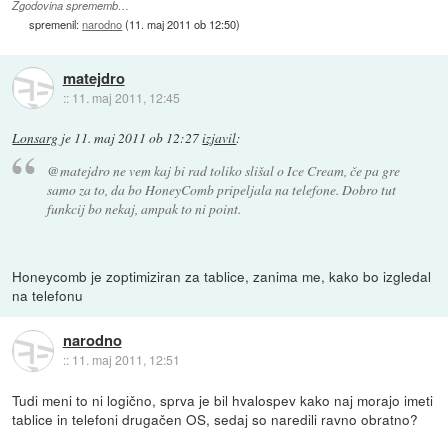
Zgodovina sprememb…
spremenil:
narodno
(
11. maj 2011 ob 12:50
)
matejdro
::
11. maj 2011, 12:45
Lonsarg
je
11. maj 2011 ob 12:27
izjavil
:
@matejdro ne vem kaj bi rad toliko slišal o Ice Cream, če pa gre
samo za to, da bo HoneyComb pripeljala na telefone. Dobro tut
funkcij bo nekaj, ampak to ni point.
Honeycomb je zoptimiziran za tablice, zanima me, kako bo izgledal
na telefonu
narodno
::
11. maj 2011, 12:51
Tudi meni to ni logično, sprva je bil hvalospev kako naj morajo imeti
tablice in telefoni drugačen OS, sedaj so naredili ravno obratno?