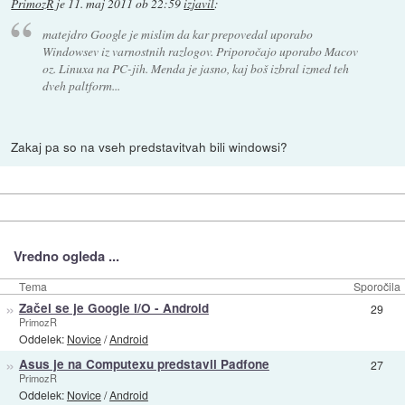
PrimozR
je
11. maj 2011 ob 22:59
izjavil
:
matejdro Google je mislim da kar prepovedal uporabo
Windowsev iz varnostnih razlogov. Priporočajo uporabo Macov
oz. Linuxa na PC-jih. Menda je jasno, kaj boš izbral izmed teh
dveh paltform...
Zakaj pa so na vseh predstavitvah bili windowsi?
Vredno ogleda ...
Tema
Sporočila
»
Začel se je Google I/O - Android
29
PrimozR
Oddelek:
Novice
/
Android
»
Asus je na Computexu predstavil Padfone
27
PrimozR
Oddelek:
Novice
/
Android