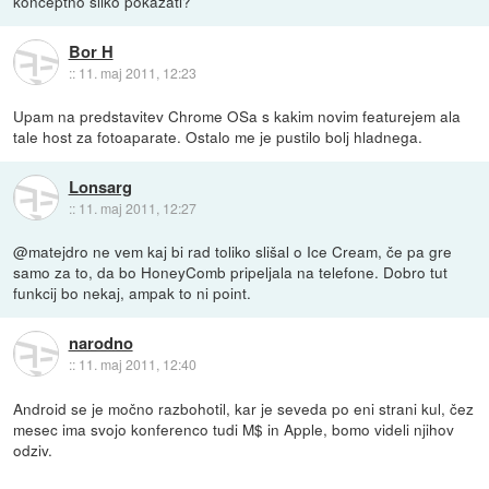
konceptno sliko pokazati?
Bor H
::
11. maj 2011, 12:23
Upam na predstavitev Chrome OSa s kakim novim featurejem ala
tale host za fotoaparate. Ostalo me je pustilo bolj hladnega.
Lonsarg
::
11. maj 2011, 12:27
@matejdro ne vem kaj bi rad toliko slišal o Ice Cream, če pa gre
samo za to, da bo HoneyComb pripeljala na telefone. Dobro tut
funkcij bo nekaj, ampak to ni point.
narodno
::
11. maj 2011, 12:40
Android se je močno razbohotil, kar je seveda po eni strani kul, čez
mesec ima svojo konferenco tudi M$ in Apple, bomo videli njihov
odziv.