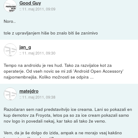
Good Guy
::
11. maj 2011, 09:09
Noro..
tole z upravljanjem hiše bo znalo biti še zanimivo
jan_g
::
11. maj 2011, 09:30
Tempo na androidu je res hud. Tako za razvijalce kot za
operaterje. Od vseh novic se mi zdi 'Android Open Accessory'
najpomembnejša. Koliko možnosti se odpira ...
matejdro
::
11. maj 2011, 09:38
Razočaran sem nad predstavitvijo ice creama. Lani so pokazali en
kup demotov za Froyota, letos pa so za ice cream pokazali samo
nov logo in povedali nekaj, kar tako ali tako že vemo.
Vem, da je še dolgo do izida, ampak a ne morajo vsaj kakšno