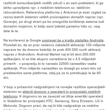
različnih komunikacijskih vodilih združi v en sam podsistem, ki ga
lahko upravljamo npr. z mobilnim telefonom oz. tabličnim
računalnikom. Referenčna platforma z Arduinom je sicer vzgled za
razvoj lastnih sistemov velikih proizvajalcev domačih naprav (npr.
Gorenje), po drugi strani pa bo omogočila koriščenje sistema tudi
domačim mojstrom, ki želijo sami izdelati pametno hišo oz. vsaj
dele le-te.
Na konferenci je Google
postregel še s krajšo statistiko Androida
.
Povedali so, da so prav nedavno zabeležili aktivacijo 100-milijonte
naprave ter da dnevno beležijo že prek 400.000 novih aktivacij
naprav z Androidom. Android Market naj bi bil dom 200.000
aplikacijam, ki so bile skupno nameščene že v 4,5 milijardah
primerih - v povprečju bi to naneslo 22500 namestitev vsake
aplikacije. Prvo milijardo namestitev so dosegli po enem letu od
predstavitve same platforme, zdaj pa za to potrebujejo le še 60
dni.
V boju s počasnimi nadgradnjami na novejše različice operacijskih
sistemov so
sklenili dogovor z operaterji in proizvajalci mobilnih
telefonov
. K dogovoru so se zavezali vsi štirje ameriški operaterji
in Vodafone ter proizvajalci HTC, Samsung, Sony Ericsson, LG in
Motorola. Dogovor pravi, da naj bi bile nadgradnje za mobilne
telefone v kratkem času po izidu na voljo vsaj 18 mesecev po izidu