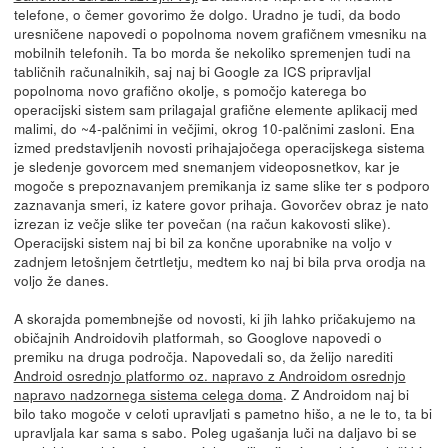
telefone, o čemer govorimo že dolgo. Uradno je tudi, da bodo
uresničene napovedi o popolnoma novem grafičnem vmesniku na
mobilnih telefonih. Ta bo morda še nekoliko spremenjen tudi na
tabličnih računalnikih, saj naj bi Google za ICS pripravljal
popolnoma novo grafično okolje, s pomočjo katerega bo
operacijski sistem sam prilagajal grafične elemente aplikacij med
malimi, do ~4-palčnimi in večjimi, okrog 10-palčnimi zasloni. Ena
izmed predstavljenih novosti prihajajočega operacijskega sistema
je sledenje govorcem med snemanjem videoposnetkov, kar je
mogoče s prepoznavanjem premikanja iz same slike ter s podporo
zaznavanja smeri, iz katere govor prihaja. Govorčev obraz je nato
izrezan iz večje slike ter povečan (na račun kakovosti slike).
Operacijski sistem naj bi bil za končne uporabnike na voljo v
zadnjem letošnjem četrtletju, medtem ko naj bi bila prva orodja na
voljo že danes.
A skorajda pomembnejše od novosti, ki jih lahko pričakujemo na
običajnih Androidovih platformah, so Googlove napovedi o
premiku na druga področja. Napovedali so, da želijo narediti
Android osrednjo platformo oz. napravo z Androidom osrednjo
napravo nadzornega sistema celega doma
. Z Androidom naj bi
bilo tako mogoče v celoti upravljati s pametno hišo, a ne le to, ta bi
upravljala kar sama s sabo. Poleg ugašanja luči na daljavo bi se