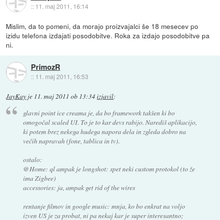
::
11. maj 2011, 16:14
Mislim, da to pomeni, da morajo proizvajalci še 18 mesecev po
izidu telefona izdajati posodobitve. Roka za izdajo posodobitve pa
ni.
PrimozR
::
11. maj 2011, 16:53
JayKay
je
11. maj 2011 ob 13:34
izjavil
:
glavni point ice creama je, da bo framework takšen ki bo
omogočal scaled UI. To je to kar devs rabijo. Narediš aplikacijo,
ki potem brez nekega hudega napora dela in zgleda dobro na
večih napravah (fone, tablica in tv).
ostalo:
@Home: ql ampak je longshot: spet neki custom protokol (to že
ima Zigbee)
accessories: ja, ampak
get rid of the wires
rentanje filmov in google music: mnja, ko bo enkrat na voljo
izven US je za probat, ni pa nekaj kar je super interesantno;