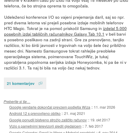
telefona, če bo strojna oprema to omogočala.
Udeleženci konference I/O so vajeni prejemanja daril, saj so npr.
pred dvema letoma vsi prejeli posebne izdaje mobilnih telefonov
HTC Magic. Tokrat je na pomoč priskočil Samsung in
izdelal 5.000
posebnih izdaj tabličnih računalnikov Galaxy Tab 10.1
v beli barvi
s posebno poslikavo na zadnji strani. Gre za prenovljeno, tanjšo
različico, ki bo širši javnosti v trgovinah na voljo šele čez približno
mesec dni. Namesto Samsungove tokrat rahlejše preobleke
operacijskega sistema, poimenovane TouchWiz, je tukaj
uporabljena popolnoma serijska izdaja Honeycomba, ki pa še ni v
različici 3.1. Ta naj bi bila na voljo čez nekaj tednov.
21 komentarjev
Preberite si še…
Google vendarle dokončal prevzem podjetja Wiza
::
11. mar 2026
Android 12 s prenovljeno obliko
::
21. maj 2021
Google ponudil bistveno strožjo zaščito računov
::
19. okt 2017
Vizio s pametnimi televizorji sledil gledalcem
::
7. feb 2017
Google Calendar, Gmail in Maps v Material preobleki
::
6. nov 2014