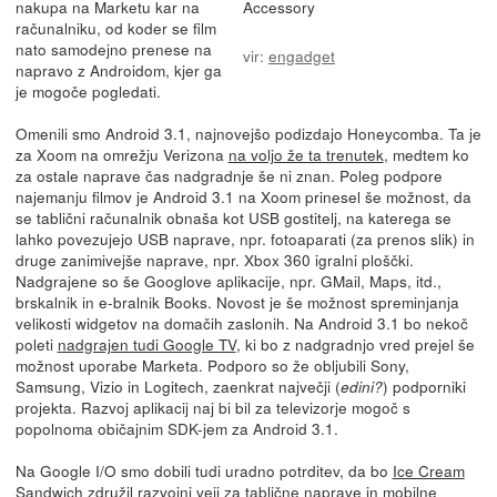
nakupa na Marketu kar na
Accessory
računalniku, od koder se film
nato samodejno prenese na
vir:
engadget
napravo z Androidom, kjer ga
je mogoče pogledati.
Omenili smo Android 3.1, najnovejšo podizdajo Honeycomba. Ta je
za Xoom na omrežju Verizona
na voljo že ta trenutek
, medtem ko
za ostale naprave čas nadgradnje še ni znan. Poleg podpore
najemanju filmov je Android 3.1 na Xoom prinesel še možnost, da
se tablični računalnik obnaša kot USB gostitelj, na katerega se
lahko povezujejo USB naprave, npr. fotoaparati (za prenos slik) in
druge zanimivejše naprave, npr. Xbox 360 igralni ploščki.
Nadgrajene so še Googlove aplikacije, npr. GMail, Maps, itd.,
brskalnik in e-bralnik Books. Novost je še možnost spreminjanja
velikosti widgetov na domačih zaslonih. Na Android 3.1 bo nekoč
poleti
nadgrajen tudi Google TV
, ki bo z nadgradnjo vred prejel še
možnost uporabe Marketa. Podporo so že obljubili Sony,
Samsung, Vizio in Logitech, zaenkrat največji (
) podporniki
edini?
projekta. Razvoj aplikacij naj bi bil za televizorje mogoč s
popolnoma običajnim SDK-jem za Android 3.1.
Na Google I/O smo dobili tudi uradno potrditev, da bo
Ice Cream
Sandwich združil razvojni veji
za tablične naprave in mobilne