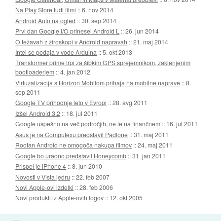
Na Play Store tudi filmi
::
6. nov 2014
Android Auto na ogled
::
30. sep 2014
Prvi dan Google I/O prinesel Android L
::
26. jun 2014
O težavah z žiroskopi v Android napravah
::
21. maj 2014
Intel se podaja v vode Arduina
::
5. okt 2013
Transformer prime trpi za šibkim GPS sprejemnikom, zaklenjenim
bootloaderjem
::
4. jan 2012
Virtuzalizacija s Horizon Mobilom prihaja na mobilne naprave
::
8.
sep 2011
Google TV prihodnje leto v Evropi
::
28. avg 2011
Izšel Android 3.2
::
18. jul 2011
Google uspešno na več področjih, ne le na finančnem
::
16. jul 2011
Asus je na Computexu predstavil Padfone
::
31. maj 2011
Rootan Android ne omogoča nakupa filmov
::
24. maj 2011
Google bo uradno predstavil Honeycomb
::
31. jan 2011
Prispel je iPhone 4
::
8. jun 2010
Novosti v Vista jedru
::
22. feb 2007
Novi Apple-ovi izdelki
::
28. feb 2006
Novi produkti iz Apple-ovih logov
::
12. okt 2005