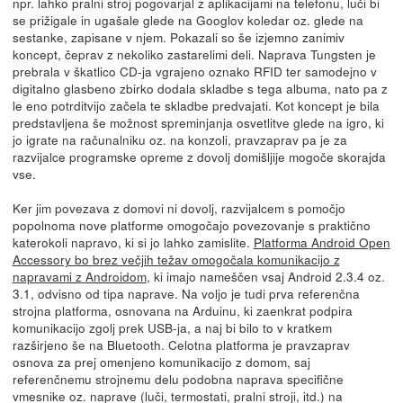
npr. lahko pralni stroj pogovarjal z aplikacijami na telefonu, luči bi
se prižigale in ugašale glede na Googlov koledar oz. glede na
sestanke, zapisane v njem. Pokazali so še izjemno zanimiv
koncept, čeprav z nekoliko zastarelimi deli. Naprava Tungsten je
prebrala v škatlico CD-ja vgrajeno oznako RFID ter samodejno v
digitalno glasbeno zbirko dodala skladbe s tega albuma, nato pa z
le eno potrditvijo začela te skladbe predvajati. Kot koncept je bila
predstavljena še možnost spreminjanja osvetlitve glede na igro, ki
jo igrate na računalniku oz. na konzoli, pravzaprav pa je za
razvijalce programske opreme z dovolj domišljije mogoče skorajda
vse.
Ker jim povezava z domovi ni dovolj, razvijalcem s pomočjo
popolnoma nove platforme omogočajo povezovanje s praktično
katerokoli napravo, ki si jo lahko zamislite.
Platforma Android Open
Accessory bo brez večjih težav omogočala komunikacijo z
napravami z Androidom
, ki imajo nameščen vsaj Android 2.3.4 oz.
3.1, odvisno od tipa naprave. Na voljo je tudi prva referenčna
strojna platforma, osnovana na Arduinu, ki zaenkrat podpira
komunikacijo zgolj prek USB-ja, a naj bi bilo to v kratkem
razširjeno še na Bluetooth. Celotna platforma je pravzaprav
osnova za prej omenjeno komunikacijo z domom, saj
referenčnemu strojnemu delu podobna naprava specifične
vmesnike oz. naprave (luči, termostati, pralni stroji, itd.) na