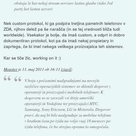
obstaja že kar nekaj stream servisov lastne glasbe (tako 3rd
party kot lasten server)
Nek custom protokol, ki ga podpira tretjina pametnih telefonov v
ZDA, njihov delež pa še narašča (in se tej vrednosti bliža tudi
worldwide). Vsekakor je bolje, da imaš custom, a odprt in dobro
dokumentiran protokol, kot pa da imaš nekaj propietary in
zaprtega, če bi imel nekega velikega proizvajalca teh sistemov.
Kar se tiče žic, working on it :)
Monster
je
11. maj 2011 ob 16:11
izjavil
:
V boju s počasnimi nadgradnjami na novejše
različice operacijskih sistemov so sklenili dogovor z
operaterji in proizvajalci mobilnih telefonov. K
dogovoru so se zavezali vsi štirje ameriški
operaterji in Vodafone ter proizvajalci HTC,
Samsung, Sony Ericsson, LG in Motorola. Dogovor
pravi, da naj bi bile nadgradnje za mobilne telefone
v kratkem času po izidu na voljo vsaj 18 mesecev po
izidu telefona, če bo strojna oprema to omogočala.