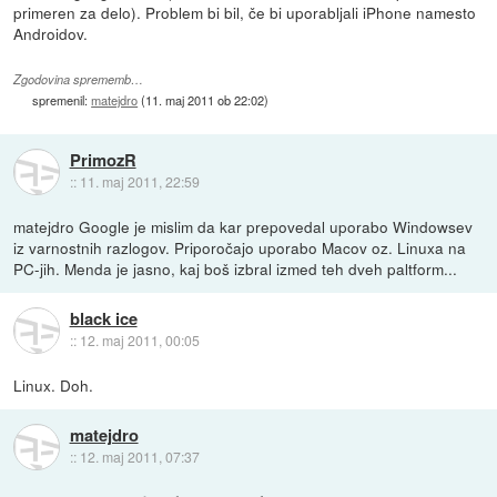
primeren za delo). Problem bi bil, če bi uporabljali iPhone namesto
Androidov.
Zgodovina sprememb…
spremenil:
matejdro
(
11. maj 2011 ob 22:02
)
PrimozR
::
11. maj 2011, 22:59
matejdro Google je mislim da kar prepovedal uporabo Windowsev
iz varnostnih razlogov. Priporočajo uporabo Macov oz. Linuxa na
PC-jih. Menda je jasno, kaj boš izbral izmed teh dveh paltform...
black ice
::
12. maj 2011, 00:05
Linux. Doh.
matejdro
::
12. maj 2011, 07:37