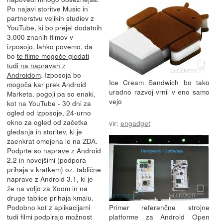
Po najavi storitve Music in
partnerstvu velikih studiev z
YouTube, ki bo prejel dodatnih
3.000 znanih filmov v
izposojo, lahko povemo, da
bo
te filme mogoče gledati
tudi na napravah z
Androidom
. Izposoja bo
Ice Cream Sandwich bo tako
mogoča kar prek Android
uradno razvoj vrnil v eno samo
Marketa, pogoji pa so enaki,
vejo
kot na YouTube - 30 dni za
ogled od izposoje, 24-urno
okno za ogled od začetka
vir:
engadget
gledanja in storitev, ki je
zaenkrat omejena le na ZDA.
Podprte so naprave z Android
2.2 in novejšimi (podpora
prihaja v kratkem) oz. tablične
naprave z Android 3.1, ki je
že na voljo za Xoom in na
druge tablice prihaja kmalu.
Podobno kot z aplikacijami
Primer referenčne strojne
tudi filmi podpirajo možnost
platforme za Android Open