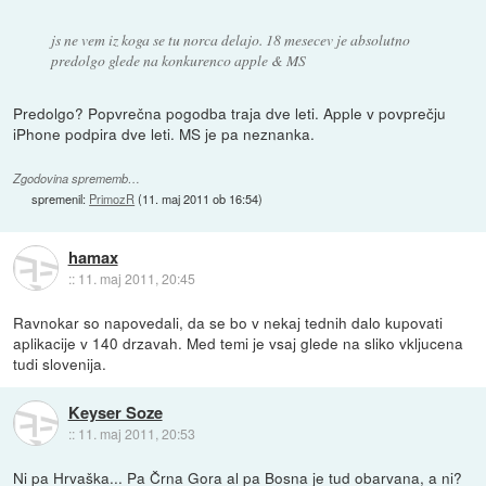
js ne vem iz koga se tu norca delajo. 18 mesecev je absolutno
predolgo glede na konkurenco apple & MS
Predolgo? Popvrečna pogodba traja dve leti. Apple v povprečju
iPhone podpira dve leti. MS je pa neznanka.
Zgodovina sprememb…
spremenil:
PrimozR
(
11. maj 2011 ob 16:54
)
hamax
::
11. maj 2011, 20:45
Ravnokar so napovedali, da se bo v nekaj tednih dalo kupovati
aplikacije v 140 drzavah. Med temi je vsaj glede na sliko vkljucena
tudi slovenija.
Keyser Soze
::
11. maj 2011, 20:53
Ni pa Hrvaška... Pa Črna Gora al pa Bosna je tud obarvana, a ni?