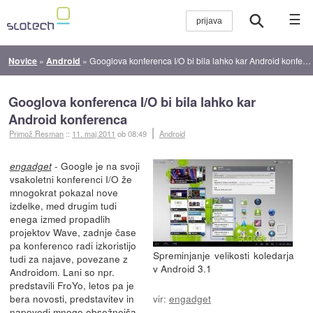
☰
Novice
»
Android
»
Googlova konferenca I/O bi bila lahko kar Android konferenca
Googlova konferenca I/O bi bila lahko kar
Android konferenca
Primož Resman
::
11. maj 2011
ob 08:49
Android
- Google je na svoji
engadget
vsakoletni konferenci I/O že
mnogokrat pokazal nove
izdelke, med drugim tudi
enega izmed propadlih
projektov Wave, zadnje čase
pa konferenco radi izkoristijo
Spreminjanje velikosti koledarja
tudi za najave, povezane z
v Android 3.1
Androidom. Lani so npr.
predstavili FroYo, letos pa je
bera novosti, predstavitev in
vir:
engadget
napovedi mnogo obsežnejša.