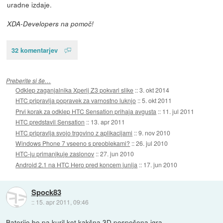
uradne izdaje.
XDA-Developers na pomoč!
32 komentarjev
Preberite si še…
Odklep zaganjalnika Xperij Z3 pokvari slike
::
3. okt 2014
HTC pripravlja popravek za varnostno luknjo
::
5. okt 2011
Prvi korak za odklep HTC Sensation prihaja avgusta
::
11. jul 2011
HTC predstavil Sensation
::
13. apr 2011
HTC pripravlja svojo trgovino z aplikacijami
::
9. nov 2010
Windows Phone 7 vseeno s preoblekami?
::
26. jul 2010
HTC-ju primanjkuje zaslonov
::
27. jun 2010
Android 2.1 na HTC Hero pred koncem junija
::
17. jun 2010
Spock83
::
15. apr 2011, 09:46
Baterijo bo pa kuril kot kakšna 3D pospešena igra.