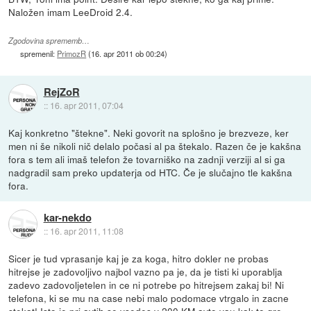
Naložen imam LeeDroid 2.4.
Zgodovina sprememb…
spremenil:
PrimozR
(
16. apr 2011 ob 00:24
)
RejZoR
::
16. apr 2011, 07:04
Kaj konkretno "štekne". Neki govorit na splošno je brezveze, ker
men ni še nikoli nič delalo počasi al pa štekalo. Razen če je kakšna
fora s tem ali imaš telefon že tovarniško na zadnji verziji al si ga
nadgradil sam preko updaterja od HTC. Če je slučajno tle kakšna
fora.
kar-nekdo
::
16. apr 2011, 11:08
Sicer je tud vprasanje kaj je za koga, hitro dokler ne probas
hitrejse je zadovoljivo najbol vazno pa je, da je tisti ki uporablja
zadevo zadovoljetelen in ce ni potrebe po hitrejsem zakaj bi! Ni
telefona, ki se mu na case nebi malo podomace vtrgalo in zacne