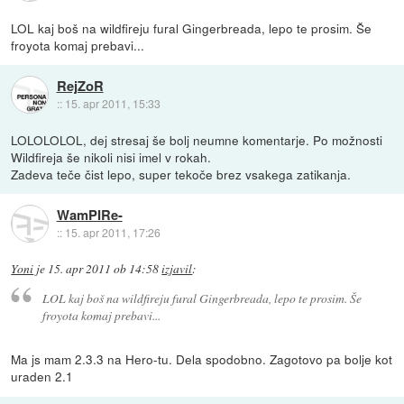
LOL kaj boš na wildfireju fural Gingerbreada, lepo te prosim. Še
froyota komaj prebavi...
RejZoR
::
15. apr 2011, 15:33
LOLOLOLOL, dej stresaj še bolj neumne komentarje. Po možnosti
Wildfireja še nikoli nisi imel v rokah.
Zadeva teče čist lepo, super tekoče brez vsakega zatikanja.
WamPIRe-
::
15. apr 2011, 17:26
Yoni
je
15. apr 2011 ob 14:58
izjavil
:
LOL kaj boš na wildfireju fural Gingerbreada, lepo te prosim. Še
froyota komaj prebavi...
Ma js mam 2.3.3 na Hero-tu. Dela spodobno. Zagotovo pa bolje kot
uraden 2.1