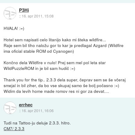
P3Hi
::
16. apr 2011, 15:08
HVALA! :=)
Hotel sem napisati celo litanijo kako mi šteka wildfire...
Raje sem bil tiho naložu gor to kar je predlagal Azgard (Wildfire
ima oficial stable ROM od Cyanogen)
Končno dela Wildfire v nulo! Prej sem mel pol leta star
WildPuzzleROM in je bil sam hudič :=)
Thank you for the tip.. 2.3.3 dela super, čeprav sem se še včeraj
smejal in bil ziher, da bo vse skupaj samo še bolj počasno :=)
Widim da levih home made romov res ni gor za devat....
errhec
::
16. apr 2011, 16:06
Tudi na Tattoo-ju deluje 2.3.3. hitro.
CM7/ 2.3.3