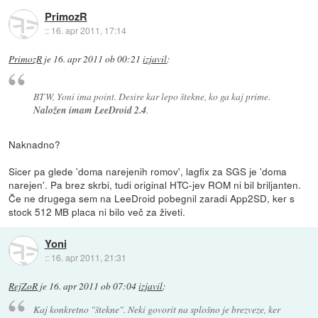
PrimozR
::
16. apr 2011, 17:14
PrimozR
je
16. apr 2011 ob 00:21
izjavil
:
BTW, Yoni ima point. Desire kar lepo štekne, ko ga kaj prime.
Naložen imam LeeDroid 2.4
.
Naknadno?
Sicer pa glede 'doma narejenih romov', lagfix za SGS je 'doma
narejen'. Pa brez skrbi, tudi original HTC-jev ROM ni bil briljanten.
Če ne drugega sem na LeeDroid pobegnil zaradi App2SD, ker s
stock 512 MB placa ni bilo več za živeti.
Yoni
::
16. apr 2011, 21:31
RejZoR
je
16. apr 2011 ob 07:04
izjavil
:
Kaj konkretno "štekne". Neki govorit na splošno je brezveze, ker