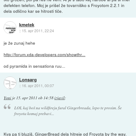
defekten telefon. Moj je prišel že tovarniško s Froyotom 2.2.1 in
dela odlično kar se hitrosti tiče.
kmetek
::
15. apr 2011, 22:24
je že zunaj hehe
http://forum.xda-developers.com/showthr...
od pyramida in sensationa ruu...
Lonsarg
::
16. apr 2011, 00:07
Yoni
je
15. apr 2011 ob 14:58
izjavil
:
LOL kaj boš na wildfireju fural Gingerbreada, lepo te prosim. Še
froyota komaj prebavi...
Kva pa ti bluziš, GingerBread dela hitreje od Froyota by the way.