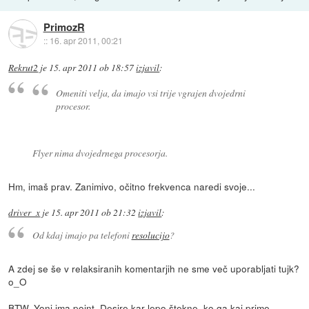
PrimozR
::
16. apr 2011, 00:21
Rekrut2
je
15. apr 2011 ob 18:57
izjavil
:
Omeniti velja, da imajo vsi trije vgrajen dvojedrni
procesor.
Flyer nima dvojedrnega procesorja.
Hm, imaš prav. Zanimivo, očitno frekvenca naredi svoje...
driver_x
je
15. apr 2011 ob 21:32
izjavil
:
Od kdaj imajo pa telefoni
resolucijo
?
A zdej se še v relaksiranih komentarjih ne sme več uporabljati tujk?
o_O
BTW, Yoni ima point. Desire kar lepo štekne, ko ga kaj prime.