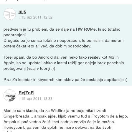
mjk
::
15. apr 2011, 12:52
predvsem je tu problem, da se daje na HW ROMe, ki so totalno
podhranjeni.
Drugače pa je sense totalno neuporaben, le pomislim, da moram
potem čakat leto ali več, da dobim posodobitev.
Torej upam, da bo Android dal ven neko tako rešitev kot MS in
Apple, ko se updatei lahko v lastni režiji gor dajejo brez posebnih
pretegovanj (vsaj v teoriji :)).
P.s.: Za koledar in keyserch kontaktov pa že obstajajo applikacije :)
RejZoR
::
15. apr 2011, 13:33
Men je sam škoda, da za Wildfire-ja ne bojo nikoli izdali
Gingerbreada... ampak ajde, kljub vsemu tud s Froyotom dela lepo.
Ampak si pač vedno želiš imet zadnjo verzijo če je le možno.
Honeycomb pa vem da sploh ne more delovat na tko švoh