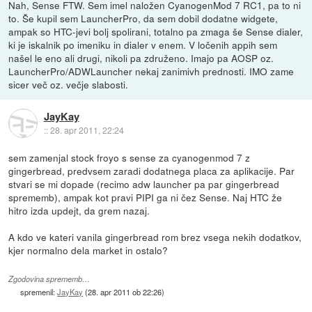
Nah, Sense FTW. Sem imel naložen CyanogenMod 7 RC1, pa to ni
to. Še kupil sem LauncherPro, da sem dobil dodatne widgete,
ampak so HTC-jevi bolj spolirani, totalno pa zmaga še Sense dialer,
ki je iskalnik po imeniku in dialer v enem. V ločenih appih sem
našel le eno ali drugi, nikoli pa združeno. Imajo pa AOSP oz.
LauncherPro/ADWLauncher nekaj zanimivh prednosti. IMO zame
sicer več oz. večje slabosti.
JayKay
::
28. apr 2011, 22:24
sem zamenjal stock froyo s sense za cyanogenmod 7 z
gingerbread, predvsem zaradi dodatnega placa za aplikacije. Par
stvari se mi dopade (recimo adw launcher pa par gingerbread
sprememb), ampak kot pravi PIPI ga ni čez Sense. Naj HTC že
hitro izda updejt, da grem nazaj.
A kdo ve kateri vanila gingerbread rom brez vsega nekih dodatkov,
kjer normalno dela market in ostalo?
Zgodovina sprememb…
spremenil:
JayKay
(
28. apr 2011 ob 22:26
)