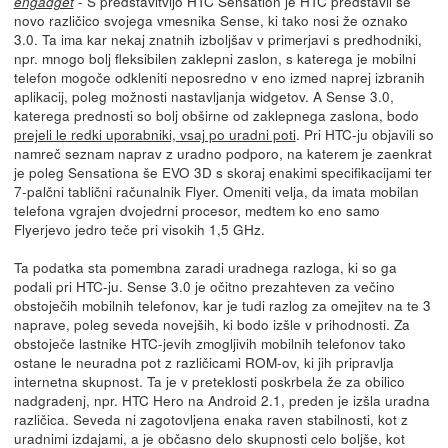
- S predstavitvijo HTC Sensation je HTC predstavil še
engadget
novo različico svojega vmesnika Sense, ki tako nosi že oznako
3.0. Ta ima kar nekaj znatnih izboljšav v primerjavi s predhodniki,
npr. mnogo bolj fleksibilen zaklepni zaslon, s katerega je mobilni
telefon mogoče odkleniti neposredno v eno izmed naprej izbranih
aplikacij, poleg možnosti nastavljanja widgetov. A Sense 3.0,
katerega prednosti so bolj obširne od zaklepnega zaslona, bodo
prejeli le redki uporabniki, vsaj po uradni poti
. Pri HTC-ju objavili so
namreč seznam naprav z uradno podporo, na katerem je zaenkrat
je poleg Sensationa še EVO 3D s skoraj enakimi specifikacijami ter
7-palčni tablični računalnik Flyer. Omeniti velja, da imata mobilan
telefona vgrajen dvojedrni procesor, medtem ko eno samo
Flyerjevo jedro teče pri visokih 1,5 GHz.
Ta podatka sta pomembna zaradi uradnega razloga, ki so ga
podali pri HTC-ju. Sense 3.0 je očitno prezahteven za večino
obstoječih mobilnih telefonov, kar je tudi razlog za omejitev na te 3
naprave, poleg seveda novejših, ki bodo izšle v prihodnosti. Za
obstoječe lastnike HTC-jevih zmogljivih mobilnih telefonov tako
ostane le neuradna pot z različicami ROM-ov, ki jih pripravlja
internetna skupnost. Ta je v preteklosti poskrbela že za obilico
nadgradenj, npr. HTC Hero na Android 2.1, preden je izšla uradna
različica. Seveda ni zagotovljena enaka raven stabilnosti, kot z
uradnimi izdajami, a je občasno delo skupnosti celo boljše, kot