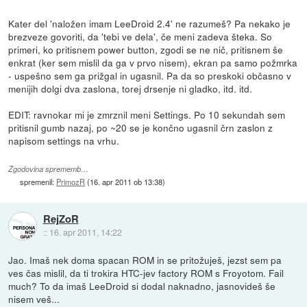
Kater del 'naložen imam LeeDroid 2.4' ne razumeš? Pa nekako je
brezveze govoriti, da 'tebi ve dela', če meni zadeva šteka. So
primeri, ko pritisnem power button, zgodi se ne nič, pritisnem še
enkrat (ker sem mislil da ga v prvo nisem), ekran pa samo požmrka
- uspešno sem ga prižgal in ugasnil. Pa da so preskoki občasno v
menijih dolgi dva zaslona, torej drsenje ni gladko, itd. itd.
EDIT: ravnokar mi je zmrznil meni Settings. Po 10 sekundah sem
pritisnil gumb nazaj, po ~20 se je končno ugasnil črn zaslon z
napisom settings na vrhu.
Zgodovina sprememb…
spremenil:
PrimozR
(
16. apr 2011 ob 13:38
)
RejZoR
::
16. apr 2011, 14:22
Jao. Imaš nek doma spacan ROM in se pritožuješ, jezst sem pa
ves čas mislil, da ti trokira HTC-jev factory ROM s Froyotom. Fail
much? To da imaš LeeDroid si dodal naknadno, jasnovideš še
nisem veš...