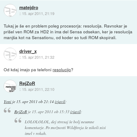
matejdro
::
15. apr 2011, 21:19
Tukaj je še en problem poleg procesorja: resolucija. Ravnokar je
prišel ven ROM za HD2 in ima del Sensa odsekan, ker je resolucija
manjša kot na Sensationu, od koder so tudi ROM skopirali.
driver_x
::
15. apr 2011, 21:32
Od kdaj imajo pa telefoni
resolucijo
?
RejZoR
::
15. apr 2011, 22:10
Yoni
je
15. apr 2011 ob 21:14
izjavil
:
RejZoR
je
15. apr 2011 ob 15:33
izjavil
:
LOLOLOLOL, dej stresaj še bolj neumne
komentarje. Po možnosti Wildfireja še nikoli nisi
imel v rokah.