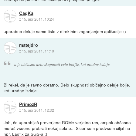
CaqKa
::
15. apr 2011, 10:24
uporabno deluje samo tisto z direktnim zaganjanjem aplikacije :>
matejdro
::
15. apr 2011, 11:10
a je občasno delo skupnosti celo boljše, kot uradne izdaje.
Bi rekel, da je ravno obratno. Delo skupnosti običajno deluje bolje,
kot uradne izdaje.
PrimozR
::
15. apr 2011, 12:32
Jah, če uporabljaš preverjene ROMe verjetno res, ampak občasno
moraš vseeno prebrati nekaj solate... Sicer sem predvsem ciljal na
npr. Lagfix za SGS-a :)