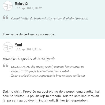
Rekrut2
::
15. apr 2011, 18:57
Omeniti velja, da imajo vsi trije vgrajen dvojedrni procesor.
Flyer nima dvojedrnega procesorja.
Yoni
::
15. apr 2011, 21:14
RejZoR
je
15. apr 2011 ob 15:33
izjavil
:
LOLOLOLOL, dej stresaj še bolj neumne komentarje. Po
možnosti Wildfireja še nikoli nisi imel v rokah.
Zadeva teče čist lepo, super tekoče brez vsakega zatikanja.
Daj, no shit... Froyo še na desireju ne dela popolnoma gladko, kaj
šele na telefonu s pol šibkejšim procom. Telefon sem imel v rokah
ja, pa sem ga po dveh minutah odložil, ker je neuporaben.