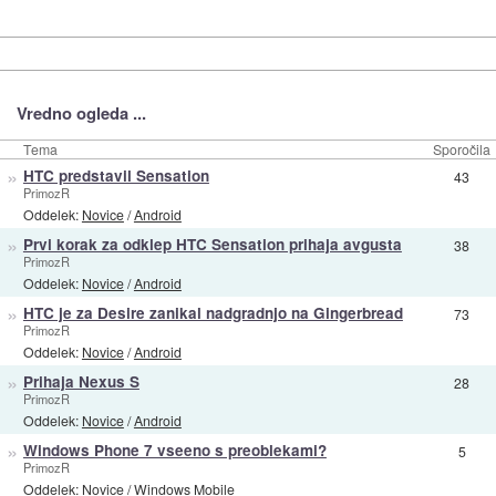
Vredno ogleda ...
Tema
Sporočila
»
HTC predstavil Sensation
43
PrimozR
Oddelek:
Novice
/
Android
»
Prvi korak za odklep HTC Sensation prihaja avgusta
38
PrimozR
Oddelek:
Novice
/
Android
»
HTC je za Desire zanikal nadgradnjo na Gingerbread
73
PrimozR
Oddelek:
Novice
/
Android
»
Prihaja Nexus S
28
PrimozR
Oddelek:
Novice
/
Android
»
Windows Phone 7 vseeno s preoblekami?
5
PrimozR
Oddelek:
Novice
/
Windows Mobile