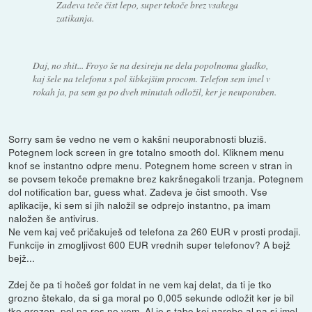
Zadeva teče čist lepo, super tekoče brez vsakega
zatikanja.
Daj, no shit... Froyo še na desireju ne dela popolnoma gladko,
kaj šele na telefonu s pol šibkejšim procom. Telefon sem imel v
rokah ja, pa sem ga po dveh minutah odložil, ker je neuporaben.
Sorry sam še vedno ne vem o kakšni neuporabnosti bluziš.
Potegnem lock screen in gre totalno smooth dol. Kliknem menu
knof se instantno odpre menu. Potegnem home screen v stran in
se povsem tekoče premakne brez kakršnegakoli trzanja. Potegnem
dol notification bar, guess what. Zadeva je čist smooth. Vse
aplikacije, ki sem si jih naložil se odprejo instantno, pa imam
naložen še antivirus.
Ne vem kaj več pričakuješ od telefona za 260 EUR v prosti prodaji.
Funkcije in zmogljivost 600 EUR vrednih super telefonov? A bejž
bejž...
Zdej če pa ti hočeš gor foldat in ne vem kaj delat, da ti je tko
grozno štekalo, da si ga moral po 0,005 sekunde odložit ker je bil
tko grozen, pol pa res ne vem. Al je s tabo kej narobe al pa si imel