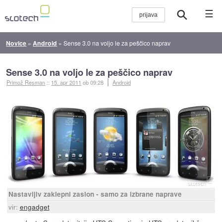
☰
Novice
»
Android
»
Sense 3.0 na voljo le za peščico naprav
Sense 3.0 na voljo le za peščico naprav
Primož Resman
::
15. apr 2011
ob 09:28
Android
Nastavljiv zaklepni zaslon - samo za izbrane naprave
vir:
engadget