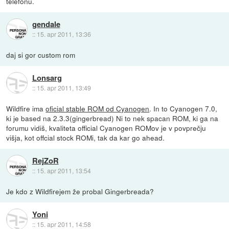
telefonu.
gendale
::
15. apr 2011, 13:36
daj si gor custom rom
Lonsarg
::
15. apr 2011, 13:49
Wildfire ima
oficial stable ROM od Cyanogen
. In to Cyanogen 7.0,
ki je based na 2.3.3(gingerbread) Ni to nek spacan ROM, ki ga na
forumu vidiš, kvaliteta official Cyanogen ROMov je v povprečju
višja, kot offcial stock ROMi, tak da kar go ahead.
RejZoR
::
15. apr 2011, 13:54
Je kdo z Wildfirejem že probal Gingerbreada?
Yoni
::
15. apr 2011, 14:58