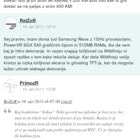
stekat! Isto je pri avtih se vsedes v 200 KM avto vau kak to gre
dokler se ne peljes z enim 400 KM!
RejZoR
::
16. apr 2011, 12:14
Sej pravim, imam doma tud Samsung Wave z 1GHz procesorjem,
PowerVR SGX 540 grafičnim čipom in 512MB RAMa, tko da vem
kaj je hitro delovanje. In razen crappy ločljivosti na Wildfireju ni
opazit razlike v tem kako tekoče deluje. Kar dela Wildfireju večjo
krivico je nizka ločljivost ekrana in ghosting TFT-ja, kar da mogoče
lažen učinek slabega delovanja.
PrimozR
::
16. apr 2011, 13:36
RejZoR
je
16. apr 2011 ob 07:04
izjavil
:
Kaj konkretno "štekne". Neki govorit na splošno je brezveze, ker
men ni še nikoli nič delalo počasi al pa štekalo. Razen če je
kakšna fora s tem ali imaš telefon že tovarniško na zadnji verziji
al si ga nadgradil sam preko updaterja od HTC. Če je slučajno
tle kakšna fora.