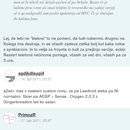
men ni še nikoli nič delalo počasi al pa štekalo. Razen če je
kakšna fora s tem ali imaš telefon že tovarniško na zadnji verziji
al si ga nadgradil sam preko updaterja od HTC. Če je slučajno
tle kakšna fora.
Lej, če tebi ne "štekne" to ne pomeni, da tudi nobenmu drugmu ne.
Kolega ima desireja, in se včasih zadeva zatika bolj kot kaka nokia
s symbianom. In to velja za froyota in tudi za prejšnjo verzijo, eclair.
Restart telefona večinoma pomaga, včasih za več dni, včasih pa za
3 ure.
sgdjkdlsugi4
::
16. apr 2011, 23:37
a2sd+ mas v vsakem custom romu, ce pa Leedroid steka pa NI
normalno. Sicer pa AOSP > Sense , Oxygen 2.0.3 z
Gingerbreadom leti ko satan.
PrimozR
::
17. apr 2011, 03:47