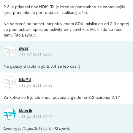
2.3 je prinesel nov NDK. To je izredno pomembno za zahtevnejše
igre, prav tako je port-anje c++ aplikacij lažje.
Ne vem več na pamet, ampak v enem SDK, mislim da od 2.0 naprej
so poenostavili uporabo activity-ev v zavihkih. Mislim da se reče
temu Tab Layout.
swar
::
17. jun 2011, 22:06
Na galaxy S laufam gb 2.3.4 že lep čas :)
BlaY0
::
18. jun 2011, 00:39
Za koliko se ti je storilnost povečala glede na 2.2 oziroma 2.1?
Mavrik
::
18. jun 2011, 09:49
Lonsarg
je
17. jun 2011 ob 15:42
izjavil
: