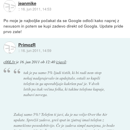
jeanmike
::
16. jun 2011, 14:53
Po moje je najboljše počakat da se Google odloči kako naprej z
nexusom in potem se kupi zadevo direkt od Googla. Update pride
prvo zate!
PrimozR
::
16. jun 2011, 14:59
c00L3r
je
16. jun 2011 ob 12:40
izjavil
:
tak je pa samo 5% ljudi tistih, ki bi radi non-stop
nekaj nadgrajevalo in apdejtalo, ostali so kupili
telefon in ga uporabljajo kakršen pač je. V dveh
letih pa itak večina folka, ki takšne telefone kupuje,
nabavi novega.
Zakaj samo 5%? Telefon ti javi, da je na voljo Over the Air
update. Sprožiš zadevo, greš spat in zjutraj imaš telefon z
nameščeno posodobitvijo. Če je zadeva simpl narejena, jo bodo