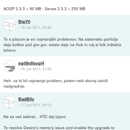
AOSP 2.3.3 = 90 MB : Sense 2.3.3 > 250 MB
BlaY0
::
16. jun 2011, 20:46
To s placom je en najmanjših problemov. Na sistemsko particijo
dajo kolikor pač gre gor, ostalo dajo na Hub in naj si folk inštalira
ločeno.
sgdjkdlsugi4
::
16. jun 2011, 21:36
Heh, ce bi bil najmanjsi problem, potem nebi skoraj ukinili
nadgradnjo.
BadB0y
::
17. jun 2011, 09:12
Ne se več sekirat... HTC daj izjavo
To resolve Desire's memory issue and enable the upgrade to