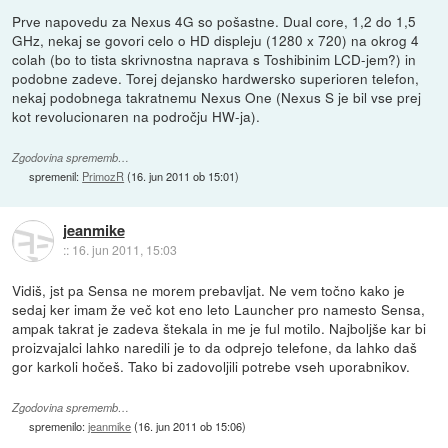
Prve napovedu za Nexus 4G so pošastne. Dual core, 1,2 do 1,5
GHz, nekaj se govori celo o HD displeju (1280 x 720) na okrog 4
colah (bo to tista skrivnostna naprava s Toshibinim LCD-jem?) in
podobne zadeve. Torej dejansko hardwersko superioren telefon,
nekaj podobnega takratnemu Nexus One (Nexus S je bil vse prej
kot revolucionaren na področju HW-ja).
Zgodovina sprememb…
spremenil:
PrimozR
(
16. jun 2011 ob 15:01
)
jeanmike
::
16. jun 2011, 15:03
Vidiš, jst pa Sensa ne morem prebavljat. Ne vem točno kako je
sedaj ker imam že več kot eno leto Launcher pro namesto Sensa,
ampak takrat je zadeva štekala in me je ful motilo. Najboljše kar bi
proizvajalci lahko naredili je to da odprejo telefone, da lahko daš
gor karkoli hočeš. Tako bi zadovoljili potrebe vseh uporabnikov.
Zgodovina sprememb…
spremenilo:
jeanmike
(
16. jun 2011 ob 15:06
)