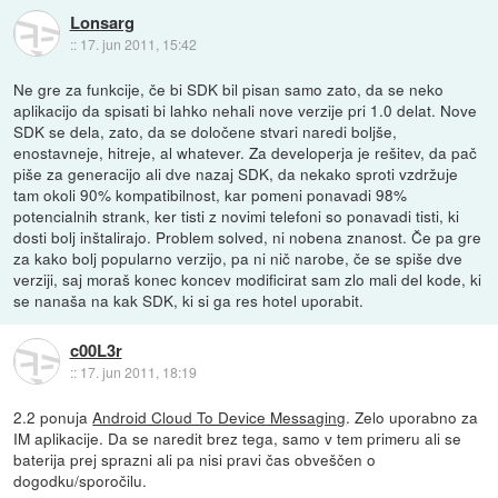
Lonsarg
::
17. jun 2011, 15:42
Ne gre za funkcije, če bi SDK bil pisan samo zato, da se neko
aplikacijo da spisati bi lahko nehali nove verzije pri 1.0 delat. Nove
SDK se dela, zato, da se določene stvari naredi boljše,
enostavneje, hitreje, al whatever. Za developerja je rešitev, da pač
piše za generacijo ali dve nazaj SDK, da nekako sproti vzdržuje
tam okoli 90% kompatibilnost, kar pomeni ponavadi 98%
potencialnih strank, ker tisti z novimi telefoni so ponavadi tisti, ki
dosti bolj inštalirajo. Problem solved, ni nobena znanost. Če pa gre
za kako bolj popularno verzijo, pa ni nič narobe, če se spiše dve
verziji, saj moraš konec koncev modificirat sam zlo mali del kode, ki
se nanaša na kak SDK, ki si ga res hotel uporabit.
c00L3r
::
17. jun 2011, 18:19
2.2 ponuja
Android Cloud To Device Messaging
. Zelo uporabno za
IM aplikacije. Da se naredit brez tega, samo v tem primeru ali se
baterija prej sprazni ali pa nisi pravi čas obveščen o
dogodku/sporočilu.