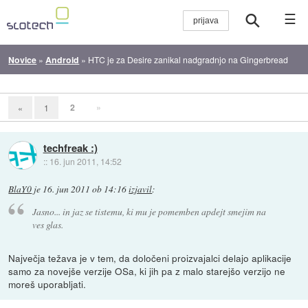
☰
Novice
»
Android
»
HTC je za Desire zanikal nadgradnjo na Gingerbread
2
»
«
1
techfreak :)
::
16. jun 2011, 14:52
BlaY0
je
16. jun 2011 ob 14:16
izjavil
:
Jasno... in jaz se tistemu, ki mu je pomemben apdejt smejim na
ves glas.
Največja težava je v tem, da določeni proizvajalci delajo aplikacije
samo za novejše verzije OSa, ki jih pa z malo starejšo verzijo ne
moreš uporabljati.