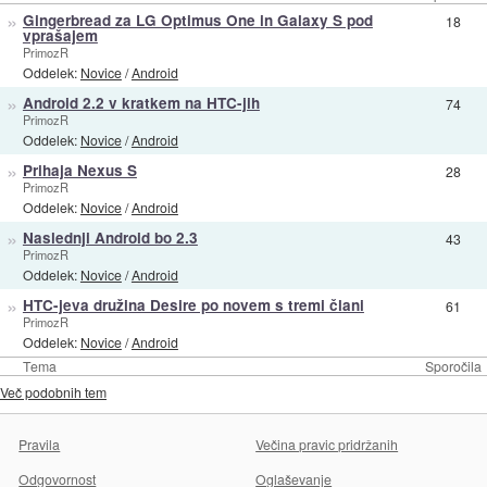
»
Gingerbread za LG Optimus One in Galaxy S pod
18
vprašajem
PrimozR
Oddelek:
Novice
/
Android
»
Android 2.2 v kratkem na HTC-jih
74
PrimozR
Oddelek:
Novice
/
Android
»
Prihaja Nexus S
28
PrimozR
Oddelek:
Novice
/
Android
»
Naslednji Android bo 2.3
43
PrimozR
Oddelek:
Novice
/
Android
»
HTC-jeva družina Desire po novem s tremi člani
61
PrimozR
Oddelek:
Novice
/
Android
Tema
Sporočila
Več podobnih tem
Pravila
Večina pravic pridržanih
Odgovornost
Oglaševanje