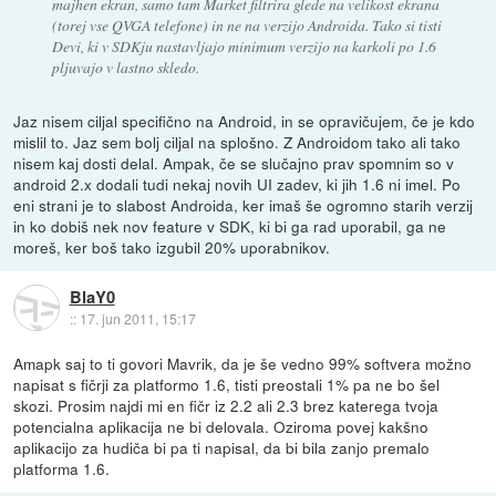
majhen ekran, samo tam Market filtrira glede na velikost ekrana
(torej vse QVGA telefone) in ne na verzijo Androida. Tako si tisti
Devi, ki v SDKju nastavljajo minimum verzijo na karkoli po 1.6
pljuvajo v lastno skledo.
Jaz nisem ciljal specifično na Android, in se opravičujem, če je kdo
mislil to. Jaz sem bolj ciljal na splošno. Z Androidom tako ali tako
nisem kaj dosti delal. Ampak, če se slučajno prav spomnim so v
android 2.x dodali tudi nekaj novih UI zadev, ki jih 1.6 ni imel. Po
eni strani je to slabost Androida, ker imaš še ogromno starih verzij
in ko dobiš nek nov feature v SDK, ki bi ga rad uporabil, ga ne
moreš, ker boš tako izgubil 20% uporabnikov.
BlaY0
::
17. jun 2011, 15:17
Amapk saj to ti govori Mavrik, da je še vedno 99% softvera možno
napisat s fičrji za platformo 1.6, tisti preostali 1% pa ne bo šel
skozi. Prosim najdi mi en fičr iz 2.2 ali 2.3 brez katerega tvoja
potencialna aplikacija ne bi delovala. Oziroma povej kakšno
aplikacijo za hudiča bi pa ti napisal, da bi bila zanjo premalo
platforma 1.6.