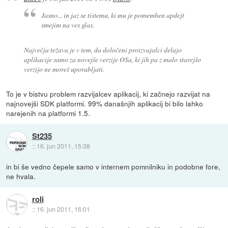
Jasno... in jaz se tistemu, ki mu je pomemben apdejt
smejim na ves glas.
Največja težava je v tem, da določeni proizvajalci delajo
aplikacije samo za novejše verzije OSa, ki jih pa z malo starejšo
verzijo ne moreš uporabljati.
To je v bistvu problem razvijalcev aplikacij, ki začnejo razvijat na
najnovejši SDK platformi. 99% današnjih aplikacij bi bilo lahko
narejenih na platformi 1.5.
St235
::
16. jun 2011, 15:38
in bi še vedno čepele samo v internem pomnilniku in podobne fore,
ne hvala.
roli
::
16. jun 2011, 16:01