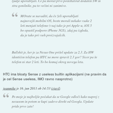
ljudje uporabljali. Če pa moraš prvo poinštalirat dodaten SW in
xtra gonilnike, pa to večini ni zanimivo.
MOrate se navaditi, da če želi uporabljati
najnovejši mobilni OS, boste morali nekako vsake 2
leti menjati telefone (vsaj tako je pri Apple-u, iOS 5
bo opustil podporo iPhone 3GS), zdaj pa izgleda,
da je tako pri vseh proizvajalcih.
Bullshit je, ker je za Nexus One prišel update za 2.3. Za HW
identičen telefon pa HTC ne more spravit 2.3 gor? Sicer pa še
telefon ni star 2 leti. To bo komaj okrog novega leta.
HTC ima bloaty Sense z useless builtin aplikacijami (ne pravim da
je cel Sense useless, IMO ravno nasprotno)
jeanmike
je
16. jun 2011 ob 14:53
izjavil
:
Po moje je najboljše počakat da se Google odloči kako naprej z
nexusom in potem se kupi zadevo direkt od Googla. Update
pride prvo zate!