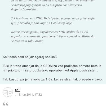
za IM aplikacije. Da se naredit brez tega, samo v tem primeru ali
se baterija prej sprazni ali pa nisi pravi čas obveščen o
dogodku/sporočilu.
2.3 je prinesel nov NDK. To je izredno pomembno za zahtevnejše
igre, prav tako je port-anje c++ aplikacij lažje.
Ne vem več na pamet, ampak v enem SDK, mislim da od 2.0
naprej so poenostavili uporabo activity-ev v zavihkih. Mislim da
se reče temu Tab Layout.
Kaj točno sem pa jaz zgoraj napisal?
Tule je treba omenjat da je C2DM za vse praktične primere beta in
niti približno ni še produkcijsko uporaben kot Apple push sistem.
Tab Layout pa je na voljo za 1.6+, ker se stvar itak prevede v Javo.
roli
::
18. jun 2011, 17:32