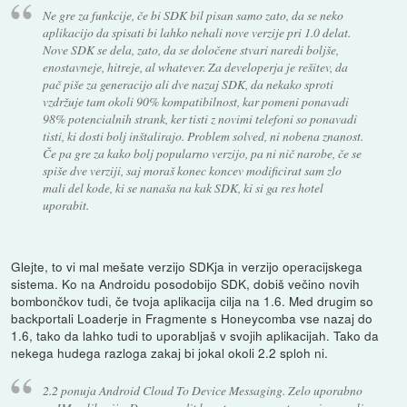
Ne gre za funkcije, če bi SDK bil pisan samo zato, da se neko
aplikacijo da spisati bi lahko nehali nove verzije pri 1.0 delat.
Nove SDK se dela, zato, da se določene stvari naredi boljše,
enostavneje, hitreje, al whatever. Za developerja je rešitev, da
pač piše za generacijo ali dve nazaj SDK, da nekako sproti
vzdržuje tam okoli 90% kompatibilnost, kar pomeni ponavadi
98% potencialnih strank, ker tisti z novimi telefoni so ponavadi
tisti, ki dosti bolj inštalirajo. Problem solved, ni nobena znanost.
Če pa gre za kako bolj popularno verzijo, pa ni nič narobe, če se
spiše dve verziji, saj moraš konec koncev modificirat sam zlo
mali del kode, ki se nanaša na kak SDK, ki si ga res hotel
uporabit.
Glejte, to vi mal mešate verzijo SDKja in verzijo operacijskega
sistema. Ko na Androidu posodobijo SDK, dobiš večino novih
bombončkov tudi, če tvoja aplikacija cilja na 1.6. Med drugim so
backportali Loaderje in Fragmente s Honeycomba vse nazaj do
1.6, tako da lahko tudi to uporabljaš v svojih aplikacijah. Tako da
nekega hudega razloga zakaj bi jokal okoli 2.2 sploh ni.
2.2 ponuja Android Cloud To Device Messaging. Zelo uporabno