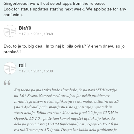
Gingerbread, we will cut select apps from the release.
Look for status updates starting next week. We apologize for any
confusion.
BlaY0
::
17. jun 2011, 10:48
Evo, to je to, big deal. In to naj bi bila ovira? V enem dnevu so jo
preskočili...
roli
::
17. jun 2011, 15:08
Kaj točno pa maš tako hude glavobole, če nastaviš SDK verzijo
na 1.6? Resno. Namreč med razvojem jaz nekih problemov
zaradi tega nisem srečal, aplikacija se normalno inštalira na SD
(stari Androidi pač v manifestu tisto ignorirajo), vmesnik in
stvari delajo. Edina res stvar, ki ne dela pred 2.2 je pa C2DM in
OpenGL ES 2.0... pa še tam komot napišeš apliakcijo tako, da
dela na pre-2.2 brez C2DM funkcionalnosti, OpenGL ES 2.0 pa
res rabiš samo pri 3D igrah. Drugo kar lahko dela probleme je