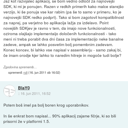
Jaz kot razvijalec aplikacij, se bom vedno odločil za najnovejši
SDK, ki mi je ponujen. Razen v redkih primerih kako malce starejšo
verzijo, ki še ponuja vse kar rabim (pa še to samo v primeru, ko je
najnovejši SDK redko podprt). Tako si bom zagotovil kompatibilnost
za naprej, pa verjetno bo aplikacija lažja za izdelavo. Point
novejših SDKjev je ravno v tem, da imajo nove funkcionalnosti,
oziroma olajšajo implementaijo določenih funkcionalnosti - tako
meni ni treba porabit dva dni časa za implementacijo neke banalne
zadeve, ampak se lahko posvetim bolj pomembnim zadevam.
Konec koncev, bi lahko vse napisal v assemblerju - samo zakaj bi,
če imam orodje kjer lahko to naredim hitreje in mogoče tudi bolje?
Zgodovina sprememb…
spremenil:
roli
(
16. jun 2011 ob 16:02
)
BlaY0
::
16. jun 2011, 16:52
Potem boš imel pa bolj boren krog uporabnikov.
In še enkrat bom napisal... 90% aplikacij zajame fičrje, ki so bili
prisorni že v platformi 1.5.