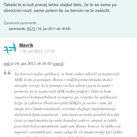
Taksist bi si tudi precej lahko olajšal delo, če bi se samo po
obvoznici vozil, samo potem še za bencin ne bi zaslužil.
Zgodovina sprememb…
spremenilo:
BlaY0
(
16. jun 2011 ob 16:54
)
Mavrik
::
16. jun 2011, 17:13
roli
je
16. jun 2011 ob 16:01
izjavil
:
Jaz kot razvijalec aplikacij, se bom vedno odločil za najnovejši
SDK, ki mi je ponujen. Razen v redkih primerih kako malce
starejšo verzijo, ki še ponuja vse kar rabim (pa še to samo v
primeru, ko je najnovejši SDK redko podprt). Tako si bom
zagotovil kompatibilnost za naprej, pa verjetno bo aplikacija
lažja za izdelavo. Point novejših SDKjev je ravno v tem, da
imajo nove funkcionalnosti, oziroma olajšajo implementaijo
določenih funkcionalnosti - tako meni ni treba porabit dva dni
časa za implementacijo neke banalne zadeve, ampak se lahko
posvetim bolj pomembnim zadevam. Konec koncev, bi lahko vse
napisal v assemblerju - samo zakaj bi, če imam orodje kjer lahko