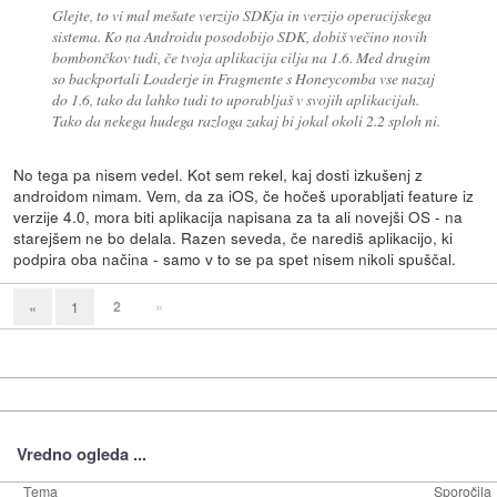
Glejte, to vi mal mešate verzijo SDKja in verzijo operacijskega
sistema. Ko na Androidu posodobijo SDK, dobiš večino novih
bombončkov tudi, če tvoja aplikacija cilja na 1.6. Med drugim
so backportali Loaderje in Fragmente s Honeycomba vse nazaj
do 1.6, tako da lahko tudi to uporabljaš v svojih aplikacijah.
Tako da nekega hudega razloga zakaj bi jokal okoli 2.2 sploh ni.
No tega pa nisem vedel. Kot sem rekel, kaj dosti izkušenj z
androidom nimam. Vem, da za iOS, če hočeš uporabljati feature iz
verzije 4.0, mora biti aplikacija napisana za ta ali novejši OS - na
starejšem ne bo delala. Razen seveda, če narediš aplikacijo, ki
podpira oba načina - samo v to se pa spet nisem nikoli spuščal.
2
»
«
1
Vredno ogleda ...
Tema
Sporočila