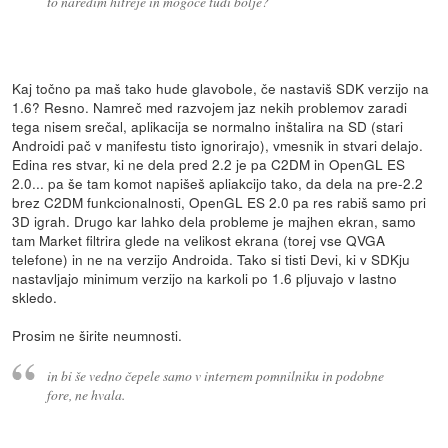
to naredim hitreje in mogoče tudi bolje?
Kaj točno pa maš tako hude glavobole, če nastaviš SDK verzijo na
1.6? Resno. Namreč med razvojem jaz nekih problemov zaradi
tega nisem srečal, aplikacija se normalno inštalira na SD (stari
Androidi pač v manifestu tisto ignorirajo), vmesnik in stvari delajo.
Edina res stvar, ki ne dela pred 2.2 je pa C2DM in OpenGL ES
2.0... pa še tam komot napišeš apliakcijo tako, da dela na pre-2.2
brez C2DM funkcionalnosti, OpenGL ES 2.0 pa res rabiš samo pri
3D igrah. Drugo kar lahko dela probleme je majhen ekran, samo
tam Market filtrira glede na velikost ekrana (torej vse QVGA
telefone) in ne na verzijo Androida. Tako si tisti Devi, ki v SDKju
nastavljajo minimum verzijo na karkoli po 1.6 pljuvajo v lastno
skledo.
Prosim ne širite neumnosti.
in bi še vedno čepele samo v internem pomnilniku in podobne
fore, ne hvala.