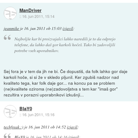
ManDriver
::
16. jun 2011, 15:14
jeanmike
je
16. jun 2011 ob 15:03
izjavil
:
Najboljše kar bi proizvajalci lahko naredili je to da odprejo
telefone, da lahko daš gor karkoli hočeš. Tako bi zadovoljili
potrebe vseh uporabnikov.
Sej fora je v tem da jih ne bi. Če dopustiš, da folk lahko gor daje
karkoli hoče, si si že v skledo pljunil. Ker zgubiš nadzor nad
kvaliteto tega, kar folk daje gor... na koncu pa se problem
(ne)kvalitete oziroma (ne)zadovoljstva s tem kar "imaš gor"
rezultira v porazni uporabnikovi izkušnji...
BlaY0
::
16. jun 2011, 15:16
techfreak :)
je
16. jun 2011 ob 14:52
izjavil
:
BlaY0
je
16. jun 2011 ob 14:16
izjavil
: