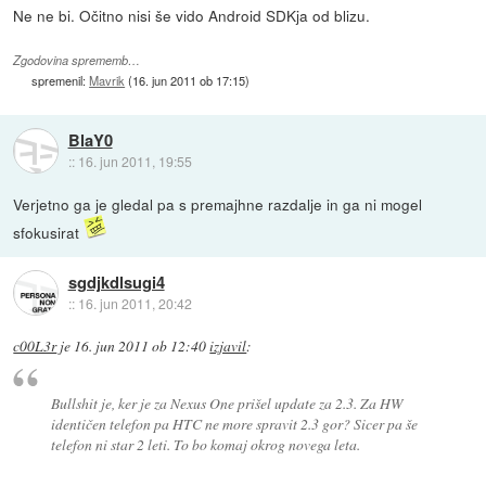
Ne ne bi. Očitno nisi še vido Android SDKja od blizu.
Zgodovina sprememb…
spremenil:
Mavrik
(
16. jun 2011 ob 17:15
)
BlaY0
::
16. jun 2011, 19:55
Verjetno ga je gledal pa s premajhne razdalje in ga ni mogel
sfokusirat
sgdjkdlsugi4
::
16. jun 2011, 20:42
c00L3r
je
16. jun 2011 ob 12:40
izjavil
:
Bullshit je, ker je za Nexus One prišel update za 2.3. Za HW
identičen telefon pa HTC ne more spravit 2.3 gor? Sicer pa še
telefon ni star 2 leti. To bo komaj okrog novega leta.