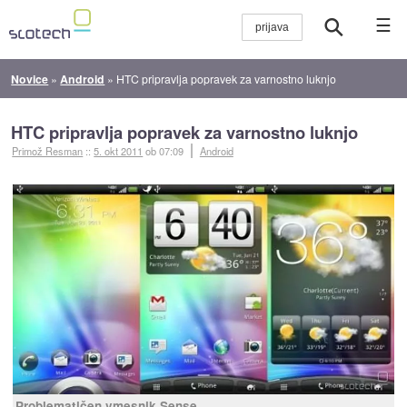
☰
Novice
»
Android
»
HTC pripravlja popravek za varnostno luknjo
HTC pripravlja popravek za varnostno luknjo
Primož Resman
::
5. okt 2011
ob 07:09
Android
Problematičen vmesnik Sense