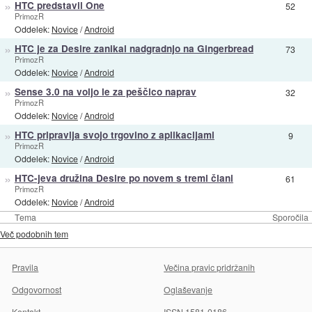
»
HTC predstavil One
52
PrimozR
Oddelek:
Novice
/
Android
»
HTC je za Desire zanikal nadgradnjo na Gingerbread
73
PrimozR
Oddelek:
Novice
/
Android
»
Sense 3.0 na voljo le za peščico naprav
32
PrimozR
Oddelek:
Novice
/
Android
»
HTC pripravlja svojo trgovino z aplikacijami
9
PrimozR
Oddelek:
Novice
/
Android
»
HTC-jeva družina Desire po novem s tremi člani
61
PrimozR
Oddelek:
Novice
/
Android
Tema
Sporočila
Več podobnih tem
Pravila
Večina pravic pridržanih
Odgovornost
Oglaševanje
Kontakt
ISSN 1581-0186