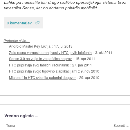
Lahko pa namestite kar drugo različico operacijskega sistema brez
vmesnika Sense, kar bo dodatno pohitrilo mobilnik!
0 komentarjev
Preberite si še…
Android Master Key luknja
::
17. jul 2013
Zelo resna varnostna ranljivost v HTC-jevih telefonih
::
3. okt 2011
Sense 3.0 na voljo le za peščico naprav
::
15. apr 2011
HTC pripravlja svoj tablični računalnik
::
27. jan 2011
HTC pripravlja svojo trgovino z aplikacijami
::
9. nov 2010
Microsoft in HTC sklenila patentni dogovor
::
29. apr 2010
Vredno ogleda ...
Tema
Sporočila