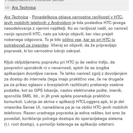
vir:
Ars Technica
-
Ponedeljkova objava varnostne ranljivosti v HTC-
Ars Technica
jevih mobilnih telefonih z Androidom
je bila posledica HTC-jevega
nesodelovanja z njenimi najditelji. Ko so ranljivost našli, so namreč
nanjo opozorili HTC, nato pa luknjo objavili, ker niso prejeli
nobenega odgovora. To je bilo
očitno vse, kar so pri HTC-ju
potrebovali za zresnitev
. Včeraj so objavili, da že pripravljajo
popravek, ki bo varnostno luknjo zakrpal.
Kljub obljubljenemu popravku pri HTC-ju še vedno trdijo, da
povprečni uporabnik ni v nevarnosti, sploh če se izogiba
aplikacijam dvomljive narave. Te lahko namreč zgolj z dovoljenjem
za dostop do interneta (tega imajo praktično vse, če ne drugače
pa za prikaz oglasov v brezplačnih različicah) preberejo osebne
podatke, kot so GPS lokacije, naslov elektronske pošte, imenik,
sporočila SMS, itd., in jih prek spleta posreduje praktično
komurkoli. Luknja se skriva v aplikaciji HTCLoggers.apk, ki je del
vmesnika Sense UI, nameščena pa je na obilici HTC-jevih mobilnih
telefonov. Razen uradnega popravka je edina rešitev, kot smo že
povedali, koriščenje polnega dostopa do operacijskega sistema
(t.i. root dostop), s pomočjo katerega se aplikacijo odstrani.