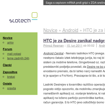
BMW v vozilih začel predvajati reklame
::
dane
Novice
»
Android
»
HTC je za 
Novice
HTC je za Desire zanikal nadg
arhiv
Primož Resman
::
15. jun 2011
ob 00:02
Andr
Forum
Android Central
- Nemalo lastnikov HTC-jevega p
mali oglasi
nestrpno čakalo iztek letošnjega junija, ko naj b
teme zadnjih 24h
sistem za mobilne telefone, Gingerbread oz. razli
Članki
predstavniki podjetja povedali, da
Desire ne bo 
enostavno premalo, da bi lahko nanj namestili An
Zaposlitve
ki je sparjen s FroYom). Pravzaprav bi šlo, a bi
brskaj
Ostalo
Lastniki Desirejev s tovarniško različico operac
pravila
pogosto vidijo opozorilo, da mobilniku zmanjkuj
nameščenih aplikacij oz.
rootanje
telefona, ki n
aplikacij na ločeno particijo pomnilniške kartic
račun garancije. S to HTC-jevo odločitvijo bomo v