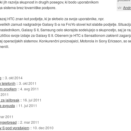
, ki jih razvija skupnost in drugih posegov, ki bodo uporabnikom
vir:
Andr
a sistema brez tovarniške podpore.
nazaj HTC znan kot podjetje, ki je skrbelo za svoje uporabnike, npr.
ikih zamud nadgradnje Galaxy S-a na FroYo slovel kot slabše podjetje. Situacija s
 naslednikom, Galaxy S II, Samsung celo skorajda sodelujejo s skupnostjo, saj je
različico svoje izdaje za Galaxy S II. Obenem je HTC s Sensationom zaklenil zaganj
j operacijskih sistemov. Konkurenčni proizvajalci, Motorola in Sony Ericsson, so s
menili.
e
::
3. okt 2014
 telefonih
::
3. okt 2011
im orodjem
::
4. avg 2011
g 2011
 za jailbreak
::
16. jul 2011
a avgusta
::
11. jul 2011
mar 2011
ingerbread
::
2. mar 2011
y S pod vprašajem
::
10. dec 2010