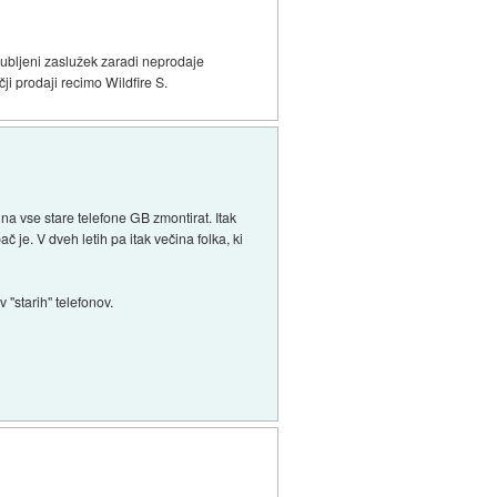
zgubljeni zaslužek zaradi neprodaje
ji prodaji recimo Wildfire S.
l na vse stare telefone GB zmontirat. Itak
č je. V dveh letih pa itak večina folka, ki
 "starih" telefonov.