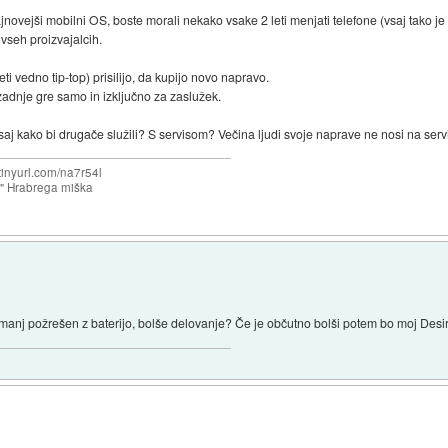
ajnovejši mobilni OS, boste morali nekako vsake 2 leti menjati telefone (vsaj tako j
 vseh proizvajalcih.
meti vedno tip-top) prisilijo, da kupijo novo napravo.
zadnje gre samo in izključno za zaslužek.
aj kako bi drugače služili? S servisom? Večina ljudi svoje naprave ne nosi na serv
/tinyurl.com/na7r54l
e" Hrabrega miška
anj požrešen z baterijo, bolše delovanje? Če je občutno bolši potem bo moj Desir