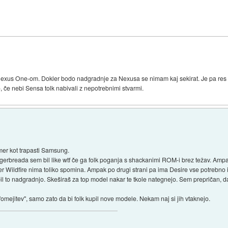
z Nexus One-om. Dokler bodo nadgradnje za Nexusa se nimam kaj sekirat. Je pa res
, če nebi Sensa tolk nabivali z nepotrebnimi stvarmi.
smer kot trapasti Samsung.
ngerbreada sem bil like wtf če ga folk poganja s shackanimi ROM-i brez težav. Amp
r Wildfire nima toliko spomina. Ampak po drugi strani pa ima Desire vse potrebno i
il to nadgradnjo. Skeširaš za top model nakar te tkole nategnejo. Sem prepričan, da
"omejitev", samo zato da bi folk kupil nove modele. Nekam naj si jih vtaknejo.