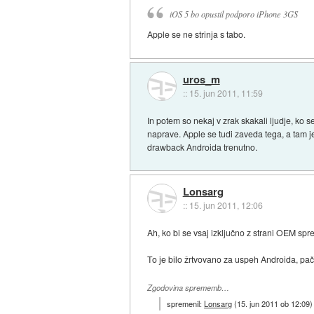
iOS 5 bo opustil podporo iPhone 3GS
Apple se ne strinja s tabo.
uros_m
::
15. jun 2011, 11:59
In potem so nekaj v zrak skakali ljudje, ko
naprave. Apple se tudi zaveda tega, a tam j
drawback Androida trenutno.
Lonsarg
::
15. jun 2011, 12:06
Ah, ko bi se vsaj izključno z strani OEM spre
To je bilo žrtvovano za uspeh Androida, pač
Zgodovina sprememb…
spremenil:
Lonsarg
(
15. jun 2011 ob 12:09
)