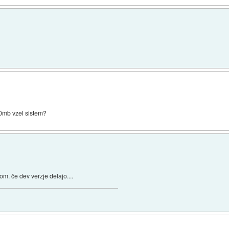
00mb vzel sistem?
om. če dev verzje delajo....