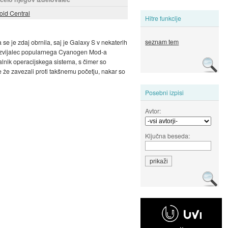
oid Central
Hitre funkcije
seznam tem
e je zdaj obrnila, saj je Galaxy S v nekaterih
 razvijalec popularnega Cyanogen Mod-a
alnik operacijskega sistema, s čimer so
e že zavezali proti takšnemu početju, nakar so
Posebni izpisi
Avtor:
Ključna beseda: