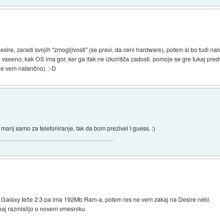
Desire, zaradi svojih "zmogljivosti" (se pravi, da ceni hardware), potem si bo tudi nal
isto vseeno, kak OS ima gor, ker ga itak ne izkorišča zadosti. pomoje se gre tukaj pr
e vem natančno). :-D
 manj samo za telefoniranje, tak da bom prezivel I guess. :)
Galaxy teče 2.3 pa ima 192Mb Ram-a, potem res ne vem zakaj na Desire nebi.
naj razmislijo o novem vmesniku.