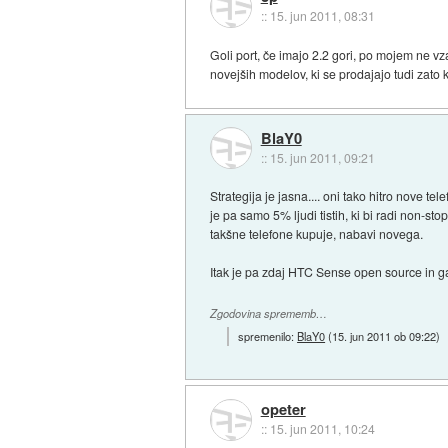
::
15. jun 2011, 08:31
Goli port, če imajo 2.2 gori, po mojem ne vz
novejših modelov, ki se prodajajo tudi zato k
BlaY0
::
15. jun 2011, 09:21
Strategija je jasna.... oni tako hitro nove te
je pa samo 5% ljudi tistih, ki bi radi non-sto
takšne telefone kupuje, nabavi novega.
Itak je pa zdaj HTC Sense open source in ga 
Zgodovina sprememb…
spremenilo:
BlaY0
(
15. jun 2011 ob 09:22
)
opeter
::
15. jun 2011, 10:24