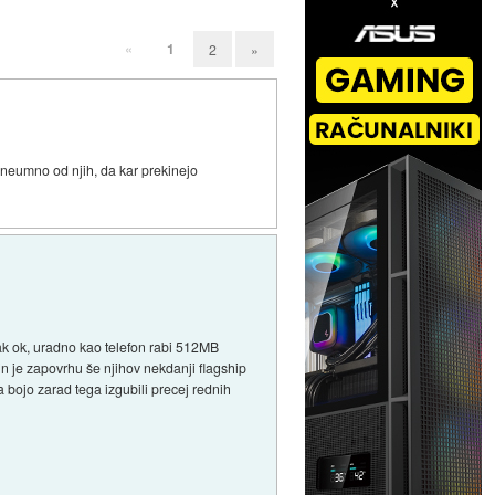
«
1
2
»
 neumno od njih, da kar prekinejo
ak ok, uradno kao telefon rabi 512MB
n je zapovrhu še njihov nekdanji flagship
 bojo zarad tega izgubili precej rednih