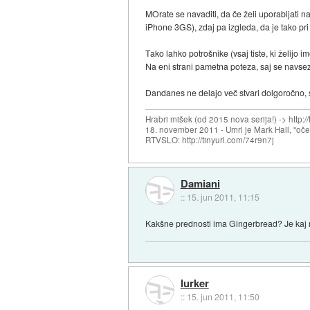
MOrate se navaditi, da če želi uporabljati n
iPhone 3GS), zdaj pa izgleda, da je tako pri
Tako lahko potrošnike (vsaj tiste, ki želijo i
Na eni strani pametna poteza, saj se navse
Dandanes ne delajo več stvari dolgoročno, s
Hrabri mišek (od 2015 nova serija!) -> http:/
18. november 2011 - Umrl je Mark Hall, "oč
RTVSLO: http://tinyurl.com/74r9n7j
Damiani
::
15. jun 2011, 11:15
Kakšne prednosti ima Gingerbread? Je kaj m
lurker
::
15. jun 2011, 11:50