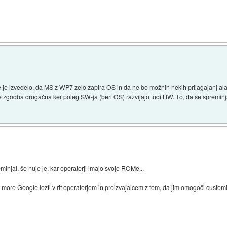
 se je izvedelo, da MS z WP7 zelo zapira OS in da ne bo možnih nekih prilagajanj 
e zgodba drugačna ker poleg SW-ja (beri OS) razvijajo tudi HW. To, da se spreminja
minjal, še huje je, kar operaterji imajo svoje ROMe...
 more Google lezti v rit operaterjem in proizvajalcem z tem, da jim omogoči customi