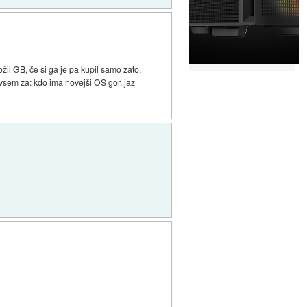
ožil GB, če si ga je pa kupil samo zato,
edvsem za: kdo ima novejši OS gor. jaz