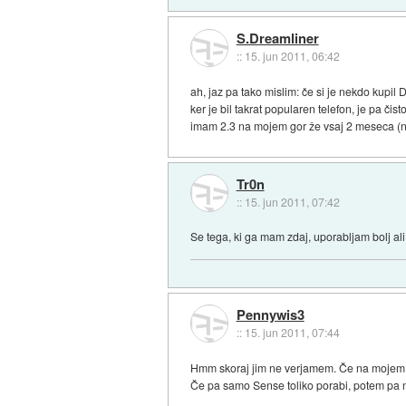
S.Dreamliner
::
15. jun 2011, 06:42
ah, jaz pa tako mislim: če si je nekdo kupil 
ker je bil takrat popularen telefon, je pa č
imam 2.3 na mojem gor že vsaj 2 meseca (n
Tr0n
::
15. jun 2011, 07:42
Se tega, ki ga mam zdaj, uporabljam bolj ali
Pennywis3
::
15. jun 2011, 07:44
Hmm skoraj jim ne verjamem. Če na mojem 
Če pa samo Sense toliko porabi, potem pa 