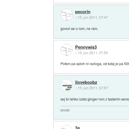
pecorin
::
15. jun 2011, 07:47
govori se o rom, ne ram.
Pennywis3
::
15. jun 2011, 07:50
Potem pa sploh ni razloga, od kdaj je pa 5
iloveboobz
::
15. jun 2011, 07:57
sej bi lahko izdal ginger rom z tastarim sens
smoki
3p