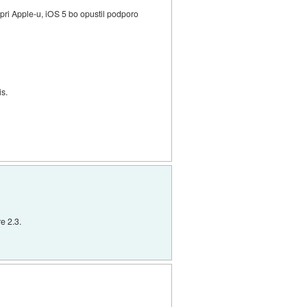
e pri Apple-u, iOS 5 bo opustil podporo
is.
e 2.3.