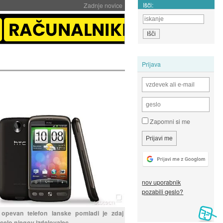
Išči:
Zadnje novice
Prijava
Zapomni si me
nov uporabnik
pozabili geslo?
 opevan telefon lanske pomladi je zdaj
 celo njegov izdelovalec