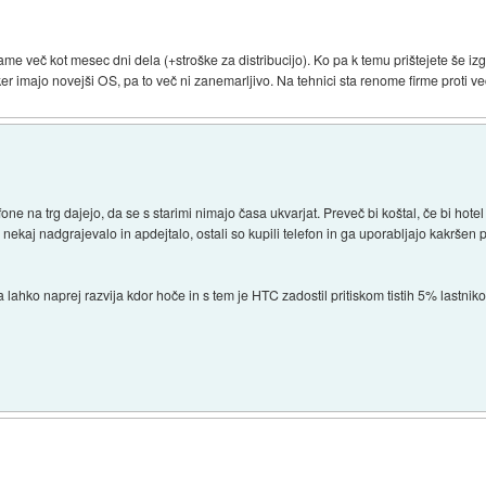
ame več kot mesec dni dela (+stroške za distribucijo). Ko pa k temu prištejete še i
er imajo novejši OS, pa to več ni zanemarljivo. Na tehnici sta renome firme proti več
lefone na trg dajejo, da se s starimi nimajo časa ukvarjat. Preveč bi koštal, če bi hote
p nekaj nadgrajevalo in apdejtalo, ostali so kupili telefon in ga uporabljajo kakršen pa
lahko naprej razvija kdor hoče in s tem je HTC zadostil pritiskom tistih 5% lastnikov