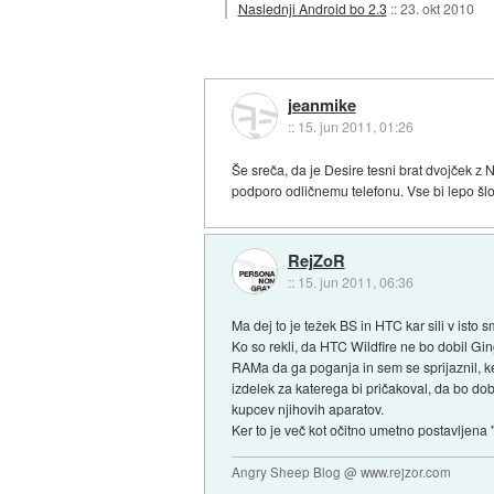
Naslednji Android bo 2.3
::
23. okt 2010
jeanmike
::
15. jun 2011, 01:26
Še sreča, da je Desire tesni brat dvojček 
podporo odličnemu telefonu. Vse bi lepo šlo
RejZoR
::
15. jun 2011, 06:36
Ma dej to je težek BS in HTC kar sili v isto 
Ko so rekli, da HTC Wildfire ne bo dobil Gi
RAMa da ga poganja in sem se sprijaznil, ke
izdelek za katerega bi pričakoval, da bo dob
kupcev njihovih aparatov.
Ker to je več kot očitno umetno postavljena 
Angry Sheep Blog @ www.rejzor.com