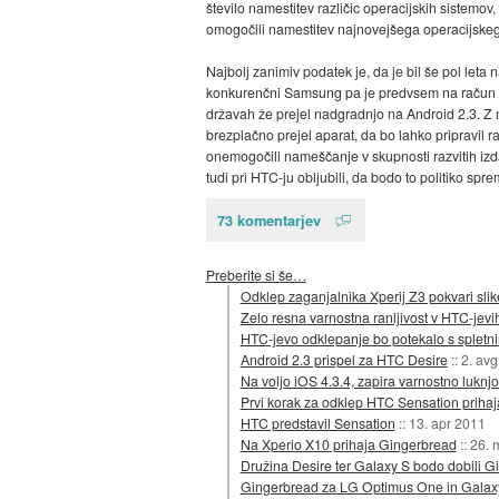
število namestitev različic operacijskih sistemov
omogočili namestitev najnovejšega operacijskeg
Najbolj zanimiv podatek je, da je bil še pol leta 
konkurenčni Samsung pa je predvsem na račun vel
državah že prejel nadgradnjo na Android 2.3. Z
brezplačno prejel aparat, da bo lahko pripravil 
onemogočili nameščanje v skupnosti razvitih izda
tudi pri HTC-ju obljubili, da bodo to politiko spre
73 komentarjev
Preberite si še…
Odklep zaganjalnika Xperij Z3 pokvari slik
Zelo resna varnostna ranljivost v HTC-jevih
HTC-jevo odklepanje bo potekalo s spletn
Android 2.3 prispel za HTC Desire
::
2. av
Na voljo iOS 4.3.4, zapira varnostno luknjo
Prvi korak za odklep HTC Sensation prihaj
HTC predstavil Sensation
::
13. apr 2011
Na Xperio X10 prihaja Gingerbread
::
26. 
Družina Desire ter Galaxy S bodo dobili G
Gingerbread za LG Optimus One in Galax