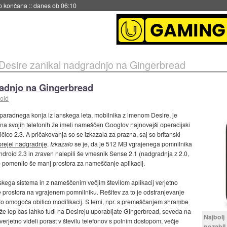
s ob 06:09
Desire zanikal nadgradnjo na Gingerbread
radnjo na Gingerbread
oid
aradnega konja iz lanskega leta, mobilnika z imenom Desire, je
i na svojih telefonih že imeli nameščen Googlov najnovejši operacijski
čico 2.3. A pričakovanja so se izkazala za prazna, saj so britanski
prejel nadgradnje
.
Izkazalo
se je, da je 512 MB vgrajenega pomnilnika
droid 2.3 in zraven nalepili še vmesnik Sense 2.1 (nadgradnja z 2.0,
 to pomenilo še manj prostora za nameščanje aplikacij.
ijskega sistema in z nameščenim večjim številom aplikacij verjetno
e prostora na vgrajenem pomnilniku. Rešitev za to je odstranjevanje
ato omogoča obilico modifikacij. S temi, npr. s premeščanjem shrambe
e, že lep čas lahko tudi na Desireju uporabljate Gingerbread, seveda na
Najbolj
erjetno videli porast v številu telefonov s polnim dostopom, večje
pozabil