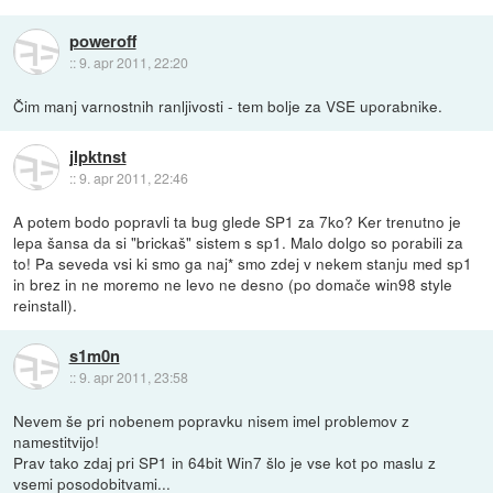
poweroff
::
9. apr 2011, 22:20
Čim manj varnostnih ranljivosti - tem bolje za VSE uporabnike.
jlpktnst
::
9. apr 2011, 22:46
A potem bodo popravli ta bug glede SP1 za 7ko? Ker trenutno je
lepa šansa da si "brickaš" sistem s sp1. Malo dolgo so porabili za
to! Pa seveda vsi ki smo ga naj* smo zdej v nekem stanju med sp1
in brez in ne moremo ne levo ne desno (po domače win98 style
reinstall).
s1m0n
::
9. apr 2011, 23:58
Nevem še pri nobenem popravku nisem imel problemov z
namestitvijo!
Prav tako zdaj pri SP1 in 64bit Win7 šlo je vse kot po maslu z
vsemi posodobitvami...