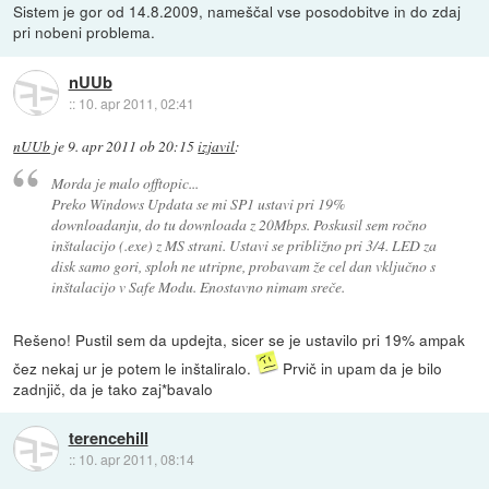
Sistem je gor od 14.8.2009, nameščal vse posodobitve in do zdaj
pri nobeni problema.
nUUb
::
10. apr 2011, 02:41
nUUb
je
9. apr 2011 ob 20:15
izjavil
:
Morda je malo offtopic...
Preko Windows Updata se mi SP1 ustavi pri 19%
downloadanju, do tu downloada z 20Mbps. Poskusil sem ročno
inštalacijo (.exe) z MS strani. Ustavi se približno pri 3/4. LED za
disk samo gori, sploh ne utripne, probavam že cel dan vključno s
inštalacijo v Safe Modu. Enostavno nimam sreče.
Rešeno! Pustil sem da updejta, sicer se je ustavilo pri 19% ampak
čez nekaj ur je potem le inštaliralo.
Prvič in upam da je bilo
zadnjič, da je tako zaj*bavalo
terencehill
::
10. apr 2011, 08:14