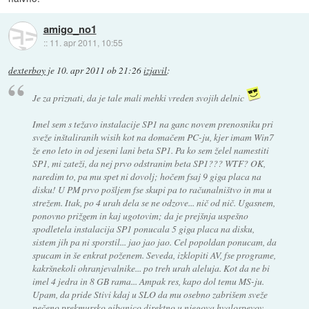
amigo_no1
::
11. apr 2011, 10:55
dexterboy
je
10. apr 2011 ob 21:26
izjavil
:
Je za priznati, da je tale mali mehki vreden svojih delnic
Imel sem s težavo instalacije SP1 na ganc novem prenosniku pri
sveže inštaliranih wisih kot na domačem PC-ju, kjer imam Win7
že eno leto in od jeseni lani beta SP1. Pa ko sem želel namestiti
SP1, mi zateži, da nej prvo odstranim beta SP1??? WTF? OK,
naredim to, pa mu spet ni dovolj; hočem fsaj 9 giga placa na
disku! U PM prvo pošljem fse skupi pa to računalništvo in mu u
strežem. Itak, po 4 urah dela se ne odzove... nič od nič. Ugasnem,
ponovno prižgem in kaj ugotovim; da je prejšnja uspešno
spodletela instalacija SP1 ponucala 5 giga placa na disku,
sistem jih pa ni sporstil... jao jao jao. Cel popoldan ponucam, da
spucam in še enkrat poženem. Seveda, izklopiti AV, fse programe,
kakršnekoli ohranjevalnike... po treh urah aleluja. Kot da ne bi
imel 4 jedra in 8 GB rama... Ampak res, kapo dol temu MS-ju.
Upam, da pride Stivi kdaj u SLO da mu osebno zabrišem sveže
pečeno prekmursko gibanico direktno u njegova hvalospevov