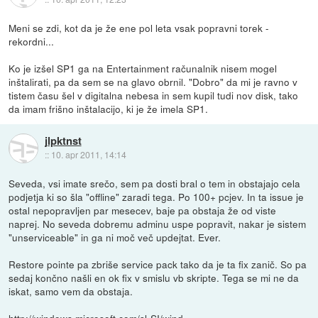
Meni se zdi, kot da je že ene pol leta vsak popravni torek -
rekordni...
Ko je izšel SP1 ga na Entertainment računalnik nisem mogel
inštalirati, pa da sem se na glavo obrnil. "Dobro" da mi je ravno v
tistem času šel v digitalna nebesa in sem kupil tudi nov disk, tako
da imam frišno inštalacijo, ki je že imela SP1.
jlpktnst
::
10. apr 2011, 14:14
Seveda, vsi imate srečo, sem pa dosti bral o tem in obstajajo cela
podjetja ki so šla "offline" zaradi tega. Po 100+ pcjev. In ta issue je
ostal nepopravljen par mesecev, baje pa obstaja že od viste
naprej. No seveda dobremu adminu uspe popravit, nakar je sistem
"unserviceable" in ga ni moč več updejtat. Ever.
Restore pointe pa zbriše service pack tako da je ta fix zanič. So pa
sedaj končno našli en ok fix v smislu vb skripte. Tega se mi ne da
iskat, samo vem da obstaja.