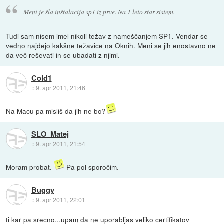
Meni je šla inštalacija sp1 iz prve. Na 1 leto star sistem.
Tudi sam nisem imel nikoli težav z nameščanjem SP1. Vendar se
vedno najdejo kakšne težavice na Oknih. Meni se jih enostavno ne
da več reševati in se ubadati z njimi.
Cold1
::
9. apr 2011, 21:46
Na Macu pa misliš da jih ne bo?
SLO_Matej
::
9. apr 2011, 21:54
Moram probat.
Pa pol sporočim.
Buggy
::
9. apr 2011, 22:01
ti kar pa srecno...upam da ne uporabljas veliko certifikatov