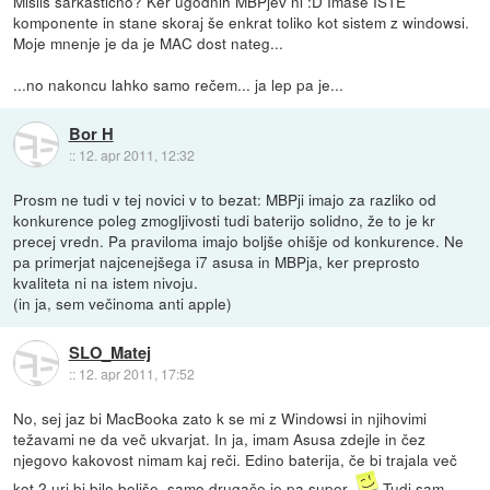
Misliš sarkastično? Ker ugodnih MBPjev ni :D Imaše ISTE
komponente in stane skoraj še enkrat toliko kot sistem z windowsi.
Moje mnenje je da je MAC dost nateg...
...no nakoncu lahko samo rečem... ja lep pa je...
Bor H
::
12. apr 2011, 12:32
Prosm ne tudi v tej novici v to bezat: MBPji imajo za razliko od
konkurence poleg zmogljivosti tudi baterijo solidno, že to je kr
precej vredn. Pa praviloma imajo boljše ohišje od konkurence. Ne
pa primerjat najcenejšega i7 asusa in MBPja, ker preprosto
kvaliteta ni na istem nivoju.
(in ja, sem večinoma anti apple)
SLO_Matej
::
12. apr 2011, 17:52
No, sej jaz bi MacBooka zato k se mi z Windowsi in njihovimi
težavami ne da več ukvarjat. In ja, imam Asusa zdejle in čez
njegovo kakovost nimam kaj reči. Edino baterija, če bi trajala več
kot 2 uri bi bilo boljše, samo drugače je pa super.
Tudi sam