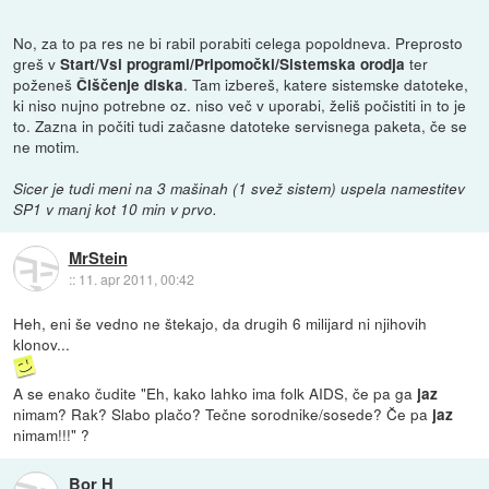
No, za to pa res ne bi rabil porabiti celega popoldneva. Preprosto
greš v
ter
Start/Vsi programi/Pripomočki/Sistemska orodja
poženeš
. Tam izbereš, katere sistemske datoteke,
Čiščenje diska
ki niso nujno potrebne oz. niso več v uporabi, želiš počistiti in to je
to. Zazna in počiti tudi začasne datoteke servisnega paketa, če se
ne motim.
Sicer je tudi meni na 3 mašinah (1 svež sistem) uspela namestitev
SP1 v manj kot 10 min v prvo.
MrStein
::
11. apr 2011, 00:42
Heh, eni še vedno ne štekajo, da drugih 6 milijard ni njihovih
klonov...
A se enako čudite "Eh, kako lahko ima folk AIDS, če pa ga
jaz
nimam? Rak? Slabo plačo? Tečne sorodnike/sosede? Če pa
jaz
nimam!!!" ?
Bor H