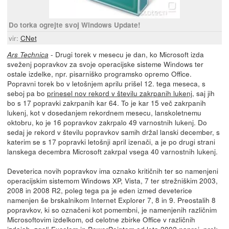
Do torka ogrejte svoj Windows Update!
vir:
CNet
- Drugi torek v mesecu je dan, ko Microsoft izda
Ars Technica
sveženj popravkov za svoje operacijske sisteme Windows ter
ostale izdelke, npr. pisarniško programsko opremo Office.
Popravni torek bo v letošnjem aprilu prišel 12. tega meseca, s
seboj pa bo
prinesel nov rekord v številu zakrpanih lukenj
, saj jih
bo s 17 popravki zakrpanih kar 64. To je kar 15 več zakrpanih
lukenj, kot v dosedanjem rekordnem mesecu, lanskoletnemu
oktobru, ko je 16 popravkov zakrpalo 49 varnostnih lukenj. Do
sedaj je rekord v številu popravkov samih držal lanski december, s
katerim se s 17 popravki letošnji april izenači, a je po drugi strani
lanskega decembra Microsoft zakrpal vsega 40 varnostnih lukenj.
Deveterica novih popravkov ima oznako kritičnih ter so namenjeni
operacijskim sistemom Windows XP, Vista, 7 ter strežniškim 2003,
2008 in 2008 R2, poleg tega pa je eden izmed deveterice
namenjen še brskalnikom Internet Explorer 7, 8 in 9. Preostalih 8
popravkov, ki so označeni kot pomembni, je namenjenih različnim
Microsoftovim izdelkom, od celotne zbirke Office v različnih
izdajah, zgolj Excelom in PowerPointom od leta 2002 naprej, prek