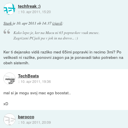
techfreak :)
::
10. apr 2011, 15:20
Stark
je
10. apr 2011 ob 14:37
izjavil
:
Kako lepo je, ker na Macu ni 65 popravkov vsak mesec.
Zagrizeni PCjaši pa v jok in na drevo... :)
Ker ti dejansko vidiš razliko med 65imi popravki in recimo 3mi? Po
velikosti ni razlike, ponovni zagon pa je ponavadi tako potreben na
obeh sistemih.
TechBeats
::
10. apr 2011, 19:36
mal si je mogu svoj mac ego boostat..
xD
barocco
::
10. apr 2011, 20:09