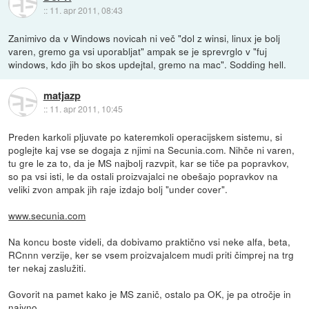
::
11. apr 2011, 08:43
Zanimivo da v Windows novicah ni več "dol z winsi, linux je bolj
varen, gremo ga vsi uporabljat" ampak se je sprevrglo v "fuj
windows, kdo jih bo skos updejtal, gremo na mac". Sodding hell.
matjazp
::
11. apr 2011, 10:45
Preden karkoli pljuvate po kateremkoli operacijskem sistemu, si
poglejte kaj vse se dogaja z njimi na Secunia.com. Nihče ni varen,
tu gre le za to, da je MS najbolj razvpit, kar se tiče pa popravkov,
so pa vsi isti, le da ostali proizvajalci ne obešajo popravkov na
veliki zvon ampak jih raje izdajo bolj "under cover".
www.secunia.com
Na koncu boste videli, da dobivamo praktično vsi neke alfa, beta,
RCnnn verzije, ker se vsem proizvajalcem mudi priti čimprej na trg
ter nekaj zaslužiti.
Govorit na pamet kako je MS zanič, ostalo pa OK, je pa otročje in
naivno.