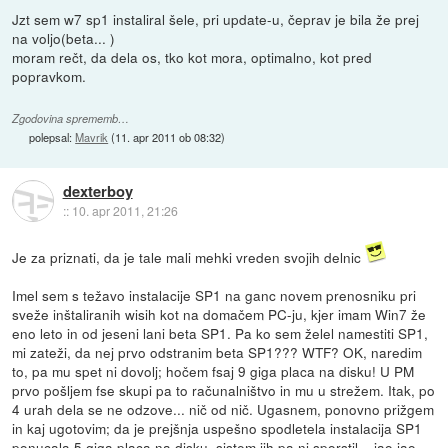
Jzt sem w7 sp1 instaliral šele, pri update-u, čeprav je bila že prej
na voljo(beta... )
moram rečt, da dela os, tko kot mora, optimalno, kot pred
popravkom.
Zgodovina sprememb…
polepsal:
Mavrik
(
11. apr 2011 ob 08:32
)
dexterboy
::
10. apr 2011, 21:26
Je za priznati, da je tale mali mehki vreden svojih delnic
Imel sem s težavo instalacije SP1 na ganc novem prenosniku pri
sveže inštaliranih wisih kot na domačem PC-ju, kjer imam Win7 že
eno leto in od jeseni lani beta SP1. Pa ko sem želel namestiti SP1,
mi zateži, da nej prvo odstranim beta SP1??? WTF? OK, naredim
to, pa mu spet ni dovolj; hočem fsaj 9 giga placa na disku! U PM
prvo pošljem fse skupi pa to računalništvo in mu u strežem. Itak, po
4 urah dela se ne odzove... nič od nič. Ugasnem, ponovno prižgem
in kaj ugotovim; da je prejšnja uspešno spodletela instalacija SP1
ponucala 5 giga placa na disku, sistem jih pa ni sporstil... jao jao