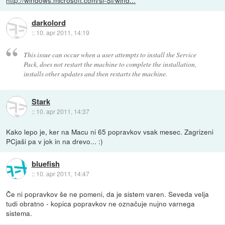
http://windows.microsoft.com/sl-SI/wind...
darkolord
::
10. apr 2011, 14:19
This issue can occur when a user attempts to install the Service
Pack, does not restart the machine to complete the installation,
installs other updates and then restarts the machine.
Stark
::
10. apr 2011, 14:37
Kako lepo je, ker na Macu ni 65 popravkov vsak mesec. Zagrizeni
PCjaši pa v jok in na drevo... :)
bluefish
::
10. apr 2011, 14:47
Če ni popravkov še ne pomeni, da je sistem varen. Seveda velja
tudi obratno - kopica popravkov ne označuje nujno varnega
sistema.