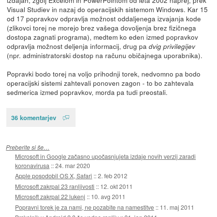
Visual Studiev in nazaj do operacijskih sistemom Windows. Kar 15
od 17 popravkov odpravlja možnost oddaljenega izvajanja kode
(zlikovci torej ne morejo brez vašega dovoljenja brez fizičnega
dostopa zagnati programa), medtem ko eden izmed popravkov
odpravlja možnost deljenja informacij, drug pa
dvig privilegijev
(npr. administratorski dostop na računu običajnega uporabnika).
Popravki bodo torej na voljo prihodnji torek, nedvomno pa bodo
operacijski sistemi zahtevali ponoven zagon - to bo zahtevala
sedmerica izmed popravkov, morda pa tudi preostali.
36 komentarjev
Preberite si še…
Microsoft in Google začasno upočasnjujeta izdaje novih verzij zaradi
koronavirusa
::
24. mar 2020
Apple posodobil OS X, Safari
::
2. feb 2012
Microsoft zakrpal 23 ranljivosti
::
12. okt 2011
Microsoft zakrpal 22 lukenj
::
10. avg 2011
Popravni torek je za nami, ne pozabite na namestitve
::
11. maj 2011