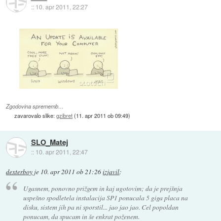
::
10. apr 2011, 22:27
Zgodovina sprememb…
zavarovalo slike:
gzibret
(
11. apr 2011 ob 09:49
)
SLO_Matej
::
10. apr 2011, 22:47
dexterboy
je
10. apr 2011 ob 21:26
izjavil
:
Ugasnem, ponovno prižgem in kaj ugotovim; da je prejšnja
uspešno spodletela instalacija SP1 ponucala 5 giga placa na
disku, sistem jih pa ni sporstil... jao jao jao. Cel popoldan
ponucam, da spucam in še enkrat poženem.