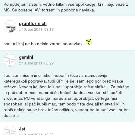
Ko updejtam sistem, vedno killam vse applikacije, ki nimajo veze z
MS. Se posebej AV, torrenti in podobna navlaka.
gruntfürmich
::
10. apr 2011, 08:19
spet mi kaj ne bo delalo zaradi popravkov...
gemini
::
10. apr 2011, 08:29
Tudi sam nisem imel nikoli nobenih težav z namestitvijo
kateregakoli popravka, tudi SP1 je šel sam lepo gor brez vsake
težave. Nevem kakšen folk neki uporablja računalnike... Za takšne
je pač dober mac, namreč če hočeš da dela vse kar si ti poželi
srce, imaš PC vendar ga moraš znat uporabljat, če tega nisi
sposoben, si pač kupiš mac, tam bodo tiste dve ali tri stvari ki jih
rabiš delale same brez težav odlično, vendar bo to tudi vse kar bo
delalo :)
Jst
::
10. apr 2011, 12:23