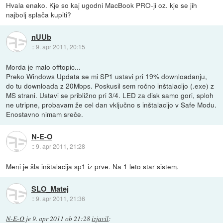
Hvala enako. Kje so kaj ugodni MacBook PRO-ji oz. kje se jih
najbolj splača kupiti?
nUUb
::
9. apr 2011, 20:15
Morda je malo offtopic...
Preko Windows Updata se mi SP1 ustavi pri 19% downloadanju,
do tu downloada z 20Mbps. Poskusil sem ročno inštalacijo (.exe) z
MS strani. Ustavi se približno pri 3/4. LED za disk samo gori, sploh
ne utripne, probavam že cel dan vključno s inštalacijo v Safe Modu.
Enostavno nimam sreče.
N-E-O
::
9. apr 2011, 21:28
Meni je šla inštalacija sp1 iz prve. Na 1 leto star sistem.
SLO_Matej
::
9. apr 2011, 21:36
N-E-O
je
9. apr 2011 ob 21:28
izjavil
: