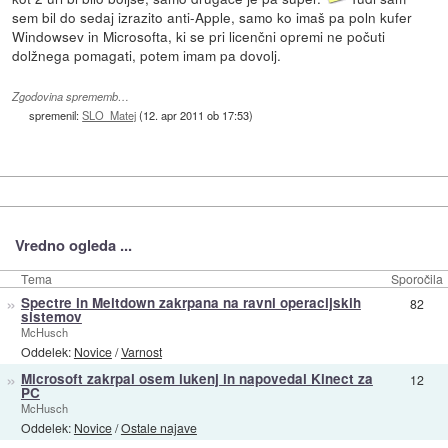
sem bil do sedaj izrazito anti-Apple, samo ko imaš pa poln kufer
Windowsev in Microsofta, ki se pri licenčni opremi ne počuti
dolžnega pomagati, potem imam pa dovolj.
Zgodovina sprememb…
spremenil:
SLO_Matej
(
12. apr 2011 ob 17:53
)
Vredno ogleda ...
Tema
Sporočila
»
Spectre in Meltdown zakrpana na ravni operacijskih
82
sistemov
McHusch
Oddelek:
Novice
/
Varnost
»
Microsoft zakrpal osem lukenj in napovedal Kinect za
12
PC
McHusch
Oddelek:
Novice
/
Ostale najave