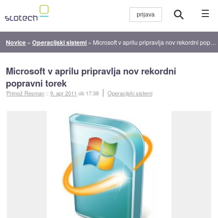
☰
Novice
»
Operacijski sistemi
»
Microsoft v aprilu pripravlja nov rekordni popravni torek
Microsoft v aprilu pripravlja nov rekordni
popravni torek
Primož Resman
::
9. apr 2011
ob 17:38
Operacijski sistemi