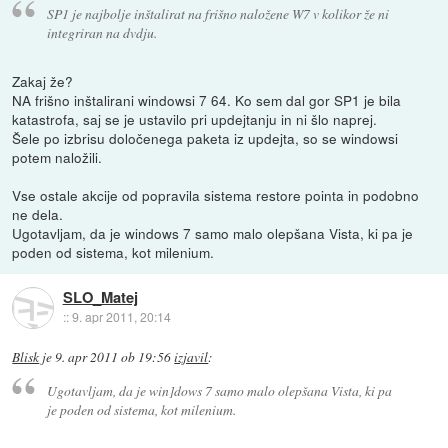
SP1 je najbolje inštalirat na frišno naložene W7 v kolikor že ni
integriran na dvdju.
Zakaj že?
NA frišno inštalirani windowsi 7 64. Ko sem dal gor SP1 je bila
katastrofa, saj se je ustavilo pri updejtanju in ni šlo naprej.
Šele po izbrisu določenega paketa iz updejta, so se windowsi
potem naložili.
Vse ostale akcije od popravila sistema restore pointa in podobno
ne dela.
Ugotavljam, da je windows 7 samo malo olepšana Vista, ki pa je
poden od sistema, kot milenium.
SLO_Matej
::
9. apr 2011, 20:14
Blisk
je
9. apr 2011 ob 19:56
izjavil
:
Ugotavljam, da je win]dows 7 samo malo olepšana Vista, ki pa
je poden od sistema, kot milenium.