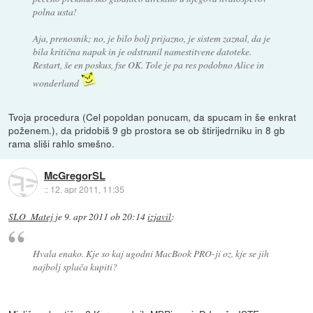
polna usta!
Aja, prenosnik; no, je bilo bolj prijazno, je sistem zaznal, da je
bila kritična napak in je odstranil namestitvene datoteke.
Restart, še en poskus, fse OK. Tole je pa res podobno Alice in
wonderland
Tvoja procedura (Cel popoldan ponucam, da spucam in še enkrat
poženem.), da pridobiš 9 gb prostora se ob štirijedrniku in 8 gb
rama sliši rahlo smešno.
McGregorSL
::
12. apr 2011, 11:35
SLO_Matej
je
9. apr 2011 ob 20:14
izjavil
:
Hvala enako. Kje so kaj ugodni MacBook PRO-ji oz. kje se jih
najbolj splača kupiti?