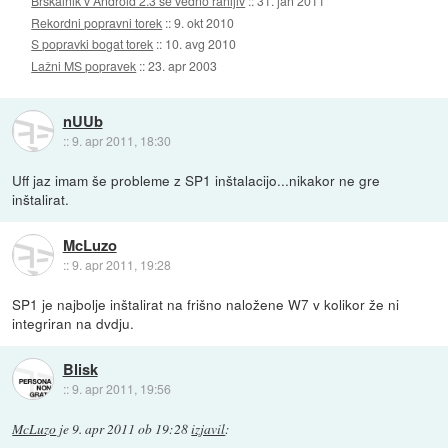
Brskalnik v Android 2.3 še vedno ranljiv
::
31. jan 2011
Rekordni popravni torek
::
9. okt 2010
S popravki bogat torek
::
10. avg 2010
Lažni MS popravek
::
23. apr 2003
nUUb
::
9. apr 2011, 18:30
Uff jaz imam še probleme z SP1 inštalacijo...nikakor ne gre
inštalirat.
McLuzo
::
9. apr 2011, 19:28
SP1 je najbolje inštalirat na frišno naložene W7 v kolikor že ni
integriran na dvdju.
Blisk
::
9. apr 2011, 19:56
McLuzo
je
9. apr 2011 ob 19:28
izjavil
: