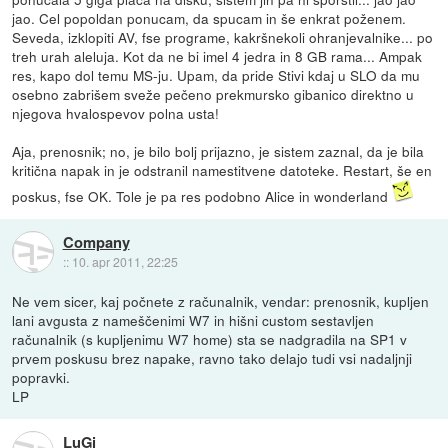
jao. Cel popoldan ponucam, da spucam in še enkrat poženem.
Seveda, izklopiti AV, fse programe, kakršnekoli ohranjevalnike... po
treh urah aleluja. Kot da ne bi imel 4 jedra in 8 GB rama... Ampak
res, kapo dol temu MS-ju. Upam, da pride Stivi kdaj u SLO da mu
osebno zabrišem sveže pečeno prekmursko gibanico direktno u
njegova hvalospevov polna usta!
Aja, prenosnik; no, je bilo bolj prijazno, je sistem zaznal, da je bila
kritična napak in je odstranil namestitvene datoteke. Restart, še en
poskus, fse OK. Tole je pa res podobno Alice in wonderland
Company
::
10. apr 2011, 22:25
Ne vem sicer, kaj počnete z računalnik, vendar: prenosnik, kupljen
lani avgusta z nameščenimi W7 in hišni custom sestavljen
računalnik (s kupljenimu W7 home) sta se nadgradila na SP1 v
prvem poskusu brez napake, ravno tako delajo tudi vsi nadaljnji
popravki.
LP
LuGi