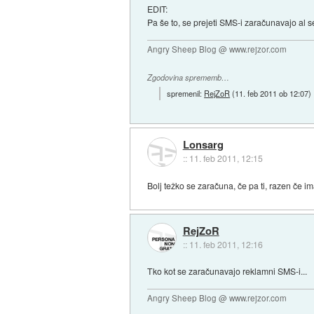
EDIT:
Pa še to, se prejeti SMS-i zaračunavajo al s
Angry Sheep Blog @ www.rejzor.com
Zgodovina sprememb…
spremenil:
RejZoR
(
11. feb 2011 ob 12:07
)
Lonsarg
::
11. feb 2011, 12:15
Bolj težko se zaračuna, če pa ti, razen če i
RejZoR
::
11. feb 2011, 12:16
Tko kot se zaračunavajo reklamni SMS-i...
Angry Sheep Blog @ www.rejzor.com