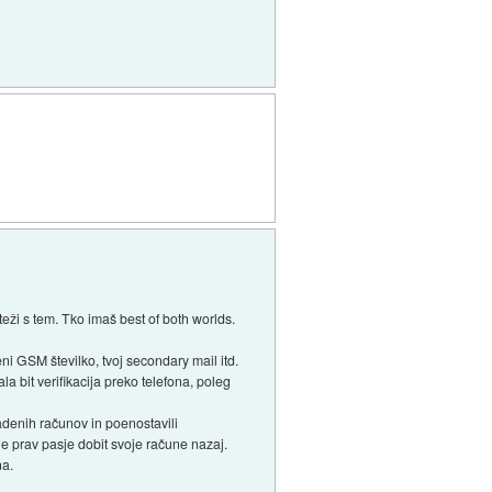
eži s tem. Tko imaš best of both worlds.
i GSM številko, tvoj secondary mail itd.
a bit verifikacija preko telefona, poleg
adenih računov in poenostavili
 je prav pasje dobit svoje račune nazaj.
na.