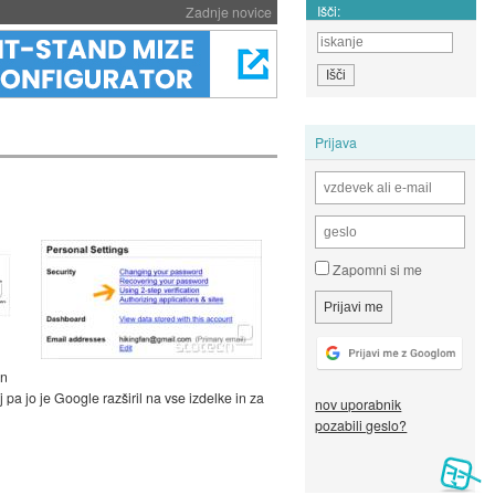
Išči:
Zadnje novice
Prijava
Zapomni si me
in
a jo je Google razširil na vse izdelke in za
nov uporabnik
pozabili geslo?