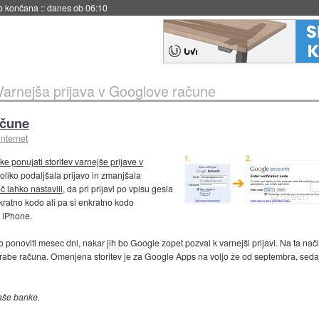
s ob 06:09
Varnejša prijava v Googlove račune
ačune
internet
ke ponujati storitev varnejše prijave v
oliko podaljšala prijavo in zmanjšala
 lahko nastavili
, da pri prijavi po vpisu gesla
ratno kodo ali pa si enkratno kodo
i iPhone.
o ponoviti mesec dni, nakar jih bo Google zopet pozval k varnejši prijavi. Na ta nač
rabe računa. Omenjena storitev je za Google Apps na voljo že od septembra, sedaj p
aše banke.