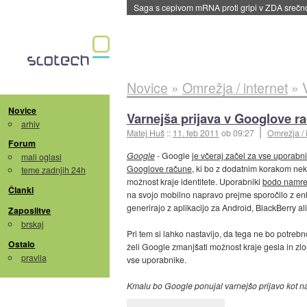
BMW v vozilih začel predvajati reklame
::
dane
Novice
»
Omrežja / internet
»
Novice
Varnejša prijava v Googlove r
arhiv
Matej Huš
::
11. feb 2011
ob 09:27
Omrežja / 
Forum
Google
- Google
je včeraj začel za vse uporabni
mali oglasi
Googlove račune
, ki bo z dodatnim korakom nek
teme zadnjih 24h
možnost kraje identitete. Uporabniki
bodo namreč
Članki
na svojo mobilno napravo prejme sporočilo z enk
generirajo z aplikacijo za Android, BlackBerry al
Zaposlitve
brskaj
Pri tem si lahko nastavijo, da tega ne bo potrebn
Ostalo
želi Google zmanjšati možnost kraje gesla in zlo
pravila
vse uporabnike.
Kmalu bo Google ponujal varnejšo prijavo kot n