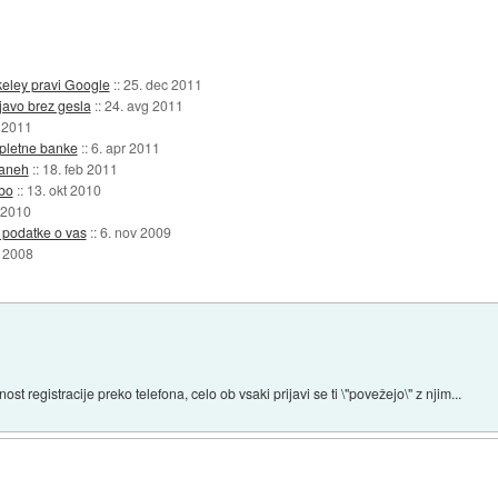
keley pravi Google
::
25. dec 2011
javo brez gesla
::
24. avg 2011
l 2011
pletne banke
::
6. apr 2011
raneh
::
18. feb 2011
bo
::
13. okt 2010
 2010
podatke o vas
::
6. nov 2009
 2008
t registracije preko telefona, celo ob vsaki prijavi se ti \"povežejo\" z njim...