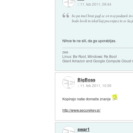
::
11. feb 2011, 09:44
bo pa imel brat gugl se en tvoj podatek in
bodo lovili in iskal kaj pocenjas) in se laz
Nihce te ne sili, da ga uporabljas.
zee
Linux: Be Root, Windows: Re Boot
Giant Amazon and Google Compute Cloud in
BigBoss
::
11. feb 2011, 10:39
Kopirajo naše domače znanje
http://www.securekey.si/
swar1