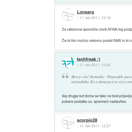
Lonsarg
::
11. feb 2011, 12:18
Za raklamne sporočila morš AFAIK kaj podpis
Če bi blo možno nekomu poslat SMS in bi on 
techfreak :)
::
11. feb 2011, 12:30
Men je všeč Hotmailov "Disposable passw
računalniku. Ko si doma pa ti ne teži s te
Saj drugje kot doma se tako ne boš prijavljal
pobere podatke oz. spremeni nastavitve.
scorpio28
::
11. feb 2011, 12:37