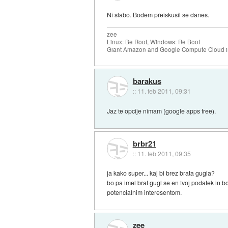
Ni slabo. Bodem preiskusil se danes.
zee
Linux: Be Root, Windows: Re Boot
Giant Amazon and Google Compute Cloud in
barakus
::
11. feb 2011, 09:31
Jaz te opcije nimam (google apps free).
brbr21
::
11. feb 2011, 09:35
ja kako super... kaj bi brez brata gugla?
bo pa imel brat gugl se en tvoj podatek in bo
potencialnim interesentom.
zee