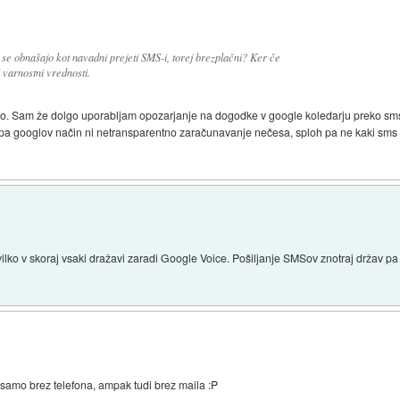
 se obnašajo kot navadni prejeti SMS-i, torej brezplačni? Ker če
 varnostni vrednosti.
. Sam že dolgo uporabljam opozarjanje na dogodke v google koledarju preko sms s
 pa googlov način ni netransparentno zaračunavanje nečesa, sploh pa ne kaki sms k
vilko v skoraj vsaki dražavi zaradi Google Voice. Pošiljanje SMSov znotraj držav pa
e samo brez telefona, ampak tudi brez maila :P