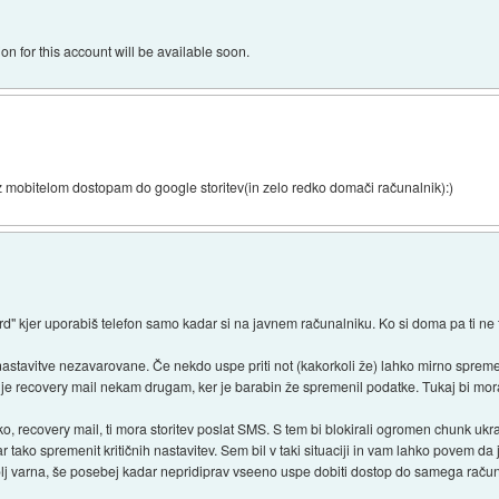
ion for this account will be available soon.
 z mobitelom dostopam do google storitev(in zelo redko domači računalnik):)
 kjer uporabiš telefon samo kadar si na javnem računalniku. Ko si doma pa ti ne t
astavitve nezavarovane. Če nekdo uspe priti not (kakorkoli že) lahko mirno spremen
lje recovery mail nekam drugam, ker je barabin že spremenil podatke. Tukaj bi moral
o, recovery mail, ti mora storitev poslat SMS. S tem bi blokirali ogromen chunk ukr
 tako spremenit kritičnih nastavitev. Sem bil v taki situaciji in vam lahko povem da
lj varna, še posebej kadar nepridiprav vseeno uspe dobiti dostop do samega raču