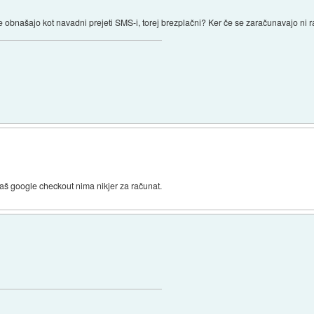
e obnašajo kot navadni prejeti SMS-i, torej brezplačni? Ker če se zaračunavajo ni r
maš google checkout nima nikjer za računat.