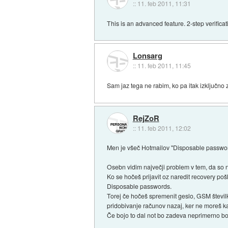
::
11. feb 2011, 11:31
This is an advanced feature. 2-step verificat
Lonsarg
::
11. feb 2011, 11:45
Sam jaz tega ne rabim, ko pa itak izključno
RejZoR
::
11. feb 2011, 12:02
Men je všeč Hotmailov "Disposable password"
Osebn vidim največji problem v tem, da so n
Ko se hočeš prijavit oz naredit recovery poš
Disposable passwords.
Torej če hočeš spremenit geslo, GSM številk
pridobivanje računov nazaj, ker ne moreš kar
Če bojo to dal not bo zadeva neprimerno bo