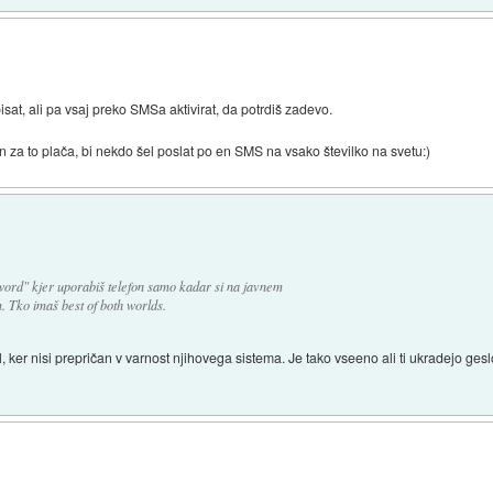
at, ali pa vsaj preko SMSa aktivirat, da potrdiš zadevo.
za to plača, bi nekdo šel poslat po en SMS na vsako številko na svetu:)
ord" kjer uporabiš telefon samo kadar si na javnem
m. Tko imaš best of both worlds.
, ker nisi prepričan v varnost njihovega sistema. Je tako vseeno ali ti ukradejo geslo