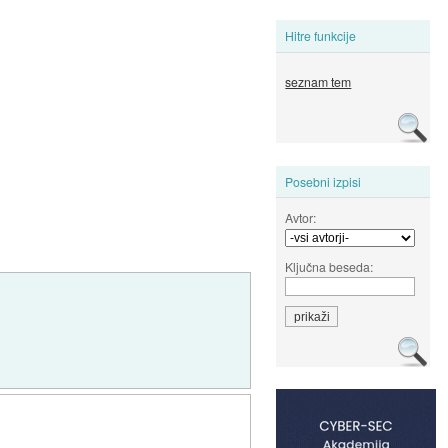
Hitre funkcije
seznam tem
Posebni izpisi
Avtor:
Ključna beseda: