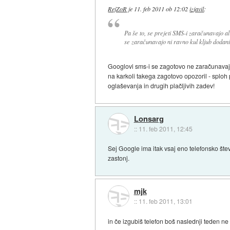
RejZoR
je
11. feb 2011 ob 12:02
izjavil
:
Pa še to, se prejeti SMS-i zaračunavajo al
se zaračunavajo ni ravno kul kljub dodani
Googlovi sms-i se zagotovo ne zaračunavajo
na karkoli takega zagotovo opozoril - sploh
oglaševanja in drugih plačljivih zadev!
Lonsarg
::
11. feb 2011, 12:45
Sej Google ima itak vsaj eno telefonsko šte
zastonj.
mjk
::
11. feb 2011, 13:01
in če izgubiš telefon boš naslednji teden n