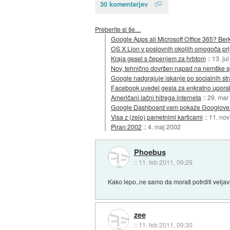
30 komentarjev
Preberite si še…
Google Apps ali Microsoft Office 365? Ber
OS X Lion v poslovnih okoljih omogoča pri
Kraja gesel s čepenjem za hrbtom
::
13. ju
Nov, tehnično dovršen napad na nemške s
Google nadgrajuje iskanje po socialnih st
Facebook uvedel gesla za enkratno upora
Američani lačni hitrega interneta
::
29. mar
Google Dashboard vam pokaže Googlove 
Visa z (zelo) pametnimi karticami
::
11. nov
Piran 2002
::
4. maj 2002
Phoebus
::
11. feb 2011, 09:29
Kako lepo..ne samo da moraš potrditi veljavnos
zee
::
11. feb 2011, 09:30