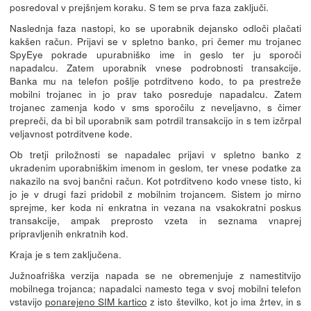
posredoval v prejšnjem koraku. S tem se prva faza zaključi.
Naslednja faza nastopi, ko se uporabnik dejansko odloči plačati
kakšen račun. Prijavi se v spletno banko, pri čemer mu trojanec
SpyEye pokrade upurabniško ime in geslo ter ju sporoči
napadalcu. Zatem uporabnik vnese podrobnosti transakcije.
Banka mu na telefon pošlje potrditveno kodo, to pa prestreže
mobilni trojanec in jo prav tako posreduje napadalcu. Zatem
trojanec zamenja kodo v sms sporočilu z neveljavno, s čimer
prepreči, da bi bil uporabnik sam potrdil transakcijo in s tem izčrpal
veljavnost potrditvene kode.
Ob tretji priložnosti se napadalec prijavi v spletno banko z
ukradenim uporabniškim imenom in geslom, ter vnese podatke za
nakazilo na svoj bančni račun. Kot potrditveno kodo vnese tisto, ki
jo je v drugi fazi pridobil z mobilnim trojancem. Sistem jo mirno
sprejme, ker koda ni enkratna in vezana na vsakokratni poskus
transakcije, ampak preprosto vzeta in seznama vnaprej
pripravljenih enkratnih kod.
Kraja je s tem zaključena.
Južnoafriška verzija napada se ne obremenjuje z namestitvijo
mobilnega trojanca; napadalci namesto tega v svoj mobilni telefon
vstavijo
ponarejeno SIM kartico
z isto številko, kot jo ima žrtev, in s