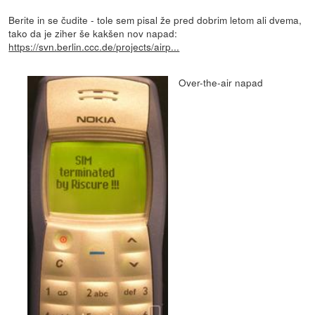
Berite in se čudite - tole sem pisal že pred dobrim letom ali dvema,
tako da je ziher še kakšen nov napad:
https://svn.berlin.ccc.de/projects/airp...
Over-the-air napad