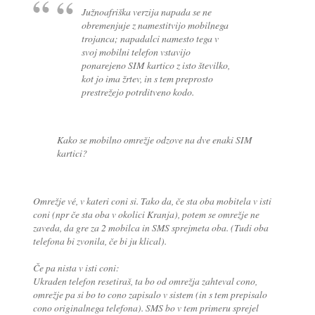
Južnoafriška verzija napada se ne
obremenjuje z namestitvijo mobilnega
trojanca; napadalci namesto tega v
svoj mobilni telefon vstavijo
ponarejeno SIM kartico z isto številko,
kot jo ima žrtev, in s tem preprosto
prestrežejo potrditveno kodo.
Kako se mobilno omrežje odzove na dve enaki SIM
kartici?
Omrežje vé, v kateri coni si. Tako da, če sta oba mobitela v isti
coni (npr če sta oba v okolici Kranja), potem se omrežje ne
zaveda, da gre za 2 mobilca in SMS sprejmeta oba. (Tudi oba
telefona bi zvonila, če bi ju klical).
Če pa nista v isti coni:
Ukraden telefon resetiraš, ta bo od omrežja zahteval cono,
omrežje pa si bo to cono zapisalo v sistem (in s tem prepisalo
cono originalnega telefona). SMS bo v tem primeru sprejel