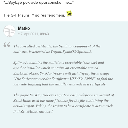
"...SpyEye pokrade upurabniško ime..."
Tile S-T Pisuni ™ so res fenomeni.
Matko
::
7. apr 2011, 09:43
The so-called certificate, the Symbian component of the
malware, is detected as Trojan:SymbOS/Spitmo.A.
Spitmo.A contains the malicious executable (sms.exe) and
another installer which contains an executable named
SmsControl.exe. SmsControl.exe will just display the message
"Die Seriennummer des Zertifikats: Ü88689-1299F" to fool the
user into thinking that the installer was indeed a certificate.
The name SmsControl.exe is quite a co-incidence as a variant of
ZeusMitmo used the same filename for the file containing the
actual trojan. Faking the trojan to be a certificate is also a trick
that ZeusMitmo has used.