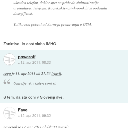
ukraden telefon, dokler spet ne pride do sinhronizacije
orginalnega telefona. Ko nekakšen pink-ponk bi si podajala
dosegljivost.
Toliko sem pobral od 3urnega predavanja o GSM.
Zanimivo. In dost slabo IMHO.
poweroff
::
12. apr 2011, 08:33
cegu
je
11. apr 2011 ob 21:56
izjavil
:
Omrežje vé, v kateri coni si.
S tem, da sta coni v Sloveniji dve.
Fave
::
12. apr 2011, 09:32
poweroff
je
12. apr 2011 ob 08:33
izjavil
: