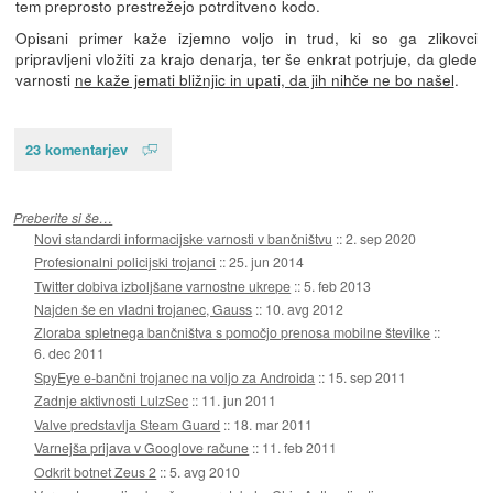
tem preprosto prestrežejo potrditveno kodo.
Opisani primer kaže izjemno voljo in trud, ki so ga zlikovci
pripravljeni vložiti za krajo denarja, ter še enkrat potrjuje, da glede
varnosti
ne kaže jemati bližnjic in upati, da jih nihče ne bo našel
.
23 komentarjev
Preberite si še…
Novi standardi informacijske varnosti v bančništvu
::
2. sep 2020
Profesionalni policijski trojanci
::
25. jun 2014
Twitter dobiva izboljšane varnostne ukrepe
::
5. feb 2013
Najden še en vladni trojanec, Gauss
::
10. avg 2012
Zloraba spletnega bančništva s pomočjo prenosa mobilne številke
::
6. dec 2011
SpyEye e-bančni trojanec na voljo za Androida
::
15. sep 2011
Zadnje aktivnosti LulzSec
::
11. jun 2011
Valve predstavlja Steam Guard
::
18. mar 2011
Varnejša prijava v Googlove račune
::
11. feb 2011
Odkrit botnet Zeus 2
::
5. avg 2010