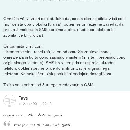
Omrežje vé, v kateri coni si. Tako da, če sta oba mobitela v isti coni
(npr če sta oba v okolici Kranja), potem se omrežje ne zaveda, da
gre za 2 mobilca in SMS sprejmeta oba. (Tudi oba telefona bi
zvonila, če bi ju klical).
Če pa nista v isti coni:
Ukraden telefon resetiraš, ta bo od omrežja zahteval cono,
omrežje pa si bo to cono zapisalo v sistem (in s tem prepisalo cono
originalnega telefona). SMS bo v tem primeru sprejel ukraden
telefon, dokler spet ne pride do sinhronizacije orginalnega
telefona. Ko nekakšen pink-ponk bi si podajala dosegljivost.
Toliko sem pobral od 3urnega predavanja o GSM.
Fave
::
12. apr 2011, 00:40
cegu
je
11. apr 2011 ob 21:56
izjavil
:
Fave
je
7. apr 2011 ob 17:43
izjavil
: