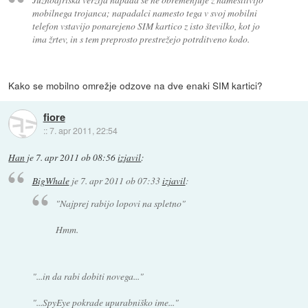
mobilnega trojanca; napadalci namesto tega v svoj mobilni
telefon vstavijo ponarejeno SIM kartico z isto številko, kot jo
ima žrtev, in s tem preprosto prestrežejo potrditveno kodo.
Kako se mobilno omrežje odzove na dve enaki SIM kartici?
fiore
::
7. apr 2011, 22:54
Han
je
7. apr 2011 ob 08:56
izjavil
:
BigWhale
je
7. apr 2011 ob 07:33
izjavil
:
"Najprej rabijo lopovi na spletno"
Hmm.
"...in da rabi dobiti novega..."
"...SpyEye pokrade upurabniško ime..."