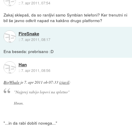
::
7. apr 2011, 07:54
Zakaj sklepaš, da so ranljivi samo Symbian telefoni? Ker trenutni ni
bil še javno odkrit napad na kakšno drugo platformo?
FireSnake
::
7. apr 2011, 08:17
Ena beseda: prebrisano :D
Han
::
7. apr 2011, 08:56
BigWhale
je
7. apr 2011 ob 07:33
izjavil
:
"Najprej rabijo lopovi na spletno"
Hmm.
"...in da rabi dobiti novega..."