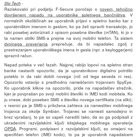
-
Slo-Tech
Raziskovalci pri podjetju F-Secure poročajo o
novem, tehnično
dovršenem napadu na uporabnike spletnega bančništva
. V
normalnih okoliščinah se uporabnik prijavi v spletno banko kar z
uporabniškim imenom in geslom, ko pa želi opraviti transakcijo, jo
rabi posebej avtorizirati z vpisom posebne številke (mTAN), ki jo v
ta namen obliki SMS-a prejme na svoj mobilni telefon. Ta sistem
dvojnega preverjanja
preprečuje, da bi napadalec zgolj z
prestrezanjem uporabniškega imena in gesla (npr. s keyloggerjem)
spraznil račun.
Napad poteka v več fazah. Najprej rabijo lopovi na spletno stran
banke nastaviti opozorilo, da je uporabnikovo digitalno potrdilo
poteklo in da rabi dobiti novega (nič od tega seveda ni res).
Opozorilo vstavijo s predhodno nameščenim trojancem SpyEye.
Ko uporabnik klikne na opozorilo, pride na napadalčev strežnik,
kjer je povprašan po svoji mobilni številki in IMEI kodi mobitela. Ko
ju vnese, dobi poseben SMS s številko novega certifikata (na sliki);
v resnici pa je SMS-u priložena zahteva za namestitev mobilnega
trojanca za okolje Symbian. Trojanec se namesti samodejno in
brez vprašanj, to pa so uspeli narediti tako, da so ga podpisali z
ukradenimi razvijalskimi ključi kitajskega mobilnega operaterja
OPDA
. Programi, podpisani z razvijalskimi ključi, so omejeni na
specifičen telefon (IMEI kodo), to pa je uporabnik napadalcem