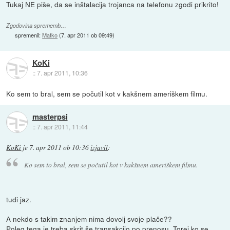
Tukaj NE piše, da se inštalacija trojanca na telefonu zgodi prikrito!
Zgodovina sprememb…
spremenil:
Matko
(
7. apr 2011 ob 09:49
)
KoKi
::
7. apr 2011, 10:36
Ko sem to bral, sem se počutil kot v kakšnem ameriškem filmu.
masterpsi
::
7. apr 2011, 11:44
KoKi
je
7. apr 2011 ob 10:36
izjavil
:
Ko sem to bral, sem se počutil kot v kakšnem ameriškem filmu.
tudi jaz.
A nekdo s takim znanjem nima dovolj svoje plače??
Poleg tega je treba skrit še transakcijo po prenosu. Torej ko se