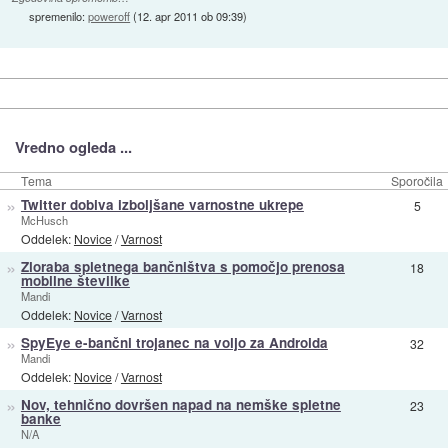
spremenilo:
poweroff
(
12. apr 2011 ob 09:39
)
Vredno ogleda ...
Tema
Sporočila
»
Twitter dobiva izboljšane varnostne ukrepe
5
McHusch
Oddelek:
Novice
/
Varnost
»
Zloraba spletnega bančništva s pomočjo prenosa
18
mobilne številke
Mandi
Oddelek:
Novice
/
Varnost
»
SpyEye e-bančni trojanec na voljo za Androida
32
Mandi
Oddelek:
Novice
/
Varnost
»
Nov, tehnično dovršen napad na nemške spletne
23
banke
N/A