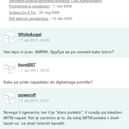
Varnostna analiza bančnega protokola: Chip Authentication
Programme je neustrezen
::
7. mar 2009
Snakes On A Tor
::
29. avg 2006
500 aktivnih uporabnikov
::
13. dec 2000
WhiteAngel
::
7. apr 2011, 00:08
Vse lepo in prav. AMPAK, SpyEye se pa namesti kako točno?
bond007
::
7. apr 2011, 00:35
Kako pa pride napadalec do digitalnega potrdila?
poweroff
::
7. apr 2011, 07:21
Novega ti zgenerira, ker ti je "staro poteklo". V ozadju pa klasičen
MITM napad. Kar je zanimivo je to, da tukaj MITM poteka v dveh
fazah oz. na dveh ločenih kanalih.