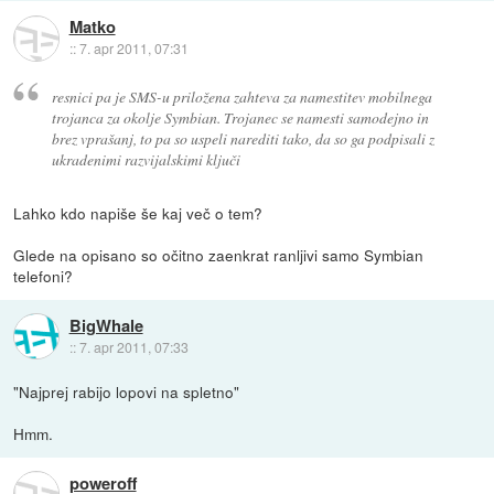
Matko
::
7. apr 2011, 07:31
resnici pa je SMS-u priložena zahteva za namestitev mobilnega
trojanca za okolje Symbian. Trojanec se namesti samodejno in
brez vprašanj, to pa so uspeli narediti tako, da so ga podpisali z
ukradenimi razvijalskimi ključi
Lahko kdo napiše še kaj več o tem?
Glede na opisano so očitno zaenkrat ranljivi samo Symbian
telefoni?
BigWhale
::
7. apr 2011, 07:33
"Najprej rabijo lopovi na spletno"
Hmm.
poweroff