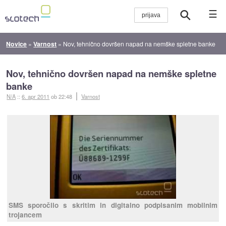
☰
Novice
»
Varnost
»
Nov, tehnično dovršen napad na nemške spletne banke
Nov, tehnično dovršen napad na nemške spletne
banke
N/A
::
6. apr 2011
ob 22:48
Varnost
SMS sporočilo s skritim in digitalno podpisanim mobilnim
trojancem