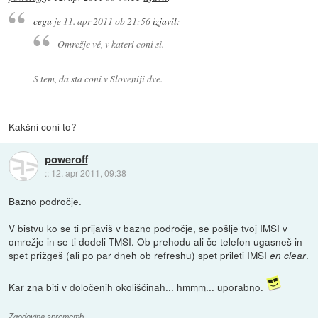
cegu
je
11. apr 2011 ob 21:56
izjavil
:
Omrežje vé, v kateri coni si.
S tem, da sta coni v Sloveniji dve.
Kakšni coni to?
poweroff
::
12. apr 2011, 09:38
Bazno področje.
V bistvu ko se ti prijaviš v bazno področje, se pošlje tvoj IMSI v
omrežje in se ti dodeli TMSI. Ob prehodu ali če telefon ugasneš in
spet prižgeš (ali po par dneh ob refreshu) spet prileti IMSI
.
en clear
Kar zna biti v določenih okoliščinah... hmmm... uporabno.
Zgodovina sprememb…