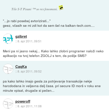
Tile S-T Pisuni ™ so res fenomeni.
"...jo rabi posebej avtorizirati..."
geez, včasih se mi zdi kot da sem šel na balkan-tech.com....
gzibret
::
8. apr 2011, 09:51
Meni pa ni jasno nekaj... Kako lahko zlobni programer naloži neko
aplikacijo na tvoj telefon ZGOLJ s tem, da pošlje SMS?
CaqKa
::
8. apr 2011, 09:52
pa kako lahko imajo gesla za potrjevanje transakcije nekje
harcdodana in veljavna dalj časa. pri secure ID morš v roku ene
minute vpisat, drugače si pečen...
poweroff
::
8. apr 2011, 11:08