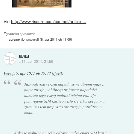
Vir:
http://www.riscure.com/contact/article-...
Zgodovina sprememb…
spremenilo:
poweroff
(
8. apr 2011 ob 11:09
)
cegu
::
11. apr 2011, 21:56
Fave
je
7. apr 2011 ob 17:43
izjavil
:
Južnoafriška verzija napada se ne obremenjuje z
namestitvijo mobilnega trojanca; napadalci
namesto tega v svoj mobilni telefon vstavijo
ponarejeno SIM kartico z isto številko, kot jo ima
žrtev, in s tem preprosto prestrežejo potrditveno
kodo.
Kako se mobilno omrežje odzove na dve enaki SIM kartici?