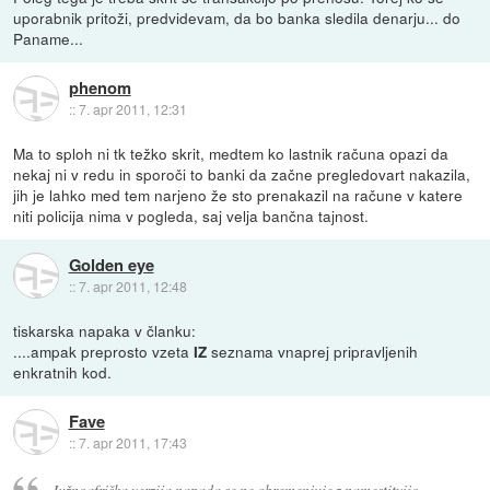
uporabnik pritoži, predvidevam, da bo banka sledila denarju... do
Paname...
phenom
::
7. apr 2011, 12:31
Ma to sploh ni tk težko skrit, medtem ko lastnik računa opazi da
nekaj ni v redu in sporoči to banki da začne pregledovart nakazila,
jih je lahko med tem narjeno že sto prenakazil na račune v katere
niti policija nima v pogleda, saj velja bančna tajnost.
Golden eye
::
7. apr 2011, 12:48
tiskarska napaka v članku:
....ampak preprosto vzeta
seznama vnaprej pripravljenih
IZ
enkratnih kod.
Fave
::
7. apr 2011, 17:43
Južnoafriška verzija napada se ne obremenjuje z namestitvijo