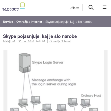
☰
Novice
»
Omrežja / internet
»
Skype pojasnjuje, kaj je šlo narobe
Skype pojasnjuje, kaj je šlo narobe
Matej Huš
::
30. dec 2010
ob 01:07
Omrežja / internet