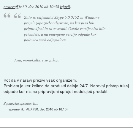
poweroff
je
30. dec 2010 ob 10:38
izjavil
:
Zato so odjemalci Skype 5.0.0152 za Windows
prejeli zapoznele odgovore, na kar niso bili
pripravljeni in so se sesuli. Ostale verzije niso bile
prizadete, a na omenjeno verzijo odpade kar
polovica vseh odjemalcev.
Jaja, monokulture so zakon.
Kot da v naravi preživi vsak organizem.
Problem je ker želimo da produkti delajo 24/7. Naravni pristop tukaj
odpade ker nismo pripravljeni sprejet nedelujoč produkt.
Zgodovina sprememb…
spremenilo:
ABX
(
30. dec 2010 ob 16:10
)