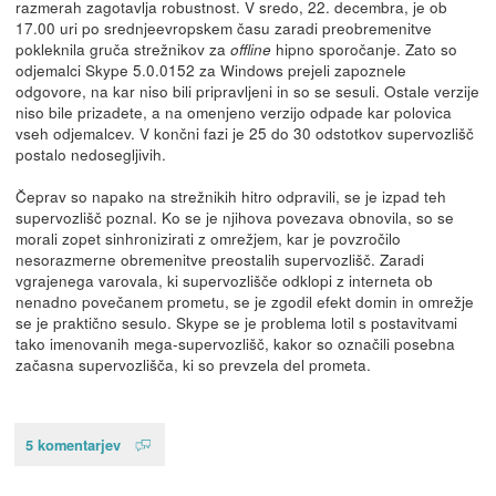
razmerah zagotavlja robustnost. V sredo, 22. decembra, je ob
17.00 uri po srednjeevropskem času zaradi preobremenitve
pokleknila gruča strežnikov za
hipno sporočanje. Zato so
offline
odjemalci Skype 5.0.0152 za Windows prejeli zapoznele
odgovore, na kar niso bili pripravljeni in so se sesuli. Ostale verzije
niso bile prizadete, a na omenjeno verzijo odpade kar polovica
vseh odjemalcev. V končni fazi je 25 do 30 odstotkov supervozlišč
postalo nedosegljivih.
Čeprav so napako na strežnikih hitro odpravili, se je izpad teh
supervozlišč poznal. Ko se je njihova povezava obnovila, so se
morali zopet sinhronizirati z omrežjem, kar je povzročilo
nesorazmerne obremenitve preostalih supervozlišč. Zaradi
vgrajenega varovala, ki supervozlišče odklopi z interneta ob
nenadno povečanem prometu, se je zgodil efekt domin in omrežje
se je praktično sesulo. Skype se je problema lotil s postavitvami
tako imenovanih mega-supervozlišč, kakor so označili posebna
začasna supervozlišča, ki so prevzela del prometa.
5 komentarjev