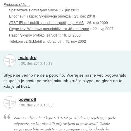
Preberite si še…
Spet težave z omrežjem Skype
::
7. jun 2011
Enodnevni razpad Skypovega omrežja
::
23. dec 2010
AT&T iPhoni dobili sposobnost pošiljanja MMS
::
26. sep 2009
Skype krivi Windows posodobitve za 48-urni izpad
::
22. avg 2007
Razbit Skypov protokol za VoIP
::
19. jul 2006
Telekom vs. Si.Mobil ali obratno?
::
15. nov 2002
matejdro
::
30. dec 2010, 10:19
Skype še vedno ne dela popolno. Včeraj se nas je več pogovarjalo
skupaj in je hostu po nekaj minutah zrušilo skype, ne glede na to,
kdo je bil host.
poweroff
::
30. dec 2010, 10:38
Zato so odjemalci Skype 5.0.0152 za Windows prejeli zapoznele
odgovore, na kar niso bili pripravljeni in so se sesuli. Ostale
verzije niso bile prizadete, a na omenjeno verzijo odpade kar