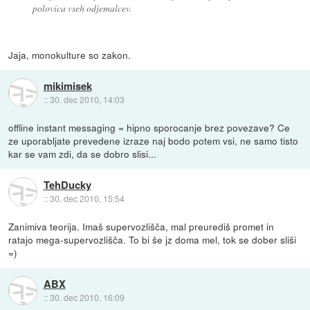
polovica vseh odjemalcev.
Jaja, monokulture so zakon.
mikimisek
::
30. dec 2010, 14:03
offline instant messaging = hipno sporocanje brez povezave? Ce
ze uporabljate prevedene izraze naj bodo potem vsi, ne samo tisto
kar se vam zdi, da se dobro slisi...
TehDucky
::
30. dec 2010, 15:54
Zanimiva teorija. Imaš supervozlišča, mal preurediš promet in
ratajo mega-supervozlišča. To bi še jz doma mel, tok se dober sliši
=)
ABX
::
30. dec 2010, 16:09