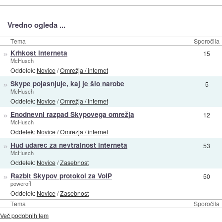
Vredno ogleda ...
Tema
Sporočila
»
Krhkost interneta
15
McHusch
Oddelek:
Novice
/
Omrežja / internet
»
Skype pojasnjuje, kaj je šlo narobe
5
McHusch
Oddelek:
Novice
/
Omrežja / internet
»
Enodnevni razpad Skypovega omrežja
12
McHusch
Oddelek:
Novice
/
Omrežja / internet
»
Hud udarec za nevtralnost interneta
53
McHusch
Oddelek:
Novice
/
Zasebnost
»
Razbit Skypov protokol za VoIP
50
poweroff
Oddelek:
Novice
/
Zasebnost
Tema
Sporočila
Več podobnih tem