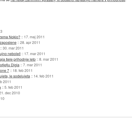
13
evzema Nokio?
::
17. maj 2011
 zaposlene
::
28. apr 2011
::
30. mar 2011
ujno neboleč
::
17. mar 2011
a šele prihodnje leto
::
8. mar 2011
djetju Digia
::
7. mar 2011
hone 7
::
18. feb 2011
jeta, le sodelujeta
::
14. feb 2011
eb 2011
a
::
5. feb 2011
21. dec 2010
010