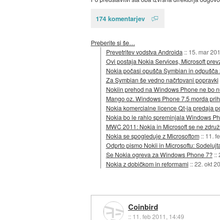
174 komentarjev
Preberite si še…
Prevetritev vodstva Androida
::
15. mar 20
Ovi postaja Nokia Services, Microsoft pr
Nokia počasi opušča Symbian in odpušča
Za Symbian še vedno načrtovani popravki
Nokiin prehod na Windows Phone ne bo n
Mango oz. Windows Phone 7.5 morda prihaj
Nokia komercialne licence Qt-ja predaja po
Nokia bo le rahlo spreminjala Windows P
MWC 2011: Nokia in Microsoft se ne združu
Nokia se spogleduje z Microsoftom
::
11. f
Odprto pismo Nokii in Microsoftu: Sodelujt
Se Nokia ogreva za Windows Phone 7?
::
Nokia z dobičkom in reformami
::
22. okt 2
Coinbird
::
11. feb 2011, 14:49