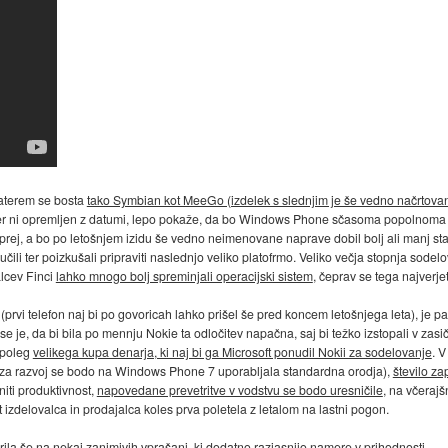
katerem se bosta
tako Symbian kot MeeGo (izdelek s slednjim je še vedno načrtovan 
icer ni opremljen z datumi, lepo pokaže, da bo Windows Phone sčasoma popolnoma 
rej, a bo po letošnjem izidu še vedno neimenovane naprave dobil bolj ali manj st
učili ter poizkušali pripraviti naslednjo veliko platofrmo. Veliko večja stopnja sodel
alcev Finci
lahko mnogo bolj spreminjali operacijski sistem
, čeprav se tega najverj
 (prvi telefon naj bi po govoricah lahko prišel še pred koncem letošnjega leta), je 
se je, da bi bila po mennju Nokie ta odločitev napačna, saj bi težko izstopali v za
 poleg
velikega kupa denarja, ki naj bi ga Microsoft ponudil Nokii za sodelovanje
. 
 za razvoj se bodo na Windows Phone 7 uporabljala standardna orodja),
število z
niti produktivnost,
napovedane prevetritve v vodstvu se bodo uresničile
, na včerajš
kot izdelovalca in prodajalca koles prva poletela z letalom na lastni pogon.
rila še
na nekaj zanimivih vprašanj, ki dodatno razjasnijo namere v prihodnosti
.