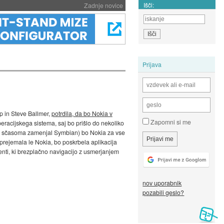
Išči:
Zadnje novice
Prijava
op in Steve Ballmer,
potrdila, da bo Nokia v
Zapomni si me
racijskega sistema, saj bo prišlo do nekoliko
bo sčasoma zamenjal Symbian) bo Nokia za vse
prejemala le Nokia, bo poskrbela aplikacija
nti, ki brezplačno navigacijo z usmerjanjem
nov uporabnik
pozabili geslo?