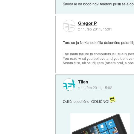
Škoda le da bodo novi telefoni prišli šele ob
Gregor P
::
11. feb 2011, 15:01
Tore se je Nokia odločila dokončno potoniti;
The main failure in computers is usually lo
You read what you believe and you believe w
Nisam čit'o, ali osudjujem (nisem bral, a ob
Tilen
::
11. feb 2011, 15:02
Odlično, odlično, ODLIČNO!