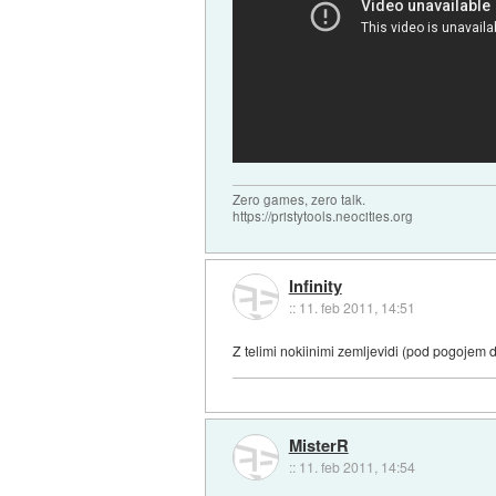
Zero games, zero talk.
https://pristytools.neocities.org
Infinity
::
11. feb 2011, 14:51
Z telimi nokiinimi zemljevidi (pod pogojem d
MisterR
::
11. feb 2011, 14:54