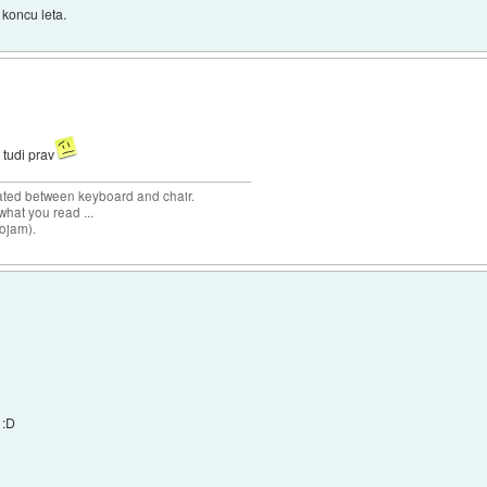
 koncu leta.
 tudi prav
cated between keyboard and chair.
hat you read ...
sojam).
:D