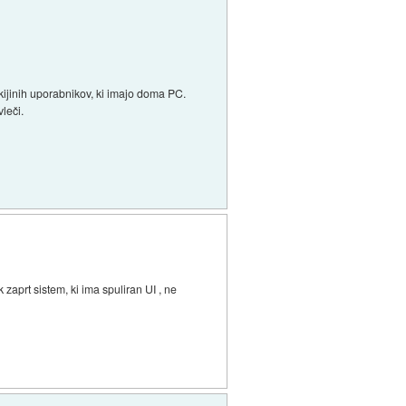
kijinih uporabnikov, ki imajo doma PC.
vleči.
zaprt sistem, ki ima spuliran UI , ne