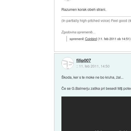
Razumen korak obeh strani.
(In partially high-pitched voice) Feel good (
Zgodovina sprememb…
spremenil:
Coinbird
(
11. feb 2011 ob 14:51
)
filip007
::
11. feb 2011, 14:50
Škoda, ker s te moke ne bo kruha, žal...
Če se G.Balmerju zatika pri besedi M$ pote