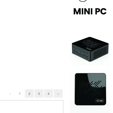
«
1
2
3
4
»