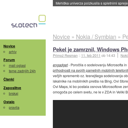
Novice
»
Nokia / Symbian
»
Pe
Novice
Pekel je zamrznil, Windows Ph
arhiv
Primož Resman
::
11. feb 2011
ob 14:43
Noki
Forum
engadget
- Poročila o sodelovanju Microsofta in 
mali oglasi
prihodnosti na svojih pametnih mobilnih telefo
teme zadnjih 24h
večjih sprememb oz. tesnejšega sodelovanja obe
Članki
iskalnike na mobilnikih prešla na Bing, Ovi Sto
Ovi Maps, ki bo postala osnova Microsoftove zem
Zaposlitve
omogoča po celem svetu, ne le v ZDA in Veliki Bri
brskaj
Ostalo
pravila