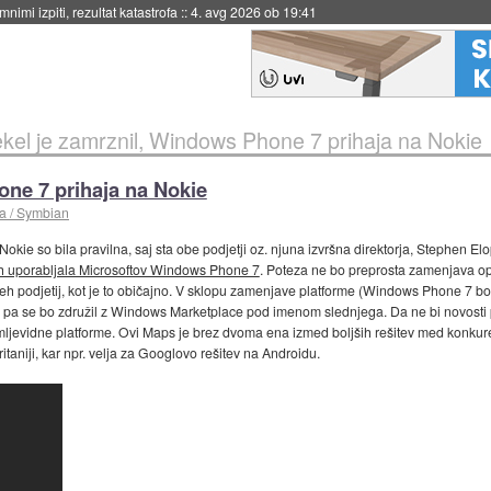
4. avg 2026 ob 19:41
kel je zamrznil, Windows Phone 7 prihaja na Nokie
one 7 prihaja na Nokie
a / Symbian
Nokie so bila pravilna, saj sta obe podjetji oz. njuna izvršna direktorja, Stephen El
nih uporabljala Microsoftov Windows Phone 7
. Poteza ne bo preprosta zamenjava ope
h podjetij, kot je to običajno. V sklopu zamenjave platforme (Windows Phone 7 
re pa se bo združil z Windows Marketplace pod imenom slednjega. Da ne bi novosti 
ljevidne platforme. Ovi Maps je brez dvoma ena izmed boljših rešitev med konkure
taniji, kar npr. velja za Googlovo rešitev na Androidu.