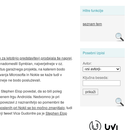
Hitre funkcije
seznam tem
Posebni izpisi
za letošnjo predstavitev) prodajala še naprej
.
Avtor:
nadomestil Symbian, najverjetneje v oz.
atus garažnega projekta, na katerem bodo
ovanja Microsofta in Nokie se kaže tudi v
Ključna beseda:
etneje ne bodo posluževali.
pa Stephen Elop povedal, da so bili poleg
sičenem trgu Androida. Nedvomno je pri
V povezavi z naznanitvijo so pomembni še
aposlenih pri Nokii se bo močno zmanjšalo
, tudi
nji tweet Vica Gudontre pa je
Stephen Elop