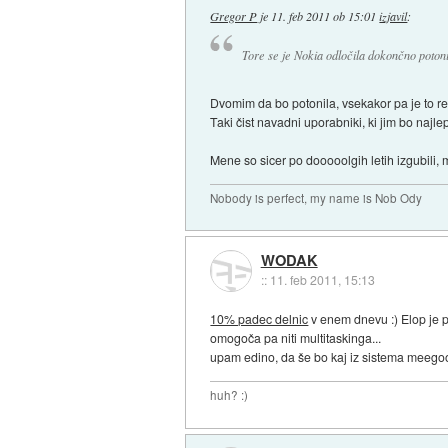
Gregor P
je
11. feb 2011 ob 15:01
izjavil
:
Tore se je Nokia odločila dokončno potonit
Dvomim da bo potonila, vsekakor pa je to re
Taki čist navadni uporabniki, ki jim bo najlep
Mene so sicer po dooooolgih letih izgubili, 
Nobody is perfect, my name is Nob Ody
WODAK
::
11. feb 2011, 15:13
10% padec delnic
v enem dnevu :) Elop je pr
omogoča pa niti multitaskinga...
upam edino, da še bo kaj iz sistema meegoo,
huh? :)