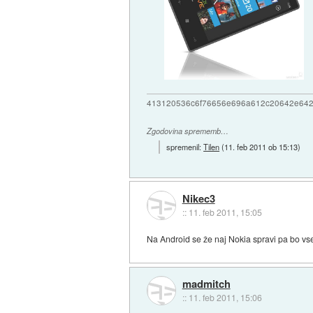
413120536c6f76656e696a612c20642e64
Zgodovina sprememb…
spremenil:
Tilen
(
11. feb 2011 ob 15:13
)
Nikec3
::
11. feb 2011, 15:05
Na Android se že naj Nokia spravi pa bo vs
madmitch
::
11. feb 2011, 15:06