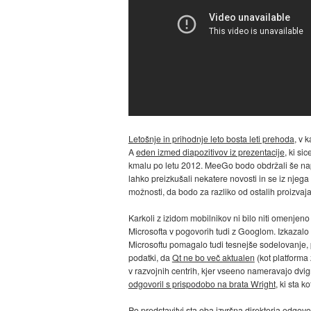
Letošnje in prihodnje leto bosta leti prehoda
, v 
A
eden izmed diapozitivov iz prezentacije
, ki s
kmalu po letu 2012. MeeGo bodo obdržali še nap
lahko preizkušali nekatere novosti in se iz njega 
možnosti, da bodo za razliko od ostalih proizvaj
Karkoli z izidom mobilnikov ni bilo niti omenjeno
Microsofta v pogovorih tudi z Googlom. Izkazalo 
Microsoftu pomagalo tudi tesnejše sodelovanje,
podatki, da
Qt ne bo več aktualen
(kot platforma
v razvojnih centrih, kjer vseeno nameravajo dvig
odgovoril s prispodobo na brata Wright
, ki sta 
Po predstavitvi sta oba izvršna direktorja odgovo