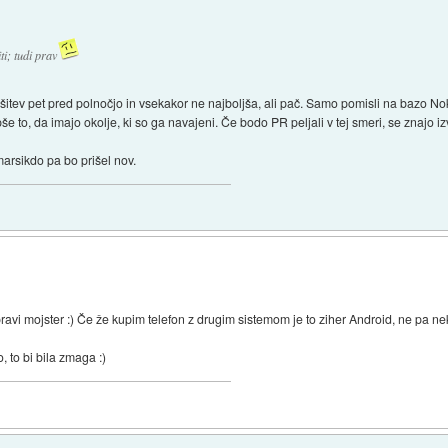
i; tudi prav
šitev pet pred polnočjo in vsekakor ne najboljša, ali pač. Samo pomisli na bazo No
še to, da imajo okolje, ki so ga navajeni. Če bodo PR peljali v tej smeri, se znajo iz
marsikdo pa bo prišel nov.
avi mojster :) Če že kupim telefon z drugim sistemom je to ziher Android, ne pa nek 
 to bi bila zmaga :)