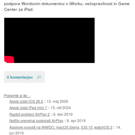
podpora Wordovim dokumentov v iWorku, večopravilnost in Game
Center za iPad.
0 komentarjev
Preberite si še…
Apple izdal iOS 26.5
::
12. maj 2026
Apple izdal iPad mini 7
::
15. okt 2024
Razbit protokol AirPlay 2
::
6. dec 2019
Netflix prenehal podpirati AirPlay
::
8. apr 2019
Applove novosti na WWDC: macOS Sierra, iOS 10, watchOS 3
::
14.
jun 2016