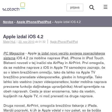
☰
Novice
»
Apple iPhone/iPad/iPod
»
Apple izdal iOS 4.2
Apple izdal iOS 4.2
Matej Huš
::
23. nov 2010
ob 01:32
Apple iPhone/iPad/iPod
- Apple
je izdal novo verzijo svojega operacijskega
PC Magazine
sistema
iOS 4.2 za mobilne naprave iPad, iPhone in iPod Touch.
Bistveni novosti v tej inačici sta AirPlay in AirPrint. Prvi omogoča,
da se mobilne naprave z iOS in Apple TV samodejno zaznajo, če
so v istem brezžičnem omrežju, tako da lahko na Apple TV
brezžično prenašate videoposnetke, glasbo in fotografije. Tako
lahko isto vsebino (razen videoposnetkov, koder mobilna naprava
prevzame funkcijo daljinskega upravljalnika)
spremljate na
hkrati
obeh napravah. Cesta je sicer enosmerna, tako da vsebin,
kupljenih na Apple TV, ni moč prenesti na druge naprave.
Druga novost, AirPrint, omogoča brezžično tiskanje z iPada.
Manjši popravki, ki jih je Apple vdelal v nov paket, so še boljša