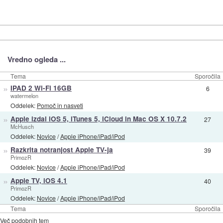
Vredno ogleda ...
Tema
Sporočila
»
IPAD 2 Wi-Fi 16GB
6
watermelon
Oddelek:
Pomoč in nasveti
»
Apple izdal iOS 5, iTunes 5, iCloud in Mac OS X 10.7.2
27
McHusch
Oddelek:
Novice
/
Apple iPhone/iPad/iPod
»
Razkrita notranjost Apple TV-ja
39
PrimozR
Oddelek:
Novice
/
Apple iPhone/iPad/iPod
»
Apple TV, iOS 4.1
40
PrimozR
Oddelek:
Novice
/
Apple iPhone/iPad/iPod
Tema
Sporočila
Več podobnih tem