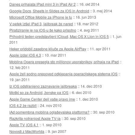
Danes prihajata iPad mini 3 in iPad Air 2
::
16. okt 2014
Google Docs, Sheets in Slides za iOS in Android
::
3. maj 2014
Microsoft Office Mobile za iPhone je tu
::
16. jun 2013
V petek izšel iPad 3, jailbreak že nared
::
18. mar 2012
Piratiziranje je na iOS-u še kako prisotno
::
4. avg 2011
Prihodnji teden predstavljeni iCloud, Mac OS X Lion in iOS 5
::
1. jun
2011
Heker pridobil zasebne ključe za Apple AirPlay
::
11. apr 2011
Apple izdal iOS 4.3
::
10. mar 2011
Mobilna Opera presegla sto milijonov uporabnikov, prihaja na iPad
::
12. feb 2011
Apple želi sodno prepoved odklepanja operacijskega sistema iOS
::
19. jan 2011
Iz iOS odstranjeno zaznavanje jailbreaka
::
14. dec 2010
Moški so za Android, ženske pa iOS
::
6. dec 2010
Apple Game Center deli vaše pravo ime
::
1. dec 2010
iOS 4.2 že razbit
::
24. nov 2010
iAd pomembna mobilna oglaševalska platforma?
::
30. sep 2010
Razkrita notranjost Apple TV-ja
::
30. sep 2010
Apple TV, iOS 4.1
::
1. sep 2010
Novosti z MacWorlda
::
9. jan 2007