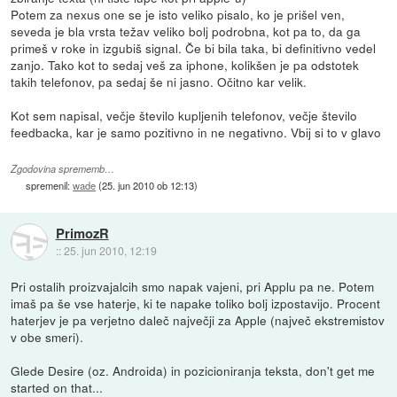
Potem za nexus one se je isto veliko pisalo, ko je prišel ven,
seveda je bla vrsta težav veliko bolj podrobna, kot pa to, da ga
primeš v roke in izgubiš signal. Če bi bila taka, bi definitivno vedel
zanjo. Tako kot to sedaj veš za iphone, kolikšen je pa odstotek
takih telefonov, pa sedaj še ni jasno. Očitno kar velik.
Kot sem napisal, večje število kupljenih telefonov, večje število
feedbacka, kar je samo pozitivno in ne negativno. Vbij si to v glavo
Zgodovina sprememb…
spremenil:
wade
(
25. jun 2010 ob 12:13
)
PrimozR
::
25. jun 2010, 12:19
Pri ostalih proizvajalcih smo napak vajeni, pri Applu pa ne. Potem
imaš pa še vse haterje, ki te napake toliko bolj izpostavijo. Procent
haterjev je pa verjetno daleč največji za Apple (največ ekstremistov
v obe smeri).
Glede Desire (oz. Androida) in pozicioniranja teksta, don't get me
started on that...