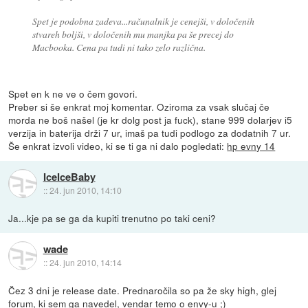
Spet je podobna zadeva...računalnik je cenejši, v določenih
stvareh boljši, v določenih mu manjka pa še precej do
Macbooka. Cena pa tudi ni tako zelo različna.
Spet en k ne ve o čem govori.
Preber si še enkrat moj komentar. Oziroma za vsak slučaj če
morda ne boš našel (je kr dolg post ja fuck), stane 999 dolarjev i5
verzija in baterija drži 7 ur, imaš pa tudi podlogo za dodatnih 7 ur.
Še enkrat izvoli video, ki se ti ga ni dalo pogledati:
hp evny 14
IceIceBaby
::
24. jun 2010, 14:10
Ja...kje pa se ga da kupiti trenutno po taki ceni?
wade
::
24. jun 2010, 14:14
Čez 3 dni je release date. Prednaročila so pa že sky high, glej
forum, ki sem ga navedel, vendar temo o envy-u ;)