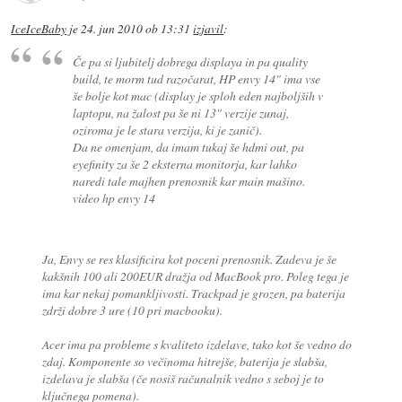
IceIceBaby
je
24. jun 2010 ob 13:31
izjavil
:
Če pa si ljubitelj dobrega displaya in pa quality
build, te morm tud razočarat, HP envy 14" ima vse
še bolje kot mac (display je sploh eden najboljših v
laptopu, na žalost pa še ni 13" verzije zunaj,
oziroma je le stara verzija, ki je zanič).
Da ne omenjam, da imam tukaj še hdmi out, pa
eyefinity za še 2 eksterna monitorja, kar lahko
naredi tale majhen prenosnik kar main mašino.
video hp envy 14
Ja, Envy se res klasificira kot poceni prenosnik. Zadeva je še
kakšnih 100 ali 200EUR dražja od MacBook pro. Poleg tega je
ima kar nekaj pomankljivosti. Trackpad je grozen, pa baterija
zdrži dobre 3 ure (10 pri macbooku).
Acer ima pa probleme s kvaliteto izdelave, tako kot še vedno do
zdaj. Komponente so večinoma hitrejše, baterija je slabša,
izdelava je slabša (če nosiš računalnik vedno s seboj je to
ključnega pomena).