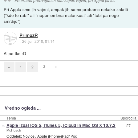
Pri ostalih proizvajalcih smo napak vajeni, pri Applu pa ne.
Pri Applu smo jih vajeni, ampak jih samo probamo nekako zakriti
("kdo to rabi" ali "nepomembna malenkost" ali "tebi pa noge
smrdijo")
PrimozR
::
26. jun 2010, 01:14
Al pa tko :D
3
»
«
1
2
Vredno ogleda ...
Tema
Sporočila
»
Apple izdal iOS 5, iTunes 5, iCloud in Mac OS X 10.7.2
27
McHusch
Oddelek:
Novice
/
Apple iPhone/iPad/iPod