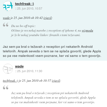
techfreak :)
::
25. jun 2010, 10:57
wade
je
25. jun 2010 ob 10:42
izjavil
:
Da ne bo off topic:
Očitno je res nekaj narobe z reception of iphone 4, na
gizmodu
je že kr nekaj youtube linkov zbranih s temi težavami.
Jaz sem pa bral o težavah z reception pri nekaterih Android
telefonih. Ampak seveda o tem se ne splača govoriti, glede Appla
so pa vse malenkosti vsem poznane, ker vsi samo o tem govorijo.
wade
::
25. jun 2010, 11:30
techfreak :)
je
25. jun 2010 ob 10:57
izjavil
:
Jaz sem pa bral o težavah z reception pri nekaterih Android
telefonih. Ampak seveda o tem se ne splača govoriti, glede Appla
so pa vse malenkosti vsem poznane, ker vsi samo o tem govorijo.