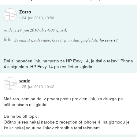
Zorro
::
24. jun 2010, 19:50
wade
je
24. jun 2010 ob 14:04
izjavil
:
Še enkrat izvoli video, ki se ti ga ni dalo pogledati:
hp evny 14
Dal si napačen link, namesto za HP Envy 14, je tisti o težavi iPhona
4 s signalom. HP Envy 14 pa res fletno zgleda.
wade
::
25. jun 2010, 10:42
Maš res, sem pa dal v prvem postu pravilen link, za druzga pa
očitno nisem niti gledal.
Da ne bo off topic:
Očitno je res nekaj narobe z reception of iphone 4, na
gizmodu
je
že kr nekaj youtube linkov zbranih s temi težavami.