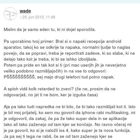
wade
::
25. jun 2010, 11:48
Mislim da je samo eden tu, ki ni dojel sporočila.
Pa uporabimo tvoj primer: Bral si o napaki recepcije android
aparatov, takoj ko se odkrije ta napaka, normalni ljudje to naglas
povejo, da se popravi, treba je reportirati zadeve, ki so slabe, ki ne
delajo tako kot je treba, ki bi se lahko izboljšale.
Potem pa pride en tak kot si ti (pri mac userjih jih je neverjetno
veliko podobno razmišljajočih) in na vse to odgovori:
PŠŠŠŠŠŠŠŠŠŠ, sej majo drugi telefoni tud polno napak.
A sploh vidš kolk retarded to zveni? (če ne, prosim da ne
odgovarjaš, no jst ti ne bom, ker je izguba časa)
Aja pa tako tudi napredka ne bi bilo, če bi tako razmišljali kot ti. Isto
je bil moj prijatelj, ko sem mu govoril da iphone rabi multitasking, mi
je odgovoril, da zakaj, če pa že tako super dela in se aplikacije
tako ali tako zaženejo od tam kjer se končajo. No ravno včeraj mi
je pa govoril, ko si je naložil ios 4, kako super je ta nova funkcija.
Ja pa sej ti tega ne rabš, če se od tam zaženejo kjer se