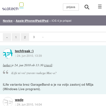
☰
Novice
»
Apple iPhone/iPad/iPod
»
iOS 4 je prispel
3
»
«
1
2
techfreak :)
::
24. jun 2010, 13:39
lurker
je
24. jun 2010 ob 13:30
izjavil
:
iLife ni več zraven vsakega Mac-a?
iLife varianta brez GarageBand-a je na voljo zastonj od MSja
(Windows Live programi).
wade
::
24. jun 2010, 14:04