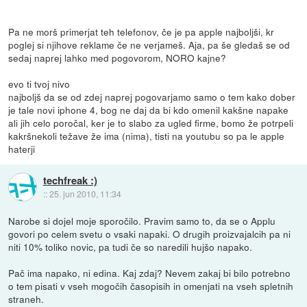
Pa ne morš primerjat teh telefonov, če je pa apple najboljši, kr
poglej si njihove reklame če ne verjameš. Aja, pa še gledaš se od
sedaj naprej lahko med pogovorom, NORO kajne?
evo ti tvoj nivo
najboljš da se od zdej naprej pogovarjamo samo o tem kako dober
je tale novi iphone 4, bog ne daj da bi kdo omenil kakšne napake
ali jih celo poročal, ker je to slabo za ugled firme, bomo že potrpeli
kakršnekoli težave že ima (nima), tisti na youtubu so pa le apple
haterji
techfreak :)
::
25. jun 2010, 11:34
Narobe si dojel moje sporočilo. Pravim samo to, da se o Applu
govori po celem svetu o vsaki napaki. O drugih proizvajalcih pa ni
niti 10% toliko novic, pa tudi če so naredili hujšo napako.
Pač ima napako, ni edina. Kaj zdaj? Nevem zakaj bi bilo potrebno
o tem pisati v vseh mogočih časopisih in omenjati na vseh spletnih
straneh.