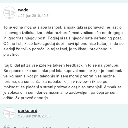
wade
::
25. jun 2010, 12:34
To je edina možna slaba lasnost, ampak taki si ponavadi ne lastijo
njihovega izdleka, kar lahko razbereš med vrsticam če ne drugega
in ignoriraš njegov post. Poglej si rajš njegov hate defending post.
Očitno tisti, ki so tako zgodaj dobili novi iphone niso haterji in da so
slednji že toliko poročali o tej težavi, je to čisto upravičeno in
pravilno.
Kaj bi dal jst za vse izdelke takšen feedback in to še na youtubu.
Se spomnim ko sem tako pol leta kupoval monitor kjer je feedback
veliko manjši kot pri telefonih in sem moral prebrati vse možne
forume, da sem slišal za napake, ki jih v reviewih (ki so po
možnosti še plačani s strani proizvajalca) niso omenjali. Ampak se
je splačalo in sem danes maximalno zadovoljen, pa čeprav sem
odštel 3x preveč denarja.
darkolord
::
25. jun 2010, 23:35