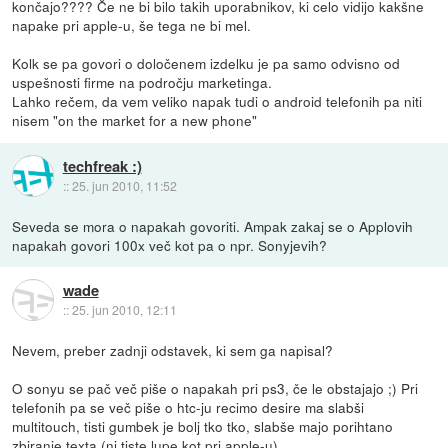
končajo???? Če ne bi bilo takih uporabnikov, ki celo vidijo kakšne
napake pri apple-u, še tega ne bi mel.
Kolk se pa govori o določenem izdelku je pa samo odvisno od
uspešnosti firme na področju marketinga.
Lahko rečem, da vem veliko napak tudi o android telefonih pa niti
nisem "on the market for a new phone"
techfreak :)
::
25. jun 2010, 11:52
Seveda se mora o napakah govoriti. Ampak zakaj se o Applovih
napakah govori 100x več kot pa o npr. Sonyjevih?
wade
::
25. jun 2010, 12:11
Nevem, preber zadnji odstavek, ki sem ga napisal?
O sonyu se pač več piše o napakah pri ps3, če le obstajajo ;) Pri
telefonih pa se več piše o htc-ju recimo desire ma slabši
multitouch, tisti gumbek je bolj tko tko, slabše majo porihtano
zbiranje texta (ni tiste lupe kot pri apple-u)