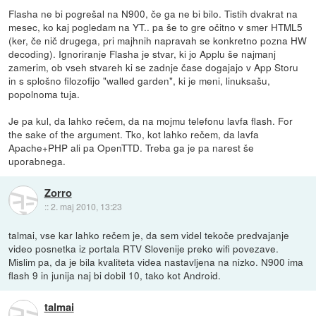
Flasha ne bi pogrešal na N900, če ga ne bi bilo. Tistih dvakrat na
mesec, ko kaj pogledam na YT.. pa še to gre očitno v smer HTML5
(ker, če nič drugega, pri majhnih napravah se konkretno pozna HW
decoding). Ignoriranje Flasha je stvar, ki jo Applu še najmanj
zamerim, ob vseh stvareh ki se zadnje čase dogajajo v App Storu
in s splošno filozofijo "walled garden", ki je meni, linuksašu,
popolnoma tuja.
Je pa kul, da lahko rečem, da na mojmu telefonu lavfa flash. For
the sake of the argument. Tko, kot lahko rečem, da lavfa
Apache+PHP ali pa OpenTTD. Treba ga je pa narest še
uporabnega.
Zorro
::
2. maj 2010, 13:23
talmai, vse kar lahko rečem je, da sem videl tekoče predvajanje
video posnetka iz portala RTV Slovenije preko wifi povezave.
Mislim pa, da je bila kvaliteta videa nastavljena na nizko. N900 ima
flash 9 in junija naj bi dobil 10, tako kot Android.
talmai