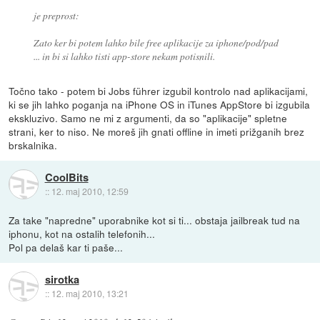
je preprost:
Zato ker bi potem lahko bile free aplikacije za iphone/pod/pad
... in bi si lahko tisti app-store nekam potisnili.
Točno tako - potem bi Jobs führer izgubil kontrolo nad aplikacijami,
ki se jih lahko poganja na iPhone OS in iTunes AppStore bi izgubila
ekskluzivo. Samo ne mi z argumenti, da so "aplikacije" spletne
strani, ker to niso. Ne moreš jih gnati offline in imeti prižganih brez
brskalnika.
CoolBits
::
12. maj 2010, 12:59
Za take "napredne" uporabnike kot si ti... obstaja jailbreak tud na
iphonu, kot na ostalih telefonih...
Pol pa delaš kar ti paše...
sirotka
::
12. maj 2010, 13:21