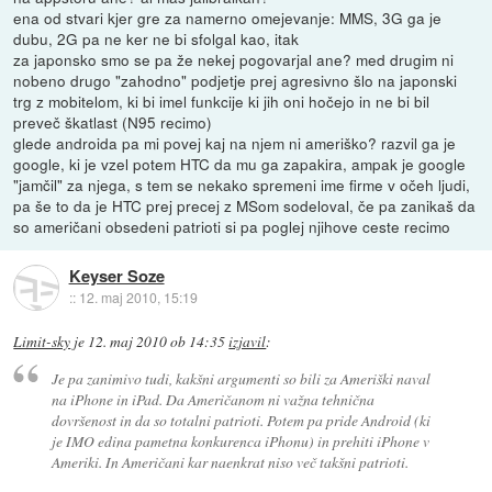
ena od stvari kjer gre za namerno omejevanje: MMS, 3G ga je
dubu, 2G pa ne ker ne bi sfolgal kao, itak
za japonsko smo se pa že nekej pogovarjal ane? med drugim ni
nobeno drugo "zahodno" podjetje prej agresivno šlo na japonski
trg z mobitelom, ki bi imel funkcije ki jih oni hočejo in ne bi bil
preveč škatlast (N95 recimo)
glede androida pa mi povej kaj na njem ni ameriško? razvil ga je
google, ki je vzel potem HTC da mu ga zapakira, ampak je google
"jamčil" za njega, s tem se nekako spremeni ime firme v očeh ljudi,
pa še to da je HTC prej precej z MSom sodeloval, če pa zanikaš da
so američani obsedeni patrioti si pa poglej njihove ceste recimo
Keyser Soze
::
12. maj 2010, 15:19
Limit-sky
je
12. maj 2010 ob 14:35
izjavil
:
Je pa zanimivo tudi, kakšni argumenti so bili za Ameriški naval
na iPhone in iPad. Da Američanom ni važna tehnična
dovršenost in da so totalni patrioti. Potem pa pride Android (ki
je IMO edina pametna konkurenca iPhonu) in prehiti iPhone v
Ameriki. In Američani kar naenkrat niso več takšni patrioti.