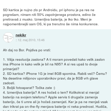
SD kartica je nujno zlo pr Androidu, pri iphonu je pa res ne
pogrešam, nimam niti 50% zapolnjenega prostora, edino če
pretiravaš z musko. Izmenljiva baterija, je tko tko. Meni je
najpomembnejši sam OS, ki pa trenutno še nima konkurence.
nekikr
::
12. maj 2010, 15:46
Ah daj no Bor. Pojdiva po vrsti:
1. Višja resolucija zaslona? A ti moram povedati kako velik zaslon
ima iPhone in kako velik je bil na N95? A si res upaš to dvoje
primerjati?
2. SD kartica? iPhone 1G je imel 8GB spomina. Rabiš več? Čemu?
Na desetine milijonov uporabnikov pravi, da je 8GB vrh glave
zadosti.
3. Boljši fotoaparat? Točka zate :)
4. Izmenljiva baterija? A res hočeš o tem? Kolikokrat si menjal
baterijo na svojem telefonu? Apple servis ti drugače zamenja
baterijo, če ti umre ali jo hočeš zamenjati. Ker je pa ne menjaš vsak
dan trikrat pa on-the-fly menjava baterije ni neka prednost. Hudiča,
ko ti pade na tla potem pobiraš 10 komponent, ker se vse takoj