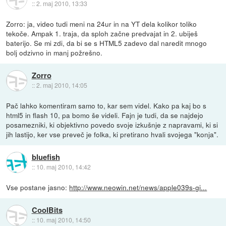
::
2. maj 2010, 13:33
Zorro: ja, video tudi meni na 24ur in na YT dela kolikor toliko
tekoče. Ampak 1. traja, da sploh začne predvajat in 2. ubiješ
baterijo. Se mi zdi, da bi se s HTML5 zadevo dal naredit mnogo
bolj odzivno in manj požrešno.
Zorro
::
2. maj 2010, 14:05
Pač lahko komentiram samo to, kar sem videl. Kako pa kaj bo s
html5 in flash 10, pa bomo še videli. Fajn je tudi, da se najdejo
posamezniki, ki objektivno povedo svoje izkušnje z napravami, ki si
jih lastijo, ker vse preveč je folka, ki pretirano hvali svojega "konja".
bluefish
::
10. maj 2010, 14:42
Vse postane jasno:
http://www.neowin.net/news/apple039s-gi...
CoolBits
::
10. maj 2010, 14:50