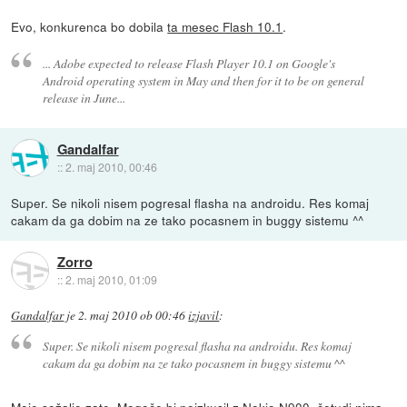
Evo, konkurenca bo dobila
ta mesec Flash 10.1
.
... Adobe expected to release Flash Player 10.1 on Google's
Android operating system in May and then for it to be on general
release in June...
Gandalfar
::
2. maj 2010, 00:46
Super. Se nikoli nisem pogresal flasha na androidu. Res komaj
cakam da ga dobim na ze tako pocasnem in buggy sistemu ^^
Zorro
::
2. maj 2010, 01:09
Gandalfar
je
2. maj 2010 ob 00:46
izjavil
:
Super. Se nikoli nisem pogresal flasha na androidu. Res komaj
cakam da ga dobim na ze tako pocasnem in buggy sistemu ^^
Moje sožalje zate. Mogoče bi poizkusil z Nokio N900, četudi nima