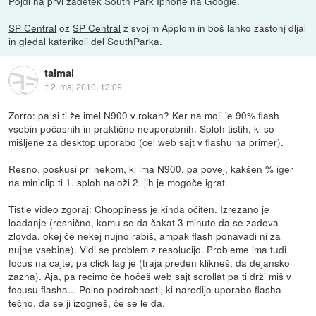
Pojdi na prvi zadetek South Park Iphone na Google.
SP Central
oz
SP Central
z svojim Applom in boš lahko zastonj dljal
in gledal katerikoli del SouthParka.
talmai
::
2. maj 2010, 13:09
Zorro: pa si ti že imel N900 v rokah? Ker na moji je 90% flash
vsebin počasnih in praktično neuporabnih. Sploh tistih, ki so
mišljene za desktop uporabo (cel web sajt v flashu na primer).
Resno, poskusi pri nekom, ki ima N900, pa povej, kakšen % iger
na miniclip ti 1. sploh naloži 2. jih je mogoče igrat.
Tistle video zgoraj: Choppiness je kinda očiten. Izrezano je
loadanje (resnično, komu se da čakat 3 minute da se zadeva
zlovda, okej če nekej nujno rabiš, ampak flash ponavadi ni za
nujne vsebine). Vidi se problem z resolucijo. Probleme ima tudi
focus na cajte, pa click lag je (traja preden klikneš, da dejansko
zazna). Aja, pa recimo če hočeš web sajt scrollat pa ti drži miš v
focusu flasha... Polno podrobnosti, ki naredijo uporabo flasha
tečno, da se ji izogneš, če se le da.