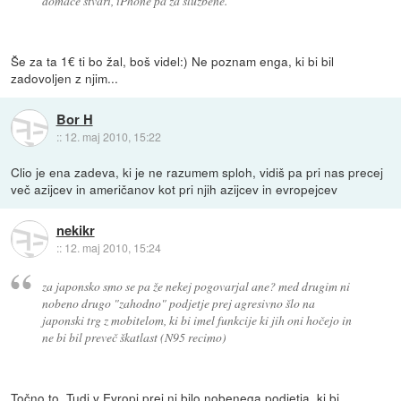
domače stvari, iPhone pa za službene.
Še za ta 1€ ti bo žal, boš videl:) Ne poznam enga, ki bi bil
zadovoljen z njim...
Bor H
::
12. maj 2010, 15:22
Clio je ena zadeva, ki je ne razumem sploh, vidiš pa pri nas precej
več azijcev in američanov kot pri njih azijcev in evropejcev
nekikr
::
12. maj 2010, 15:24
za japonsko smo se pa že nekej pogovarjal ane? med drugim ni
nobeno drugo "zahodno" podjetje prej agresivno šlo na
japonski trg z mobitelom, ki bi imel funkcije ki jih oni hočejo in
ne bi bil preveč škatlast (N95 recimo)
Točno to. Tudi v Evropi prej ni bilo nobenega podjetja, ki bi