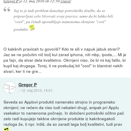
Gregor P
je
12. maj 2010 ob 12:50
izjavil
:
Saj to je tudi problem današnje potrošniške družbe, da so
pripravljeni celo žrtvovati svoje pravice, samo da bi lahko bili
"cool", pa četudi uporabljajo namenoma okrnjene "cool"
produkte
O kakšnih pravicah tu govoriš? Kdo te sili v napuk jabuk stvari?
Jaz se ne počutim nič bolj kul zarad iphona, niti mbp, ipoda,... Mi je
pa fajn, da stvar dela kvalitetno. Okrnjeni niso, če bi mi kaj falilo, bi
kupil kaj drugega. Torej, ti ne poskušaj bit "cool" in blamirat nekih
stvari, ker ti ne gre...
Gregor P
::
12. maj 2010, 14:01
Seveda so Applovi produkti namensko strojno in programsko
okrnjeni; ne rečem da niso tudi nekateri drugi, ampak pri Applu
vsekakor to namenoma počnejo. In določeni potrošniki očitno pač
zelo radi kupujejo takšne okrnjene produkte iz kakršnegakoli
razloga že, ti npr. trdiš, da so zaradi tega bolj kvalitetni, tudi prav