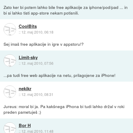
Zato ker bi potem lahko bile free aplikacije za iphone/pod/pad ... in
bi si lahko tisti app-store nekam potisnili.
CoolBits
::
12. maj 2010, 06:18
Sej imaš free aplikacije in igre v appstoru!?
Limit-sky
::
12. maj 2010, 07:56
...pa tudi free web aplikacije na netu, prilagojene za iPhone!
nekikr
::
12. maj 2010, 08:31
Jureus: moral bi ja. Pa kakšnega iPhona bi tudi lahko držal v roki
preden pametuješ ;)
Bor H
::
12. maj 2010, 11:48