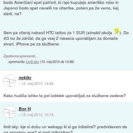
bodo Američani spet patrioti, ki raje kupujejo ameriško robo in
Japonci bodo spet navalili na oltarčke, potem pa že vemo, kaj
sledi, ne?
Sem pa včeraj nabavil HTC tattoo za 1 EUR (simobil akcija
). Do
4G bo že zdržal, da ga vsaj 2 meseca uporabljam za domače
stvari, iPhone pa za službene.
Zgodovina sprememb…
spremenilo:
Limit-sky
(
12. maj 2010 ob 14:36
)
nekikr
::
12. maj 2010, 14:49
Kako hudiča lahko ta pol-izdelek uporabljaš za službene zadeve?
Bor H
::
12. maj 2010, 15:15
limit sky: kje si dubu un webapp ki si ga inštaliral? predvidevam da
na appstoru ane? al maš jailbraikan?