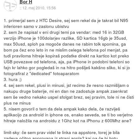
Bor H
::
12. maj 2010, 15:56
1. primerjal sem z HTC Desire, sej sem rekel da je takrat bil N95
inferioren samo v zaslonu ubistvu
2. sem že napisal v eni drugi temi pa vendar: med 16 in 32GB
verzijo iPhone je 100dolarjev razlike, SD kartica 16gb je 35usd,
max 50usd, sploh pa mogoče danes ne rabim tolk spomina, ga
bom pa čez eno leto in ne mislim celega telefona pol menjat, pa
tudi praviloma hitreje kopiraš podatke direkt na kartico kot preko
USB povezave od telefona, aja, pa iPhone in podobni telefoni so
fajn kr lahko gor pogledaš in na hitro pošlješ kakšno sliko, ki si jo
fotografiral z "dedicated" fotoaparatom
3. hura ;)
4. sej sem rekel, plusi in minusi, jst recimo že resno razmišljam o
nakupu druge baterije, mi en dan ne zadostuje ampak zaenkrat
sem še vedno nekako uspel sfolgat brez, sej pravim, tole ni ne čisti
plus ne minus
5. nisem govoril o tem da dela ampak kako dela, če razviješ
aplikacijo za android in iphone os, enako seveda, se ti bo verjetno
hitreje naložila na androidu z 1Ghz kot na iPhonu z 600Mhz ane?
limit-sky: če sem prav videl te linka na appstore, torej je bila
zadeva očitno approvana iz strani appla? kaj pa če bi hotu