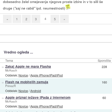
dobesedno želel omejevanja njegove proste izbire in v to silil še
druge (
ipd. neumestnosti)
"saj ne rabiš"
4
«
1
2
3
5
»
Vredno ogleda ...
Tema
Sporočila
»
Zakaj Apple ne mara Flasha
228
McHusch
Oddelek:
Novice
/
Apple iPhone/iPad/iPod
»
Flash na mobitelih zamuja
160
PrimozR
Oddelek:
Novice
/
Android
»
Apple priznal težave iPada z internetom
60
McHusch
Oddelek:
Novice
/
Apple iPhone/iPad/iPod