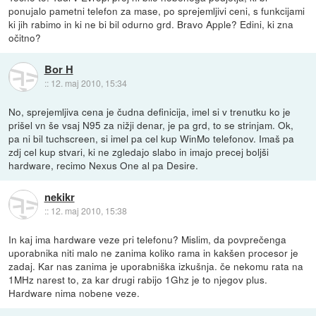
ponujalo pametni telefon za mase, po sprejemljivi ceni, s funkcijami
ki jih rabimo in ki ne bi bil odurno grd. Bravo Apple? Edini, ki zna
očitno?
Bor H
::
12. maj 2010, 15:34
No, sprejemljiva cena je čudna definicija, imel si v trenutku ko je
prišel vn še vsaj N95 za nižji denar, je pa grd, to se strinjam. Ok,
pa ni bil tuchscreen, si imel pa cel kup WinMo telefonov. Imaš pa
zdj cel kup stvari, ki ne zgledajo slabo in imajo precej boljši
hardware, recimo Nexus One al pa Desire.
nekikr
::
12. maj 2010, 15:38
In kaj ima hardware veze pri telefonu? Mislim, da povprečenga
uporabnika niti malo ne zanima koliko rama in kakšen procesor je
zadaj. Kar nas zanima je uporabniška izkušnja. če nekomu rata na
1MHz narest to, za kar drugi rabijo 1Ghz je to njegov plus.
Hardware nima nobene veze.