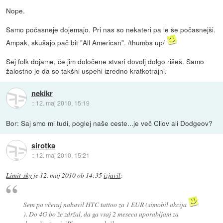
Nope.
Samo počasneje dojemajo. Pri nas so nekateri pa le še počasnejši.
Ampak, skušajo pač bit "All American". /thumbs up/
Sej folk dojame, če jim določene stvari dovolj dolgo rišeš. Samo
žalostno je da so takšni uspehi izredno kratkotrajni.
nekikr
::
12. maj 2010, 15:19
Bor: Saj smo mi tudi, poglej naše ceste...je več Cliov ali Dodgeov?
sirotka
::
12. maj 2010, 15:21
Limit-sky
je
12. maj 2010 ob 14:35
izjavil
:
Sem pa včeraj nabavil HTC tattoo za 1 EUR (simobil akcija
). Do 4G bo že zdržal, da ga vsaj 2 meseca uporabljam za