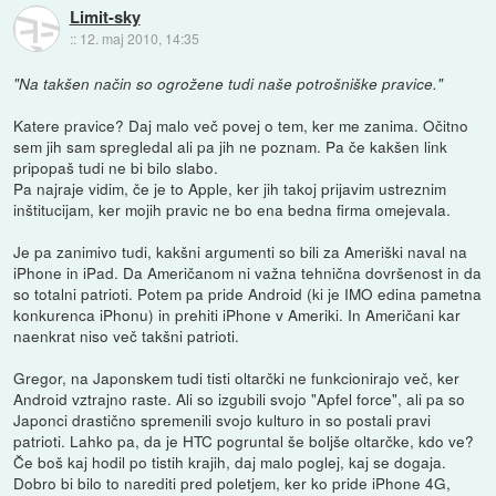
Limit-sky
::
12. maj 2010, 14:35
"Na takšen način so ogrožene tudi naše potrošniške pravice."
Katere pravice? Daj malo več povej o tem, ker me zanima. Očitno
sem jih sam spregledal ali pa jih ne poznam. Pa če kakšen link
pripopaš tudi ne bi bilo slabo.
Pa najraje vidim, če je to Apple, ker jih takoj prijavim ustreznim
inštitucijam, ker mojih pravic ne bo ena bedna firma omejevala.
Je pa zanimivo tudi, kakšni argumenti so bili za Ameriški naval na
iPhone in iPad. Da Američanom ni važna tehnična dovršenost in da
so totalni patrioti. Potem pa pride Android (ki je IMO edina pametna
konkurenca iPhonu) in prehiti iPhone v Ameriki. In Američani kar
naenkrat niso več takšni patrioti.
Gregor, na Japonskem tudi tisti oltarčki ne funkcionirajo več, ker
Android vztrajno raste. Ali so izgubili svojo "Apfel force", ali pa so
Japonci drastično spremenili svojo kulturo in so postali pravi
patrioti. Lahko pa, da je HTC pogruntal še boljše oltarčke, kdo ve?
Če boš kaj hodil po tistih krajih, daj malo poglej, kaj se dogaja.
Dobro bi bilo to narediti pred poletjem, ker ko pride iPhone 4G,