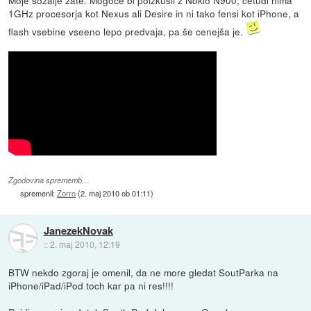
1GHz procesorja kot Nexus ali Desire in ni tako fensi kot iPhone, a
flash vsebine vseeno lepo predvaja, pa še cenejša je.
Zgodovina sprememb…
spremenil:
Zorro
(
2. maj 2010 ob 01:11
)
JanezekNovak
::
2. maj 2010, 12:19
BTW nekdo zgoraj je omenil, da ne more gledat SoutParka na
iPhone/iPad/iPod toch kar pa ni res!!!!