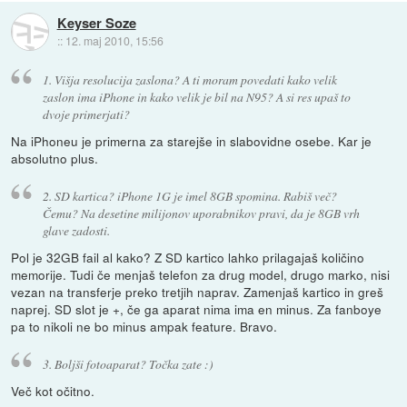
Keyser Soze
::
12. maj 2010, 15:56
1. Višja resolucija zaslona? A ti moram povedati kako velik
zaslon ima iPhone in kako velik je bil na N95? A si res upaš to
dvoje primerjati?
Na iPhoneu je primerna za starejše in slabovidne osebe. Kar je
absolutno plus.
2. SD kartica? iPhone 1G je imel 8GB spomina. Rabiš več?
Čemu? Na desetine milijonov uporabnikov pravi, da je 8GB vrh
glave zadosti.
Pol je 32GB fail al kako? Z SD kartico lahko prilagajaš količino
memorije. Tudi če menjaš telefon za drug model, drugo marko, nisi
vezan na transferje preko tretjih naprav. Zamenjaš kartico in greš
naprej. SD slot je +, če ga aparat nima ima en minus. Za fanboye
pa to nikoli ne bo minus ampak feature. Bravo.
3. Boljši fotoaparat? Točka zate :)
Več kot očitno.