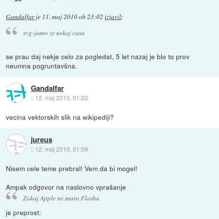
Gandalfar
je
11. maj 2010 ob 23:02
izjavil
:
svg-jamo ze nekaj casa
se prau daj nekje celo za pogledat, 5 let nazaj je blo to prov
neumna pogruntavšna.
Gandalfar
::
12. maj 2010, 01:02
vecina vektorskih slik na wikipediji?
jureus
::
12. maj 2010, 01:09
Nisem cele teme prebral! Vem da bi mogel!
Ampak odgovor na naslovno vprašanje
Zakaj Apple ne mara Flasha
je preprost: