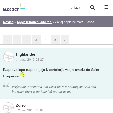
☰
Novice
»
Apple iPhone/iPad/iPod
»
Zakaj Apple ne mara Flasha
4
«
1
2
3
5
»
Highlander
::
1. maj 2010, 23:27
iNaprave lepo napredujejo k perfekciji, vsaj v smislu de Saint-
Exuperiya
Perfection is achieved, not when there is nothing more to add,
but when there is nothing left to take away.
Zorro
::
2. maj 2010, 00:08