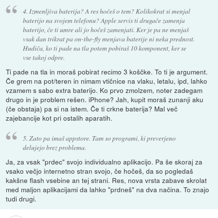
4. Izmenljiva baterija? A res hočeš o tem? Kolikokrat si menjal
baterijo na svojem telefonu? Apple servis ti drugače zamenja
baterijo, če ti umre ali jo hočeš zamenjati. Ker je pa ne menjaš
vsak dan trikrat pa on-the-fly menjava baterije ni neka prednost.
Hudiča, ko ti pade na tla potem pobiraš 10 komponent, ker se
vse takoj odpre.
Ti pade na tla in moraš pobirat recimo 3 koščke. To ti je argument.
Če grem na pot/teren in nimam vtičnice na vlaku, letalu, ipd, lahko
vzamem s sabo extra baterijo. Ko prvo zmolzem, noter zadegam
drugo in je problem rešen. iPhone? Jah, kupit moraš zunanji aku
(če obstaja) pa si na istem. Če ti crkne baterija? Mal več
zajebancije kot pri ostalih aparatih.
5. Zato pa imaš appstore. Tam so programi, ki preverjeno
delujejo brez problema.
Ja, za vsak "prdec" svojo individualno aplikacijo. Pa še skoraj za
vsako večjo internetno stran svojo, če hočeš, da so pogledaš
kakšne flash vsebine an tej strani. Res, nova vrsta zabave skrolat
med maljon aplikacijami da lahko "prdneš" na dva načina. To znajo
tudi drugi.