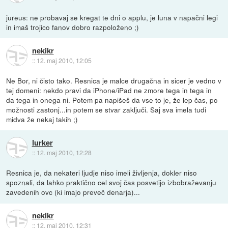
jureus: ne probavaj se kregat te dni o applu, je luna v napačni legi
in imaš trojico fanov dobro razpoloženo ;)
nekikr
::
12. maj 2010, 12:05
Ne Bor, ni čisto tako. Resnica je malce drugačna in sicer je vedno v
tej domeni: nekdo pravi da iPhone/iPad ne zmore tega in tega in
da tega in onega ni. Potem pa napišeš da vse to je, že lep čas, po
možnosti zastonj...in potem se stvar zaključi. Saj sva imela tudi
midva že nekaj takih ;)
lurker
::
12. maj 2010, 12:28
Resnica je, da nekateri ljudje niso imeli življenja, dokler niso
spoznali, da lahko praktično cel svoj čas posvetijo izbobraževanju
zavedenih ovc (ki imajo preveč denarja)...
nekikr
::
12. maj 2010, 12:31