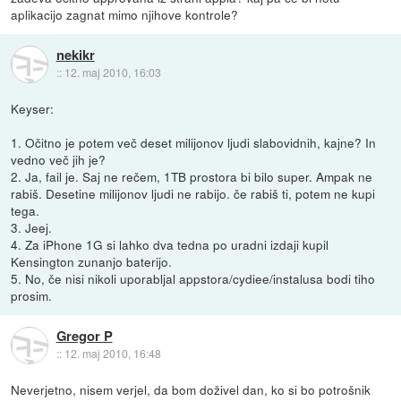
aplikacijo zagnat mimo njihove kontrole?
nekikr
::
12. maj 2010, 16:03
Keyser:
1. Očitno je potem več deset milijonov ljudi slabovidnih, kajne? In
vedno več jih je?
2. Ja, fail je. Saj ne rečem, 1TB prostora bi bilo super. Ampak ne
rabiš. Desetine milijonov ljudi ne rabijo. če rabiš ti, potem ne kupi
tega.
3. Jeej.
4. Za iPhone 1G si lahko dva tedna po uradni izdaji kupil
Kensington zunanjo baterijo.
5. No, če nisi nikoli uporabljal appstora/cydiee/instalusa bodi tiho
prosim.
Gregor P
::
12. maj 2010, 16:48
Neverjetno, nisem verjel, da bom doživel dan, ko si bo potrošnik