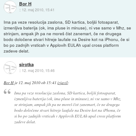
Bor H
::
12. maj 2010, 15:41
Ima pa veze resolucija zaslona, SD kartica, boljši fotoaparat,
izmenljiva baterija (ok, ima pluse in minuse), ni vse samo v Mhz, se
strinjam, ampak jih pa ne moreš čist zanemart, če ne drugega
bodo določene stvari hitreje laufale na Desire kot na iPhonu, če si
bo po zadnjih vrsticah v Applovih EULAh upal cross platform
zadeve delat.
sirotka
::
12. maj 2010, 15:46
Bor H
je
12. maj 2010 ob 15:41
izjavil
:
Ima pa veze resolucija zaslona, SD kartica, boljši fotoaparat,
izmenljiva baterija (ok, ima pluse in minuse), ni vse samo v Mhz,
se strinjam, ampak jih pa ne moreš čist zanemart, če ne drugega
bodo določene stvari hitreje laufale na Desire kot na iPhonu, če
si bo po zadnjih vrsticah v Applovih EULAh upal cross platform
zadeve delat.