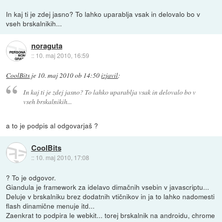
In kaj ti je zdej jasno? To lahko uparablja vsak in delovalo bo v
vseh brskalnikih...
noraguta
::
10. maj 2010, 16:59
CoolBits
je
10. maj 2010 ob 14:50
izjavil
:
In kaj ti je zdej jasno? To lahko uparablja vsak in delovalo bo v
vseh brskalnikih...
a to je podpis al odgovarjaš ?
CoolBits
::
10. maj 2010, 17:08
? To je odgovor.
Giandula je framework za idelavo dimačnih vsebin v javascriptu...
Deluje v brskalniku brez dodatnih vtičnikov in ja to lahko nadomesti
flash dinamične menuje itd...
Zaenkrat to podpira le webkit... torej brskalnik na androidu, chrome