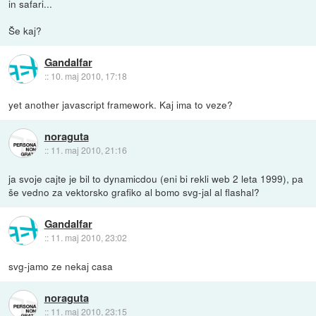
in safari...
Še kaj?
Gandalfar
::
10. maj 2010, 17:18
yet another javascript framework. Kaj ima to veze?
noraguta
::
11. maj 2010, 21:16
ja svoje cajte je bil to dynamicdou (eni bi rekli web 2 leta 1999), pa
še vedno za vektorsko grafiko al bomo svg-jal al flashal?
Gandalfar
::
11. maj 2010, 23:02
svg-jamo ze nekaj casa
noraguta
::
11. maj 2010, 23:15