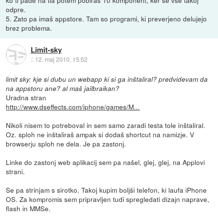
odpre.
5. Zato pa imaš appstore. Tam so programi, ki preverjeno delujejo
brez problema.
Limit-sky
::
12. maj 2010, 15:52
limit sky: kje si dubu un webapp ki si ga inštaliral? predvidevam da
na appstoru ane? al maš jailbraikan?
Uradna stran
http://www.dseffects.com/iphone/games/M...
Nikoli nisem to potreboval in sem samo zaradi testa tole inštaliral.
Oz. sploh ne inštaliraš ampak si dodaš shortcut na namizje. V
browserju sploh ne dela. Je pa zastonj.
Linke do zastonj web aplikacij sem pa našel, glej, glej, na Applovi
strani.
Se pa strinjam s sirotko. Takoj kupim boljši telefon, ki laufa iPhone
OS. Za kompromis sem pripravljen tudi spregledati dizajn naprave,
flash in MMSe.