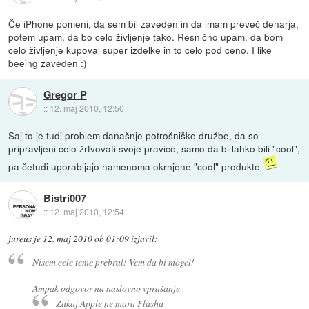
Če iPhone pomeni, da sem bil zaveden in da imam preveč denarja,
potem upam, da bo celo življenje tako. Resnično upam, da bom
celo življenje kupoval super izdelke in to celo pod ceno. I like
beeing zaveden :)
Gregor P
::
12. maj 2010, 12:50
Saj to je tudi problem današnje potrošniške družbe, da so
pripravljeni celo žrtvovati svoje pravice, samo da bi lahko bili "cool",
pa četudi uporabljajo namenoma okrnjene "cool" produkte
Bistri007
::
12. maj 2010, 12:54
jureus
je
12. maj 2010 ob 01:09
izjavil
:
Nisem cele teme prebral! Vem da bi mogel!
Ampak odgovor na naslovno vprašanje
Zakaj Apple ne mara Flasha