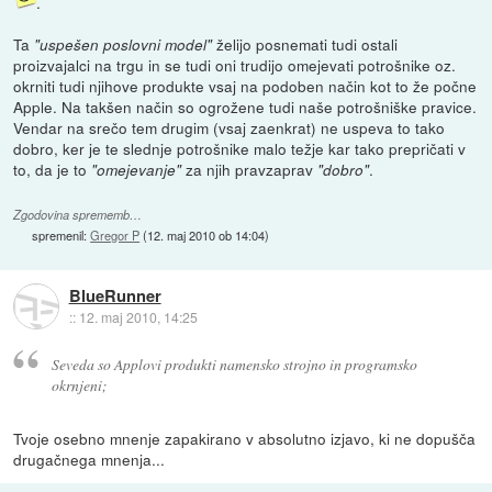
.
Ta
želijo posnemati tudi ostali
"uspešen poslovni model"
proizvajalci na trgu in se tudi oni trudijo omejevati potrošnike oz.
okrniti tudi njihove produkte vsaj na podoben način kot to že počne
Apple. Na takšen način so ogrožene tudi naše potrošniške pravice.
Vendar na srečo tem drugim (vsaj zaenkrat) ne uspeva to tako
dobro, ker je te slednje potrošnike malo težje kar tako prepričati v
to, da je to
za njih pravzaprav
.
"omejevanje"
"dobro"
Zgodovina sprememb…
spremenil:
Gregor P
(
12. maj 2010 ob 14:04
)
BlueRunner
::
12. maj 2010, 14:25
Seveda so Applovi produkti namensko strojno in programsko
okrnjeni;
Tvoje osebno mnenje zapakirano v absolutno izjavo, ki ne dopušča
drugačnega mnenja...