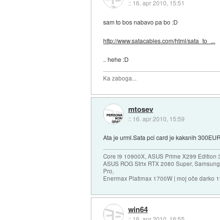
::
16. apr 2010, 15:51
sam to bos nabavo pa bo :D
http://www.satacables.com/html/sata_to_...
.. hehe :D
Ka zaboga...
mtosev
::
16. apr 2010, 15:59
Ata je urml.Sata pci card je kaksnih 300EUR
Core i9 10900X, ASUS Prime X299 Edition 
ASUS ROG Strix RTX 2080 Super, Samsung
Pro,
Enermax Platimax 1700W | moj oče darko 
win64
::
16. apr 2010, 16:55