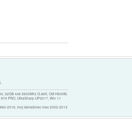
.
30, 32GB 4x8 3600Mhz G.skill, CM H500M,
 970 PRO, UltraSharp UP3017, Win 11
1960-2016, moj labradorec max 2002-2013