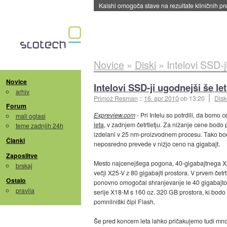
Sandisk že prodal več kot polovico SSD-jev za 
Novice
»
Diski
»
Intelovi SSD-j
Novice
Intelovi SSD-ji ugodnejši še le
arhiv
Primož Resman
::
16. apr 2010
ob 13:20
Disk
Forum
Expreview.com
- Pri Intelu so potrdili, da bomo 
mali oglasi
leta
, v zadnjem četrtletju. Za nižanje cene bodo 
teme zadnjih 24h
izdelani v 25 nm-proizvodnem procesu. Tako bod
Članki
neposredno prevede v nižjo ceno na gigabajt.
Zaposlitve
Mesto najcenejšega pogona, 40-gigabajtnega X25
brskaj
večji X25-V z 80 gigabajti prostora. V prvem četr
Ostalo
ponovno omogočal shranjevanje le 40 gigabajtov
pravila
serije X18-M s 160 oz. 320 GB prostora, ki bodo 
pomnilniški čipi Flash.
Še pred koncem leta lahko pričakujemo tudi mnogo