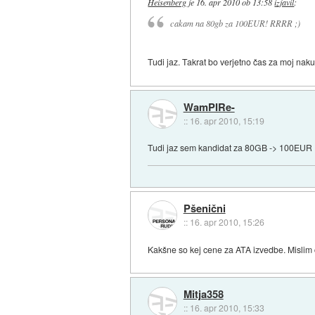
Heisenberg
je
16. apr 2010 ob 13:58
izjavil
:
cakam na 80gb za 100EUR! RRRR ;)
Tudi jaz. Takrat bo verjetno čas za moj nak
WamPIRe-
::
16. apr 2010, 15:19
Tudi jaz sem kandidat za 80GB -> 100EUR
Pšenični
::
16. apr 2010, 15:26
Kakšne so kej cene za ATA izvedbe. Mislim če
Mitja358
::
16. apr 2010, 15:33