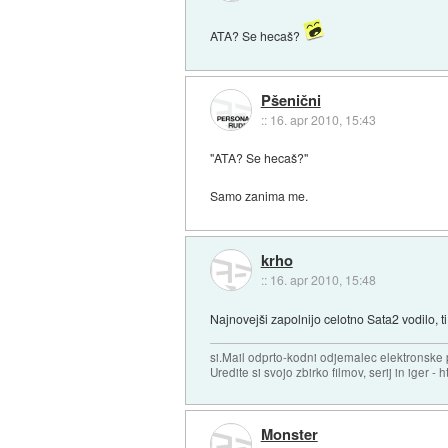
ATA? Se hecaš?
Pšenični
::
16. apr 2010, 15:43
"ATA? Se hecaš?"
Samo zanima me.
krho
::
16. apr 2010, 15:48
Najnovejši zapolnijo celotno Sata2 vodilo, t
si.Mail odprto-kodni odjemalec elektronske po
Uredite si svojo zbirko filmov, serij in iger - ht
Monster