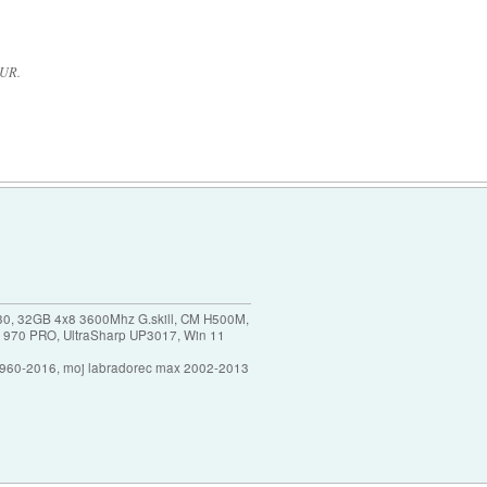
EUR.
30, 32GB 4x8 3600Mhz G.skill, CM H500M,
 970 PRO, UltraSharp UP3017, Win 11
1960-2016, moj labradorec max 2002-2013