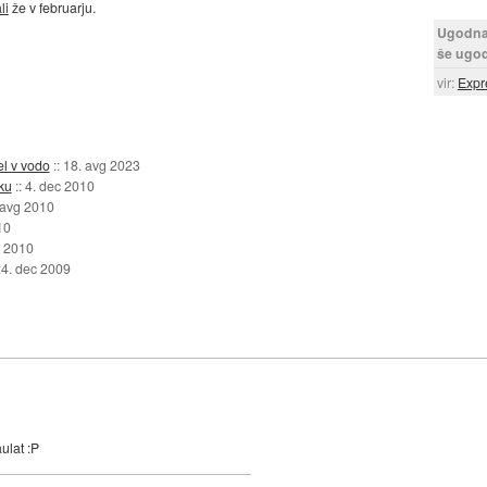
li
že v februarju.
Ugodna 
še ugo
vir:
Expr
l v vodo
::
18. avg 2023
ku
::
4. dec 2010
 avg 2010
10
n 2010
4. dec 2009
ulat :P