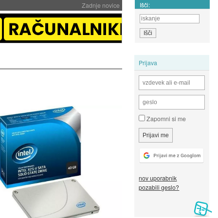
Išči:
Zadnje novice
Prijava
Zapomni si me
nov uporabnik
pozabili geslo?