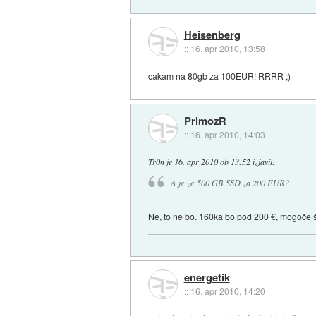
Heisenberg
::
16. apr 2010, 13:58
cakam na 80gb za 100EUR! RRRR ;)
PrimozR
::
16. apr 2010, 14:03
Tr0n
je
16. apr 2010 ob 13:52
izjavil
:
A je ze 500 GB SSD za 200 EUR?
Ne, to ne bo. 160ka bo pod 200 €, mogoče š
energetik
::
16. apr 2010, 14:20