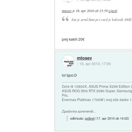
mtosev
je
16. apr 2010 ob 15:59
izjavil
:
Ata je urml.Sata pci card je kaksnih 300
prej kakih 20€
mtosev
::
16. apr 2010, 17:09
lol typo:D
Core i9 10900X, ASUS Prime X299 Edition 
ASUS ROG Strix RTX 2080 Super, Samsung
Pro,
Enermax Platimax 1700W | moj oče darko 
Zgodovina sprememb…
odbrisalo:
gzibret
(
17. apr 2010 ob 14:02
)