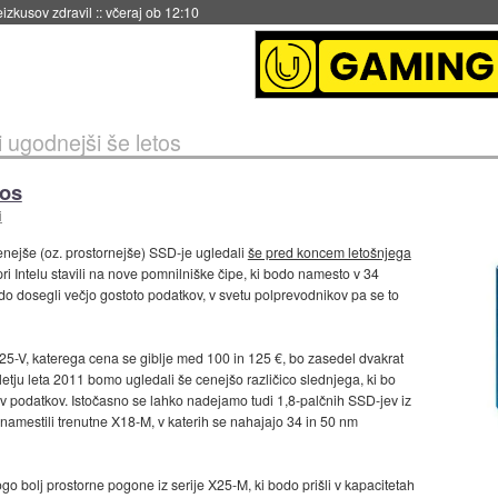
naslednji dve leti
::
včeraj ob 11:37
i ugodnejši še letos
tos
i
cenejše (oz. prostornejše) SSD-je ugledali
še pred koncem letošnjega
pri Intelu stavili na nove pomnilniške čipe, ki bodo namesto v 34
o dosegli večjo gostoto podatkov, v svetu polprevodnikov pa se to
-V, katerega cena se giblje med 100 in 125 €, bo zasedel dvakrat
tletju leta 2011 bomo ugledali še cenejšo različico slednjega, ki bo
 podatkov. Istočasno se lahko nadejamo tudi 1,8-palčnih SSD-jev iz
namestili trenutne X18-M, v katerih se nahajajo 34 in 50 nm
 bolj prostorne pogone iz serije X25-M, ki bodo prišli v kapacitetah