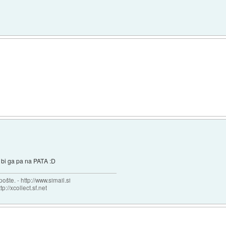
i bi ga pa na PATA :D
šte. - http://www.simail.si
tp://xcollect.sf.net