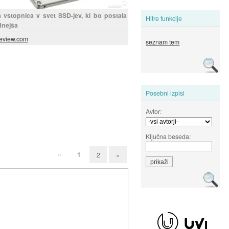
vstopnica v svet SSD-jev, ki bo postala
Hitre funkcije
dnejša
eview.com
seznam tem
Posebni izpisi
Avtor:
Ključna beseda:
«
1
2
»