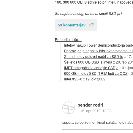
160, 300 600 GB. Slednje so
pri Intelu napoveda
Še najdete razlog, da ne bi kupili SSD-ja?
53 komentarjev
Preberite si še…
Intelov nakup Tower Semiconductorja pade
Popravljanje napak v bliskovnem pomnilni
Znan Intelov delovni načrt za SSD-je
::
17.
Še letos 600 GB SSD iz Intela
::
20. feb 20
IMFT omogoča še cenejše SSDje
::
31. ja
600 GB Intelov SSD, TRIM tudi za OCZ
::
2
Intel X25-X
::
19. okt 2009
bender rodri
::
16. apr 2010, 13:28
super... se bo že men kmal splačal tole naba