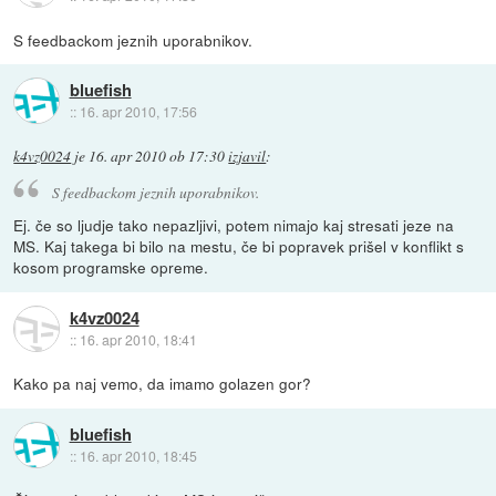
S feedbackom jeznih uporabnikov.
bluefish
::
16. apr 2010, 17:56
k4vz0024
je
16. apr 2010 ob 17:30
izjavil
:
S feedbackom jeznih uporabnikov.
Ej. če so ljudje tako nepazljivi, potem nimajo kaj stresati jeze na
MS. Kaj takega bi bilo na mestu, če bi popravek prišel v konflikt s
kosom programske opreme.
k4vz0024
::
16. apr 2010, 18:41
Kako pa naj vemo, da imamo golazen gor?
bluefish
::
16. apr 2010, 18:45