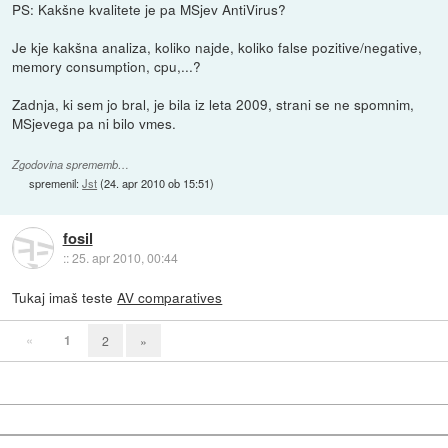
PS: Kakšne kvalitete je pa MSjev AntiVirus?
Je kje kakšna analiza, koliko najde, koliko false pozitive/negative,
memory consumption, cpu,...?
Zadnja, ki sem jo bral, je bila iz leta 2009, strani se ne spomnim,
MSjevega pa ni bilo vmes.
Zgodovina sprememb…
spremenil:
Jst
(
24. apr 2010 ob 15:51
)
fosil
::
25. apr 2010, 00:44
Tukaj imaš teste
AV comparatives
«
1
2
»