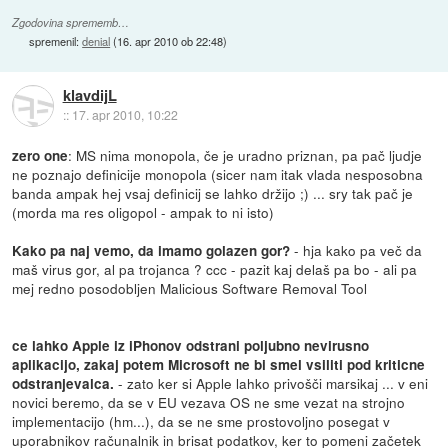
Zgodovina sprememb…
spremenil:
denial
(
16. apr 2010 ob 22:48
)
klavdijL
::
17. apr 2010, 10:22
: MS nima monopola, če je uradno priznan, pa pač ljudje
zero one
ne poznajo definicije monopola (sicer nam itak vlada nesposobna
banda ampak hej vsaj definicij se lahko držijo ;) ... sry tak pač je
(morda ma res oligopol - ampak to ni isto)
- hja kako pa več da
Kako pa naj vemo, da imamo golazen gor?
maš virus gor, al pa trojanca ? ccc - pazit kaj delaš pa bo - ali pa
mej redno posodobljen Malicious Software Removal Tool
ce lahko Apple iz iPhonov odstrani poljubno nevirusno
aplikacijo, zakaj potem Microsoft ne bi smel vsiliti pod kriticne
- zato ker si Apple lahko privošči marsikaj ... v eni
odstranjevalca.
novici beremo, da se v EU vezava OS ne sme vezat na strojno
implementacijo (hm...), da se ne sme prostovoljno posegat v
uporabnikov računalnik in brisat podatkov, ker to pomeni začetek