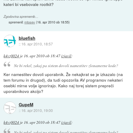
kateri bi vsebovale rootkit?
Zgodovina sprememb…
spremenil:
mtosev
(
16. apr 2010 ob 18:55
)
bluefish
::
16. apr 2010, 18:57
k4vz0024
je
16. apr 2010 ob 18:47
izjavil
:
Ne bi rekel, zakaj pa sistem dovoli namestitev zlonamerne kode?
Ker namestitev dovoli uporabnik. Že nekajkrat se je izkazalo (na
tem forumu in drugod), da tudi opozorila AV programov nekateri
osebki mirne volje ignorirajo. Kako naj torej sistem prepreči
uporabnikovo akcijo?
GupeM
::
16. apr 2010, 19:00
k4vz0024
je
16. apr 2010 ob 18:47
izjavil
:
Ne bi rekel, zakaj pa sistem dovoli namestitev zlonamerne kode?