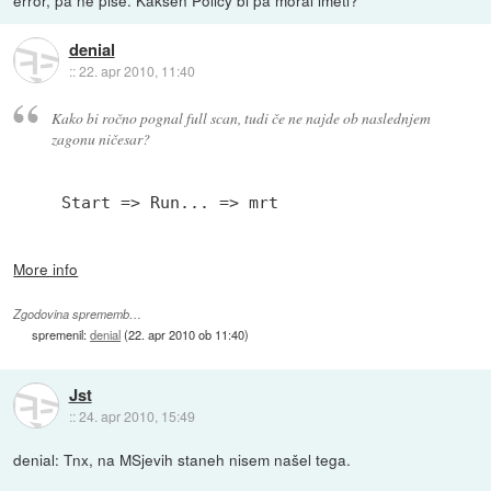
denial
::
22. apr 2010, 11:40
Kako bi ročno pognal full scan, tudi če ne najde ob naslednjem
zagonu ničesar?
Start => Run... => mrt
More info
Zgodovina sprememb…
spremenil:
denial
(
22. apr 2010 ob 11:40
)
Jst
::
24. apr 2010, 15:49
denial: Tnx, na MSjevih staneh nisem našel tega.