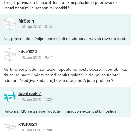
Torej ti praviš, da bi morali testirati kompatibilnost popravkov z
vsemi znanimi in neznanimi rootkiti?
MrStein
::
16. apr 2010, 15:46
Ne, pravim, da z žaljenjem soljudi nekdo pove največ ravno o sebi.
k4vz0024
::
16. apr 2010, 16:47
Ms bi lahko preden se takšen update namesti, opozoril uporabnika,
da se ne more update zaradi rootkit naložiti in da naj se najprej
odstrani škodljiva koda z njihovim orodjem. A je to problem?
techfreak :)
::
16. apr 2010, 17:25
Kako naj MS ve za vse rootkite in njihovo nekompatibilnostjo?
k4vz0024
::
16. apr 2010, 17:30