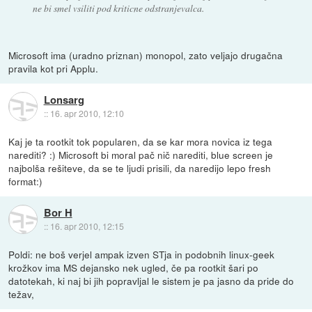
ne bi smel vsiliti pod kriticne odstranjevalca.
Microsoft ima (uradno priznan) monopol, zato veljajo drugačna
pravila kot pri Applu.
Lonsarg
::
16. apr 2010, 12:10
Kaj je ta rootkit tok popularen, da se kar mora novica iz tega
narediti? :) Microsoft bi moral pač nič narediti, blue screen je
najbolša rešiteve, da se te ljudi prisili, da naredijo lepo fresh
format:)
Bor H
::
16. apr 2010, 12:15
Poldi: ne boš verjel ampak izven STja in podobnih linux-geek
krožkov ima MS dejansko nek ugled, če pa rootkit šari po
datotekah, ki naj bi jih popravljal le sistem je pa jasno da pride do
težav,