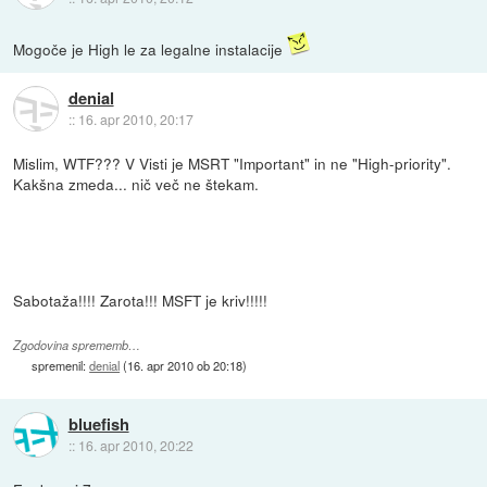
Mogoče je High le za legalne instalacije
denial
::
16. apr 2010, 20:17
Mislim, WTF??? V Visti je MSRT "Important" in ne "High-priority".
Kakšna zmeda... nič več ne štekam.
Sabotaža!!!! Zarota!!! MSFT je kriv!!!!!
Zgodovina sprememb…
spremenil:
denial
(
16. apr 2010 ob 20:18
)
bluefish
::
16. apr 2010, 20:22