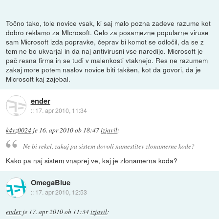
Točno tako, tole novice vsak, ki saj malo pozna zadeve razume kot
dobro reklamo za MIcrosoft. Celo za posamezne popularne viruse
sam Microsoft izda popravke, čeprav bi komot se odločil, da se z
tem ne bo ukvarjal in da naj antivirusni vse naredijo. Microsoft je
pač resna firma in se tudi v malenkosti vtaknejo. Res ne razumem
zakaj more potem naslov novice biti takšen, kot da govori, da je
Microsoft kaj zajebal.
ender
::
17. apr 2010, 11:34
k4vz0024
je
16. apr 2010 ob 18:47
izjavil
:
Ne bi rekel, zakaj pa sistem dovoli namestitev zlonamerne kode?
Kako pa naj sistem vnaprej ve, kaj je zlonamerna koda?
OmegaBlue
::
17. apr 2010, 12:53
ender
je
17. apr 2010 ob 11:34
izjavil
: