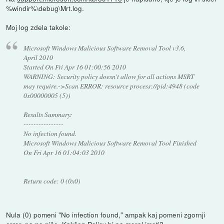
%windir%\debug\Mrt.log.
Moj log zdela takole:
Microsoft Windows Malicious Software Removal Tool v3.6,
April 2010
Started On Fri Apr 16 01:00:56 2010
WARNING: Security policy doesn't allow for all actions MSRT
may require.->Scan ERROR: resource process://pid:4948 (code
0x00000005 (5))
Results Summary:
----------------
No infection found.
Microsoft Windows Malicious Software Removal Tool Finished
On Fri Apr 16 01:04:03 2010
Return code: 0 (0x0)
Nula (0) pomeni "No infection found," ampak kaj pomeni zgornji
error, pa ne piše. Kakšen Policy bi pa moral imeti?