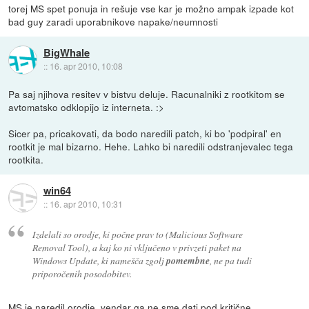
torej MS spet ponuja in rešuje vse kar je možno ampak izpade kot
bad guy zaradi uporabnikove napake/neumnosti
BigWhale
::
16. apr 2010, 10:08
Pa saj njihova resitev v bistvu deluje. Racunalniki z rootkitom se
avtomatsko odklopijo iz interneta. :>
Sicer pa, pricakovati, da bodo naredili patch, ki bo 'podpiral' en
rootkit je mal bizarno. Hehe. Lahko bi naredili odstranjevalec tega
rootkita.
win64
::
16. apr 2010, 10:31
Izdelali so orodje, ki počne prav to (Malicious Software
Removal Tool), a kaj ko ni vključeno v privzeti paket na
Windows Update, ki namešča zgolj
pomembne
, ne pa tudi
priporočenih posodobitev.
MS je naredil orodje, vendar ga ne sme dati pod kritične