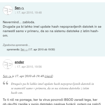
5er-->
::
17. apr 2010, 19:48
Nevermind... zabloda.
Drugače pa bi lahko imel update hash nepopravljenih datotek in se
namestil samo v primeru, da so na sistemu datoteke z istim hash-
om.
Zgodovina sprememb…
spremenilo:
5er-->
(
17. apr 2010 ob 19:50
)
ender
::
17. apr 2010, 19:56
5er-->
je
17. apr 2010 ob 19:48
izjavil
:
Drugače pa bi lahko imel update hash nepopravljenih datotek in
se namestil samo v primeru, da so na sistemu datoteke z istim
hash-om.
To ti nič ne pomaga, ker ta virus povzroči BSOD zaradi tega, ker
ob okužbi zapiše v svojo datoteko naslove funkcij, potem pa naloži