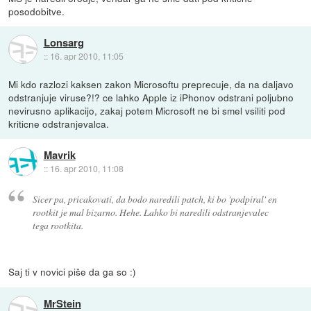
posodobitve.
Lonsarg
::
16. apr 2010, 11:05
Mi kdo razlozi kaksen zakon Microsoftu preprecuje, da na daljavo
odstranjuje viruse?!? ce lahko Apple iz iPhonov odstrani poljubno
nevirusno aplikacijo, zakaj potem Microsoft ne bi smel vsiliti pod
kriticne odstranjevalca.
Mavrik
::
16. apr 2010, 11:08
Sicer pa, pricakovati, da bodo naredili patch, ki bo 'podpiral' en
rootkit je mal bizarno. Hehe. Lahko bi naredili odstranjevalec
tega rootkita.
Saj ti v novici piše da ga so :)
MrStein