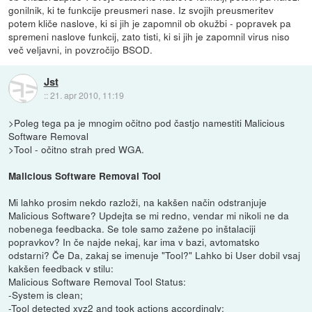
gonilnik, ki te funkcije preusmeri nase. Iz svojih preusmeritev
potem kliče naslove, ki si jih je zapomnil ob okužbi - popravek pa
spremeni naslove funkcij, zato tisti, ki si jih je zapomnil virus niso
več veljavni, in povzročijo BSOD.
Jst
::
21. apr 2010, 11:19
>Poleg tega pa je mnogim očitno pod častjo namestiti Malicious
Software Removal
>Tool - očitno strah pred WGA.
Malicious Software Removal Tool
Mi lahko prosim nekdo razloži, na kakšen način odstranjuje
Malicious Software? Updejta se mi redno, vendar mi nikoli ne da
nobenega feedbacka. Se tole samo zažene po inštalaciji
popravkov? In če najde nekaj, kar ima v bazi, avtomatsko
odstarni? Če Da, zakaj se imenuje "Tool?" Lahko bi User dobil vsaj
kakšen feedback v stilu:
Malicious Software Removal Tool Status:
-System is clean;
-Tool detected xyz2 and took actions accordingly;