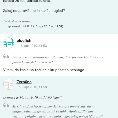
načela že februarska težava.
Zakaj neupravičeno in kakšen ugled?
Zgodovina sprememb…
spremenil:
Poldi112
(
16. apr 2010 ob 11:51
)
bluefish
::
16. apr 2010, 11:53
Zakaj je malomarnost uporabnikov, da ti popravek v določenih
pogojih naredi blue screen?
V tem, da imajo na računalniku prisotno nesnago.
Zero0ne
::
16. apr 2010, 11:53
Lonsarg
je
16. apr 2010 ob 11:05
izjavil
:
Mi kdo razlozi kaksen zakon Microsoftu preprecuje, da na
daljavo odstranjuje viruse?!? ce lahko Apple iz iPhonov
odstrani poljubno nevirusno aplikacijo, zakaj potem Microsoft