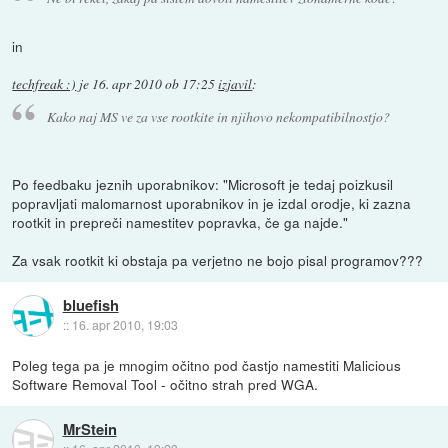
in
techfreak :)
je
16. apr 2010 ob 17:25
izjavil
:
Kako naj MS ve za vse rootkite in njihovo nekompatibilnostjo?
Po feedbaku jeznih uporabnikov: "Microsoft je tedaj poizkusil
popravljati malomarnost uporabnikov in je izdal orodje, ki zazna
rootkit in prepreči namestitev popravka, če ga najde."
Za vsak rootkit ki obstaja pa verjetno ne bojo pisal programov???
bluefish
::
16. apr 2010, 19:03
Poleg tega pa je mnogim očitno pod častjo namestiti Malicious
Software Removal Tool - očitno strah pred WGA.
MrStein