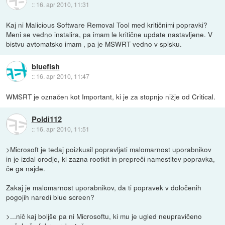
::
16. apr 2010, 11:31
Kaj ni Malicious Software Removal Tool med kritičnimi popravki?
Meni se vedno instalira, pa imam le kritične update nastavljene. V
bistvu avtomatsko imam , pa je MSWRT vedno v spisku.
bluefish
::
16. apr 2010, 11:47
WMSRT je označen kot Important, ki je za stopnjo nižje od Critical.
Poldi112
::
16. apr 2010, 11:51
>Microsoft je tedaj poizkusil popravljati malomarnost uporabnikov
in je izdal orodje, ki zazna rootkit in prepreči namestitev popravka,
če ga najde.
Zakaj je malomarnost uporabnikov, da ti popravek v določenih
pogojih naredi blue screen?
>...nič kaj boljše pa ni Microsoftu, ki mu je ugled neupravičeno