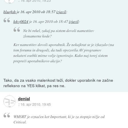
::
16. apr 2010, 19:23
bluefish
je
16. apr 2010 ob 18:57
izjavil
:
k4vz0024
je
16. apr 2010 ob 18:47
izjavil
:
Ne bi rekel, zakaj pa sistem dovoli namestitev
zlonamerne kode?
Ker namestitev dovoli uporabnik. Že nekajkrat se je izkazalo (na
tem forumu in drugod), da tudi opozorila AV programov
nekateri osebki mirne volje ignorirajo. Kako naj torej sistem
prepreči uporabnikovo akcijo?
Tako, da za vsako malenkost teži, dokler uporabnik ne začne
refleksno na YES klikat, pa res ne.
denial
::
16. apr 2010, 19:45
WMSRT je označen kot Important, ki je za stopnjo nižje od
Critical.