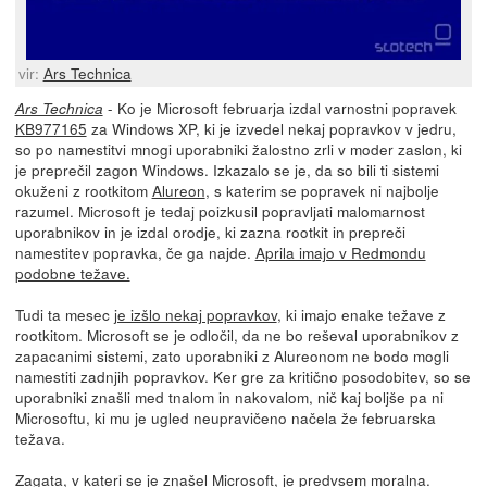
vir:
Ars Technica
- Ko je Microsoft februarja izdal varnostni popravek
Ars Technica
KB977165
za Windows XP, ki je izvedel nekaj popravkov v jedru,
so po namestitvi mnogi uporabniki žalostno zrli v moder zaslon, ki
je preprečil zagon Windows. Izkazalo se je, da so bili ti sistemi
okuženi z rootkitom
Alureon
, s katerim se popravek ni najbolje
razumel. Microsoft je tedaj poizkusil popravljati malomarnost
uporabnikov in je izdal orodje, ki zazna rootkit in prepreči
namestitev popravka, če ga najde.
Aprila imajo v Redmondu
podobne težave.
Tudi ta mesec
je izšlo nekaj popravkov
, ki imajo enake težave z
rootkitom. Microsoft se je odločil, da ne bo reševal uporabnikov z
zapacanimi sistemi, zato uporabniki z Alureonom ne bodo mogli
namestiti zadnjih popravkov. Ker gre za kritično posodobitev, so se
uporabniki znašli med tnalom in nakovalom, nič kaj boljše pa ni
Microsoftu, ki mu je ugled neupravičeno načela že februarska
težava.
Zagata, v kateri se je znašel Microsoft, je predvsem moralna.