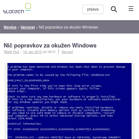
☰
Novice
»
Varnost
»
Nič popravkov za okužen Windows
Nič popravkov za okužen Windows
Matej Huš
::
16. apr 2010
ob 08:31
Varnost