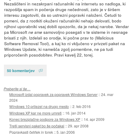
Nezaščiteni in nezakrpani računalniki na internetu so nadloga, ki
razpošilja spam in počenja druge nečednosti, zato je v širšem
interesu zagotoviti, da so ustrezni popravki naloženi. Četudi to
pomeni, da z rootkiti okuženi računalniki nehajo delovati, bodo
njihovi uporabniki vsaj dobili opozorilo, da je nekaj narobe. Vendar
pa Microsoft
samovoljno posegati v te sisteme in nesnage
ne sme
brisati z njih. Izdelali so orodje, ki počne prav to (Malicious
Software Removal Tool), a kaj ko ni vključeno v privzeti paket na
Windows Update, ki namešča zgolj pomembne, ne pa tudi
priporočenih posodobitev. Pravi kavelj 22, torej.
50 komentarjev
Preberite si še…
Microsoft izdal popravek za popravek Windows Server
::
24. mar
2024
Windows 10 prilezel na drugo mesto
::
2. feb 2016
Windows XP kar ne more umreti
::
16. jan 2014
Konec brezplačne podpore za Windows XP
::
14. apr 2009
Tretji servisni paket bo še počakal
::
29. apr 2008
Popravkasti četrtek in torek
::
5. jan 2006