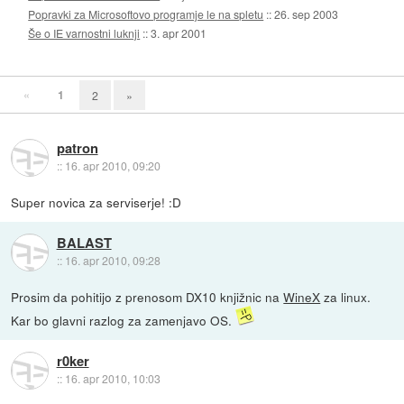
Popravki za Microsoftovo programje le na spletu
::
26. sep 2003
Še o IE varnostni luknji
::
3. apr 2001
«
1
2
»
patron
::
16. apr 2010, 09:20
Super novica za serviserje! :D
BALAST
::
16. apr 2010, 09:28
Prosim da pohitijo z prenosom DX10 knjižnic na
WineX
za linux.
Kar bo glavni razlog za zamenjavo OS.
r0ker
::
16. apr 2010, 10:03