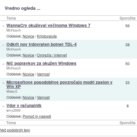
Vredno ogleda ...
Tema
Sporočila
»
WannaCry okuževal večinoma Windows 7
56
McHusch
Oddelek:
Novice
/
Kriptovalute
»
Odkrit nov trdovraten botnet TDL-4
38
McHusch
Oddelek:
Novice
/
Omrežja / internet
»
Nič popravkov za okužen Windows
50
McHusch
Oddelek:
Novice
/
Varnost
»
Microsoftove posodobitve povzročajo modri zaslon v
33
Win XP
Matej E
Oddelek:
Novice
/
Varnost
»
Vdor v računalnik
8
jerry2000
Oddelek:
Pomoč in nasveti
Tema
Sporočila
Več podobnih tem