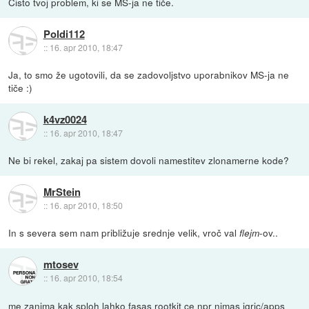
Čisto tvoj problem, ki se MS-ja ne tiče.
Poldi112
::
16. apr 2010, 18:47
Ja, to smo že ugotovili, da se zadovoljstvo uporabnikov MS-ja ne
tiče :)
k4vz0024
::
16. apr 2010, 18:47
Ne bi rekel, zakaj pa sistem dovoli namestitev zlonamerne kode?
MrStein
::
16. apr 2010, 18:50
In s severa sem nam približuje srednje velik, vroč val
-ov..
flejm
mtosev
::
16. apr 2010, 18:54
me zanima kak sploh lahko fasas rootkit ce npr nimas igric/apps