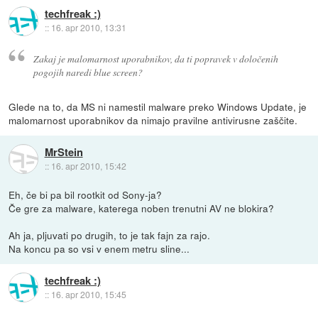
techfreak :)
::
16. apr 2010, 13:31
Zakaj je malomarnost uporabnikov, da ti popravek v določenih
pogojih naredi blue screen?
Glede na to, da MS ni namestil malware preko Windows Update, je
malomarnost uporabnikov da nimajo pravilne antivirusne zaščite.
MrStein
::
16. apr 2010, 15:42
Eh, če bi pa bil rootkit od Sony-ja?
Če gre za malware, katerega noben trenutni AV ne blokira?
Ah ja, pljuvati po drugih, to je tak fajn za rajo.
Na koncu pa so vsi v enem metru sline...
techfreak :)
::
16. apr 2010, 15:45