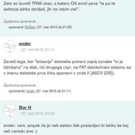
Zato so izumili TRIM ukaz, s katero OS enoti pove "te pa te
sektorje lahko zbrišeš, jih ne rabim več".
Zgodovina sprememb…
spremenil:
MrStein
(
27. mar 2010 ob 21:05
)
ender
::
27. mar 2010, 21:11
Zaradi tega, ker "brisanje" datoteke pomeni zapis oznake "to je
izbrisano" na disk, nič drugega (npr. na FAT datotečnem sistemu se
v imenu datoteke prva črka spemeni v znak ň [ASCII 229]).
Zgodovina sprememb…
spremenilo:
ender
(
27. mar 2010 ob 21:11
)
Bor H
::
27. mar 2010, 21:42
ender: vem, ampak če je nek sistem itak postavljen bi lahko še kej
več naredu ane ;)