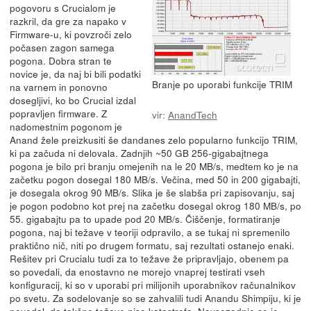
pogovoru s Crucialom je
razkril, da gre za napako v
Firmware-u, ki povzroči zelo
počasen zagon samega
pogona. Dobra stran te
novice je, da naj bi bili podatki
Branje po uporabi funkcije TRIM
na varnem in ponovno
dosegljivi, ko bo Crucial izdal
popravljen firmware. Z
vir:
AnandTech
nadomestnim pogonom je
Anand žele preizkusiti še dandanes zelo popularno funkcijo TRIM,
ki pa začuda ni delovala. Zadnjih ~50 GB 256-gigabajtnega
pogona je bilo pri branju omejenih na le 20 MB/s, medtem ko je na
začetku pogon dosegal 180 MB/s. Večina, med 50 in 200 gigabajti,
je dosegala okrog 90 MB/s. Slika je še slabša pri zapisovanju, saj
je pogon podobno kot prej na začetku dosegal okrog 180 MB/s, po
55. gigabajtu pa to upade pod 20 MB/s. Čiščenje, formatiranje
pogona, naj bi težave v teoriji odpravilo, a se tukaj ni spremenilo
praktično nič, niti po drugem formatu, saj rezultati ostanejo enaki.
Rešitev pri Crucialu tudi za to težave že pripravljajo, obenem pa
so povedali, da enostavno ne morejo vnaprej testirati vseh
konfiguracij, ki so v uporabi pri milijonih uporabnikov računalnikov
po svetu. Za sodelovanje so se zahvalili tudi Anandu Shimpiju, ki je
povedal, da takšne težave niso katastrofa. Navsezadnje se je