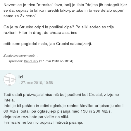
Nevem ce je triva "otroska" faza, bolj je tista "dejmo jih nategnit kjer
se da, ceprav bi lahko naredili tako-pa-tako in bi vse delalo super
samo za 3x ceno"
Ga je ta Strucko odprl in poslikal cipe? Po sliki sodec so trije
razlicni. Hiter in drag, do cheap ass. imo
edit: sem pogledal malo, jao Crucial salabajzerji.
Zgodovina sprememb…
spremenil:
BaToCarx
(
27. mar 2010 ob 10:34
)
Izi
::
27. mar 2010, 10:58
Tudi ostali proizvajalci niso nič bolj pošteni kot Crucial, z izjemo
Intela.
Intel je bil pošten in edini oglašuje realne številke pri pisanju okoli
80 MB/s, ostali pa oglašujejo pisanja med 150 in 200 MB/s,
dejanske rezultate pa vidite na sliki.
Firmware ne bo nič popravil hitrosti pisanja.