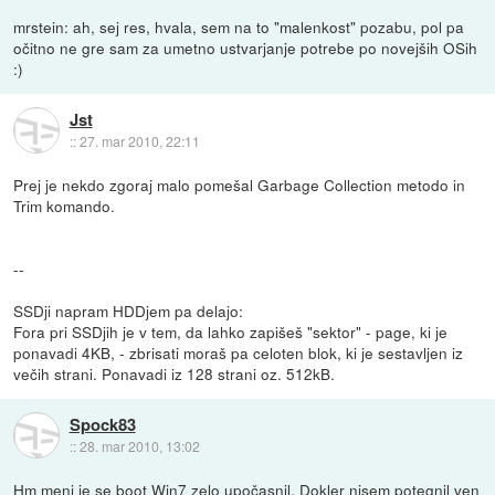
mrstein: ah, sej res, hvala, sem na to "malenkost" pozabu, pol pa
očitno ne gre sam za umetno ustvarjanje potrebe po novejših OSih
:)
Jst
::
27. mar 2010, 22:11
Prej je nekdo zgoraj malo pomešal Garbage Collection metodo in
Trim komando.
--
SSDji napram HDDjem pa delajo:
Fora pri SSDjih je v tem, da lahko zapišeš "sektor" - page, ki je
ponavadi 4KB, - zbrisati moraš pa celoten blok, ki je sestavljen iz
večih strani. Ponavadi iz 128 strani oz. 512kB.
Spock83
::
28. mar 2010, 13:02
Hm meni je se boot Win7 zelo upočasnil. Dokler nisem potegnil ven