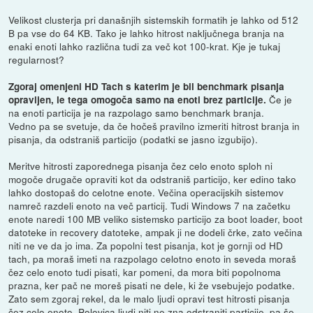
Velikost clusterja pri današnjih sistemskih formatih je lahko od 512
B pa vse do 64 KB. Tako je lahko hitrost naključnega branja na
enaki enoti lahko različna tudi za več kot 100-krat. Kje je tukaj
regularnost?
Zgoraj omenjeni HD Tach s katerim je bil benchmark pisanja
Če je
opravljen, le tega omogoča samo na enoti brez particije.
na enoti particija je na razpolago samo benchmark branja.
Vedno pa se svetuje, da če hočeš pravilno izmeriti hitrost branja in
pisanja, da odstraniš particijo (podatki se jasno izgubijo).
Meritve hitrosti zaporednega pisanja čez celo enoto sploh ni
mogoče drugače opraviti kot da odstraniš particijo, ker edino tako
lahko dostopaš do celotne enote. Večina operacijskih sistemov
namreč razdeli enoto na več particij. Tudi Windows 7 na začetku
enote naredi 100 MB veliko sistemsko particijo za boot loader, boot
datoteke in recovery datoteke, ampak ji ne dodeli črke, zato večina
niti ne ve da jo ima. Za popolni test pisanja, kot je gornji od HD
tach, pa moraš imeti na razpolago celotno enoto in seveda moraš
čez celo enoto tudi pisati, kar pomeni, da mora biti popolnoma
prazna, ker pač ne moreš pisati ne dele, ki že vsebujejo podatke.
Zato sem zgoraj rekel, da le malo ljudi opravi test hitrosti pisanja
čez celo enoto. Polovica ljudi niti ne zna odstraniti particije, pa še