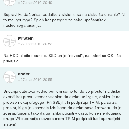
::
27. mar 2010, 20:49
Sepravi ko daš brisat podatke v sistemu se na disku še ohranjo? Ni
to mal neumno? Sploh ker potegne za sabo upočasnitev
naslednjega pisanja.
MrStein
::
27. mar 2010, 20:52
Na HDD ni bilo neumno. SSD pa je "novost", na kateri se OS-i še
privajajo.
ender
::
27. mar 2010, 20:55
Brisanje datoteke vedno pomeni samo to, da se prostor na disku
označi kot prost, vendar vsebina datoteke ne izgine, dokler je ne
prepiše nekaj drugega. Pri SSDjih, ki podpirajo TRIM, pa se za
prostor, ki ga je zasedala izbrisana datoteka pove firmwaru, da je
zdaj sproščen, tako da ga lahko počisti v času, ko se ne dogajajo
druge V/I operacije (seveda mora TRIM podpirati tudi operacijski
sistem).