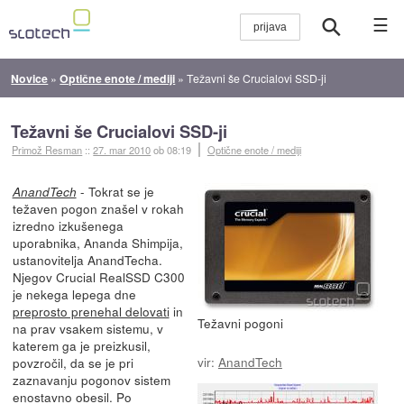
☰
Novice
»
Optične enote / mediji
»
Težavni še Crucialovi SSD-ji
Težavni še Crucialovi SSD-ji
Primož Resman
::
27. mar 2010
ob 08:19
Optične enote / mediji
- Tokrat se je
AnandTech
težaven pogon znašel v rokah
izredno izkušenega
uporabnika, Ananda Shimpija,
ustanovitelja AnandTecha.
Njegov Crucial RealSSD C300
je nekega lepega dne
preprosto prenehal delovati
in
Težavni pogoni
na prav vsakem sistemu, v
katerem ga je preizkusil,
vir:
AnandTech
povzročil, da se je pri
zaznavanju pogonov sistem
enostavno obesil. Po