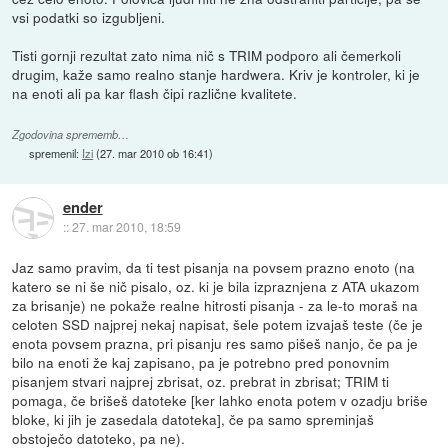
vsi podatki so izgubljeni.
Tisti gornji rezultat zato nima nič s TRIM podporo ali čemerkoli
drugim, kaže samo realno stanje hardwera. Kriv je kontroler, ki je
na enoti ali pa kar flash čipi različne kvalitete.
Zgodovina sprememb…
spremenil:
Izi
(
27. mar 2010 ob 16:41
)
ender
::
27. mar 2010, 18:59
Jaz samo pravim, da ti test pisanja na povsem prazno enoto (na
katero se ni še nič pisalo, oz. ki je bila izpraznjena z ATA ukazom
za brisanje) ne pokaže realne hitrosti pisanja - za le-to moraš na
celoten SSD najprej nekaj napisat, šele potem izvajaš teste (če je
enota povsem prazna, pri pisanju res samo pišeš nanjo, če pa je
bilo na enoti že kaj zapisano, pa je potrebno pred ponovnim
pisanjem stvari najprej zbrisat, oz. prebrat in zbrisat; TRIM ti
pomaga, če brišeš datoteke [ker lahko enota potem v ozadju briše
bloke, ki jih je zasedala datoteka], če pa samo spreminjaš
obstoječo datoteko, pa ne).