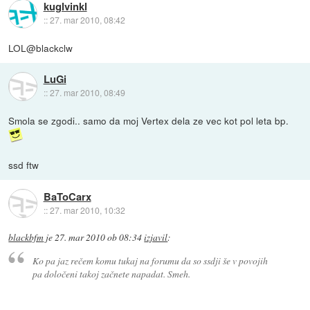
kuglvinkl
::
27. mar 2010, 08:42
LOL@blackclw
LuGi
::
27. mar 2010, 08:49
Smola se zgodi.. samo da moj Vertex dela ze vec kot pol leta bp.
ssd ftw
BaToCarx
::
27. mar 2010, 10:32
blackbfm
je
27. mar 2010 ob 08:34
izjavil
:
Ko pa jaz rečem komu tukaj na forumu da so ssdji še v povojih
pa določeni takoj začnete napadat. Smeh.