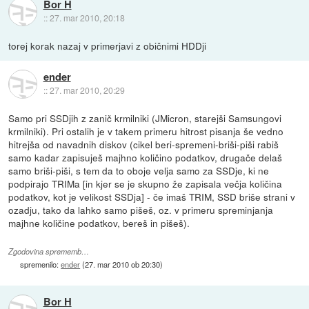
Bor H
::
27. mar 2010, 20:18
torej korak nazaj v primerjavi z običnimi HDDji
ender
::
27. mar 2010, 20:29
Samo pri SSDjih z zanič krmilniki (JMicron, starejši Samsungovi
krmilniki). Pri ostalih je v takem primeru hitrost pisanja še vedno
hitrejša od navadnih diskov (cikel beri-spremeni-briši-piši rabiš
samo kadar zapisuješ majhno količino podatkov, drugače delaš
samo briši-piši, s tem da to oboje velja samo za SSDje, ki ne
podpirajo TRIMa [in kjer se je skupno že zapisala večja količina
podatkov, kot je velikost SSDja] - če imaš TRIM, SSD briše strani v
ozadju, tako da lahko samo pišeš, oz. v primeru spreminjanja
majhne količine podatkov, bereš in pišeš).
Zgodovina sprememb…
spremenilo:
ender
(
27. mar 2010 ob 20:30
)
Bor H