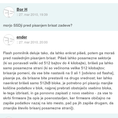
Bor H
::
27. mar 2010, 19:39
morjo SSDji pred pisanjem brisat zadeve?
ender
::
27. mar 2010, 20:00
Flash pomnilnik deluje tako, da lahko enkrat pišeš, potem ga moraš
pred naslednjim pisanjem brisat. Pišeš lahko posamezne sektorje
(ki so ponavadi veliki od 512 bajtov do 4 kilobajte), brišeš pa lahko
samo posamezne strani (ki so večinoma velike 512 kilobajtov;
brisanje pomeni, da vse bite nastaviš na 0 ali 1 [odvisno od flasha],
pisanje pa, da brisane bite prestaviš na drugo vrednost; ker lahko
naenkrat brišeš samo 512kB bloke, je potrebno pri pisanju manjše
količine podatkov v blok, najprej prebrati obstoječo vsebino bloka,
le-tega izbrisati, in ga ponovno zapisati z novo vsebino - za vse to
skrbi firmware [ta opis je poenostavljen, ker firmware običajno ne
zapiše podatkov nazaj na isto mesto, pač pa jih zapiše drugam, da
zmanjša število brisanj posamezne strani]).