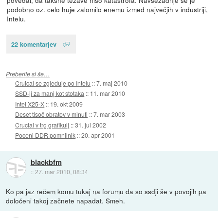
podobno oz. celo huje zalomilo enemu izmed največjih v industriji,
Intelu.
22 komentarjev
Preberite si še…
Cruical se zgleduje po Intelu
::
7. maj 2010
SSD-ji za manj kot stotaka
::
11. mar 2010
Intel X25-X
::
19. okt 2009
Deset tisoč obratov v minuti
::
7. mar 2003
Crucial v trg grafikulj
::
31. jul 2002
Poceni DDR pomnilnik
::
20. apr 2001
blackbfm
::
27. mar 2010, 08:34
Ko pa jaz rečem komu tukaj na forumu da so ssdji še v povojih pa
določeni takoj začnete napadat. Smeh.