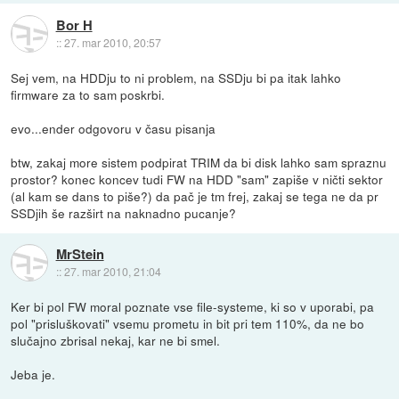
Bor H
::
27. mar 2010, 20:57
Sej vem, na HDDju to ni problem, na SSDju bi pa itak lahko
firmware za to sam poskrbi.
evo...ender odgovoru v času pisanja
btw, zakaj more sistem podpirat TRIM da bi disk lahko sam spraznu
prostor? konec koncev tudi FW na HDD "sam" zapiše v ničti sektor
(al kam se dans to piše?) da pač je tm frej, zakaj se tega ne da pr
SSDjih še razširt na naknadno pucanje?
MrStein
::
27. mar 2010, 21:04
Ker bi pol FW moral poznate vse file-systeme, ki so v uporabi, pa
pol "prisluškovati" vsemu prometu in bit pri tem 110%, da ne bo
slučajno zbrisal nekaj, kar ne bi smel.
Jeba je.