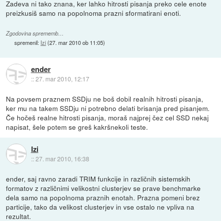
Zadeva ni tako znana, ker lahko hitrosti pisanja preko cele enote
preizkusiš samo na popolnoma prazni sformatirani enoti.
Zgodovina sprememb…
spremenil:
Izi
(
27. mar 2010 ob 11:05
)
ender
::
27. mar 2010, 12:17
Na povsem praznem SSDju ne boš dobil realnih hitrosti pisanja,
ker mu na takem SSDju ni potrebno delati brisanja pred pisanjem.
Če hočeš realne hitrosti pisanja, moraš najprej čez cel SSD nekaj
napisat, šele potem se greš kakršnekoli teste.
Izi
::
27. mar 2010, 16:38
ender, saj ravno zaradi TRIM funkcije in različnih sistemskih
formatov z različnimi velikostni clusterjev se prave benchmarke
dela samo na popolnoma praznih enotah. Prazna pomeni brez
particije, tako da velikost clusterjev in vse ostalo ne vpliva na
rezultat.