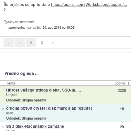
Šoferji/bios so up-to-date
https://us.msi.com/Workstation/support/...
?
Zgodovina sprememb…
spremenilo:
nsa_ag3nt
(
30. avg 2019 ob 19:06
)
3
»
«
1
2
Vredno ogleda ...
Tema
Sporočila
!
Hitrost vašega trdega diska, SSD-ja, ...
2320
Urajmal
Oddelek:
Strojna oprema
»
crucial bx100 crystal disk mark slab rezultat
49
ajfon
Oddelek:
Strojna oprema
»
SSD disk-Računalnik zamrzne
29
styled