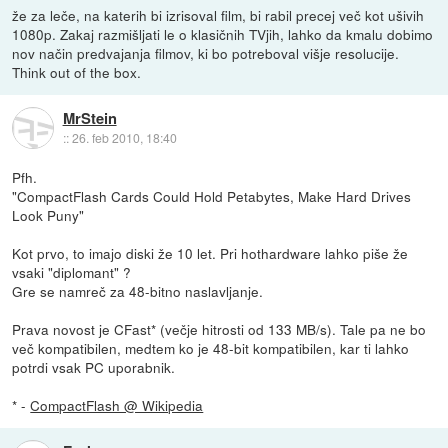
že za leče, na katerih bi izrisoval film, bi rabil precej več kot ušivih
1080p. Zakaj razmišljati le o klasičnih TVjih, lahko da kmalu dobimo
nov način predvajanja filmov, ki bo potreboval višje resolucije.
Think out of the box.
MrStein
::
26. feb 2010, 18:40
Pfh.
"CompactFlash Cards Could Hold Petabytes, Make Hard Drives
Look Puny"
Kot prvo, to imajo diski že 10 let. Pri hothardware lahko piše že
vsaki "diplomant" ?
Gre se namreč za 48-bitno naslavljanje.
Prava novost je CFast* (večje hitrosti od 133 MB/s). Tale pa ne bo
več kompatibilen, medtem ko je 48-bit kompatibilen, kar ti lahko
potrdi vsak PC uporabnik.
* -
CompactFlash @ Wikipedia