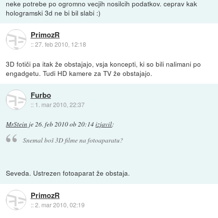
neke potrebe po ogromno vecjih nosilcih podatkov. ceprav kak
hologramski 3d ne bi bil slabi :)
PrimozR
::
27. feb 2010, 12:18
3D fotiči pa itak že obstajajo, vsja koncepti, ki so bili nalimani po
engadgetu. Tudi HD kamere za TV že obstajajo.
Furbo
::
1. mar 2010, 22:37
MrStein
je
26. feb 2010 ob 20:14
izjavil
:
Snemal boš 3D filme na fotoaparatu?
Seveda. Ustrezen fotoaparat že obstaja.
PrimozR
::
2. mar 2010, 02:19