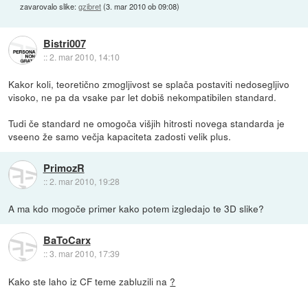
zavarovalo slike:
gzibret
(
3. mar 2010 ob 09:08
)
Bistri007
::
2. mar 2010, 14:10
Kakor koli, teoretično zmogljivost se splača postaviti nedosegljivo
visoko, ne pa da vsake par let dobiš nekompatibilen standard.
Tudi če standard ne omogoča višjih hitrosti novega standarda je
vseeno že samo večja kapaciteta zadosti velik plus.
PrimozR
::
2. mar 2010, 19:28
A ma kdo mogoče primer kako potem izgledajo te 3D slike?
BaToCarx
::
3. mar 2010, 17:39
Kako ste laho iz CF teme zabluzili na
?