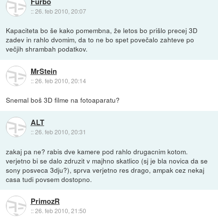
Furbo
::
26. feb 2010, 20:07
Kapaciteta bo še kako pomembna, že letos bo prišlo precej 3D
zadev in rahlo dvomim, da to ne bo spet povečalo zahteve po
večjih shrambah podatkov.
MrStein
::
26. feb 2010, 20:14
Snemal boš 3D filme na fotoaparatu?
ALT
::
26. feb 2010, 20:31
zakaj pa ne? rabis dve kamere pod rahlo drugacnim kotom.
verjetno bi se dalo zdruzit v majhno skatlico (sj je bla novica da se
sony posveca 3dju?), sprva verjetno res drago, ampak cez nekaj
casa tudi povsem dostopno.
PrimozR
::
26. feb 2010, 21:50