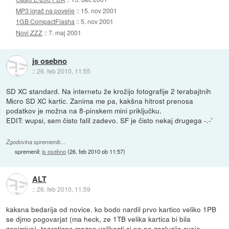
MP3 igrač na povelje
::
15. nov 2001
1GB CompactFlasha
::
5. nov 2001
Novi ZZZ
::
7. maj 2001
js osebno
::
26. feb 2010, 11:55
SD XC standard. Na internetu že krožijo fotografije 2 terabajtnih
Micro SD XC kartic. Zanima me pa, kakšna hitrost prenosa
podatkov je možna na 8-pinskem mini priključku.
EDIT: wupsi, sem čisto falil zadevo. SF je čisto nekaj drugega -.-'
Zgodovina sprememb…
spremenil:
js osebno
(
26. feb 2010 ob 11:57
)
ALT
::
26. feb 2010, 11:59
kaksna bedarija od novice. ko bodo nardil prvo kartico veliko 1PB
se djmo pogovarjat (ma heck, ze 1TB velika kartica bi bila
zanimiva), teoreticno mozne velikosti si pa ne zasluzijo svoje