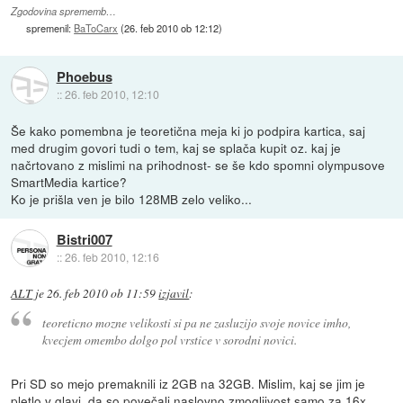
Zgodovina sprememb…
spremenil:
BaToCarx
(
26. feb 2010 ob 12:12
)
Phoebus
::
26. feb 2010, 12:10
Še kako pomembna je teoretična meja ki jo podpira kartica, saj
med drugim govori tudi o tem, kaj se splača kupit oz. kaj je
načrtovano z mislimi na prihodnost- se še kdo spomni olympusove
SmartMedia kartice?
Ko je prišla ven je bilo 128MB zelo veliko...
Bistri007
::
26. feb 2010, 12:16
ALT
je
26. feb 2010 ob 11:59
izjavil
:
teoreticno mozne velikosti si pa ne zasluzijo svoje novice imho,
kvecjem omembo dolgo pol vrstice v sorodni novici.
Pri SD so mejo premaknili iz 2GB na 32GB. Mislim, kaj se jim je
pletlo v glavi, da so povečali naslovno zmogljivost samo za 16x...