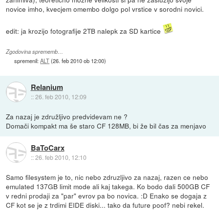
novice imho, kvecjem omembo dolgo pol vrstice v sorodni novici.
edit: ja krozijo fotografije 2TB nalepk za SD kartice
Zgodovina sprememb…
spremenil:
ALT
(
26. feb 2010 ob 12:00
)
Relanium
::
26. feb 2010, 12:09
Za nazaj je združljivo predvidevam ne ?
Domači kompakt ma še staro CF 128MB, bi že bil čas za menjavo
BaToCarx
::
26. feb 2010, 12:10
Samo filesystem je to, nic nebo zdruzljivo za nazaj, razen ce nebo
emulated 137GB limit mode ali kaj takega. Ko bodo dali 500GB CF
v redni prodaji za "par" evrov pa bo novica. :D Enako se dogaja z
CF kot se je z trdimi EIDE diski... tako da future poof? nebi rekel.