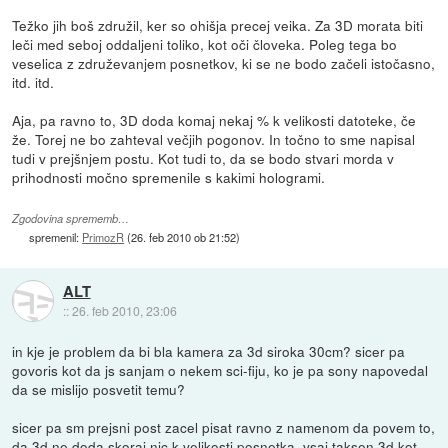
Težko jih boš združil, ker so ohišja precej veika. Za 3D morata biti
leči med seboj oddaljeni toliko, kot oči človeka. Poleg tega bo
veselica z združevanjem posnetkov, ki se ne bodo začeli istočasno,
itd. itd.
Aja, pa ravno to, 3D doda komaj nekaj % k velikosti datoteke, če
že. Torej ne bo zahteval večjih pogonov. In točno to sme napisal
tudi v prejšnjem postu. Kot tudi to, da se bodo stvari morda v
prihodnosti močno spremenile s kakimi hologrami.
Zgodovina sprememb…
spremenil:
PrimozR
(
26. feb 2010 ob 21:52
)
ALT
::
26. feb 2010, 23:06
in kje je problem da bi bla kamera za 3d siroka 30cm? sicer pa
govoris kot da js sanjam o nekem sci-fiju, ko je pa sony napovedal
da se mislijo posvetit temu?
sicer pa sm prejsni post zacel pisat ravno z namenom da povem to,
da 3d ne doda skoraj nic k velikosti posnetka. vsaj taksen 3d kot