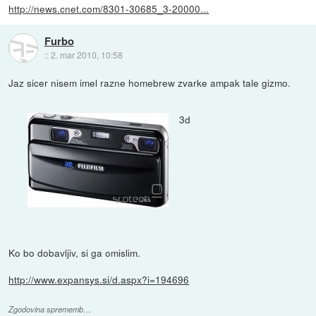
http://news.cnet.com/8301-30685_3-20000...
Furbo
::
2. mar 2010, 10:58
Jaz sicer nisem imel razne homebrew zvarke ampak tale gizmo.
3d
Ko bo dobavljiv, si ga omislim.
http://www.expansys.si/d.aspx?i=194696
Zgodovina sprememb…