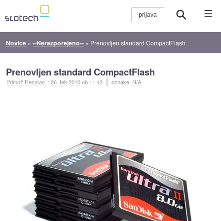
☰
Novice
»
--Nerazporejeno--
»
Prenovljen standard CompactFlash
Prenovljen standard CompactFlash
Primož Resman
::
26. feb 2010
ob 11:42
oznake:
N/A