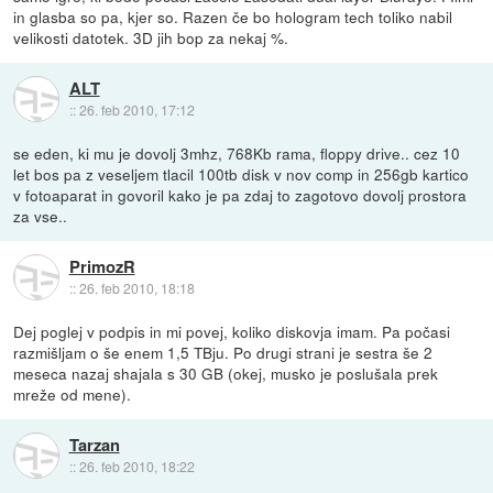
in glasba so pa, kjer so. Razen če bo hologram tech toliko nabil
velikosti datotek. 3D jih bop za nekaj %.
ALT
::
26. feb 2010, 17:12
se eden, ki mu je dovolj 3mhz, 768Kb rama, floppy drive.. cez 10
let bos pa z veseljem tlacil 100tb disk v nov comp in 256gb kartico
v fotoaparat in govoril kako je pa zdaj to zagotovo dovolj prostora
za vse..
PrimozR
::
26. feb 2010, 18:18
Dej poglej v podpis in mi povej, koliko diskovja imam. Pa počasi
razmišljam o še enem 1,5 TBju. Po drugi strani je sestra še 2
meseca nazaj shajala s 30 GB (okej, musko je poslušala prek
mreže od mene).
Tarzan
::
26. feb 2010, 18:22