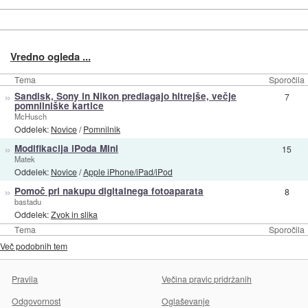
Vredno ogleda ...
Tema
Sporočila
»
Sandisk, Sony in Nikon predlagajo hitrejše, večje
7
pomnilniške kartice
McHusch
Oddelek:
Novice
/
Pomnilnik
»
Modifikacija iPoda Mini
15
Matek
Oddelek:
Novice
/
Apple iPhone/iPad/iPod
»
Pomoč pri nakupu digitalnega fotoaparata
8
bastadu
Oddelek:
Zvok in slika
Tema
Sporočila
Več podobnih tem
Pravila
Večina pravic pridržanih
Odgovornost
Oglaševanje