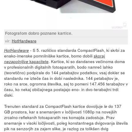
Fotografom dobro poznane kartice.
vir:
HotHardware
- S 5. različico standarda CompactFlash, ki skrbi za
HotHardware
enako-imenske pomnilniške kartice, bomo dobili
skoraj
kapacitete
. Kartice, ki so dandanes večinoma doma
nezapolnljive
v profesionalnih digitalnih fotoaparatih, bodo namreč lahko
(teoretično) podpirale do 144 petabajtov podatkov, vsaj dokler se
standardu ne izteče čas in dobi naslednika. 144 petabajtov je,
roko na srce, ogromna številka, saj to pomeni 147.456 terabajtov v
času, ko nekaj običajnega postajajo eno- in dvo-terabajtni trdi
diski.
Trenuten standard za CompactFlash kartice dovoljuje
do 137
le
GB prostora, kar s snemanjem v ločljivosti 1080p na novejših
zrcalno-refleksnih fotoaparatih res komajda zadostuje. Prav
snemanje v visoki ločljivosti, poleg konstantnega dvigovanja števila
pik na senzorjih za zajem slike, je razlog za tolikšen dvig