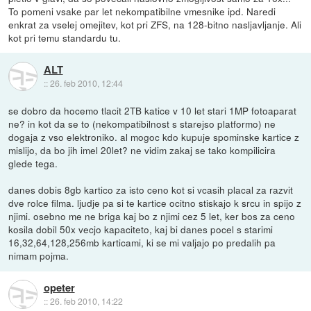
To pomeni vsake par let nekompatibilne vmesnike ipd. Naredi
enkrat za vselej omejitev, kot pri ZFS, na 128-bitno nasljavljanje. Ali
kot pri temu standardu tu.
ALT
::
26. feb 2010, 12:44
se dobro da hocemo tlacit 2TB katice v 10 let stari 1MP fotoaparat
ne? in kot da se to (nekompatibilnost s starejso platformo) ne
dogaja z vso elektroniko. al mogoc kdo kupuje spominske kartice z
mislijo, da bo jih imel 20let? ne vidim zakaj se tako kompilicira
glede tega.
danes dobis 8gb kartico za isto ceno kot si vcasih placal za razvit
dve rolce filma. ljudje pa si te kartice ocitno stiskajo k srcu in spijo z
njimi. osebno me ne briga kaj bo z njimi cez 5 let, ker bos za ceno
kosila dobil 50x vecjo kapaciteto, kaj bi danes pocel s starimi
16,32,64,128,256mb karticami, ki se mi valjajo po predalih pa
nimam pojma.
opeter
::
26. feb 2010, 14:22