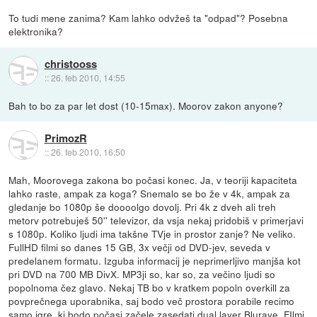
To tudi mene zanima? Kam lahko odvžeš ta "odpad"? Posebna
elektronika?
christooss
::
26. feb 2010, 14:55
Bah to bo za par let dost (10-15max). Moorov zakon anyone?
PrimozR
::
26. feb 2010, 16:50
Mah, Moorovega zakona bo počasi konec. Ja, v teoriji kapaciteta
lahko raste, ampak za koga? Snemalo se bo že v 4k, ampak za
gledanje bo 1080p še doooolgo dovolj. Pri 4k z dveh ali treh
metorv potrebuješ 50'' televizor, da vsja nekaj pridobiš v primerjavi
s 1080p. Koliko ljudi ima takšne TVje in prostor zanje? Ne veliko.
FullHD filmi so danes 15 GB, 3x večji od DVD-jev, seveda v
predelanem formatu. Izguba informacij je neprimerljivo manjša kot
pri DVD na 700 MB DivX. MP3ji so, kar so, za večino ljudi so
popolnoma čez glavo. Nekaj TB bo v kratkem popoln overkill za
povprečnega uporabnika, saj bodo več prostora porabile recimo
samo igre, ki bodo počasi začele zasedati dual layer Bluraye. FIlmi