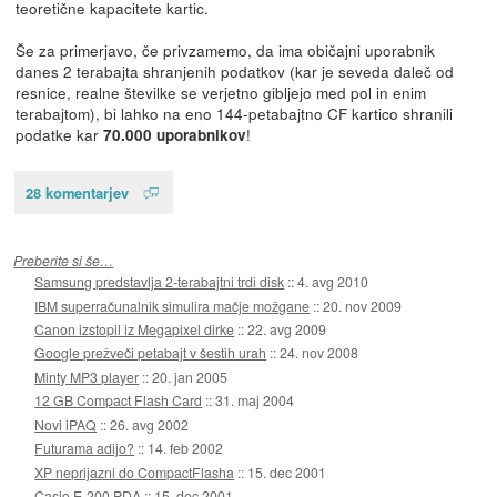
teoretične kapacitete kartic.
Še za primerjavo, če privzamemo, da ima običajni uporabnik
danes 2 terabajta shranjenih podatkov (kar je seveda daleč od
resnice, realne številke se verjetno gibljejo med pol in enim
terabajtom), bi lahko na eno 144-petabajtno CF kartico shranili
podatke kar
!
70.000 uporabnikov
28 komentarjev
Preberite si še…
Samsung predstavlja 2-terabajtni trdi disk
::
4. avg 2010
IBM superračunalnik simulira mačje možgane
::
20. nov 2009
Canon izstopil iz Megapixel dirke
::
22. avg 2009
Google prežveči petabajt v šestih urah
::
24. nov 2008
Minty MP3 player
::
20. jan 2005
12 GB Compact Flash Card
::
31. maj 2004
Novi iPAQ
::
26. avg 2002
Futurama adijo?
::
14. feb 2002
XP neprijazni do CompactFlasha
::
15. dec 2001
Casio E-200 PDA
::
15. dec 2001