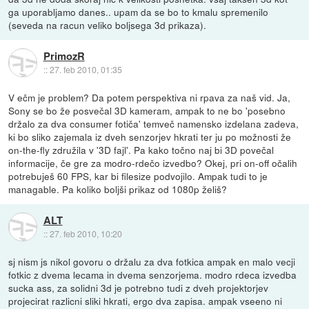
ga uporabljamo danes.. upam da se bo to kmalu spremenilo
(seveda na racun veliko boljsega 3d prikaza).
PrimozR
::
27. feb 2010, 01:35
V ečm je problem? Da potem perspektiva ni rpava za naš vid. Ja,
Sony se bo že posvečal 3D kameram, ampak to ne bo 'posebno
držalo za dva consumer fotiča' temveč namensko izdelana zadeva,
ki bo sliko zajemala iz dveh senzorjev hkrati ter ju po možnosti že
on-the-fly združila v '3D fajl'. Pa kako točno naj bi 3D povečal
informacije, če gre za modro-rdečo izvedbo? Okej, pri on-off očalih
potrebuješ 60 FPS, kar bi filesize podvojilo. Ampak tudi to je
managable. Pa koliko boljši prikaz od 1080p želiš?
ALT
::
27. feb 2010, 10:20
sj nism js nikol govoru o držalu za dva fotkica ampak en malo vecji
fotkic z dvema lecama in dvema senzorjema. modro rdeca izvedba
sucka ass, za solidni 3d je potrebno tudi z dveh projektorjev
projecirat razlicni sliki hkrati, ergo dva zapisa. ampak vseeno ni