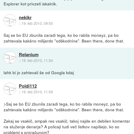
Explorer kot privzeti iskalnik.
nekikr
::
19. feb 2010, 09:55
Saj se bo EU zbunila zaradi tega, ko bo rabila moneyz, pa bo
zahtevala kakšno milijardo "odškodnine". Been there, done that.
Relanium
::
19. feb 2010, 11:34
lahk bi jo zahtevali še od Googla kdaj
Poldi112
::
19. feb 2010, 11:59
>Saj se bo EU zbunila zaradi tega, ko bo rabila moneyz, pa bo
zahtevala kakšno milijardo "odškodnine". Been there, done that.
Zakaj se vsakič, ampak res vsakič, takoj najde en debilen komentar
na služenje denarja? A policaji tudi več listkov napišejo, ko so
problemi s proračunom?