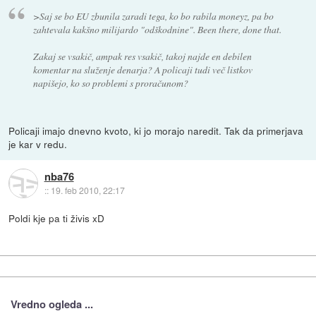
>Saj se bo EU zbunila zaradi tega, ko bo rabila moneyz, pa bo
zahtevala kakšno milijardo "odškodnine". Been there, done that.
Zakaj se vsakič, ampak res vsakič, takoj najde en debilen
komentar na služenje denarja? A policaji tudi več listkov
napišejo, ko so problemi s proračunom?
Policaji imajo dnevno kvoto, ki jo morajo naredit. Tak da primerjava
je kar v redu.
nba76
::
19. feb 2010, 22:17
Poldi kje pa ti živis xD
Vredno ogleda ...