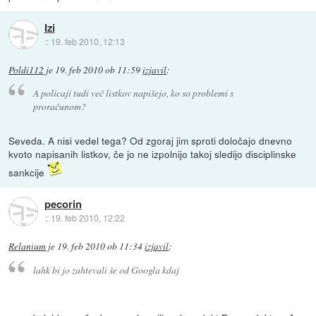
Izi
::
19. feb 2010, 12:13
Poldi112
je
19. feb 2010 ob 11:59
izjavil
:
A policaji tudi več listkov napišejo, ko so problemi s
proračunom?
Seveda. A nisi vedel tega? Od zgoraj jim sproti določajo dnevno
kvoto napisanih listkov, če jo ne izpolnijo takoj sledijo disciplinske
sankcije
pecorin
::
19. feb 2010, 12:22
Relanium
je
19. feb 2010 ob 11:34
izjavil
:
lahk bi jo zahtevali še od Googla kdaj