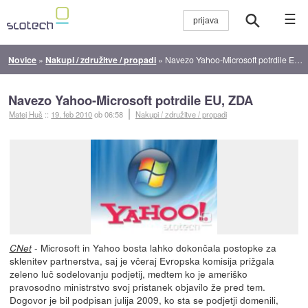
☰
Novice
»
Nakupi / združitve / propadi
»
Navezo Yahoo-Microsoft potrdile EU, ZDA
Navezo Yahoo-Microsoft potrdile EU, ZDA
Matej Huš
::
19. feb 2010
ob 06:58
Nakupi / združitve / propadi
- Microsoft in Yahoo bosta lahko dokončala postopke za
CNet
sklenitev partnerstva, saj je včeraj Evropska komisija prižgala
zeleno luč sodelovanju podjetij, medtem ko je ameriško
pravosodno ministrstvo svoj pristanek objavilo že pred tem.
Dogovor je bil podpisan julija 2009, ko sta se podjetji domenili,