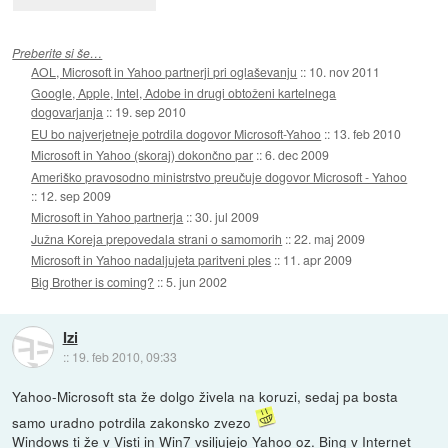
Preberite si še…
AOL, Microsoft in Yahoo partnerji pri oglaševanju
::
10. nov 2011
Google, Apple, Intel, Adobe in drugi obtoženi kartelnega
dogovarjanja
::
19. sep 2010
EU bo najverjetneje potrdila dogovor Microsoft-Yahoo
::
13. feb 2010
Microsoft in Yahoo (skoraj) dokončno par
::
6. dec 2009
Ameriško pravosodno ministrstvo preučuje dogovor Microsoft - Yahoo
::
12. sep 2009
Microsoft in Yahoo partnerja
::
30. jul 2009
Južna Koreja prepovedala strani o samomorih
::
22. maj 2009
Microsoft in Yahoo nadaljujeta paritveni ples
::
11. apr 2009
Big Brother is coming?
::
5. jun 2002
Izi
::
19. feb 2010, 09:33
Yahoo-Microsoft sta že dolgo živela na koruzi, sedaj pa bosta
samo uradno potrdila zakonsko zvezo
Windows ti že v Visti in Win7 vsiljujejo Yahoo oz. Bing v Internet