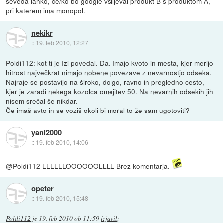
seveda lahko, ce/ko bo google vsiljeval produkt B s produktom A,
pri katerem ima monopol.
nekikr
::
19. feb 2010, 12:27
Poldi112: kot ti je Izi povedal. Da. Imajo kvoto in mesta, kjer merijo
hitrost največkrat nimajo nobene povezave z nevarnostjo odseka.
Najraje se postavijo na široko, dolgo, ravno in pregledno cesto,
kjer je zaradi nekega kozolca omejitev 50. Na nevarnih odsekih jih
nisem srečal še nikdar.
Če imaš avto in se voziš okoli bi moral to že sam ugotoviti?
yani2000
::
19. feb 2010, 14:06
@Poldi112 LLLLLLOOOOOOLLLL Brez komentarja.
opeter
::
19. feb 2010, 15:48
Poldi112
je
19. feb 2010 ob 11:59
izjavil
: