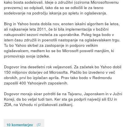
kako bosta sodelovali. Ideje o združitvi (oziroma Microsoftovemu
prevzemu) so odpisali, tako da so se odločili le za tesno
sodelovanje na področju iskanja po spletu in oglaševanja.
Bing in Yahoo bosta dobila nov, enoten iskalni algoritem še letos,
ali najkasneje leta 2011, če bi bila implementacija v božični
nakupovalni sezoni moteča za uporabnike. Poleg tega bodo v
istem času združili in poenotili nastopanje na oglaševalskem trgu.
Tu bo Yahoo skrbel za zastopanje in podporo velikim
oglaševalcem, medtem ko se bo Microsoft posvetil manjšim, ki
promovirajo svoje izdelke.
Dogovor ima desetletni rok veljavnosti. Za začetek bo Yahoo dobil
150 milijonov dolarjev od Microsofta. Plačilo bo izvedeno v več
obrokih, prvi bo izplačan aprila. Prav tako bodo v Redmondu
zaposlili 400 Yahoojevih zaposlenih.
Dogovor morajo sicer potrditi še na Tajvanu, Japonskem in v Južni
Koreji, da bo veljal tudi tam. Ker sta ga podprli največji sili EU in
ZDA, na Vzhodu ni pričakovati zatikanj.
10 komentarjev