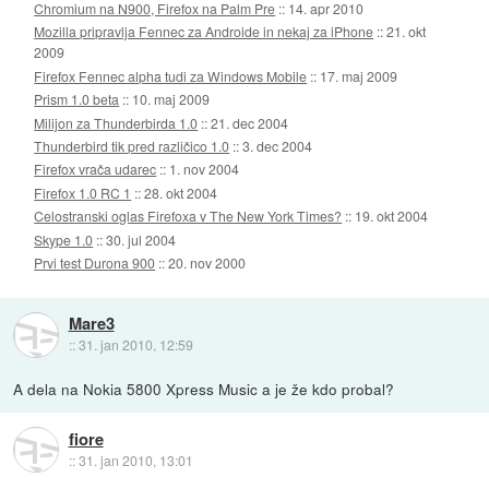
Chromium na N900, Firefox na Palm Pre
::
14. apr 2010
Mozilla pripravlja Fennec za Androide in nekaj za iPhone
::
21. okt
2009
Firefox Fennec alpha tudi za Windows Mobile
::
17. maj 2009
Prism 1.0 beta
::
10. maj 2009
Milijon za Thunderbirda 1.0
::
21. dec 2004
Thunderbird tik pred različico 1.0
::
3. dec 2004
Firefox vrača udarec
::
1. nov 2004
Firefox 1.0 RC 1
::
28. okt 2004
Celostranski oglas Firefoxa v The New York Times?
::
19. okt 2004
Skype 1.0
::
30. jul 2004
Prvi test Durona 900
::
20. nov 2000
Mare3
::
31. jan 2010, 12:59
A dela na Nokia 5800 Xpress Music a je že kdo probal?
fiore
::
31. jan 2010, 13:01