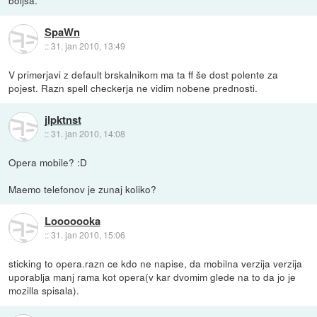
SpaWn
::
31. jan 2010, 13:49
V primerjavi z default brskalnikom ma ta ff še dost polente za
pojest. Razn spell checkerja ne vidim nobene prednosti.
jlpktnst
::
31. jan 2010, 14:08
Opera mobile? :D
Maemo telefonov je zunaj koliko?
Looooooka
::
31. jan 2010, 15:06
sticking to opera.razn ce kdo ne napise, da mobilna verzija verzija
uporablja manj rama kot opera(v kar dvomim glede na to da jo je
mozilla spisala).