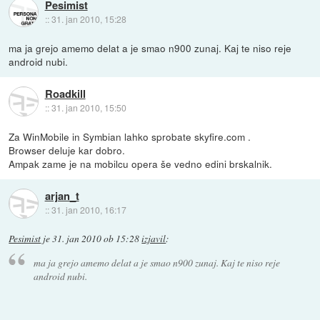
Pesimist
::
31. jan 2010, 15:28
ma ja grejo amemo delat a je smao n900 zunaj. Kaj te niso reje
android nubi.
Roadkill
::
31. jan 2010, 15:50
Za WinMobile in Symbian lahko sprobate skyfire.com .
Browser deluje kar dobro.
Ampak zame je na mobilcu opera še vedno edini brskalnik.
arjan_t
::
31. jan 2010, 16:17
Pesimist
je
31. jan 2010 ob 15:28
izjavil
:
ma ja grejo amemo delat a je smao n900 zunaj. Kaj te niso reje
android nubi.