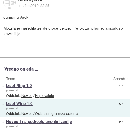
::
1. feb 2010, 23:25
Jumping Jack
Mozilla je naredila že delujoče verzijo firefox za iphone, ampak so
zavrnili jo.
Vredno ogleda ...
Tema
Sporočila
»
Izšel Ring 1.0
17
poweroff
Oddelek:
Novice
/
Kriptovalute
»
Izšel Wine 1.0
57
poweroff
Oddelek:
Novice
/
Ostala programska oprema
»
Novosti na področju anonimizacije
27
poweroff