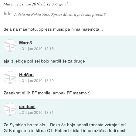
Mare3
je
31. jan 2010 ob 12:59
izjavil
:
A dela na Nokia 5800 Xpress Music a je že kdo probal?
dela na maemotu, xpress music pa nima maemota...
Mare3
::
31. jan 2010, 13:16
aja :) jebiga pol sej bojo nardil še za druge
HeMan
::
31. jan 2010, 13:30
Zaenkrat ni lih FF mobile, ampak FF maemo ;)
smihael
::
31. jan 2010, 13:31
Za Symbian bo trajalo... Razn če bojo nehali trmasto vztrajati pri
GTK engine-u in šli na QT. Potem bi bila Linux različica tudi dosti
boljša.