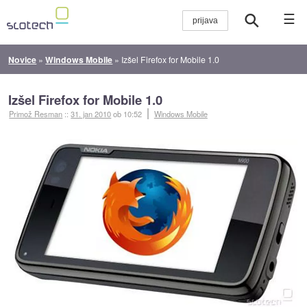
☰
Novice
»
Windows Mobile
»
Izšel Firefox for Mobile 1.0
Izšel Firefox for Mobile 1.0
Primož Resman
::
31. jan 2010
ob 10:52
Windows Mobile