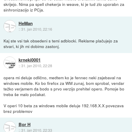
skrijejo. Nima pa spell chekerja in weave, ki je tud zlo uporabn za
sinhronizacijo iz PCja.
HeMan
::
31. jan 2010, 22:16
Kaj ste vsi tak obsedeni s temi adblocki. Reklame plačujejo za
stvari, ki jih mi dobimo zastonj.
krneki0001
::
31. jan 2010, 22:28
opera mi deluje odlično, medtem ko je fennec neki zajebaval na
windows mobile. Ko bo firefox za WM zunaj, bom sprobal, vendar
težko verjamem da bodo s prvo verzijo prehitel opero. Pomoje bo
treba še malo počakat.
V operi 10 beta za windows mobile deluje 192.168.X.X povezava
brez problemov
Bor H
::
31. jan 2010, 22:33