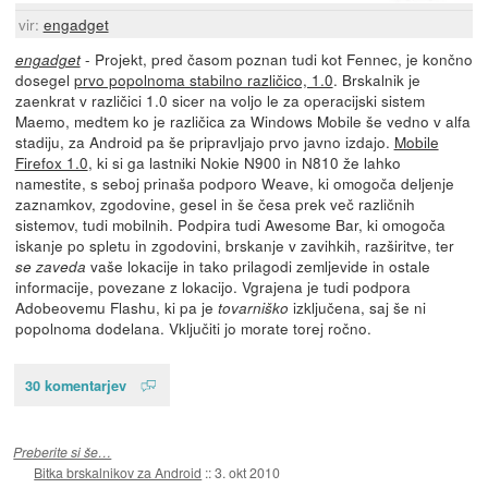
vir:
engadget
- Projekt, pred časom poznan tudi kot Fennec, je končno
engadget
dosegel
prvo popolnoma stabilno različico, 1.0
. Brskalnik je
zaenkrat v različici 1.0 sicer na voljo le za operacijski sistem
Maemo, medtem ko je različica za Windows Mobile še vedno v alfa
stadiju, za Android pa še pripravljajo prvo javno izdajo.
Mobile
Firefox 1.0
, ki si ga lastniki Nokie N900 in N810 že lahko
namestite, s seboj prinaša podporo Weave, ki omogoča deljenje
zaznamkov, zgodovine, gesel in še česa prek več različnih
sistemov, tudi mobilnih. Podpira tudi Awesome Bar, ki omogoča
iskanje po spletu in zgodovini, brskanje v zavihkih, razširitve, ter
vaše lokacije in tako prilagodi zemljevide in ostale
se zaveda
informacije, povezane z lokacijo. Vgrajena je tudi podpora
Adobeovemu Flashu, ki pa je
izključena, saj še ni
tovarniško
popolnoma dodelana. Vključiti jo morate torej ročno.
30 komentarjev
Preberite si še…
Bitka brskalnikov za Android
::
3. okt 2010