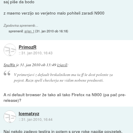
saj piše da bodo
z maemo verzijo so verjetno malo pohiteli zaradi N900
Zgodovina sprememb…
spremenil:
arjan_t
(
31. jan 2010 ob 16:18
)
PrimozR
::
31. jan 2010, 16:43
SpaWn
je
31. jan 2010 ob 13:49
izjavil
:
V primerjavi z default brskalnikom ma ta ff še dost polente za
pojest. Razn spell checkerja ne vidim nobene prednosti.
A ni default browser že tako ali tako FIrefox na N900 (pa pač pre-
release)?
Icematxyz
::
31. jan 2010, 16:44
Naj nekdo zadevo testira in potem s prve roke napiše povzetek.