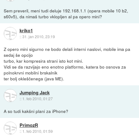
Sem preveril, meni tudi deluje 192.168.1.1 (opera mobile 10 b2,
s60v5), da nimaš turbo vklopljen al pa opero mini?
kriko1
::
31. jan 2010, 23:19
Z opero mini sigurno ne bodo delali interni naslovi, mobile ima pa
sedaj še opcijo
turbo, kar kompresira strani isto kot mini.
Vidi se da razvijajo eno enotno platformo, katera bo osnova za
polnokrvni mobilni brskalnik
ter bolj okleščenega (java ME).
Jumping Jack
::
1. feb 2010, 01:27
A so tudi kakšni plani za iPhone?
PrimozR
::
1. feb 2010, 01:59