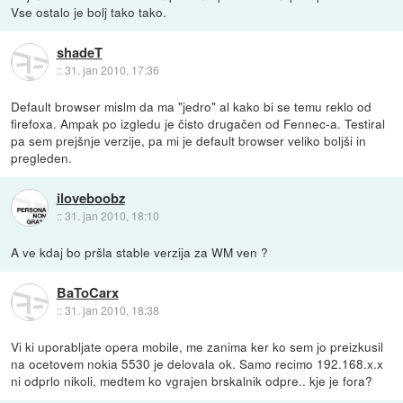
Vse ostalo je bolj tako tako.
shadeT
::
31. jan 2010, 17:36
Default browser mislm da ma "jedro" al kako bi se temu reklo od
firefoxa. Ampak po izgledu je čisto drugačen od Fennec-a. Testiral
pa sem prejšnje verzije, pa mi je default browser veliko boljši in
pregleden.
iloveboobz
::
31. jan 2010, 18:10
A ve kdaj bo pršla stable verzija za WM ven ?
BaToCarx
::
31. jan 2010, 18:38
Vi ki uporabljate opera mobile, me zanima ker ko sem jo preizkusil
na ocetovem nokia 5530 je delovala ok. Samo recimo 192.168.x.x
ni odprlo nikoli, medtem ko vgrajen brskalnik odpre.. kje je fora?