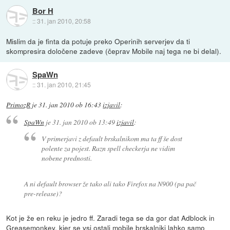
Bor H
::
31. jan 2010, 20:58
Mislim da je finta da potuje preko Operinih serverjev da ti
skompresira določene zadeve (čeprav Mobile naj tega ne bi delal).
SpaWn
::
31. jan 2010, 21:45
PrimozR
je
31. jan 2010 ob 16:43
izjavil
:
SpaWn
je
31. jan 2010 ob 13:49
izjavil
:
V primerjavi z default brskalnikom ma ta ff še dost
polente za pojest. Razn spell checkerja ne vidim
nobene prednosti.
A ni default browser že tako ali tako Firefox na N900 (pa pač
pre-release)?
Kot je že en reku je jedro ff. Zaradi tega se da gor dat Adblock in
Greasemonkey, kjer se vsi ostali mobile brskalniki lahko samo