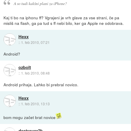
A so tudi kakšni plani za iPhone?
Kaj ti bo na iphonu ff? Vgrajeni je vrh glave za vse strani, če pa
misliš na flash, ga pa tud s ff nebi bilo, ker ga Apple ne odobrava.
Hexx
::
1. feb 2010, 07:21
Android?
ozbolt
::
1. feb 2010, 08:48
Android prihaja. Lahko bi prebral novico.
Hexx
::
1. feb 2010, 13:13
bom mogu začet brat novice
destroyer2k