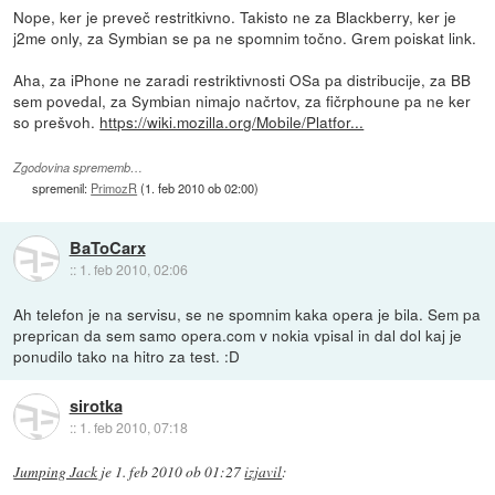
Nope, ker je preveč restritkivno. Takisto ne za Blackberry, ker je
j2me only, za Symbian se pa ne spomnim točno. Grem poiskat link.
Aha, za iPhone ne zaradi restriktivnosti OSa pa distribucije, za BB
sem povedal, za Symbian nimajo načrtov, za fičrphoune pa ne ker
so prešvoh.
https://wiki.mozilla.org/Mobile/Platfor...
Zgodovina sprememb…
spremenil:
PrimozR
(
1. feb 2010 ob 02:00
)
BaToCarx
::
1. feb 2010, 02:06
Ah telefon je na servisu, se ne spomnim kaka opera je bila. Sem pa
preprican da sem samo opera.com v nokia vpisal in dal dol kaj je
ponudilo tako na hitro za test. :D
sirotka
::
1. feb 2010, 07:18
Jumping Jack
je
1. feb 2010 ob 01:27
izjavil
: