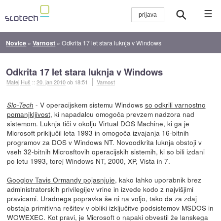
☰
Novice
»
Varnost
»
Odkrita 17 let stara luknja v Windows
Odkrita 17 let stara luknja v Windows
Matej Huš
::
20. jan 2010
ob 18:51
Varnost
- V operacijskem sistemu Windows
so odkrili varnostno
Slo-Tech
pomanjkljivost
, ki napadalcu omogoča prevzem nadzora nad
sistemom. Luknja tiči v okolju Virtual DOS Machine, ki ga je
Microsoft priključil leta 1993 in omogoča izvajanja 16-bitnih
programov za DOS v Windows NT. Novoodkrita luknja obstoji v
vseh 32-bitnih Microsftovih operacijskih sistemih, ki so bili izdani
po letu 1993, torej Windows NT, 2000, XP, Vista in 7.
Googlov Tavis Ormandy pojasnjuje
, kako lahko uporabnik brez
administratorskih privilegijev vrine in izvede kodo z najvišjimi
pravicami. Uradnega popravka še ni na voljo, tako da za zdaj
obstaja primitivna rešitev v obliki izključitve podsistemov MSDOS in
WOWEXEC. Kot pravi, je Microsoft o napaki obvestil že lanskega