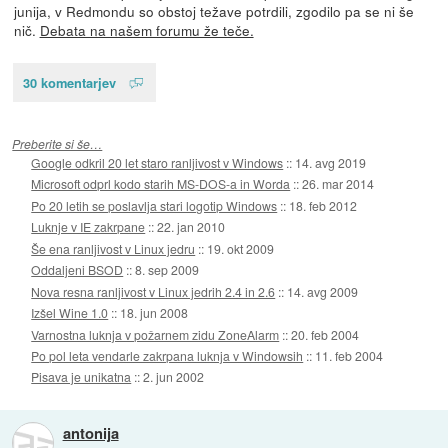
junija, v Redmondu so obstoj težave potrdili, zgodilo pa se ni še
nič.
Debata na našem forumu že teče.
30 komentarjev
Preberite si še…
Google odkril 20 let staro ranljivost v Windows
::
14. avg 2019
Microsoft odprl kodo starih MS-DOS-a in Worda
::
26. mar 2014
Po 20 letih se poslavlja stari logotip Windows
::
18. feb 2012
Luknje v IE zakrpane
::
22. jan 2010
Še ena ranljivost v Linux jedru
::
19. okt 2009
Oddaljeni BSOD
::
8. sep 2009
Nova resna ranljivost v Linux jedrih 2.4 in 2.6
::
14. avg 2009
Izšel Wine 1.0
::
18. jun 2008
Varnostna luknja v požarnem zidu ZoneAlarm
::
20. feb 2004
Po pol leta vendarle zakrpana luknja v Windowsih
::
11. feb 2004
Pisava je unikatna
::
2. jun 2002
antonija