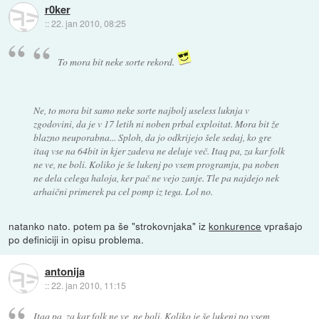
r0ker
::
22. jan 2010, 08:25
To mora bit neke sorte rekord.
Ne, to mora bit samo neke sorte najbolj useless luknja v
zgodovini, da je v 17 letih ni noben prbal exploitat. Mora bit že
blazno neuporabna... Sploh, da jo odkrijejo šele sedaj, ko gre
itaq vse na 64bit in kjer zadeva ne deluje več. Itaq pa, za kar folk
ne ve, ne boli. Koliko je še lukenj po vsem programju, pa noben
ne dela celega haloja, ker pač ne vejo zanje. Tle pa najdejo nek
arhaični primerek pa cel pomp iz tega. Lol no.
natanko nato. potem pa še "strokovnjaka" iz
konkurence
vprašajo
po definiciji in opisu problema.
antonija
::
22. jan 2010, 11:15
Itaq pa, za kar folk ne ve, ne boli. Koliko je še lukenj po vsem