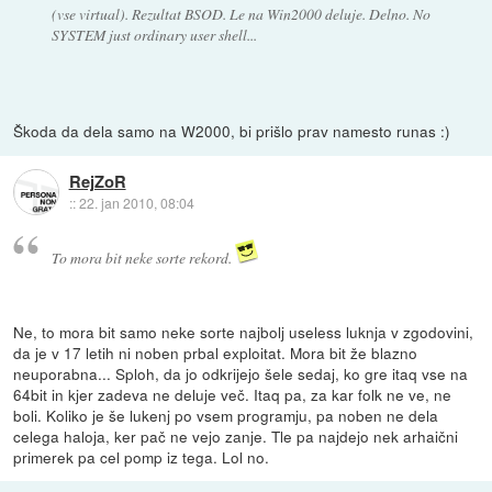
(vse virtual). Rezultat BSOD. Le na Win2000 deluje. Delno. No
SYSTEM just ordinary user shell...
Škoda da dela samo na W2000, bi prišlo prav namesto runas :)
RejZoR
::
22. jan 2010, 08:04
To mora bit neke sorte rekord.
Ne, to mora bit samo neke sorte najbolj useless luknja v zgodovini,
da je v 17 letih ni noben prbal exploitat. Mora bit že blazno
neuporabna... Sploh, da jo odkrijejo šele sedaj, ko gre itaq vse na
64bit in kjer zadeva ne deluje več. Itaq pa, za kar folk ne ve, ne
boli. Koliko je še lukenj po vsem programju, pa noben ne dela
celega haloja, ker pač ne vejo zanje. Tle pa najdejo nek arhaični
primerek pa cel pomp iz tega. Lol no.