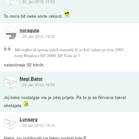
::
20. jan 2010, 18:59
To mora bit neke sorte rekord.
noraguta
::
20. jan 2010, 19:02
Microsftovih operacijskih sistemih, ki so bili izdani po letu 1993,
torej Windows NT, 2000, XP, Vista in 7.
natančneje 32 bitnih.
Nagi Bator
::
20. jan 2010, 19:05
Joj kaka nostalgija me je zdaj prijela. Pa to je se Nirvana takrat
obstajala
Lonsarg
::
20. jan 2010, 19:10
Haha, po počitncah na faksu probat tole:P