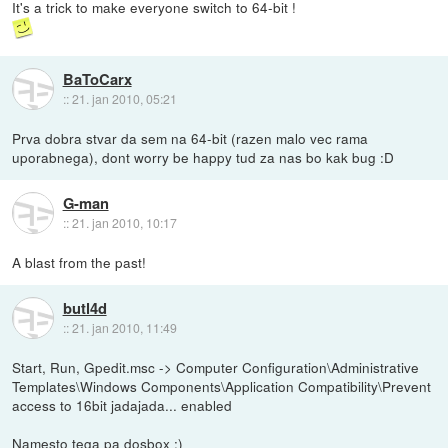
It's a trick to make everyone switch to 64-bit !
BaToCarx
::
21. jan 2010, 05:21
Prva dobra stvar da sem na 64-bit (razen malo vec rama
uporabnega), dont worry be happy tud za nas bo kak bug :D
G-man
::
21. jan 2010, 10:17
A blast from the past!
butl4d
::
21. jan 2010, 11:49
Start, Run, Gpedit.msc -> Computer Configuration\Administrative
Templates\Windows Components\Application Compatibility\Prevent
access to 16bit jadajada... enabled
Namesto tega pa dosbox :)