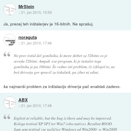
MrStein
::
21. jan 2010, 15:59
Ja, precej teh inštalerjev je 16-bitnih. Ne sprašuj.
noraguta
::
21. jan 2010, 17:46
No prov tistid del gonilnika, ki more skrbet za 32bitni os je
seveda 32bitni. Ampak .exe program, ki je instaler tega
gonilnika je pa 16bitni. Še vedno isti problem, če izklopiš to, ne
boš driverja gor spravil za tiskalnik, pa ziher ni edini.
ša najmanši problem za inštalacijo driverja pač enablaš zadevo.
ABX
::
21. jan 2010, 17:48
Exploit ni reliable, but the bug is there and may be improved.
Kolega testiral XP SP3 ter Win7 (oba native). Rezultat BSOD.
Sam sem testiral vse različice Windows od Win2000 -> Win2008