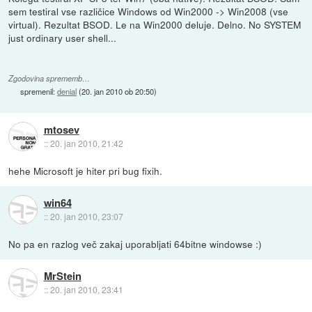
sem testiral vse različice Windows od Win2000 -> Win2008 (vse
virtual). Rezultat BSOD. Le na Win2000 deluje. Delno. No SYSTEM
just ordinary user shell...
Zgodovina sprememb…
spremenil:
denial
(
20. jan 2010 ob 20:50
)
mtosev
::
20. jan 2010, 21:42
hehe Microsoft je hiter pri bug fixih.
win64
::
20. jan 2010, 23:07
No pa en razlog več zakaj uporabljati 64bitne windowse :)
MrStein
::
20. jan 2010, 23:41