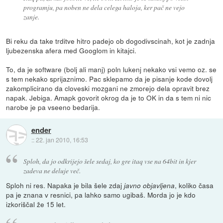
programju, pa noben ne dela celega haloja, ker pač ne vejo
zanje.
Bi reku da take trditve hitro padejo ob dogodivscinah, kot je zadnja
ljubezenska afera med Googlom in kitajci.
To, da je software (bolj ali manj) poln lukenj nekako vsi vemo oz. se
s tem nekako sprijaznimo. Pac sklepamo da je pisanje kode dovolj
zakomplicirano da cloveski mozgani ne zmorejo dela opravit brez
napak. Jebiga. Amapk govorit okrog da je to OK in da s tem ni nic
narobe je pa vseeno bedarija.
ender
::
22. jan 2010, 16:53
Sploh, da jo odkrijejo šele sedaj, ko gre itaq vse na 64bit in kjer
zadeva ne deluje več.
Sploh ni res. Napaka je bila šele zdaj
, koliko časa
javno objavljena
pa je znana v resnici, pa lahko samo ugibaš. Morda jo je kdo
izkoriščal že 15 let.