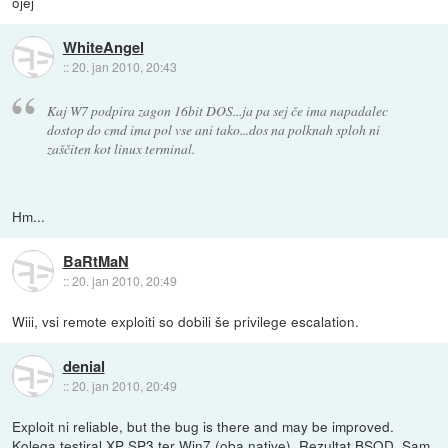
ojej
WhiteAngel
::
20. jan 2010, 20:43
Kaj W7 podpira zagon 16bit DOS...ja pa sej če ima napadalec
dostop do cmd ima pol vse ani tako...dos na polknah sploh ni
zaščiten kot linux terminal.
Hm...
BaRtMaN
::
20. jan 2010, 20:49
Wiii, vsi remote exploiti so dobili še privilege escalation.
denial
::
20. jan 2010, 20:49
Exploit ni reliable, but the bug is there and may be improved.
Kolega testiral XP SP3 ter Win7 (oba native). Rezultat BSOD. Sam