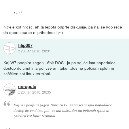
Fix'd.
hitreje kot hrošč, ah ta lepota odprte diskusije. pa naj še kdo reče
da open source ni prihodnost ;~>
filip007
::
20. jan 2010, 20:31
Kaj W7 podpira zagon 16bit DOS...ja pa sej če ima napadalec
dostop do cmd ima pol vse ani tako...dos na polknah sploh ni
zaščiten kot linux terminal.
noraguta
::
20. jan 2010, 20:35
Kaj W7 podpira zagon 16bit DOS...ja pa sej če ima napadalec
dostop do cmd ima pol vse ani tako...dos na polknah sploh ni
zaščiten kot linux terminal.