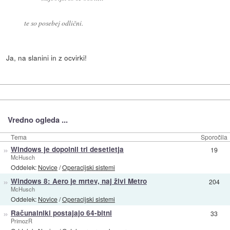
te so posebej odlični.
Ja, na slanini in z ocvirki!
Vredno ogleda ...
Tema
Sporočila
»
Windows je dopolnil tri desetletja
19
McHusch
Oddelek:
Novice
/
Operacijski sistemi
»
Windows 8: Aero je mrtev, naj živi Metro
204
McHusch
Oddelek:
Novice
/
Operacijski sistemi
»
Računalniki postajajo 64-bitni
33
PrimozR