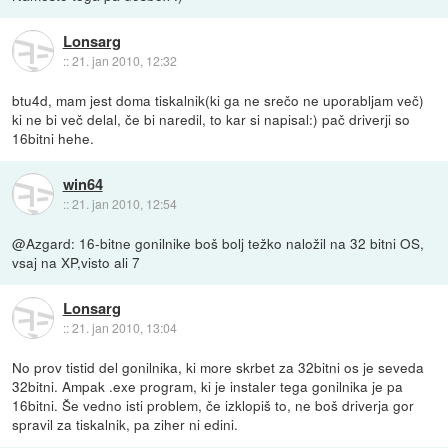
Lonsarg
::
21. jan 2010, 12:32
btu4d, mam jest doma tiskalnik(ki ga ne srečo ne uporabljam več)
ki ne bi več delal, če bi naredil, to kar si napisal:) pač driverji so
16bitni hehe.
win64
::
21. jan 2010, 12:54
@Azgard: 16-bitne gonilnike boš bolj težko naložil na 32 bitni OS,
vsaj na XP,visto ali 7
Lonsarg
::
21. jan 2010, 13:04
No prov tistid del gonilnika, ki more skrbet za 32bitni os je seveda
32bitni. Ampak .exe program, ki je instaler tega gonilnika je pa
16bitni. Še vedno isti problem, če izklopiš to, ne boš driverja gor
spravil za tiskalnik, pa ziher ni edini.