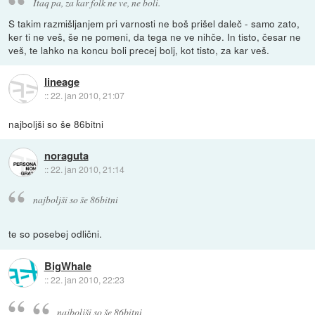
Itaq pa, za kar folk ne ve, ne boli.
S takim razmišljanjem pri varnosti ne boš prišel daleč - samo zato,
ker ti ne veš, še ne pomeni, da tega ne ve nihče. In tisto, česar ne
veš, te lahko na koncu boli precej bolj, kot tisto, za kar veš.
lineage
::
22. jan 2010, 21:07
najboljši so še 86bitni
noraguta
::
22. jan 2010, 21:14
najboljši so še 86bitni
te so posebej odlični.
BigWhale
::
22. jan 2010, 22:23
najboljši so še 86bitni