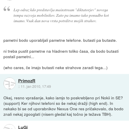
Lep odraz kdo predstavlja mainstream "diktatorjev" novega
tempa razvoja mobilnikov. Zato pa imamo tako ponudbo kot
imamo. Vsak dan nova vrsta potrditve mojih strahov.
pametni bodo uporabljali pametne telefone. butasti pa butaste.
ni treba pustit pametne na hladnem toliko časa, da bodo butasti
postali pametni...
(who cares, če imajo butasti neke strahove zaradi tega...)
PrimozR
::
11. jan 2010, 17:49
Okej, resno vprašanje, kako iamjo to poskrebljeno pri Nokii in SE?
(support) Ker njihovi telefoni so še nekaj dražji (high end). In
nekako bi se od uporabnikov Nexus One res pričakovalo, da bodo
znali nekaj zgooglati (nisem gledal kaj točno je težava TBH).
LuGi