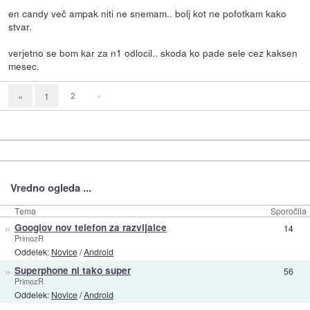
en candy več ampak niti ne snemam.. bolj kot ne pofotkam kako
stvar.
verjetno se bom kar za n1 odlocil.. skoda ko pade sele cez kaksen
mesec.
2
»
«
1
Vredno ogleda ...
Tema
Sporočila
»
Googlov nov telefon za razvijalce
14
PrimozR
Oddelek:
Novice
/
Android
»
Superphone ni tako super
56
PrimozR
Oddelek:
Novice
/
Android