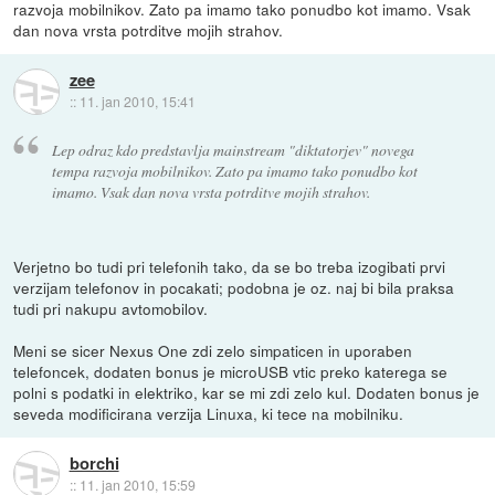
razvoja mobilnikov. Zato pa imamo tako ponudbo kot imamo. Vsak
dan nova vrsta potrditve mojih strahov.
zee
::
11. jan 2010, 15:41
Lep odraz kdo predstavlja mainstream "diktatorjev" novega
tempa razvoja mobilnikov. Zato pa imamo tako ponudbo kot
imamo. Vsak dan nova vrsta potrditve mojih strahov.
Verjetno bo tudi pri telefonih tako, da se bo treba izogibati prvi
verzijam telefonov in pocakati; podobna je oz. naj bi bila praksa
tudi pri nakupu avtomobilov.
Meni se sicer Nexus One zdi zelo simpaticen in uporaben
telefoncek, dodaten bonus je microUSB vtic preko katerega se
polni s podatki in elektriko, kar se mi zdi zelo kul. Dodaten bonus je
seveda modificirana verzija Linuxa, ki tece na mobilniku.
borchi
::
11. jan 2010, 15:59