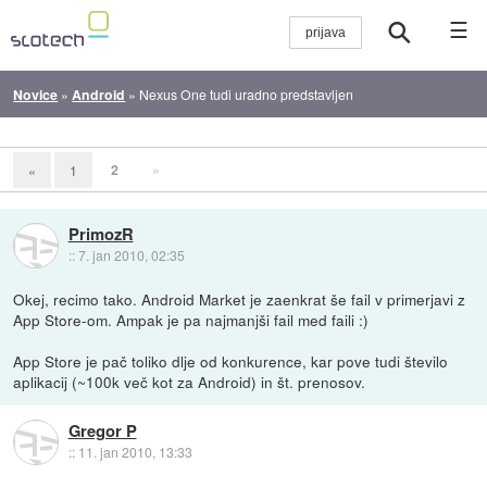
☰
Novice
»
Android
»
Nexus One tudi uradno predstavljen
2
»
«
1
PrimozR
::
7. jan 2010, 02:35
Okej, recimo tako. Android Market je zaenkrat še fail v primerjavi z
App Store-om. Ampak je pa najmanjši fail med faili :)
App Store je pač toliko dlje od konkurence, kar pove tudi število
aplikacij (~100k več kot za Android) in št. prenosov.
Gregor P
::
11. jan 2010, 13:33