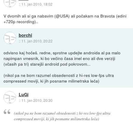
::
11. jan 2010, 18:02
V dvomih ali si ga nabavim (@USA) ali počakam na Bravota (edini
+720p recording)..
borchi
::
11. jan 2010, 20:22
odvisno kaj hočeš. redne, sprotne updejte androida al pa malo
napimpan vmesnik, ki bo večino časa imel eno ali dve verziji
(včasih pa tri) starejši android pod pokrovom...
(nikol pa ne bom razumel obsedenosti z hi-res low-fps ultra
compressed moviji, ki jih posname milimetrska leča)
LuGi
::
11. jan 2010, 20:30
(nikol pa ne bom razumel obsedenosti z hi-res low-fps ultra
compressed moviji, ki jih posname milimetrska leča)