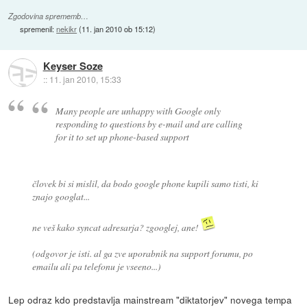
Zgodovina sprememb…
spremenil:
nekikr
(
11. jan 2010 ob 15:12
)
Keyser Soze
::
11. jan 2010, 15:33
Many people are unhappy with Google only
responding to questions by e-mail and are calling
for it to set up phone-based support
človek bi si mislil, da bodo google phone kupili samo tisti, ki
znajo googlat...
ne veš kako syncat adresarja? zgooglej, ane!
(odgovor je isti. al ga zve uporabnik na support forumu, po
emailu ali pa telefonu je vseeno...)
Lep odraz kdo predstavlja mainstream "diktatorjev" novega tempa