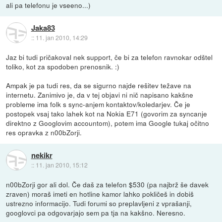
ali pa telefonu je vseeno...)
Jaka83
::
11. jan 2010, 14:29
Jaz bi tudi pričakoval nek support, če bi za telefon ravnokar odštel
toliko, kot za spodoben prenosnik. :)
Ampak je pa tudi res, da se sigurno najde rešitev težave na
internetu. Zanimivo je, da v tej objavi ni nič napisano kakšne
probleme ima folk s sync-anjem kontaktov/koledarjev. Če je
postopek vsaj tako lahek kot na Nokia E71 (govorim za syncanje
direktno z Googlovim accountom), potem ima Google tukaj očitno
res opravka z n00bZorji.
nekikr
::
11. jan 2010, 15:12
n00bZorji gor ali dol. Če daš za telefon $530 (pa najbrž še davek
zraven) moraš imeti en hotline kamor lahko pokličeš in dobiš
ustrezno informacijo. Tudi forumi so preplavljeni z vprašanji,
googlovci pa odgovarjajo sem pa tja na kakšno. Neresno.