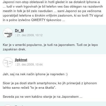
Japonci non-stop obletavali in hotli gledat in se dotaknit Iphone-a
... tudi v vseh trgovinah je bil telefon ves čas oblegan na razstavnih
mestih in folk je bil zelo navdušen ... sami Japonci so pa večinoma
uporabljali telefone s širokim vrtljivim zaslonom, ki so lovili TV signal
in s polno izvlečno QWERTY tipkovnico ...
Dr_M
::
21. dec 2009, 10:12
Kar je v ameriki popularno, je tudi na japonskem. Tudi ce je lepo
zapakiran drek.
jlpktnst
::
21. dec 2009, 10:44
Jah, saj na nek način iphone je napreden :)
Sicer je pa dosti starih smartphonov, ko jih primerjaš z iphonom
lahko samo rečeš "to je ena škatla".
Seveda pa ne vem kakšno stanje je na Japonskem ...