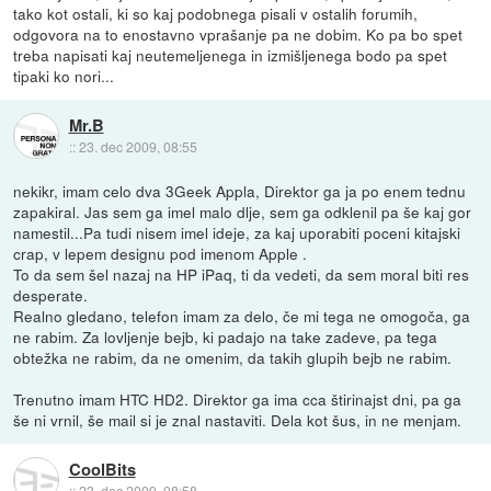
tako kot ostali, ki so kaj podobnega pisali v ostalih forumih,
odgovora na to enostavno vprašanje pa ne dobim. Ko pa bo spet
treba napisati kaj neutemeljenega in izmišljenega bodo pa spet
tipaki ko nori...
Mr.B
::
23. dec 2009, 08:55
nekikr, imam celo dva 3Geek Appla, Direktor ga ja po enem tednu
zapakiral. Jas sem ga imel malo dlje, sem ga odklenil pa še kaj gor
namestil...Pa tudi nisem imel ideje, za kaj uporabiti poceni kitajski
crap, v lepem designu pod imenom Apple .
To da sem šel nazaj na HP iPaq, ti da vedeti, da sem moral biti res
desperate.
Realno gledano, telefon imam za delo, če mi tega ne omogoča, ga
ne rabim. Za lovljenje bejb, ki padajo na take zadeve, pa tega
obtežka ne rabim, da ne omenim, da takih glupih bejb ne rabim.
Trenutno imam HTC HD2. Direktor ga ima cca štirinajst dni, pa ga
še ni vrnil, še mail si je znal nastaviti. Dela kot šus, in ne menjam.
CoolBits
::
23. dec 2009, 08:58