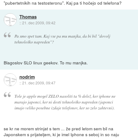
"pubertetnikih na testosteronu". Kaj pa ti hočejo od telefona?
Thomas
::
21. dec 2009, 09:42
Pa smo spet tam. Kaj vse pa mu manjka, da bi bil "dovolj
tehnološko napreden"?
Blagoslov SLO linux geekov. To mu manjka.
nodrim
::
21. dec 2009, 09:47
Tole je apple mogel ZELO nasoliti ta % delež, ker iphone ne
marajo japonci, ker ni dosti tehnološko napreden (japonci
imajo veliko posebne izdaje telefonov, ker so zelo zahtevni).
se kr ne morem strinjat s tem ... že pred letom sem bil na
Japonskem s prijateljem, ki je imel Iphone s seboj in so naju