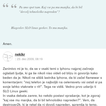
Pa smo spet tam. Kaj vse pa mu manjka, da bi bil
"dovolj tehnološko napreden"?
Blagoslov SLO linux geekov. To mu manjka.
Amen.
nekikr
::
23. dec 2009, 08:19
Zanimivo mi je to, da se v vsaki temi o Iphonu najprej začnejo
oglašati ljudje, ki ga še nikoli niso videli od blizu in govorijo kako
beden da je. Nikoli ne slišiš lastnika Iphona, da bi začel flamewar s
komentarjem: "moj telefon je najboljši na celemsvetu vsi ostali si pa
svoje lahko vtaknete v rit!". Tega ne vidiš. Vedno prvo udarijo ti
SLO Linux geeki.
In vsaka debata zamre, ko nekdo postavi vprašanje, kot je zgoraj:
"kaj vse mu manjka, da bi bil tehnološko napreden?". Vem, da
destroyer2k, ki je rekel da ni dovolj napreden, spremlja to temo,