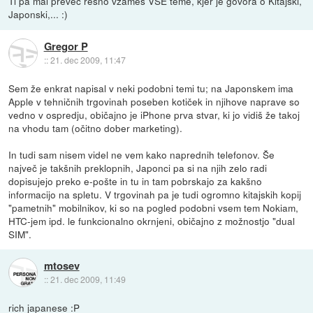
Ti pa mal preveč resno vzameš VSE teme, kjer je govora o Kitajski,
Japonski,... :)
Gregor P
::
21. dec 2009, 11:47
Sem že enkrat napisal v neki podobni temi tu; na Japonskem ima
Apple v tehničnih trgovinah poseben kotiček in njihove naprave so
vedno v ospredju, običajno je iPhone prva stvar, ki jo vidiš že takoj
na vhodu tam (očitno dober marketing).
In tudi sam nisem videl ne vem kako naprednih telefonov. Še
največ je takšnih preklopnih, Japonci pa si na njih zelo radi
dopisujejo preko e-pošte in tu in tam pobrskajo za kakšno
informacijo na spletu. V trgovinah pa je tudi ogromno kitajskih kopij
"pametnih" mobilnikov, ki so na pogled podobni vsem tem Nokiam,
HTC-jem ipd. le funkcionalno okrnjeni, običajno z možnostjo "dual
SIM".
mtosev
::
21. dec 2009, 11:49
rich japanese :P