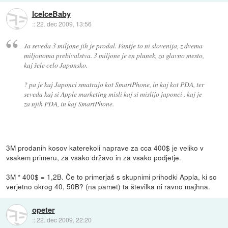
IceIceBaby
::
22. dec 2009, 13:56
Ja seveda 3 miljone jih je prodal. Fantje to ni slovenija, z dvema
miljonoma prebivalstva. 3 miljone je en plunek, za glavno mesto,
kaj šele celo Japonsko.
? pa je kaj Japonci smatrajo kot SmartPhone, in kaj kot PDA, ter
seveda kaj si Apple marketing misli kaj si mislijo japonci , kaj je
za njih PDA, in kaj SmartPhone.
3M prodanih kosov katerekoli naprave za cca 400$ je veliko v
vsakem primeru, za vsako državo in za vsako podjetje.
3M * 400$ = 1,2B. Če to primerjaš s skupnimi prihodki Appla, ki so
verjetno okrog 40, 50B? (na pamet) ta številka ni ravno majhna.
opeter
::
22. dec 2009, 22:20