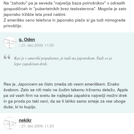
Na "zahodu" pa je seveda "največja baza potrošnikov" v odraslih
gospodičnah in "pubertetnikih brez testosterona". Mogoče je zato
japonsko tržišče leta pred našimi.
Z ameriško ceno telefona in japonsko plačo si ga tudi mimogrede
privoščijo.
g. Oden
::
21. dec 2009, 11:00
Kar je v ameriki popularno, je tudi na japonskem. Tudi ce je
lepo zapakiran drek.
Res je, Japoncem se čisto zmeša ob vsem ameriškem. Enako
švabom. Zato se niti malo ne čudim takemu tržnemu deležu. Apple
pa od vseh firm na svetu še najlepše zapakira največji možni drek
in ga proda po taki ceni, da se ti lahko samo smeje za vse uboge
duše, ki to kupijo.
nekikr
::
21. dec 2009, 11:23