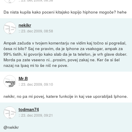
Da nista kupila kako poceni kitajsko kopijo hiphone mogoče? hehe
nekikr
::
23. dec 2009, 08:58
Ampak začuda v tvojem komentarju ne vidim kaj točno si pogrešal,
česa ni bilo? Saj ne pravim, da je Iphone za vsakogar, ampak za
99% tistih, ki govorijo kako slab da je ta telefon, je vrh glave dober.
Morda pa zate vseeno ni...prosim, povej zakaj ne. Ker če si šel
nazaj na Ipaq mi to še nič ne pove.
Mr.B
::
23. dec 2009, 09:10
nekikr, no pa mi povej, katere funkcije in kaj vse uporabljaš Iphone.
todman74
::
23. dec 2009, 09:21
@nekikr