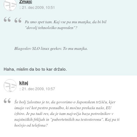
Zmajc
::
21. dec 2009, 10:51
Pa smo spet tam. Kaj vse pa mu manjka, da bi bil
"dovolj tehnološko napreden"?
Blagoslov SLO linux geekov. To mu manjka.
Haha, mislim da bo to kar držalo.
kitaj
::
21. dec 2009, 10:57
Še bolj žalostno je to, da govorimo o Japonskem tržišču, kjer
imajo več kot pestro ponudbo, ki močno prekaša našo, EU
izbiro. Je pa tudi res, da je tam največja baza potrošnikov v
najstniških frkljah in "pubertetnikih na testosteronu". Kaj pa ti
hočejo od telefona?