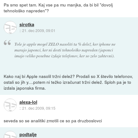
Pa smo spet tam. Kaj vse pa mu manjka, da bi bil "dovolj
tehnološko napreden"?
sirotka
::
21. dec 2009, 09:01
Tole je apple mogel ZELO nasoliti ta % delež, ker iphone ne
marajo japonci, ker ni dosti tehnološko napreden (japonci
imajo veliko posebne izdaje telefonov, ker so zelo zahtevni).
Kako naj bi Apple nasolil tržni delež? Prodali so X število telefonov,
ostali so jih y....potem ni težko izračunat tržni delež. Sploh pa je to
izdala japonska firma.
alexa-lol
::
21. dec 2009, 09:15
seveda so se analitiki zmotili ce so pa druzboslovci
podtalje