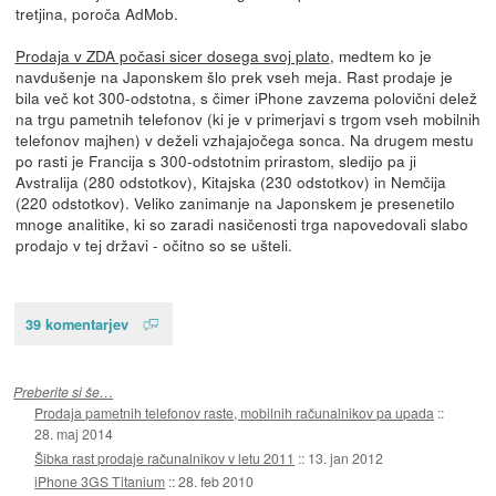
tretjina, poroča AdMob.
Prodaja v ZDA počasi sicer dosega svoj plato
, medtem ko je
navdušenje na Japonskem šlo prek vseh meja. Rast prodaje je
bila več kot 300-odstotna, s čimer iPhone zavzema polovični delež
na trgu pametnih telefonov (ki je v primerjavi s trgom vseh mobilnih
telefonov majhen) v deželi vzhajajočega sonca. Na drugem mestu
po rasti je Francija s 300-odstotnim prirastom, sledijo pa ji
Avstralija (280 odstotkov), Kitajska (230 odstotkov) in Nemčija
(220 odstotkov). Veliko zanimanje na Japonskem je presenetilo
mnoge analitike, ki so zaradi nasičenosti trga napovedovali slabo
prodajo v tej državi - očitno so se ušteli.
39 komentarjev
Preberite si še…
Prodaja pametnih telefonov raste, mobilnih računalnikov pa upada
::
28. maj 2014
Šibka rast prodaje računalnikov v letu 2011
::
13. jan 2012
iPhone 3GS Titanium
::
28. feb 2010