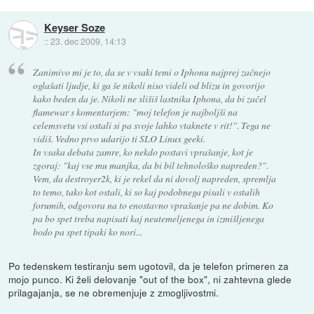
Keyser Soze
::
23. dec 2009, 14:13
Zanimivo mi je to, da se v vsaki temi o Iphonu najprej začnejo
oglašati ljudje, ki ga še nikoli niso videli od blizu in govorijo
kako beden da je. Nikoli ne slišiš lastnika Iphona, da bi začel
flamewar s komentarjem: "moj telefon je najboljši na
celemsvetu vsi ostali si pa svoje lahko vtaknete v rit!". Tega ne
vidiš. Vedno prvo udarijo ti SLO Linux geeki.
In vsaka debata zamre, ko nekdo postavi vprašanje, kot je
zgoraj: "kaj vse mu manjka, da bi bil tehnološko napreden?".
Vem, da destroyer2k, ki je rekel da ni dovolj napreden, spremlja
to temo, tako kot ostali, ki so kaj podobnega pisali v ostalih
forumih, odgovora na to enostavno vprašanje pa ne dobim. Ko
pa bo spet treba napisati kaj neutemeljenega in izmišljenega
bodo pa spet tipaki ko nori...
Po tedenskem testiranju sem ugotovil, da je telefon primeren za
mojo punco. Ki želi delovanje "out of the box", ni zahtevna glede
prilagajanja, se ne obremenjuje z zmogljivostmi.