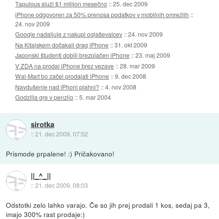
Tapulous služi $1 milijon mesečno
::
25. dec 2009
iPhone odgovoren za 50% prenosa podatkov v mobilnih omrežjih
::
24. nov 2009
Google nadaljuje z nakupi oglaševalcev
::
24. nov 2009
Na Kitajskem dočakali drag iPhone
::
31. okt 2009
Japonski študenti dobili brezplačen iPhone
::
23. maj 2009
V ZDA na prodaj iPhone brez vezave
::
28. mar 2009
Wal-Mart bo začel prodajati iPhone
::
9. dec 2008
Navdušenje nad iPhoni plahni?
::
4. nov 2008
Godzilla gre v penzijo
::
5. mar 2004
sirotka
::
21. dec 2009, 07:52
Prismode prpalene! :) Pričakovano!
||_^_||
::
21. dec 2009, 08:03
Odstotki zelo lahko varajo. Če so jih prej prodali 1 kos, sedaj pa 3,
imajo 300% rast prodaje:)