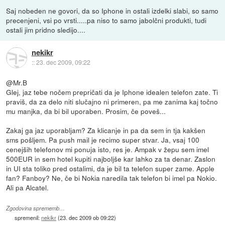
Saj nobeden ne govori, da so Iphone in ostali izdelki slabi, so samo
precenjeni, vsi po vrsti.....pa niso to samo jabolčni produkti, tudi
ostali jim pridno sledijo....
nekikr
::
23. dec 2009, 09:22
@Mr.B
Glej, jaz tebe nočem prepričati da je Iphone idealen telefon zate. Ti
praviš, da za delo niti slučajno ni primeren, pa me zanima kaj točno
mu manjka, da bi bil uporaben. Prosim, če poveš...
Zakaj ga jaz uporabljam? Za klicanje in pa da sem in tja kakšen
sms pošljem. Pa push mail je recimo super stvar. Ja, vsaj 100
cenejših telefonov mi ponuja isto, res je. Ampak v žepu sem imel
500EUR in sem hotel kupiti najboljše kar lahko za ta denar. Zaslon
in UI sta toliko pred ostalimi, da je bil ta telefon super zame. Apple
fan? Fanboy? Ne, če bi Nokia naredila tak telefon bi imel pa Nokio.
Ali pa Alcatel.
Zgodovina sprememb…
spremenil:
nekikr
(
23. dec 2009 ob 09:22
)