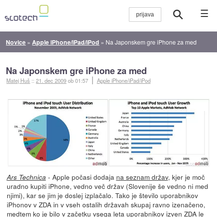
☰
Novice
»
Apple iPhone/iPad/iPod
»
Na Japonskem gre iPhone za med
Na Japonskem gre iPhone za med
Matej Huš
::
21. dec 2009
ob 01:57
Apple iPhone/iPad/iPod
- Apple počasi dodaja
na seznam držav
, kjer je moč
Ars Technica
uradno kupiti iPhone, vedno več držav (Slovenije še vedno ni med
njimi), kar se jim je doslej izplačalo. Tako je število uporabnikov
iPhonov v ZDA in v vseh ostalih državah skupaj ravno izenačeno,
medtem ko je bilo v začetku vsega leta uporabnikov izven ZDA le