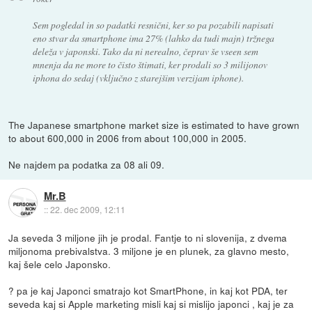
Sem pogledal in so padatki resnični, ker so pa pozabili napisati
eno stvar da smartphone ima 27% (lahko da tudi majn) tržnega
deleža v japonski. Tako da ni nerealno, čeprav še vseen sem
mnenja da ne more to čisto štimati, ker prodali so 3 milijonov
iphona do sedaj (vključno z starejšim verzijam iphone).
The Japanese smartphone market size is estimated to have grown
to about 600,000 in 2006 from about 100,000 in 2005.
Ne najdem pa podatka za 08 ali 09.
Mr.B
::
22. dec 2009, 12:11
Ja seveda 3 miljone jih je prodal. Fantje to ni slovenija, z dvema
miljonoma prebivalstva. 3 miljone je en plunek, za glavno mesto,
kaj šele celo Japonsko.
? pa je kaj Japonci smatrajo kot SmartPhone, in kaj kot PDA, ter
seveda kaj si Apple marketing misli kaj si mislijo japonci , kaj je za