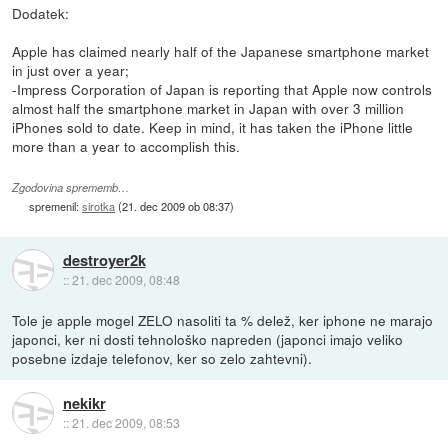
Dodatek:
Apple has claimed nearly half of the Japanese smartphone market
in just over a year;
-Impress Corporation of Japan is reporting that Apple now controls
almost half the smartphone market in Japan with over 3 million
iPhones sold to date. Keep in mind, it has taken the iPhone little
more than a year to accomplish this.
Zgodovina sprememb…
spremenil:
sirotka
(
21. dec 2009 ob 08:37
)
destroyer2k
::
21. dec 2009, 08:48
Tole je apple mogel ZELO nasoliti ta % delež, ker iphone ne marajo
japonci, ker ni dosti tehnološko napreden (japonci imajo veliko
posebne izdaje telefonov, ker so zelo zahtevni).
nekikr
::
21. dec 2009, 08:53