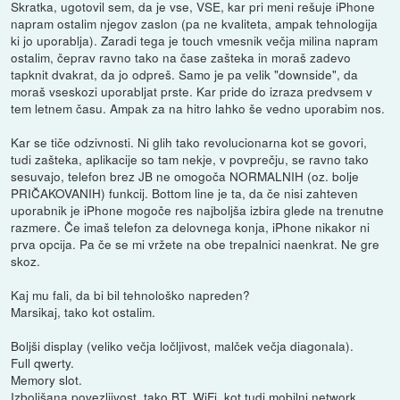
Skratka, ugotovil sem, da je vse, VSE, kar pri meni rešuje iPhone
napram ostalim njegov zaslon (pa ne kvaliteta, ampak tehnologija
ki jo uporablja). Zaradi tega je touch vmesnik večja milina napram
ostalim, čeprav ravno tako na čase zašteka in moraš zadevo
tapknit dvakrat, da jo odpreš. Samo je pa velik "downside", da
moraš vseskozi uporabljat prste. Kar pride do izraza predvsem v
tem letnem času. Ampak za na hitro lahko še vedno uporabim nos.
Kar se tiče odzivnosti. Ni glih tako revolucionarna kot se govori,
tudi zašteka, aplikacije so tam nekje, v povprečju, se ravno tako
sesuvajo, telefon brez JB ne omogoča NORMALNIH (oz. bolje
PRIČAKOVANIH) funkcij. Bottom line je ta, da če nisi zahteven
uporabnik je iPhone mogoče res najboljša izbira glede na trenutne
razmere. Če imaš telefon za delovnega konja, iPhone nikakor ni
prva opcija. Pa če se mi vržete na obe trepalnici naenkrat. Ne gre
skoz.
Kaj mu fali, da bi bil tehnološko napreden?
Marsikaj, tako kot ostalim.
Boljši display (veliko večja ločljivost, malček večja diagonala).
Full qwerty.
Memory slot.
Izboljšana povezljivost, tako BT, WiFi, kot tudi mobilni network.