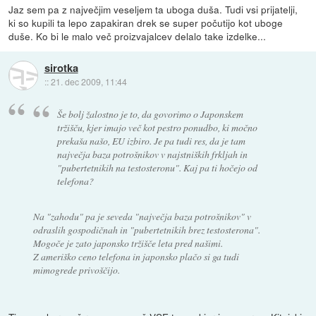
Jaz sem pa z največjim veseljem ta uboga duša. Tudi vsi prijatelji,
ki so kupili ta lepo zapakiran drek se super počutijo kot uboge
duše. Ko bi le malo več proizvajalcev delalo take izdelke...
sirotka
::
21. dec 2009, 11:44
Še bolj žalostno je to, da govorimo o Japonskem
tržišču, kjer imajo več kot pestro ponudbo, ki močno
prekaša našo, EU izbiro. Je pa tudi res, da je tam
največja baza potrošnikov v najstniških frkljah in
"pubertetnikih na testosteronu". Kaj pa ti hočejo od
telefona?
Na "zahodu" pa je seveda "največja baza potrošnikov" v
odraslih gospodičnah in "pubertetnikih brez testosterona".
Mogoče je zato japonsko tržišče leta pred našimi.
Z ameriško ceno telefona in japonsko plačo si ga tudi
mimogrede privoščijo.