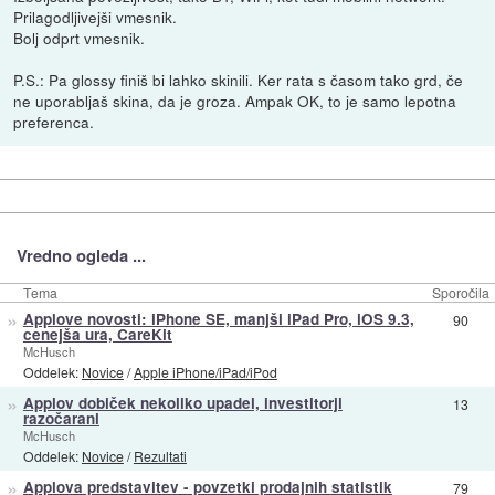
Prilagodljivejši vmesnik.
Bolj odprt vmesnik.
P.S.: Pa glossy finiš bi lahko skinili. Ker rata s časom tako grd, če
ne uporabljaš skina, da je groza. Ampak OK, to je samo lepotna
preferenca.
Vredno ogleda ...
Tema
Sporočila
»
Applove novosti: iPhone SE, manjši iPad Pro, iOS 9.3,
90
cenejša ura, CareKit
McHusch
Oddelek:
Novice
/
Apple iPhone/iPad/iPod
»
Applov dobiček nekoliko upadel, investitorji
13
razočarani
McHusch
Oddelek:
Novice
/
Rezultati
»
Applova predstavitev - povzetki prodajnih statistik
79