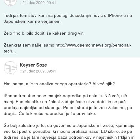
::
21. dec 2009, 09:41
Tudi jaz tem številkam na podlagi dosedanjih novic o IPhone-u na
Japonskem kar ne verjamem.
Zelo fino bi bilo dobiti še kakšen drug vir.
Zaenkrat sem našel samo
http://www.daemonnews.org/personal-
tech...
Keyser Soze
::
21. dec 2009, 09:41
Hm, samo, a je to analiza enega operaterja? Al več njih?
iPhona trenutno nese manjek napredka pri ostalih. Nič več, nič
manj. Ene eksotike na žalost zadnje čase ni za dobit in se pač
prodaja najboljše od slabega. Po eni strani je to zelo žalostno, po
drugi... Če folk noče napredka, je že prav tako.
Še bolj žalostno je to, da govorimo o Japonskem tržišču, kjer imajo
več kot pestro ponudbo, ki močno prekaša našo, EU izbiro. Je pa
tudi res, da je tam največja baza potrošnikov v najstniških frkljah in