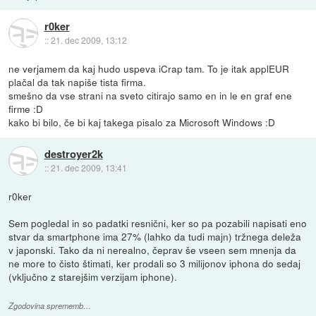
r0ker
::
21. dec 2009, 13:12
ne verjamem da kaj hudo uspeva iCrap tam. To je itak applEUR
plačal da tak napiše tista firma.
smešno da vse strani na sveto citirajo samo en in le en graf ene
firme :D
kako bi bilo, če bi kaj takega pisalo za Microsoft Windows :D
destroyer2k
::
21. dec 2009, 13:41
r0ker
Sem pogledal in so padatki resnični, ker so pa pozabili napisati eno
stvar da smartphone ima 27% (lahko da tudi majn) tržnega deleža
v japonski. Tako da ni nerealno, čeprav še vseen sem mnenja da
ne more to čisto štimati, ker prodali so 3 milijonov iphona do sedaj
(vključno z starejšim verzijam iphone).
Zgodovina sprememb…