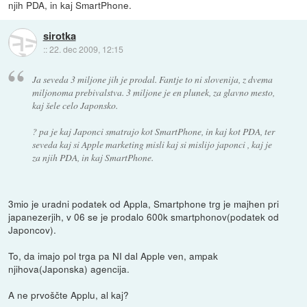
njih PDA, in kaj SmartPhone.
sirotka
::
22. dec 2009, 12:15
Ja seveda 3 miljone jih je prodal. Fantje to ni slovenija, z dvema
miljonoma prebivalstva. 3 miljone je en plunek, za glavno mesto,
kaj šele celo Japonsko.
? pa je kaj Japonci smatrajo kot SmartPhone, in kaj kot PDA, ter
seveda kaj si Apple marketing misli kaj si mislijo japonci , kaj je
za njih PDA, in kaj SmartPhone.
3mio je uradni podatek od Appla, Smartphone trg je majhen pri
japanezerjih, v 06 se je prodalo 600k smartphonov(podatek od
Japoncov).
To, da imajo pol trga pa NI dal Apple ven, ampak
njihova(Japonska) agencija.
A ne prvoščte Applu, al kaj?