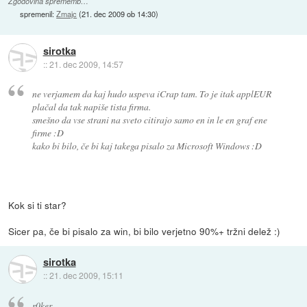
Zgodovina sprememb…
spremenil:
Zmajc
(
21. dec 2009 ob 14:30
)
sirotka
::
21. dec 2009, 14:57
ne verjamem da kaj hudo uspeva iCrap tam. To je itak applEUR
plačal da tak napiše tista firma.
smešno da vse strani na sveto citirajo samo en in le en graf ene
firme :D
kako bi bilo, če bi kaj takega pisalo za Microsoft Windows :D
Kok si ti star?
Sicer pa, če bi pisalo za win, bi bilo verjetno 90%+ tržni delež :)
sirotka
::
21. dec 2009, 15:11
r0ker