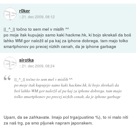
r0ker
::
21. dec 2009, 08:12
||_^_|| točno to sem mel v mislih ^^
po moje itak kupujejo samo kaki hackme.hk, ki bojo skrekali da boš
lahko WM gor naložil al pa kaj za iphone dobrega. tam majo tolko
smartphonov po precej nizkih cenah, da je iphone garbage
sirotka
::
21. dec 2009, 08:24
||_^_|| točno to sem mel v mislih ^^
po moje itak kupujejo samo kaki hackme.hk, ki bojo skrekali da
boš lahko WM gor naložil al pa kaj za iphone dobrega. tam majo
tolko smartphonov po precej nizkih cenah, da je iphone garbage
Upam, da se zafrkavate. Imajo pol trga(pustimo %), to ni malo niti
za naš trg, pa smo pljunek napram japonskem.