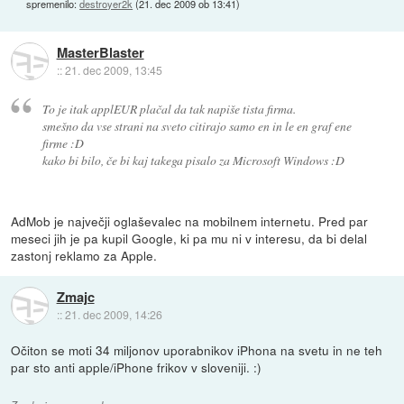
spremenilo:
destroyer2k
(
21. dec 2009 ob 13:41
)
MasterBlaster
::
21. dec 2009, 13:45
To je itak applEUR plačal da tak napiše tista firma.
smešno da vse strani na sveto citirajo samo en in le en graf ene
firme :D
kako bi bilo, če bi kaj takega pisalo za Microsoft Windows :D
AdMob je največji oglaševalec na mobilnem internetu. Pred par
meseci jih je pa kupil Google, ki pa mu ni v interesu, da bi delal
zastonj reklamo za Apple.
Zmajc
::
21. dec 2009, 14:26
Očiton se moti 34 miljonov uporabnikov iPhona na svetu in ne teh
par sto anti apple/iPhone frikov v sloveniji. :)