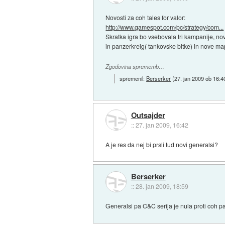
Novosti za coh tales for valor:
http://www.gamespot.com/pc/strategy/com...
Skratka igra bo vsebovala tri kampanije, nov
in panzerkreig( tankovske bitke) in nove ma
Zgodovina sprememb…
spremenil:
Berserker
(
27. jan 2009 ob 16:4
Outsajder
::
27. jan 2009, 16:42
A je res da nej bi prsli tud novi generalsi?
Berserker
::
28. jan 2009, 18:59
Generalsi pa C&C serija je nula proti coh pa