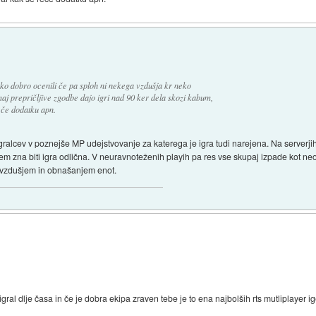
ko dobro ocenili če pa sploh ni nekega vzdušja kr neko
omaj prepričljive zgodbe dajo igri nad 90 ker dela skozi kabum,
eče dodatku apn.
e igralcev v poznejše MP udejstvovanje za katerega je igra tudi narejena. Na serverji
em zna biti igra odlična. V neuravnoteženih playih pa res vse skupaj izpade kot neo
m vzdušjem in obnašanjem enot.
gral dlje časa in če je dobra ekipa zraven tebe je to ena najbolših rts mutliplayer