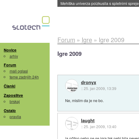
Evropska vesoljska agencija razvija svojo rak
Forum
»
Igre
»
Igre 2009
Novice
Igre 2009
arhiv
Forum
mali oglasi
teme zadnjih 24h
dronyx
Članki
::
25. jan 2009, 13:39
Zaposlitve
Ne, mislim da je ne bo.
brskaj
Ostalo
pravila
laught
::
25. jan 2009, 13:40
ja očitno nebo ne,se igra tak nebi bila nev