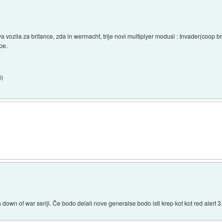
a vozila za britance, zda in wermacht, trije novi multiplyer modusi : Invader(coop
pe.
0
)
 down of war seriji. Če bodo delali nove generalse bodo isti krep kot kot red alert 3