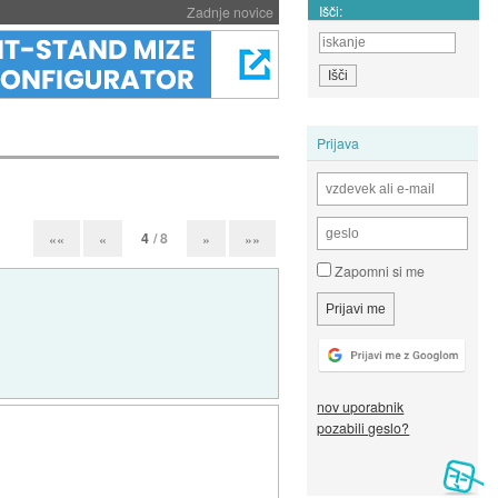
Išči:
Zadnje novice
Prijava
4
/ 8
««
«
»
»»
Zapomni si me
nov uporabnik
pozabili geslo?