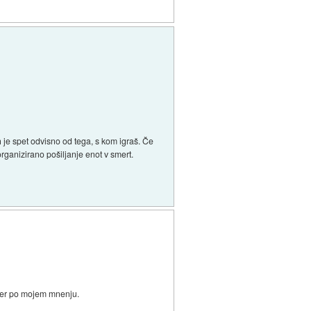
h je spet odvisno od tega, s kom igraš. Če
rganizirano pošiljanje enot v smert.
 iger po mojem mnenju.