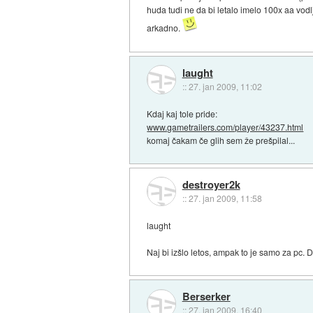
huda tudi ne da bi letalo imelo 100x aa vodl
arkadno.
laught
::
27. jan 2009, 11:02
Kdaj kaj tole pride:
www.gametrailers.com/player/43237.html
komaj čakam če glih sem že prešpilal...
destroyer2k
::
27. jan 2009, 11:58
laught
Naj bi izšlo letos, ampak to je samo za pc. Da
Berserker
::
27. jan 2009, 16:40