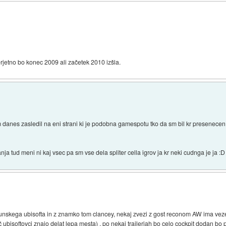
jetno bo konec 2009 ali začetek 2010 izšla.
 danes zasledil na eni strani ki je podobna gamespotu tko da sm bil kr presenecen
anja tud meni ni kaj vsec pa sm vse dela spliter cella igrov ja kr neki cudnga je ja :D
unskega ubisofta in z znamko tom clancey, nekaj zvezi z gost reconom AW ima veze.
č ubisoftovci znajo delat lepa mesta) , po nekaj trailerjah bo celo cockpit dodan b