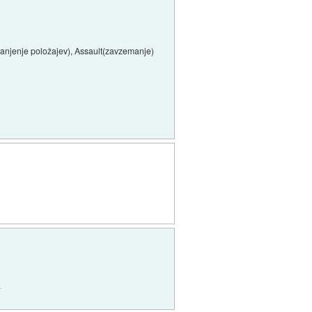
 branjenje položajev), Assault(zavzemanje)
.