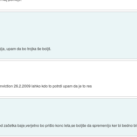
ija, upam da bo trojka še boljš.
onviction 26.2.2009 lahko kdo to potrdi upam da je to res
 od začetka baje,verjetno bo prišlo konc leta,se boljše da spremenijo ker bi bedno blo