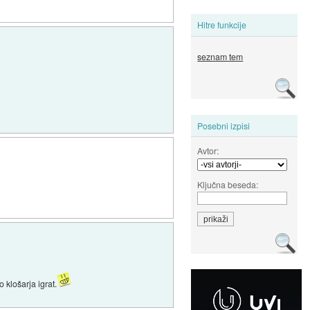
Hitre funkcije
seznam tem
Posebni izpisi
Avtor:
Ključna beseda:
 klošarja igrat.