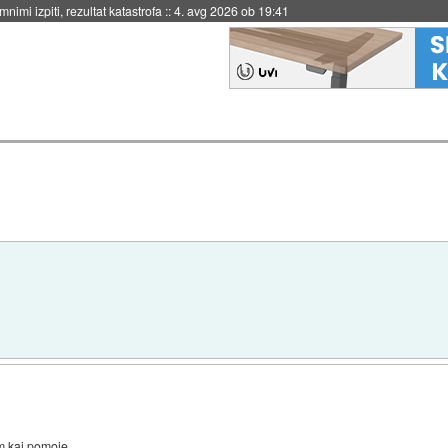
eto za večkratno uporabo
::
4. avg 2026 ob 19:41
em kaj pomoje.