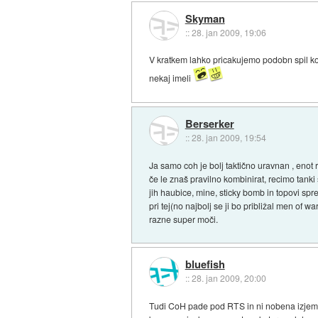
Skyman
::
28. jan 2009, 19:06
V kratkem lahko pricakujemo podobn spil k
nekaj imeli
Berserker
::
28. jan 2009, 19:54
Ja samo coh je bolj taktično uravnan , enot
če le znaš pravilno kombinirat, recimo tanki
jih haubice, mine, sticky bomb in topovi sprem
pri tej(no najbolj se ji bo približal men of w
razne super moči.
bluefish
::
28. jan 2009, 20:00
Tudi CoH pade pod RTS in ni nobena izjema.