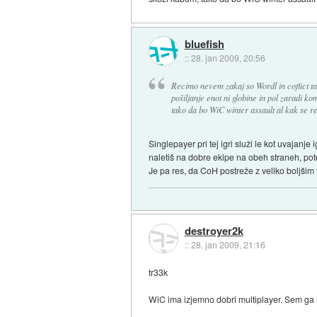
bluefish
::
28. jan 2009, 20:56
Recimo nevem zakaj so Wordl in coflict ta
pošiljanje enot ni globine in pol zaradi k
tako da bo WiC winter assault al kak se r
Singlepayer pri tej igri služi le kot uvajanj
naletiš na dobre ekipe na obeh straneh, pot
Je pa res, da CoH postreže z veliko boljši
destroyer2k
::
28. jan 2009, 21:16
tr33k
WiC ima izjemno dobri multiplayer. Sem ga i