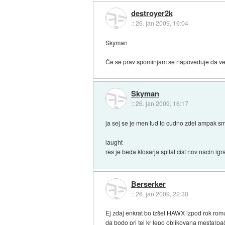
destroyer2k
::
26. jan 2009, 16:04
Skyman
Če se prav spominjam se napoveduje da ver
Skyman
::
26. jan 2009, 16:17
ja sej se je men tud to cudno zdel ampak sm
laught
res je beda klosarja spilat cist nov nacin igr
Berserker
::
26. jan 2009, 22:30
Ej zdaj enkrat bo izšel HAWX izpod rok rom
da bodo pri tej kr lepo oblikovana mesta(pa