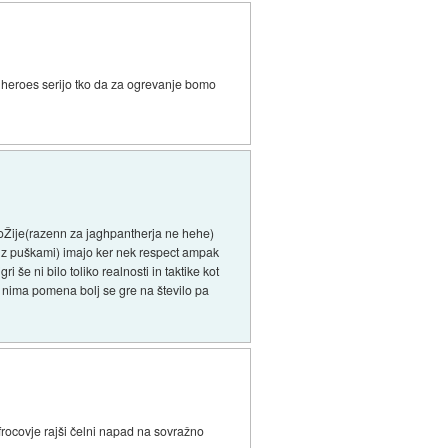
 heroes serijo tko da za ogrevanje bomo
roŽije(razenn za jaghpantherja ne hehe)
nk z puškami) imajo ker nek respect ampak
 še ni bilo toliko realnosti in taktike kot
ika nima pomena bolj se gre na število pa
rocovje rajši čelni napad na sovražno