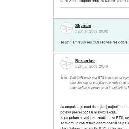
bazo z enim kupom enot, za katere sploh ne 
Skyman
::
28. jan 2009, 20:02
se strinjam tr33k res COH so vse res dobre 
Berserker
::
28. jan 2009, 20:40
Tudi CoH pade pod RTS in ni nobena izjema
enot. Seveda pa ima frocovje rajši čelni 
vedo, koliko je posameznih in kaj delajo. 
Ja ampak ta je med rts najbolj najbolj realna,
poteka precej počasi ni skozi akcija,
to pa potem ni več tako značilno za RTS, rav
so Wordl in coflict tako dobro ocenili če pa
skozi kabum, tako da bo WiC winter assault