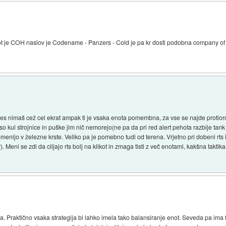
ot je COH naslov je Codename - Panzers - Cold je pa kr dosti podobna company of
 res nimaš cež cel ekrat ampak ti je vsaka enota pomembna, za vse se najde protio
 so kul strojnice in puške jim nič nemorejo(ne pa da pri red alert pehota razbije ta
enijo v železne krste. Veliko pa je pomebno tudi od terena. Vrjetno pri dobeni rts igri
ar). Meni se zdi da ciljajo rts bolj na klikot in zmaga tisti z več enotami, kakšna takt
 Praktično vsaka strategija bi lahko imela tako balansiranje enot. Seveda pa ima f