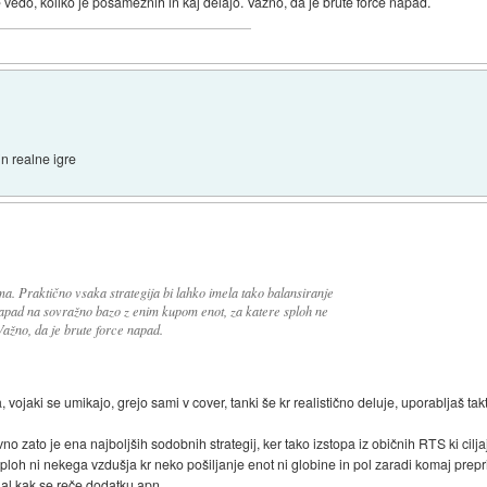
vedo, koliko je posameznih in kaj delajo. Važno, da je brute force napad.
in realne igre
. Praktično vsaka strategija bi lahko imela tako balansiranje
napad na sovražno bazo z enim kupom enot, za katere sploh ne
Važno, da je brute force napad.
 vojaki se umikajo, grejo sami v cover, tanki še kr realistično deluje, uporabljaš takti
no zato je ena najboljših sodobnih strategij, ker tako izstopa iz običnih RTS ki ci
 sploh ni nekega vzdušja kr neko pošiljanje enot ni globine in pol zaradi komaj prepr
 al kak se reče dodatku apn.