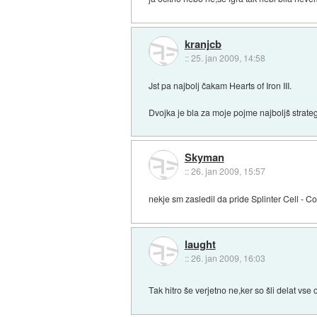
kranjcb
::
25. jan 2009, 14:58
Jst pa najbolj čakam Hearts of Iron III.
Dvojka je bla za moje pojme najboljš strateg
Skyman
::
26. jan 2009, 15:57
nekje sm zasledil da pride Splinter Cell - C
laught
::
26. jan 2009, 16:03
Tak hitro še verjetno ne,ker so šli delat vse