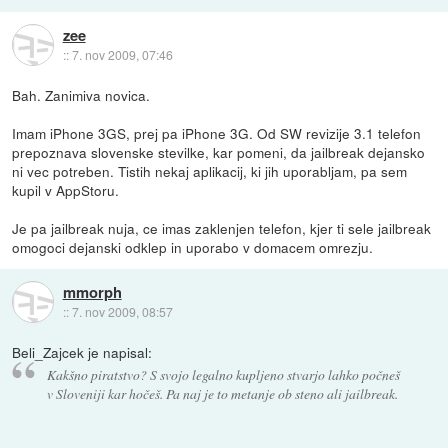
zee
::
7. nov 2009, 07:46
Bah. Zanimiva novica.
Imam iPhone 3GS, prej pa iPhone 3G. Od SW revizije 3.1 telefon
prepoznava slovenske stevilke, kar pomeni, da jailbreak dejansko
ni vec potreben. Tistih nekaj aplikacij, ki jih uporabljam, pa sem
kupil v AppStoru.
Je pa jailbreak nuja, ce imas zaklenjen telefon, kjer ti sele jailbreak
omogoci dejanski odklep in uporabo v domacem omrezju.
mmorph
::
7. nov 2009, 08:57
Beli_Zajcek je napisal:
Kakšno piratstvo? S svojo legalno kupljeno stvarjo lahko počneš
v Sloveniji kar hočeš. Pa naj je to metanje ob steno ali jailbreak.