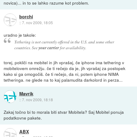
novica)... in to se lahko razume kot problem.
borchi
::
7. nov 2009, 18:05
uradno je takole:
Tethering is not currently offered in the U.S. and some other
countries. See
your carrier
for availability.
torej, pokliči na mobitel in jih vprašaj, če iphone ima tethering v
mobitelovem omrežju. če ti rečejo da je, jih vprašaj za postopek
kako si ga omogočiš. če ti rečejo, da ni, potem iphone NIMA
tetheringa. ne glede na to kaj palamudita darkolord in perza...
Mavrik
::
7. nov 2009, 18:18
Zakaj točno bi to morala biti stvar Mobitela? Saj Mobitel ponuja
podatkovne pakete.
ABX