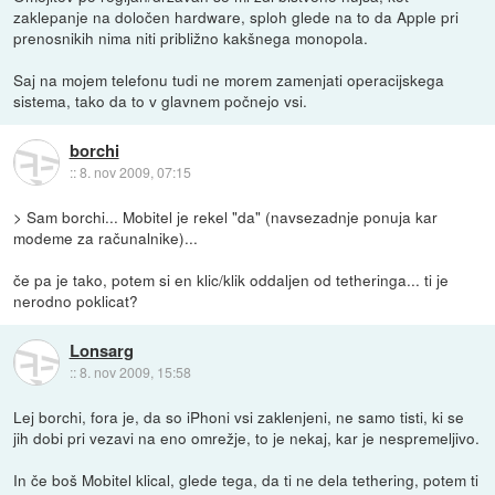
zaklepanje na določen hardware, sploh glede na to da Apple pri
prenosnikih nima niti približno kakšnega monopola.
Saj na mojem telefonu tudi ne morem zamenjati operacijskega
sistema, tako da to v glavnem počnejo vsi.
borchi
::
8. nov 2009, 07:15
> Sam borchi... Mobitel je rekel "da" (navsezadnje ponuja kar
modeme za računalnike)...
če pa je tako, potem si en klic/klik oddaljen od tetheringa... ti je
nerodno poklicat?
Lonsarg
::
8. nov 2009, 15:58
Lej borchi, fora je, da so iPhoni vsi zaklenjeni, ne samo tisti, ki se
jih dobi pri vezavi na eno omrežje, to je nekaj, kar je nespremeljivo.
In če boš Mobitel klical, glede tega, da ti ne dela tethering, potem ti