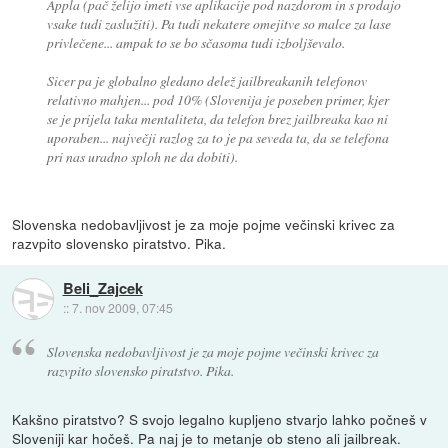
Appla (pač želijo imeti vse aplikacije pod nazdorom in s prodajo
vsake tudi zaslužiti). Pa tudi nekatere omejitve so malce za lase
privlečene... ampak to se bo sčasoma tudi izboljševalo.
Sicer pa je globalno gledano delež jailbreakanih telefonov
relativno mahjen... pod 10% (Slovenija je poseben primer, kjer
se je prijela taka mentaliteta, da telefon brez jailbreaka kao ni
uporaben... največji razlog za to je pa seveda ta, da se telefona
pri nas uradno sploh ne da dobiti).
Slovenska nedobavljivost je za moje pojme večinski krivec za
razvpito slovensko piratstvo. Pika.
Beli_Zajcek
::
7. nov 2009, 07:45
Slovenska nedobavljivost je za moje pojme večinski krivec za
razvpito slovensko piratstvo. Pika.
Kakšno piratstvo? S svojo legalno kupljeno stvarjo lahko počneš v
Sloveniji kar hočeš. Pa naj je to metanje ob steno ali jailbreak.