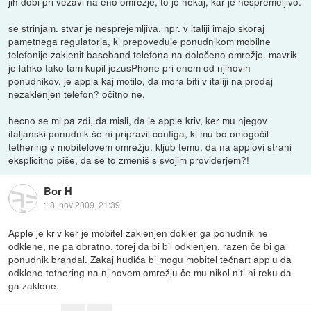
jih dobi pri vezavi na eno omrežje, to je nekaj, kar je nespremeljivo.
se strinjam. stvar je nesprejemljiva. npr. v italiji imajo skoraj
pametnega regulatorja, ki prepoveduje ponudnikom mobilne
telefonije zaklenit baseband telefona na določeno omrežje. mavrik
je lahko tako tam kupil jezusPhone pri enem od njihovih
ponudnikov. je appla kaj motilo, da mora biti v italiji na prodaj
nezaklenjen telefon? očitno ne.
hecno se mi pa zdi, da misli, da je apple kriv, ker mu njegov
italjanski ponudnik še ni pripravil configa, ki mu bo omogočil
tethering v mobitelovem omrežju. kljub temu, da na applovi strani
eksplicitno piše, da se to zmeniš s svojim providerjem?!
Bor H
::
8. nov 2009, 21:39
Apple je kriv ker je mobitel zaklenjen dokler ga ponudnik ne
odklene, ne pa obratno, torej da bi bil odklenjen, razen če bi ga
ponudnik brandal. Zakaj hudiča bi mogu mobitel tečnart applu da
odklene tethering na njihovem omrežju če mu nikol niti ni reku da
ga zaklene.