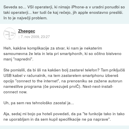
Seveda so... VSI operaterji, ki nimajo iPhone-a v uradni ponudbi so
taki operaterji... ker tudi če kaj rečejo, jih apple enostavno presliši.
In to je največji problem.
Zheegec
::
7. nov 2009, 23:27
Heh, kakšne komplikacije za stvar, ki nam je nekaterim
samoumevna že leta in leta pri smartphonih, ki so očitno bistveno
manj "napredni".
Ste pomislili, da bi šli na kakšen bolj zastarel telefon? Tam priključiš
USB kabel v računalnik, na tem zastarelem smartphonu izbereš
opcijo "connect to the internet", na prenosniku se zažene autorun
namestitve programa (če povezuješ prviČ). Next-next-install-
connect now.
Uh, pa sem res tehnološko zaostal ja...
Aja, sedaj mi bojo pa hoteli povedati, da pa "te funkcije tako in tako
ne uporabljam in da sem kupil specifikacije ne pa naprave".