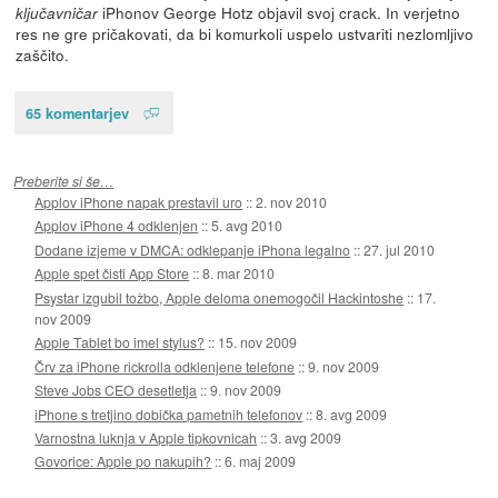
iPhonov George Hotz objavil svoj crack. In verjetno
ključavničar
res ne gre pričakovati, da bi komurkoli uspelo ustvariti nezlomljivo
zaščito.
65 komentarjev
Preberite si še…
Applov iPhone napak prestavil uro
::
2. nov 2010
Applov iPhone 4 odklenjen
::
5. avg 2010
Dodane izjeme v DMCA: odklepanje iPhona legalno
::
27. jul 2010
Apple spet čisti App Store
::
8. mar 2010
Psystar izgubil tožbo, Apple deloma onemogočil Hackintoshe
::
17.
nov 2009
Apple Tablet bo imel stylus?
::
15. nov 2009
Črv za iPhone rickrolla odklenjene telefone
::
9. nov 2009
Steve Jobs CEO desetletja
::
9. nov 2009
iPhone s tretjino dobička pametnih telefonov
::
8. avg 2009
Varnostna luknja v Apple tipkovnicah
::
3. avg 2009
Govorice: Apple po nakupih?
::
6. maj 2009