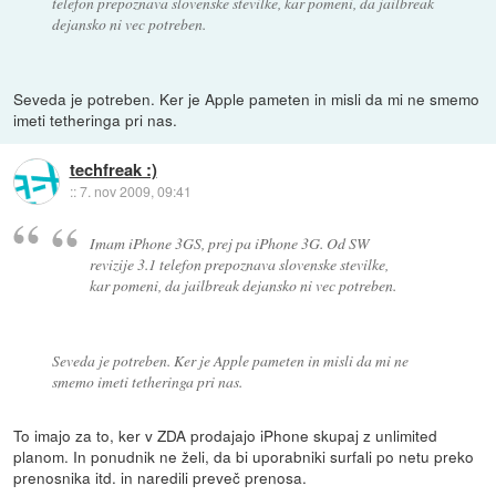
telefon prepoznava slovenske stevilke, kar pomeni, da jailbreak
dejansko ni vec potreben.
Seveda je potreben. Ker je Apple pameten in misli da mi ne smemo
imeti tetheringa pri nas.
techfreak :)
::
7. nov 2009, 09:41
Imam iPhone 3GS, prej pa iPhone 3G. Od SW
revizije 3.1 telefon prepoznava slovenske stevilke,
kar pomeni, da jailbreak dejansko ni vec potreben.
Seveda je potreben. Ker je Apple pameten in misli da mi ne
smemo imeti tetheringa pri nas.
To imajo za to, ker v ZDA prodajajo iPhone skupaj z unlimited
planom. In ponudnik ne želi, da bi uporabniki surfali po netu preko
prenosnika itd. in naredili preveč prenosa.