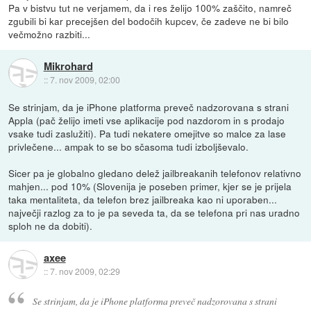
Pa v bistvu tut ne verjamem, da i res želijo 100% zaščito, namreč
zgubili bi kar precejšen del bodočih kupcev, če zadeve ne bi bilo
večmožno razbiti...
Mikrohard
::
7. nov 2009, 02:00
Se strinjam, da je iPhone platforma preveč nadzorovana s strani
Appla (pač želijo imeti vse aplikacije pod nazdorom in s prodajo
vsake tudi zaslužiti). Pa tudi nekatere omejitve so malce za lase
privlečene... ampak to se bo sčasoma tudi izboljševalo.
Sicer pa je globalno gledano delež jailbreakanih telefonov relativno
mahjen... pod 10% (Slovenija je poseben primer, kjer se je prijela
taka mentaliteta, da telefon brez jailbreaka kao ni uporaben...
največji razlog za to je pa seveda ta, da se telefona pri nas uradno
sploh ne da dobiti).
axee
::
7. nov 2009, 02:29
Se strinjam, da je iPhone platforma preveč nadzorovana s strani