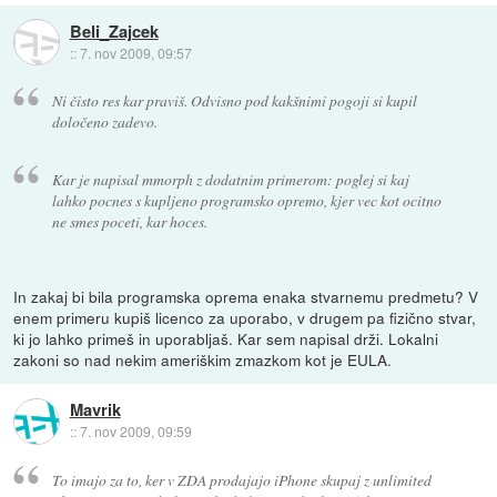
Beli_Zajcek
::
7. nov 2009, 09:57
Ni čisto res kar praviš. Odvisno pod kakšnimi pogoji si kupil
določeno zadevo.
Kar je napisal mmorph z dodatnim primerom: poglej si kaj
lahko pocnes s kupljeno programsko opremo, kjer vec kot ocitno
ne smes poceti, kar hoces.
In zakaj bi bila programska oprema enaka stvarnemu predmetu? V
enem primeru kupiš licenco za uporabo, v drugem pa fizično stvar,
ki jo lahko primeš in uporabljaš. Kar sem napisal drži. Lokalni
zakoni so nad nekim ameriškim zmazkom kot je EULA.
Mavrik
::
7. nov 2009, 09:59
To imajo za to, ker v ZDA prodajajo iPhone skupaj z unlimited