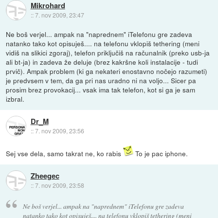
Mikrohard
::
7. nov 2009, 23:47
Ne boš verjel... ampak na "naprednem" iTelefonu gre zadeva
natanko tako kot opisuješ.... na telefonu vklopiš tethering (meni
vidiš na slikici zgoraj), telefon priključiš na računalnik (preko usb-ja
ali bt-ja) in zadeva že deluje (brez kakršne koli instalacije - tudi
prvič). Ampak problem (ki ga nekateri enostavno nočejo razumeti)
je predvsem v tem, da ga pri nas uradno ni na voljo... Sicer pa
prosim brez provokacij... vsak ima tak telefon, kot si ga je sam
izbral.
Dr_M
::
7. nov 2009, 23:56
Sej vse dela, samo takrat ne, ko rabis
To je pac iphone.
Zheegec
::
7. nov 2009, 23:58
Ne boš verjel... ampak na "naprednem" iTelefonu gre zadeva
natanko tako kot opisuješ.... na telefonu vklopiš tethering (meni