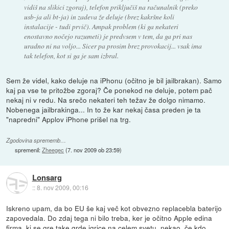
vidiš na slikici zgoraj), telefon priključiš na računalnik (preko
usb-ja ali bt-ja) in zadeva že deluje (brez kakršne koli
instalacije - tudi prvič). Ampak problem (ki ga nekateri
enostavno nočejo razumeti) je predvsem v tem, da ga pri nas
uradno ni na voljo... Sicer pa prosim brez provokacij... vsak ima
tak telefon, kot si ga je sam izbral.
Sem že videl, kako deluje na iPhonu (očitno je bil jailbrakan). Samo
kaj pa vse te pritožbe zgoraj? Če ponekod ne deluje, potem pač
nekaj ni v redu. Na srečo nekateri teh težav že dolgo nimamo.
Nobenega jailbrakinga... In to že kar nekaj časa preden je ta
"napredni" Applov iPhone prišel na trg.
Zgodovina sprememb…
spremenil:
Zheegec
(
7. nov 2009 ob 23:59
)
Lonsarg
::
8. nov 2009, 00:16
Iskreno upam, da bo EU še kaj več kot obvezno replacebla baterijo
zapovedala. Do zdaj tega ni bilo treba, ker je očitno Apple edina
firma, ki se gre take grde igrice na celem svetu, nekao, če kdo