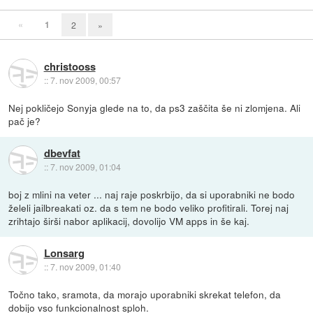
«
1
2
»
christooss
::
7. nov 2009, 00:57
Nej pokličejo Sonyja glede na to, da ps3 zaščita še ni zlomjena. Ali
pač je?
dbevfat
::
7. nov 2009, 01:04
boj z mlini na veter ... naj raje poskrbijo, da si uporabniki ne bodo
želeli jailbreakati oz. da s tem ne bodo veliko profitirali. Torej naj
zrihtajo širši nabor aplikacij, dovolijo VM apps in še kaj.
Lonsarg
::
7. nov 2009, 01:40
Točno tako, sramota, da morajo uporabniki skrekat telefon, da
dobijo vso funkcionalnost sploh.