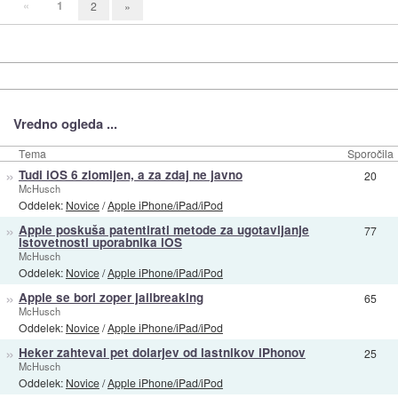
«
1
2
»
Vredno ogleda ...
Tema
Sporočila
»
Tudi iOS 6 zlomljen, a za zdaj ne javno
20
McHusch
Oddelek:
Novice
/
Apple iPhone/iPad/iPod
»
Apple poskuša patentirati metode za ugotavljanje
77
istovetnosti uporabnika iOS
McHusch
Oddelek:
Novice
/
Apple iPhone/iPad/iPod
»
Apple se bori zoper jailbreaking
65
McHusch
Oddelek:
Novice
/
Apple iPhone/iPad/iPod
»
Heker zahteval pet dolarjev od lastnikov iPhonov
25
McHusch
Oddelek:
Novice
/
Apple iPhone/iPad/iPod