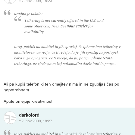
::
7. nov 2009, 18:23
uradno je takole:
Tethering is not currently offered in the U.S. and
some other countries. See
your carrier
for
availability.
torej, pokliči na mobitel in jih vprašaj, če iphone ima tethering v
mobitelovem omrežju. če ti rečejo da je, jih vprašaj za postopek
kako si ga omogočiš. če ti rečejo, da ni, potem iphone NIMA
tetheringa. ne glede na to kaj palamudita darkolord in perza...
Ali pa kupiš telefon ki teh omejitev nima in ne zgubljaš čas po
nepotrebnem.
Apple omejuje kreativnost.
darkolord
::
7. nov 2009, 18:27
torej, pokliči na mobitel in jih vprašaj, če iphone ima tethering v