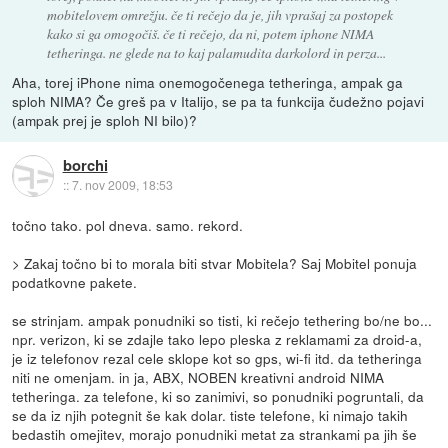
mobitelovem omrežju. če ti rečejo da je, jih vprašaj za postopek
kako si ga omogočiš. če ti rečejo, da ni, potem iphone NIMA
tetheringa. ne glede na to kaj palamudita darkolord in perza...
Aha, torej iPhone nima onemogočenega tetheringa, ampak ga
sploh NIMA? Če greš pa v Italijo, se pa ta funkcija čudežno pojavi
(ampak prej je sploh NI bilo)?
borchi
::
7. nov 2009, 18:53
točno tako. pol dneva. samo. rekord.
> Zakaj točno bi to morala biti stvar Mobitela? Saj Mobitel ponuja
podatkovne pakete.
se strinjam. ampak ponudniki so tisti, ki rečejo tethering bo/ne bo...
npr. verizon, ki se zdajle tako lepo pleska z reklamami za droid-a,
je iz telefonov rezal cele sklope kot so gps, wi-fi itd. da tetheringa
niti ne omenjam. in ja, ABX, NOBEN kreativni android NIMA
tetheringa. za telefone, ki so zanimivi, so ponudniki pogruntali, da
se da iz njih potegnit še kak dolar. tiste telefone, ki nimajo takih
bedastih omejitev, morajo ponudniki metat za strankami pa jih še