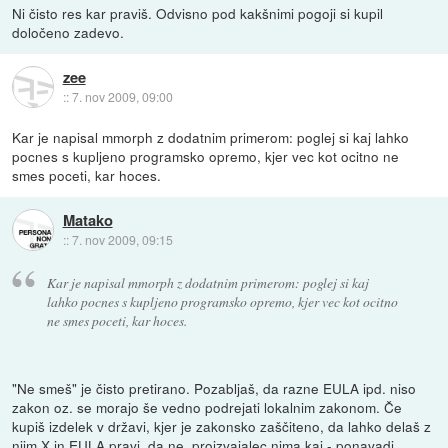
Ni čisto res kar praviš. Odvisno pod kakšnimi pogoji si kupil
določeno zadevo.
zee
::
7. nov 2009, 09:00
Kar je napisal mmorph z dodatnim primerom: poglej si kaj lahko
pocnes s kupljeno programsko opremo, kjer vec kot ocitno ne
smes poceti, kar hoces.
Matako
::
7. nov 2009, 09:15
Kar je napisal mmorph z dodatnim primerom: poglej si kaj
lahko pocnes s kupljeno programsko opremo, kjer vec kot ocitno
ne smes poceti, kar hoces.
"Ne smeš" je čisto pretirano. Pozabljaš, da razne EULA ipd. niso
zakon oz. se morajo še vedno podrejati lokalnim zakonom. Če
kupiš izdelek v državi, kjer je zakonsko zaščiteno, da lahko delaš z
njim X in EULA pravi, da ne, proizvajalec nima kaj - ponavadi