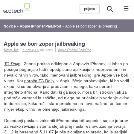
☰
Novice
»
Apple iPhone/iPad/iPod
»
Apple se bori zoper jailbreaking
Apple se bori zoper jailbreaking
Matej Huš
::
7. nov 2009
ob 00:20
Apple iPhone/iPad/iPod
- Znana praksa odklepanja Applovih iPhonov, ki lahko po
TG Daily
posegu poganjajo tudi nepodpisane aplikacije iz nepreverjenih in
nevalidiranih virov, tako imenovani
jailbreaking
, gre Apple vse bolj
v nos. Kot
poroča TG Daily
, v Applu iščejo strokovnjaka, ki bo vodil
ekipo, ki se bo ukvarjala predvsem z nalogo, kako ubraniti
integriteto iPhona. Kandidat,
ki ga iščejo
, mora biti strokovnjak za
področje varnosti in zaščite, od njega pa pričakujejo vodenje ekipe
in domislice, kako rešiti stare probleme na nove načine, pri čemer
nikjer eksplicitno ne omenjajo jailbreakinga.
Dosedanji poskusi zakleniti iPhone niso bili uspešni, saj se je prav
za vsako revizijo sistema slej ali prej našla rešitev. Zadnja verzija
3.1.2 in baseband 5.11.07 je bila zlomljena to sredo, ko je serijski