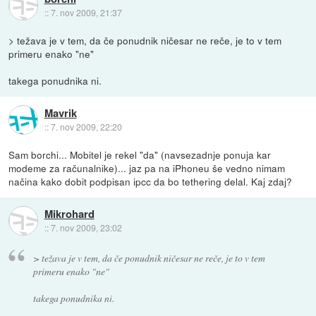
::
7. nov 2009, 21:37
> težava je v tem, da če ponudnik ničesar ne reče, je to v tem
primeru enako "ne"
takega ponudnika ni.
Mavrik
::
7. nov 2009, 22:20
Sam borchi... Mobitel je rekel "da" (navsezadnje ponuja kar
modeme za računalnike)... jaz pa na iPhoneu še vedno nimam
načina kako dobit podpisan ipcc da bo tethering delal. Kaj zdaj?
Mikrohard
::
7. nov 2009, 23:02
> težava je v tem, da če ponudnik ničesar ne reče, je to v tem
primeru enako "ne"
takega ponudnika ni.