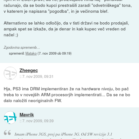
računajo, da se bodo kupci prestrašili zaradi "odvetniškega" tona,
v katerem je napisana "pogodba", in je večinoma blef.
Alternativno se lahko odločijo, da v tisti državi ne bodo prodajali,
ampak spet se izkaže, da je denar in kak kupec več vreden od
načel ;)
Zgodovina sprememb…
spremenil:
Matako
(
7. nov 2009 ob 09:19
)
Zheegec
::
7. nov 2009, 09:31
Hja, PS3 ima DRM implementiran že na hardware nivoju, bo pač
treba to v novejših ARM procesorjih implementirati... Da se ne bo
dalo naložiti neoriginalnih FW.
Mavrik
::
7. nov 2009, 09:39
Imam iPhone 3GS, prej pa iPhone 3G. Od SW revizije 3.1