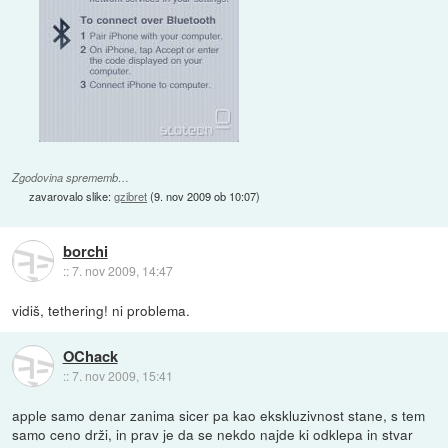
Zgodovina sprememb…
zavarovalo slike:
gzibret
(
9. nov 2009 ob 10:07
)
borchi
::
7. nov 2009, 14:47
vidiš, tethering! ni problema.
OChack
::
7. nov 2009, 15:41
apple samo denar zanima sicer pa kao ekskluzivnost stane, s tem
samo ceno drži, in prav je da se nekdo najde ki odklepa in stvar