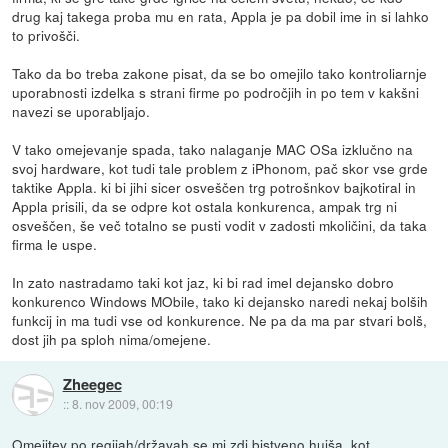
drug kaj takega proba mu en rata, Appla je pa dobil ime in si lahko
to privošči.
Tako da bo treba zakone pisat, da se bo omejilo tako kontroliarnje
uporabnosti izdelka s strani firme po področjih in po tem v kakšni
navezi se uporabljajo.
V tako omejevanje spada, tako nalaganje MAC OSa izklučno na
svoj hardware, kot tudi tale problem z iPhonom, pač skor vse grde
taktike Appla. ki bi jihi sicer osveščen trg potrošnkov bajkotiral in
Appla prisili, da se odpre kot ostala konkurenca, ampak trg ni
osveščen, še več totalno se pusti vodit v zadosti mkoličini, da taka
firma le uspe.
In zato nastradamo taki kot jaz, ki bi rad imel dejansko dobro
konkurenco Windows MObile, tako ki dejansko naredi nekaj bolših
funkcij in ma tudi vse od konkurence. Ne pa da ma par stvari bolš,
dost jih pa sploh nima/omejene.
Zheegec
::
8. nov 2009, 00:19
Omejitev po regijah/državah se mi zdi bistveno hujša, kot