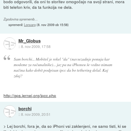
bodo odgovorili, da oni to storitev omogočajo na svoji strani, mora
biti telefon kriv, da ta funkcija ne dela.
Zgodovina sprememb…
spremenil:
Lonsarg
(
8. nov 2009 ob 15:58
)
Mr_Globus
::
8. nov 2009, 17:58
Sam borchi... Mobitel je rekel "da" (navsezadnje ponuja kar
modeme za računalnike)... jaz pa na iPhoneu še vedno nimam
načina kako dobit podpisan ipcc da bo tethering delal. Kaj
zdaj?
http://gps.jernej.org/ipcc.php
borchi
::
8. nov 2009, 20:51
> Lej borchi, fora je, da so iPhoni vsi zaklenjeni, ne samo tisti, ki se