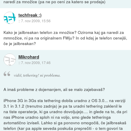
naredi za množice (pa ne po ceni za katero se prodaja)
techfreak :)
::
7. nov 2009, 15:56
Kako je jailbreakan telefon za množice? Oziroma kaj ga naredi za
mmnožice, ni pa na originalnem FWju? In od kdaj je telefon cenejši,
če je jailbreakan?
Mikrohard
::
7. nov 2009, 17:46
vidiš, tethering! ni problema.
A imaš probleme z dojemanjem, ali se malo zajebavaš?
iPhone 3G in 3Gs sta tethering dobila uradno z OS 3.0... na verziji
3.1 in 3.1.2 (trenutno zadnja) je pa ta uradni tethering zaklenil le
na tiste operaterje, ki ga uradno dovoljujejo.... in glede na to, da pri
nas iPhone uradno sploh ni na voljo, smo glede tetheringa
avtomatično izviseli. Lahko si ga ponovno omogočiš, če jailbreakaš
telefon (kar pa apple seveda poskuša preprečiti - o tem govori ta