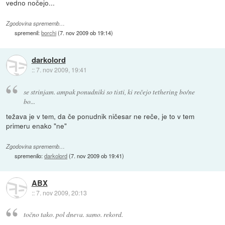
vedno nočejo...
Zgodovina sprememb…
spremenil:
borchi
(
7. nov 2009 ob 19:14
)
darkolord
::
7. nov 2009, 19:41
se strinjam. ampak ponudniki so tisti, ki rečejo tethering bo/ne
bo...
težava je v tem, da če ponudnik ničesar ne reče, je to v tem
primeru enako "ne"
Zgodovina sprememb…
spremenilo:
darkolord
(
7. nov 2009 ob 19:41
)
ABX
::
7. nov 2009, 20:13
točno tako. pol dneva. samo. rekord.