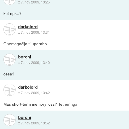
::
7. nov 2009, 13:25
kot npr...?
darkolord
::
7. nov 2009, 13:31
Onemogočijo ti uporabo.
borchi
::
7. nov 2009, 13:40
česa?
darkolord
::
7. nov 2009, 13:42
Maš short-term memory loss? Tetheringa.
borchi
::
7. nov 2009, 13:52