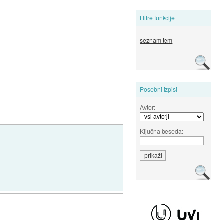
Hitre funkcije
seznam tem
Posebni izpisi
Avtor:
Ključna beseda: