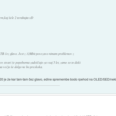
m,kaj šele 2 terabajta xD
 1TB čez glavo. Jest z 12Mbit povezavo nimam problemov z
e stvari že popolnoma zadoščajo za vsaj 5 let, zame so to diski
a na večjo še dolgo ne bo preskoka.
a 1920 je že kar tam-tam čez glavo, edine spremembe bodo rpehod na OLED/SED/nek