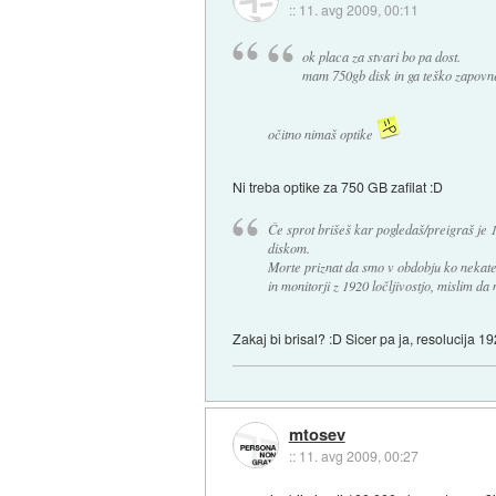
::
11. avg 2009, 00:11
ok placa za stvari bo pa dost.
mam 750gb disk in ga teško zapovne
očitno nimaš optike
Ni treba optike za 750 GB zafilat :D
Če sprot brišeš kar pogledaš/preigraš je
diskom.
Morte priznat da smo v obdobju ko nekater
in monitorji z 1920 ločljivostjo, mislim d
Zakaj bi brisal? :D Sicer pa ja, resolucij
mtosev
::
11. avg 2009, 00:27