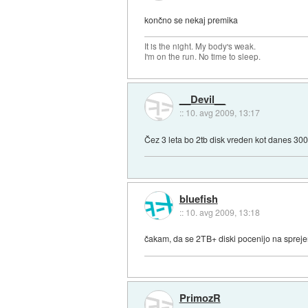
končno se nekaj premika
It is the night. My body's weak.
I'm on the run. No time to sleep.
__Devil__
::
10. avg 2009, 13:17
Čez 3 leta bo 2tb disk vreden kot danes 30
bluefish
::
10. avg 2009, 13:18
čakam, da se 2TB+ diski pocenijo na spreje
PrimozR