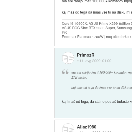
ma eni rabijo imeti 100.000+ komadov mp3jev
kaj mas od tega da imas vse to na disku mi 
Core i9 10900X, ASUS Prime X299 Edition 
ASUS ROG Strix RTX 2080 Super, Samsung
Pro,
Enermax Platimax 1700W | moj oče darko 
PrimozR
::
11. avg 2009, 01:00
ma eni rabijo imeti 100.000+ komadov mp3j
2TB diske.
kaj mas od tega da imas vse to na disku mi
kaj imaš od tega, da stalno postaš butaste
Aljaz1980