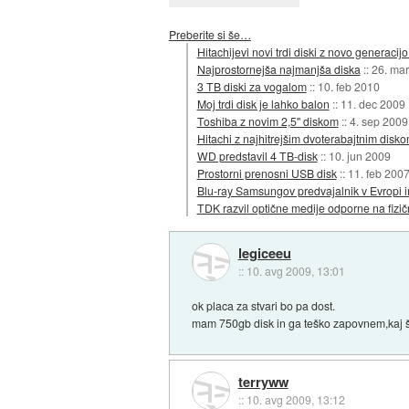
Preberite si še…
Hitachijevi novi trdi diski z novo generaci
Najprostornejša najmanjša diska
::
26. ma
3 TB diski za vogalom
::
10. feb 2010
Moj trdi disk je lahko balon
::
11. dec 2009
Toshiba z novim 2,5" diskom
::
4. sep 2009
Hitachi z najhitrejšim dvoterabajtnim disk
WD predstavil 4 TB-disk
::
10. jun 2009
Prostorni prenosni USB disk
::
11. feb 200
Blu-ray Samsungov predvajalnik v Evropi 
TDK razvil optične medije odporne na fiz
legiceeu
::
10. avg 2009, 13:01
ok placa za stvari bo pa dost.
mam 750gb disk in ga teško zapovnem,kaj š
terryww
::
10. avg 2009, 13:12