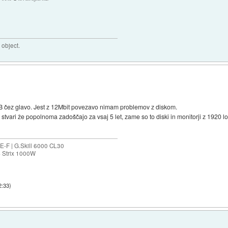
 object.
TB čez glavo. Jest z 12Mbit povezavo nimam problemov z diskom.
tvari že popolnoma zadoščajo za vsaj 5 let, zame so to diski in monitorji z 1920 lo
-F | G.Skill 6000 CL30
S Strix 1000W
2:33
)