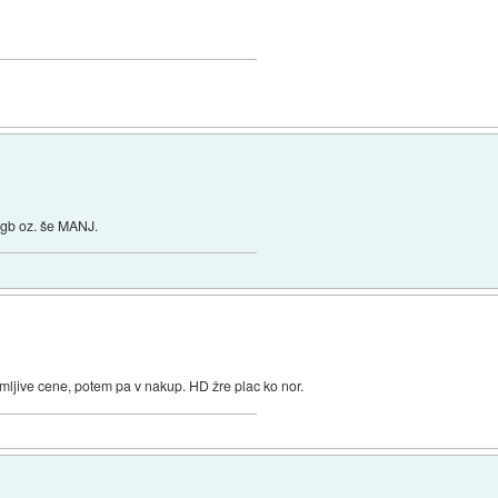
0gb oz. še MANJ.
mljive cene, potem pa v nakup. HD žre plac ko nor.