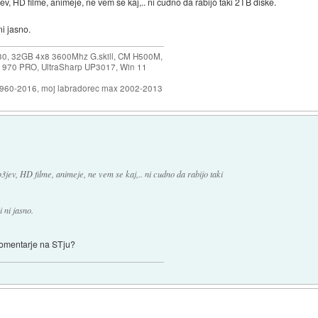
, HD filme, animeje, ne vem se kaj,.. ni cudno da rabijo taki 2TB diske.
ni jasno.
30, 32GB 4x8 3600Mhz G.skill, CM H500M,
 970 PRO, UltraSharp UP3017, Win 11
1960-2016, moj labradorec max 2002-2013
ev, HD filme, animeje, ne vem se kaj,.. ni cudno da rabijo taki
 ni jasno.
 komentarje na STju?