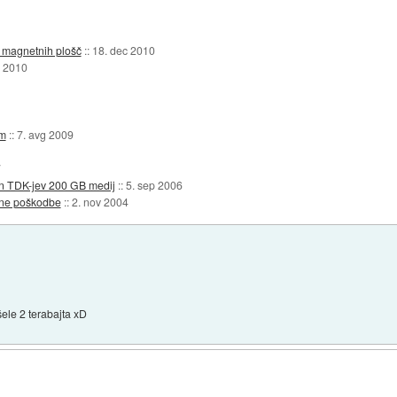
jo magnetnih plošč
::
18. dec 2010
r 2010
om
::
7. avg 2009
7
in TDK-jev 200 GB medij
::
5. sep 2006
ične poškodbe
::
2. nov 2004
ele 2 terabajta xD