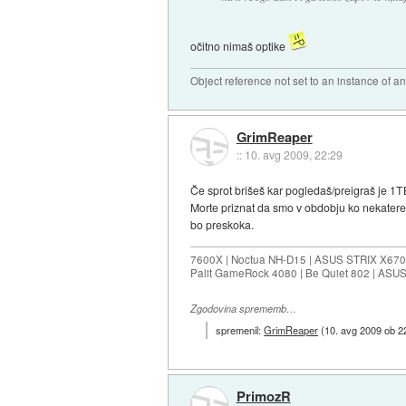
očitno nimaš optike
Object reference not set to an instance of an
GrimReaper
::
10. avg 2009, 22:29
Če sprot brišeš kar pogledaš/preigraš je 1
Morte priznat da smo v obdobju ko nekatere s
bo preskoka.
7600X | Noctua NH-D15 | ASUS STRIX X670E
Palit GameRock 4080 | Be Quiet 802 | ASU
Zgodovina sprememb…
spremenil:
GrimReaper
(
10. avg 2009 ob 2
PrimozR