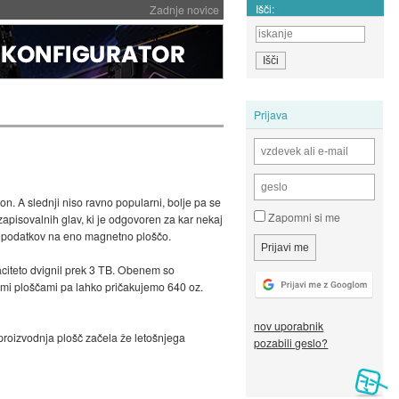
Išči:
Zadnje novice
Prijava
n. A slednji niso ravno popularni, bolje pa se
Zapomni si me
zapisovalnih glav, ki je odgovoren za kar nekaj
 GB podatkov na eno magnetno ploščo.
paciteto dvignil prek 3 TB. Obenem so
imi ploščami pa lahko pričakujemo 640 oz.
nov uporabnik
 proizvodnja plošč začela že letošnjega
pozabili geslo?