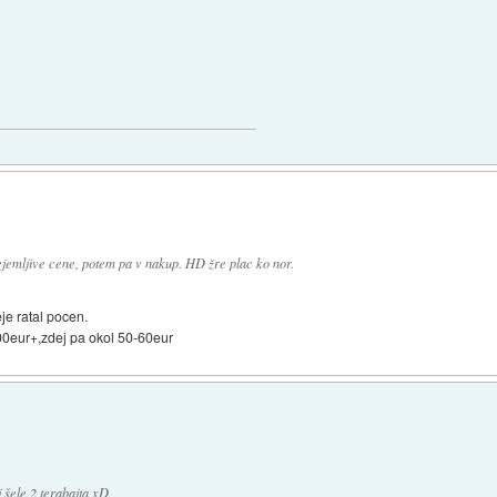
jemljive cene, potem pa v nakup. HD žre plac ko nor.
je ratal pocen.
100eur+,zdej pa okol 50-60eur
šele 2 terabajta xD