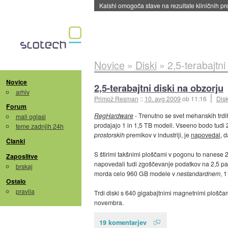
Sandisk že prodal več kot polovico SSD-jev za 
Novice
»
Diski
»
2,5-terabajtni
Novice
2,5-terabajtni diski na obzorju
arhiv
Primož Resman
::
10. avg 2009
ob 11:16
Disk
Forum
RegHardware
- Trenutno se svet mehanskih trdi
mali oglasi
prodajajo 1 in 1,5 TB modeli. Vseeno bodo tudi
teme zadnjih 24h
prostorskih
premikov v industriji, je
napovedal
, 
Članki
S štirimi takšnimi ploščami v pogonu to nanese 2,
Zaposlitve
napovedali tudi zgoščevanje podatkov na 2,5 pal
brskaj
morda celo 960 GB modele v
nestandardnem
, 
Ostalo
pravila
Trdi diski s 640 gigabajtnimi magnetnimi ploščam
novembra.
19 komentarjev