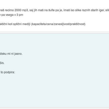
š recimo 2000 mp3, saj jih maš na šufle pa je, imaš iso slike raznih starih iger, slik
v pa vsega v 3 pm
tični kot optični mediji (kapaciteta/cena/zanesljivost/praktičnost)
isku mi ni jasno.
B/s.
 to podpira: