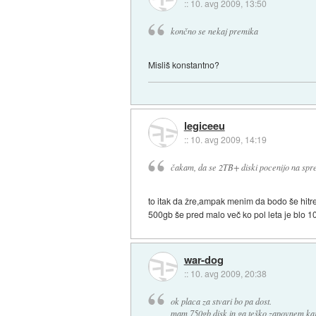
::
10. avg 2009, 13:50
končno se nekaj premika
Misliš konstantno?
legiceeu
::
10. avg 2009, 14:19
čakam, da se 2TB+ diski pocenijo na spre
to itak da žre,ampak menim da bodo še hitre
500gb še pred malo več ko pol leta je blo 
war-dog
::
10. avg 2009, 20:38
ok placa za stvari bo pa dost.
mam 750gb disk in ga teško zapovnem,kaj 