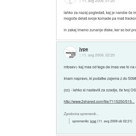
::
11. avg 2009, 01:20
lahko za nazaj pogledaš, kaj je narobe če ima
mogoče delaš svoje komade pa maš tracko
in zakaj imamo zunanje diske, ker so bol prak
jype
::
11. avg 2009, 02:20
mtosev> kaj mas od tega da imas vse to na d
Imam napravo, ki podatke zajema z do 50M
(cc) - lahko si nastaviš za ozadje, če tvoj OS
http://www.2shared.com/file/7115250/515...
Zgodovina sprememb…
spremenilo:
jype
(
11. avg 2009 ob 02:21
)