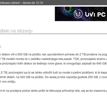
naslednji dve leti
::
danes ob 11:37
 diski na obzorju
i
h diskov vrti s 500 GB na ploščo, kar uporabnikom prinese do 2 TB prostora na pogo
 2 TB modeli morda že v začetku naslednjega leta
passé
. TDK, proizvajalec bralno-
da proizvajalci trdih diskov že testirajo nove glave, ki omogočajo zapisati do 640
5 TB, proizvajalci pa bi se lahko odločili tudi za model s petimi ploščami, ki bi ka
čnih diskih, na 320 GB na ploščo. Do sedaj je bila največja gostota 250 GB, z nov
11 mm ohišju.
i bi na prodajne police lahko prišli že februarja prihodnje leto, saj se bo masovna