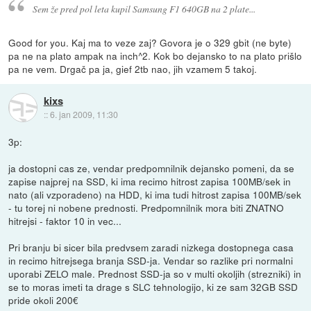
Sem že pred pol leta kupil Samsung F1 640GB na 2 plate...
Good for you. Kaj ma to veze zaj? Govora je o 329 gbit (ne byte)
pa ne na plato ampak na inch^2. Kok bo dejansko to na plato prišlo
pa ne vem. Drgač pa ja, gief 2tb nao, jih vzamem 5 takoj.
kixs
::
6. jan 2009, 11:30
3p:
ja dostopni cas ze, vendar predpomnilnik dejansko pomeni, da se
zapise najprej na SSD, ki ima recimo hitrost zapisa 100MB/sek in
nato (ali vzporadeno) na HDD, ki ima tudi hitrost zapisa 100MB/sek
- tu torej ni nobene prednosti. Predpomnilnik mora biti ZNATNO
hitrejsi - faktor 10 in vec...
Pri branju bi sicer bila predvsem zaradi nizkega dostopnega casa
in recimo hitrejsega branja SSD-ja. Vendar so razlike pri normalni
uporabi ZELO male. Prednost SSD-ja so v multi okoljih (strezniki) in
se to moras imeti ta drage s SLC tehnologijo, ki ze sam 32GB SSD
pride okoli 200€