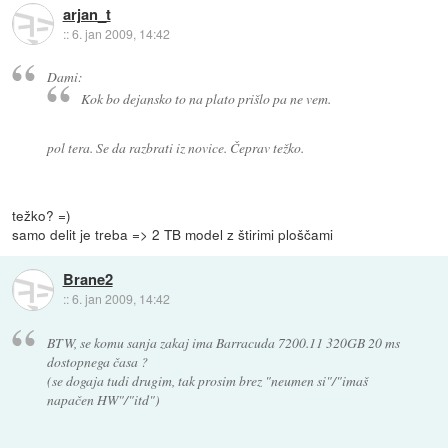
arjan_t
::
6. jan 2009, 14:42
Dami:
Kok bo dejansko to na plato prišlo pa ne vem.
pol tera. Se da razbrati iz novice. Čeprav težko.
težko? =)
samo delit je treba => 2 TB model z štirimi ploščami
Brane2
::
6. jan 2009, 14:42
BTW, se komu sanja zakaj ima Barracuda 7200.11 320GB 20 ms
dostopnega časa ?
(se dogaja tudi drugim, tak prosim brez "neumen si"/"imaš
napačen HW"/"itd")