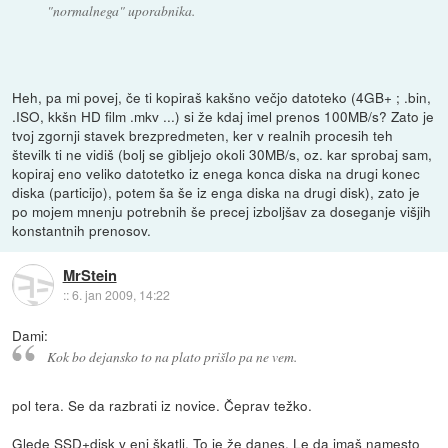
"normalnega" uporabnika.
Heh, pa mi povej, če ti kopiraš kakšno večjo datoteko (4GB+ ; .bin,
.ISO, kkšn HD film .mkv ...) si že kdaj imel prenos 100MB/s? Zato je
tvoj zgornji stavek brezpredmeten, ker v realnih procesih teh
številk ti ne vidiš (bolj se gibljejo okoli 30MB/s, oz. kar sprobaj sam,
kopiraj eno veliko datotetko iz enega konca diska na drugi konec
diska (particijo), potem ša še iz enga diska na drugi disk), zato je
po mojem mnenju potrebnih še precej izboljšav za doseganje višjih
konstantnih prenosov.
MrStein
::
6. jan 2009, 14:22
Dami:
Kok bo dejansko to na plato prišlo pa ne vem.
pol tera. Se da razbrati iz novice. Čeprav težko.
Glede SSD+disk v eni škatli. To je že danes. Le da imaš namesto