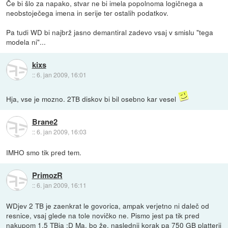
Če bi šlo za napako, stvar ne bi imela popolnoma logičnega a
neobstoječega imena in serije ter ostalih podatkov.
Pa tudi WD bi najbrž jasno demantiral zadevo vsaj v smislu "tega
modela ni"...
kixs
::
6. jan 2009, 16:01
Hja, vse je mozno. 2TB diskov bi bil osebno kar vesel
Brane2
::
6. jan 2009, 16:03
IMHO smo tik pred tem.
PrimozR
::
6. jan 2009, 16:11
WDjev 2 TB je zaenkrat le govorica, ampak verjetno ni daleč od
resnice, vsaj glede na tole novičko ne. Pismo jest pa tik pred
nakupom 1,5 TBja :D Ma, bo že. naslednji korak pa 750 GB platterji