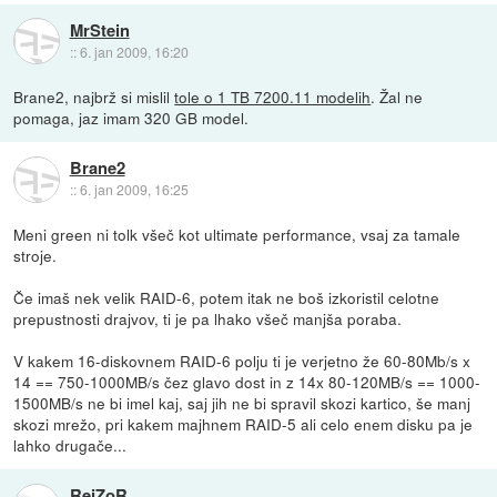
MrStein
::
6. jan 2009, 16:20
Brane2, najbrž si mislil
tole o 1 TB 7200.11 modelih
. Žal ne
pomaga, jaz imam 320 GB model.
Brane2
::
6. jan 2009, 16:25
Meni green ni tolk všeč kot ultimate performance, vsaj za tamale
stroje.
Če imaš nek velik RAID-6, potem itak ne boš izkoristil celotne
prepustnosti drajvov, ti je pa lhako všeč manjša poraba.
V kakem 16-diskovnem RAID-6 polju ti je verjetno že 60-80Mb/s x
14 == 750-1000MB/s čez glavo dost in z 14x 80-120MB/s == 1000-
1500MB/s ne bi imel kaj, saj jih ne bi spravil skozi kartico, še manj
skozi mrežo, pri kakem majhnem RAID-5 ali celo enem disku pa je
lahko drugače...
RejZoR