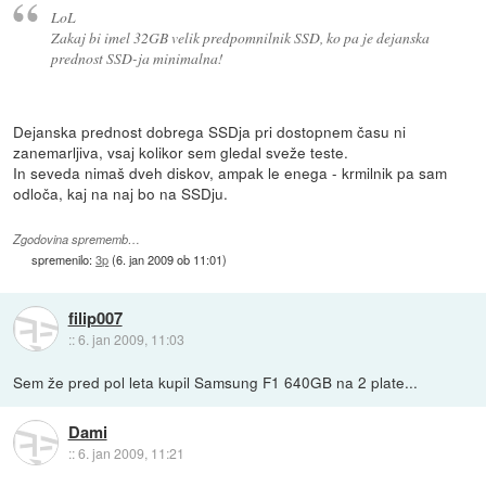
LoL
Zakaj bi imel 32GB velik predpomnilnik SSD, ko pa je dejanska
prednost SSD-ja minimalna!
Dejanska prednost dobrega SSDja pri dostopnem času ni
zanemarljiva, vsaj kolikor sem gledal sveže teste.
In seveda nimaš dveh diskov, ampak le enega - krmilnik pa sam
odloča, kaj na naj bo na SSDju.
Zgodovina sprememb…
spremenilo:
3p
(
6. jan 2009 ob 11:01
)
filip007
::
6. jan 2009, 11:03
Sem že pred pol leta kupil Samsung F1 640GB na 2 plate...
Dami
::
6. jan 2009, 11:21