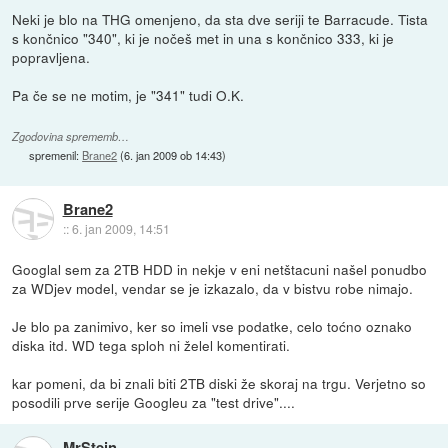
Neki je blo na THG omenjeno, da sta dve seriji te Barracude. Tista
s končnico "340", ki je nočeš met in una s končnico 333, ki je
popravljena.
Pa če se ne motim, je "341" tudi O.K.
Zgodovina sprememb…
spremenil:
Brane2
(
6. jan 2009 ob 14:43
)
Brane2
::
6. jan 2009, 14:51
Googlal sem za 2TB HDD in nekje v eni netštacuni našel ponudbo
za WDjev model, vendar se je izkazalo, da v bistvu robe nimajo.
Je blo pa zanimivo, ker so imeli vse podatke, celo toćno oznako
diska itd. WD tega sploh ni želel komentirati.
kar pomeni, da bi znali biti 2TB diski že skoraj na trgu. Verjetno so
posodili prve serije Googleu za "test drive"....
MrStein