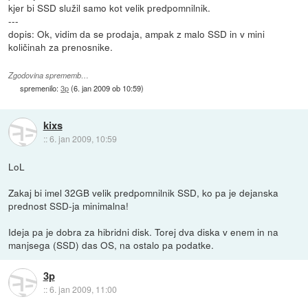
kjer bi SSD služil samo kot velik predpomnilnik.
---
dopis: Ok, vidim da se prodaja, ampak z malo SSD in v mini
količinah za prenosnike.
Zgodovina sprememb…
spremenilo:
3p
(
6. jan 2009 ob 10:59
)
kixs
::
6. jan 2009, 10:59
LoL
Zakaj bi imel 32GB velik predpomnilnik SSD, ko pa je dejanska
prednost SSD-ja minimalna!
Ideja pa je dobra za hibridni disk. Torej dva diska v enem in na
manjsega (SSD) das OS, na ostalo pa podatke.
3p
::
6. jan 2009, 11:00