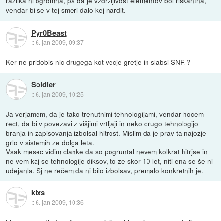
razlika ni ogromna, pa da je vzdrzljivost elementov bol riskantna,
vendar bi se v tej smeri dalo kej nardit.
Pyr0Beast
::
6. jan 2009, 09:37
Ker ne pridobis nic drugega kot vecje gretje in slabsi SNR ?
Soldier
::
6. jan 2009, 10:25
Ja verjamem, da je tako trenutnimi tehnologijami, vendar hocem
rect, da bi v povezavi z višjimi vrtljaji in neko drugo tehnologijo
branja in zapisovanja izbolsal hitrost. Mislim da je prav ta najozje
grlo v sistemih ze dolga leta.
Vsak mesec vidim clanke da so pogruntal nevem kolkrat hitrjse in
ne vem kaj se tehnologije diksov, to ze skor 10 let, niti ena se še ni
udejanla. Sj ne rečem da ni bilo izbolsav, premalo konkretnih je.
kixs
::
6. jan 2009, 10:36