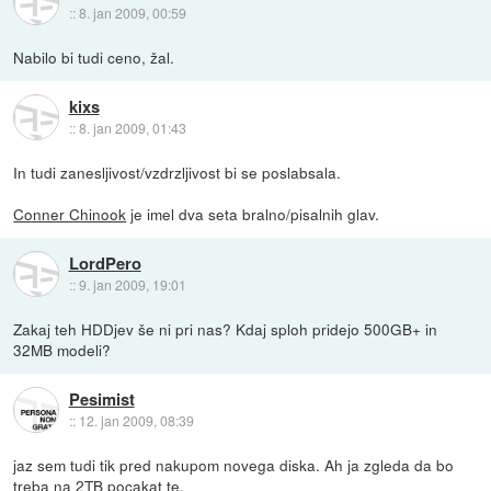
::
8. jan 2009, 00:59
Nabilo bi tudi ceno, žal.
kixs
::
8. jan 2009, 01:43
In tudi zanesljivost/vzdrzljivost bi se poslabsala.
Conner Chinook
je imel dva seta bralno/pisalnih glav.
LordPero
::
9. jan 2009, 19:01
Zakaj teh HDDjev še ni pri nas? Kdaj sploh pridejo 500GB+ in
32MB modeli?
Pesimist
::
12. jan 2009, 08:39
jaz sem tudi tik pred nakupom novega diska. Ah ja zgleda da bo
treba na 2TB pocakat te.