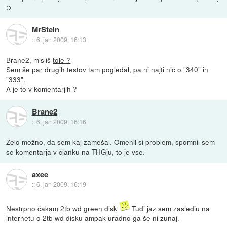
:>
MrStein
::
6. jan 2009, 16:13
Brane2, misliš
tole ?
Sem še par drugih testov tam pogledal, pa ni najti nič o "340" in
"333".
A je to v komentarjih ?
Brane2
::
6. jan 2009, 16:16
Zelo možno, da sem kaj zamešal. Omenil si problem, spomnil sem
se komentarja v članku na THGju, to je vse.
axee
::
6. jan 2009, 16:19
Nestrpno čakam 2tb wd green disk
Tudi jaz sem zaslediu na
internetu o 2tb wd disku ampak uradno ga še ni zunaj.