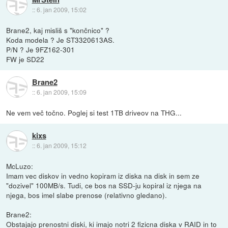
::
6. jan 2009, 15:02
Brane2, kaj misliš s "končnico" ?
Koda modela ? Je ST3320613AS.
P/N ? Je 9FZ162-301
FW je SD22
Brane2
::
6. jan 2009, 15:09
Ne vem več točno. Poglej si test 1TB driveov na THG...
kixs
::
6. jan 2009, 15:12
McLuzo:
Imam vec diskov in vedno kopiram iz diska na disk in sem ze
"dozivel" 100MB/s. Tudi, ce bos na SSD-ju kopiral iz njega na
njega, bos imel slabe prenose (relativno gledano).
Brane2:
Obstajajo prenostni diski, ki imajo notri 2 fizicna diska v RAID in to