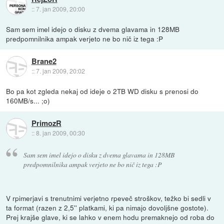
::
7. jan 2009, 20:00
Sam sem imel idejo o disku z dvema glavama in 128MB
predpomnilnika ampak verjeto ne bo nič iz tega :P
Brane2
::
7. jan 2009, 20:02
Bo pa kot zgleda nekaj od ideje o 2TB WD disku s prenosi do
160MB/s... ;o)
PrimozR
::
8. jan 2009, 00:30
Sam sem imel idejo o disku z dvema glavama in 128MB
predpomnilnika ampak verjeto ne bo nič iz tega :P
V rpimerjavi s trenutnimi verjetno rpeveč stroškov, težko bi sedli v
ta format (razen z 2,5'' platkami, ki pa nimajo dovoljšne gostote).
Prej krajše glave, ki se lahko v enem hodu premaknejo od roba do