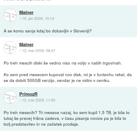
Malner
::
19. jan 2009, 10:14
A se komu sanja kdaj bo dobavljiv v Sloveniji?
Malner
::
12. mar 2009, 08:47
Po treh mescih diski še vedno niso na voljo v naših trgovinah.
Ko sem pred mesecem kupoval nov disk, mi je v funtechu rekel, da
se da dobiti 500GB verzijo, vendar je ne vidim v ceniku.
PrimozR
::
12. mar 2009, 11:05
Po treh mesecih? Tri mesece nazaj, ko sem kupil 1,5 TB, je bila to
tukaj še precej frišna zadeva, v času pisanja novice pa je bila to
bolj predstavitev in ne začetek prodaje.