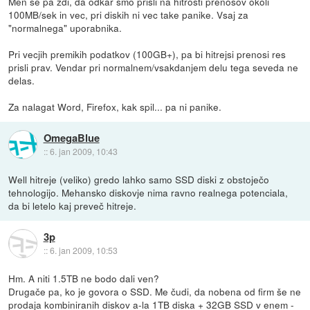
Men se pa zdi, da odkar smo prisli na hitrosti prenosov okoli
100MB/sek in vec, pri diskih ni vec take panike. Vsaj za
"normalnega" uporabnika.
Pri vecjih premikih podatkov (100GB+), pa bi hitrejsi prenosi res
prisli prav. Vendar pri normalnem/vsakdanjem delu tega seveda ne
delas.
Za nalagat Word, Firefox, kak spil... pa ni panike.
OmegaBlue
::
6. jan 2009, 10:43
Well hitreje (veliko) gredo lahko samo SSD diski z obstoječo
tehnologijo. Mehansko diskovje nima ravno realnega potenciala,
da bi letelo kaj preveč hitreje.
3p
::
6. jan 2009, 10:53
Hm. A niti 1.5TB ne bodo dali ven?
Drugače pa, ko je govora o SSD. Me čudi, da nobena od firm še ne
prodaja kombiniranih diskov a-la 1TB diska + 32GB SSD v enem -