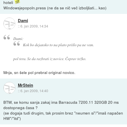
hoteli
Windowsjepopoln.press (ne da se nič več izboljšati... kao)
Dami
::
6. jan 2009, 14:34
Dami:
Kok bo dejansko to na plato prišlo pa ne vem.
pol tera. Se da razbrati iz novice. Čeprav težko.
Mnja, sn šele pol prebral original novico.
MrStein
::
6. jan 2009, 14:40
BTW, se komu sanja zakaj ima Barracuda 7200.11 320GB 20 ms
dostopnega časa ?
(se dogaja tudi drugim, tak prosim brez "neumen si"/"imaš napačen
HW"/"itd")