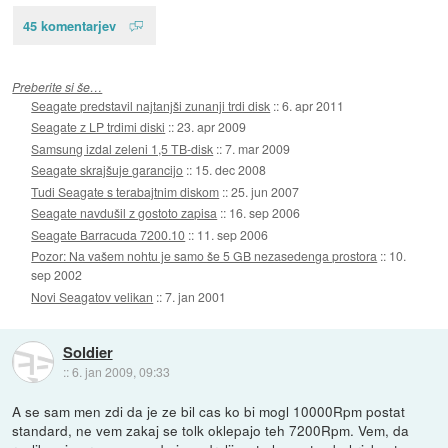
45 komentarjev
Preberite si še…
Seagate predstavil najtanjši zunanji trdi disk
::
6. apr 2011
Seagate z LP trdimi diski
::
23. apr 2009
Samsung izdal zeleni 1,5 TB-disk
::
7. mar 2009
Seagate skrajšuje garancijo
::
15. dec 2008
Tudi Seagate s terabajtnim diskom
::
25. jun 2007
Seagate navdušil z gostoto zapisa
::
16. sep 2006
Seagate Barracuda 7200.10
::
11. sep 2006
Pozor: Na vašem nohtu je samo še 5 GB nezasedenga prostora
::
10.
sep 2002
Novi Seagatov velikan
::
7. jan 2001
Soldier
::
6. jan 2009, 09:33
A se sam men zdi da je ze bil cas ko bi mogl 10000Rpm postat
standard, ne vem zakaj se tolk oklepajo teh 7200Rpm. Vem, da