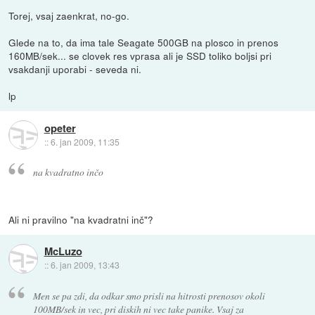
Torej, vsaj zaenkrat, no-go.
Glede na to, da ima tale Seagate 500GB na plosco in prenos
160MB/sek... se clovek res vprasa ali je SSD toliko boljsi pri
vsakdanji uporabi - seveda ni.
lp
opeter
::
6. jan 2009, 11:35
na kvadratno inčo
Ali ni pravilno "na kvadratni inč"?
McLuzo
::
6. jan 2009, 13:43
Men se pa zdi, da odkar smo prisli na hitrosti prenosov okoli
100MB/sek in vec, pri diskih ni vec take panike. Vsaj za