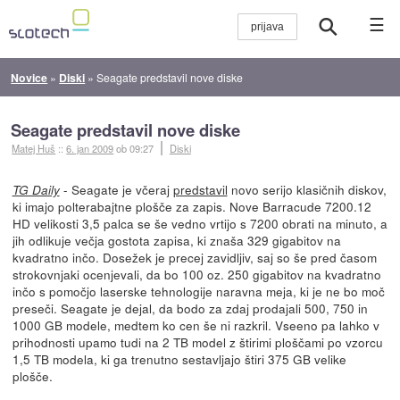
☰
Novice
»
Diski
»
Seagate predstavil nove diske
Seagate predstavil nove diske
Matej Huš
::
6. jan 2009
ob 09:27
Diski
- Seagate je včeraj
predstavil
novo serijo klasičnih diskov,
TG Daily
ki imajo polterabajtne plošče za zapis. Nove Barracude 7200.12
HD velikosti 3,5 palca se še vedno vrtijo s 7200 obrati na minuto, a
jih odlikuje večja gostota zapisa, ki znaša 329 gigabitov na
kvadratno inčo. Dosežek je precej zavidljiv, saj so še pred časom
strokovnjaki ocenjevali, da bo 100 oz. 250 gigabitov na kvadratno
inčo s pomočjo laserske tehnologije naravna meja, ki je ne bo moč
preseči. Seagate je dejal, da bodo za zdaj prodajali 500, 750 in
1000 GB modele, medtem ko cen še ni razkril. Vseeno pa lahko v
prihodnosti upamo tudi na 2 TB model z štirimi ploščami po vzorcu
1,5 TB modela, ki ga trenutno sestavljajo štiri 375 GB velike
plošče.