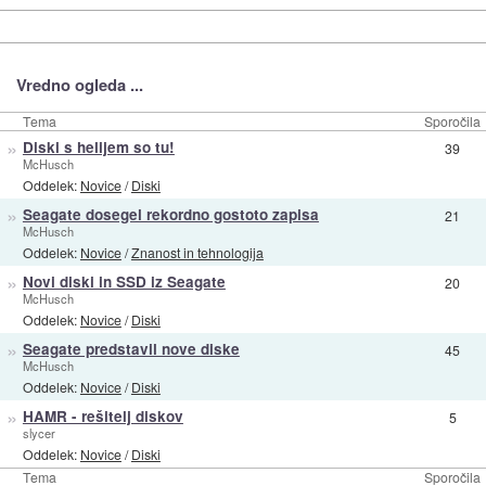
Vredno ogleda ...
Tema
Sporočila
»
Diski s helijem so tu!
39
McHusch
Oddelek:
Novice
/
Diski
»
Seagate dosegel rekordno gostoto zapisa
21
McHusch
Oddelek:
Novice
/
Znanost in tehnologija
»
Novi diski in SSD iz Seagate
20
McHusch
Oddelek:
Novice
/
Diski
»
Seagate predstavil nove diske
45
McHusch
Oddelek:
Novice
/
Diski
»
HAMR - rešitelj diskov
5
slycer
Oddelek:
Novice
/
Diski
Tema
Sporočila