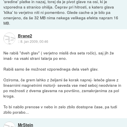
'sredine' platke in nazaj, torej da je pivot glave na osi, ki je
vzporedna s stranico ohišja. Čeprav pri hitrosti, s katero glava
'klika' to verjetno niti ni pomembno. Glede cache-a je bilo pa
omenjeno, da še 32 MB nima nekega velikega efekta napram 16
MB.
Brane2
::
8. jan 2009, 00:46
Ne rabiš "dveh glav" ( verjetno misliš dva seta ročic), saj jih že
imaš- na vsaki strani talarja po eno.
Rabiš samo še možnost vzporednega dela vseh glav.
Oziroma, če grem lahko z željami še korak naprej- leteče glave z
linearnimi magnetnimi motorji- seveda vse med seboj neodvisne in
po možnosti z dvema glavama na površino, zamaknjenima za pol
kroga.
To bi nabilo prenose v nebo in zelo zbilo dostopne čase, pa tudi
zbilo porabo...
MrStein