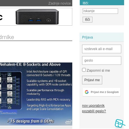
Išči:
Zadnje novice
drnike
Prijava
Zapomni si me
nov uporabnik
pozabili geslo?