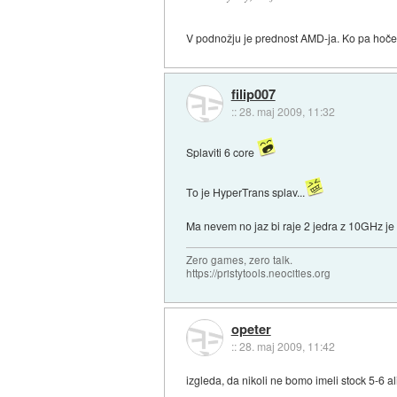
V podnožju je prednost AMD-ja. Ko pa hoče s
filip007
::
28. maj 2009, 11:32
Splaviti 6 core
To je HyperTrans splav...
Ma nevem no jaz bi raje 2 jedra z 10GHz je 
Zero games, zero talk.
https://pristytools.neocities.org
opeter
::
28. maj 2009, 11:42
izgleda, da nikoli ne bomo imeli stock 5-6 a