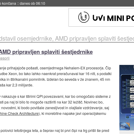
s ob 06:09
edstavil osemjedrnike, AMD pripravljen splaviti šestje
AMD pripravljen splaviti šestjedrnike
esorji
nje prihajajoče pošasti, osemjedrnega Nehalem-EX procesorja. Čip
dbe Xeon, bo tako lahko naenkrat preračunaval kar 16 niti, s podatki
ika in štirikanalni pomnilnik. Izdelan bo seveda v že znanem, 45 nm
ša kar 2,3 milijarde.
ov nakazuje s kar štirimi QPI povezavami, kar bo omogočalo sisteme z
ti pa naj bi bilo to mogoče razširiti na kar 32 ležišč. Novinec bo,
 novostmi, ki bodo povišale zanesljivost in olajšale vzdrževanje, saj
ine Check Architecture
), ki morebitne napake javi operacijskemu
lovici letošnjega leta, a čeprav naj bi prvi čipi na trg prišli še pred