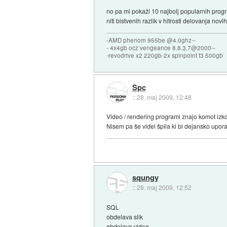
no pa mi pokaži 10 najbolj popularnih program
niti bistvenih razlik v hitrosti delovanja n
-AMD phenom 955be @4.0ghz--
- 4x4gb ocz vengeance 8.8.3.7@2000--
-revodrive x2 220gb-2x spinpoint f3 500gb
Spc
::
28. maj 2009, 12:48
Video / rendering programi znajo komot izkor
Nisem pa še videl špila ki bi dejansko upor
squngy
::
28. maj 2009, 12:52
SQL
obdelava slik
obdelava videa