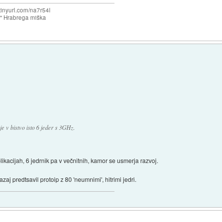
/tinyurl.com/na7r54l
e" Hrabrega miška
e v bistvo isto 6 jeder s 3GHz.
likacijah, 6 jedrnik pa v večnitnih, kamor se usmerja razvoj.
azaj predtsavil protoip z 80 'neumnimi', hitrimi jedri.