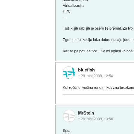
Virtualizacija
HPC
...
Tisti ki jih rabi jih je osem še premal. Za t
Zgornje aplikacije tako dobro nucajo jedra t
Kar se pa potuhe tiče... Se mi oglasi ko bo
bluefish
::
28. maj 2009, 12:54
Kot rečeno, večina rendirnikov zna brezko
MrStein
::
28. maj 2009, 13:58
Spc: