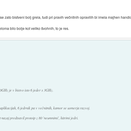
se zato bistveni bolj grela, tudi pri pravih večnitnih opravilih bi imela majhen handic
oma bilo bolje kot veliko švohnih, to je res.
0GHz je v bistvo isto 6 jeder s 3GHz.
 aplikacijah, 6 jedrnik pa v večnitnih, kamor se usmerja razvoj.
 nazaj predtsavil protoip z 80 'neumnimi', hitrimi jedri.