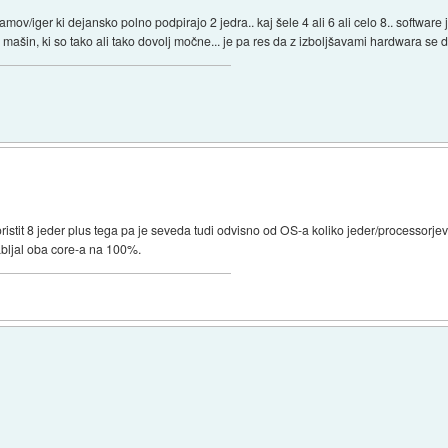
ov/iger ki dejansko polno podpirajo 2 jedra.. kaj šele 4 ali 6 ali celo 8.. software 
ovih mašin, ki so tako ali tako dovolj močne... je pa res da z izboljšavami hardwara 
istit 8 jeder plus tega pa je seveda tudi odvisno od OS-a koliko jeder/processorjev
abljal oba core-a na 100%.