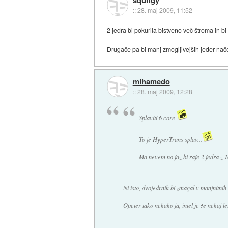
::
28. maj 2009, 11:52
2 jedra bi pokurila bistveno več štroma in bi 
Drugače pa bi manj zmogljivejših jeder načel
mihamedo
::
28. maj 2009, 12:28
Splaviti 6 core
To je HyperTrans splav...
Ma nevem no jaz bi raje 2 jedra z 1
Ni isto, dvojedrnik bi zmagal v manjnitnih
Opeter tako nekako ja, intel je že nekaj let