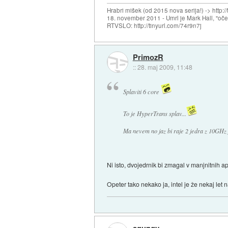
Hrabri mišek (od 2015 nova serija!) -> http:/
18. november 2011 - Umrl je Mark Hall, "oč
RTVSLO: http://tinyurl.com/74r9n7j
PrimozR
::
28. maj 2009, 11:48
Splaviti 6 core
To je HyperTrans splav...
Ma nevem no jaz bi raje 2 jedra z 10GHz j
Ni isto, dvojedrnik bi zmagal v manjnitnih ap
Opeter tako nekako ja, intel je že nekaj let n
squngy