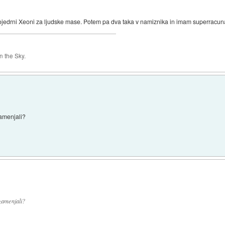
jedrni Xeoni za ljudske mase. Potem pa dva taka v namiznika in imam superracunal
 the Sky.
amenjali?
zamenjali?