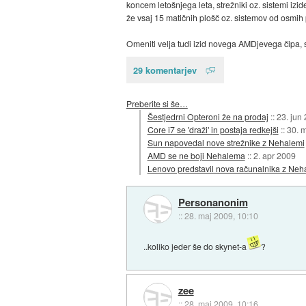
koncem letošnjega leta, strežniki oz. sistemi izid
že vsaj 15 matičnih plošč oz. sistemov od osmih 
Omeniti velja tudi izid novega AMDjevega čipa, 
29 komentarjev
Preberite si še…
Šestjedrni Opteroni že na prodaj
::
23. jun
Core i7 se 'draži' in postaja redkejši
::
30. 
Sun napovedal nove strežnike z Nehalemi
AMD se ne boji Nehalema
::
2. apr 2009
Lenovo predstavil nova računalnika z Ne
Personanonim
::
28. maj 2009, 10:10
..koliko jeder še do skynet-a
?
zee
::
28. maj 2009, 10:16