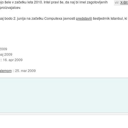
ejo šele v začetku leta 2010. Intel pravi še, da naj bi imel zagotovljenih
vir:
X-Bi
proizvajalcev.
saj bodo 2. junija na začetku Computexa javnosti
predstavili
šestjedrnik Istanbul, ki
 2009
maj 2009
::
16. apr 2009
halemom
::
25. mar 2009