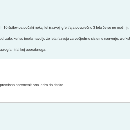
vojih 10 špilov pa počaki nekaj let (razvoj igre traja povprečno 3 leta če se ne motim
udi zato, ker so imela navoljo že leta razvoja za večjedrne sisteme (serverje, workst
š sprogramiral kej uporabnega.
mpromisno obremeniti vsa jedra do daske.