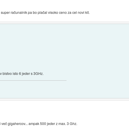
uper računalnik pa bo plačal visoko ceno za cel novi kit.
v bistvo isto 6 jeder s 3GHz.
li več gigahercov... ampak 500 jeder z max. 3 Ghz.