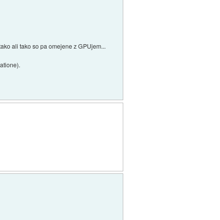
), tako ali tako so pa omejene z GPUjem...
atione).