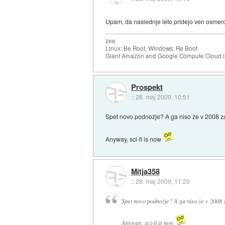
Upam, da naslednje leto pridejo ven osmero
zee
Linux: Be Root, Windows: Re Boot
Giant Amazon and Google Compute Cloud in
Prospekt
::
28. maj 2009, 10:51
Spet novo podnožje? A ga niso že v 2008 z
Anyway, sci-fi is now
Mitja358
::
28. maj 2009, 11:20
Spet novo podnožje? A ga niso že v 2008 
Anyway, sci-fi is now