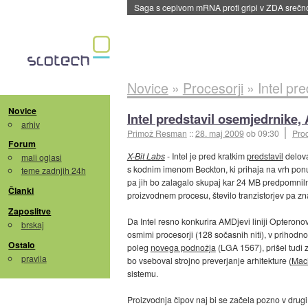
BMW v vozilih začel predvajati reklame
::
dane
Novice
»
Procesorji
»
Intel pr
Novice
Intel predstavil osemjedrnike, 
arhiv
Primož Resman
::
28. maj 2009
ob 09:30
Proc
Forum
X-Bit Labs
- Intel je pred kratkim
predstavil
delova
mali oglasi
s kodnim imenom Beckton, ki prihaja na vrh ponu
teme zadnjih 24h
pa jih bo zalagalo skupaj kar 24 MB predpomniln
Članki
proizvodnem procesu, število tranzistorjev pa zna
Zaposlitve
Da Intel resno konkurira AMDjevi liniji Opteron
brskaj
osmimi procesorji (128 sočasnih niti), v prihodnos
Ostalo
poleg
novega podnožja
(LGA 1567), prišel tudi z
pravila
bo vseboval strojno preverjanje arhitekture (
Mach
sistemu.
Proizvodnja čipov naj bi se začela pozno v drugi po