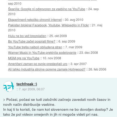
sep 2010
Španija: Google ni odgovoren za vsebino na YouTube
::
24. sep
2010
Eksperiment nekoliko ohromil internet
::
30. avg 2010
Pakistan blokiral Facebook, Youtube, Wikipedijo in Flickr
::
21. maj
2010
Hulu ne bo več brezplačen
::
25. okt 2009
Bo YouTube začel posojati filme?
::
6. sep 2009
YouTube tretja najbolj obljudena stran
::
7. mar 2009
Warner Music in YouTube prekinila sodelovanje
::
23. dec 2008
MGM gre na YouTube
::
10. nov 2008
Američani zaman po svoje prestavljali uro
::
3. apr 2007
Ali lahko industrija strojne opreme zamaje Hollywood?
::
26. feb 2006
techfreak :)
::
7. apr 2009, 06:07
> Počasi, počasi se tudi založniki začnejo zavedati novih časov in
novih način distribucije vsebine.
In kaj ti to koristi, če nam kot slovencem ne bo dovoljen dostop? Je
tako že pol videov omejenih in jih ni mogoče videti pri nas.