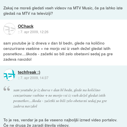
Zakaj ne moreš gledati vseh videov na MTV Music, če pa lahko iste
gledaš na MTV na televiziji?
OChack
::
7. apr 2009, 12:26
sam youtube je iz dneva v dan bl bedn, glede na količino
cenzurirane vsebine + ne morjo vsi iz vseh dežel gledat istih
posnetkov....škoda - začetki so bili zelo obetavni sedaj pa gre
zadeva navzdol
techfreak :)
::
7. apr 2009, 14:37
sam youtube je iz dneva v dan bl bedn, glede na količino
cenzurirane vsebine + ne morjo vsi iz vseh dežel gledat istih
posnetkov....škoda - začetki so bili zelo obetavni sedaj pa gre
zadeva navzdol
To je res, vendar je pa še vseeno najboljši izmed video portalov.
Če ne druga že zaradi števila videov.