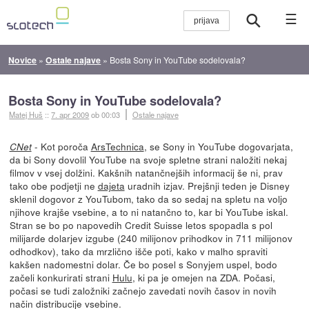
☰
Novice
»
Ostale najave
»
Bosta Sony in YouTube sodelovala?
Bosta Sony in YouTube sodelovala?
Matej Huš
::
7. apr 2009
ob 00:03
Ostale najave
- Kot poroča
ArsTechnica
, se Sony in YouTube dogovarjata,
CNet
da bi Sony dovolil YouTube na svoje spletne strani naložiti nekaj
filmov v vsej dolžini. Kakšnih natančnejših informacij še ni, prav
tako obe podjetji ne
dajeta
uradnih izjav. Prejšnji teden je Disney
sklenil dogovor z YouTubom, tako da so sedaj na spletu na voljo
njihove krajše vsebine, a to ni natančno to, kar bi YouTube iskal.
Stran se bo po napovedih Credit Suisse letos spopadla s pol
milijarde dolarjev izgube (240 milijonov prihodkov in 711 milijonov
odhodkov), tako da mrzlično išče poti, kako v malho spraviti
kakšen nadomestni dolar. Če bo posel s Sonyjem uspel, bodo
začeli konkurirati strani
Hulu
, ki pa je omejen na ZDA. Počasi,
počasi se tudi založniki začnejo zavedati novih časov in novih
način distribucije vsebine.