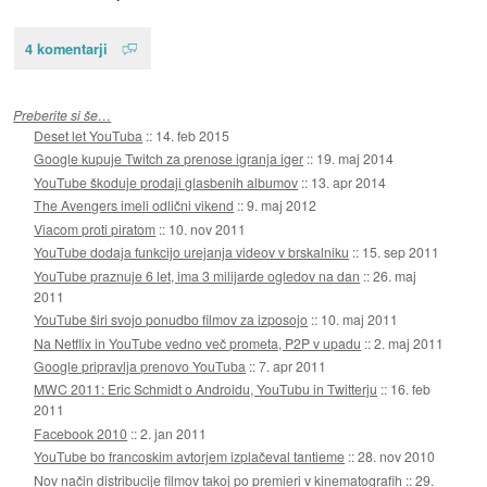
4 komentarji
Preberite si še…
Deset let YouTuba
::
14. feb 2015
Google kupuje Twitch za prenose igranja iger
::
19. maj 2014
YouTube škoduje prodaji glasbenih albumov
::
13. apr 2014
The Avengers imeli odlični vikend
::
9. maj 2012
Viacom proti piratom
::
10. nov 2011
YouTube dodaja funkcijo urejanja videov v brskalniku
::
15. sep 2011
YouTube praznuje 6 let, ima 3 milijarde ogledov na dan
::
26. maj
2011
YouTube širi svojo ponudbo filmov za izposojo
::
10. maj 2011
Na Netflix in YouTube vedno več prometa, P2P v upadu
::
2. maj 2011
Google pripravlja prenovo YouTuba
::
7. apr 2011
MWC 2011: Eric Schmidt o Androidu, YouTubu in Twitterju
::
16. feb
2011
Facebook 2010
::
2. jan 2011
YouTube bo francoskim avtorjem izplačeval tantieme
::
28. nov 2010
Nov način distribucije filmov takoj po premieri v kinematografih
::
29.