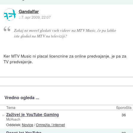
Gandalfar
::
7. apr 2009, 22:07
Zakaj ne moreš gledati vseh videov na MTV Music, če pa lahko
iste gledaš na MTV na televiziji?
Ker MTV Music ni placal licencnine za online predvajanje, je pa za
TV predvajanje.
Vredno ogleda ...
Tema
Sporočila
»
Zaživel je YouTube Gaming
36
McHusch
Oddelek:
Novice
/
Omrežja / internet
»
Deset let YouTuba