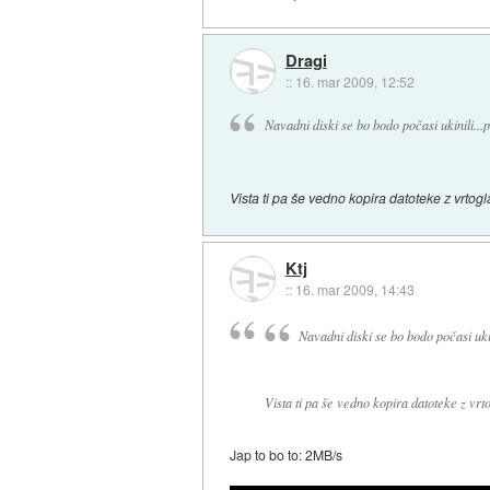
Dragi
::
16. mar 2009, 12:52
Navadni diski se bo bodo počasi ukinili.
Vista ti pa še vedno kopira datoteke z vrtogl
Ktj
::
16. mar 2009, 14:43
Navadni diski se bo bodo počasi uk
Vista ti pa še vedno kopira datoteke z vrt
Jap to bo to: 2MB/s