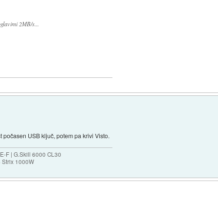
oglavimi 2MB/s...
t počasen USB ključ, potem pa krivi Visto.
-F | G.Skill 6000 CL30
S Strix 1000W