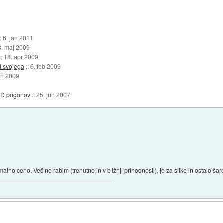
::
6. jan 2011
3. maj 2009
::
18. apr 2009
l svojega
::
6. feb 2009
an 2009
SD pogonov
::
25. jun 2007
o ceno. Več ne rabim (trenutno in v bližnji prihodnosti), je za slike in ostalo šaro