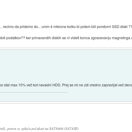
.. recimo da pridemo do... umm 4 mikrone kolko bi potem bili porstorni SSD diski ???.
toti podatkov?? ker prinavandih diskih se ni videti konca zgoscevanju magnetnga z
 bo stal max 10% več kot navadni HDD. Prej se mi ne zdi vredno zapravljat več dena
inili...potem se splača počakati na SATA600 (SATAIII)