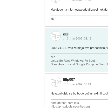
Ma glede na internet pa oddaljenost nekater
xD
zee
::
16. mar 2009, 08:12
256 GB SSD vec za moja dva prenosnika ne
zee
Linux: Be Root, Windows: Re Boot
Giant Amazon and Google Compute Cloud in
filip007
::
16. mar 2009, 08:21
Navadni diski se bo bodo počasi ukinili...p
Zero games, zero talk.
https://pristytools.neocities.org