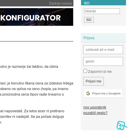
Išči:
Zadnje novice
Prijava
enutno je razmerje žal takšno, da izbira
Zapomni si me
ravi, je trenutno fiksna cena za izdelavo trdega
bistveno ne vpliva na ceno (hopla, pa imamo
l pa proizvodna cena čipov raste linearno s
nov uporabnik
l napovedati. Za letos sicer ni pretirano
pozabili geslo?
cenitev ni nadejati. Se pa počasi dviguje
o.