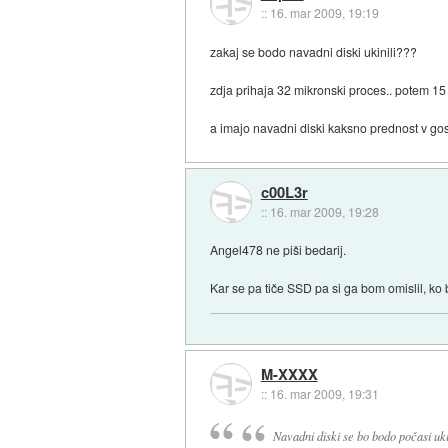
::
16. mar 2009, 19:19
zakaj se bodo navadni diski ukinili???
zdja prihaja 32 mikronski proces.. potem 15 
a imajo navadni diski kaksno prednost v gos
c00L3r
::
16. mar 2009, 19:28
Angel478 ne piši bedarij.
Kar se pa tiče SSD pa si ga bom omislil, ko
M-XXXX
::
16. mar 2009, 19:31
Navadni diski se bo bodo počasi uk