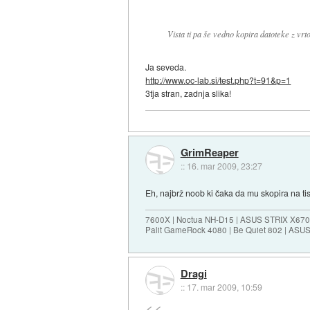
Vista ti pa še vedno kopira datoteke z vrt
Ja seveda.
http://www.oc-lab.si/test.php?t=91&p=1
3tja stran, zadnja slika!
GrimReaper
::
16. mar 2009, 23:27
Eh, najbrž noob ki čaka da mu skopira na tis
7600X | Noctua NH-D15 | ASUS STRIX X670E
Palit GameRock 4080 | Be Quiet 802 | ASU
Dragi
::
17. mar 2009, 10:59