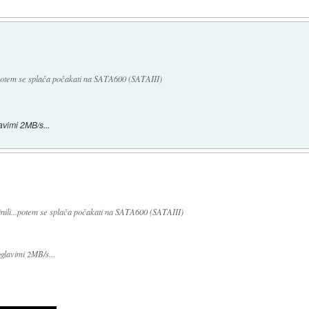
..potem se splača počakati na SATA600 (SATAIII)
avimi 2MB/s...
inili...potem se splača počakati na SATA600 (SATAIII)
oglavimi 2MB/s...