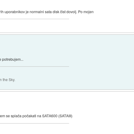
ih uporabnikov je normalni sata disk čist dovolj. Po mojen
 potrebujem...
 the Sky.
otem se splača počakati na SATA600 (SATAIII)