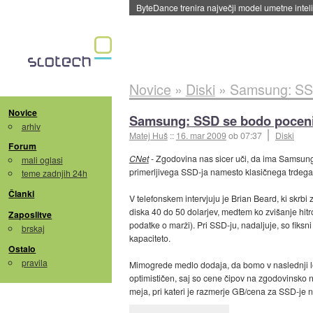
Spletne strani začele streči oglase za agente
Novice
»
Diski
»
Samsung: SSD
Novice
Samsung: SSD se bodo poceni
arhiv
Matej Huš
::
16. mar 2009
ob 07:37
Diski
Forum
CNet
- Zgodovina nas sicer uči, da ima Samsun
mali oglasi
primerljivega SSD-ja namesto klasičnega trdega 
teme zadnjih 24h
Članki
V telefonskem intervjuju je Brian Beard, ki skrbi 
diska 40 do 50 dolarjev, medtem ko zvišanje hitr
Zaposlitve
podatke o marži). Pri SSD-ju, nadaljuje, so fiksni 
brskaj
kapaciteto.
Ostalo
pravila
Mimogrede medlo dodaja, da bomo v naslednji leti
optimističen, saj so cene čipov na zgodovinsko ni
meja, pri kateri je razmerje GB/cena za SSD-je n