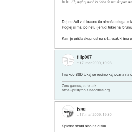
Eh, najbrž noob ki čaka da mu skopira na 
Dej ne žali v tri krasne če nimaš razloga, m
Poglej si mal po netu (je tudi tukej na for
Kam je prišla skupnost na s-t... vsak ki ima 
filip007
::
17. mar 2009, 19:28
Ima kdo SSD tukaj se recimo kaj pozna na od
Zero games, zero talk.
https://pristytools.neocities.org
jype
::
17. mar 2009, 19:30
Spletne strani niso na disku.