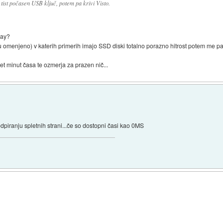
tist počasen USB ključ, potem pa krivi Visto.
kay?
umu omenjeno) v katerih primerih imajo SSD diski totalno porazno hitrost potem me 
pet minut časa te ozmerja za prazen nič...
piranju spletnih strani...če so dostopni časi kao 0MS