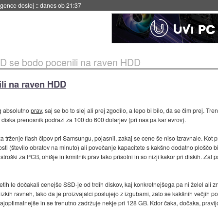
 umetne inteligence
::
danes ob 21:23
 se bodo pocenili na raven HDD
li na raven HDD
g absolutno
prav
, saj se bo to slej ali prej zgodilo, a lepo bi bilo, da se čim prej. Tr
diska prenosnik podraži za 100 do 600 dolarjev (pri nas pa kar evrov).
za trženje flash čipov pri Samsungu, pojasnil, zakaj se cene še niso izravnale. Kot p
osti (število obratov na minuto) ali povečanje kapacitete s kakšno dodatno ploščo 
stroški za PCB, ohišje in krmilnik prav tako prisotni in so nižji kakor pri diskih. Ža
h le dočakali cenejše SSD-je od trdih diskov, kaj konkretnejšega pa ni želel ali zna
zkih ravneh, tako da je proizvajalci poslujejo z izgubami, zato se kakšnih večjih po
ajoptimalnejše in se trenutno zadržuje nekje pri 128 GB. Kdor čaka, dočaka, pravij