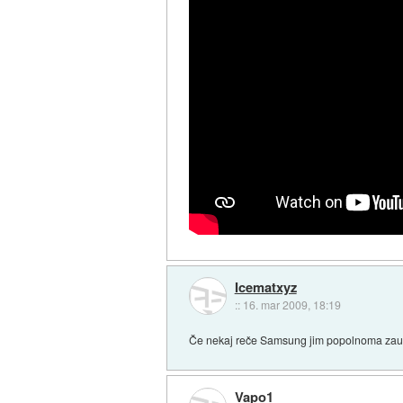
Icematxyz
::
16. mar 2009, 18:19
Če nekaj reče Samsung jim popolnoma zau
Vapo1