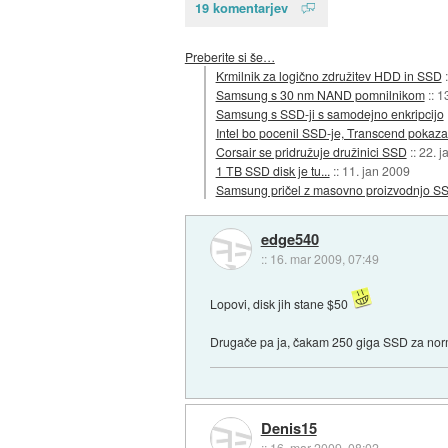
19 komentarjev
Preberite si še…
Krmilnik za logično združitev HDD in SSD
Samsung s 30 nm NAND pomnilnikom
::
1
Samsung s SSD-ji s samodejno enkripcijo
Intel bo pocenil SSD-je, Transcend pokaza
Corsair se pridružuje družinici SSD
::
22. j
1 TB SSD disk je tu...
::
11. jan 2009
Samsung pričel z masovno proizvodnjo S
edge540
::
16. mar 2009, 07:49
Lopovi, disk jih stane $50
Drugače pa ja, čakam 250 giga SSD za normaln
Denis15
::
16. mar 2009, 08:02