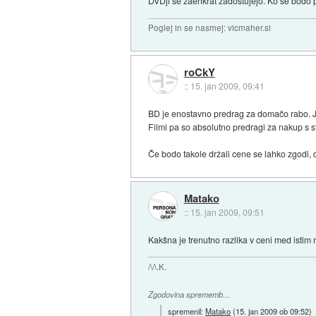
DVDji se zaenkrat zadostujejo. Ko se bodo p
Poglej in se nasmej: vicmaher.si
roCkY
::
15. jan 2009, 09:41
BD je enostavno predrag za domačo rabo. J
Filmi pa so absolutno predragi za nakup s 
Če bodo takole držali cene se lahko zgodi, d
Matako
::
15. jan 2009, 09:51
Kakšna je trenutno razlika v ceni med istim
/\/\.K.
Zgodovina sprememb…
spremenil:
Matako
(
15. jan 2009 ob 09:52
)