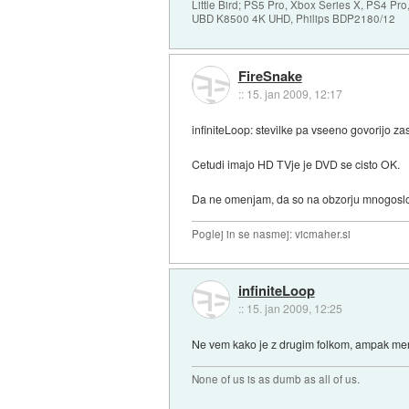
Little Bird; PS5 Pro, Xbox Series X, PS4 P
UBD K8500 4K UHD, Philips BDP2180/12
FireSnake
::
15. jan 2009, 12:17
infiniteLoop: stevilke pa vseeno govorijo zas
Cetudi imajo HD TVje je DVD se cisto OK.
Da ne omenjam, da so na obzorju mnogoslojni 
Poglej in se nasmej: vicmaher.si
infiniteLoop
::
15. jan 2009, 12:25
Ne vem kako je z drugim folkom, ampak meni
None of us is as dumb as all of us.