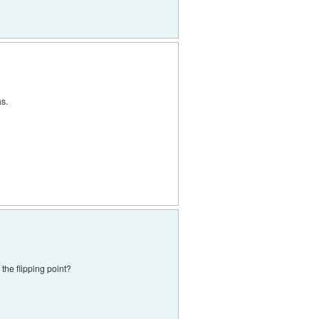
as.
the flipping point?