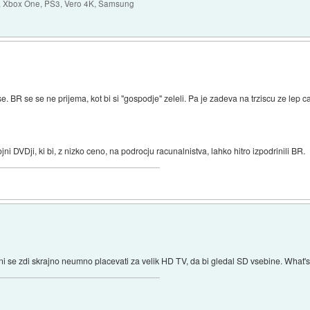
ro, Xbox One, PS3, Vero 4K, Samsung
e. BR se se ne prijema, kot bi si "gospodje" zeleli. Pa je zadeva na trziscu ze lep c
DVDji, ki bi, z nizko ceno, na podrocju racunalnistva, lahko hitro izpodrinili BR.
 se zdi skrajno neumno placevati za velik HD TV, da bi gledal SD vsebine. What's 