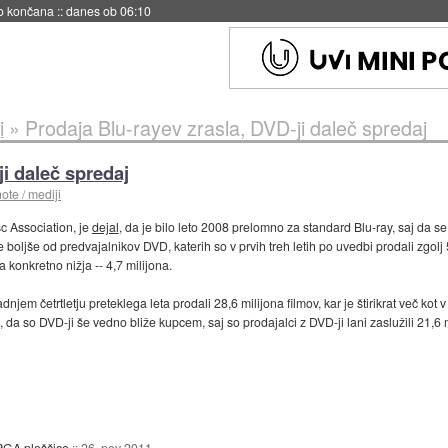
no končana
::
danes ob 06:10
i
»
Prodaja Blu-rayev zrasla, DVD-ji daleč spredaj
ji daleč spredaj
ote / mediji
c Association, je
dejal
, da je bilo leto 2008 prelomno za standard Blu-ray, saj da se
e boljše od predvajalnikov DVD, katerih so v prvih treh letih po uvedbi prodali zgol
a konkretno nižja -- 4,7 milijona.
njem četrtletju preteklega leta prodali 28,6 milijona filmov, kar je štirikrat več ko
eba, da so DVD-ji še vedno bliže kupcem, saj so prodajalci z DVD-ji lani zaslužili 21,6 
PGA ploščico
::
26. nov 2011