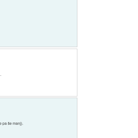
.
e pa še manj).