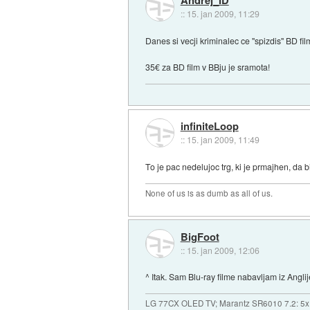
::
15. jan 2009, 11:29
Danes si vecji kriminalec ce "spizdis" BD fil
35€ za BD film v BBju je sramota!
infiniteLoop
::
15. jan 2009, 11:49
To je pac nedelujoc trg, ki je prmajhen, da 
None of us is as dumb as all of us.
BigFoot
::
15. jan 2009, 12:06
^ Itak. Sam Blu-ray filme nabavljam iz Angli
LG 77CX OLED TV; Marantz SR6010 7.2: 5x F