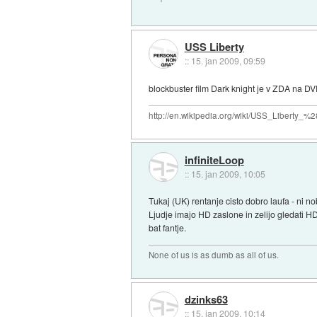
USS Liberty
::
15. jan 2009, 09:59
blockbuster film Dark knight je v ZDA na DV
http://en.wikipedia.org/wiki/USS_Liberty
infiniteLoop
::
15. jan 2009, 10:05
Tukaj (UK) rentanje cisto dobro laufa - ni n
Ljudje imajo HD zaslone in zelijo gledati HD
bat fantje.
None of us is as dumb as all of us.
dzinks63
::
15. jan 2009, 10:14