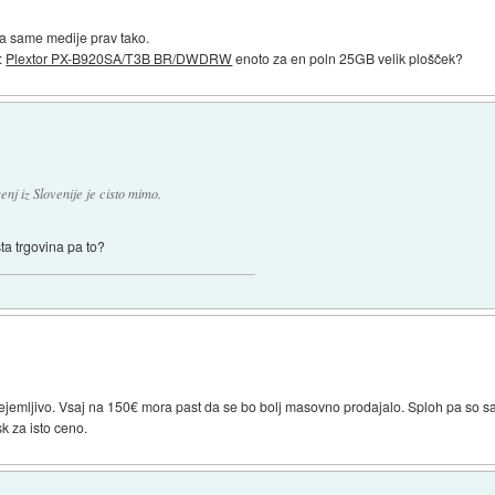
za same medije prav tako.
:
Plextor PX-B920SA/T3B BR/DWDRW
enoto za en poln 25GB velik plošček?
enj iz Slovenije je cisto mimo.
ta trgovina pa to?
jemljivo. Vsaj na 150€ mora past da se bo bolj masovno prodajalo. Sploh pa so sam
sk za isto ceno.