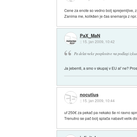
Cene za enote so vedno bolj sprejemljive, 
Zanima me, kolikšen je čas snemanja z npr.
PaX_MaN
::
15. jan 2009, 10:42
Pa delat neke posplositve na podlagi izkus
Ja jebemti, a smo v skupaj v EU al' ne? Pros
nocutius
::
15. jan 2009, 10:44
uf 250€ za pekač pa nekako še ni ravno spre
Trenutno se pač bolj splača nabavit velik di