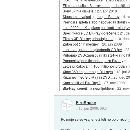
Filmi na nosilcih Blu-ray ne nujno boljši o
Sony ukinja diskete
::
27. apr 2010
Stoosemindvajset gigabajtni Blu-ray
::
4. a
Prenosi s spleta slabo napovedali dobitnik
Leta 2009 na Kitajskem pet tisoč aretacij z
Specifikacije 3D Blu-ray dorečene
::
21. d
Filmi v 3D Blu-ray prihodnje leto
::
10. dec
Zaton optičnih medijev
::
26. jun 2009
Lani manj prodanih glasbenih CD-jev
::
23
Prihajajo DVD-zapisovalniki s 24-kratno hit
Poenostavljeno licenciranje za Blu-ray
::
1
Letos pričakovanih 100 milijonov prodanih
Xbox 360 ne potrebuje Blu-raya
::
13. jan 
Križanec med Blu-Ray in DVD
::
26. dec 2
Kam so šli vsi Blu-Rayi?
::
27. nov 2008
Blu-Rayi cenejši, a nepriljubljeni
::
22. nov
FireSnake
::
15. jan 2009, 09:34
Po moje se se vsaj ene 2 leti ne bo ornk prij