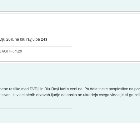
Dju 20$, na blu rayju pa 24$
_%28AGTR-5%29
obene razlike med DVDji in Blu-Rayi tudi v ceni ne. Pa delat neke posplositve na pod
 stvari. In v nekaterih drzavah ljudje dejansko ne ukradejo vsega videa, ki si ga zel