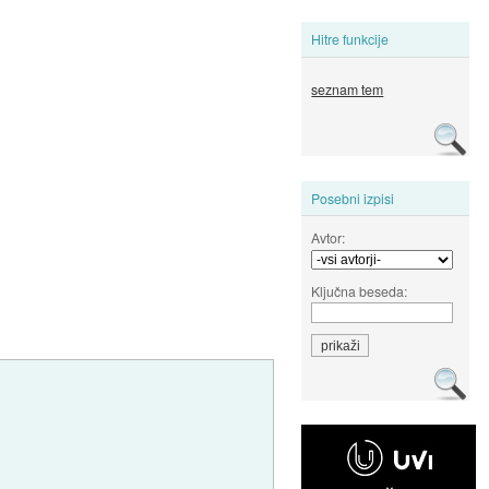
Hitre funkcije
seznam tem
Posebni izpisi
Avtor:
Ključna beseda: