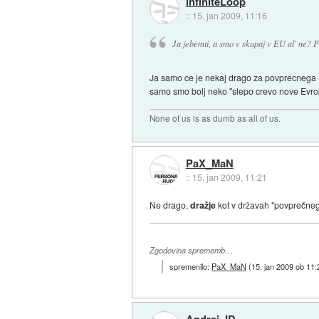
infiniteLoop
::
15. jan 2009, 11:16
Ja jebemti, a smo v skupaj v EU al' ne? P
Ja samo ce je nekaj drago za povprecnega 
samo smo bolj neko "slepo crevo nove Evro
None of us is as dumb as all of us.
PaX_MaN
::
15. jan 2009, 11:21
Ne drago,
dražje
kot v državah "povprečneg
Zgodovina sprememb…
spremenilo:
PaX_MaN
(
15. jan 2009 ob 11:
Andrej_ID