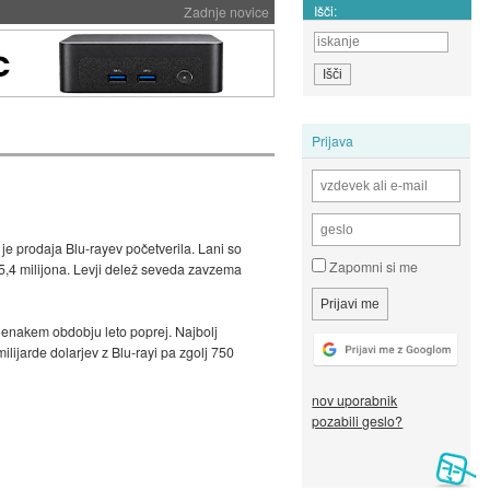
Išči:
Zadnje novice
Prijava
 je prodaja Blu-rayev početverila. Lani so
Zapomni si me
j 5,4 milijona. Levji delež seveda zavzema
t v enakem obdobju leto poprej. Najbolj
milijarde dolarjev z Blu-rayi pa zgolj 750
nov uporabnik
pozabili geslo?