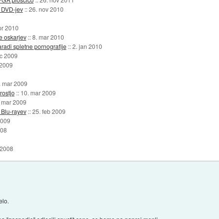
d DVD-jev
::
26. nov 2010
pr 2010
e oskarjev
::
8. mar 2010
aradi spletne pornografije
::
2. jan 2010
ec 2009
 2009
. mar 2009
rostjo
::
10. mar 2009
. mar 2009
 Blu-rayev
::
25. feb 2009
2009
008
 2008
elo.