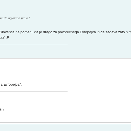
rosta trgovina pa to?
Slovenca ne pomeni, da je drago za povprecnega Evropejca in da zadava zato nima
pe" :P
a Evropejca".
21
)