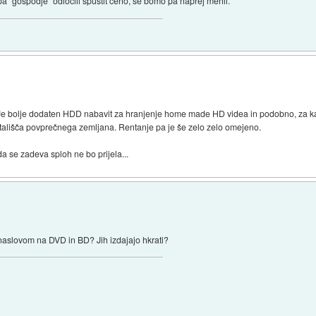
a "gospodje" odlocili spustit ceno, se bomo pa naprej menli.
e bolje dodaten HDD nabavit za hranjenje home made HD videa in podobno, za kar
stališča povprečnega zemljana. Rentanje pa je še zelo zelo omejeno.
a se zadeva sploh ne bo prijela...
 naslovom na DVD in BD? Jih izdajajo hkrati?