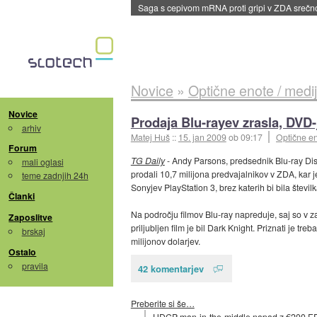
Saga s cepivom mRNA proti gripi v ZDA sreč
Novice
»
Optične enote / medij
Novice
Prodaja Blu-rayev zrasla, DVD-
arhiv
Matej Huš
::
15. jan 2009
ob 09:17
Optične en
Forum
TG Daily
- Andy Parsons, predsednik Blu-ray Dis
mali oglasi
prodali 10,7 milijona predvajalnikov v ZDA, kar j
teme zadnjih 24h
Sonyjev PlayStation 3, brez katerih bi bila številk
Članki
Na področju filmov Blu-ray napreduje, saj so v zad
Zaposlitve
priljubljen film je bil Dark Knight. Priznati je tr
brskaj
milijonov dolarjev.
Ostalo
pravila
42 komentarjev
Preberite si še…
HDCP man-in-the-middle napad z €200 F