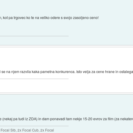
m, kot pa trgovec ko te na veliko odere s svojo zasoljeno ceno!
bi se na njem razvila kaka pametna konkurenca. Isto velja za cene hrane in ostalega
je (nekaj pa tudi iz ZDA) in dam ponavadi tam nekje 15-20 evrov za film (za nekater
ocal Sib, 2x Focal Cub, 2x Focal