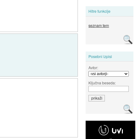
Hitre funkcije
seznam tem
Posebni izpisi
Avtor:
Ključna beseda: