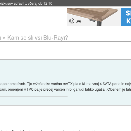
eizkusov zdravil
::
včeraj ob 12:10
i
»
Kam so šli vsi Blu-Rayi?
 popolnoma švoh. Tja vržeš neko varčno mATX plato ki ima vsaj 4 SATA porte in naj
ebam, omenjeni HTPC pa je precej varčen in bi ga tudi lahko ugašal. Obenem je lah