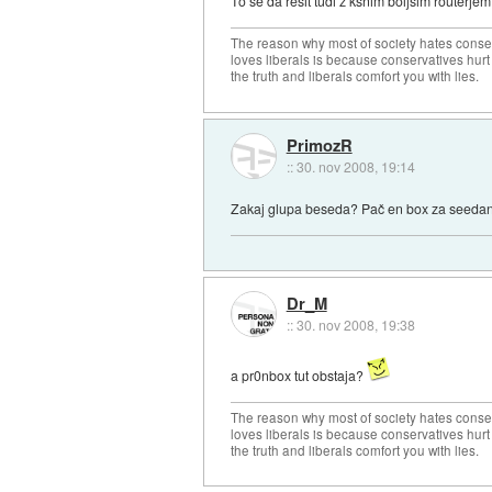
To se da resit tudi z ksnim boljsim routerj
The reason why most of society hates conse
loves liberals is because conservatives hurt
the truth and liberals comfort you with lies.
PrimozR
::
30. nov 2008, 19:14
Zakaj glupa beseda? Pač en box za seedan
Dr_M
::
30. nov 2008, 19:38
a pr0nbox tut obstaja?
The reason why most of society hates conse
loves liberals is because conservatives hurt
the truth and liberals comfort you with lies.