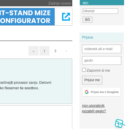
Išči:
Zadnje novice
Prijava
2
»
«
1
Zapomni si me
varčnejši procesor zanjo. Delovni
ko fileserver še seedbox.
nov uporabnik
pozabili geslo?