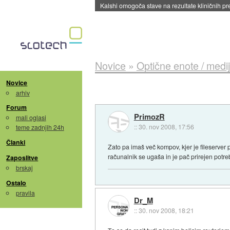
Kalshi omogoča stave na rezultate kliničnih pr
Novice
»
Optične enote / medij
Novice
arhiv
Forum
PrimozR
mali oglasi
::
30. nov 2008, 17:56
teme zadnjih 24h
Članki
Zato pa imaš več kompov, kjer je fileserver
računalnik se ugaša in je pač prirejen potr
Zaposlitve
brskaj
Ostalo
pravila
Dr_M
::
30. nov 2008, 18:21