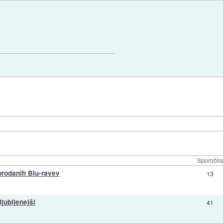
Sporočila
prodanih Blu-rayev
13
jubljenejši
41