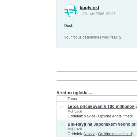
kuglvinkl
::
30. nov 2008, 20:08
Dost.
Your focus determines your reallity
Vredno ogleda ...
Tema
»
Letos pričakovanih 100 milijonov 
McHusch
Oddelek:
Novice
/
Optične enote / mediji
»
Blu-Rayji na Japonskem vedno pril
McHusch
Oddelek:
Novice
/
Optične enote / mediji