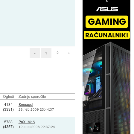
2
»
«
1
Ogledi
Zadnje sporočilo
4134
Smeagol
(3331)
26. feb 2009 23:44:37
5733
PaX_MaN
(4357)
12. dec 2008 22:37:24