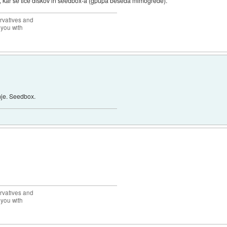
em, kar se tice diskov in seedbox-a (gpupa beseda mimogrede).
rvatives and
 you with
je. Seedbox.
rvatives and
 you with