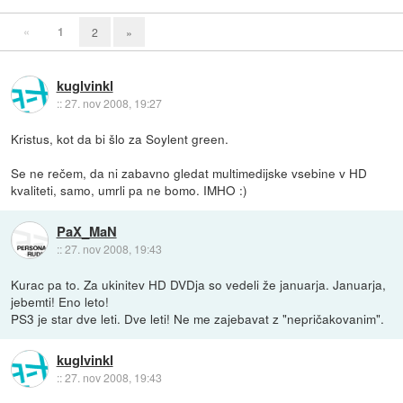
«
1
2
»
kuglvinkl
::
27. nov 2008, 19:27
Kristus, kot da bi šlo za Soylent green.
Se ne rečem, da ni zabavno gledat multimedijske vsebine v HD
kvaliteti, samo, umrli pa ne bomo. IMHO :)
PaX_MaN
::
27. nov 2008, 19:43
Kurac pa to. Za ukinitev HD DVDja so vedeli že januarja. Januarja,
jebemti! Eno leto!
PS3 je star dve leti. Dve leti! Ne me zajebavat z "nepričakovanim".
kuglvinkl
::
27. nov 2008, 19:43