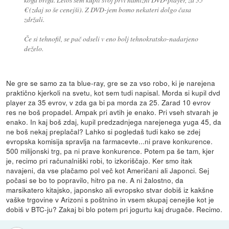
€ (zdaj so še cenejši). Z DVD-jem bomo nekateri dolgo časa
zdržali.
Če si tehnofil, se pač odseli v eno bolj tehnokratsko-nadarjeno
deželo.
Ne gre se samo za ta blue-ray, gre se za vso robo, ki je narejena
praktično kjerkoli na svetu, kot sem tudi napisal. Morda si kupil dvd
player za 35 evrov, v zda ga bi pa morda za 25. Zarad 10 evrov
res ne boš propadel. Ampak pri avtih je enako. Pri vseh stvarah je
enako. In kaj boš zdaj, kupil predzadnjega narejenega yuga 45, da
ne boš nekaj preplačal? Lahko si pogledaš tudi kako se zdej
evropska komisija spravlja na farmacevte...ni prave konkurence.
500 milijonski trg, pa ni prave konkurence. Potem pa še tam, kjer
je, recimo pri računalniški robi, to izkoriščajo. Ker smo itak
navajeni, da vse plačamo pol več kot Američani ali Japonci. Sej
počasi se bo to popravilo, hitro pa ne. A ni žalostno, da
marsikatero kitajsko, japonsko ali evropsko stvar dobiš iz kakšne
vaške trgovine v Arizoni s poštnino in vsem skupaj cenejše kot je
dobiš v BTC-ju? Zakaj bi blo potem pri jogurtu kaj drugače. Recimo.