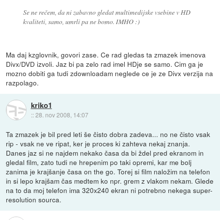
Se ne rečem, da ni zabavno gledat multimedijske vsebine v HD
kvaliteti, samo, umrli pa ne bomo. IMHO :)
Ma daj kzglovnik, govori zase. Ce rad gledas ta zmazek imenova
Divx/DVD izvoli. Jaz bi pa zelo rad imel HDje se samo. Cim ga je
mozno dobiti ga tudi zdownloadam neglede ce je ze Divx verzija na
razpolago.
kriko1
::
28. nov 2008, 14:07
Ta zmazek je bil pred leti še čisto dobra zadeva... no ne čisto vsak
rip - vsak ne ve ripat, ker je proces ki zahteva nekaj znanja.
Danes jaz si ne najdem nekako časa da bi ždel pred ekranom in
gledal film, zato tudi ne hrepenim po taki opremi, kar me bolj
zanima je krajšanje časa on the go. Torej si film naložim na telefon
in si lepo krajšam čas medtem ko npr. grem z vlakom nekam. Glede
na to da moj telefon ima 320x240 ekran ni potrebno nekega super-
resolution sourca.