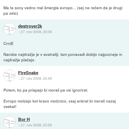
Ma ta sony vedno mal šmergla evropo... (sej ne rečem da je drugi
pa zelo)
destroyer2k
::
27. nov 2008, 20:08
CrniE
Narobe najdražje je v avstraliji, tam ponavadi dobijo najpozneje in
najdražje plačajo.
FireSnake
::
27. nov 2008, 20:49
Potem, ko pa prispejo bi morali pa vsi ignorirat.
Evropo molzejo kot kravo molznico, vsaj enkrat bi morali nazaj
vsekat!
Bor H
::
27. nov 2008, 20:59