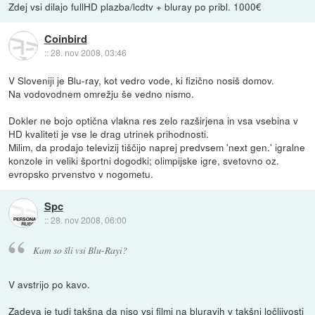
Zdej vsi dilajo fullHD plazba/lcdtv + bluray po pribl. 1000€
Coinbird
::
28. nov 2008, 03:46
V Sloveniji je Blu-ray, kot vedro vode, ki fizično nosiš domov.
Na vodovodnem omrežju še vedno nismo.
Dokler ne bojo optična vlakna res zelo razširjena in vsa vsebina v
HD kvaliteti je vse le drag utrinek prihodnosti.
Milim, da prodajo televizij tiščijo naprej predvsem 'next gen.' igralne
konzole in veliki športni dogodki; olimpijske igre, svetovno oz.
evropsko prvenstvo v nogometu.
Spc
::
28. nov 2008, 06:00
Kam so šli vsi Blu-Rayi?
V avstrijo po kavo.
Zadeva je tudi takšna da niso vsi filmi na blurayih v takšni ločljivosti