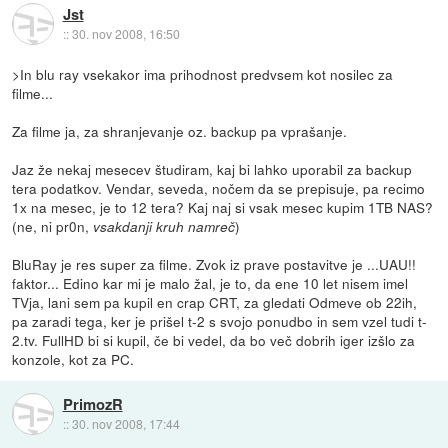
Jst
::
30. nov 2008, 16:50
>In blu ray vsekakor ima prihodnost predvsem kot nosilec za
filme...
Za filme ja, za shranjevanje oz. backup pa vprašanje.
Jaz že nekaj mesecev študiram, kaj bi lahko uporabil za backup
tera podatkov. Vendar, seveda, nočem da se prepisuje, pa recimo
1x na mesec, je to 12 tera? Kaj naj si vsak mesec kupim 1TB NAS?
(ne, ni pr0n,
)
vsakdanji kruh namreč
BluRay je res super za filme. Zvok iz prave postavitve je ...UAU!!
faktor... Edino kar mi je malo žal, je to, da ene 10 let nisem imel
TVja, lani sem pa kupil en crap CRT, za gledati Odmeve ob 22ih,
pa zaradi tega, ker je prišel t-2 s svojo ponudbo in sem vzel tudi t-
2.tv. FullHD bi si kupil, če bi vedel, da bo več dobrih iger izšlo za
konzole, kot za PC.
PrimozR
::
30. nov 2008, 17:44