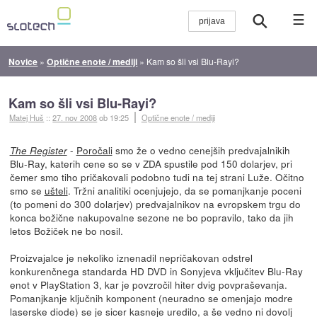
☰
Novice
»
Optične enote / mediji
»
Kam so šli vsi Blu-Rayi?
Kam so šli vsi Blu-Rayi?
Matej Huš
::
27. nov 2008
ob 19:25
Optične enote / mediji
-
Poročali
smo že o vedno cenejših predvajalnikih
The Register
Blu-Ray, katerih cene so se v ZDA spustile pod 150 dolarjev, pri
čemer smo tiho pričakovali podobno tudi na tej strani Luže. Očitno
smo se
ušteli
. Tržni analitiki ocenjujejo, da se pomanjkanje poceni
(to pomeni do 300 dolarjev) predvajalnikov na evropskem trgu do
konca božične nakupovalne sezone ne bo popravilo, tako da jih
letos Božiček ne bo nosil.
Proizvajalce je nekoliko iznenadil nepričakovan odstrel
konkurenčnega standarda HD DVD in Sonyjeva vključitev Blu-Ray
enot v PlayStation 3, kar je povzročil hiter dvig povpraševanja.
Pomanjkanje ključnih komponent (neuradno se omenjajo modre
laserske diode) se je sicer kasneje uredilo, a še vedno ni dovolj