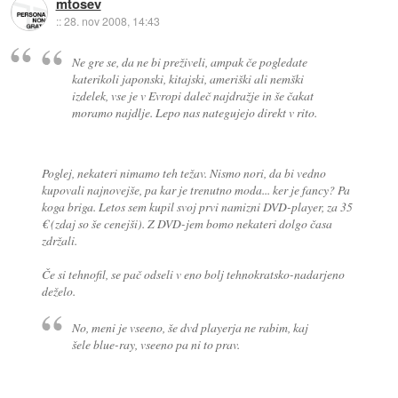
mtosev
::
28. nov 2008, 14:43
Ne gre se, da ne bi preživeli, ampak če pogledate
katerikoli japonski, kitajski, ameriški ali nemški
izdelek, vse je v Evropi daleč najdražje in še čakat
moramo najdlje. Lepo nas nategujejo direkt v rito.
Poglej, nekateri nimamo teh težav. Nismo nori, da bi vedno
kupovali najnovejše, pa kar je trenutno moda... ker je fancy? Pa
koga briga. Letos sem kupil svoj prvi namizni DVD-player, za 35
€ (zdaj so še cenejši). Z DVD-jem bomo nekateri dolgo časa
zdržali.
Če si tehnofil, se pač odseli v eno bolj tehnokratsko-nadarjeno
deželo.
No, meni je vseeno, še dvd playerja ne rabim, kaj
šele blue-ray, vseeno pa ni to prav.