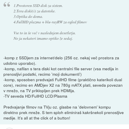
1.Prostoren SSD disk za sistem.
2.Tera diski(i) za datoteke.
3.Optika do doma.
4.FullHD plazma + blu-rayRW za ogled filmov
Vse to in še več v naslednjem desetletju.
No ja nekateri imamo optiko že sedaj.
-komp z SSDjem za internet/delo (256 oz. nekaj več prostora za
udobno uporabo).
-komp, nafilan s tera diski kot centralni file server (vsa medija in
prenosljivi podatki, recimo 'moji dokumenti')
-komp, sposoben predvajati FullHD filme (praktično katerikoli dual
core), recimo en AMDjev X2 na 780g mATX plati, seveda povezan
v mrežo, na TV priklopljen prek HDMIja.
-TV seveda HD/FullHD LCD/Plasma
Predvajanje filmov na TVju oz. glasbe na 'delovnem' kompu
direktno prek mreže. S tem sploh eliminiraš kakršnekoli prenosljive
medije. It's all at the click of a button!