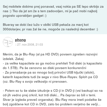
Sej mobitele dobimo prej ponavad, vsaj nokia pa SE lepo skrbijo za
nas :) Tko da jst sm že s tem zadovoljen, mi je pač mobi najbolj
pogosto uporabljan gadget :)
Blueray se dobi čez lužo v obliki USB pekača za manj kot
300dolarjev, pr nas žal še ne, mogoče za naslednji december :)
phong
::
27. nov 2008, 21:03
Menim, da je Blu-Ray (al pa HD DVD) povsem zgrešen razvojni
izdelek. Zakaj:
- za velike kapacitete so ga močno prehiteli Trdi diski (s kapaciteto
do 1.5TB). Pa še cenovno so diski povsem konkurenčni
- Za prenašanje pa so mnogo bolj priročni USB ključki (sticki),
katerih kapaciteta tudi že sega v nivo Blue-Rayev. Sploh pa CD
(oz. Blu-Ray s svojo velikostjo ni prenosen.
- Potem so tu še slabe izkušnje s CD-ji in DVD-ji (vsi backupi so na
cd-jih vedno prej crknil, kot trdi diski... Pa čeprav so bili v temi.
Stvar je izgleda preveč organska). Blu-Ray mora imeti podatke še
bolj zgoščene kot CD in DVD, zato bo problem verjetno še večji...