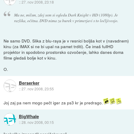
::
27. nov 2008, 23:18
Ma ne, milsm, zdej sem si ogledu Dark Knight v HD (1080p). Je
razlika, očitna. DVD nima za burek v primerjavi s to ločljivosjo.
Ne samo DVD. Slika z blu-raya je v resnici boljša kot v (navadnem)
kinu (za IMAX si ne bi upal na pamet trditi). Če imaš fullHD
projektor in spodobno prostorsko ozvočenje, lahko danes doma
filme gledaš bolje kot v kinu.
O.
Berserker
::
27. nov 2008, 23:55
Joj zaj pa nem mogo pečt iger za ps3 kr je predrago.
BigWhale
::
28. nov 2008, 00:15