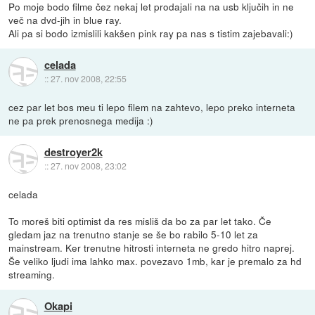
Po moje bodo filme čez nekaj let prodajali na na usb ključih in ne
več na dvd-jih in blue ray.
Ali pa si bodo izmislili kakšen pink ray pa nas s tistim zajebavali:)
celada
::
27. nov 2008, 22:55
cez par let bos meu ti lepo filem na zahtevo, lepo preko interneta
ne pa prek prenosnega medija :)
destroyer2k
::
27. nov 2008, 23:02
celada
To moreš biti optimist da res misliš da bo za par let tako. Če
gledam jaz na trenutno stanje se še bo rabilo 5-10 let za
mainstream. Ker trenutne hitrosti interneta ne gredo hitro naprej.
Še veliko ljudi ima lahko max. povezavo 1mb, kar je premalo za hd
streaming.
Okapi