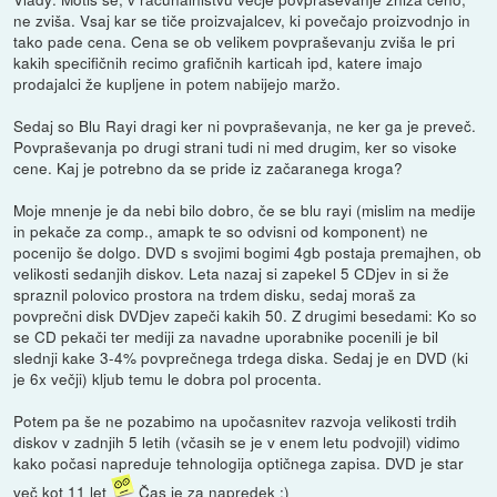
ne zviša. Vsaj kar se tiče proizvajalcev, ki povečajo proizvodnjo in
tako pade cena. Cena se ob velikem povpraševanju zviša le pri
kakih specifičnih recimo grafičnih karticah ipd, katere imajo
prodajalci že kupljene in potem nabijejo maržo.
Sedaj so Blu Rayi dragi ker ni povpraševanja, ne ker ga je preveč.
Povpraševanja po drugi strani tudi ni med drugim, ker so visoke
cene. Kaj je potrebno da se pride iz začaranega kroga?
Moje mnenje je da nebi bilo dobro, če se blu rayi (mislim na medije
in pekače za comp., amapk te so odvisni od komponent) ne
pocenijo še dolgo. DVD s svojimi bogimi 4gb postaja premajhen, ob
velikosti sedanjih diskov. Leta nazaj si zapekel 5 CDjev in si že
spraznil polovico prostora na trdem disku, sedaj moraš za
povprečni disk DVDjev zapeči kakih 50. Z drugimi besedami: Ko so
se CD pekači ter mediji za navadne uporabnike pocenili je bil
slednji kake 3-4% povprečnega trdega diska. Sedaj je en DVD (ki
je 6x večji) kljub temu le dobra pol procenta.
Potem pa še ne pozabimo na upočasnitev razvoja velikosti trdih
diskov v zadnjih 5 letih (včasih se je v enem letu podvojil) vidimo
kako počasi napreduje tehnologija optičnega zapisa. DVD je star
več kot 11 let
Čas je za napredek :)