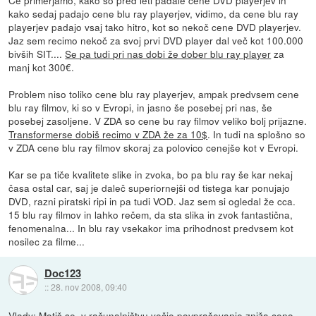
kako sedaj padajo cene blu ray playerjev, vidimo, da cene blu ray
playerjev padajo vsaj tako hitro, kot so nekoč cene DVD playerjev.
Jaz sem recimo nekoč za svoj prvi DVD player dal več kot 100.000
bivših SIT....
Se pa tudi pri nas dobi že dober blu ray player
za
manj kot 300€.
Problem niso toliko cene blu ray playerjev, ampak predvsem cene
blu ray filmov, ki so v Evropi, in jasno še posebej pri nas, še
posebej zasoljene. V ZDA so cene bu ray filmov veliko bolj prijazne.
Transformerse dobiš recimo v ZDA že za 10$
. In tudi na splošno so
v ZDA cene blu ray filmov skoraj za polovico cenejše kot v Evropi.
Kar se pa tiče kvalitete slike in zvoka, bo pa blu ray še kar nekaj
časa ostal car, saj je daleč superiornejši od tistega kar ponujajo
DVD, razni piratski ripi in pa tudi VOD. Jaz sem si ogledal že cca.
15 blu ray filmov in lahko rečem, da sta slika in zvok fantastična,
fenomenalna... In blu ray vsekakor ima prihodnost predvsem kot
nosilec za filme...
Doc123
::
28. nov 2008, 09:40
Vlady: Motiš se, v računalništvu večje povpraševanje zniža ceno,