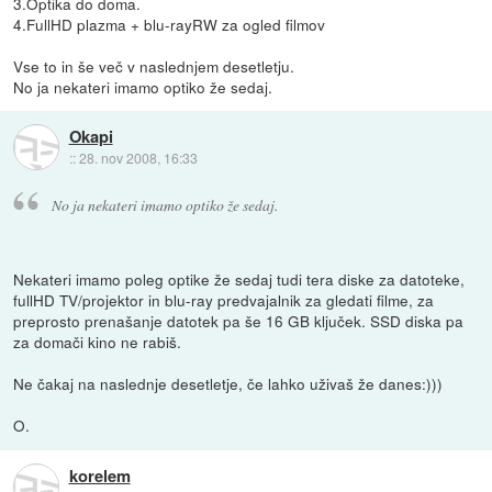
3.Optika do doma.
4.FullHD plazma + blu-rayRW za ogled filmov
Vse to in še več v naslednjem desetletju.
No ja nekateri imamo optiko že sedaj.
Okapi
::
28. nov 2008, 16:33
No ja nekateri imamo optiko že sedaj.
Nekateri imamo poleg optike že sedaj tudi tera diske za datoteke,
fullHD TV/projektor in blu-ray predvajalnik za gledati filme, za
preprosto prenašanje datotek pa še 16 GB ključek. SSD diska pa
za domači kino ne rabiš.
Ne čakaj na naslednje desetletje, če lahko uživaš že danes:)))
O.
korelem