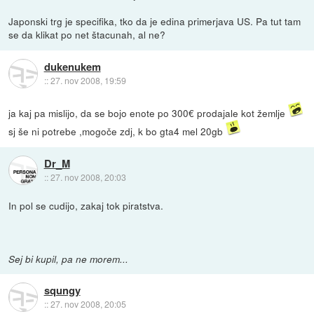
Japonski trg je specifika, tko da je edina primerjava US. Pa tut tam
se da klikat po net štacunah, al ne?
dukenukem
::
27. nov 2008, 19:59
ja kaj pa mislijo, da se bojo enote po 300€ prodajale kot žemlje
sj še ni potrebe ,mogoče zdj, k bo gta4 mel 20gb
Dr_M
::
27. nov 2008, 20:03
In pol se cudijo, zakaj tok piratstva.
Sej bi kupil, pa ne morem...
squngy
::
27. nov 2008, 20:05