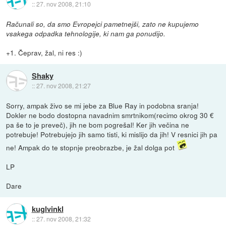
::
27. nov 2008, 21:10
Računali so, da smo Evropejci pametnejši, zato ne kupujemo
vsakega odpadka tehnologije, ki nam ga ponudijo.
+1. Čeprav, žal, ni res :)
Shaky
::
27. nov 2008, 21:27
Sorry, ampak živo se mi jebe za Blue Ray in podobna sranja!
Dokler ne bodo dostopna navadnim smrtnikom(recimo okrog 30 €
pa še to je preveč), jih ne bom pogrešal! Ker jih večina ne
potrebuje! Potrebujejo jih samo tisti, ki mislijo da jih! V resnici jih pa
ne! Ampak do te stopnje preobrazbe, je žal dolga pot
LP
Dare
kuglvinkl
::
27. nov 2008, 21:32