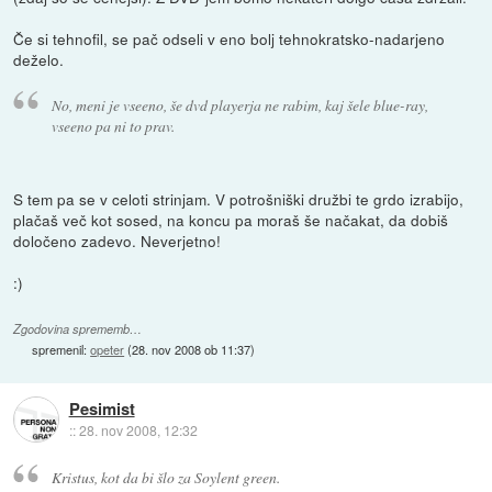
Če si tehnofil, se pač odseli v eno bolj tehnokratsko-nadarjeno
deželo.
No, meni je vseeno, še dvd playerja ne rabim, kaj šele blue-ray,
vseeno pa ni to prav.
S tem pa se v celoti strinjam. V potrošniški družbi te grdo izrabijo,
plačaš več kot sosed, na koncu pa moraš še načakat, da dobiš
določeno zadevo. Neverjetno!
:)
Zgodovina sprememb…
spremenil:
opeter
(
28. nov 2008 ob 11:37
)
Pesimist
::
28. nov 2008, 12:32
Kristus, kot da bi šlo za Soylent green.