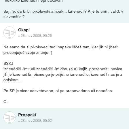
"nekoliko iznenadil nepričakovan"
Saj ne, da bi bil pikolovski ampak... Iznenadil? A je to uhm, valid, v
slovenštini?
Okapi
::
28. nov 2008, 00:25
Ne samo da si pikolovec, tudi napake iščeš tam, kjer jih ni (beri:
precenjuješ svoje znanje;-)
SSKJ
iznenáditi -im tudi znenáditi -im dov. (á a) knjiž. presenetiti: novica
jih je iznenadila; pismo ga je prijetno iznenadilo; iznenadil nas je z
obiskom ...
Po SP je sicer odsvetovano, ni pa prepovedano ali napačno.
O.
Prospekt
::
28. nov 2008, 00:52