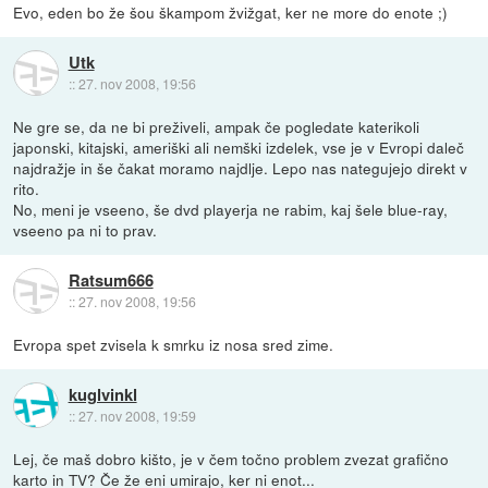
Evo, eden bo že šou škampom žvižgat, ker ne more do enote ;)
Utk
::
27. nov 2008, 19:56
Ne gre se, da ne bi preživeli, ampak če pogledate katerikoli
japonski, kitajski, ameriški ali nemški izdelek, vse je v Evropi daleč
najdražje in še čakat moramo najdlje. Lepo nas nategujejo direkt v
rito.
No, meni je vseeno, še dvd playerja ne rabim, kaj šele blue-ray,
vseeno pa ni to prav.
Ratsum666
::
27. nov 2008, 19:56
Evropa spet zvisela k smrku iz nosa sred zime.
kuglvinkl
::
27. nov 2008, 19:59
Lej, če maš dobro kišto, je v čem točno problem zvezat grafično
karto in TV? Če že eni umirajo, ker ni enot...