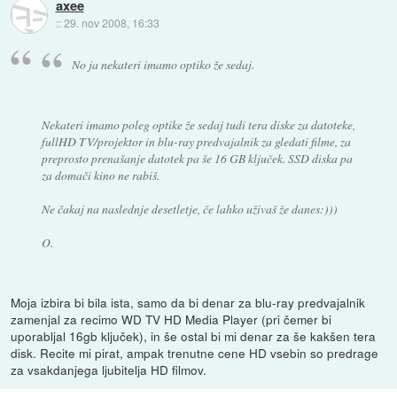
axee
::
29. nov 2008, 16:33
No ja nekateri imamo optiko že sedaj.
Nekateri imamo poleg optike že sedaj tudi tera diske za datoteke,
fullHD TV/projektor in blu-ray predvajalnik za gledati filme, za
preprosto prenašanje datotek pa še 16 GB ključek. SSD diska pa
za domači kino ne rabiš.
Ne čakaj na naslednje desetletje, če lahko uživaš že danes:)))
O.
Moja izbira bi bila ista, samo da bi denar za blu-ray predvajalnik
zamenjal za recimo WD TV HD Media Player (pri čemer bi
uporabljal 16gb ključek), in še ostal bi mi denar za še kakšen tera
disk. Recite mi pirat, ampak trenutne cene HD vsebin so predrage
za vsakdanjega ljubitelja HD filmov.