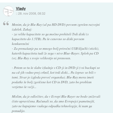
Vlady
::
28. nov 2008, 08:32
Menim, da je Blu-Ray (al pa HD DVD) povsem zgrešen razvojni
izdelek. Zakaj:
- za velike kapacitete so ga močno prehiteli Trdi diski (s
kapaciteto do 1.5TB). Pa še cenovno so diski povsem
konkurenčni
- Za prenašanje pa so mnogo bolj priročni USB ključki (sticki),
katerih kapaciteta tudi že sega v nivo Blue-Rayev. Sploh pa CD
(oz. Blu-Ray s svojo velikostjo ni prenosen.
- Potem so tu še slabe izkušnje s CD-ji in DVD-ji (vsi backupi so
na cd-jih vedno prej crknil, kot trdi diski... Pa čeprav so bili v
temi. Stvar je izgleda preveč organska). Blu-Ray mora imeti
podatke še bolj zgoščene kot CD in DVD, zato bo problem
verjetno še večji...
Mislim, da je odločitev, da v Evropi Blu-Rayev ne bodo zniževali
čisto upravičena. Računali so, da smo Evropejci pametnejši,
zato ne kupujemo vsakega odpadka tehnologije, ki nam ga
ponudijo.