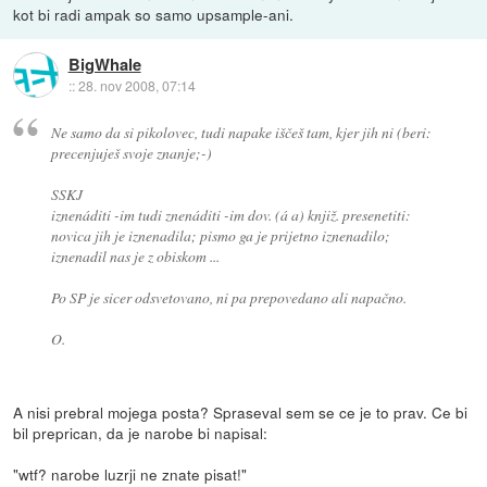
kot bi radi ampak so samo upsample-ani.
BigWhale
::
28. nov 2008, 07:14
Ne samo da si pikolovec, tudi napake iščeš tam, kjer jih ni (beri:
precenjuješ svoje znanje;-)
SSKJ
iznenáditi -im tudi znenáditi -im dov. (á a) knjiž. presenetiti:
novica jih je iznenadila; pismo ga je prijetno iznenadilo;
iznenadil nas je z obiskom ...
Po SP je sicer odsvetovano, ni pa prepovedano ali napačno.
O.
A nisi prebral mojega posta? Spraseval sem se ce je to prav. Ce bi
bil preprican, da je narobe bi napisal:
"wtf? narobe luzrji ne znate pisat!"