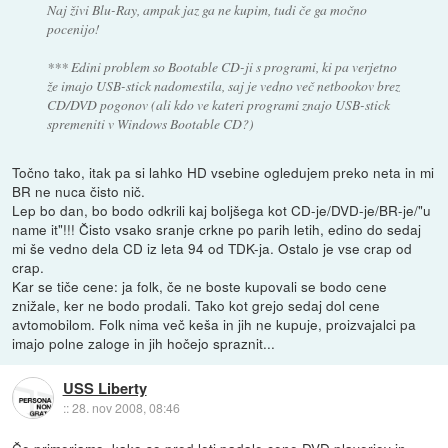
Naj živi Blu-Ray, ampak jaz ga ne kupim, tudi če ga močno
pocenijo!
*** Edini problem so Bootable CD-ji s programi, ki pa verjetno
že imajo USB-stick nadomestila, saj je vedno več netbookov brez
CD/DVD pogonov (ali kdo ve kateri programi znajo USB-stick
spremeniti v Windows Bootable CD?)
Točno tako, itak pa si lahko HD vsebine ogledujem preko neta in mi
BR ne nuca čisto nič.
Lep bo dan, bo bodo odkrili kaj boljšega kot CD-je/DVD-je/BR-je/"u
name it"!!! Čisto vsako sranje crkne po parih letih, edino do sedaj
mi še vedno dela CD iz leta 94 od TDK-ja. Ostalo je vse crap od
crap.
Kar se tiče cene: ja folk, če ne boste kupovali se bodo cene
znižale, ker ne bodo prodali. Tako kot grejo sedaj dol cene
avtomobilom. Folk nima več keša in jih ne kupuje, proizvajalci pa
imajo polne zaloge in jih hočejo spraznit...
USS Liberty
::
28. nov 2008, 08:46
Če primerjamo, kako so pred leti padale cene DVD playerjev in