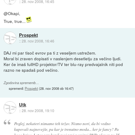
::
28. nov 2008, 16:45
@Okapi,
True, true...
Prospekt
::
28. nov 2008, 16:46
DAJ mi par tisoč evrov pa ti z veseljem ustrežem.
Moral bi zraven dopisati v naslenjem desetletju za večino ljudi.
Ker če imaš fullHD projektor/TV ter blu-ray predvajalnik niti pod
razno ne spadaš pod večino.
Zgodovina sprememb…
spremenil:
Prospekt
(
28. nov 2008 ob 16:47
)
Utk
::
28. nov 2008, 19:10
Poglej, nekateri nimamo teh težav. Nismo nori, da bi vedno
kupovali najnovejše, pa kar je trenutno moda... ker je fancy? Pa
koga briga. Letos sem kupil svoj prvi namizni DVD-player, za 35