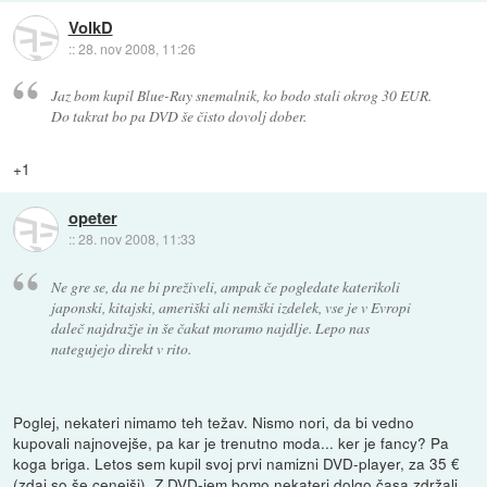
VolkD
::
28. nov 2008, 11:26
Jaz bom kupil Blue-Ray snemalnik, ko bodo stali okrog 30 EUR.
Do takrat bo pa DVD še čisto dovolj dober.
+1
opeter
::
28. nov 2008, 11:33
Ne gre se, da ne bi preživeli, ampak če pogledate katerikoli
japonski, kitajski, ameriški ali nemški izdelek, vse je v Evropi
daleč najdražje in še čakat moramo najdlje. Lepo nas
nategujejo direkt v rito.
Poglej, nekateri nimamo teh težav. Nismo nori, da bi vedno
kupovali najnovejše, pa kar je trenutno moda... ker je fancy? Pa
koga briga. Letos sem kupil svoj prvi namizni DVD-player, za 35 €
(zdaj so še cenejši). Z DVD-jem bomo nekateri dolgo časa zdržali.