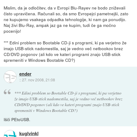
Mislim, da je odločitev, da v Evropi Blu-Rayev ne bodo zniževali
čisto upravičena. Računali so, da smo Evropejci pametnejši, zato
ne kupujemo vsakega odpadka tehnologije, ki nam ga ponudijo.
Naj živi Blu-Ray, ampak jaz ga ne kupim, tudi če ga močno
pocenijo!
*** Edini problem so Bootable CD-ji s programi, ki pa verjetno že
imajo USB-stick nadomestila, saj je vedno več netbookov brez
CD/DVD pogonov (ali kdo ve kateri programi znajo USB-stick
spremeniti v Windows Bootable CD?)
ender
::
27. nov 2008, 21:08
*** Edini problem so Bootable CD-ji s programi, ki pa verjetno
že imajo USB-stick nadomestila, saj je vedno več netbookov brez
CD/DVD pogonov (ali kdo ve kateri programi znajo USB-stick
spremeniti v Windows Bootable CD?)
Išči PEtoUSB.
kuglvinkl