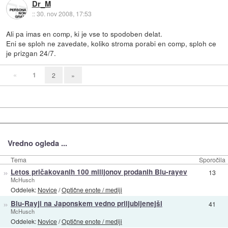
Dr_M
::
30. nov 2008, 17:53
Ali pa imas en comp, ki je vse to spodoben delat.
Eni se sploh ne zavedate, koliko stroma porabi en comp, sploh ce
je prizgan 24/7.
«
1
2
»
Vredno ogleda ...
Tema
Sporočila
»
Letos pričakovanih 100 milijonov prodanih Blu-rayev
13
McHusch
Oddelek:
Novice
/
Optične enote / mediji
»
Blu-Rayji na Japonskem vedno priljubljenejši
41
McHusch
Oddelek:
Novice
/
Optične enote / mediji