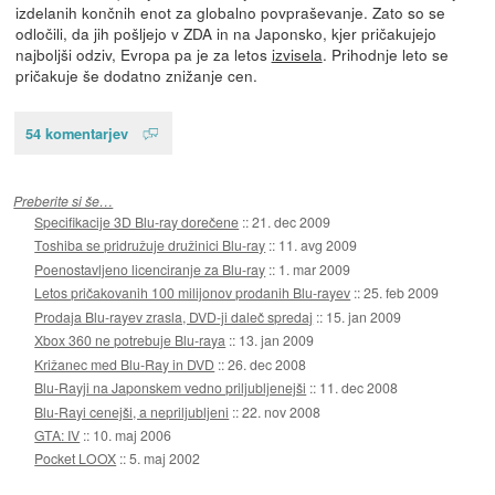
izdelanih končnih enot za globalno povpraševanje. Zato so se
odločili, da jih pošljejo v ZDA in na Japonsko, kjer pričakujejo
najboljši odziv, Evropa pa je za letos
izvisela
. Prihodnje leto se
pričakuje še dodatno znižanje cen.
54 komentarjev
Preberite si še…
Specifikacije 3D Blu-ray dorečene
::
21. dec 2009
Toshiba se pridružuje družinici Blu-ray
::
11. avg 2009
Poenostavljeno licenciranje za Blu-ray
::
1. mar 2009
Letos pričakovanih 100 milijonov prodanih Blu-rayev
::
25. feb 2009
Prodaja Blu-rayev zrasla, DVD-ji daleč spredaj
::
15. jan 2009
Xbox 360 ne potrebuje Blu-raya
::
13. jan 2009
Križanec med Blu-Ray in DVD
::
26. dec 2008
Blu-Rayji na Japonskem vedno priljubljenejši
::
11. dec 2008
Blu-Rayi cenejši, a nepriljubljeni
::
22. nov 2008
GTA: IV
::
10. maj 2006
Pocket LOOX
::
5. maj 2002