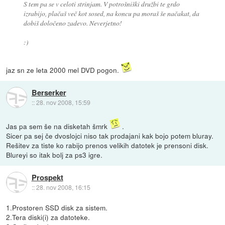
S tem pa se v celoti strinjam. V potrošniški družbi te grdo
izrabijo, plačaš več kot sosed, na koncu pa moraš še načakat, da
dobiš določeno zadevo. Neverjetno!
:)
jaz sn ze leta 2000 mel DVD pogon.
Berserker
::
28. nov 2008, 15:59
Jas pa sem še na disketah šmrk
.
Sicer pa sej če dvoslojci niso tak prodajani kak bojo potem bluray.
Rešitev za tiste ko rabijo prenos velikih datotek je prensoni disk.
Blureyi so itak bolj za ps3 igre.
Prospekt
::
28. nov 2008, 16:15
1.Prostoren SSD disk za sistem.
2.Tera diski(i) za datoteke.