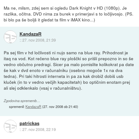
Ma ne, milsm, zdej sem si ogledu Dark Knight v HD (1080p). Je
razlika, očitna. DVD nima za burek v primerjavi s to ločljivosjo. (PS.
bi blo pa še boljš it gledat ta film v iMAX kino...)
KandazaR
::
27. nov 2008, 21:39
Pa sej film v hd ločlivosti ni nujo samo na blue ray. Prihodnost je
itaq na vod. Kot rečeno blue ray ploščki so prišli prepozno in so še
vedno občutno predragi. Sicer pa malo pomislite kolikokrat pa date
še kak v dvd enoto v računalniku (osebno mogoče 1x na dva
tedna). Pri taki hitrosti interneta in pa za kak drobiž dobiš usb
kluček (in to v vedno večjih kapacitetah) bo optičnim enotam prej
ali slej odklenkalo (vsaj v računalništvu).
Zgodovina sprememb…
spremenil:
KandazaR
(
27. nov 2008 ob 21:40
)
patrickas
::
27. nov 2008, 22:19