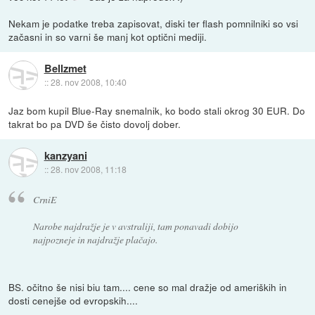
Nekam je podatke treba zapisovat, diski ter flash pomnilniki so vsi
začasni in so varni še manj kot optični mediji.
Bellzmet
::
28. nov 2008, 10:40
Jaz bom kupil Blue-Ray snemalnik, ko bodo stali okrog 30 EUR. Do
takrat bo pa DVD še čisto dovolj dober.
kanzyani
::
28. nov 2008, 11:18
CrniE
Narobe najdražje je v avstraliji, tam ponavadi dobijo
najpozneje in najdražje plačajo.
BS. očitno še nisi biu tam.... cene so mal dražje od ameriških in
dosti cenejše od evropskih....