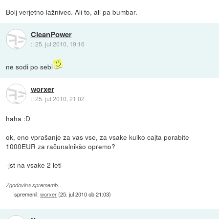
Bolj verjetno lažnivec. Ali to, ali pa bumbar.
CleanPower
::
25. jul 2010, 19:16
ne sodi po sebi
worxer
::
25. jul 2010, 21:02
haha :D
ok, eno vprašanje za vas vse, za vsake kulko cajta porabite
1000EUR za računalnikšo opremo?
-jst na vsake 2 leti
Zgodovina sprememb…
spremenil:
worxer
(
25. jul 2010 ob 21:03
)