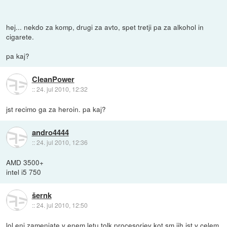
hej... nekdo za komp, drugi za avto, spet tretji pa za alkohol in
cigarete.
pa kaj?
CleanPower
::
24. jul 2010, 12:32
jst recimo ga za heroin. pa kaj?
andro4444
::
24. jul 2010, 12:36
AMD 3500+
intel i5 750
šernk
::
24. jul 2010, 12:50
lol eni zamenjate v enem letu tolk procesorjev kot sm jih jst v celem