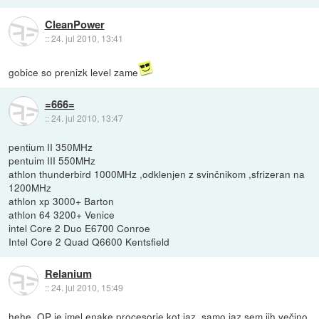
CleanPower
::
24. jul 2010, 13:41
gobice so prenizk level zame
=666=
::
24. jul 2010, 13:47
pentium II 350MHz
pentuim III 550MHz
athlon thunderbird 1000MHz ,odklenjen z svinčnikom ,sfrizeran na
1200MHz
athlon xp 3000+ Barton
athlon 64 3200+ Venice
intel Core 2 Duo E6700 Conroe
Intel Core 2 Quad Q6600 Kentsfield
Relanium
::
24. jul 2010, 15:49
hehe, OP je imel enake procesorje kot jaz, samo jaz sem jih večino