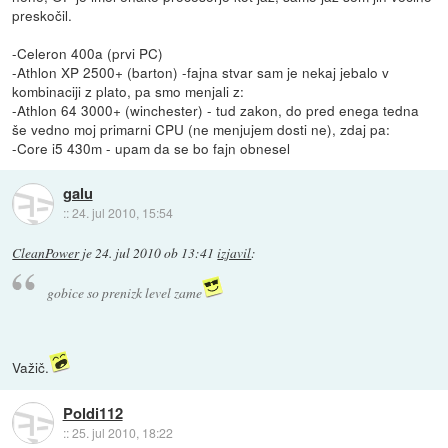
preskočil.
-Celeron 400a (prvi PC)
-Athlon XP 2500+ (barton) -fajna stvar sam je nekaj jebalo v
kombinaciji z plato, pa smo menjali z:
-Athlon 64 3000+ (winchester) - tud zakon, do pred enega tedna
še vedno moj primarni CPU (ne menjujem dosti ne), zdaj pa:
-Core i5 430m - upam da se bo fajn obnesel
galu
::
24. jul 2010, 15:54
CleanPower
je
24. jul 2010 ob 13:41
izjavil
:
gobice so prenizk level zame
Važič.
Poldi112
::
25. jul 2010, 18:22