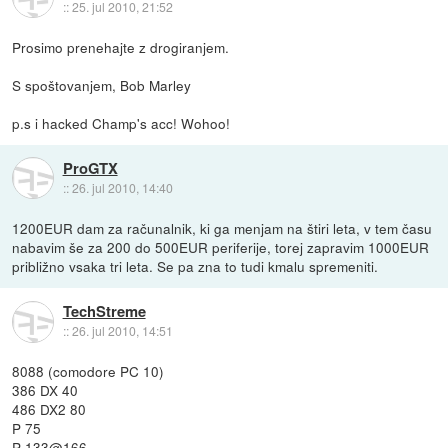
::
25. jul 2010, 21:52
Prosimo prenehajte z drogiranjem.
S spoštovanjem, Bob Marley
p.s i hacked Champ's acc! Wohoo!
ProGTX
::
26. jul 2010, 14:40
1200EUR dam za računalnik, ki ga menjam na štiri leta, v tem času
nabavim še za 200 do 500EUR periferije, torej zapravim 1000EUR
približno vsaka tri leta. Se pa zna to tudi kmalu spremeniti.
TechStreme
::
26. jul 2010, 14:51
8088 (comodore PC 10)
386 DX 40
486 DX2 80
P 75
P 133@166