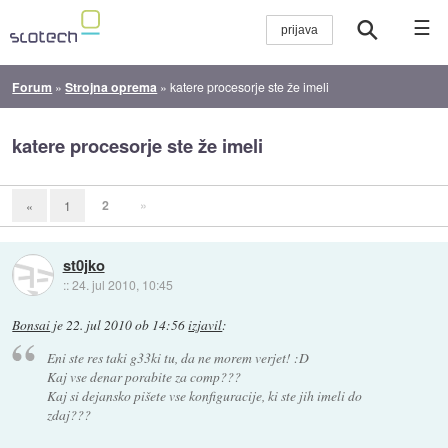
☰
Forum
»
Strojna oprema
»
katere procesorje ste že imeli
katere procesorje ste že imeli
2
»
«
1
st0jko
::
24. jul 2010, 10:45
Bonsai
je
22. jul 2010 ob 14:56
izjavil
:
Eni ste res taki g33ki tu, da ne morem verjet! :D
Kaj vse denar porabite za comp???
Kaj si dejansko pišete vse konfiguracije, ki ste jih imeli do
zdaj???