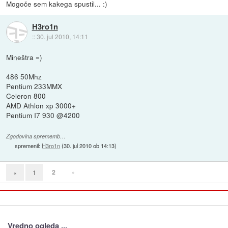
Mogoče sem kakega spustil... :)
H3ro1n
::
30. jul 2010, 14:11
Mineštra =)
486 50Mhz
Pentium 233MMX
Celeron 800
AMD Athlon xp 3000+
Pentium I7 930 @4200
Zgodovina sprememb…
spremenil:
H3ro1n
(
30. jul 2010 ob 14:13
)
2
»
«
1
Vredno ogleda ...