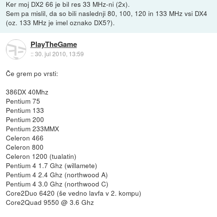
Ker moj DX2 66 je bil res 33 MHz-ni (2x).
Sem pa mislil, da so bili naslednji 80, 100, 120 in 133 MHz vsi DX4
(oz. 133 MHz je imel oznako DX5?).
PlayTheGame
::
30. jul 2010, 13:59
Če grem po vrsti:
386DX 40Mhz
Pentium 75
Pentium 133
Pentium 200
Pentium 233MMX
Celeron 466
Celeron 800
Celeron 1200 (tualatin)
Pentium 4 1.7 Ghz (willamete)
Pentium 4 2.4 Ghz (northwood A)
Pentium 4 3.0 Ghz (northwood C)
Core2Duo 6420 (še vedno lavfa v 2. kompu)
Core2Quad 9550 @ 3.6 Ghz