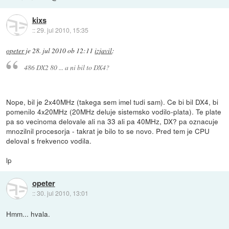
kixs
::
29. jul 2010, 15:35
opeter
je
28. jul 2010 ob 12:11
izjavil
:
486 DX2 80 ... a ni bil to DX4?
Nope, bil je 2x40MHz (takega sem imel tudi sam). Ce bi bil DX4, bi
pomenilo 4x20MHz (20MHz deluje sistemsko vodilo-plata). Te plate
pa so vecinoma delovale ali na 33 ali pa 40MHz, DX? pa oznacuje
mnozilnil procesorja - takrat je bilo to se novo. Pred tem je CPU
deloval s frekvenco vodila.
lp
opeter
::
30. jul 2010, 13:01
Hmm... hvala.