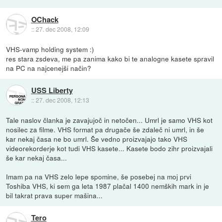
OChack
::
27. dec 2008, 12:09
VHS-vamp holding system :)
res stara zsdeva, me pa zanima kako bi te analogne kasete spravil
na PC na najcenejši način?
USS Liberty
::
27. dec 2008, 12:13
Tale naslov članka je zavajujoč in netočen... Umrl je samo VHS kot
nosilec za filme. VHS format pa drugače še zdaleč ni umrl, in še
kar nekaj časa ne bo umrl. Še vedno proizvajajo tako VHS
videorekorderje kot tudi VHS kasete... Kasete bodo zihr proizvajali
še kar nekaj časa...
Imam pa na VHS zelo lepe spomine, še posebej na moj prvi
Toshiba VHS, ki sem ga leta 1987 plačal 1400 nemških mark in je
bil takrat prava super mašina...
Tero