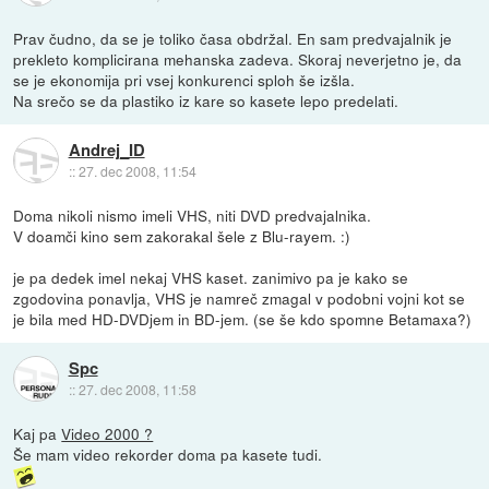
Prav čudno, da se je toliko časa obdržal. En sam predvajalnik je
prekleto komplicirana mehanska zadeva. Skoraj neverjetno je, da
se je ekonomija pri vsej konkurenci sploh še izšla.
Na srečo se da plastiko iz kare so kasete lepo predelati.
Andrej_ID
::
27. dec 2008, 11:54
Doma nikoli nismo imeli VHS, niti DVD predvajalnika.
V doamči kino sem zakorakal šele z Blu-rayem. :)
je pa dedek imel nekaj VHS kaset. zanimivo pa je kako se
zgodovina ponavlja, VHS je namreč zmagal v podobni vojni kot se
je bila med HD-DVDjem in BD-jem. (se še kdo spomne Betamaxa?)
Spc
::
27. dec 2008, 11:58
Kaj pa
Video 2000 ?
Še mam video rekorder doma pa kasete tudi.