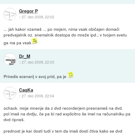
Gregor P
::
27. dec 2008, 22:02
... jah kakor vzameš ... po mojem, nima vsak običajen domači
predvajalnik oz. snemalnik dostopa do mreže ipd.; v tvojem svetu
ga ma pa vsak
Dr_M
::
27. dec 2008, 22:03
Priredis scenarij v svoj prid, pa je
CaqKa
::
27. dec 2008, 22:04
ochack. moje mnenje da z dvd recorderjem presnameš na dvd.
pol imaš na dvdju, če pa bi rad explicitno še imel na računalniku pa
dvd ripneš.
prednost je kar dosti tudi v tem da imaš dosti čtiva kako se dvd