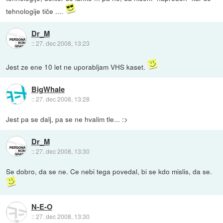
tehnologije tiče ....
Dr_M
::
27. dec 2008, 13:23
Jest ze ene 10 let ne uporabljam VHS kaset.
BigWhale
::
27. dec 2008, 13:28
Jest pa se dalj, pa se ne hvalim tle... :>
Dr_M
::
27. dec 2008, 13:30
Se dobro, da se ne. Ce nebi tega povedal, bi se kdo mislis, da se.
N-E-O
::
27. dec 2008, 13:30