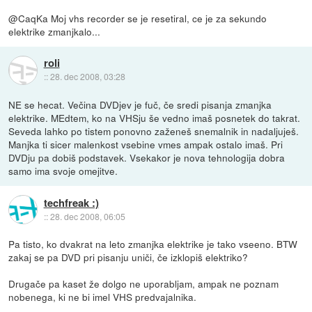
@CaqKa Moj vhs recorder se je resetiral, ce je za sekundo
elektrike zmanjkalo...
roli
::
28. dec 2008, 03:28
NE se hecat. Večina DVDjev je fuč, če sredi pisanja zmanjka
elektrike. MEdtem, ko na VHSju še vedno imaš posnetek do takrat.
Seveda lahko po tistem ponovno zaženeš snemalnik in nadaljuješ.
Manjka ti sicer malenkost vsebine vmes ampak ostalo imaš. Pri
DVDju pa dobiš podstavek. Vsekakor je nova tehnologija dobra
samo ima svoje omejitve.
techfreak :)
::
28. dec 2008, 06:05
Pa tisto, ko dvakrat na leto zmanjka elektrike je tako vseeno. BTW
zakaj se pa DVD pri pisanju uniči, če izklopiš elektriko?
Drugače pa kaset že dolgo ne uporabljam, ampak ne poznam
nobenega, ki ne bi imel VHS predvajalnika.