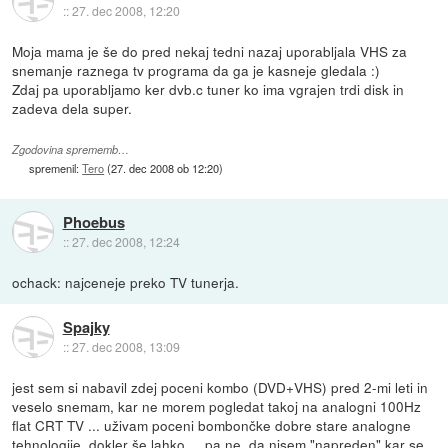
::
27. dec 2008, 12:20
Moja mama je še do pred nekaj tedni nazaj uporabljala VHS za
snemanje raznega tv programa da ga je kasneje gledala :)
Zdaj pa uporabljamo ker dvb.c tuner ko ima vgrajen trdi disk in
zadeva dela super.
Zgodovina sprememb…
spremenil:
Tero
(
27. dec 2008 ob 12:20
)
Phoebus
::
27. dec 2008, 12:24
ochack: najceneje preko TV tunerja.
Spajky
::
27. dec 2008, 13:09
jest sem si nabavil zdej poceni kombo (DVD+VHS) pred 2-mi leti in
veselo snemam, kar ne morem pogledat takoj na analogni 100Hz
flat CRT TV ... uživam poceni bombončke dobre stare analogne
tehnologije, dokler še lahko ... pa ne, da nisem "napreden" kar se