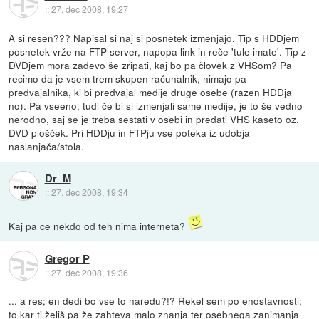
::
27. dec 2008, 19:27
A si resen??? Napisal si naj si posnetek izmenjajo. Tip s HDDjem
posnetek vrže na FTP server, napopa link in reče 'tule imate'. Tip z
DVDjem mora zadevo še zripati, kaj bo pa človek z VHSom? Pa
recimo da je vsem trem skupen računalnik, nimajo pa
predvajalnika, ki bi predvajal medije druge osebe (razen HDDja
no). Pa vseeno, tudi če bi si izmenjali same medije, je to še vedno
nerodno, saj se je treba sestati v osebi in predati VHS kaseto oz.
DVD plošček. Pri HDDju in FTPju vse poteka iz udobja
naslanjača/stola.
Dr_M
::
27. dec 2008, 19:34
Kaj pa ce nekdo od teh nima interneta?
Gregor P
::
27. dec 2008, 19:36
... a res; en dedi bo vse to naredu?!? Rekel sem po enostavnosti;
to kar ti želiš pa že zahteva malo znanja ter osebnega zanimanja