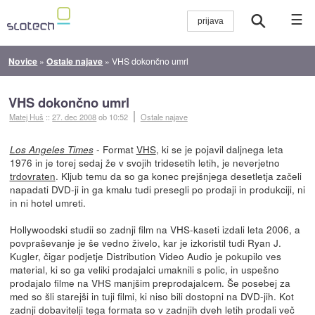
☰
Novice
»
Ostale najave
»
VHS dokončno umrl
VHS dokončno umrl
Matej Huš
::
27. dec 2008
ob 10:52
Ostale najave
- Format
VHS
, ki se je pojavil daljnega leta
Los Angeles Times
1976 in je torej sedaj že v svojih tridesetih letih, je neverjetno
trdovraten
. Kljub temu da so ga konec prejšnjega desetletja začeli
napadati DVD-ji in ga kmalu tudi presegli po prodaji in produkciji, ni
in ni hotel umreti.
Hollywoodski studii so zadnji film na VHS-kaseti izdali leta 2006, a
povpraševanje je še vedno živelo, kar je izkoristil tudi Ryan J.
Kugler, čigar podjetje Distribution Video Audio je pokupilo ves
material, ki so ga veliki prodajalci umaknili s polic, in uspešno
prodajalo filme na VHS manjšim preprodajalcem. Še posebej za
med so šli starejši in tuji filmi, ki niso bili dostopni na DVD-jih. Kot
zadnji dobavitelji tega formata so v zadnjih dveh letih prodali več