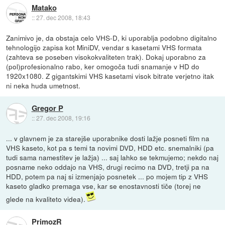
Matako
::
27. dec 2008, 18:43
Zanimivo je, da obstaja celo VHS-D, ki uporablja podobno digitalno
tehnologijo zapisa kot MiniDV, vendar s kasetami VHS formata
(zahteva se poseben visokokvaliteten trak). Dokaj uporabno za
(pol)profesionalno rabo, ker omogoča tudi snamanje v HD do
1920x1080. Z gigantskimi VHS kasetami visok bitrate verjetno itak
ni neka huda umetnost.
Gregor P
::
27. dec 2008, 19:16
... v glavnem je za starejše uporabnike dosti lažje posneti film na
VHS kaseto, kot pa s temi ta novimi DVD, HDD etc. snemalniki (pa
tudi sama namestitev je lažja) ... saj lahko se tekmujemo; nekdo naj
posname neko oddajo na VHS, drugi recimo na DVD, tretji pa na
HDD, potem pa naj si izmenjajo posnetek ... po mojem tip z VHS
kaseto gladko premaga vse, kar se enostavnosti tiče (torej ne
glede na kvaliteto videa).
PrimozR