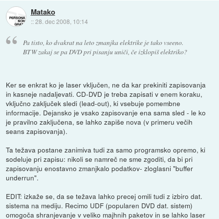
Matako
::
28. dec 2008, 10:14
Pa tisto, ko dvakrat na leto zmanjka elektrike je tako vseeno.
BTW zakaj se pa DVD pri pisanju uniči, če izklopiš elektriko?
Ker se enkrat ko je laser vključen, ne da kar prekiniti zapisovanja
in kasneje nadaljevati. CD-DVD je treba zapisati v enem koraku,
vključno zaključek sledi (lead-out), ki vsebuje pomembne
informacije. Dejansko je vsako zapisovanje ena sama sled - le ko
je pravilno zaključena, se lahko zapiše nova (v primeru večih
seans zapisovanja).
Ta težava postane zanimiva tudi za samo programsko opremo, ki
sodeluje pri zapisu: nikoli se namreč ne sme zgoditi, da bi pri
zapisovanju enostavno zmanjkalo podatkov- zloglasni "buffer
underrun".
EDIT: izkaže se, da se težava lahko precej omili tudi z izbiro dat.
sistema na mediju. Recimo UDF (popularen DVD dat. sistem)
omogoča shranjevanje v veliko majhnih paketov in se lahko laser