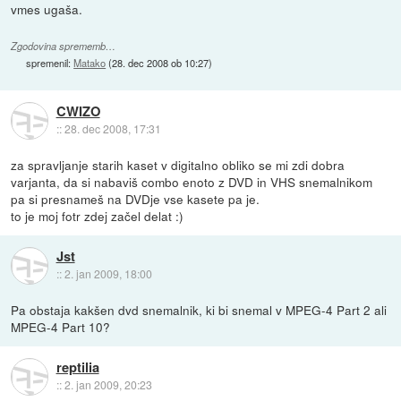
vmes ugaša.
Zgodovina sprememb…
spremenil:
Matako
(
28. dec 2008 ob 10:27
)
CWIZO
::
28. dec 2008, 17:31
za spravljanje starih kaset v digitalno obliko se mi zdi dobra
varjanta, da si nabaviš combo enoto z DVD in VHS snemalnikom
pa si presnameš na DVDje vse kasete pa je.
to je moj fotr zdej začel delat :)
Jst
::
2. jan 2009, 18:00
Pa obstaja kakšen dvd snemalnik, ki bi snemal v MPEG-4 Part 2 ali
MPEG-4 Part 10?
reptilia
::
2. jan 2009, 20:23