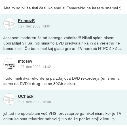
Aha to so bli še tisti časi, ko smo si Esmeraldo na kasete snemal :)
PrimozR
::
27. dec 2008, 14:01
Jest sem moderen že od samega začetka!!! Nikoli sploh nisem
uporabljal VHSa, niti nimamo DVD predvajalnika in ga verjetno ne
bomo imeli! Če bom imel kaj glasu gre an TV namreč HTPCiš kišta.
mtosev
::
27. dec 2008, 14:42
hudo. meli dva rekorderja pa zdaj dva DVD rekorderja (en snema
samo na DVDje drug ma se 80Gb diska).
OChack
::
27. dec 2008, 16:30
jst tud ne uporablam več VHS, provzaprov ga nikol nism, ker je TV
crknu ko smo rekorder nabavl :) tko da že par let stoji v kotu :>