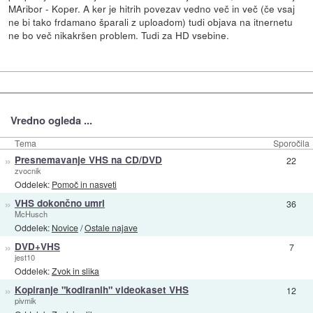
MAribor - Koper. A ker je hitrih povezav vedno več in več (če vsaj
ne bi tako frdamano šparali z uploadom) tudi objava na itnernetu
ne bo več nikakršen problem. Tudi za HD vsebine.
Vredno ogleda ...
Tema
Sporočila
»
Presnemavanje VHS na CD/DVD
22
zvocnik
Oddelek:
Pomoč in nasveti
»
VHS dokončno umrl
36
McHusch
Oddelek:
Novice
/
Ostale najave
»
DVD+VHS
7
jest10
Oddelek:
Zvok in slika
»
Kopiranje "kodiranih" videokaset VHS
12
pivmik