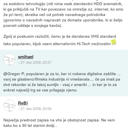
za sodobno tehnologijo (niti nima vsak standardni HDD snemalnik,
ki ga priključiš na TV kar povezavo na omrežje oz. internet, ko smo
že pri tem); skratka več od potreb navadnega potrošnika
(govorimo o navadnih napravah za domače uporabnike, ki si želijo
posneti oddaje s svojega kavča).
Zgolj si poskusim razložiti, čemu je še dandanes VHS standard
tako popularen, kljub vsem alternativnim Hi-Tech možnostim
smihael
::
27. dec 2008, 20:37
@Gregor P; popularen je za to, ker ni nobene digitalne zaščite ...
vanj se glasbeno/filmska industrija ni vmešavala.... če pa imaš pa
dvd rekorder si že takoj sumljiv - vsaj v ameriki ... in ker je to za
enkrat največji trg se vse prilagaja njemu
ReBi
::
27. dec 2008, 20:59
Največja prednost zapisa na vhs je obstojnost zapisa. Ne vem
kako bo s 30 let starimi dvdji...