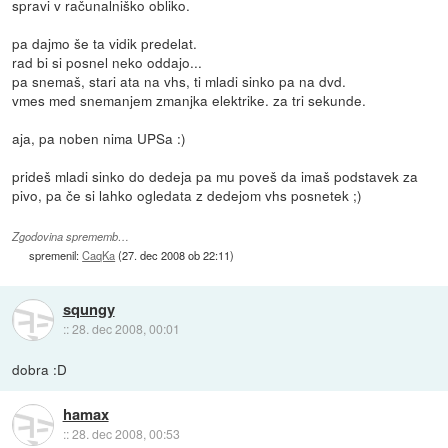
spravi v računalniško obliko.
pa dajmo še ta vidik predelat.
rad bi si posnel neko oddajo...
pa snemaš, stari ata na vhs, ti mladi sinko pa na dvd.
vmes med snemanjem zmanjka elektrike. za tri sekunde.
aja, pa noben nima UPSa :)
prideš mladi sinko do dedeja pa mu poveš da imaš podstavek za
pivo, pa če si lahko ogledata z dedejom vhs posnetek ;)
Zgodovina sprememb…
spremenil:
CaqKa
(
27. dec 2008 ob 22:11
)
squngy
::
28. dec 2008, 00:01
dobra :D
hamax
::
28. dec 2008, 00:53