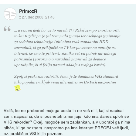
PrimozR
::
27. dec 2008, 21:48
... a res; en dedi bo vse to naredu?!? Rekel sem po enostavnosti;
to kar ti želiš pa že zahteva malo znanja ter osebnega zanimanja
za sodobno tehnologijo (niti nima vsak standardni HDD
snemalnik, ki ga priključiš na TV kar povezavo na omrežje oz.
internet, ko smo že pri tem); skratka več od potreb navadnega
potrošnika (govorimo o navadnih napravah za domače
uporabnike, ki si želijo posneti oddaje s svojega kavča).
Zgolj si poskusim razložiti, čemu je še dandanes VHS standard
tako popularen, kljub vsem alternativnim Hi-Tech možnostim
Vidiš, ko ne prebereš mojega posta in ne veš niti, kaj si napisal
sam. napisal si, da si posnetek izmenjajo. kdo ima danes sploh še
VHS rekorder? Okej, mogoče sem zaplankan, a v uporabi ga nima
nihče, ki ga poznam. nasprotno pa ima internet PRECEJ več ljudi,
oz. praktično VSI ki jih poznam.