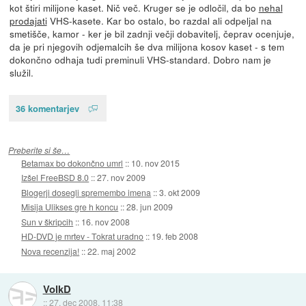
kot štiri milijone kaset. Nič več. Kruger se je odločil, da bo
nehal
prodajati
VHS-kasete. Kar bo ostalo, bo razdal ali odpeljal na
smetišče, kamor - ker je bil zadnji večji dobavitelj, čeprav ocenjuje,
da je pri njegovih odjemalcih še dva milijona kosov kaset - s tem
dokončno odhaja tudi preminuli VHS-standard. Dobro nam je
služil.
36 komentarjev
Preberite si še…
Betamax bo dokončno umrl
::
10. nov 2015
Izšel FreeBSD 8.0
::
27. nov 2009
Blogerji dosegli spremembo imena
::
3. okt 2009
Misija Ulikses gre h koncu
::
28. jun 2009
Sun v škripcih
::
16. nov 2008
HD-DVD je mrtev - Tokrat uradno
::
19. feb 2008
Nova recenzija!
::
22. maj 2002
VolkD
::
27. dec 2008, 11:38