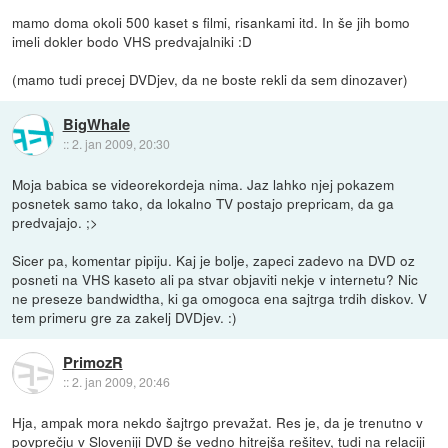
mamo doma okoli 500 kaset s filmi, risankami itd. In še jih bomo
imeli dokler bodo VHS predvajalniki :D
(mamo tudi precej DVDjev, da ne boste rekli da sem dinozaver)
BigWhale
::
2. jan 2009, 20:30
Moja babica se videorekordeja nima. Jaz lahko njej pokazem
posnetek samo tako, da lokalno TV postajo prepricam, da ga
predvajajo. ;>
Sicer pa, komentar pipiju. Kaj je bolje, zapeci zadevo na DVD oz
posneti na VHS kaseto ali pa stvar objaviti nekje v internetu? Nic
ne preseze bandwidtha, ki ga omogoca ena sajtrga trdih diskov. V
tem primeru gre za zakelj DVDjev. :)
PrimozR
::
2. jan 2009, 20:46
Hja, ampak mora nekdo šajtrgo prevažat. Res je, da je trenutno v
povprečju v Sloveniji DVD še vedno hitrejša rešitev, tudi na relaciji