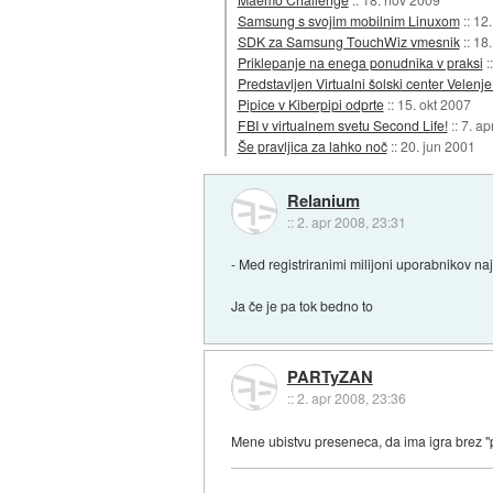
Samsung s svojim mobilnim Linuxom
::
12.
SDK za Samsung TouchWiz vmesnik
::
18.
Priklepanje na enega ponudnika v praksi
:
Predstavljen Virtualni šolski center Velenje
Pipice v Kiberpipi odprte
::
15. okt 2007
FBI v virtualnem svetu Second Life!
::
7. ap
Še pravljica za lahko noč
::
20. jun 2001
Relanium
::
2. apr 2008, 23:31
- Med registriranimi milijoni uporabnikov naj
Ja če je pa tok bedno to
PARTyZAN
::
2. apr 2008, 23:36
Mene ubistvu preseneca, da ima igra brez "p