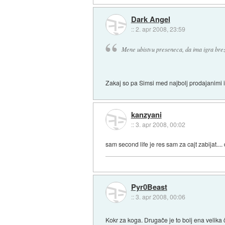
Dark Angel
::
2. apr 2008, 23:59
Mene ubistvu preseneca, da ima igra brez 
Zakaj so pa Simsi med najbolj prodajanimi
kanzyani
::
3. apr 2008, 00:02
sam second life je res sam za cajt zabijat....
Pyr0Beast
::
3. apr 2008, 00:06
Kokr za koga. Drugače je to bolj ena velika