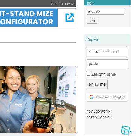
Išči:
Zadnje novice
Prijava
Zapomni si me
nov uporabnik
pozabili geslo?