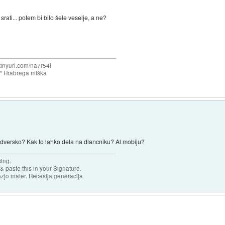
i, srati... potem bi bilo šele veselje, a ne?
/tinyurl.com/na7r54l
e" Hrabrega miška
rdversko? Kak to lahko dela na dlancniku? Al mobiju?
sing.
& paste this in your Signature.
ozjo mater. Recesija generacija