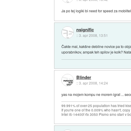
Ja po tej logiki bi need for speed za mobilte
nsignific
::
3. apr 2008, 13:51
Čakte mal, kakšne debilne novice pa to obja
uporabnikov, ampak teh spilov je kolk? Natan
Blinder
::
3. apr 2008, 14:24
yas na mojem kompu ne morem igrat ... seco
99.991% of over-25 population has tried kis
If you're one of the 0.009% who hasn't, copy 
Intel i5-14400f rtx 3050 Pismo smo stari v b