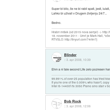
Super bi bilo, če ne bi rabil spati, jesti, lulat
Lahko bi uživali v Drugem življenju 24/7...
Bedno.
Hrabri mišek (od 2015 nova serija!) -> http:/
18. november 2011 - Umrl je Mark Hall, "oč
RTVSLO: http://tinyurl.com/74r9n7j
Blinder
::
3. apr 2008, 10:39
Ehm a ni tale second Life zelo pozresen ha
99.991% of over-25 population has tried kis
If you're one of the 0.009% who hasn't, copy 
Intel i5-14400f rtx 3050 Pismo smo stari v b
Bob Rock
::
3. apr 2008, 12:06