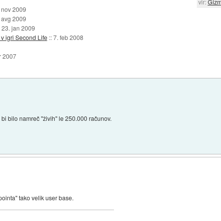
vir:
Giz
 nov 2009
 avg 2009
:
23. jan 2009
 v igri Second Life
::
7. feb 2008
r 2007
 bi bilo namreč "živih" le 250.000 računov.
ointa" tako velik user base.