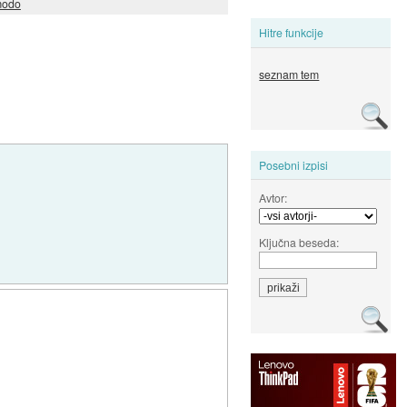
modo
Hitre funkcije
seznam tem
Posebni izpisi
Avtor:
Ključna beseda: