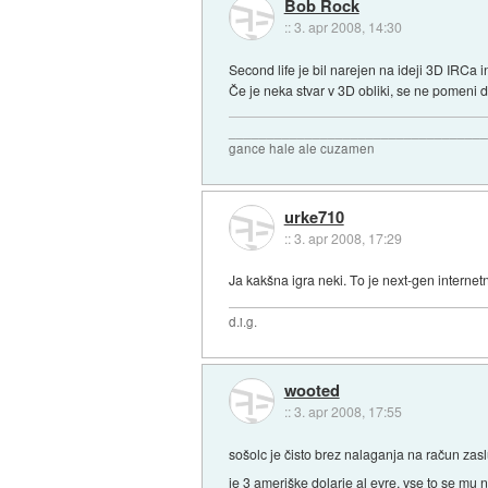
Bob Rock
::
3. apr 2008, 14:30
Second life je bil narejen na ideji 3D IRCa in
Če je neka stvar v 3D obliki, se ne pomeni da
_________________________________
gance hale ale cuzamen
urke710
::
3. apr 2008, 17:29
Ja kakšna igra neki. To je next-gen internetn
d.i.g.
wooted
::
3. apr 2008, 17:55
sošolc je čisto brez nalaganja na račun zas
je 3 ameriške dolarje al evre. vse to se mu