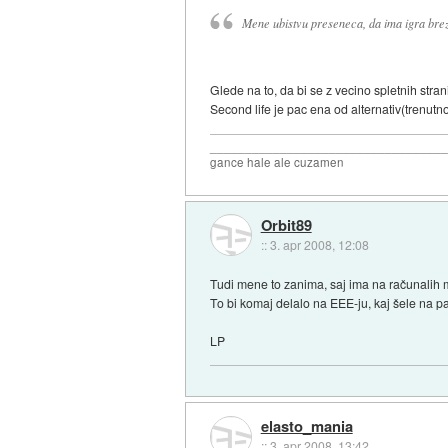
Mene ubistvu preseneca, da ima igra brez 
Glede na to, da bi se z vecino spletnih stra
Second life je pac ena od alternativ(trenutn
_________________________________
gance hale ale cuzamen
Orbit89
::
3. apr 2008, 12:08
Tudi mene to zanima, saj ima na računalih
To bi komaj delalo na EEE-ju, kaj šele na p
LP
elasto_mania
::
3. apr 2008, 13:42