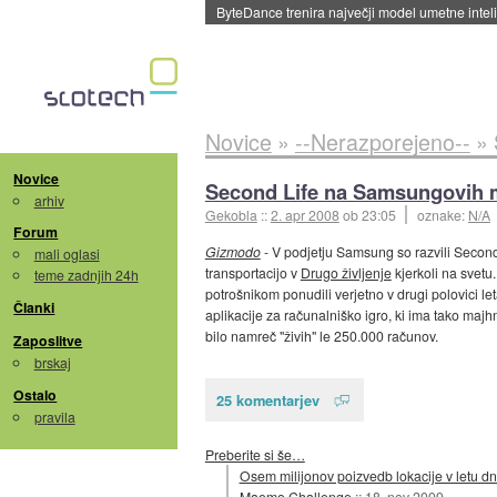
Spletne strani začele streči oglase za agente
Novice
»
--Nerazporejeno--
»
Novice
Second Life na Samsungovih m
arhiv
Gekobla
::
2. apr 2008
ob 23:05
oznake:
N/A
Forum
Gizmodo
- V podjetju Samsung so razvili Second
mali oglasi
transportacijo v
Drugo življenje
kjerkoli na svetu
teme zadnjih 24h
potrošnikom ponudili verjetno v drugi polovici le
Članki
aplikacije za računalniško igro, ki ima tako maj
bilo namreč "živih" le 250.000 računov.
Zaposlitve
brskaj
Ostalo
25 komentarjev
pravila
Preberite si še…
Osem milijonov poizvedb lokacije v letu dn
Maemo Challenge
::
18. nov 2009