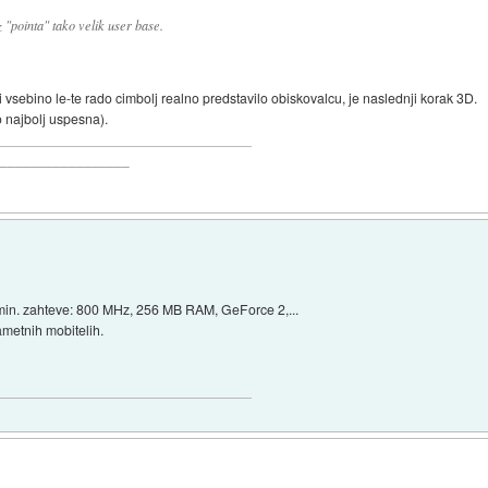
"pointa" tako velik user base.
ni vsebino le-te rado cimbolj realno predstavilo obiskovalcu, je naslednji korak 3D.
o najbolj uspesna).
__________________
 min. zahteve: 800 MHz, 256 MB RAM, GeForce 2,...
ametnih mobitelih.