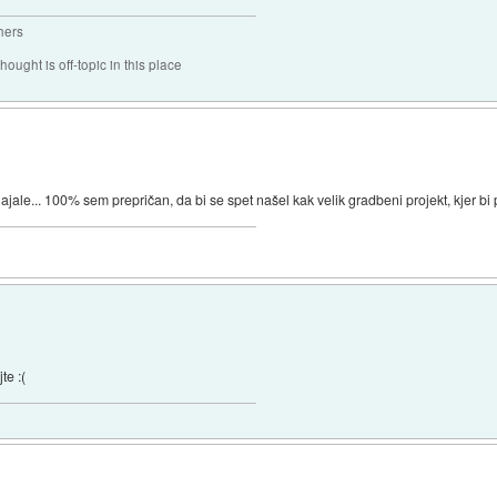
hers
hought is off-topic in this place
gajale... 100% sem prepričan, da bi se spet našel kak velik gradbeni projekt, kjer bi
te :(