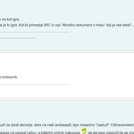
 ne kot igra.
 je to igra. Kot bi primerjal IRC in npr. Wordov dokument v mislu "sej je vse tekst"..
__________________
i brskalnik.
lužil že dosti denarja. dela na neki ambasadi, kjer mesečno "zasluži" 100nevemkeri
 nalaga na paypal račun, s katerim online nakupuje
se da lepo zaslužit če se zn