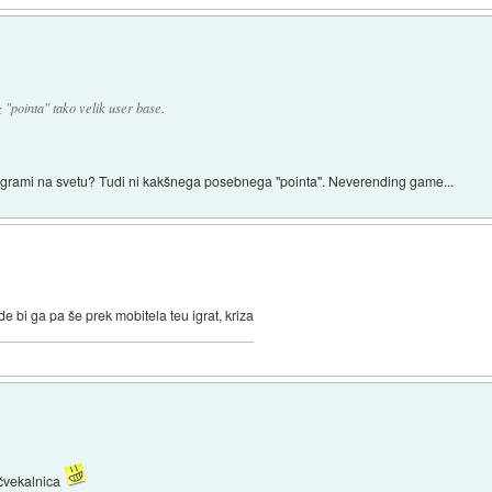
"pointa" tako velik user base.
 igrami na svetu? Tudi ni kakšnega posebnega "pointa". Neverending game...
 de bi ga pa še prek mobitela teu igrat, kriza
 čvekalnica