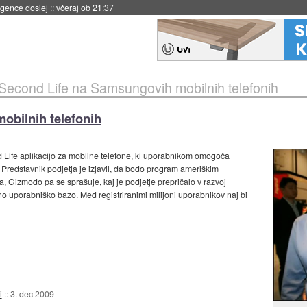
 umetne inteligence
::
včeraj ob 21:23
Second Life na Samsungovih mobilnih telefonih
obilnih telefonih
 Life aplikacijo za mobilne telefone, ki uporabnikom omogoča
. Predstavnik podjetja je izjavil, da bodo program ameriškim
ta,
Gizmodo
pa se sprašuje, kaj je podjetje prepričalo v razvoj
hno uporabniško bazo. Med registriranimi milijoni uporabnikov naj bi
i
::
3. dec 2009