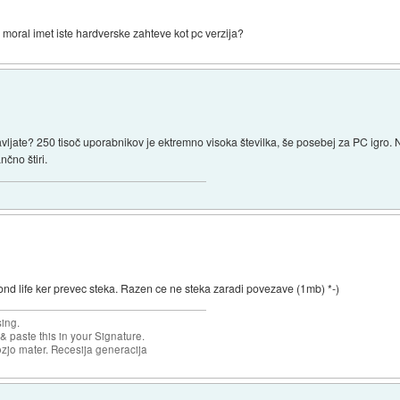
l moral imet iste hardverske zahteve kot pc verzija?
vljate? 250 tisoč uporabnikov je ektremno visoka številka, še posebej za PC igro. 
čno štiri.
nd life ker prevec steka. Razen ce ne steka zaradi povezave (1mb) *-)
sing.
& paste this in your Signature.
ozjo mater. Recesija generacija