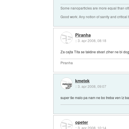
Some nanoparticles are more equal than ot
Good work: Any notion of sanity and critical t
Piranha
::
3. apr 2008, 08:18
Za cajta Tita se takšne stvari ziher ne bi do
Piranha
kmetek
::
3. apr 2008, 09:07
super še malo pa nam ne bo treba ven iz baj
opeter
::
3. apr 2008, 10:14