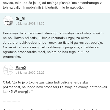
novico, tako, da če je kaj od mojega pisanja implementiranega v
teh najavljenih mobnilnih šritijedrnikih, je to naklučje.
Dr_M
::
22. mar 2008, 18:35
Prenosnik, ki bi nadomestil desktop racunalnik ne obstaja in nikoli
ne bo. Razen pri tistih, ki imajo racunalnik zgolj za okras.
Je pa prenoskik dober pripomocek, za tiste ki ga res potrebujejo.
Ce se ukvarjas s ksnimi zelo zahtevnimi programi, ki zahtevajo
ogromno procesorske moci, najbrs ne bos tega laufu na
prenosniku.
Mare2
::
18. mar 2009, 22:25
Citat: "Za to je bržkone zaslužna tudi velika energetska
požrešnost, saj bodo novi procesorji za svoje delovanje potrebovali
kar 45 W energije."
--------------