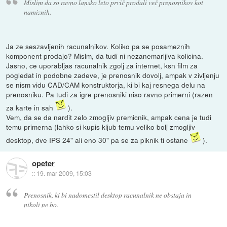
Mislim da so ravno lansko leto prvič prodali več prenosnikov kot
namiznih.
Ja ze seszavljenih racunalnikov. Koliko pa se posameznih
komponent prodajo? Mislm, da tudi ni nezanemarljiva kolicina.
Jasno, ce uporabljas racunalnik zgolj za internet, ksn film za
pogledat in podobne zadeve, je prenosnik dovolj, ampak v zivljenju
se nism vidu CAD/CAM konstruktorja, ki bi kaj resnega delu na
prenosniku. Pa tudi za igre prenosniki niso ravno primerni (razen
za karte in sah
).
Vem, da se da nardit zelo zmogljiv premicnik, ampak cena je tudi
temu primerna (lahko si kupis kljub temu veliko bolj zmogljiv
desktop, dve IPS 24" ali eno 30" pa se za piknik ti ostane
).
opeter
::
19. mar 2009, 15:03
Prenosnik, ki bi nadomestil desktop racunalnik ne obstaja in
nikoli ne bo.