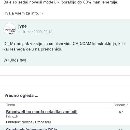
Baje so sedaj novejši modeli, ki porabijo do 60% manj energije.
Hvala vsem za info. :)
jype
::
19. mar 2009, 22:13
Dr_M> ampak v zivljenju se nism vidu CAD/CAM konstruktorja, ki bi
kaj resnega delu na prenosniku.
W700ds ftw!
Vredno ogleda ...
Tema
Sporočila
»
Broadwell bo morda nekoliko zamudil
67
PrimozR
Oddelek:
Novice
/
Procesorji
»
Crashanje/rebootanje PCja
11