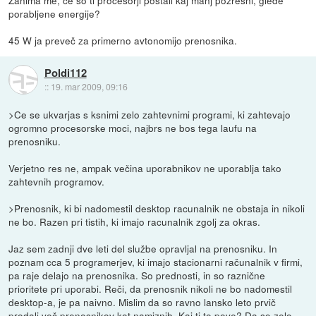
Zanima me, če so ti procesorji postali kaj manj požrešni, glede
porabljene energije?
45 W ja preveč za primerno avtonomijo prenosnika.
Poldi112
::
19. mar 2009, 09:16
>Ce se ukvarjas s ksnimi zelo zahtevnimi programi, ki zahtevajo
ogromno procesorske moci, najbrs ne bos tega laufu na
prenosniku.
Verjetno res ne, ampak večina uporabnikov ne uporablja tako
zahtevnih programov.
>Prenosnik, ki bi nadomestil desktop racunalnik ne obstaja in nikoli
ne bo. Razen pri tistih, ki imajo racunalnik zgolj za okras.
Jaz sem zadnji dve leti del službe opravljal na prenosniku. In
poznam cca 5 programerjev, ki imajo stacionarni računalnik v firmi,
pa raje delajo na prenosnika. So prednosti, in so raznične
prioritete pri uporabi. Reči, da prenosnik nikoli ne bo nadomestil
desktop-a, je pa naivno. Mislim da so ravno lansko leto prvič
prodali več prenosnikov kot namiznih. Kaj ti to pove? Da so zelo