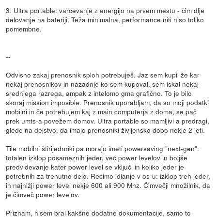
3. Ultra portable: varčevanje z energijo na prvem mestu - čim dlje
delovanje na bateriji. Teža minimalna, performance niti niso toliko
pomembne.
--
Odvisno zakaj prenosnik sploh potrebuješ. Jaz sem kupil že kar
nekaj prenosnikov in nazadnje ko sem kupoval, sem iskal nekaj
srednjega razrega, ampak z intelomo gma grafično. To je bilo
skoraj mission imposible. Prenosnik uporabljam, da so moji podatki
mobilni in če potrebujem kaj z main computerja z doma, se pač
prek umts-a povežem domov. Ultra portable so mamljivi a predragi,
glede na dejstvo, da imajo prenosniki življensko dobo nekje 2 leti.
Tile mobilni štirijedrniki pa morajo imeti powersaving "next-gen":
totalen izklop posameznih jeder, več power levelov in boljše
predvidevanje kater power level se vključi in koliko jeder je
potrebnih za trenutno delo. Recimo idlanje v os-u: izklop treh jeder,
in najnižji power level nekje 600 ali 900 Mhz. Čimvečji množilnik, da
je čimveč power levelov.
Priznam, nisem bral kakšne dodatne dokumentacije, samo to