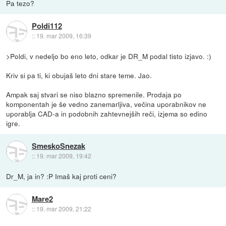
Pa tezo?
Poldi112
::
19. mar 2009, 16:39
>Poldi, v nedeljo bo eno leto, odkar je DR_M podal tisto izjavo. :)
Kriv si pa ti, ki obujaš leto dni stare teme. Jao.
Ampak saj stvari se niso blazno spremenile. Prodaja po
komponentah je še vedno zanemarljiva, večina uporabnikov ne
uporablja CAD-a in podobnih zahtevnejših reči, izjema so edino
igre.
SmeskoSnezak
::
19. mar 2009, 19:42
Dr_M, ja in? :P Imaš kaj proti ceni?
Mare2
::
19. mar 2009, 21:22