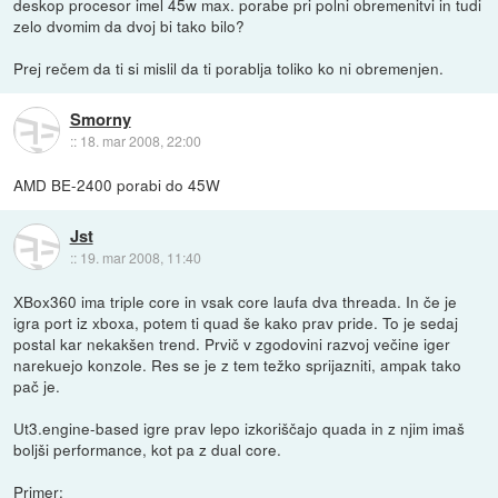
deskop procesor imel 45w max. porabe pri polni obremenitvi in tudi
zelo dvomim da dvoj bi tako bilo?
Prej rečem da ti si mislil da ti porablja toliko ko ni obremenjen.
Smorny
::
18. mar 2008, 22:00
AMD BE-2400 porabi do 45W
Jst
::
19. mar 2008, 11:40
XBox360 ima triple core in vsak core laufa dva threada. In če je
igra port iz xboxa, potem ti quad še kako prav pride. To je sedaj
postal kar nekakšen trend. Prvič v zgodovini razvoj večine iger
narekuejo konzole. Res se je z tem težko sprijazniti, ampak tako
pač je.
Ut3.engine-based igre prav lepo izkoriščajo quada in z njim imaš
boljši performance, kot pa z dual core.
Primer: