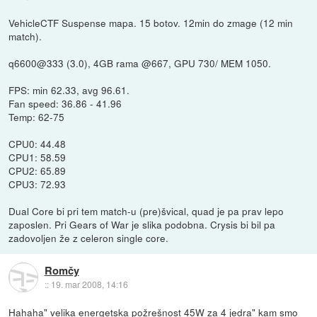
VehicleCTF Suspense mapa. 15 botov. 12min do zmage (12 min
match).
q6600@333 (3.0), 4GB rama @667, GPU 730/ MEM 1050.
FPS: min 62.33, avg 96.61.
Fan speed: 36.86 - 41.96
Temp: 62-75
CPU0: 44.48
CPU1: 58.59
CPU2: 65.89
CPU3: 72.93
Dual Core bi pri tem match-u (pre)švical, quad je pa prav lepo
zaposlen. Pri Gears of War je slika podobna. Crysis bi bil pa
zadovoljen že z celeron single core.
Romčy
::
19. mar 2008, 14:16
Hahaha" velika energetska požrešnost 45W za 4 jedra" kam smo