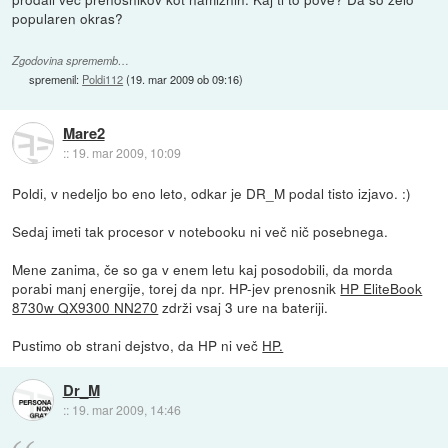
popularen okras?
Zgodovina sprememb…
spremenil:
Poldi112
(
19. mar 2009 ob 09:16
)
Mare2
::
19. mar 2009, 10:09
Poldi, v nedeljo bo eno leto, odkar je DR_M podal tisto izjavo. :)
Sedaj imeti tak procesor v notebooku ni več nič posebnega.
Mene zanima, če so ga v enem letu kaj posodobili, da morda
porabi manj energije, torej da npr. HP-jev prenosnik
HP EliteBook
8730w QX9300 NN270
zdrži vsaj 3 ure na bateriji.
Pustimo ob strani dejstvo, da HP ni več
HP.
Dr_M
::
19. mar 2009, 14:46