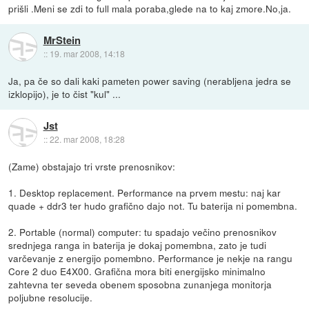
prišli .Meni se zdi to full mala poraba,glede na to kaj zmore.No,ja.
MrStein
::
19. mar 2008, 14:18
Ja, pa če so dali kaki pameten power saving (nerabljena jedra se
izklopijo), je to čist "kul" ...
Jst
::
22. mar 2008, 18:28
(Zame) obstajajo tri vrste prenosnikov:
1. Desktop replacement. Performance na prvem mestu: naj kar
quade + ddr3 ter hudo grafično dajo not. Tu baterija ni pomembna.
2. Portable (normal) computer: tu spadajo večino prenosnikov
srednjega ranga in baterija je dokaj pomembna, zato je tudi
varčevanje z energijo pomembno. Performance je nekje na rangu
Core 2 duo E4X00. Grafična mora biti energijsko minimalno
zahtevna ter seveda obenem sposobna zunanjega monitorja
poljubne resolucije.