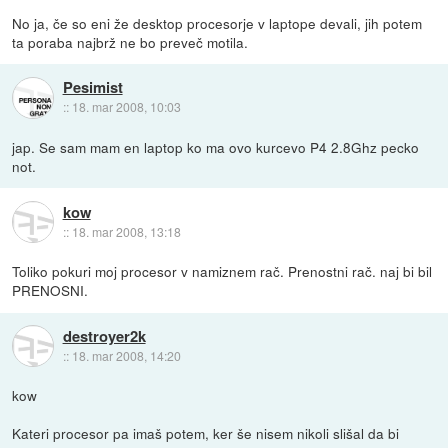
No ja, če so eni že desktop procesorje v laptope devali, jih potem
ta poraba najbrž ne bo preveč motila.
Pesimist
::
18. mar 2008, 10:03
jap. Se sam mam en laptop ko ma ovo kurcevo P4 2.8Ghz pecko
not.
kow
::
18. mar 2008, 13:18
Toliko pokuri moj procesor v namiznem rač. Prenostni rač. naj bi bil
PRENOSNI.
destroyer2k
::
18. mar 2008, 14:20
kow
Kateri procesor pa imaš potem, ker še nisem nikoli slišal da bi