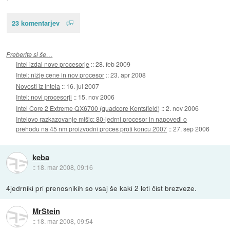
23 komentarjev
Preberite si še…
Intel izdal nove procesorje
::
28. feb 2009
Intel: nižje cene in nov procesor
::
23. apr 2008
Novosti iz Intela
::
16. jul 2007
Intel: novi procesorji
::
15. nov 2006
Intel Core 2 Extreme QX6700 (quadcore Kentsfield)
::
2. nov 2006
Intelovo razkazovanje mišic: 80-jedrni procesor in napovedi o
prehodu na 45 nm proizvodni proces proti koncu 2007
::
27. sep 2006
keba
::
18. mar 2008, 09:16
4jedrniki pri prenosnikih so vsaj še kaki 2 leti čist brezveze.
MrStein
::
18. mar 2008, 09:54