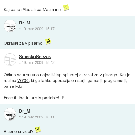
Kaj pa je iMac ali pa Mac mini?
Dr_M
::
19. mar 2009, 15:17
Okraski za v pisarno.
SmeskoSnezak
::
19. mar 2009, 15:42
Očitno so trenutno najbolši laptopi torej okraski za v pisarno. Kot je
recimo
W700
, ki ga lahko uporabljajo risarji, gamerji, programerji,
pa še kdo.
Face it, the future is portable! :P
Dr_M
::
19. mar 2009, 16:11
A ceno si videl?