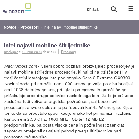
☰
Novice
»
Procesorji
»
Intel najavil mobilne štirijedrnike
Intel najavil mobilne štirijedrnike
madviper
::
18. mar 2008
ob 01:38
Procesorji
- Vsem dobro poznani proizvajalec procesorjev je
MacRumors.com
najavil mobilne štirijedrne procesorje
, ki naj bi na tržišče prišli v
tretji četrtini letošnjega leta pod oznako Core 2 Extreme QX9300.
Novinci bodo pri naročilu nad 1000 kosov na voljo po distribucijski
ceni 1038 dolarjev na kos, pri Intelu pa masovnih naročil še ne
pričakujejo pred drugo polovico naslednjega leta. Za to je bržkone
zaslužna tudi velika energetska požrešnost, saj bodo novi
procesorji za svoje delovanje potrebovali kar 45 W energije. Kljub
temu, da so preostale specifikacije enake kot pri namizni različici,
kar pomeni 2,53 GHz, 1066 MHz FSB ter 12 MB L2
predpomnilnika, pa bosta visoka cena in požrešnost zaenkrat
zagotovo omejevali osvajalni pohod prvega štirijedrnika nad
prenosne računalnike.