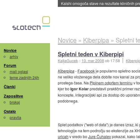
Sandisk že prodal več kot polovico SSD-jev za 
Novice
»
Kiberpipa
»
Spletni t
Novice
Spletni teden v Kiberpipi
arhiv
KatjaGucek
::
10. mar 2008
ob 17:58
Kiberpi
Forum
Kiberpipa
-
Facebook
je popularno spletno socia
mali oglasi
ne veliko vloženega dela dobite nov kanal za pro
teme zadnjih 24h
prostega časa. Na
Pipinem odprtem terminu
v to
Članki
kjer bo
Igor Kolar
predstavil praktični primer raz
koncepte, integracijski api za dostop do uporabn
Zaposlitve
podobnega.
brskaj
Ostalo
pravila
Splet podatkov ("web of data") je danes izraz, k
tehnologije na tem področju so ekstenzije za X
uricah
v sredo bo
Jure Čuhalev
pokazal, kako la