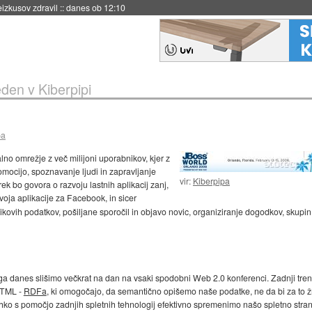
naslednji dve leti
::
danes ob 11:37
eden v Kiberpipi
pa
lno omrežje z več milijoni uporabnikov, kjer z
mocijo, spoznavanje ljudi in zapravljanje
vir:
Kiberpipa
rek bo govora o razvoju lastnih aplikacij zanj,
voja aplikacije za Facebook, in sicer
ikovih podatkov, pošiljane sporočil in objavo novic, organiziranje dogodkov, skupin
i ga danes slišimo večkrat na dan na vsaki spodobni Web 2.0 konferenci. Zadnji tre
HTML -
RDFa
, ki omogočajo, da semantično opišemo naše podatke, ne da bi za to ž
hko s pomočjo zadnjih spletnih tehnologij efektivno spremenimo našo spletno stran