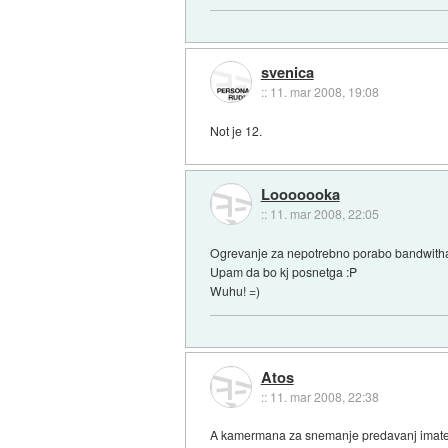
svenica
::
11. mar 2008, 19:08
Not je 12.
Looooooka
::
11. mar 2008, 22:05
Ogrevanje za nepotrebno porabo bandwitha 
Upam da bo kj posnetga :P
Wuhu! =)
Atos
::
11. mar 2008, 22:38
A kamermana za snemanje predavanj imate š