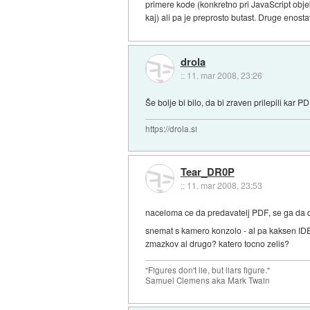
primere kode (konkretno pri JavaScript obje
kaj) ali pa je preprosto butast. Druge enosta
drola
::
11. mar 2008, 23:26
Še bolje bi bilo, da bi zraven prilepili kar 
https://drola.si
Tear_DR0P
::
11. mar 2008, 23:53
naceloma ce da predavatelj PDF, se ga da d
snemat s kamero konzolo - al pa kaksen IDE 
zmazkov al drugo? katero tocno zelis?
"Figures don't lie, but liars figure."
Samuel Clemens aka Mark Twain