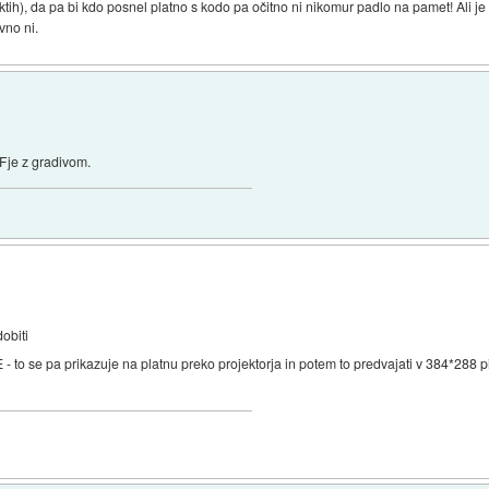
ktih), da pa bi kdo posnel platno s kodo pa očitno ni nikomur padlo na pamet! Ali j
vno ni.
PDFje z gradivom.
obiti
- to se pa prikazuje na platnu preko projektorja in potem to predvajati v 384*288 