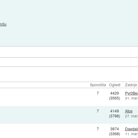
.m3u
Sporočila
Ogledi
Zadnje 
7
4429
Pyr0Be
(3565)
31. mar
7
4149
Atos
(3788)
27. mar
7
3874
Daedal
(3368)
11. mar