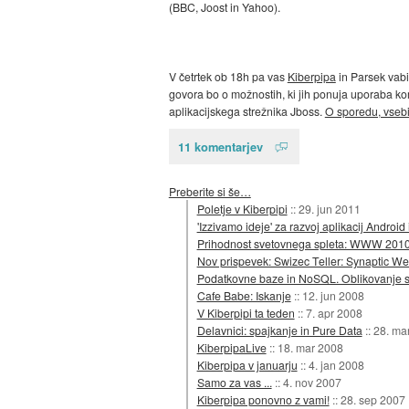
(BBC, Joost in Yahoo).
V četrtek ob 18h pa vas
Kiberpipa
in Parsek vab
govora bo o možnostih, ki jih ponuja uporaba kome
aplikacijskega strežnika Jboss.
O sporedu, vsebin
11 komentarjev
Preberite si še…
Poletje v Kiberpipi
::
29. jun 2011
'Izzivamo ideje' za razvoj aplikacij Andro
Prihodnost svetovnega spleta: WWW 201
Nov prispevek: Swizec Teller: Synaptic W
Podatkovne baze in NoSQL. Oblikovanje spor
Cafe Babe: Iskanje
::
12. jun 2008
V Kiberpipi ta teden
::
7. apr 2008
Delavnici: spajkanje in Pure Data
::
28. ma
KiberpipaLive
::
18. mar 2008
Kiberpipa v januarju
::
4. jan 2008
Samo za vas ...
::
4. nov 2007
Kiberpipa ponovno z vami!
::
28. sep 2007