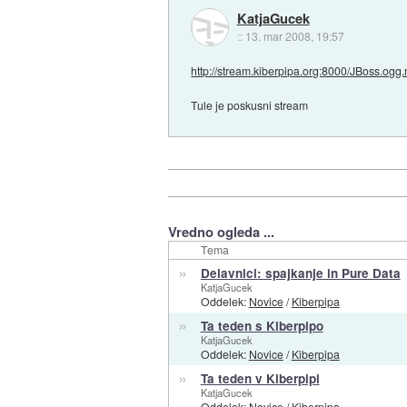
KatjaGucek
::
13. mar 2008, 19:57
http://stream.kiberpipa.org:8000/JBoss.ogg
Tule je poskusni stream
Vredno ogleda ...
Tema
»
Delavnici: spajkanje in Pure Data
KatjaGucek
Oddelek:
Novice
/
Kiberpipa
»
Ta teden s Kiberpipo
KatjaGucek
Oddelek:
Novice
/
Kiberpipa
»
Ta teden v Kiberpipi
KatjaGucek
Oddelek:
Novice
/
Kiberpipa