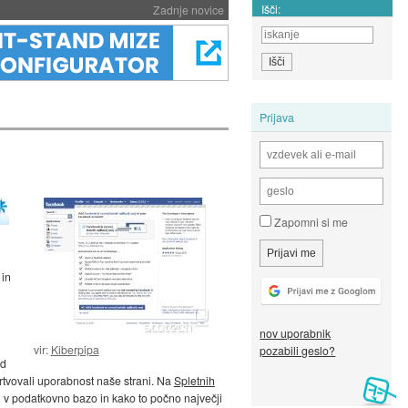
Išči:
Zadnje novice
Prijava
Zapomni si me
 in
nov uporabnik
vir:
Kiberpipa
pozabili geslo?
nd
rtvovali uporabnost naše strani. Na
Spletnih
 v podatkovno bazo in kako to počno največji