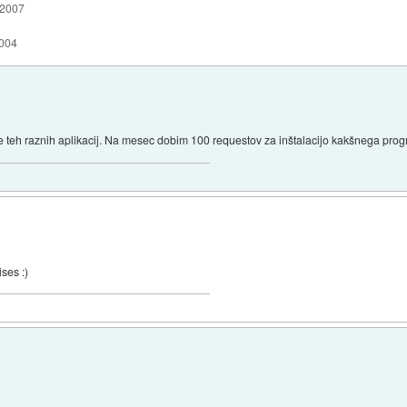
 2007
2004
e teh raznih aplikacij. Na mesec dobim 100 requestov za inštalacijo kakšnega progr
ises :)