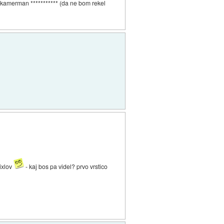
e kamerman *********** (da ne bom rekel
pixlov
- kaj bos pa videl? prvo vrstico