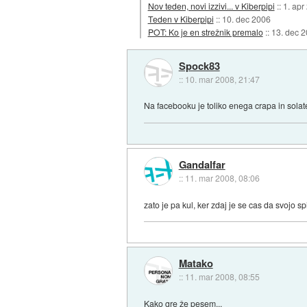
Nov teden, novi izzivi... v Kiberpipi
::
1. apr
Teden v Kiberpipi
::
10. dec 2006
POT: Ko je en strežnik premalo
::
13. dec 
Spock83
::
10. mar 2008, 21:47
Na facebooku je toliko enega crapa in solat
Gandalfar
::
11. mar 2008, 08:06
zato je pa kul, ker zdaj je se cas da svojo sp
Matako
::
11. mar 2008, 08:55
Kako gre že pesem...