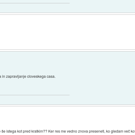
in zapravljanje cloveskega casa.
e istega kot pred kratkim?? Ker res me vedno znova preseneti, ko gledam več kot