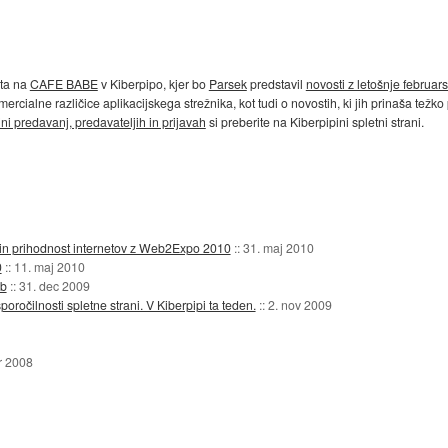
ita na
CAFE BABE
v Kiberpipo, kjer bo
Parsek
predstavil
novosti z letošnje februa
rcialne različice aplikacijskega strežnika, kot tudi o novostih, ki jih prinaša težk
i predavanj, predavateljih in prijavah
si preberite na Kiberpipini spletni strani.
id in prihodnost internetov z Web2Expo 2010
::
31. maj 2010
0
::
11. maj 2010
eb
::
31. dec 2009
očilnosti spletne strani. V Kiberpipi ta teden.
::
2. nov 2009
r 2008