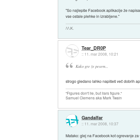
"So najlepše Facebook aplikacije že napis
vse ostale plehke in izrabljene."
/\/\.K.
Tear_DR0P
::
11. mar 2008, 10:21
Kako gre že pesem...
strogo gledano lahko napišeš več dobrih apli
"Figures don't lie, but liars figure."
Samuel Clemens aka Mark Twain
Gandalfar
::
11. mar 2008, 10:37
Matako: glej na Facebook kot ogrevanje za 