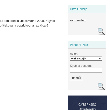
Hitre funkcije
seznam tem
rske konference Jboss World 2008
. Največ
o pričakovana odprtokodna različica 5
Posebni izpisi
Avtor:
Ključna beseda: