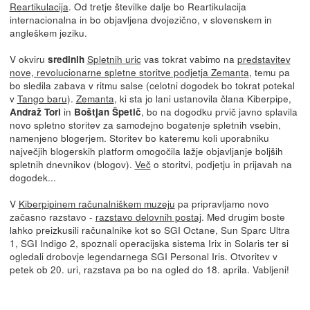
Reartikulacija
. Od tretje številke dalje bo Reartikulacija
internacionalna in bo objavljena dvojezično, v slovenskem in
angleškem jeziku.
V okviru
Spletnih uric
vas tokrat vabimo na
predstavitev
sredinih
nove, revolucionarne spletne storitve podjetja Zemanta
, temu pa
bo sledila zabava v ritmu salse (celotni dogodek bo tokrat potekal
v
Tango baru
).
Zemanta
, ki sta jo lani ustanovila člana Kiberpipe,
in
, bo na dogodku prvič javno splavila
Andraž Tori
Boštjan Špetič
novo spletno storitev za samodejno bogatenje spletnih vsebin,
namenjeno blogerjem. Storitev bo kateremu koli uporabniku
največjih blogerskih platform omogočila lažje objavljanje boljših
spletnih dnevnikov (blogov).
Več
o storitvi, podjetju in prijavah na
dogodek...
V
Kiberpipinem računalniškem muzeju
pa pripravljamo novo
začasno razstavo -
razstavo delovnih postaj
. Med drugim boste
lahko preizkusili računalnike kot so SGI Octane, Sun Sparc Ultra
1, SGI Indigo 2, spoznali operacijska sistema Irix in Solaris ter si
ogledali drobovje legendarnega SGI Personal Iris. Otvoritev v
petek ob 20. uri, razstava pa bo na ogled do 18. aprila. Vabljeni!