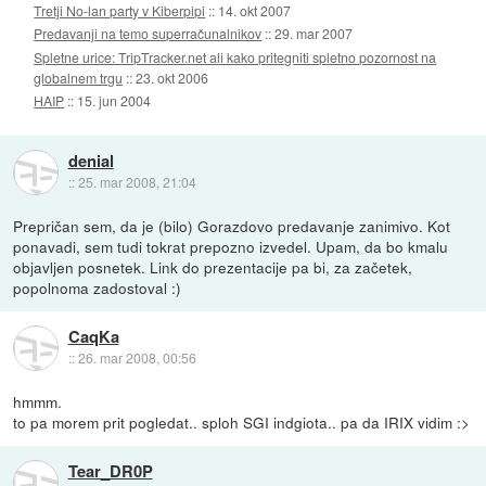
Tretji No-lan party v Kiberpipi
::
14. okt 2007
Predavanji na temo superračunalnikov
::
29. mar 2007
Spletne urice: TripTracker.net ali kako pritegniti spletno pozornost na
globalnem trgu
::
23. okt 2006
HAIP
::
15. jun 2004
denial
::
25. mar 2008, 21:04
Prepričan sem, da je (bilo) Gorazdovo predavanje zanimivo. Kot
ponavadi, sem tudi tokrat prepozno izvedel. Upam, da bo kmalu
objavljen posnetek. Link do prezentacije pa bi, za začetek,
popolnoma zadostoval :)
CaqKa
::
26. mar 2008, 00:56
hmmm.
to pa morem prit pogledat.. sploh SGI indgiota.. pa da IRIX vidim :>
Tear_DR0P