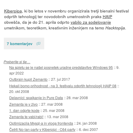
Kiberpipa
, ki bo letos v novembru organizirala tretji bienalni festival
odprtih tehnologij ter novodobnih umetnostnih praks
HAIP
obvešča, da je do 21. aprila odprto
vabilo za sodelovanje
umetnikom, teoretikom, kreativnim inženirjem na temo
.
Hacktopija
7 komentarjev
Preberite si še…
Na spletu se je našel posnetek uradne predstavitve Windows 95
::
9.
apr 2022
Outbrain kupil Zemanto
::
27. jul 2017
Hekali bomo prihodnost - na 3. festivalu odprtih tehnologij HAIP 08
::
20. okt 2008
Delavnici: spajkanje in Pure Data
::
28. mar 2008
Zemanta je v živo
::
27. mar 2008
1. dan odprte kode
::
25. mar 2008
Zemanta te vabi/rabi!
::
13. mar 2008
Optimizacija Mysql-a in vloga frontenda
::
24. jan 2008
Četrti No-lan party v Kiberpipi - C64 party
::
6. dec 2007