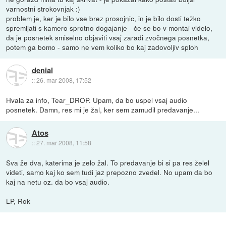
varnostni strokovnjak :)
problem je, ker je bilo vse brez prosojnic, in je bilo dosti težko
spremljati s kamero sprotno dogajanje - če se bo v montai videlo,
da je posnetek smiselno objaviti vsaj zaradi zvočnega posnetka,
potem ga bomo - samo ne vem koliko bo kaj zadovoljiv sploh
denial
::
26. mar 2008, 17:52
Hvala za info, Tear_DROP. Upam, da bo uspel vsaj audio
posnetek. Damn, res mi je žal, ker sem zamudil predavanje...
Atos
::
27. mar 2008, 11:58
Sva že dva, katerima je zelo žal. To predavanje bi si pa res želel
videti, samo kaj ko sem tudi jaz prepozno zvedel. No upam da bo
kaj na netu oz. da bo vsaj audio.
LP, Rok