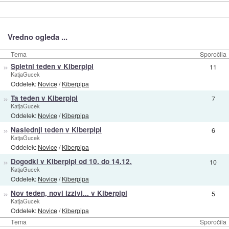
Vredno ogleda ...
Tema
Sporočila
»
Spletni teden v Kiberpipi
11
KatjaGucek
Oddelek:
Novice
/
Kiberpipa
»
Ta teden v Kiberpipi
7
KatjaGucek
Oddelek:
Novice
/
Kiberpipa
»
Naslednji teden v Kiberpipi
6
KatjaGucek
Oddelek:
Novice
/
Kiberpipa
»
Dogodki v Kiberpipi od 10. do 14.12.
10
KatjaGucek
Oddelek:
Novice
/
Kiberpipa
»
Nov teden, novi izzivi... v Kiberpipi
5
KatjaGucek
Oddelek:
Novice
/
Kiberpipa
Tema
Sporočila