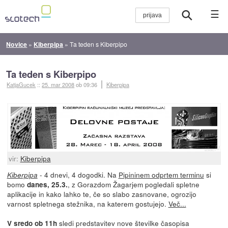
☰
Novice
»
Kiberpipa
»
Ta teden s Kiberpipo
Ta teden s Kiberpipo
KatjaGucek
::
25. mar 2008
ob 09:36
Kiberpipa
vir:
Kiberpipa
- 4 dnevi, 4 dogodki. Na
Pipininem odprtem terminu
si
Kiberpipa
bomo
, z Gorazdom Žagarjem pogledali spletne
danes, 25.3.
aplikacije in kako lahko te, če so slabo zasnovane, ogrozijo
varnost spletnega stežnika, na katerem gostujejo.
Več...
sledi predstavitev nove številke časopisa
V sredo ob 11h