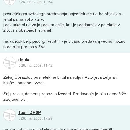
::
26. mar 2008, 10:54
posnetek gorazdovega predavanja najverjetneje ne bo objavljen -
je bil pa na voljo v živo
prav tako ni na voljo prezentacije, ker je predstavitev potekala v
živo, na obstoječih straneh
na video.kiberpipa.org/live.html - je v času predavanj vedno možno
spremljat prenos v živo
denial
::
26. mar 2008, 11:42
Zakaj Gorazdov posnetek ne bi bil na voljo? Avtorjeva želja ali
kakšen poseben vzrok.
Saj pravim, da sem prepozno izvedel. Predavanje je bilo namreč že
zaključeno :(
Tear_DR0P
::
26. mar 2008, 17:29
ne gorazd nima tu kaj skrivat - je pokazal kako postati boljši