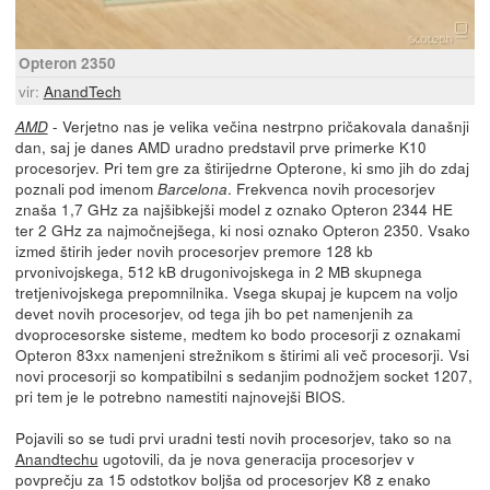
Opteron 2350
vir:
AnandTech
- Verjetno nas je velika večina nestrpno pričakovala današnji
AMD
dan, saj je danes AMD uradno predstavil prve primerke K10
procesorjev. Pri tem gre za štirijedrne Opterone, ki smo jih do zdaj
poznali pod imenom
. Frekvenca novih procesorjev
Barcelona
znaša 1,7 GHz za najšibkejši model z oznako Opteron 2344 HE
ter 2 GHz za najmočnejšega, ki nosi oznako Opteron 2350. Vsako
izmed štirih jeder novih procesorjev premore 128 kb
prvonivojskega, 512 kB drugonivojskega in 2 MB skupnega
tretjenivojskega prepomnilnika. Vsega skupaj je kupcem na voljo
devet novih procesorjev, od tega jih bo pet namenjenih za
dvoprocesorske sisteme, medtem ko bodo procesorji z oznakami
Opteron 83xx namenjeni strežnikom s štirimi ali več procesorji. Vsi
novi procesorji so kompatibilni s sedanjim podnožjem socket 1207,
pri tem je le potrebno namestiti najnovejši BIOS.
Pojavili so se tudi prvi uradni testi novih procesorjev, tako so na
Anandtechu
ugotovili, da je nova generacija procesorjev v
povprečju za 15 odstotkov boljša od procesorjev K8 z enako