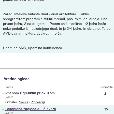
Zaradi Intelove butaste dual - dual arhitekture... lahko
sprogramiram program s štirimi threadi, poskrbim, da laufajo 1 na
prvem jedru, 2 na drugem,... Potem pa izmenično 1/2 jedra hoče
neke podatke iz naslednjega dual, to je 3/4 jedro. In obratno. Tu bo
AMDjeva arhitektura dvakrat hitrejša.
Upam na AMD, upam na konkurenco...
Vredno ogleda ...
Tema
Sporočila
»
Phenom z grenkim priokusom
21
sid911
Oddelek:
Novice
/
Procesorji
»
Barcelona zagledala luč sveta
35
sid911