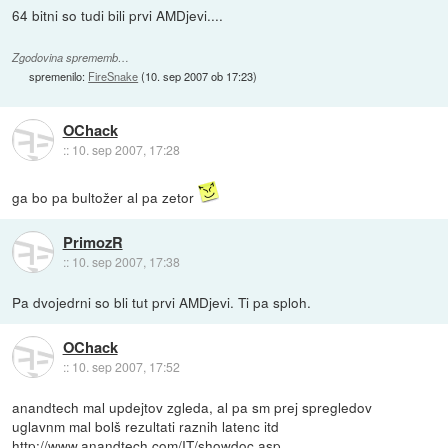
64 bitni so tudi bili prvi AMDjevi....
Zgodovina sprememb…
spremenilo:
FireSnake
(
10. sep 2007 ob 17:23
)
OChack
::
10. sep 2007, 17:28
ga bo pa bultožer al pa zetor
PrimozR
::
10. sep 2007, 17:38
Pa dvojedrni so bli tut prvi AMDjevi. Ti pa sploh.
OChack
::
10. sep 2007, 17:52
anandtech mal updejtov zgleda, al pa sm prej spregledov
uglavnm mal bolš rezultati raznih latenc itd
http://www.anandtech.com/IT/showdoc.asp...