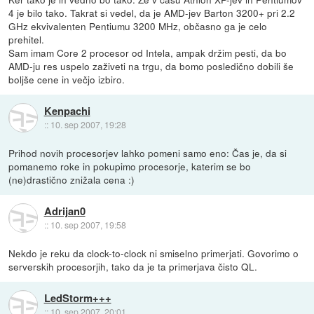
4 je bilo tako. Takrat si vedel, da je AMD-jev Barton 3200+ pri 2.2
GHz ekvivalenten Pentiumu 3200 MHz, občasno ga je celo
prehitel.
Sam imam Core 2 procesor od Intela, ampak držim pesti, da bo
AMD-ju res uspelo zaživeti na trgu, da bomo posledično dobili še
boljše cene in večjo izbiro.
Kenpachi
::
10. sep 2007, 19:28
Prihod novih procesorjev lahko pomeni samo eno: Čas je, da si
pomanemo roke in pokupimo procesorje, katerim se bo
(ne)drastično znižala cena :)
Adrijan0
::
10. sep 2007, 19:58
Nekdo je reku da clock-to-clock ni smiselno primerjati. Govorimo o
serverskih procesorjih, tako da je ta primerjava čisto QL.
LedStorm+++
::
10. sep 2007, 20:01