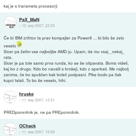
kaj je s transmeta procesorji
PaX_MaN
::
10. sep 2007, 22:33
Če bi IBM zrihtov ta prav kompajler za Power6 ... bi bilo še zelo
veselo
Sicer pa želim vse najboljše AMD-ju. Upam, da mu vsaj _nekaj_
rata.
Sicer je pa tole samo prva runda, ko se še otipavata. Bomo videli,
kaj bo z drugo. Kdo bo navalil s krošeji, kdo z aperkati. Me najbolj
zanima, če bo spuščen kak boleč podpasni. Pike bodo pa itak
kupci talali. To bo še veselo, hihi.
hruske
::
11. sep 2007, 12:31
PREDpomnilnik je, ne pa PREpomnilnik.
OChack
::
11. sep 2007, 15:39