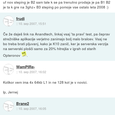
uf nov steping je B2 sam tale k se pa trenutno prodaja je pa B1 B2
je ta k gre na 3ghz+ B3 steping po pomoje vse ostalo leta 2008 :)
frudi
::
10. sep 2007, 15:51
Če že daješ link na Anandtech, linkaj vsaj 'ta pravi' test, pa čeprav
strežniške aplikacije verjetno zanimajo bolj malo bralcev. Vsaj ne
bo treba brati pljuvanj, kako je K10 zanič, ker je serverska verzija
na serverski plošči samo za 20% hitrejša v igrah od starih
Opteronov
.
WamPIRe-
::
10. sep 2007, 16:02
Kolikor vem ima 4x 64kb L1 in ne 128 kot je v novici.
lp, Jernej
Brane2
::
10. sep 2007, 16:05