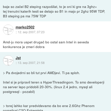
baje so začel B2 steping razpošilat, to je oni ki gre na 3ghz+
tej trenutni katerih testi se delajo so B1 in majo pr 2ghz 95W TDP,
B3 steping pa ma 75W TDP
marko2502
::
12. sep 2007, 07:23
Amd-ju mora uspet drugač bo ostal sam Intel in seveda
konkurenca je zmeri dobra
Jst
::
13. sep 2007, 21:58
> Pa dvojedrni so bli tut prvi AMDjevi. Ti pa sploh.
Intel si je pripravil teren s HyperThreadingom. To smo developerji
na server lepo pridobili 20-30%. (linux 2.4 jedro, mysql ali
postgresql - pozabil)
> torej lahko kar predvidevamo da bo ene 2.6Ghz Phenom
pomalical C2Q Extremista