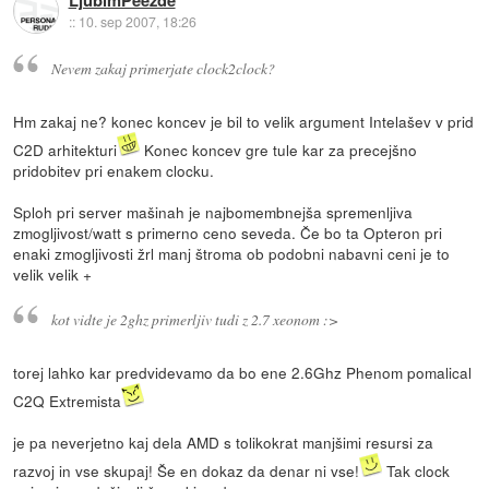
::
10. sep 2007, 18:26
Nevem zakaj primerjate clock2clock?
Hm zakaj ne? konec koncev je bil to velik argument Intelašev v prid
C2D arhitekturi
Konec koncev gre tule kar za precejšno
pridobitev pri enakem clocku.
Sploh pri server mašinah je najbomembnejša spremenljiva
zmogljivost/watt s primerno ceno seveda. Če bo ta Opteron pri
enaki zmogljivosti žrl manj štroma ob podobni nabavni ceni je to
velik velik +
kot vidte je 2ghz primerljiv tudi z 2.7 xeonom :>
torej lahko kar predvidevamo da bo ene 2.6Ghz Phenom pomalical
C2Q Extremista
je pa neverjetno kaj dela AMD s tolikokrat manjšimi resursi za
razvoj in vse skupaj! Še en dokaz da denar ni vse!
Tak clock