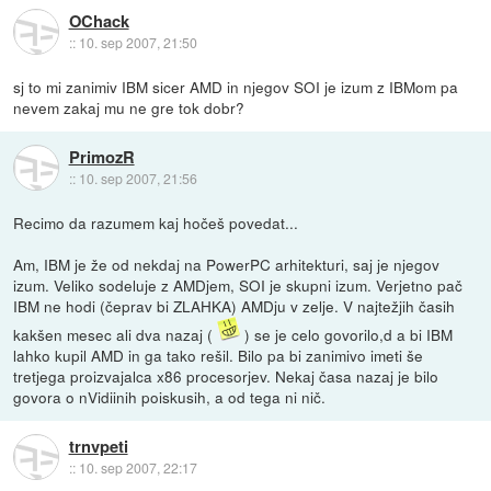
OChack
::
10. sep 2007, 21:50
sj to mi zanimiv IBM sicer AMD in njegov SOI je izum z IBMom pa
nevem zakaj mu ne gre tok dobr?
PrimozR
::
10. sep 2007, 21:56
Recimo da razumem kaj hočeš povedat...
Am, IBM je že od nekdaj na PowerPC arhitekturi, saj je njegov
izum. Veliko sodeluje z AMDjem, SOI je skupni izum. Verjetno pač
IBM ne hodi (čeprav bi ZLAHKA) AMDju v zelje. V najtežjih časih
kakšen mesec ali dva nazaj (
) se je celo govorilo,d a bi IBM
lahko kupil AMD in ga tako rešil. Bilo pa bi zanimivo imeti še
tretjega proizvajalca x86 procesorjev. Nekaj časa nazaj je bilo
govora o nVidiinih poiskusih, a od tega ni nič.
trnvpeti
::
10. sep 2007, 22:17