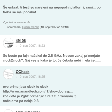
Še enkrat: ti testi so narejeni na nepopolni platformi, rami... bo
treba še mal počakat.
Zgodovina sprememb…
spremenilo:
LjubimPeezde
(
10. sep 2007 ob 18:10
)
49106
::
10. sep 2007, 18:23
Se boste pa fajn načakal do 2.8 GHz. Nevem zakaj primerjate
clock2clock?. Saj veste kako je to, če čebula nebi imela če......
OChack
::
10. sep 2007, 18:25
evo primerjava clock to clock
http://www.anandtech.com/IT/showdoc.asp...
kot vidte je 2ghz primerljiv tudi z 2.7 xeonom :>
načeloma pa nekje 2.3
LjubimPeezde