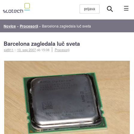
☰
Novice
»
Procesorji
»
Barcelona zagledala luč sveta
Barcelona zagledala luč sveta
sid911
::
10. sep 2007
ob 15:08
Procesorji