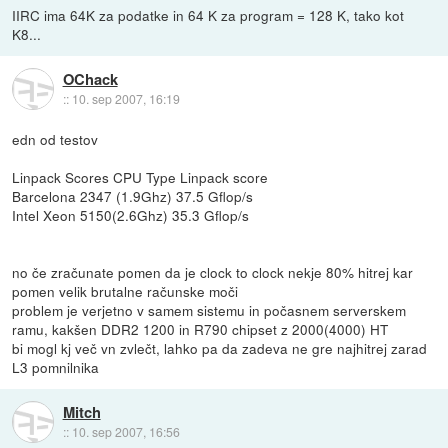
IIRC ima 64K za podatke in 64 K za program = 128 K, tako kot
K8...
OChack
::
10. sep 2007, 16:19
edn od testov
Linpack Scores CPU Type Linpack score
Barcelona 2347 (1.9Ghz) 37.5 Gflop/s
Intel Xeon 5150(2.6Ghz) 35.3 Gflop/s
no če zračunate pomen da je clock to clock nekje 80% hitrej kar
pomen velik brutalne računske moči
problem je verjetno v samem sistemu in počasnem serverskem
ramu, kakšen DDR2 1200 in R790 chipset z 2000(4000) HT
bi mogl kj več vn zvlečt, lahko pa da zadeva ne gre najhitrej zarad
L3 pomnilnika
Mitch
::
10. sep 2007, 16:56