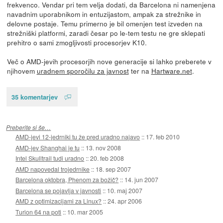
frekvenco. Vendar pri tem velja dodati, da Barcelona ni namenjena
navadnim uporabnikom in entuzijastom, ampak za strežnike in
delovne postaje. Temu primerno je bil omenjen test izveden na
strežniški platformi, zaradi česar po le-tem testu ne gre sklepati
prehitro o sami zmogljivosti procesorjev K10.
Več o AMD-jevih procesorjih nove generacije si lahko preberete v
njihovem
uradnem sporočilu za javnost
ter na
Hartware.net
.
35 komentarjev
Preberite si še…
AMD-jevi 12-jedrniki tu že pred uradno najavo
::
17. feb 2010
AMD-jev Shanghai je tu
::
13. nov 2008
Intel Skulltrail tudi uradno
::
20. feb 2008
AMD napovedal trojedrnike
::
18. sep 2007
Barcelona oktobra, Phenom za božič?
::
14. jun 2007
Barcelona se pojavlja v javnosti
::
10. maj 2007
AMD z optimizacijami za Linux?
::
24. apr 2006
Turion 64 na poti
::
10. mar 2005