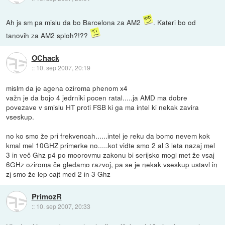
Ah js sm pa mislu da bo Barcelona za AM2
. Kateri bo od
tanovih za AM2 sploh?!??
OChack
::
10. sep 2007, 20:19
mislm da je agena oziroma phenom x4
važn je da bojo 4 jedrniki pocen ratal.....ja AMD ma dobre
povezave v smislu HT proti FSB ki ga ma intel ki nekak zavira
vseskup.
no ko smo že pri frekvencah......intel je reku da bomo nevem kok
kmal mel 10GHZ primerke no.....kot vidte smo 2 al 3 leta nazaj mel
3 in več Ghz p4 po moorovmu zakonu bi serijsko mogl met že vsaj
6GHz oziroma če gledamo razvoj, pa se je nekak vseskup ustavl in
zj smo že lep cajt med 2 in 3 Ghz
PrimozR
::
10. sep 2007, 20:33