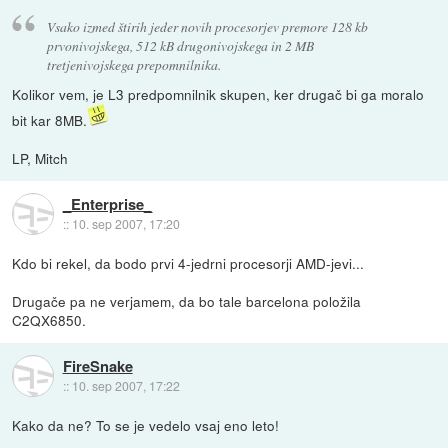
Vsako izmed štirih jeder novih procesorjev premore 128 kb
prvonivojskega, 512 kB drugonivojskega in 2 MB
tretjenivojskega prepomnilnika.
Kolikor vem, je L3 predpomnilnik skupen, ker drugač bi ga moralo
bit kar 8MB.
LP, Mitch
_Enterprise_
::
10. sep 2007, 17:20
Kdo bi rekel, da bodo prvi 4-jedrni procesorji AMD-jevi...
Drugače pa ne verjamem, da bo tale barcelona položila
C2QX6850.
FireSnake
::
10. sep 2007, 17:22
Kako da ne? To se je vedelo vsaj eno leto!