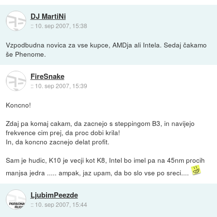
DJ MartiNi
::
10. sep 2007, 15:38
Vzpodbudna novica za vse kupce, AMDja ali Intela. Sedaj čakamo
še Phenome.
FireSnake
::
10. sep 2007, 15:39
Koncno!
Zdaj pa komaj cakam, da zacnejo s steppingom B3, in navijejo
frekvence cim prej, da proc dobi krila!
In, da koncno zacnejo delat profit.
Sam je hudic, K10 je vecji kot K8, Intel bo imel pa na 45nm procih
manjsa jedra ..... ampak, jaz upam, da bo slo vse po sreci....
LjubimPeezde
::
10. sep 2007, 15:44