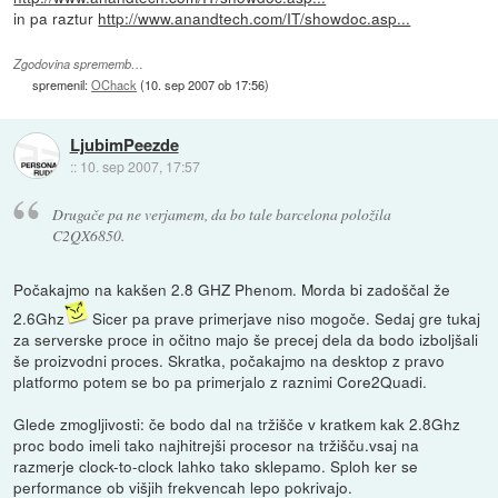
in pa raztur
http://www.anandtech.com/IT/showdoc.asp...
Zgodovina sprememb…
spremenil:
OChack
(
10. sep 2007 ob 17:56
)
LjubimPeezde
::
10. sep 2007, 17:57
Drugače pa ne verjamem, da bo tale barcelona položila
C2QX6850.
Počakajmo na kakšen 2.8 GHZ Phenom. Morda bi zadoščal že
2.6Ghz
Sicer pa prave primerjave niso mogoče. Sedaj gre tukaj
za serverske proce in očitno majo še precej dela da bodo izboljšali
še proizvodni proces. Skratka, počakajmo na desktop z pravo
platformo potem se bo pa primerjalo z raznimi Core2Quadi.
Glede zmogljivosti: če bodo dal na tržišče v kratkem kak 2.8Ghz
proc bodo imeli tako najhitrejši procesor na tržišču.vsaj na
razmerje clock-to-clock lahko tako sklepamo. Sploh ker se
performance ob višjih frekvencah lepo pokrivajo.