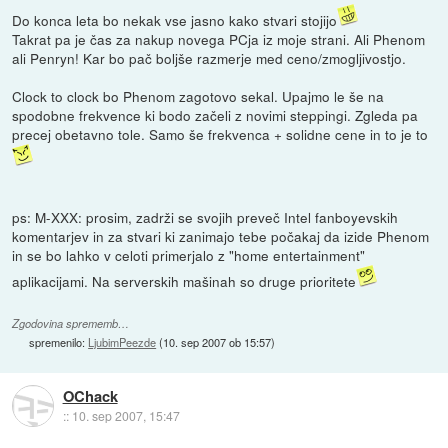
Do konca leta bo nekak vse jasno kako stvari stojijo
Takrat pa je čas za nakup novega PCja iz moje strani. Ali Phenom
ali Penryn! Kar bo pač boljše razmerje med ceno/zmogljivostjo.
Clock to clock bo Phenom zagotovo sekal. Upajmo le še na
spodobne frekvence ki bodo začeli z novimi steppingi. Zgleda pa
precej obetavno tole. Samo še frekvenca + solidne cene in to je to
ps: M-XXX: prosim, zadrži se svojih preveč Intel fanboyevskih
komentarjev in za stvari ki zanimajo tebe počakaj da izide Phenom
in se bo lahko v celoti primerjalo z "home entertainment"
aplikacijami. Na serverskih mašinah so druge prioritete
Zgodovina sprememb…
spremenilo:
LjubimPeezde
(
10. sep 2007 ob 15:57
)
OChack
::
10. sep 2007, 15:47