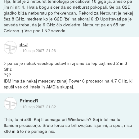
Hja, Intel je z netburst tehnologijo pričakoval 10 giga ja, zneslo pa
jim ni niti 4. Hvala bogu sicer da so netburst pokopali. Se pa C2D
gladko bliža netburstu po frekvencah. Rekord za Netburst je nekaj
čez 8 GHz, medtem ko je C2D 'že' na skoraj 6 :D Upoštevati pa je
seveda treba, da je 6 GHz čip dvojedrn, Netburst pa en 65 nm
Celeron :) Vse pod LN2 seveda.
dr.J
::
10. sep 2007, 21:26
> pa se je nekak vseskup ustavl in zj smo že lep cajt med 2 in 3
Ghz
???
IBM ima že nekaj mesecev zunaj Power 6 procesor na 4.7 GHz, ki
spuši vse od Intela in AMDja skupaj.
PrimozR
::
10. sep 2007, 21:32
Thja, to ni x86. Kaj ti pomaga pri Windowsih? Sej intel ma tut
Itanium procesorje. Brute force so bili svojčas izjemni, a spet, niso
x86 in ti to ne pomaga nič.