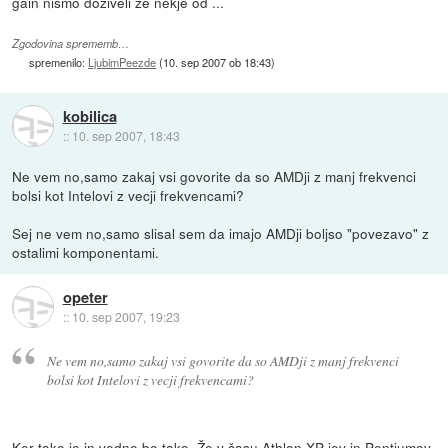
gain nismo doživeli že nekje od ...
Zgodovina sprememb…
spremenilo:
LjubimPeezde
(
10. sep 2007 ob 18:43
)
kobilica
::
10. sep 2007, 18:43
Ne vem no,samo zakaj vsi govorite da so AMDji z manj frekvenci
bolsi kot Intelovi z vecji frekvencami?
Sej ne vem no,samo slisal sem da imajo AMDji boljso "povezavo" z
ostalimi komponentami.
opeter
::
10. sep 2007, 19:23
Ne vem no,samo zakaj vsi govorite da so AMDji z manj frekvenci
bolsi kot Intelovi z vecji frekvencami?
Ker tako je in vedno bo tako. Že v času Athlon XP-jev in Pentiumov