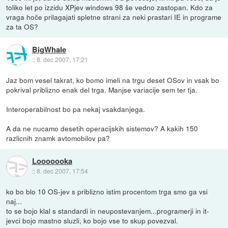
toliko let po izzidu XPjev windows 98 še vedno zastopan. Kdo za
vraga hoče prilagajati spletne strani za neki prastari IE in programe
za ta OS?
BigWhale
::
8. dec 2007, 17:21
Jaz bom vesel takrat, ko bomo imeli na trgu deset OSov in vsak bo
pokrival priblizno enak del trga. Manjse variacije sem ter tja.
Interoperabilnost bo pa nekaj vsakdanjega.
A da ne nucamo desetih operacijskih sistemov? A kakih 150
razlicnih znamk avtomobilov pa?
Looooooka
::
8. dec 2007, 17:54
ko bo blo 10 OS-jev s priblizno istim procentom trga smo ga vsi
naj...
to se bojo klal s standardi in neupostevanjem...programerji in it-
jevci bojo mastno sluzli, ko bojo vse to skup povezval.