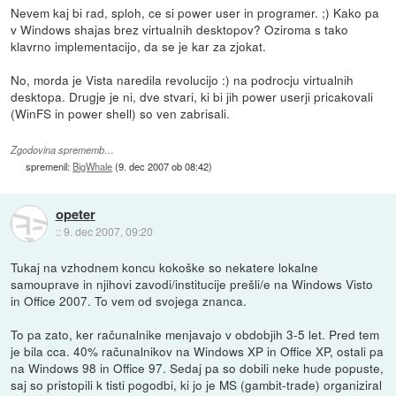
Nevem kaj bi rad, sploh, ce si power user in programer. ;) Kako pa
v Windows shajas brez virtualnih desktopov? Oziroma s tako
klavrno implementacijo, da se je kar za zjokat.
No, morda je Vista naredila revolucijo :) na podrocju virtualnih
desktopa. Drugje je ni, dve stvari, ki bi jih power userji pricakovali
(WinFS in power shell) so ven zabrisali.
Zgodovina sprememb…
spremenil:
BigWhale
(
9. dec 2007 ob 08:42
)
opeter
::
9. dec 2007, 09:20
Tukaj na vzhodnem koncu kokoške so nekatere lokalne
samouprave in njihovi zavodi/institucije prešli/e na Windows Visto
in Office 2007. To vem od svojega znanca.
To pa zato, ker računalnike menjavajo v obdobjih 3-5 let. Pred tem
je bila cca. 40% računalnikov na Windows XP in Office XP, ostali pa
na Windows 98 in Office 97. Sedaj pa so dobili neke hude popuste,
saj so pristopili k tisti pogodbi, ki jo je MS (gambit-trade) organiziral