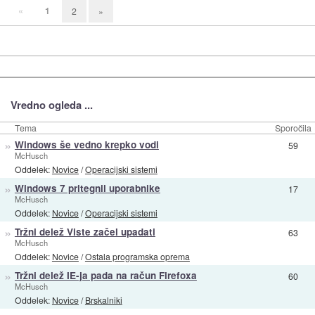
«
1
2
»
Vredno ogleda ...
Tema
Sporočila
»
Windows še vedno krepko vodi
59
McHusch
Oddelek:
Novice
/
Operacijski sistemi
»
Windows 7 pritegnil uporabnike
17
McHusch
Oddelek:
Novice
/
Operacijski sistemi
»
Tržni delež Viste začel upadati
63
McHusch
Oddelek:
Novice
/
Ostala programska oprema
»
Tržni delež IE-ja pada na račun Firefoxa
60
McHusch
Oddelek:
Novice
/
Brskalniki