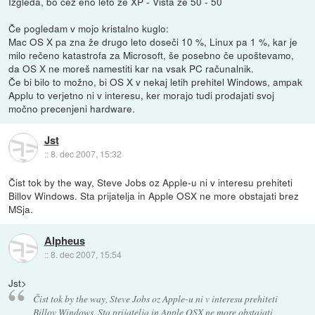
Izgleda, bo čez eno leto že XP - Vista že 50 - 50
Če pogledam v mojo kristalno kuglo:
Mac OS X pa zna že drugo leto doseči 10 %, Linux pa 1 %, kar je
milo rečeno katastrofa za Microsoft, še posebno če upoštevamo,
da OS X ne moreš namestiti kar na vsak PC računalnik.
Če bi bilo to možno, bi OS X v nekaj letih prehitel Windows, ampak
Applu to verjetno ni v interesu, ker morajo tudi prodajati svoj
močno precenjeni hardware.
Jst
::
8. dec 2007, 15:32
Čist tok by the way, Steve Jobs oz Apple-u ni v interesu prehiteti
Billov Windows. Sta prijatelja in Apple OSX ne more obstajati brez
MSja.
Alpheus
::
8. dec 2007, 15:54
Jst>
Čist tok by the way, Steve Jobs oz Apple-u ni v interesu prehiteti
Billov Windows. Sta prijatelja in Apple OSX ne more obstajati