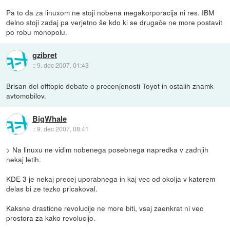
Pa to da za linuxom ne stoji nobena megakorporacija ni res. IBM
delno stoji zadaj pa verjetno še kdo ki se drugače ne more postavit
po robu monopolu.
gzibret
::
9. dec 2007, 01:43
Brisan del offtopic debate o precenjenosti Toyot in ostalih znamk
avtomobilov.
BigWhale
::
9. dec 2007, 08:41
> Na linuxu ne vidim nobenega posebnega napredka v zadnjih
nekaj letih.
KDE 3 je nekaj precej uporabnega in kaj vec od okolja v katerem
delas bi ze tezko pricakoval.
Kaksne drasticne revolucije ne more biti, vsaj zaenkrat ni vec
prostora za kako revolucijo.