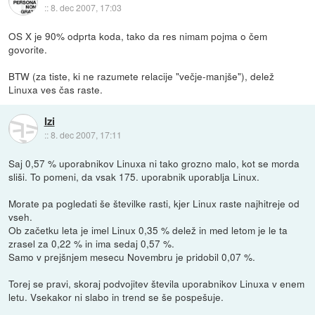
::
8. dec 2007, 17:03
OS X je 90% odprta koda, tako da res nimam pojma o čem
govorite.
BTW (za tiste, ki ne razumete relacije "večje-manjše"), delež
Linuxa ves čas raste.
Izi
::
8. dec 2007, 17:11
Saj 0,57 % uporabnikov Linuxa ni tako grozno malo, kot se morda
sliši. To pomeni, da vsak 175. uporabnik uporablja Linux.
Morate pa pogledati še številke rasti, kjer Linux raste najhitreje od
vseh.
Ob začetku leta je imel Linux 0,35 % delež in med letom je le ta
zrasel za 0,22 % in ima sedaj 0,57 %.
Samo v prejšnjem mesecu Novembru je pridobil 0,07 %.
Torej se pravi, skoraj podvojitev števila uporabnikov Linuxa v enem
letu. Vsekakor ni slabo in trend se še pospešuje.