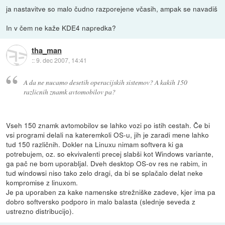
ja nastavitve so malo čudno razporejene včasih, ampak se navadiš
In v čem ne kaže KDE4 napredka?
tha_man
::
9. dec 2007, 14:41
A da ne nucamo desetih operacijskih sistemov? A kakih 150
razlicnih znamk avtomobilov pa?
Vseh 150 znamk avtomobilov se lahko vozi po istih cestah. Če bi
vsi programi delali na kateremkoli OS-u, jih je zaradi mene lahko
tud 150 različnih. Dokler na Linuxu nimam softvera ki ga
potrebujem, oz. so ekvivalenti precej slabši kot Windows variante,
ga pač ne bom uporabljal. Dveh desktop OS-ov res ne rabim, in
tud windowsi niso tako zelo dragi, da bi se splačalo delat neke
kompromise z linuxom.
Je pa uporaben za kake namenske strežniške zadeve, kjer ima pa
dobro softversko podporo in malo balasta (slednje seveda z
ustrezno distribucijo).