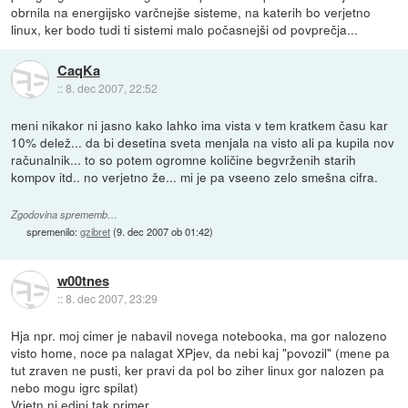
obrnila na energijsko varčnejše sisteme, na katerih bo verjetno
linux, ker bodo tudi ti sistemi malo počasnejši od povprečja...
CaqKa
::
8. dec 2007, 22:52
meni nikakor ni jasno kako lahko ima vista v tem kratkem času kar
10% delež... da bi desetina sveta menjala na visto ali pa kupila nov
računalnik... to so potem ogromne količine begvrženih starih
kompov itd.. no verjetno že... mi je pa vseeno zelo smešna cifra.
Zgodovina sprememb…
spremenilo:
gzibret
(
9. dec 2007 ob 01:42
)
w00tnes
::
8. dec 2007, 23:29
Hja npr. moj cimer je nabavil novega notebooka, ma gor nalozeno
visto home, noce pa nalagat XPjev, da nebi kaj "povozil" (mene pa
tut zraven ne pusti, ker pravi da pol bo ziher linux gor nalozen pa
nebo mogu igrc spilat)
Vrjetn ni edini tak primer