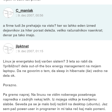
C_maniak
::
9. dec 2007, 00:56
a firme tudi že prehajajo na visto? ker so lahko eden izmed
dejavnikov za hiter porast deleža. veliko računalnikov naenkrat;
denar pa tako imajo.
jlpktnst
::
9. dec 2007, 01:15
Linux je energetsko bolj varčen sistem? 3 leta so rabli da
!!približno!! dela out-of-the box energy management na mojem
laptopu. Da ne govorim o tem, da sleep in hibernate (še) vedno ne
dela ok.
Porazno.
Pa gremo naprej. Na linuxu ne vidim nobenega posebnega
napredka v zadnjih nekaj letih. Iz mojega vidika je kvečjemu
slabše. Seveda pa se je malo bolj razširil na desktop (ubuntu). Jaz
sem pač power-user in programer in mi taka reč kaj malo pomeni.