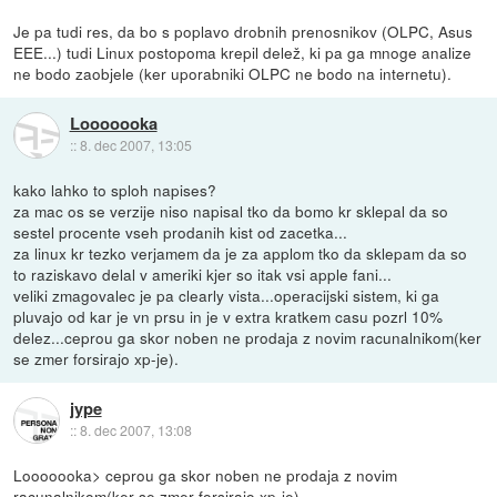
Je pa tudi res, da bo s poplavo drobnih prenosnikov (OLPC, Asus
EEE...) tudi Linux postopoma krepil delež, ki pa ga mnoge analize
ne bodo zaobjele (ker uporabniki OLPC ne bodo na internetu).
Looooooka
::
8. dec 2007, 13:05
kako lahko to sploh napises?
za mac os se verzije niso napisal tko da bomo kr sklepal da so
sestel procente vseh prodanih kist od zacetka...
za linux kr tezko verjamem da je za applom tko da sklepam da so
to raziskavo delal v ameriki kjer so itak vsi apple fani...
veliki zmagovalec je pa clearly vista...operacijski sistem, ki ga
pluvajo od kar je vn prsu in je v extra kratkem casu pozrl 10%
delez...ceprou ga skor noben ne prodaja z novim racunalnikom(ker
se zmer forsirajo xp-je).
jype
::
8. dec 2007, 13:08
Looooooka> ceprou ga skor noben ne prodaja z novim
racunalnikom(ker se zmer forsirajo xp-je).