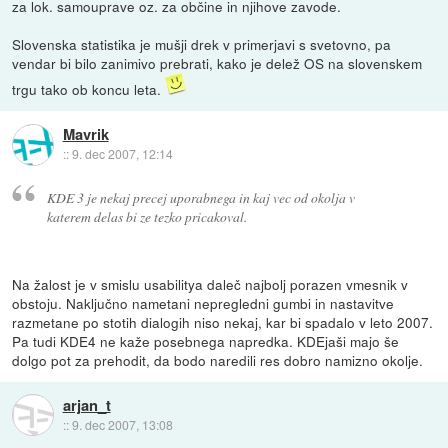
za lok. samouprave oz. za občine in njihove zavode.
Slovenska statistika je mušji drek v primerjavi s svetovno, pa
vendar bi bilo zanimivo prebrati, kako je delež OS na slovenskem
trgu tako ob koncu leta.
Mavrik
::
9. dec 2007, 12:14
KDE 3 je nekaj precej uporabnega in kaj vec od okolja v
katerem delas bi ze tezko pricakoval.
Na žalost je v smislu usabilitya daleč najbolj porazen vmesnik v
obstoju. Naključno nametani nepregledni gumbi in nastavitve
razmetane po stotih dialogih niso nekaj, kar bi spadalo v leto 2007.
Pa tudi KDE4 ne kaže posebnega napredka. KDEjaši majo še
dolgo pot za prehodit, da bodo naredili res dobro namizno okolje.
arjan_t
::
9. dec 2007, 13:08