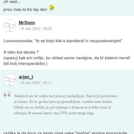
oh wait...
prou mas.to bo lep dan
MrStein
::
8. dec 2007, 18:05
Loooooooooka: "to se bojo klal s standardi in neupostevanjem"
A tako kot danes ?
(opazuj kak eni cvilijo, ko oblast samo namigne, da bi sistemi morali
biti bolj interoperabilni.)
arjan_t
::
8. dec 2007, 18:11
Nekateri ste še vedno kar precej zaslepljeni. Največji poraženec
je Linux. Sicer ga kar precej uporabljam, vendar sem realen.
Glede na to, koliko je govorjenja o Linuxu in koliko časa že
obstaja, bi moral imeti vsaj 25% svetovnega trga.
razlika je da linux za samo nima neke "močne" enotne korporacije