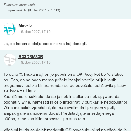
Zgodovina sprememb…
spremenil:
Izi
(
8. dec 2007 ob 17:12
)
Mavrik
::
8. dec 2007, 17:12
Ja, do konca stoletja bodo morda kaj dosegli.
R33D3M33R
::
8. dec 2007, 17:15
To da je % linuxa majhen je popolnoma OK. Večji kot bo % slabše
bo. Res, da se bodo morda pričele izdajati verzije priljubljenih
programov tudi za Linux, vendar se bo povečalo tudi število piscev
zle kode za Linux.
Zadnjič me je šokiralo, da se je nek installer za nek spyware dal
pognati v wine, namestiti in celo integrirati v pult kar je nedopustno!
Wine me sploh vprašal ni, če mu dovolim dati program v pult,
ampak ga je samodejno dodal. Predstavljajte si sedaj enega
n00ba, ki ne zna killat procesa - pa smo tam...
Všeč mi je, da se delež modernih OS povečuje, ni mi pa všeč, da je