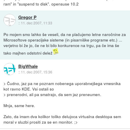
ram" in "suspend to disk". opensuse 10.2
Gregor P
::
11. dec 2007, 11:33
Po mojem smo lahko še veseli, da ne plačujemo letne naročnine za
Microsoftove operacijske sisteme (in pisarniške programe etc.) ...
verjetno bi že jo, če ne bi bilo konkurence na trgu, pa če ima še
tako majhen odstotni delež
BigWhale
::
11. dec 2007, 15:36
> Čudno, jaz pa ne poznam nobenega uporabnejšega vmesnika
kot ravno KDE. Vsi ostali so
> prenerodni, ali pa smatrajo, da sem jaz preneumen.
Mnja, same here.
Zato, da imam dva kolikor toliko delujoca virtualna desktopa sem
moral v sluzbi prositi za se en monitor. ;>