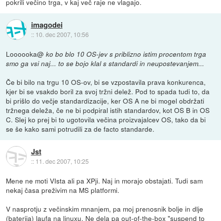
pokrili večino trga, v kaj več raje ne vlagajo.
imagodei
::
10. dec 2007, 10:56
Loooooka@
ko bo blo 10 OS-jev s priblizno istim procentom trga
smo ga vsi naj... to se bojo klal s standardi in neupostevanjem...
Če bi bilo na trgu 10 OS-ov, bi se vzpostavila prava konkurenca,
kjer bi se vsakdo boril za svoj tržni delež. Pod to spada tudi to, da
bi prišlo do večje standardizacije, ker OS A ne bi mogel obdržati
tržnega deleža, če ne bi podpiral istih standardov, kot OS B in OS
C. Slej ko prej bi to ugotovila večina proizvajalcev OS, tako da bi
se še kako sami potrudili za de facto standarde.
Jst
::
11. dec 2007, 10:25
Mene ne moti VIsta ali pa XPji. Naj in morajo obstajati. Tudi sam
nekaj časa preživim na MS platformi.
V nasprotju z večinskim mnanjem, pa moj prenosnik bolje in dlje
(baterija) laufa na linuxu. Ne dela pa out-of-the-box "suspend to