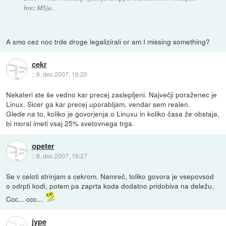
brez MSja.
A smo cez noc trde droge legalizirali or am I missing something?
cekr
::
8. dec 2007, 16:20
Nekateri ste še vedno kar precej zaslepljeni. Največji poraženec je
Linux. Sicer ga kar precej uporabljam, vendar sem realen.
Glede na to, koliko je govorjenja o Linuxu in koliko časa že obstaja,
bi moral imeti vsaj 25% svetovnega trga.
opeter
::
8. dec 2007, 16:27
Se v celoti strinjam s cekrom. Namreč, toliko govora je vsepovsod
o odrpti kodi, potem pa zaprta koda dodatno pridobiva na deležu.
Ccc... ccc...
jype