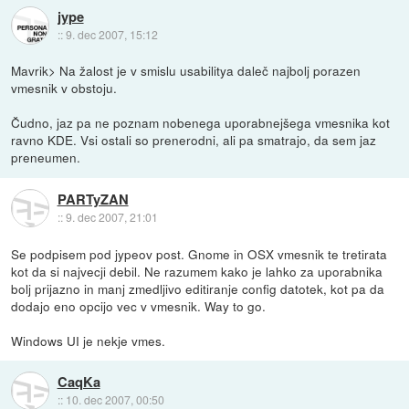
jype
::
9. dec 2007, 15:12
Mavrik> Na žalost je v smislu usabilitya daleč najbolj porazen
vmesnik v obstoju.
Čudno, jaz pa ne poznam nobenega uporabnejšega vmesnika kot
ravno KDE. Vsi ostali so prenerodni, ali pa smatrajo, da sem jaz
preneumen.
PARTyZAN
::
9. dec 2007, 21:01
Se podpisem pod jypeov post. Gnome in OSX vmesnik te tretirata
kot da si najvecji debil. Ne razumem kako je lahko za uporabnika
bolj prijazno in manj zmedljivo editiranje config datotek, kot pa da
dodajo eno opcijo vec v vmesnik. Way to go.
Windows UI je nekje vmes.
CaqKa
::
10. dec 2007, 00:50