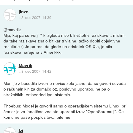
jinzo
::
8. dec 2007, 14:39
@mavrik:
Mja, kaj pa serverji ? ki zgleda niso bili všteti v raziskavo... mislim,
da take raziskave znajo bit kar trivialne, težko dobiti objektivne
rezultate :) Je pa res, da glede na odstotek OS X-a, je bila
raziskava narejena v Amerikkki.
Mavrik
::
8. dec 2007, 14:42
Meni je z besedila izvorne novice zelo jasno, da se govori seveda
o računalnikih za domačo oz. poslovno uporabo, ne pa o
strežniških, embedded ipd. sistemih.
Phoebus: Model je govoril samo o operacijskem sistemu Linux, pri
čemer je za fanatične zealote uporabil izraz "OpenSourcarji". Če
komu ne paše posplošitev... bite me.
Izi