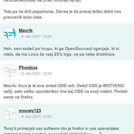
Tole pa ne drži popolnoma. Danes je že precej težko dobit nov
prenosnik brez viste.
Mavrik
::
8. dec 2007, 13:24
Heh, sam sodeč po hrupu, ki ga OpenSourcarji zganjajo, bi si
mislo, da ma Linux že vsaj 25% trga, ne pa neke drobtinice.
Phoebus
::
8. dec 2007, 13:44
Mavrik: linux je le ena izmed OSS reči. Delež OSS je BISTVENO
večji- zelo veliko uporabnikov ima kaj OSS na svoji mašini. Pomisli
samo na firefox.
moowy123
::
8. dec 2007, 13:50
Torej ti primerjaš oss software kto je firefox in oss operacijske
sisteme kamor spadajo operacijski sistemi linux .... ?