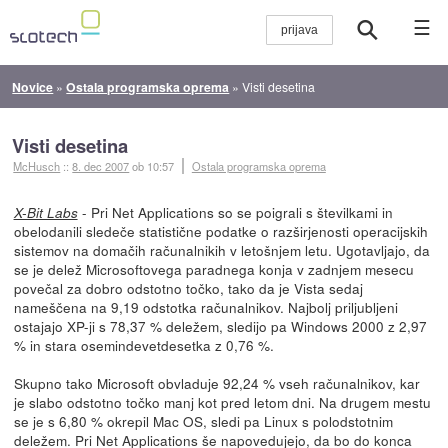
☰
Novice
»
Ostala programska oprema
»
Visti desetina
Visti desetina
McHusch
::
8. dec 2007
ob 10:57
Ostala programska oprema
- Pri Net Applications so se poigrali s številkami in
X-Bit Labs
obelodanili sledeče statistične podatke o razširjenosti operacijskih
sistemov na domačih računalnikih v letošnjem letu. Ugotavljajo, da
se je delež Microsoftovega paradnega konja v zadnjem mesecu
povečal za dobro odstotno točko, tako da je Vista sedaj
nameščena na 9,19 odstotka računalnikov. Najbolj priljubljeni
ostajajo XP-ji s 78,37 % deležem, sledijo pa Windows 2000 z 2,97
% in stara osemindevetdesetka z 0,76 %.
Skupno tako Microsoft obvladuje 92,24 % vseh računalnikov, kar
je slabo odstotno točko manj kot pred letom dni. Na drugem mestu
se je s 6,80 % okrepil Mac OS, sledi pa Linux s polodstotnim
deležem. Pri Net Applications še napovedujejo, da bo do konca