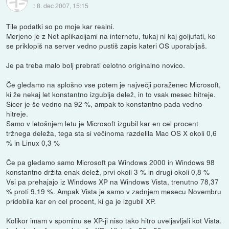
::
8. dec 2007, 15:15
Tile podatki so po moje kar realni.
Merjeno je z Net aplikacijami na internetu, tukaj ni kaj goljufati, ko
se priklopiš na server vedno pustiš zapis kateri OS uporabljaš.
Je pa treba malo bolj prebrati celotno originalno novico.
Če gledamo na splošno vse potem je največji poraženec Microsoft,
ki že nekaj let konstantno izgublja delež, in to vsak mesec hitreje.
Sicer je še vedno na 92 %, ampak to konstantno pada vedno
hitreje.
Samo v letošnjem letu je Microsoft izgubil kar en cel procent
tržnega deleža, tega sta si večinoma razdelila Mac OS X okoli 0,6
% in Linux 0,3 %
Če pa gledamo samo Microsoft pa Windows 2000 in Windows 98
konstantno držita enak delež, prvi okoli 3 % in drugi okoli 0,8 %
Vsi pa prehajajo iz Windows XP na Windows Vista, trenutno 78,37
% proti 9,19 %. Ampak Vista je samo v zadnjem mesecu Novembru
pridobila kar en cel procent, ki ga je izgubil XP.
Kolikor imam v spominu se XP-ji niso tako hitro uveljavljali kot Vista.