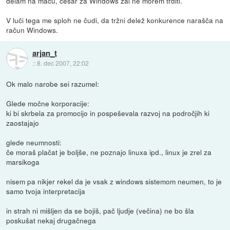
delam na macu, česar za Windows žal ne morem trditi.
V luči tega me sploh ne čudi, da tržni delež konkurence narašča na
račun Windows.
arjan_t
::
8. dec 2007, 22:02
Ok malo narobe sei razumel:
Glede močne korporacije:
ki bi skrbela za promocijo in pospeševala razvoj na področjih ki
zaostajajo
glede neumnosti:
če moraš plačat je boljše, ne poznajo linuxa ipd., linux je zrel za
marsikoga
nisem pa nikjer rekel da je vsak z windows sistemom neumen, to je
samo tvoja interpretacija
in strah ni mišljen da se bojiš, pač ljudje (večina) ne bo šla
poskušat nekaj drugačnega