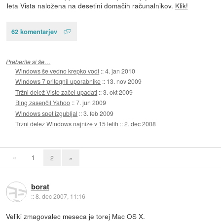
leta Vista naložena na desetini domačih računalnikov.
Klik!
62 komentarjev
Preberite si še…
Windows še vedno krepko vodi
::
4. jan 2010
Windows 7 pritegnil uporabnike
::
13. nov 2009
Tržni delež Viste začel upadati
::
3. okt 2009
Bing zasenčil Yahoo
::
7. jun 2009
Windows spet izgubljal
::
3. feb 2009
Tržni delež Windows najniže v 15 letih
::
2. dec 2008
«
1
2
»
borat
::
8. dec 2007, 11:16
Veliki zmagovalec meseca je torej Mac OS X.