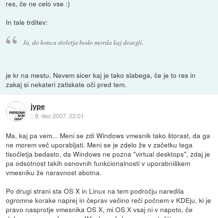
res, če ne celo vse :)
In tale trditev:
Ja, do konca stoletja bodo morda kaj dosegli.
je kr na mestu. Nevem sicer kaj je tako slabega, če je to res in
zakaj si nekateri zatiskate oči pred tem.
jype
::
8. dec 2007, 22:01
Ma, kaj pa vem... Meni se zdi Windows vmesnik tako štorast, da ga
ne morem več uporabljati. Meni se je zdelo že v začetku tega
tisočletja bedasto, da Windows ne pozna "virtual desktops", zdaj je
pa odsotnost takih osnovnih funkcionalnosti v uporabniškem
vmesniku že naravnost abotna.
Po drugi strani sta OS X in Linux na tem področju naredila
ogromne korake naprej in čeprav večino reči počnem v KDEju, ki je
pravo nasprotje vmesnika OS X, mi OS X vsaj ni v napoto, če