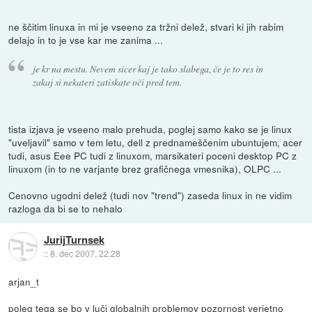
ne ščitim linuxa in mi je vseeno za tržni delež, stvari ki jih rabim
delajo in to je vse kar me zanima ...
je kr na mestu. Nevem sicer kaj je tako slabega, če je to res in
zakaj si nekateri zatiskate oči pred tem.
tista izjava je vseeno malo prehuda, poglej samo kako se je linux
"uveljavil" samo v tem letu, dell z prednameščenim ubuntujem, acer
tudi, asus Eee PC tudi z linuxom, marsikateri poceni desktop PC z
linuxom (in to ne varjante brez grafičnega vmesnika), OLPC ...
Cenovno ugodni delež (tudi nov "trend") zaseda linux in ne vidim
razloga da bi se to nehalo
JurijTurnsek
::
8. dec 2007, 22:28
arjan_t
poleg tega se bo v luči globalnih problemov pozornost verjetno