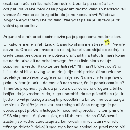
osebnem računalniku naložen recimo Ubuntu pa sem že itak
obupal. Na vsake tolko časa pogledam recimo kako so napredovali
vendar še vedno se je zgodilo, da je na koncu slavil Windows.
Mogoče enkrat temu ne bo tako, zaenkrat pa še je. In tako je pri
večini uporabnikov.
Argument strah pred nečim novim pa je popolnoma neutemeljen.
Uf kako je mene strah Linux. Samo ko slišim me strese
. Ne gre
se za to. Gre se za navado na nekaj, kar si uporabljal do sedaj. In
glede česa preklopiš se je potrebno privaditi na tisto. In marsikomu
se ne da privajati na nekaj novega, če mu tisto staro deluje
popolnoma vredu. Kako že gre tisti rek? "If it ain't broke, don't fix
it!" In da bi bil to razlog za to, da ljudje nebi preklopili na nek nov
izdelek je milo rečeno zgrešeno mišljenje. Namreč: v tem je ravno
point! V čem je point, da menjaš neko stvar, če je popolnoma ista?
Ti moraš prepričati ljudi, da je tvoja stvar čeravno drugačna toliko
boljša, da je vredna truda, ki ga uporabiš, da se privadiš na njo. In
ljudje ne vidijo razloga zakaj bi presedlali na Linux - no vsaj jaz ga
ne vidim. Zdaj če je to stvar marketinga ali česa drugega je pa
seveda spet problem tistega, ki hoče nekaj prodat - v tem primeru
OSS skupnosti. A ni zanimivo, da kljub temu, da so OSS stvari
zastonj še vedno zaostajajo za komercialnimi rešitvami v smislu
tržnega deleža? Nekaj izmed tega kar se zapisal se pravi mora biti