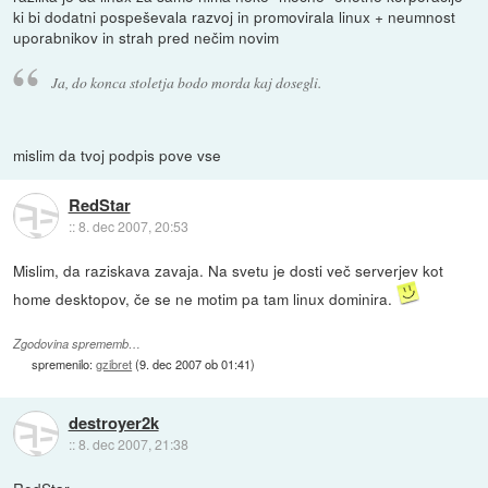
ki bi dodatni pospeševala razvoj in promovirala linux + neumnost
uporabnikov in strah pred nečim novim
Ja, do konca stoletja bodo morda kaj dosegli.
mislim da tvoj podpis pove vse
RedStar
::
8. dec 2007, 20:53
Mislim, da raziskava zavaja. Na svetu je dosti več serverjev kot
home desktopov, če se ne motim pa tam linux dominira.
Zgodovina sprememb…
spremenilo:
gzibret
(
9. dec 2007 ob 01:41
)
destroyer2k
::
8. dec 2007, 21:38
RedStar