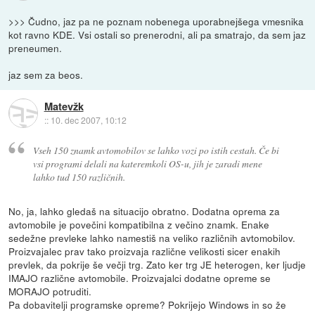
>>> Čudno, jaz pa ne poznam nobenega uporabnejšega vmesnika
kot ravno KDE. Vsi ostali so prenerodni, ali pa smatrajo, da sem jaz
preneumen.
jaz sem za beos.
Matevžk
::
10. dec 2007, 10:12
Vseh 150 znamk avtomobilov se lahko vozi po istih cestah. Če bi
vsi programi delali na kateremkoli OS-u, jih je zaradi mene
lahko tud 150 različnih.
No, ja, lahko gledaš na situacijo obratno. Dodatna oprema za
avtomobile je povečini kompatibilna z večino znamk. Enake
sedežne prevleke lahko namestiš na veliko različnih avtomobilov.
Proizvajalec prav tako proizvaja različne velikosti sicer enakih
prevlek, da pokrije še večji trg. Zato ker trg JE heterogen, ker ljudje
IMAJO različne avtomobile. Proizvajalci dodatne opreme se
MORAJO potruditi.
Pa dobavitelji programske opreme? Pokrijejo Windows in so že