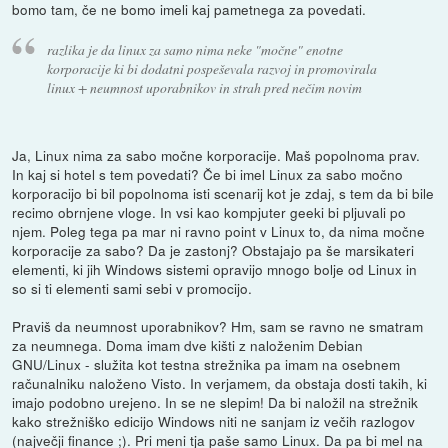
bomo tam, če ne bomo imeli kaj pametnega za povedati.
razlika je da linux za samo nima neke "močne" enotne
korporacije ki bi dodatni pospeševala razvoj in promovirala
linux + neumnost uporabnikov in strah pred nečim novim
Ja, Linux nima za sabo močne korporacije. Maš popolnoma prav.
In kaj si hotel s tem povedati? Če bi imel Linux za sabo močno
korporacijo bi bil popolnoma isti scenarij kot je zdaj, s tem da bi bile
recimo obrnjene vloge. In vsi kao kompjuter geeki bi pljuvali po
njem. Poleg tega pa mar ni ravno point v Linux to, da nima močne
korporacije za sabo? Da je zastonj? Obstajajo pa še marsikateri
elementi, ki jih Windows sistemi opravijo mnogo bolje od Linux in
so si ti elementi sami sebi v promocijo.
Praviš da neumnost uporabnikov? Hm, sam se ravno ne smatram
za neumnega. Doma imam dve kišti z naloženim Debian
GNU/Linux - služita kot testna strežnika pa imam na osebnem
računalniku naloženo Visto. In verjamem, da obstaja dosti takih, ki
imajo podobno urejeno. In se ne slepim! Da bi naložil na strežnik
kako strežniško edicijo Windows niti ne sanjam iz večih razlogov
(največji finance ;). Pri meni tja paše samo Linux. Da pa bi mel na