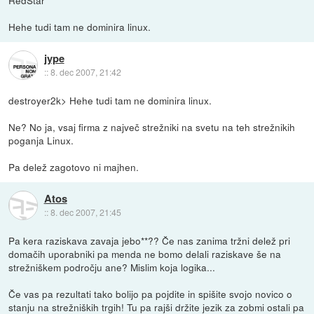
Hehe tudi tam ne dominira linux.
jype
::
8. dec 2007, 21:42
destroyer2k> Hehe tudi tam ne dominira linux.
Ne? No ja, vsaj firma z največ strežniki na svetu na teh strežnikih
poganja Linux.
Pa delež zagotovo ni majhen.
Atos
::
8. dec 2007, 21:45
Pa kera raziskava zavaja jebo**?? Če nas zanima tržni delež pri
domačih uporabniki pa menda ne bomo delali raziskave še na
strežniškem področju ane? Mislim koja logika...
Če vas pa rezultati tako bolijo pa pojdite in spišite svojo novico o
stanju na strežniških trgih! Tu pa rajši držite jezik za zobmi ostali pa