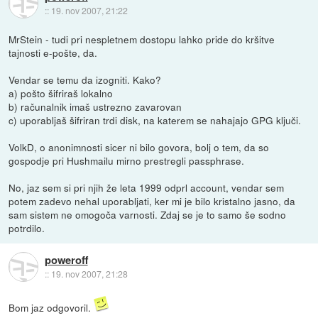
::
19. nov 2007, 21:22
MrStein - tudi pri nespletnem dostopu lahko pride do kršitve
tajnosti e-pošte, da.
Vendar se temu da izogniti. Kako?
a) pošto šifriraš lokalno
b) računalnik imaš ustrezno zavarovan
c) uporabljaš šifriran trdi disk, na katerem se nahajajo GPG ključi.
VolkD, o anonimnosti sicer ni bilo govora, bolj o tem, da so
gospodje pri Hushmailu mirno prestregli passphrase.
No, jaz sem si pri njih že leta 1999 odprl account, vendar sem
potem zadevo nehal uporabljati, ker mi je bilo kristalno jasno, da
sam sistem ne omogoča varnosti. Zdaj se je to samo še sodno
potrdilo.
poweroff
::
19. nov 2007, 21:28
Bom jaz odgovoril.