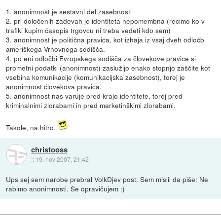
1. anonimnost je sestavni del zasebnosti
2. pri določenih zadevah je identiteta nepomembna (recimo ko v
trafiki kupim časopis trgovcu ni treba vedeti kdo sem)
3. anonimnost je politična pravica, kot izhaja iz vsaj dveh odločb
ameriškega Vrhovnega sodišča.
4. po eni odločbi Evropskega sodišča za človekove pravice si
prometni podatki (anonimnost) zaslužijo enako stopnjo zaščite kot
vsebina komunikacije (komunikacijska zasebnost), torej je
anonimnost človekova pravica.
5. anonimnost nas varuje pred krajo identitete, torej pred
kriminalnimi zlorabami in pred marketinškimi zlorabami.
Takole, na hitro.
christooss
::
19. nov 2007, 21:42
Ups sej sem narobe prebral VolkDjev post. Sem mislil da piše: Ne
rabimo anonimnosti. Se opravičujem :)