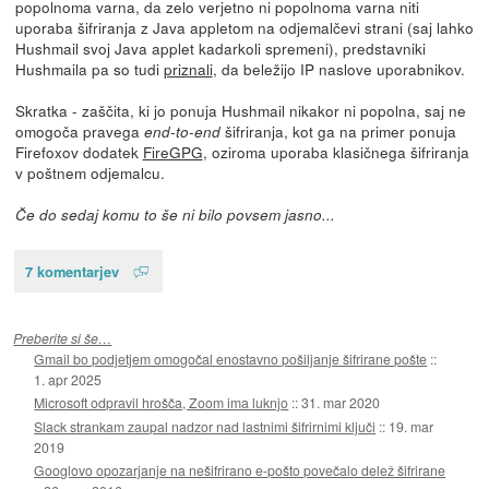
popolnoma varna, da zelo verjetno ni popolnoma varna niti
uporaba šifriranja z Java appletom na odjemalčevi strani (saj lahko
Hushmail svoj Java applet kadarkoli spremeni), predstavniki
Hushmaila pa so tudi
priznali
, da beležijo IP naslove uporabnikov.
Skratka - zaščita, ki jo ponuja Hushmail nikakor ni popolna, saj ne
omogoča pravega
šifriranja, kot ga na primer ponuja
end-to-end
Firefoxov dodatek
FireGPG
, oziroma uporaba klasičnega šifriranja
v poštnem odjemalcu.
Če do sedaj komu to še ni bilo povsem jasno...
7 komentarjev
Preberite si še…
Gmail bo podjetjem omogočal enostavno pošiljanje šifrirane pošte
::
1. apr 2025
Microsoft odpravil hrošča, Zoom ima luknjo
::
31. mar 2020
Slack strankam zaupal nadzor nad lastnimi šifrirnimi ključi
::
19. mar
2019
Googlovo opozarjanje na nešifrirano e-pošto povečalo delež šifrirane