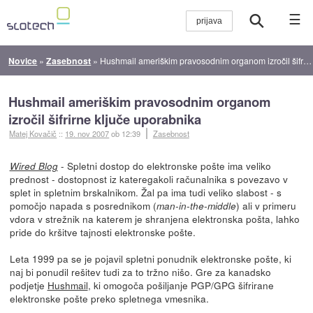
☰
Novice
»
Zasebnost
»
Hushmail ameriškim pravosodnim organom izročil šifrirne ključe uporabnika
Hushmail ameriškim pravosodnim organom
izročil šifrirne ključe uporabnika
Matej Kovačič
::
19. nov 2007
ob 12:39
Zasebnost
- Spletni dostop do elektronske pošte ima veliko
Wired Blog
prednost - dostopnost iz kateregakoli računalnika s povezavo v
splet in spletnim brskalnikom. Žal pa ima tudi veliko slabost - s
pomočjo napada s posrednikom (
) ali v primeru
man-in-the-middle
vdora v strežnik na katerem je shranjena elektronska pošta, lahko
pride do kršitve tajnosti elektronske pošte.
Leta 1999 pa se je pojavil spletni ponudnik elektronske pošte, ki
naj bi ponudil rešitev tudi za to tržno nišo. Gre za kanadsko
podjetje
Hushmail
, ki omogoča pošiljanje PGP/GPG šifrirane
elektronske pošte preko spletnega vmesnika.