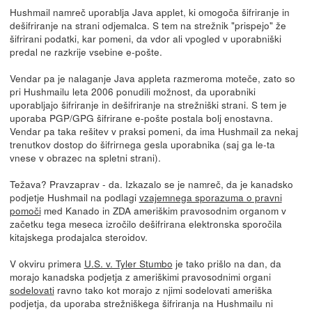
Hushmail namreč uporablja Java applet, ki omogoča šifriranje in
dešifriranje na strani odjemalca. S tem na strežnik "prispejo" že
šifrirani podatki, kar pomeni, da vdor ali vpogled v uporabniški
predal ne razkrije vsebine e-pošte.
Vendar pa je nalaganje Java appleta razmeroma moteče, zato so
pri Hushmailu leta 2006 ponudili možnost, da uporabniki
uporabljajo šifriranje in dešifriranje na strežniški strani. S tem je
uporaba PGP/GPG šifrirane e-pošte postala bolj enostavna.
Vendar pa taka rešitev v praksi pomeni, da ima Hushmail za nekaj
trenutkov dostop do šifrirnega gesla uporabnika (saj ga le-ta
vnese v obrazec na spletni strani).
Težava? Pravzaprav - da. Izkazalo se je namreč, da je kanadsko
podjetje Hushmail na podlagi
vzajemnega sporazuma o pravni
pomoči
med Kanado in ZDA ameriškim pravosodnim organom v
začetku tega meseca izročilo dešifrirana elektronska sporočila
kitajskega prodajalca steroidov.
V okviru primera
U.S. v. Tyler Stumbo
je tako prišlo na dan, da
morajo kanadska podjetja z ameriškimi pravosodnimi organi
sodelovati
ravno tako kot morajo z njimi sodelovati ameriška
podjetja, da uporaba strežniškega šifriranja na Hushmailu ni