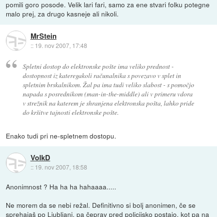
pomili goro posode. Velik lari fari, samo za ene stvari folku potegne
malo prej, za drugo kasneje ali nikoli.
MrStein
::
19. nov 2007, 17:48
Spletni dostop do elektronske pošte ima veliko prednost -
dostopnost iz kateregakoli računalnika s povezavo v splet in
spletnim brskalnikom. Žal pa ima tudi veliko slabost - s pomočjo
napada s posrednikom (man-in-the-middle) ali v primeru vdora
v strežnik na katerem je shranjena elektronska pošta, lahko pride
do kršitve tajnosti elektronske pošte.
Enako tudi pri ne-spletnem dostopu.
VolkD
::
19. nov 2007, 18:58
Anonimnost ? Ha ha ha hahaaaa.....
Ne morem da se nebi režal. Definitivno si bolj anonimen, če se
sprehajaš po Ljubljani, pa čeprav pred policijsko postajo, kot pa na