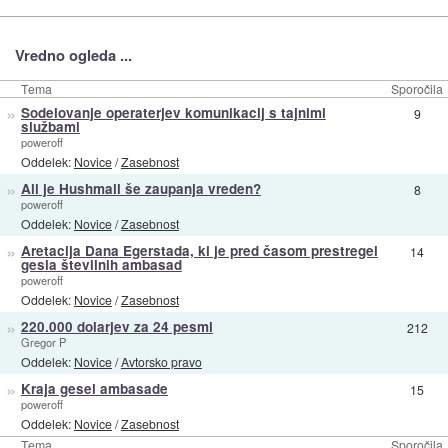
Vredno ogleda ...
Tema
Sporočila
»
Sodelovanje operaterjev komunikacij s tajnimi
9
službami
poweroff
Oddelek:
Novice
/
Zasebnost
»
Ali je Hushmail še zaupanja vreden?
8
poweroff
Oddelek:
Novice
/
Zasebnost
»
Aretacija Dana Egerstada, ki je pred časom prestregel
14
gesla številnih ambasad
poweroff
Oddelek:
Novice
/
Zasebnost
»
220.000 dolarjev za 24 pesmi
212
Gregor P
Oddelek:
Novice
/
Avtorsko pravo
»
Kraja gesel ambasade
15
poweroff
Oddelek:
Novice
/
Zasebnost
Tema
Sporočila