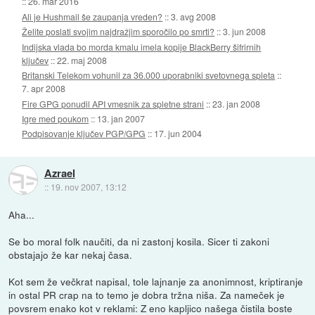
::
26. mar 2016
Ali je Hushmail še zaupanja vreden?
::
3. avg 2008
Želite poslati svojim najdražjim sporočilo po smrti?
::
3. jun 2008
Indijska vlada bo morda kmalu imela kopije BlackBerry šifrirnih
ključev
::
22. maj 2008
Britanski Telekom vohunil za 36.000 uporabniki svetovnega spleta
::
7. apr 2008
Fire GPG ponudil API vmesnik za spletne strani
::
23. jan 2008
Igre med poukom
::
13. jan 2007
Podpisovanje ključev PGP/GPG
::
17. jun 2004
Azrael
::
19. nov 2007, 13:12
Aha...
Se bo moral folk naučiti, da ni zastonj kosila. Sicer ti zakoni
obstajajo že kar nekaj časa.
Kot sem že večkrat napisal, tole lajnanje za anonimnost, kriptiranje
in ostal PR crap na to temo je dobra tržna niša. Za nameček je
povsrem enako kot v reklami: Z eno kapljico našega čistila boste