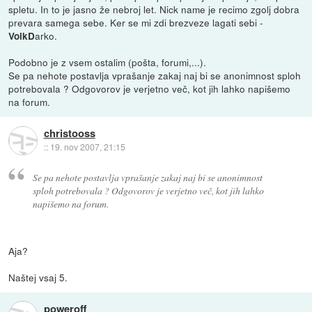
spletu. In to je jasno že nebroj let. Nick name je recimo zgolj dobra
prevara samega sebe. Ker se mi zdi brezveze lagati sebi -
arko.
VolkD
Podobno je z vsem ostalim (pošta, forumi,...).
Se pa nehote postavlja vprašanje zakaj naj bi se anonimnost sploh
potrebovala ? Odgovorov je verjetno več, kot jih lahko napišemo
na forum.
christooss
::
19. nov 2007, 21:15
Se pa nehote postavlja vprašanje zakaj naj bi se anonimnost
sploh potrebovala ? Odgovorov je verjetno več, kot jih lahko
napišemo na forum.
Aja?
Naštej vsaj 5.
poweroff